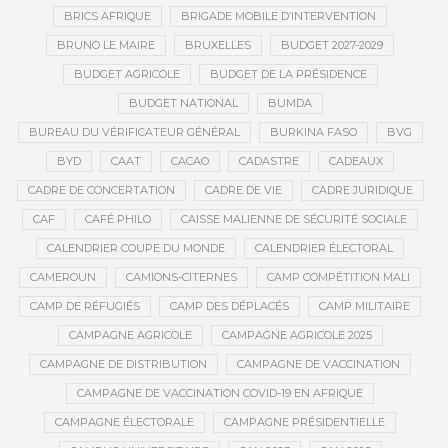
BRICS AFRIQUE
BRIGADE MOBILE D’INTERVENTION
BRUNO LE MAIRE
BRUXELLES
BUDGET 2027-2029
BUDGET AGRICOLE
BUDGET DE LA PRÉSIDENCE
BUDGET NATIONAL
BUMDA
BUREAU DU VÉRIFICATEUR GÉNÉRAL
BURKINA FASO
BVG
BYD
CAAT
CACAO
CADASTRE
CADEAUX
CADRE DE CONCERTATION
CADRE DE VIE
CADRE JURIDIQUE
CAF
CAFÉ PHILO
CAISSE MALIENNE DE SÉCURITÉ SOCIALE
CALENDRIER COUPE DU MONDE
CALENDRIER ÉLECTORAL
CAMEROUN
CAMIONS-CITERNES
CAMP COMPÉTITION MALI
CAMP DE RÉFUGIÉS
CAMP DES DÉPLACÉS
CAMP MILITAIRE
CAMPAGNE AGRICOLE
CAMPAGNE AGRICOLE 2025
CAMPAGNE DE DISTRIBUTION
CAMPAGNE DE VACCINATION
CAMPAGNE DE VACCINATION COVID-19 EN AFRIQUE
CAMPAGNE ÉLECTORALE
CAMPAGNE PRÉSIDENTIELLE