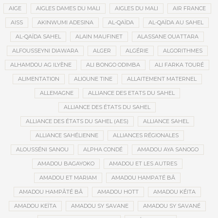
AIGE
AIGLES DAMES DU MALI
AIGLES DU MALI
AIR FRANCE
AISS
AKINWUMI ADESINA
AL-QAÏDA
AL-QAÏDA AU SAHEL
AL-QAÏDA SAHEL
ALAIN MAUFINET
ALASSANE OUATTARA
ALFOUSSEYNI DIAWARA
ALGER
ALGÉRIE
ALGORITHMES
ALHAMDOU AG ILYÈNE
ALI BONGO ODIMBA
ALI FARKA TOURÉ
ALIMENTATION
ALIOUNE TINE
ALLAITEMENT MATERNEL
ALLEMAGNE
ALLIANCE DES ETATS DU SAHEL
ALLIANCE DES ÉTATS DU SAHEL
ALLIANCE DES ÉTATS DU SAHEL (AES)
ALLIANCE SAHEL
ALLIANCE SAHÉLIENNE
ALLIANCES RÉGIONALES
ALOUSSÉNI SANOU
ALPHA CONDÉ
AMADOU AYA SANOGO
AMADOU BAGAYOKO
AMADOU ET LES AUTRES
AMADOU ET MARIAM
AMADOU HAMPATÉ BÂ
AMADOU HAMPÂTÉ BÂ
AMADOU HOTT
AMADOU KÉITA
AMADOU KEÏTA
AMADOU SY SAVANE
AMADOU SY SAVANÉ