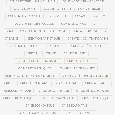
COURS ET TRIBUNAUX DU MALI
COUSINAGE À PLAISANTERIE
COÛT DE LA VIE
COUVERTURE SANITAIRE UNIVERSELLE
COUVERTURE SOCIALE
COUVRE-FEU
COVAX
COVID-19
COVID-19 ET TUBERCULOSE
COVID-ORGANICS
CPI
CRÂNES COLONIAUX MUSÉE DE L'HOMME
CRÉATEURS MALIENS
CRÉATION
CRÉATION ARTISTIQUE
CRÉATION CONTEMPORAINE
CRÉATION D’EMPLOIS
CRÉATIVITÉ
CRÉATIVITÉ AFRICAINE
CRÉDIT
CRIMÉE
CRIMÉE RUSSIE
CRIMES CONTRE L’HUMANITÉ
CRIMES DE GUERRE
CRIMES ÉCONOMIQUES
CRIMINALITÉ ORGANISÉE
CRIMINALITÉ TRANSFRONTALIÈRE
CRIMINALITÉ TRANSNATIONALE
CRISE
CRISE ALIMENTAIRE
CRISE AU MALI
CRISE AU SAHEL
CRISE CLIMATIQUE
CRISE DE CONFIANCE
CRISE DÉMOCRATIQUE
CRISE DIPLOMATIQUE
CRISE DU CARBURANT
CRISE ÉCOLOGIQUE
CRISE ÉCONOMIQUE
CRISE ÉDUCATIVE
CRISE ÉDUCATIVE AU MALI
CRISE ÉLECTORALE