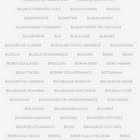
BILAN DE LA TRANSITION
BILAN DES ACTIVITÉS
BILAN ET PERSPECTIVES
BILAN HUMAIN
BINTOU
BIODIVERSITÉ
BIOMÉTRIE
BLANCHIMENT
BLANCHIMENT D’ARGENT
BLANCHIMENT DE CAPITAUX
BLASPHÈME
BLÉ
BLÉ RUSSE
BLESSÉS
BLESSÉS DE GUERRE
BLESSURE FATOU DEMBÉLÉ
BLOCKCHAIN
BLOCUS
BLOCUS ÉCONOMIQUE
BLOGING
BNDA
BOAD
BOBO-DIOULASSO
BOGOLAN
BOKAR BIRO
BOKO HARAM
BOLA TINUBU
BONNE GOUVERNANCE
BOTSWANA
BOUARÉ FILY SISSOKO
BOUBACAR BOCOUM
BOUBACAR DIANÉ
BOUBACAR DOUMBIA
BOUBACAR MAO DIANÉ
BOUBOU CISSÉ
BOUGOUNI
BOULEVARD DE L’INDÉPENDANCE
BOULIKESSI
BOULKESSI
BOURAKÉBOUGOU
BOUREM
BOURÉMA KANSAYE
BOURSES
BOURSES D'ÉTUDES
BOURSES ÉTUDIANTS
BOZO
BRASSAGE CULTUREL
BRÉMA ELY DICKO
BRÉSIL
BRICE OLIGUI NGUEMA
BRICS