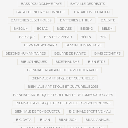
BASSIROU DIOMAYE FAYE
BATAILLE DES RÉCITS
BATAILLE INFORMATIONNELLE
BATAILLON TCHADIEN
BATTERIES ÉLECTRIQUES
BATTERIES LITHIUM
BAUXITE
BAZOUM
BCEAO
BCID-AES
BEIJING
BELÉM
BELGIQUE
BEN LE CERVEAU
BÉNIN
BER
BERNARD AYLWARD
BESOIN HUMANITAIRE
BESOINS HUMANITAIRES
BEURRE DE KARITÉ
BIAIS COGNITIFS
BIBLIOTHÈQUES
BICÉPHALISME
BIEN-ÊTRE
BIENNALE AFRICAINE DE LA PHOTOGRAPHIE
BIENNALE ARTISTIQUE ET CULTURELLE
BIENNALE ARTISTIQUE ET CULTURELLE 2025
BIENNALE ARTISTIQUE ET CULTURELLE DE TOMBOUCTOU 2025
BIENNALE ARTISTIQUE ET CULTURELLE TOMBOUCTOU 2025
BIENNALE DE TOMBOUCTOU
BIENNALE SPORTIVE MALI
BIG DATA
BILAN
BILAN 2024
BILAN ANNUEL