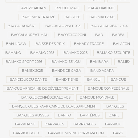
AZERBAÏDJAN
B2GOLD MALI
BABA DAKONO
BABEMBA TRAORÉ
BAC 2026
BAC MALI 2026
BACCALAURÉAT
BACCALAURÉAT 2021
BACCALAURÉAT 2024
BACCALAURÉAT MALI
BACODJICORONI
BAD
BADEA
BAH NDAW
BAISSE DES PRIX
BAKARY TRAORÉ
BALAFON
BAMAKO
BAMAKO 2025
BAMAKO 2026
BAMAKO SÉCURITÉ
BAMAKO SPORT 2026
BAMAKO-SÉNOU
BAMBARA
BAMEX
BAMEX 2025
BANDE DE GAZA
BANDIAGARA
BANDIOUGOU DANTÉ
BANDITISME
BANGUI
BANQUE
BANQUE AFRICAINE DE DÉVELOPPEMENT
BANQUE CONFÉDÉRALE
BANQUE CONFÉDÉRALE AES
BANQUE MONDIALE
BANQUE OUEST-AFRICAINE DE DÉVELOPPEMENT
BANQUES
BANQUES RUSSES
BAPHO
BAPTÊMES
BARIL
BARKHANE
BARRAGES
BARRICADES
BARRICK
BARRICK GOLD
BARRICK MINING CORPORATION
BARS