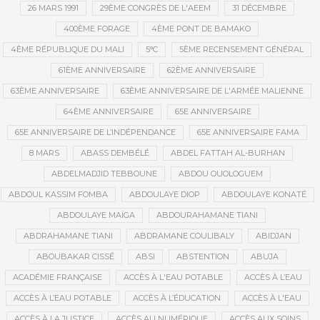
26 MARS 1991
29ÈME CONGRÈS DE L'AEEM
31 DÉCEMBRE
400ÈME FORAGE
4ÈME PONT DE BAMAKO
4ÈME RÉPUBLIQUE DU MALI
5°C
5ÈME RECENSEMENT GÉNÉRAL
61ÈME ANNIVERSAIRE
62ÈME ANNIVERSAIRE
63ÈME ANNIVERSAIRE
63ÈME ANNIVERSAIRE DE L'ARMÉE MALIENNE
64ÈME ANNIVERSAIRE
65E ANNIVERSAIRE
65E ANNIVERSAIRE DE L’INDÉPENDANCE
65E ANNIVERSAIRE FAMA
8 MARS
ABASS DEMBÉLÉ
ABDEL FATTAH AL-BURHAN
ABDELMADJID TEBBOUNE
ABDOU OUOLOGUEM
ABDOUL KASSIM FOMBA
ABDOULAYE DIOP
ABDOULAYE KONATÉ
ABDOULAYE MAÏGA
ABDOURAHAMANE TIANI
ABDRAHAMANE TIANI
ABDRAMANE COULIBALY
ABIDJAN
ABOUBAKAR CISSÉ
ABSI
ABSTENTION
ABUJA
ACADÉMIE FRANÇAISE
ACCÈS À L'EAU POTABLE
ACCÈS À L’EAU
ACCÈS À L’EAU POTABLE
ACCÈS À L’ÉDUCATION
ACCÈS À L'EAU
ACCÈS À LA JUSTICE
ACCÈS AU NUMÉRIQUE
ACCÈS AUX SOINS