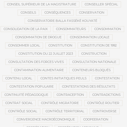
CONSEIL SUPÉRIEUR DE LA MAGISTRATURE
CONSEILLER SPÉCIAL
CONSEILS
CONSÉQUENCES
CONSERVATION
CONSERVATOIRE BALLA FASSÉKÉ KOUYATÉ
CONSOLIDATION DE LA PAIX
CONSOMMATEURS
CONSOMMATION
CONSOMMATION DE DROGUE
CONSOMMATION LOCALE
CONSOMMER LOCAL
CONSTITUTION
CONSTITUTION DE 1992
CONSTITUTION DU 22 JUILLET 2023
CONSTRUCTION
CONSULTATION DES FORCES VIVES
CONSULTATION NATIONALE
CONTAMINATION ALIMENTAIRE
CONTENEURS BLOQUÉS
CONTENU LOCAL
CONTES INITIATIQUES PEULS
CONTESTATION
CONTESTATION POPULAIRE
CONTESTATIONS DES RÉSULTATS
CONTINUITÉ PÉDAGOGIQUE
CONTRACEPTION
CONTRADICTIONS
CONTRAT SOCIAL
CONTRÔLE MIGRATOIRE
CONTRÔLE ROUTIER
CONTRÔLE SOCIAL
CONTRÔLE TERRITORIAL
CONTROVERSE
CONVERGENCE MACROÉCONOMIQUE
COOPEERATION