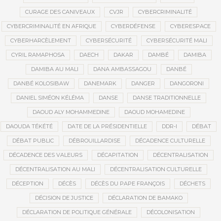
CURAGE DES CANIVEAUX
CVJR
CYBERCRIMINALITÉ
CYBERCRIMINALITÉ EN AFRIQUE
CYBERDÉFENSE
CYBERESPACE
CYBERHARCÈLEMENT
CYBERSÉCURITÉ
CYBERSÉCURITÉ MALI
CYRIL RAMAPHOSA
DAECH
DAKAR
DAMBÉ
DAMIBA
DAMIBA AU MALI
DANA AMBASSAGOU
DANBÉ
DANBÉ KOLOSIBAW
DANEMARK
DANGER
DANGORONI
DANIEL SIMÉON KÉLÉMA
DANSE
DANSE TRADITIONNELLE
DAOUD ALY MOHAMMEDINE
DAOUD MOHAMEDINE
DAOUDA TÉKÉTÉ
DATE DE LA PRÉSIDENTIELLE
DDR-I
DÉBAT
DÉBAT PUBLIC
DÉBROUILLARDISE
DÉCADENCE CULTURELLE
DÉCADENCE DES VALEURS
DÉCAPITATION
DÉCENTRALISATION
DÉCENTRALISATION AU MALI
DÉCENTRALISATION CULTURELLE
DÉCEPTION
DÉCÈS
DÉCÈS DU PAPE FRANÇOIS
DÉCHETS
DÉCISION DE JUSTICE
DÉCLARATION DE BAMAKO
DÉCLARATION DE POLITIQUE GÉNÉRALE
DÉCOLONISATION