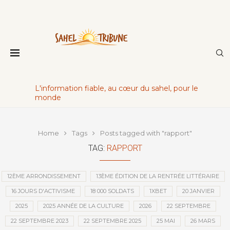
L'information fiable, au cœur du sahel, pour le
monde
Home
Tags
Posts tagged with "rapport"
TAG:
RAPPORT
12ÈME ARRONDISSEMENT
13ÈME ÉDITION DE LA RENTRÉE LITTÉRAIRE
16 JOURS D'ACTIVISME
18 000 SOLDATS
1XBET
20 JANVIER
2025
2025 ANNÉE DE LA CULTURE
2026
22 SEPTEMBRE
22 SEPTEMBRE 2023
22 SEPTEMBRE 2025
25 MAI
26 MARS