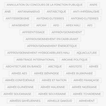
ANNULATION DU CONCOURS DE LA FONCTION PUBLIQUE
ANPE
ANR
ANTANANARIVO
ANTARCTIQUE
ANTI-IMPÉRIALISME
ANTITERRORISME
ANTÓNIO GUTERRES
ANTONIO GUTERRES
APAISEMENT
APCAM
APD
APEX MALI
APJ
APPRENTISSAGE
APPROVISIONNEMENT
APPROVISIONNEMENT EN CARBURANT
APPROVISIONNEMENT ÉNERGÉTIQUE
APPROVISIONNEMENT HYDROCARBURES MALI
AQUACULTURE
ARBITRAGE INTERNATIONAL
ARCANE POLITIQUE
ARCHITECTURE EN BANCO
ARCTIQUE
ARISTOTE
ARMÉE
ARMÉE AES
ARMÉE BÉNINOISE
ARMÉE BURKINABÉ
ARMÉE CONFÉDÉRALE
ARMÉE ET NATION
ARMÉE FRANÇAISE
ARMÉE GUINÉENNE
ARMÉE MALIENNE
ARMÉE NIGÉRIANE
ARMÉE SOUDANAISE
ARMÉE SOUVERAINE
ARMÉE TCHADIENNE
ARMÉES SAHÉLIENNES
ARMELLE DAKOUO
ARMEMENT