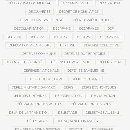
DÉCOLONISATION MENTALE
DÉCONFINEMENT
DÉCORATION
DÉCOUVERTE
DÉCRET DE NOMINATION
DÉCRET GOUVERNEMENTAL
DÉCRET PRÉSIDENTIEL
DÉDOLLARISATION
DEEPFAKE
DEEPFAKES
DEF
DEF 2020
DEF 2022
DEF 2023
DEF 2025
DEF 2026 MALI
DÉFÉCATION À L’AIR LIBRE
DÉFENSE
DÉFENSE COLLECTIVE
DÉFENSE COMMUNE
DÉFENSE DU TERRITOIRE
DÉFENSE ET SÉCURITÉ
DÉFENSE EUROPÉENNE
DÉFENSE MALI
DÉFENSE NATIONALE
DÉFENSE SAHÉLIENNE
DÉFICIT BUDGÉTAIRE
DÉFILÉ MILITAIRE
DÉFILÉ MILITAIRE BAMAKO
DÉFIS
DÉFIS ÉCONOMIQUES
DÉFIS SÉCURITAIRES
DÉFORESTATION
DÉGRADATION
DÉGRADATION DES ROUTES
DÉGRADATION DES SOLS
DÉLAI DE LA TRANSITION
DÉLESTAGE
DÉLESTAGE AU MALI
DÉLESTAGES
DÉLINQUANCE FINANCIÈRE
DEMBÉLÉ MADINA SISSOKO
DÉMENTI
DEMI-FINALE