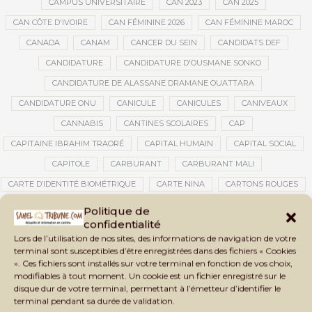
CAMPUS UNIVERSITAIRE
CAN 2023
CAN 2025
CAN CÔTE D'IVOIRE
CAN FÉMININE 2026
CAN FÉMININE MAROC
CANADA
CANAM
CANCER DU SEIN
CANDIDATS DEF
CANDIDATURE
CANDIDATURE D'OUSMANE SONKO
CANDIDATURE DE ALASSANE DRAMANE OUATTARA
CANDIDATURE ONU
CANICULE
CANICULES
CANIVEAUX
CANNABIS
CANTINES SCOLAIRES
CAP
CAPITAINE IBRAHIM TRAORÉ
CAPITAL HUMAIN
CAPITAL SOCIAL
CAPITOLE
CARBURANT
CARBURANT MALI
CARTE D’IDENTITÉ BIOMÉTRIQUE
CARTE NINA
CARTONS ROUGES
CASABLANCA
CATASTROPHE
CATASTROPHE NATURELLE
Politique de
confidentialité
CATASTROPHES CLIMATIQUES
CATASTROPHES NATURELLES
Lors de l’utilisation de nos sites, des informations de navigation de votre
CAUTION 10 000 DOLLARS
CAUTION DE VISA
CDAT
CECOGEC
terminal sont susceptibles d’être enregistrées dans des fichiers « Cookies
». Ces fichiers sont installés sur votre terminal en fonction de vos choix,
CÉDÉAO
CEDEAO
CEI
CÉLÉBRATION NATIONALE
CEMAC
modifiables à tout moment. Un cookie est un fichier enregistré sur le
CEMAPI
CEN-SNESUP
CENOU
CENSURE
disque dur de votre terminal, permettant à l’émetteur d’identifier le
terminal pendant sa durée de validation.
CENTRAFRIQUE
CENTRALE SOLAIRE