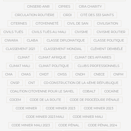
CINSERE-ANR
CIPRES
CIRA CHARITY
CIRCULATION ROUTIÈRE
CIRDI
CITÉ DES 333 SAINTS
CITERNES
CITOYENNETÉ
CIVIL DE SAN
CIVILISATION
CIVILS TUÉS
CIVILS TUÉS AU MALI
CIVISME
CIVISME ROUTIER
CIWARA
CLABA
CLASSE DIPLOMATIQUE
CLASSE POLITIQUE
CLASSEMENT 2021
CLASSEMENT MONDIAL
CLÉMENT DEMBÉLÉ
CLIMAT
CLIMAT AFRIQUE
CLIMAT DES AFFAIRES
CLIMAT MALI
CLIMAT POLITIQUE
CLUBS PROFESSIONNELS
CMA
CMAS
CMDT
CMSS
CNDH
CNECE
CNPM
CNSP
CNT
CO-CONSTRUCTION DE LA 4ÈME RÉPUBLIQUE
COALITION CITOYENNE POUR LE SAHEL
COBALT
COCAÏNE
COCEM
CODE DE LA ROUTE
CODE DE PROCÉDURE PÉNALE
CODE MINIER
CODE MINIER 2023
CODE MINIER 2023
CODE MINIER 2023 MALI
CODE MINIER MALI
CODE MINIER MALI 2023
CODE PÉNAL
CODE PÉNAL 2024