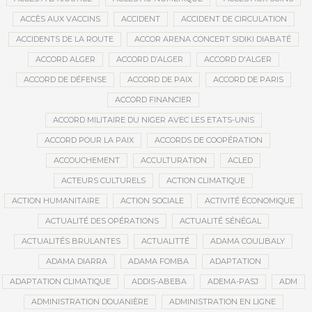
ACCÈS AUX VACCINS
ACCIDENT
ACCIDENT DE CIRCULATION
ACCIDENTS DE LA ROUTE
ACCOR ARENA CONCERT SIDIKI DIABATÉ
ACCORD ALGER
ACCORD D’ALGER
ACCORD D'ALGER
ACCORD DE DÉFENSE
ACCORD DE PAIX
ACCORD DE PARIS
ACCORD FINANCIER
ACCORD MILITAIRE DU NIGER AVEC LES ETATS-UNIS
ACCORD POUR LA PAIX
ACCORDS DE COOPÉRATION
ACCOUCHEMENT
ACCULTURATION
ACLED
ACTEURS CULTURELS
ACTION CLIMATIQUE
ACTION HUMANITAIRE
ACTION SOCIALE
ACTIVITÉ ÉCONOMIQUE
ACTUALITÉ DES OPÉRATIONS
ACTUALITÉ SÉNÉGAL
ACTUALITÉS BRULANTES
ACTUALITTÉ
ADAMA COULIBALY
ADAMA DIARRA
ADAMA FOMBA
ADAPTATION
ADAPTATION CLIMATIQUE
ADDIS-ABEBA
ADEMA-PASJ
ADM
ADMINISTRATION DOUANIÈRE
ADMINISTRATION EN LIGNE