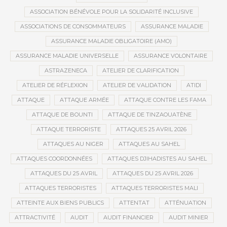
ASSOCIATION BÉNÉVOLE POUR LA SOLIDARITÉ INCLUSIVE
ASSOCIATIONS DE CONSOMMATEURS
ASSURANCE MALADIE
ASSURANCE MALADIE OBLIGATOIRE (AMO)
ASSURANCE MALADIE UNIVERSELLE
ASSURANCE VOLONTAIRE
ASTRAZENECA
ATELIER DE CLARIFICATION
ATELIER DE RÉFLEXION
ATELIER DE VALIDATION
ATIDI
ATTAQUE
ATTAQUE ARMÉE
ATTAQUE CONTRE LES FAMA
ATTAQUE DE BOUNTI
ATTAQUE DE TINZAOUATÈNE
ATTAQUE TERRORISTE
ATTAQUES 25 AVRIL 2026
ATTAQUES AU NIGER
ATTAQUES AU SAHEL
ATTAQUES COORDONNÉES
ATTAQUES DJIHADISTES AU SAHEL
ATTAQUES DU 25 AVRIL
ATTAQUES DU 25 AVRIL 2026
ATTAQUES TERRORISTES
ATTAQUES TERRORISTES MALI
ATTEINTE AUX BIENS PUBLICS
ATTENTAT
ATTÉNUATION
ATTRACTIVITÉ
AUDIT
AUDIT FINANCIER
AUDIT MINIER