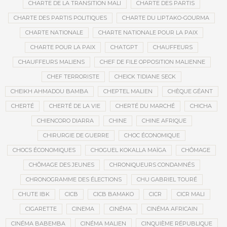
CHARTE DE LA TRANSITION MALI
CHARTE DES PARTIS
CHARTE DES PARTIS POLITIQUES
CHARTE DU LIPTAKO-GOURMA
CHARTE NATIONALE
CHARTE NATIONALE POUR LA PAIX
CHARTE POUR LA PAIX
CHATGPT
CHAUFFEURS
CHAUFFEURS MALIENS
CHEF DE FILE OPPOSITION MALIENNE
CHEF TERRORISTE
CHEICK TIDIANE SECK
CHEIKH AHMADOU BAMBA
CHEPTEL MALIEN
CHÈQUE GÉANT
CHERTÉ
CHERTÉ DE LA VIE
CHERTÉ DU MARCHÉ
CHICHA
CHIENCORO DIARRA
CHINE
CHINE AFRIQUE
CHIRURGIE DE GUERRE
CHOC ÉCONOMIQUE
CHOCS ÉCONOMIQUES
CHOGUEL KOKALLA MAÏGA
CHÔMAGE
CHÔMAGE DES JEUNES
CHRONIQUEURS CONDAMNÉS
CHRONOGRAMME DES ÉLECTIONS
CHU GABRIEL TOURÉ
CHUTE IBK
CICB
CICB BAMAKO
CICR
CICR MALI
CIGARETTE
CINEMA
CINÉMA
CINÉMA AFRICAIN
CINÉMA BABEMBA
CINÉMA MALIEN
CINQUIÈME RÉPUBLIQUE