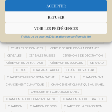
CENTRALE SOLAIRE DE SANANKOROBA
CENTRALES SOLAIRES
ACCEPTER
CENTRE D'INTELLIGENCE ARTIFICIELLE
REFUSER
CENTRE DE SANTÉ COMMUNAUTAIRE
CENTRE DU MALI
CENTRE INTERNATIONAL DE CONFÉRENCES DE BAMAKO
VOIR LES PRÉFÉRENCES
CENTRE MALI
Politique de cookies
Déclaration de confidentialité
CENTRE NATIONAL DES EXAMENS ET CONCOURS DE L’ÉDUCATION
CENTRES DE DONNÉES
CERCLE DE RÉFLEXION À DISTANCE
CÉRÉALES
CÉRÉALES RUSSES
CÉRÉMONIE DE DÉCORATION
CÉRÉMONIES DE MARIAGE
CÉRÉMONIES SOCIALES
CERVEAU
CEUTA
CHAHANA TAKIOU
CHAÎNE DE VALEUR
CHAÎNES D’APPROVISIONNEMENT
CHALEUR
CHANGEMENT
CHANGEMENT CLIMATIQUE
CHANGEMENT CLIMATIQUE AU SAHEL
CHANGEMENT CLIMATIQUE SAHEL
CHANGEMENT DE COMPORTEMENT
CHANGEMENT DE STRATÉGIE
CHARBON
CHARBON DE BOIS
CHARTE DE LA TRANSITION