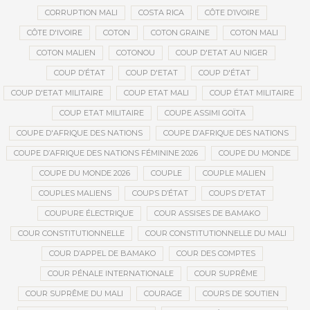
CORRUPTION MALI
COSTA RICA
CÔTE D’IVOIRE
CÔTE D'IVOIRE
COTON
COTON GRAINE
COTON MALI
COTON MALIEN
COTONOU
COUP D'ETAT AU NIGER
COUP D’ÉTAT
COUP D'ETAT
COUP D'ÉTAT
COUP D'ETAT MILITAIRE
COUP ETAT MALI
COUP ÉTAT MILITAIRE
COUP ETAT MILITAIRE
COUPE ASSIMI GOÏTA
COUPE D'AFRIQUE DES NATIONS
COUPE D’AFRIQUE DES NATIONS
COUPE D’AFRIQUE DES NATIONS FÉMININE 2026
COUPE DU MONDE
COUPE DU MONDE 2026
COUPLE
COUPLE MALIEN
COUPLES MALIENS
COUPS D’ÉTAT
COUPS D'ETAT
COUPURE ÉLECTRIQUE
COUR ASSISES DE BAMAKO
COUR CONSTITUTIONNELLE
COUR CONSTITUTIONNELLE DU MALI
COUR D’APPEL DE BAMAKO
COUR DES COMPTES
COUR PÉNALE INTERNATIONALE
COUR SUPRÊME
COUR SUPRÊME DU MALI
COURAGE
COURS DE SOUTIEN