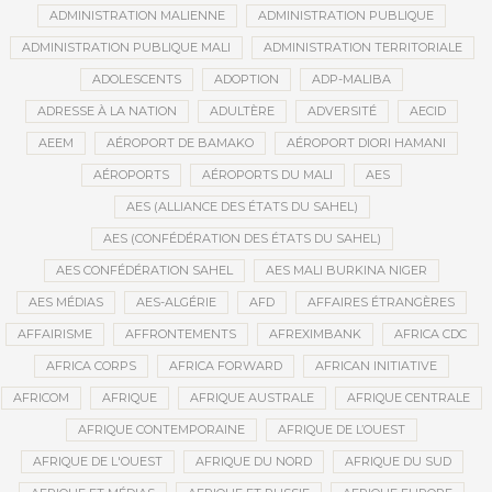
ADMINISTRATION MALIENNE
ADMINISTRATION PUBLIQUE
ADMINISTRATION PUBLIQUE MALI
ADMINISTRATION TERRITORIALE
ADOLESCENTS
ADOPTION
ADP-MALIBA
ADRESSE À LA NATION
ADULTÈRE
ADVERSITÉ
AECID
AEEM
AÉROPORT DE BAMAKO
AÉROPORT DIORI HAMANI
AÉROPORTS
AÉROPORTS DU MALI
AES
AES (ALLIANCE DES ÉTATS DU SAHEL)
AES (CONFÉDÉRATION DES ÉTATS DU SAHEL)
AES CONFÉDÉRATION SAHEL
AES MALI BURKINA NIGER
AES MÉDIAS
AES-ALGÉRIE
AFD
AFFAIRES ÉTRANGÈRES
AFFAIRISME
AFFRONTEMENTS
AFREXIMBANK
AFRICA CDC
AFRICA CORPS
AFRICA FORWARD
AFRICAN INITIATIVE
AFRICOM
AFRIQUE
AFRIQUE AUSTRALE
AFRIQUE CENTRALE
AFRIQUE CONTEMPORAINE
AFRIQUE DE L’OUEST
AFRIQUE DE L'OUEST
AFRIQUE DU NORD
AFRIQUE DU SUD