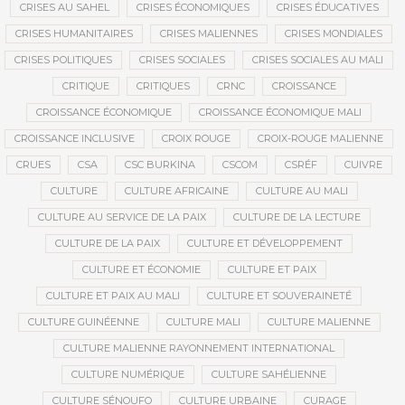
CRISES AU SAHEL
CRISES ÉCONOMIQUES
CRISES ÉDUCATIVES
CRISES HUMANITAIRES
CRISES MALIENNES
CRISES MONDIALES
CRISES POLITIQUES
CRISES SOCIALES
CRISES SOCIALES AU MALI
CRITIQUE
CRITIQUES
CRNC
CROISSANCE
CROISSANCE ÉCONOMIQUE
CROISSANCE ÉCONOMIQUE MALI
CROISSANCE INCLUSIVE
CROIX ROUGE
CROIX-ROUGE MALIENNE
CRUES
CSA
CSC BURKINA
CSCOM
CSRÉF
CUIVRE
CULTURE
CULTURE AFRICAINE
CULTURE AU MALI
CULTURE AU SERVICE DE LA PAIX
CULTURE DE LA LECTURE
CULTURE DE LA PAIX
CULTURE ET DÉVELOPPEMENT
CULTURE ET ÉCONOMIE
CULTURE ET PAIX
CULTURE ET PAIX AU MALI
CULTURE ET SOUVERAINETÉ
CULTURE GUINÉENNE
CULTURE MALI
CULTURE MALIENNE
CULTURE MALIENNE RAYONNEMENT INTERNATIONAL
CULTURE NUMÉRIQUE
CULTURE SAHÉLIENNE
CULTURE SÉNOUFO
CULTURE URBAINE
CURAGE