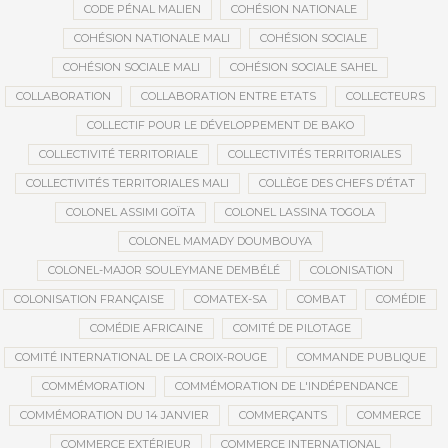
CODE PÉNAL MALIEN
COHÉSION NATIONALE
COHÉSION NATIONALE MALI
COHÉSION SOCIALE
COHÉSION SOCIALE MALI
COHÉSION SOCIALE SAHEL
COLLABORATION
COLLABORATION ENTRE ETATS
COLLECTEURS
COLLECTIF POUR LE DÉVELOPPEMENT DE BAKO
COLLECTIVITÉ TERRITORIALE
COLLECTIVITÉS TERRITORIALES
COLLECTIVITÉS TERRITORIALES MALI
COLLÈGE DES CHEFS D’ÉTAT
COLONEL ASSIMI GOÏTA
COLONEL LASSINA TOGOLA
COLONEL MAMADY DOUMBOUYA
COLONEL-MAJOR SOULEYMANE DEMBÉLÉ
COLONISATION
COLONISATION FRANÇAISE
COMATEX-SA
COMBAT
COMÉDIE
COMÉDIE AFRICAINE
COMITÉ DE PILOTAGE
COMITÉ INTERNATIONAL DE LA CROIX-ROUGE
COMMANDE PUBLIQUE
COMMÉMORATION
COMMÉMORATION DE L'INDÉPENDANCE
COMMÉMORATION DU 14 JANVIER
COMMERÇANTS
COMMERCE
COMMERCE EXTÉRIEUR
COMMERCE INTERNATIONAL