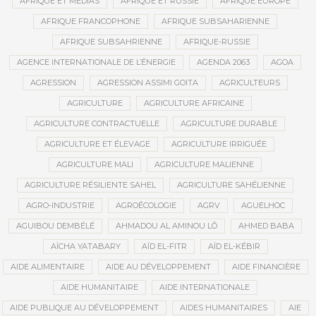
AFRIQUE ET MÉDIAS
AFRIQUE ET RUSSIE
AFRIQUE EUROPE
AFRIQUE FRANCOPHONE
AFRIQUE SUBSAHARIENNE
AFRIQUE SUBSAHRIENNE
AFRIQUE-RUSSIE
AGENCE INTERNATIONALE DE L’ÉNERGIE
AGENDA 2063
AGOA
AGRESSION
AGRESSION ASSIMI GOITA
AGRICULTEURS
AGRICULTURE
AGRICULTURE AFRICAINE
AGRICULTURE CONTRACTUELLE
AGRICULTURE DURABLE
AGRICULTURE ET ÉLEVAGE
AGRICULTURE IRRIGUÉE
AGRICULTURE MALI
AGRICULTURE MALIENNE
AGRICULTURE RÉSILIENTE SAHEL
AGRICULTURE SAHÉLIENNE
AGRO-INDUSTRIE
AGROÉCOLOGIE
AGRV
AGUELHOC
AGUIBOU DEMBÉLÉ
AHMADOU AL AMINOU LÔ
AHMED BABA
AÏCHA YATABARY
AÏD EL-FITR
AÏD EL-KÉBIR
AIDE ALIMENTAIRE
AIDE AU DÉVELOPPEMENT
AIDE FINANCIÈRE
AIDE HUMANITAIRE
AIDE INTERNATIONALE
AIDE PUBLIQUE AU DÉVELOPPEMENT
AIDES HUMANITAIRES
AIE