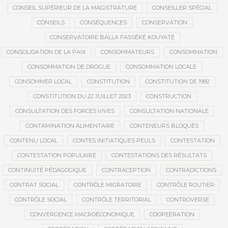
CONSEIL SUPÉRIEUR DE LA MAGISTRATURE
CONSEILLER SPÉCIAL
CONSEILS
CONSÉQUENCES
CONSERVATION
CONSERVATOIRE BALLA FASSÉKÉ KOUYATÉ
CONSOLIDATION DE LA PAIX
CONSOMMATEURS
CONSOMMATION
CONSOMMATION DE DROGUE
CONSOMMATION LOCALE
CONSOMMER LOCAL
CONSTITUTION
CONSTITUTION DE 1992
CONSTITUTION DU 22 JUILLET 2023
CONSTRUCTION
CONSULTATION DES FORCES VIVES
CONSULTATION NATIONALE
CONTAMINATION ALIMENTAIRE
CONTENEURS BLOQUÉS
CONTENU LOCAL
CONTES INITIATIQUES PEULS
CONTESTATION
CONTESTATION POPULAIRE
CONTESTATIONS DES RÉSULTATS
CONTINUITÉ PÉDAGOGIQUE
CONTRACEPTION
CONTRADICTIONS
CONTRAT SOCIAL
CONTRÔLE MIGRATOIRE
CONTRÔLE ROUTIER
CONTRÔLE SOCIAL
CONTRÔLE TERRITORIAL
CONTROVERSE
CONVERGENCE MACROÉCONOMIQUE
COOPEERATION