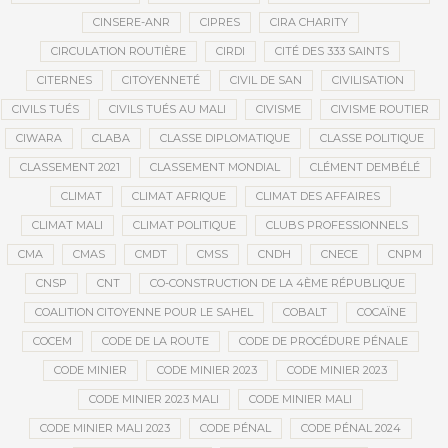
CINSERE-ANR
CIPRES
CIRA CHARITY
CIRCULATION ROUTIÈRE
CIRDI
CITÉ DES 333 SAINTS
CITERNES
CITOYENNETÉ
CIVIL DE SAN
CIVILISATION
CIVILS TUÉS
CIVILS TUÉS AU MALI
CIVISME
CIVISME ROUTIER
CIWARA
CLABA
CLASSE DIPLOMATIQUE
CLASSE POLITIQUE
CLASSEMENT 2021
CLASSEMENT MONDIAL
CLÉMENT DEMBÉLÉ
CLIMAT
CLIMAT AFRIQUE
CLIMAT DES AFFAIRES
CLIMAT MALI
CLIMAT POLITIQUE
CLUBS PROFESSIONNELS
CMA
CMAS
CMDT
CMSS
CNDH
CNECE
CNPM
CNSP
CNT
CO-CONSTRUCTION DE LA 4ÈME RÉPUBLIQUE
COALITION CITOYENNE POUR LE SAHEL
COBALT
COCAÏNE
COCEM
CODE DE LA ROUTE
CODE DE PROCÉDURE PÉNALE
CODE MINIER
CODE MINIER 2023
CODE MINIER 2023
CODE MINIER 2023 MALI
CODE MINIER MALI
CODE MINIER MALI 2023
CODE PÉNAL
CODE PÉNAL 2024