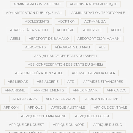
ADMINISTRATION MALIENNE
ADMINISTRATION PUBLIQUE
ADMINISTRATION PUBLIQUE MALI
ADMINISTRATION TERRITORIALE
ADOLESCENTS
ADOPTION
ADP-MALIBA
ADRESSE À LA NATION
ADULTÈRE
ADVERSITÉ
AECID
AEEM
AÉROPORT DE BAMAKO
AÉROPORT DIORI HAMANI
AÉROPORTS
AÉROPORTS DU MALI
AES
AES (ALLIANCE DES ÉTATS DU SAHEL)
AES (CONFÉDÉRATION DES ÉTATS DU SAHEL)
AES CONFÉDÉRATION SAHEL
AES MALI BURKINA NIGER
AES MÉDIAS
AES-ALGÉRIE
AFD
AFFAIRES ÉTRANGÈRES
AFFAIRISME
AFFRONTEMENTS
AFREXIMBANK
AFRICA CDC
AFRICA CORPS
AFRICA FORWARD
AFRICAN INITIATIVE
AFRICOM
AFRIQUE
AFRIQUE AUSTRALE
AFRIQUE CENTRALE
AFRIQUE CONTEMPORAINE
AFRIQUE DE L’OUEST
AFRIQUE DE L'OUEST
AFRIQUE DU NORD
AFRIQUE DU SUD