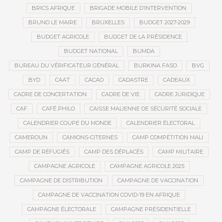
BRICS AFRIQUE
BRIGADE MOBILE D’INTERVENTION
BRUNO LE MAIRE
BRUXELLES
BUDGET 2027-2029
BUDGET AGRICOLE
BUDGET DE LA PRÉSIDENCE
BUDGET NATIONAL
BUMDA
BUREAU DU VÉRIFICATEUR GÉNÉRAL
BURKINA FASO
BVG
BYD
CAAT
CACAO
CADASTRE
CADEAUX
CADRE DE CONCERTATION
CADRE DE VIE
CADRE JURIDIQUE
CAF
CAFÉ PHILO
CAISSE MALIENNE DE SÉCURITÉ SOCIALE
CALENDRIER COUPE DU MONDE
CALENDRIER ÉLECTORAL
CAMEROUN
CAMIONS-CITERNES
CAMP COMPÉTITION MALI
CAMP DE RÉFUGIÉS
CAMP DES DÉPLACÉS
CAMP MILITAIRE
CAMPAGNE AGRICOLE
CAMPAGNE AGRICOLE 2025
CAMPAGNE DE DISTRIBUTION
CAMPAGNE DE VACCINATION
CAMPAGNE DE VACCINATION COVID-19 EN AFRIQUE
CAMPAGNE ÉLECTORALE
CAMPAGNE PRÉSIDENTIELLE