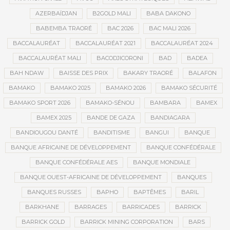
AZERBAÏDJAN
B2GOLD MALI
BABA DAKONO
BABEMBA TRAORÉ
BAC 2026
BAC MALI 2026
BACCALAURÉAT
BACCALAURÉAT 2021
BACCALAURÉAT 2024
BACCALAURÉAT MALI
BACODJICORONI
BAD
BADEA
BAH NDAW
BAISSE DES PRIX
BAKARY TRAORÉ
BALAFON
BAMAKO
BAMAKO 2025
BAMAKO 2026
BAMAKO SÉCURITÉ
BAMAKO SPORT 2026
BAMAKO-SÉNOU
BAMBARA
BAMEX
BAMEX 2025
BANDE DE GAZA
BANDIAGARA
BANDIOUGOU DANTÉ
BANDITISME
BANGUI
BANQUE
BANQUE AFRICAINE DE DÉVELOPPEMENT
BANQUE CONFÉDÉRALE
BANQUE CONFÉDÉRALE AES
BANQUE MONDIALE
BANQUE OUEST-AFRICAINE DE DÉVELOPPEMENT
BANQUES
BANQUES RUSSES
BAPHO
BAPTÊMES
BARIL
BARKHANE
BARRAGES
BARRICADES
BARRICK
BARRICK GOLD
BARRICK MINING CORPORATION
BARS