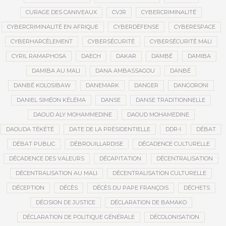
CURAGE DES CANIVEAUX
CVJR
CYBERCRIMINALITÉ
CYBERCRIMINALITÉ EN AFRIQUE
CYBERDÉFENSE
CYBERESPACE
CYBERHARCÈLEMENT
CYBERSÉCURITÉ
CYBERSÉCURITÉ MALI
CYRIL RAMAPHOSA
DAECH
DAKAR
DAMBÉ
DAMIBA
DAMIBA AU MALI
DANA AMBASSAGOU
DANBÉ
DANBÉ KOLOSIBAW
DANEMARK
DANGER
DANGORONI
DANIEL SIMÉON KÉLÉMA
DANSE
DANSE TRADITIONNELLE
DAOUD ALY MOHAMMEDINE
DAOUD MOHAMEDINE
DAOUDA TÉKÉTÉ
DATE DE LA PRÉSIDENTIELLE
DDR-I
DÉBAT
DÉBAT PUBLIC
DÉBROUILLARDISE
DÉCADENCE CULTURELLE
DÉCADENCE DES VALEURS
DÉCAPITATION
DÉCENTRALISATION
DÉCENTRALISATION AU MALI
DÉCENTRALISATION CULTURELLE
DÉCEPTION
DÉCÈS
DÉCÈS DU PAPE FRANÇOIS
DÉCHETS
DÉCISION DE JUSTICE
DÉCLARATION DE BAMAKO
DÉCLARATION DE POLITIQUE GÉNÉRALE
DÉCOLONISATION