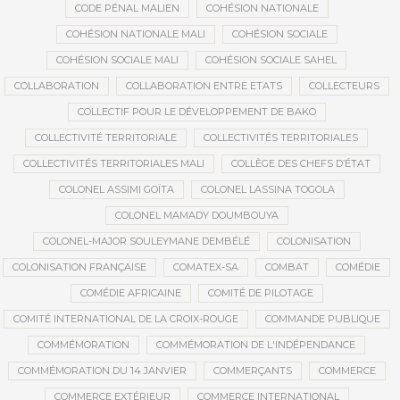
CODE PÉNAL MALIEN
COHÉSION NATIONALE
COHÉSION NATIONALE MALI
COHÉSION SOCIALE
COHÉSION SOCIALE MALI
COHÉSION SOCIALE SAHEL
COLLABORATION
COLLABORATION ENTRE ETATS
COLLECTEURS
COLLECTIF POUR LE DÉVELOPPEMENT DE BAKO
COLLECTIVITÉ TERRITORIALE
COLLECTIVITÉS TERRITORIALES
COLLECTIVITÉS TERRITORIALES MALI
COLLÈGE DES CHEFS D’ÉTAT
COLONEL ASSIMI GOÏTA
COLONEL LASSINA TOGOLA
COLONEL MAMADY DOUMBOUYA
COLONEL-MAJOR SOULEYMANE DEMBÉLÉ
COLONISATION
COLONISATION FRANÇAISE
COMATEX-SA
COMBAT
COMÉDIE
COMÉDIE AFRICAINE
COMITÉ DE PILOTAGE
COMITÉ INTERNATIONAL DE LA CROIX-ROUGE
COMMANDE PUBLIQUE
COMMÉMORATION
COMMÉMORATION DE L'INDÉPENDANCE
COMMÉMORATION DU 14 JANVIER
COMMERÇANTS
COMMERCE
COMMERCE EXTÉRIEUR
COMMERCE INTERNATIONAL