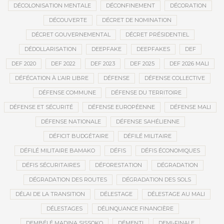
DÉCOLONISATION MENTALE
DÉCONFINEMENT
DÉCORATION
DÉCOUVERTE
DÉCRET DE NOMINATION
DÉCRET GOUVERNEMENTAL
DÉCRET PRÉSIDENTIEL
DÉDOLLARISATION
DEEPFAKE
DEEPFAKES
DEF
DEF 2020
DEF 2022
DEF 2023
DEF 2025
DEF 2026 MALI
DÉFÉCATION À L’AIR LIBRE
DÉFENSE
DÉFENSE COLLECTIVE
DÉFENSE COMMUNE
DÉFENSE DU TERRITOIRE
DÉFENSE ET SÉCURITÉ
DÉFENSE EUROPÉENNE
DÉFENSE MALI
DÉFENSE NATIONALE
DÉFENSE SAHÉLIENNE
DÉFICIT BUDGÉTAIRE
DÉFILÉ MILITAIRE
DÉFILÉ MILITAIRE BAMAKO
DÉFIS
DÉFIS ÉCONOMIQUES
DÉFIS SÉCURITAIRES
DÉFORESTATION
DÉGRADATION
DÉGRADATION DES ROUTES
DÉGRADATION DES SOLS
DÉLAI DE LA TRANSITION
DÉLESTAGE
DÉLESTAGE AU MALI
DÉLESTAGES
DÉLINQUANCE FINANCIÈRE
DEMBÉLÉ MADINA SISSOKO
DÉMENTI
DEMI-FINALE