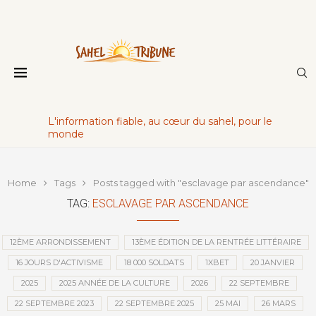
L'information fiable, au cœur du sahel, pour le
monde
Home
Tags
Posts tagged with "esclavage par ascendance"
TAG:
ESCLAVAGE PAR ASCENDANCE
12ÈME ARRONDISSEMENT
13ÈME ÉDITION DE LA RENTRÉE LITTÉRAIRE
16 JOURS D'ACTIVISME
18 000 SOLDATS
1XBET
20 JANVIER
2025
2025 ANNÉE DE LA CULTURE
2026
22 SEPTEMBRE
22 SEPTEMBRE 2023
22 SEPTEMBRE 2025
25 MAI
26 MARS