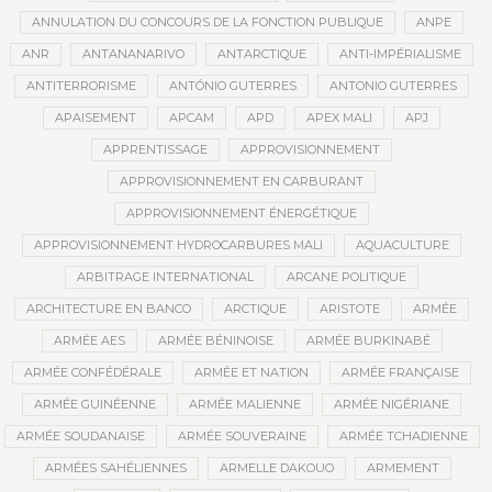
ANNULATION DU CONCOURS DE LA FONCTION PUBLIQUE
ANPE
ANR
ANTANANARIVO
ANTARCTIQUE
ANTI-IMPÉRIALISME
ANTITERRORISME
ANTÓNIO GUTERRES
ANTONIO GUTERRES
APAISEMENT
APCAM
APD
APEX MALI
APJ
APPRENTISSAGE
APPROVISIONNEMENT
APPROVISIONNEMENT EN CARBURANT
APPROVISIONNEMENT ÉNERGÉTIQUE
APPROVISIONNEMENT HYDROCARBURES MALI
AQUACULTURE
ARBITRAGE INTERNATIONAL
ARCANE POLITIQUE
ARCHITECTURE EN BANCO
ARCTIQUE
ARISTOTE
ARMÉE
ARMÉE AES
ARMÉE BÉNINOISE
ARMÉE BURKINABÉ
ARMÉE CONFÉDÉRALE
ARMÉE ET NATION
ARMÉE FRANÇAISE
ARMÉE GUINÉENNE
ARMÉE MALIENNE
ARMÉE NIGÉRIANE
ARMÉE SOUDANAISE
ARMÉE SOUVERAINE
ARMÉE TCHADIENNE
ARMÉES SAHÉLIENNES
ARMELLE DAKOUO
ARMEMENT