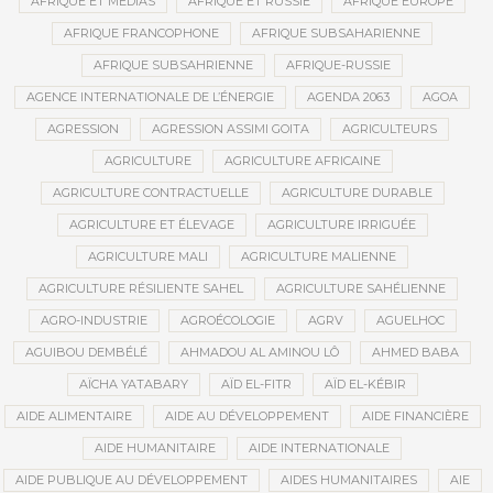
AFRIQUE ET MÉDIAS
AFRIQUE ET RUSSIE
AFRIQUE EUROPE
AFRIQUE FRANCOPHONE
AFRIQUE SUBSAHARIENNE
AFRIQUE SUBSAHRIENNE
AFRIQUE-RUSSIE
AGENCE INTERNATIONALE DE L’ÉNERGIE
AGENDA 2063
AGOA
AGRESSION
AGRESSION ASSIMI GOITA
AGRICULTEURS
AGRICULTURE
AGRICULTURE AFRICAINE
AGRICULTURE CONTRACTUELLE
AGRICULTURE DURABLE
AGRICULTURE ET ÉLEVAGE
AGRICULTURE IRRIGUÉE
AGRICULTURE MALI
AGRICULTURE MALIENNE
AGRICULTURE RÉSILIENTE SAHEL
AGRICULTURE SAHÉLIENNE
AGRO-INDUSTRIE
AGROÉCOLOGIE
AGRV
AGUELHOC
AGUIBOU DEMBÉLÉ
AHMADOU AL AMINOU LÔ
AHMED BABA
AÏCHA YATABARY
AÏD EL-FITR
AÏD EL-KÉBIR
AIDE ALIMENTAIRE
AIDE AU DÉVELOPPEMENT
AIDE FINANCIÈRE
AIDE HUMANITAIRE
AIDE INTERNATIONALE
AIDE PUBLIQUE AU DÉVELOPPEMENT
AIDES HUMANITAIRES
AIE