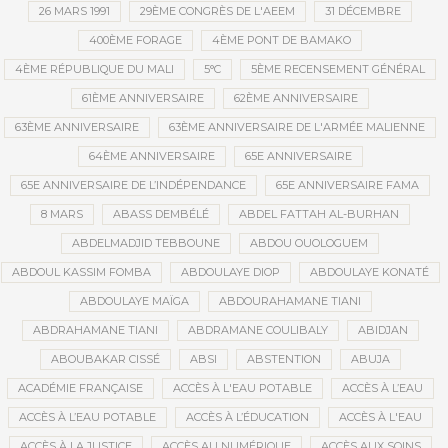
26 MARS 1991
29ÈME CONGRÈS DE L'AEEM
31 DÉCEMBRE
400ÈME FORAGE
4ÈME PONT DE BAMAKO
4ÈME RÉPUBLIQUE DU MALI
5°C
5ÈME RECENSEMENT GÉNÉRAL
61ÈME ANNIVERSAIRE
62ÈME ANNIVERSAIRE
63ÈME ANNIVERSAIRE
63ÈME ANNIVERSAIRE DE L'ARMÉE MALIENNE
64ÈME ANNIVERSAIRE
65E ANNIVERSAIRE
65E ANNIVERSAIRE DE L’INDÉPENDANCE
65E ANNIVERSAIRE FAMA
8 MARS
ABASS DEMBÉLÉ
ABDEL FATTAH AL-BURHAN
ABDELMADJID TEBBOUNE
ABDOU OUOLOGUEM
ABDOUL KASSIM FOMBA
ABDOULAYE DIOP
ABDOULAYE KONATÉ
ABDOULAYE MAÏGA
ABDOURAHAMANE TIANI
ABDRAHAMANE TIANI
ABDRAMANE COULIBALY
ABIDJAN
ABOUBAKAR CISSÉ
ABSI
ABSTENTION
ABUJA
ACADÉMIE FRANÇAISE
ACCÈS À L'EAU POTABLE
ACCÈS À L’EAU
ACCÈS À L’EAU POTABLE
ACCÈS À L’ÉDUCATION
ACCÈS À L'EAU
ACCÈS À LA JUSTICE
ACCÈS AU NUMÉRIQUE
ACCÈS AUX SOINS