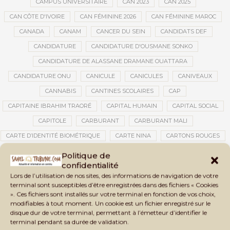
CAMPUS UNIVERSITAIRE
CAN 2023
CAN 2025
CAN CÔTE D'IVOIRE
CAN FÉMININE 2026
CAN FÉMININE MAROC
CANADA
CANAM
CANCER DU SEIN
CANDIDATS DEF
CANDIDATURE
CANDIDATURE D'OUSMANE SONKO
CANDIDATURE DE ALASSANE DRAMANE OUATTARA
CANDIDATURE ONU
CANICULE
CANICULES
CANIVEAUX
CANNABIS
CANTINES SCOLAIRES
CAP
CAPITAINE IBRAHIM TRAORÉ
CAPITAL HUMAIN
CAPITAL SOCIAL
CAPITOLE
CARBURANT
CARBURANT MALI
CARTE D’IDENTITÉ BIOMÉTRIQUE
CARTE NINA
CARTONS ROUGES
CASABLANCA
CATASTROPHE
CATASTROPHE NATURELLE
Politique de
confidentialité
CATASTROPHES CLIMATIQUES
CATASTROPHES NATURELLES
Lors de l’utilisation de nos sites, des informations de navigation de votre
CAUTION 10 000 DOLLARS
CAUTION DE VISA
CDAT
CECOGEC
terminal sont susceptibles d’être enregistrées dans des fichiers « Cookies
». Ces fichiers sont installés sur votre terminal en fonction de vos choix,
CEDEAO
CÉDÉAO
CEI
CÉLÉBRATION NATIONALE
CEMAC
modifiables à tout moment. Un cookie est un fichier enregistré sur le
CEMAPI
CEN-SNESUP
CENOU
CENSURE
disque dur de votre terminal, permettant à l’émetteur d’identifier le
terminal pendant sa durée de validation.
CENTRAFRIQUE
CENTRALE SOLAIRE