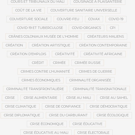
COURS ET TRIBUNAUX DU MALI
COUSINAGE À PLAISANTERIE
COÛT DE LA VIE
COUVERTURE SANITAIRE UNIVERSELLE
COUVERTURE SOCIALE
COUVRE-FEU
COVAX
COVID-19
COVID-19 ET TUBERCULOSE
COVID-ORGANICS
CPI
CRÂNES COLONIAUX MUSÉE DE L'HOMME
CRÉATEURS MALIENS
CRÉATION
CRÉATION ARTISTIQUE
CRÉATION CONTEMPORAINE
CRÉATION D’EMPLOIS
CRÉATIVITÉ
CRÉATIVITÉ AFRICAINE
CRÉDIT
CRIMÉE
CRIMÉE RUSSIE
CRIMES CONTRE L’HUMANITÉ
CRIMES DE GUERRE
CRIMES ÉCONOMIQUES
CRIMINALITÉ ORGANISÉE
CRIMINALITÉ TRANSFRONTALIÈRE
CRIMINALITÉ TRANSNATIONALE
CRISE
CRISE ALIMENTAIRE
CRISE AU MALI
CRISE AU SAHEL
CRISE CLIMATIQUE
CRISE DE CONFIANCE
CRISE DÉMOCRATIQUE
CRISE DIPLOMATIQUE
CRISE DU CARBURANT
CRISE ÉCOLOGIQUE
CRISE ÉCONOMIQUE
CRISE ÉDUCATIVE
CRISE ÉDUCATIVE AU MALI
CRISE ÉLECTORALE