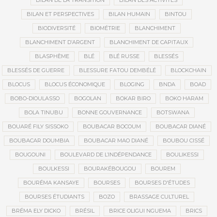
BILAN DE LA TRANSITION
BILAN DES ACTIVITÉS
BILAN ET PERSPECTIVES
BILAN HUMAIN
BINTOU
BIODIVERSITÉ
BIOMÉTRIE
BLANCHIMENT
BLANCHIMENT D’ARGENT
BLANCHIMENT DE CAPITAUX
BLASPHÈME
BLÉ
BLÉ RUSSE
BLESSÉS
BLESSÉS DE GUERRE
BLESSURE FATOU DEMBÉLÉ
BLOCKCHAIN
BLOCUS
BLOCUS ÉCONOMIQUE
BLOGING
BNDA
BOAD
BOBO-DIOULASSO
BOGOLAN
BOKAR BIRO
BOKO HARAM
BOLA TINUBU
BONNE GOUVERNANCE
BOTSWANA
BOUARÉ FILY SISSOKO
BOUBACAR BOCOUM
BOUBACAR DIANÉ
BOUBACAR DOUMBIA
BOUBACAR MAO DIANÉ
BOUBOU CISSÉ
BOUGOUNI
BOULEVARD DE L’INDÉPENDANCE
BOULIKESSI
BOULKESSI
BOURAKÉBOUGOU
BOUREM
BOURÉMA KANSAYE
BOURSES
BOURSES D'ÉTUDES
BOURSES ÉTUDIANTS
BOZO
BRASSAGE CULTUREL
BRÉMA ELY DICKO
BRÉSIL
BRICE OLIGUI NGUEMA
BRICS