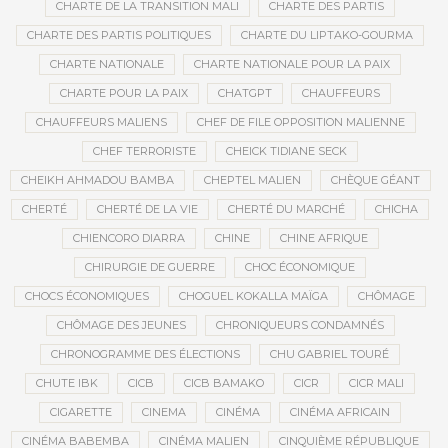
CHARTE DE LA TRANSITION MALI
CHARTE DES PARTIS
CHARTE DES PARTIS POLITIQUES
CHARTE DU LIPTAKO-GOURMA
CHARTE NATIONALE
CHARTE NATIONALE POUR LA PAIX
CHARTE POUR LA PAIX
CHATGPT
CHAUFFEURS
CHAUFFEURS MALIENS
CHEF DE FILE OPPOSITION MALIENNE
CHEF TERRORISTE
CHEICK TIDIANE SECK
CHEIKH AHMADOU BAMBA
CHEPTEL MALIEN
CHÈQUE GÉANT
CHERTÉ
CHERTÉ DE LA VIE
CHERTÉ DU MARCHÉ
CHICHA
CHIENCORO DIARRA
CHINE
CHINE AFRIQUE
CHIRURGIE DE GUERRE
CHOC ÉCONOMIQUE
CHOCS ÉCONOMIQUES
CHOGUEL KOKALLA MAÏGA
CHÔMAGE
CHÔMAGE DES JEUNES
CHRONIQUEURS CONDAMNÉS
CHRONOGRAMME DES ÉLECTIONS
CHU GABRIEL TOURÉ
CHUTE IBK
CICB
CICB BAMAKO
CICR
CICR MALI
CIGARETTE
CINEMA
CINÉMA
CINÉMA AFRICAIN
CINÉMA BABEMBA
CINÉMA MALIEN
CINQUIÈME RÉPUBLIQUE