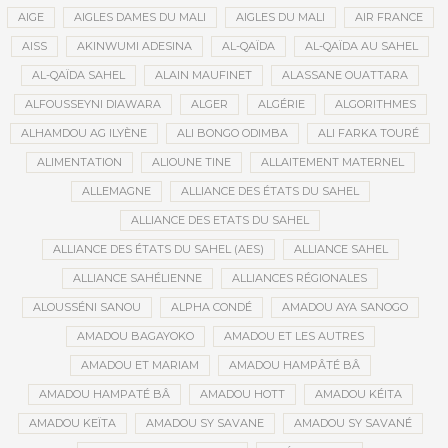
AIGE
AIGLES DAMES DU MALI
AIGLES DU MALI
AIR FRANCE
AISS
AKINWUMI ADESINA
AL-QAÏDA
AL-QAÏDA AU SAHEL
AL-QAÏDA SAHEL
ALAIN MAUFINET
ALASSANE OUATTARA
ALFOUSSEYNI DIAWARA
ALGER
ALGÉRIE
ALGORITHMES
ALHAMDOU AG ILYÈNE
ALI BONGO ODIMBA
ALI FARKA TOURÉ
ALIMENTATION
ALIOUNE TINE
ALLAITEMENT MATERNEL
ALLEMAGNE
ALLIANCE DES ÉTATS DU SAHEL
ALLIANCE DES ETATS DU SAHEL
ALLIANCE DES ÉTATS DU SAHEL (AES)
ALLIANCE SAHEL
ALLIANCE SAHÉLIENNE
ALLIANCES RÉGIONALES
ALOUSSÉNI SANOU
ALPHA CONDÉ
AMADOU AYA SANOGO
AMADOU BAGAYOKO
AMADOU ET LES AUTRES
AMADOU ET MARIAM
AMADOU HAMPÂTÉ BÂ
AMADOU HAMPATÉ BÂ
AMADOU HOTT
AMADOU KÉITA
AMADOU KEÏTA
AMADOU SY SAVANE
AMADOU SY SAVANÉ