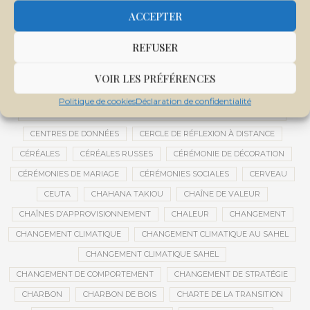
CENTRALE SOLAIRE DE SANANKOROBA
CENTRALES SOLAIRES
ACCEPTER
CENTRE D'INTELLIGENCE ARTIFICIELLE
REFUSER
CENTRE DE SANTÉ COMMUNAUTAIRE
CENTRE DU MALI
CENTRE INTERNATIONAL DE CONFÉRENCES DE BAMAKO
VOIR LES PRÉFÉRENCES
CENTRE MALI
Politique de cookies
Déclaration de confidentialité
CENTRE NATIONAL DES EXAMENS ET CONCOURS DE L’ÉDUCATION
CENTRES DE DONNÉES
CERCLE DE RÉFLEXION À DISTANCE
CÉRÉALES
CÉRÉALES RUSSES
CÉRÉMONIE DE DÉCORATION
CÉRÉMONIES DE MARIAGE
CÉRÉMONIES SOCIALES
CERVEAU
CEUTA
CHAHANA TAKIOU
CHAÎNE DE VALEUR
CHAÎNES D’APPROVISIONNEMENT
CHALEUR
CHANGEMENT
CHANGEMENT CLIMATIQUE
CHANGEMENT CLIMATIQUE AU SAHEL
CHANGEMENT CLIMATIQUE SAHEL
CHANGEMENT DE COMPORTEMENT
CHANGEMENT DE STRATÉGIE
CHARBON
CHARBON DE BOIS
CHARTE DE LA TRANSITION