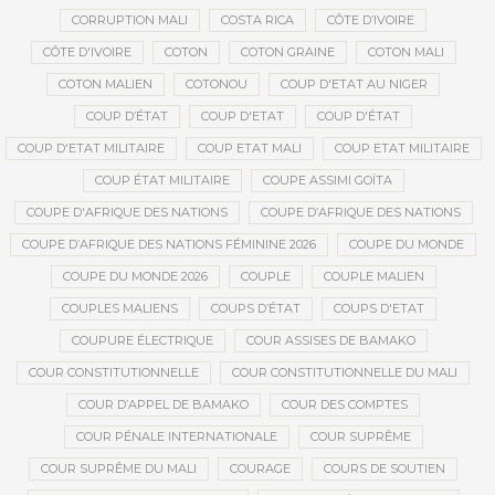
CORRUPTION MALI
COSTA RICA
CÔTE D’IVOIRE
CÔTE D'IVOIRE
COTON
COTON GRAINE
COTON MALI
COTON MALIEN
COTONOU
COUP D'ETAT AU NIGER
COUP D’ÉTAT
COUP D'ETAT
COUP D'ÉTAT
COUP D'ETAT MILITAIRE
COUP ETAT MALI
COUP ETAT MILITAIRE
COUP ÉTAT MILITAIRE
COUPE ASSIMI GOÏTA
COUPE D'AFRIQUE DES NATIONS
COUPE D’AFRIQUE DES NATIONS
COUPE D’AFRIQUE DES NATIONS FÉMININE 2026
COUPE DU MONDE
COUPE DU MONDE 2026
COUPLE
COUPLE MALIEN
COUPLES MALIENS
COUPS D’ÉTAT
COUPS D'ETAT
COUPURE ÉLECTRIQUE
COUR ASSISES DE BAMAKO
COUR CONSTITUTIONNELLE
COUR CONSTITUTIONNELLE DU MALI
COUR D’APPEL DE BAMAKO
COUR DES COMPTES
COUR PÉNALE INTERNATIONALE
COUR SUPRÊME
COUR SUPRÊME DU MALI
COURAGE
COURS DE SOUTIEN