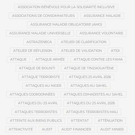
ASSOCIATION BÉNÉVOLE POUR LA SOLIDARITÉ INCLUSIVE
ASSOCIATIONS DE CONSOMMATEURS
ASSURANCE MALADIE
ASSURANCE MALADIE OBLIGATOIRE (AMO)
ASSURANCE MALADIE UNIVERSELLE
ASSURANCE VOLONTAIRE
ASTRAZENECA
ATELIER DE CLARIFICATION
ATELIER DE RÉFLEXION
ATELIER DE VALIDATION
ATIDI
ATTAQUE
ATTAQUE ARMÉE
ATTAQUE CONTRE LES FAMA
ATTAQUE DE BOUNTI
ATTAQUE DE TINZAOUATÈNE
ATTAQUE TERRORISTE
ATTAQUES 25 AVRIL 2026
ATTAQUES AU NIGER
ATTAQUES AU SAHEL
ATTAQUES COORDONNÉES
ATTAQUES DJIHADISTES AU SAHEL
ATTAQUES DU 25 AVRIL
ATTAQUES DU 25 AVRIL 2026
ATTAQUES TERRORISTES
ATTAQUES TERRORISTES MALI
ATTEINTE AUX BIENS PUBLICS
ATTENTAT
ATTÉNUATION
ATTRACTIVITÉ
AUDIT
AUDIT FINANCIER
AUDIT MINIER