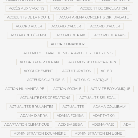
ACCÈS AUX VACCINS
ACCIDENT
ACCIDENT DE CIRCULATION
ACCIDENTS DE LA ROUTE
ACCOR ARENA CONCERT SIDIKI DIABATÉ
ACCORD ALGER
ACCORD D’ALGER
ACCORD D'ALGER
ACCORD DE DÉFENSE
ACCORD DE PAIX
ACCORD DE PARIS
ACCORD FINANCIER
ACCORD MILITAIRE DU NIGER AVEC LES ETATS-UNIS
ACCORD POUR LA PAIX
ACCORDS DE COOPÉRATION
ACCOUCHEMENT
ACCULTURATION
ACLED
ACTEURS CULTURELS
ACTION CLIMATIQUE
ACTION HUMANITAIRE
ACTION SOCIALE
ACTIVITÉ ÉCONOMIQUE
ACTUALITÉ DES OPÉRATIONS
ACTUALITÉ SÉNÉGAL
ACTUALITÉS BRULANTES
ACTUALITTÉ
ADAMA COULIBALY
ADAMA DIARRA
ADAMA FOMBA
ADAPTATION
ADAPTATION CLIMATIQUE
ADDIS-ABEBA
ADEMA-PASJ
ADM
ADMINISTRATION DOUANIÈRE
ADMINISTRATION EN LIGNE