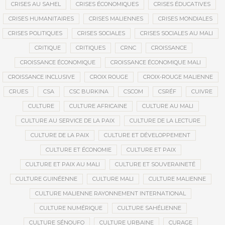
CRISES AU SAHEL
CRISES ÉCONOMIQUES
CRISES ÉDUCATIVES
CRISES HUMANITAIRES
CRISES MALIENNES
CRISES MONDIALES
CRISES POLITIQUES
CRISES SOCIALES
CRISES SOCIALES AU MALI
CRITIQUE
CRITIQUES
CRNC
CROISSANCE
CROISSANCE ÉCONOMIQUE
CROISSANCE ÉCONOMIQUE MALI
CROISSANCE INCLUSIVE
CROIX ROUGE
CROIX-ROUGE MALIENNE
CRUES
CSA
CSC BURKINA
CSCOM
CSRÉF
CUIVRE
CULTURE
CULTURE AFRICAINE
CULTURE AU MALI
CULTURE AU SERVICE DE LA PAIX
CULTURE DE LA LECTURE
CULTURE DE LA PAIX
CULTURE ET DÉVELOPPEMENT
CULTURE ET ÉCONOMIE
CULTURE ET PAIX
CULTURE ET PAIX AU MALI
CULTURE ET SOUVERAINETÉ
CULTURE GUINÉENNE
CULTURE MALI
CULTURE MALIENNE
CULTURE MALIENNE RAYONNEMENT INTERNATIONAL
CULTURE NUMÉRIQUE
CULTURE SAHÉLIENNE
CULTURE SÉNOUFO
CULTURE URBAINE
CURAGE