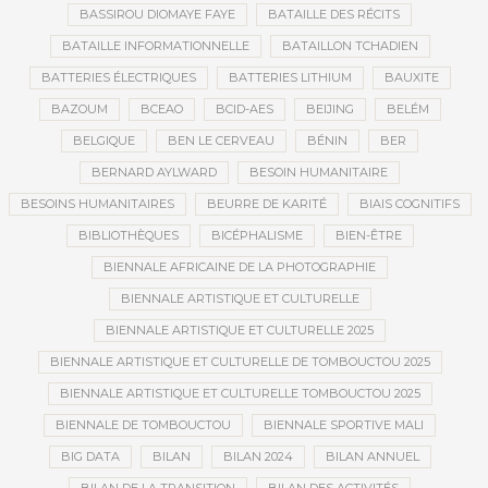
BASSIROU DIOMAYE FAYE
BATAILLE DES RÉCITS
BATAILLE INFORMATIONNELLE
BATAILLON TCHADIEN
BATTERIES ÉLECTRIQUES
BATTERIES LITHIUM
BAUXITE
BAZOUM
BCEAO
BCID-AES
BEIJING
BELÉM
BELGIQUE
BEN LE CERVEAU
BÉNIN
BER
BERNARD AYLWARD
BESOIN HUMANITAIRE
BESOINS HUMANITAIRES
BEURRE DE KARITÉ
BIAIS COGNITIFS
BIBLIOTHÈQUES
BICÉPHALISME
BIEN-ÊTRE
BIENNALE AFRICAINE DE LA PHOTOGRAPHIE
BIENNALE ARTISTIQUE ET CULTURELLE
BIENNALE ARTISTIQUE ET CULTURELLE 2025
BIENNALE ARTISTIQUE ET CULTURELLE DE TOMBOUCTOU 2025
BIENNALE ARTISTIQUE ET CULTURELLE TOMBOUCTOU 2025
BIENNALE DE TOMBOUCTOU
BIENNALE SPORTIVE MALI
BIG DATA
BILAN
BILAN 2024
BILAN ANNUEL