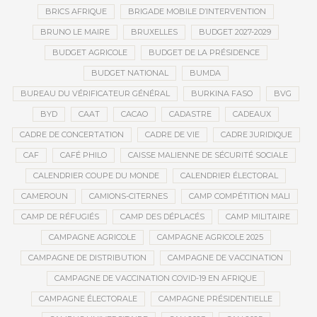
BRICS AFRIQUE
BRIGADE MOBILE D’INTERVENTION
BRUNO LE MAIRE
BRUXELLES
BUDGET 2027-2029
BUDGET AGRICOLE
BUDGET DE LA PRÉSIDENCE
BUDGET NATIONAL
BUMDA
BUREAU DU VÉRIFICATEUR GÉNÉRAL
BURKINA FASO
BVG
BYD
CAAT
CACAO
CADASTRE
CADEAUX
CADRE DE CONCERTATION
CADRE DE VIE
CADRE JURIDIQUE
CAF
CAFÉ PHILO
CAISSE MALIENNE DE SÉCURITÉ SOCIALE
CALENDRIER COUPE DU MONDE
CALENDRIER ÉLECTORAL
CAMEROUN
CAMIONS-CITERNES
CAMP COMPÉTITION MALI
CAMP DE RÉFUGIÉS
CAMP DES DÉPLACÉS
CAMP MILITAIRE
CAMPAGNE AGRICOLE
CAMPAGNE AGRICOLE 2025
CAMPAGNE DE DISTRIBUTION
CAMPAGNE DE VACCINATION
CAMPAGNE DE VACCINATION COVID-19 EN AFRIQUE
CAMPAGNE ÉLECTORALE
CAMPAGNE PRÉSIDENTIELLE