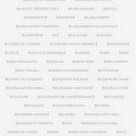
BILAN DE LA TRANSITION
BILAN DES ACTIVITÉS
BILAN ET PERSPECTIVES
BILAN HUMAIN
BINTOU
BIODIVERSITÉ
BIOMÉTRIE
BLANCHIMENT
BLANCHIMENT D’ARGENT
BLANCHIMENT DE CAPITAUX
BLASPHÈME
BLÉ
BLÉ RUSSE
BLESSÉS
BLESSÉS DE GUERRE
BLESSURE FATOU DEMBÉLÉ
BLOCKCHAIN
BLOCUS
BLOCUS ÉCONOMIQUE
BLOGING
BNDA
BOAD
BOBO-DIOULASSO
BOGOLAN
BOKAR BIRO
BOKO HARAM
BOLA TINUBU
BONNE GOUVERNANCE
BOTSWANA
BOUARÉ FILY SISSOKO
BOUBACAR BOCOUM
BOUBACAR DIANÉ
BOUBACAR DOUMBIA
BOUBACAR MAO DIANÉ
BOUBOU CISSÉ
BOUGOUNI
BOULEVARD DE L’INDÉPENDANCE
BOULIKESSI
BOULKESSI
BOURAKÉBOUGOU
BOUREM
BOURÉMA KANSAYE
BOURSES
BOURSES D'ÉTUDES
BOURSES ÉTUDIANTS
BOZO
BRASSAGE CULTUREL
BRÉMA ELY DICKO
BRÉSIL
BRICE OLIGUI NGUEMA
BRICS