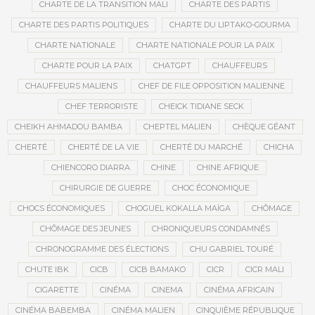
CHARTE DE LA TRANSITION MALI
CHARTE DES PARTIS
CHARTE DES PARTIS POLITIQUES
CHARTE DU LIPTAKO-GOURMA
CHARTE NATIONALE
CHARTE NATIONALE POUR LA PAIX
CHARTE POUR LA PAIX
CHATGPT
CHAUFFEURS
CHAUFFEURS MALIENS
CHEF DE FILE OPPOSITION MALIENNE
CHEF TERRORISTE
CHEICK TIDIANE SECK
CHEIKH AHMADOU BAMBA
CHEPTEL MALIEN
CHÈQUE GÉANT
CHERTÉ
CHERTÉ DE LA VIE
CHERTÉ DU MARCHÉ
CHICHA
CHIENCORO DIARRA
CHINE
CHINE AFRIQUE
CHIRURGIE DE GUERRE
CHOC ÉCONOMIQUE
CHOCS ÉCONOMIQUES
CHOGUEL KOKALLA MAÏGA
CHÔMAGE
CHÔMAGE DES JEUNES
CHRONIQUEURS CONDAMNÉS
CHRONOGRAMME DES ÉLECTIONS
CHU GABRIEL TOURÉ
CHUTE IBK
CICB
CICB BAMAKO
CICR
CICR MALI
CIGARETTE
CINÉMA
CINEMA
CINÉMA AFRICAIN
CINÉMA BABEMBA
CINÉMA MALIEN
CINQUIÈME RÉPUBLIQUE