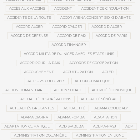
ACCÈS AUX VACCINS
ACCIDENT
ACCIDENT DE CIRCULATION
ACCIDENTS DE LA ROUTE
ACCOR ARENA CONCERT SIDIKI DIABATÉ
ACCORD ALGER
ACCORD D’ALGER
ACCORD D'ALGER
ACCORD DE DÉFENSE
ACCORD DE PAIX
ACCORD DE PARIS
ACCORD FINANCIER
ACCORD MILITAIRE DU NIGER AVEC LES ETATS-UNIS
ACCORD POUR LA PAIX
ACCORDS DE COOPÉRATION
ACCOUCHEMENT
ACCULTURATION
ACLED
ACTEURS CULTURELS
ACTION CLIMATIQUE
ACTION HUMANITAIRE
ACTION SOCIALE
ACTIVITÉ ÉCONOMIQUE
ACTUALITÉ DES OPÉRATIONS
ACTUALITÉ SÉNÉGAL
ACTUALITÉS BRULANTES
ACTUALITTÉ
ADAMA COULIBALY
ADAMA DIARRA
ADAMA FOMBA
ADAPTATION
ADAPTATION CLIMATIQUE
ADDIS-ABEBA
ADEMA-PASJ
ADM
ADMINISTRATION DOUANIÈRE
ADMINISTRATION EN LIGNE