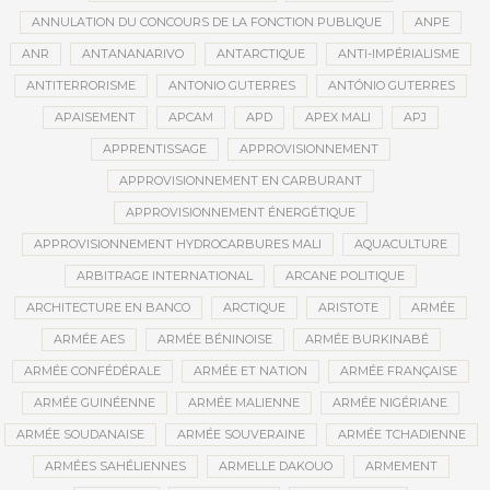
ANNULATION DU CONCOURS DE LA FONCTION PUBLIQUE
ANPE
ANR
ANTANANARIVO
ANTARCTIQUE
ANTI-IMPÉRIALISME
ANTITERRORISME
ANTONIO GUTERRES
ANTÓNIO GUTERRES
APAISEMENT
APCAM
APD
APEX MALI
APJ
APPRENTISSAGE
APPROVISIONNEMENT
APPROVISIONNEMENT EN CARBURANT
APPROVISIONNEMENT ÉNERGÉTIQUE
APPROVISIONNEMENT HYDROCARBURES MALI
AQUACULTURE
ARBITRAGE INTERNATIONAL
ARCANE POLITIQUE
ARCHITECTURE EN BANCO
ARCTIQUE
ARISTOTE
ARMÉE
ARMÉE AES
ARMÉE BÉNINOISE
ARMÉE BURKINABÉ
ARMÉE CONFÉDÉRALE
ARMÉE ET NATION
ARMÉE FRANÇAISE
ARMÉE GUINÉENNE
ARMÉE MALIENNE
ARMÉE NIGÉRIANE
ARMÉE SOUDANAISE
ARMÉE SOUVERAINE
ARMÉE TCHADIENNE
ARMÉES SAHÉLIENNES
ARMELLE DAKOUO
ARMEMENT