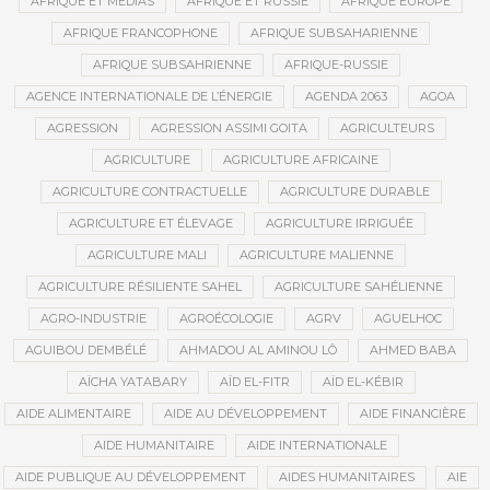
AFRIQUE ET MÉDIAS
AFRIQUE ET RUSSIE
AFRIQUE EUROPE
AFRIQUE FRANCOPHONE
AFRIQUE SUBSAHARIENNE
AFRIQUE SUBSAHRIENNE
AFRIQUE-RUSSIE
AGENCE INTERNATIONALE DE L’ÉNERGIE
AGENDA 2063
AGOA
AGRESSION
AGRESSION ASSIMI GOITA
AGRICULTEURS
AGRICULTURE
AGRICULTURE AFRICAINE
AGRICULTURE CONTRACTUELLE
AGRICULTURE DURABLE
AGRICULTURE ET ÉLEVAGE
AGRICULTURE IRRIGUÉE
AGRICULTURE MALI
AGRICULTURE MALIENNE
AGRICULTURE RÉSILIENTE SAHEL
AGRICULTURE SAHÉLIENNE
AGRO-INDUSTRIE
AGROÉCOLOGIE
AGRV
AGUELHOC
AGUIBOU DEMBÉLÉ
AHMADOU AL AMINOU LÔ
AHMED BABA
AÏCHA YATABARY
AÏD EL-FITR
AÏD EL-KÉBIR
AIDE ALIMENTAIRE
AIDE AU DÉVELOPPEMENT
AIDE FINANCIÈRE
AIDE HUMANITAIRE
AIDE INTERNATIONALE
AIDE PUBLIQUE AU DÉVELOPPEMENT
AIDES HUMANITAIRES
AIE