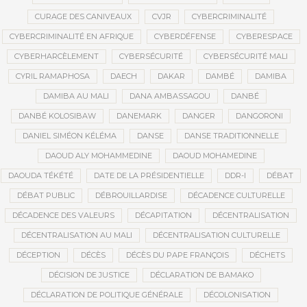
CURAGE DES CANIVEAUX
CVJR
CYBERCRIMINALITÉ
CYBERCRIMINALITÉ EN AFRIQUE
CYBERDÉFENSE
CYBERESPACE
CYBERHARCÈLEMENT
CYBERSÉCURITÉ
CYBERSÉCURITÉ MALI
CYRIL RAMAPHOSA
DAECH
DAKAR
DAMBÉ
DAMIBA
DAMIBA AU MALI
DANA AMBASSAGOU
DANBÉ
DANBÉ KOLOSIBAW
DANEMARK
DANGER
DANGORONI
DANIEL SIMÉON KÉLÉMA
DANSE
DANSE TRADITIONNELLE
DAOUD ALY MOHAMMEDINE
DAOUD MOHAMEDINE
DAOUDA TÉKÉTÉ
DATE DE LA PRÉSIDENTIELLE
DDR-I
DÉBAT
DÉBAT PUBLIC
DÉBROUILLARDISE
DÉCADENCE CULTURELLE
DÉCADENCE DES VALEURS
DÉCAPITATION
DÉCENTRALISATION
DÉCENTRALISATION AU MALI
DÉCENTRALISATION CULTURELLE
DÉCEPTION
DÉCÈS
DÉCÈS DU PAPE FRANÇOIS
DÉCHETS
DÉCISION DE JUSTICE
DÉCLARATION DE BAMAKO
DÉCLARATION DE POLITIQUE GÉNÉRALE
DÉCOLONISATION