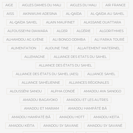
AIGE
AIGLES DAMES DU MALI
AIGLES DU MALI
AIR FRANCE
AISS
AKINWUMI ADESINA
AL-QAÏDA
AL-QAÏDA AU SAHEL
AL-QAÏDA SAHEL
ALAIN MAUFINET
ALASSANE OUATTARA
ALFOUSSEYNI DIAWARA
ALGER
ALGÉRIE
ALGORITHMES
ALHAMDOU AG ILYÈNE
ALI BONGO ODIMBA
ALI FARKA TOURÉ
ALIMENTATION
ALIOUNE TINE
ALLAITEMENT MATERNEL
ALLEMAGNE
ALLIANCE DES ETATS DU SAHEL
ALLIANCE DES ÉTATS DU SAHEL
ALLIANCE DES ÉTATS DU SAHEL (AES)
ALLIANCE SAHEL
ALLIANCE SAHÉLIENNE
ALLIANCES RÉGIONALES
ALOUSSÉNI SANOU
ALPHA CONDÉ
AMADOU AYA SANOGO
AMADOU BAGAYOKO
AMADOU ET LES AUTRES
AMADOU ET MARIAM
AMADOU HAMPÂTÉ BÂ
AMADOU HAMPATÉ BÂ
AMADOU HOTT
AMADOU KEÏTA
AMADOU KÉITA
AMADOU SY SAVANE
AMADOU SY SAVANÉ