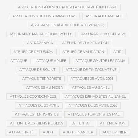
ASSOCIATION BÉNÉVOLE POUR LA SOLIDARITÉ INCLUSIVE
ASSOCIATIONS DE CONSOMMATEURS
ASSURANCE MALADIE
ASSURANCE MALADIE OBLIGATOIRE (AMO)
ASSURANCE MALADIE UNIVERSELLE
ASSURANCE VOLONTAIRE
ASTRAZENECA
ATELIER DE CLARIFICATION
ATELIER DE RÉFLEXION
ATELIER DE VALIDATION
ATIDI
ATTAQUE
ATTAQUE ARMÉE
ATTAQUE CONTRE LES FAMA
ATTAQUE DE BOUNTI
ATTAQUE DE TINZAOUATÈNE
ATTAQUE TERRORISTE
ATTAQUES 25 AVRIL 2026
ATTAQUES AU NIGER
ATTAQUES AU SAHEL
ATTAQUES COORDONNÉES
ATTAQUES DJIHADISTES AU SAHEL
ATTAQUES DU 25 AVRIL
ATTAQUES DU 25 AVRIL 2026
ATTAQUES TERRORISTES
ATTAQUES TERRORISTES MALI
ATTEINTE AUX BIENS PUBLICS
ATTENTAT
ATTÉNUATION
ATTRACTIVITÉ
AUDIT
AUDIT FINANCIER
AUDIT MINIER