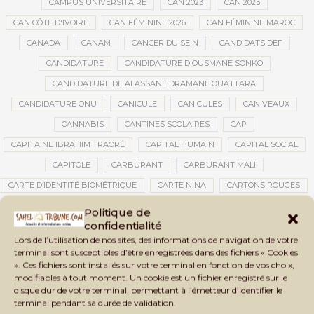
CAMPUS UNIVERSITAIRE
CAN 2023
CAN 2025
CAN CÔTE D'IVOIRE
CAN FÉMININE 2026
CAN FÉMININE MAROC
CANADA
CANAM
CANCER DU SEIN
CANDIDATS DEF
CANDIDATURE
CANDIDATURE D'OUSMANE SONKO
CANDIDATURE DE ALASSANE DRAMANE OUATTARA
CANDIDATURE ONU
CANICULE
CANICULES
CANIVEAUX
CANNABIS
CANTINES SCOLAIRES
CAP
CAPITAINE IBRAHIM TRAORÉ
CAPITAL HUMAIN
CAPITAL SOCIAL
CAPITOLE
CARBURANT
CARBURANT MALI
CARTE D’IDENTITÉ BIOMÉTRIQUE
CARTE NINA
CARTONS ROUGES
CASABLANCA
CATASTROPHE
CATASTROPHE NATURELLE
Politique de
confidentialité
CATASTROPHES CLIMATIQUES
CATASTROPHES NATURELLES
Lors de l’utilisation de nos sites, des informations de navigation de votre
CAUTION 10 000 DOLLARS
CAUTION DE VISA
CDAT
CECOGEC
terminal sont susceptibles d’être enregistrées dans des fichiers « Cookies
». Ces fichiers sont installés sur votre terminal en fonction de vos choix,
CÉDÉAO
CEDEAO
CEI
CÉLÉBRATION NATIONALE
CEMAC
modifiables à tout moment. Un cookie est un fichier enregistré sur le
CEMAPI
CEN-SNESUP
CENOU
CENSURE
disque dur de votre terminal, permettant à l’émetteur d’identifier le
terminal pendant sa durée de validation.
CENTRAFRIQUE
CENTRALE SOLAIRE