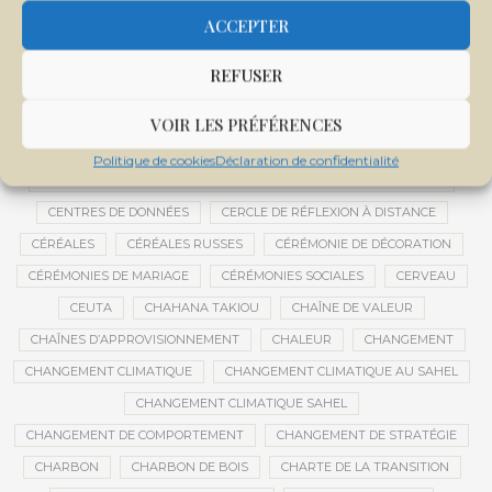
CENTRALE SOLAIRE DE SANANKOROBA
CENTRALES SOLAIRES
ACCEPTER
CENTRE D'INTELLIGENCE ARTIFICIELLE
REFUSER
CENTRE DE SANTÉ COMMUNAUTAIRE
CENTRE DU MALI
CENTRE INTERNATIONAL DE CONFÉRENCES DE BAMAKO
VOIR LES PRÉFÉRENCES
CENTRE MALI
Politique de cookies
Déclaration de confidentialité
CENTRE NATIONAL DES EXAMENS ET CONCOURS DE L’ÉDUCATION
CENTRES DE DONNÉES
CERCLE DE RÉFLEXION À DISTANCE
CÉRÉALES
CÉRÉALES RUSSES
CÉRÉMONIE DE DÉCORATION
CÉRÉMONIES DE MARIAGE
CÉRÉMONIES SOCIALES
CERVEAU
CEUTA
CHAHANA TAKIOU
CHAÎNE DE VALEUR
CHAÎNES D’APPROVISIONNEMENT
CHALEUR
CHANGEMENT
CHANGEMENT CLIMATIQUE
CHANGEMENT CLIMATIQUE AU SAHEL
CHANGEMENT CLIMATIQUE SAHEL
CHANGEMENT DE COMPORTEMENT
CHANGEMENT DE STRATÉGIE
CHARBON
CHARBON DE BOIS
CHARTE DE LA TRANSITION