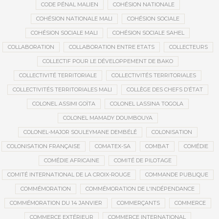
CODE PÉNAL MALIEN
COHÉSION NATIONALE
COHÉSION NATIONALE MALI
COHÉSION SOCIALE
COHÉSION SOCIALE MALI
COHÉSION SOCIALE SAHEL
COLLABORATION
COLLABORATION ENTRE ETATS
COLLECTEURS
COLLECTIF POUR LE DÉVELOPPEMENT DE BAKO
COLLECTIVITÉ TERRITORIALE
COLLECTIVITÉS TERRITORIALES
COLLECTIVITÉS TERRITORIALES MALI
COLLÈGE DES CHEFS D’ÉTAT
COLONEL ASSIMI GOÏTA
COLONEL LASSINA TOGOLA
COLONEL MAMADY DOUMBOUYA
COLONEL-MAJOR SOULEYMANE DEMBÉLÉ
COLONISATION
COLONISATION FRANÇAISE
COMATEX-SA
COMBAT
COMÉDIE
COMÉDIE AFRICAINE
COMITÉ DE PILOTAGE
COMITÉ INTERNATIONAL DE LA CROIX-ROUGE
COMMANDE PUBLIQUE
COMMÉMORATION
COMMÉMORATION DE L'INDÉPENDANCE
COMMÉMORATION DU 14 JANVIER
COMMERÇANTS
COMMERCE
COMMERCE EXTÉRIEUR
COMMERCE INTERNATIONAL