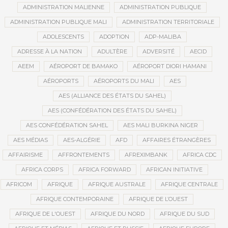
ADMINISTRATION MALIENNE
ADMINISTRATION PUBLIQUE
ADMINISTRATION PUBLIQUE MALI
ADMINISTRATION TERRITORIALE
ADOLESCENTS
ADOPTION
ADP-MALIBA
ADRESSE À LA NATION
ADULTÈRE
ADVERSITÉ
AECID
AEEM
AÉROPORT DE BAMAKO
AÉROPORT DIORI HAMANI
AÉROPORTS
AÉROPORTS DU MALI
AES
AES (ALLIANCE DES ÉTATS DU SAHEL)
AES (CONFÉDÉRATION DES ÉTATS DU SAHEL)
AES CONFÉDÉRATION SAHEL
AES MALI BURKINA NIGER
AES MÉDIAS
AES-ALGÉRIE
AFD
AFFAIRES ÉTRANGÈRES
AFFAIRISME
AFFRONTEMENTS
AFREXIMBANK
AFRICA CDC
AFRICA CORPS
AFRICA FORWARD
AFRICAN INITIATIVE
AFRICOM
AFRIQUE
AFRIQUE AUSTRALE
AFRIQUE CENTRALE
AFRIQUE CONTEMPORAINE
AFRIQUE DE L’OUEST
AFRIQUE DE L'OUEST
AFRIQUE DU NORD
AFRIQUE DU SUD