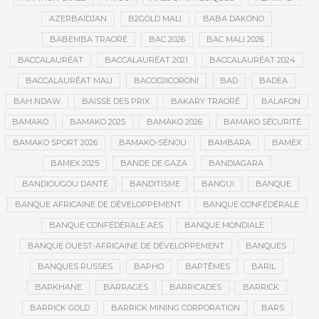
AZERBAÏDJAN
B2GOLD MALI
BABA DAKONO
BABEMBA TRAORÉ
BAC 2026
BAC MALI 2026
BACCALAURÉAT
BACCALAURÉAT 2021
BACCALAURÉAT 2024
BACCALAURÉAT MALI
BACODJICORONI
BAD
BADEA
BAH NDAW
BAISSE DES PRIX
BAKARY TRAORÉ
BALAFON
BAMAKO
BAMAKO 2025
BAMAKO 2026
BAMAKO SÉCURITÉ
BAMAKO SPORT 2026
BAMAKO-SÉNOU
BAMBARA
BAMEX
BAMEX 2025
BANDE DE GAZA
BANDIAGARA
BANDIOUGOU DANTÉ
BANDITISME
BANGUI
BANQUE
BANQUE AFRICAINE DE DÉVELOPPEMENT
BANQUE CONFÉDÉRALE
BANQUE CONFÉDÉRALE AES
BANQUE MONDIALE
BANQUE OUEST-AFRICAINE DE DÉVELOPPEMENT
BANQUES
BANQUES RUSSES
BAPHO
BAPTÊMES
BARIL
BARKHANE
BARRAGES
BARRICADES
BARRICK
BARRICK GOLD
BARRICK MINING CORPORATION
BARS