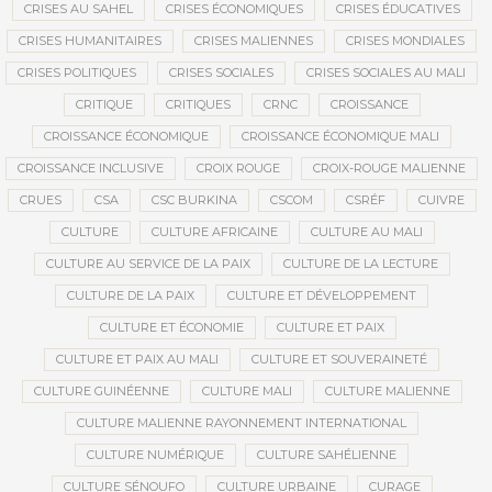
CRISES AU SAHEL
CRISES ÉCONOMIQUES
CRISES ÉDUCATIVES
CRISES HUMANITAIRES
CRISES MALIENNES
CRISES MONDIALES
CRISES POLITIQUES
CRISES SOCIALES
CRISES SOCIALES AU MALI
CRITIQUE
CRITIQUES
CRNC
CROISSANCE
CROISSANCE ÉCONOMIQUE
CROISSANCE ÉCONOMIQUE MALI
CROISSANCE INCLUSIVE
CROIX ROUGE
CROIX-ROUGE MALIENNE
CRUES
CSA
CSC BURKINA
CSCOM
CSRÉF
CUIVRE
CULTURE
CULTURE AFRICAINE
CULTURE AU MALI
CULTURE AU SERVICE DE LA PAIX
CULTURE DE LA LECTURE
CULTURE DE LA PAIX
CULTURE ET DÉVELOPPEMENT
CULTURE ET ÉCONOMIE
CULTURE ET PAIX
CULTURE ET PAIX AU MALI
CULTURE ET SOUVERAINETÉ
CULTURE GUINÉENNE
CULTURE MALI
CULTURE MALIENNE
CULTURE MALIENNE RAYONNEMENT INTERNATIONAL
CULTURE NUMÉRIQUE
CULTURE SAHÉLIENNE
CULTURE SÉNOUFO
CULTURE URBAINE
CURAGE