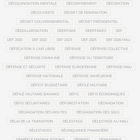
DÉCOLONISATION MENTALE
DÉCONFINEMENT
DÉCORATION
DÉCOUVERTE
DÉCRET DE NOMINATION
DÉCRET GOUVERNEMENTAL
DÉCRET PRÉSIDENTIEL
DÉDOLLARISATION
DEEPFAKE
DEEPFAKES
DEF
DEF 2020
DEF 2022
DEF 2023
DEF 2025
DEF 2026 MALI
DÉFÉCATION À L’AIR LIBRE
DÉFENSE
DÉFENSE COLLECTIVE
DÉFENSE COMMUNE
DÉFENSE DU TERRITOIRE
DÉFENSE ET SÉCURITÉ
DÉFENSE EUROPÉENNE
DÉFENSE MALI
DÉFENSE NATIONALE
DÉFENSE SAHÉLIENNE
DÉFICIT BUDGÉTAIRE
DÉFILÉ MILITAIRE
DÉFILÉ MILITAIRE BAMAKO
DÉFIS
DÉFIS ÉCONOMIQUES
DÉFIS SÉCURITAIRES
DÉFORESTATION
DÉGRADATION
DÉGRADATION DES ROUTES
DÉGRADATION DES SOLS
DÉLAI DE LA TRANSITION
DÉLESTAGE
DÉLESTAGE AU MALI
DÉLESTAGES
DÉLINQUANCE FINANCIÈRE
DEMBÉLÉ MADINA SISSOKO
DÉMENTI
DEMI-FINALE