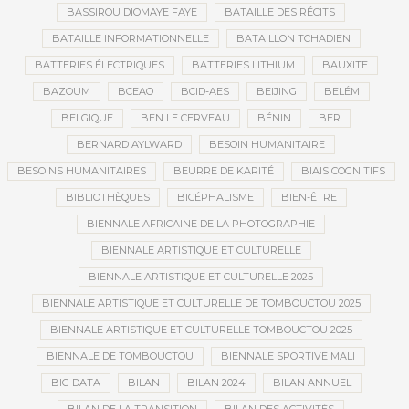
BASSIROU DIOMAYE FAYE
BATAILLE DES RÉCITS
BATAILLE INFORMATIONNELLE
BATAILLON TCHADIEN
BATTERIES ÉLECTRIQUES
BATTERIES LITHIUM
BAUXITE
BAZOUM
BCEAO
BCID-AES
BEIJING
BELÉM
BELGIQUE
BEN LE CERVEAU
BÉNIN
BER
BERNARD AYLWARD
BESOIN HUMANITAIRE
BESOINS HUMANITAIRES
BEURRE DE KARITÉ
BIAIS COGNITIFS
BIBLIOTHÈQUES
BICÉPHALISME
BIEN-ÊTRE
BIENNALE AFRICAINE DE LA PHOTOGRAPHIE
BIENNALE ARTISTIQUE ET CULTURELLE
BIENNALE ARTISTIQUE ET CULTURELLE 2025
BIENNALE ARTISTIQUE ET CULTURELLE DE TOMBOUCTOU 2025
BIENNALE ARTISTIQUE ET CULTURELLE TOMBOUCTOU 2025
BIENNALE DE TOMBOUCTOU
BIENNALE SPORTIVE MALI
BIG DATA
BILAN
BILAN 2024
BILAN ANNUEL