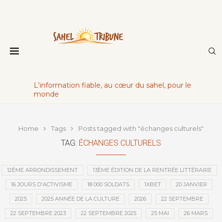
L'information fiable, au cœur du sahel, pour le
monde
Home
Tags
Posts tagged with "échanges culturels"
TAG:
ÉCHANGES CULTURELS
12ÈME ARRONDISSEMENT
13ÈME ÉDITION DE LA RENTRÉE LITTÉRAIRE
16 JOURS D'ACTIVISME
18 000 SOLDATS
1XBET
20 JANVIER
2025
2025 ANNÉE DE LA CULTURE
2026
22 SEPTEMBRE
22 SEPTEMBRE 2023
22 SEPTEMBRE 2025
25 MAI
26 MARS