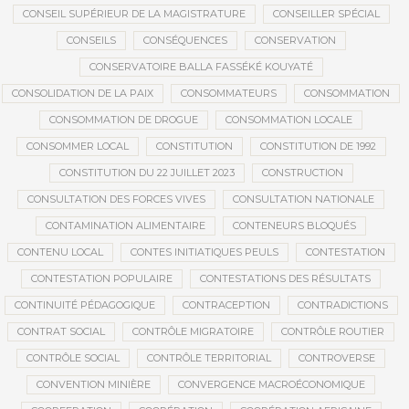
CONSEIL SUPÉRIEUR DE LA MAGISTRATURE
CONSEILLER SPÉCIAL
CONSEILS
CONSÉQUENCES
CONSERVATION
CONSERVATOIRE BALLA FASSÉKÉ KOUYATÉ
CONSOLIDATION DE LA PAIX
CONSOMMATEURS
CONSOMMATION
CONSOMMATION DE DROGUE
CONSOMMATION LOCALE
CONSOMMER LOCAL
CONSTITUTION
CONSTITUTION DE 1992
CONSTITUTION DU 22 JUILLET 2023
CONSTRUCTION
CONSULTATION DES FORCES VIVES
CONSULTATION NATIONALE
CONTAMINATION ALIMENTAIRE
CONTENEURS BLOQUÉS
CONTENU LOCAL
CONTES INITIATIQUES PEULS
CONTESTATION
CONTESTATION POPULAIRE
CONTESTATIONS DES RÉSULTATS
CONTINUITÉ PÉDAGOGIQUE
CONTRACEPTION
CONTRADICTIONS
CONTRAT SOCIAL
CONTRÔLE MIGRATOIRE
CONTRÔLE ROUTIER
CONTRÔLE SOCIAL
CONTRÔLE TERRITORIAL
CONTROVERSE
CONVENTION MINIÈRE
CONVERGENCE MACROÉCONOMIQUE