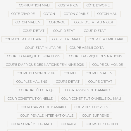
CORRUPTION MALI
COSTA RICA
CÔTE D’IVOIRE
CÔTE D'IVOIRE
COTON
COTON GRAINE
COTON MALI
COTON MALIEN
COTONOU
COUP D'ETAT AU NIGER
COUP D’ÉTAT
COUP D'ÉTAT
COUP D'ETAT
COUP D'ETAT MILITAIRE
COUP ETAT MALI
COUP ÉTAT MILITAIRE
COUP ETAT MILITAIRE
COUPE ASSIMI GOÏTA
COUPE D'AFRIQUE DES NATIONS
COUPE D’AFRIQUE DES NATIONS
COUPE D’AFRIQUE DES NATIONS FÉMININE 2026
COUPE DU MONDE
COUPE DU MONDE 2026
COUPLE
COUPLE MALIEN
COUPLES MALIENS
COUPS D’ÉTAT
COUPS D'ETAT
COUPURE ÉLECTRIQUE
COUR ASSISES DE BAMAKO
COUR CONSTITUTIONNELLE
COUR CONSTITUTIONNELLE DU MALI
COUR D’APPEL DE BAMAKO
COUR DES COMPTES
COUR PÉNALE INTERNATIONALE
COUR SUPRÊME
COUR SUPRÊME DU MALI
COURAGE
COURS DE SOUTIEN