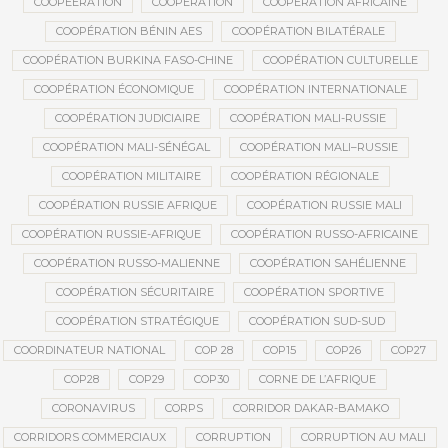
COOPEERATION
COOPÉRATION
COOPÉRATION AFRICAINE
COOPÉRATION BÉNIN AES
COOPÉRATION BILATÉRALE
COOPÉRATION BURKINA FASO-CHINE
COOPÉRATION CULTURELLE
COOPÉRATION ÉCONOMIQUE
COOPÉRATION INTERNATIONALE
COOPÉRATION JUDICIAIRE
COOPÉRATION MALI-RUSSIE
COOPÉRATION MALI-SÉNÉGAL
COOPÉRATION MALI–RUSSIE
COOPÉRATION MILITAIRE
COOPÉRATION RÉGIONALE
COOPÉRATION RUSSIE AFRIQUE
COOPÉRATION RUSSIE MALI
COOPÉRATION RUSSIE-AFRIQUE
COOPÉRATION RUSSO-AFRICAINE
COOPÉRATION RUSSO-MALIENNE
COOPÉRATION SAHÉLIENNE
COOPÉRATION SÉCURITAIRE
COOPÉRATION SPORTIVE
COOPÉRATION STRATÉGIQUE
COOPÉRATION SUD-SUD
COORDINATEUR NATIONAL
COP 28
COP15
COP26
COP27
COP28
COP29
COP30
CORNE DE L’AFRIQUE
CORONAVIRUS
CORPS
CORRIDOR DAKAR-BAMAKO
CORRIDORS COMMERCIAUX
CORRUPTION
CORRUPTION AU MALI