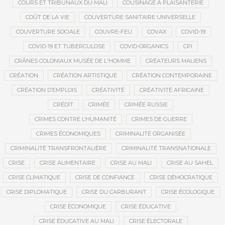
COURS ET TRIBUNAUX DU MALI
COUSINAGE À PLAISANTERIE
COÛT DE LA VIE
COUVERTURE SANITAIRE UNIVERSELLE
COUVERTURE SOCIALE
COUVRE-FEU
COVAX
COVID-19
COVID-19 ET TUBERCULOSE
COVID-ORGANICS
CPI
CRÂNES COLONIAUX MUSÉE DE L'HOMME
CRÉATEURS MALIENS
CRÉATION
CRÉATION ARTISTIQUE
CRÉATION CONTEMPORAINE
CRÉATION D’EMPLOIS
CRÉATIVITÉ
CRÉATIVITÉ AFRICAINE
CRÉDIT
CRIMÉE
CRIMÉE RUSSIE
CRIMES CONTRE L’HUMANITÉ
CRIMES DE GUERRE
CRIMES ÉCONOMIQUES
CRIMINALITÉ ORGANISÉE
CRIMINALITÉ TRANSFRONTALIÈRE
CRIMINALITÉ TRANSNATIONALE
CRISE
CRISE ALIMENTAIRE
CRISE AU MALI
CRISE AU SAHEL
CRISE CLIMATIQUE
CRISE DE CONFIANCE
CRISE DÉMOCRATIQUE
CRISE DIPLOMATIQUE
CRISE DU CARBURANT
CRISE ÉCOLOGIQUE
CRISE ÉCONOMIQUE
CRISE ÉDUCATIVE
CRISE ÉDUCATIVE AU MALI
CRISE ÉLECTORALE