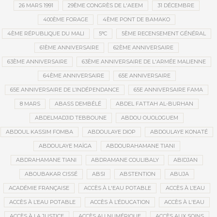
26 MARS 1991
29ÈME CONGRÈS DE L'AEEM
31 DÉCEMBRE
400ÈME FORAGE
4ÈME PONT DE BAMAKO
4ÈME RÉPUBLIQUE DU MALI
5°C
5ÈME RECENSEMENT GÉNÉRAL
61ÈME ANNIVERSAIRE
62ÈME ANNIVERSAIRE
63ÈME ANNIVERSAIRE
63ÈME ANNIVERSAIRE DE L'ARMÉE MALIENNE
64ÈME ANNIVERSAIRE
65E ANNIVERSAIRE
65E ANNIVERSAIRE DE L’INDÉPENDANCE
65E ANNIVERSAIRE FAMA
8 MARS
ABASS DEMBÉLÉ
ABDEL FATTAH AL-BURHAN
ABDELMADJID TEBBOUNE
ABDOU OUOLOGUEM
ABDOUL KASSIM FOMBA
ABDOULAYE DIOP
ABDOULAYE KONATÉ
ABDOULAYE MAÏGA
ABDOURAHAMANE TIANI
ABDRAHAMANE TIANI
ABDRAMANE COULIBALY
ABIDJAN
ABOUBAKAR CISSÉ
ABSI
ABSTENTION
ABUJA
ACADÉMIE FRANÇAISE
ACCÈS À L'EAU POTABLE
ACCÈS À L’EAU
ACCÈS À L’EAU POTABLE
ACCÈS À L’ÉDUCATION
ACCÈS À L'EAU
ACCÈS À LA JUSTICE
ACCÈS AU NUMÉRIQUE
ACCÈS AUX SOINS