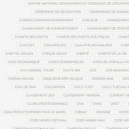
CENTRE NATIONAL DES EXAMENS ET CONCOURS DE L’ÉDUCATI
CÉRÉMONIE DE DÉCORATION
CÉRÉMONIES DE MARIA
CHAÎNES D’APPROVISIONNEMENT
CHALEUR
CHANGEMEN
CHANGEMENT DE COMPORTEMENT
CHANGEMENT DE STRATÉ
CHARTE DES PARTIS
CHARTE DES PARTIS POLITIQUES
CHART
CHATGPT
CHAUFFEURS
CHAUFFEURS MALIENS
CHEF
CHEPTEL MALIEN
CHÈQUE GÉANT
CHERTÉ
CHERTÉ DE LA VIE
CHOC ÉCONOMIQUE
CHOCS ÉCONOMIQUES
CHOGUEL KOKALLA M
CHU GABRIEL TOURÉ
CHUTE IBK
CICB
CICB BAMAKO
CINÉMA MALIEN
CINQUIÈME RÉPUBLIQUE
CINSERE-ANR
CIP
CIVIL DE SAN
CIVILISATION
CIVILS TUÉS
CIVILS TUÉS AU 
CLASSEMENT 2021
CLASSEMENT MONDIAL
CLÉMENT D
CLUBS PROFESSIONNELS
CMA
CMAS
CMDT
COALITION CITOYENNE POUR LE SAHEL
COBALT
COCAÏNE
COCE
CODE MINIER 2023 MALI
CODE MINIER MALI
CODE MIN
COHÉSION NATIONALE MALI
COHÉSION SOCIALE
COHÉSION SOC