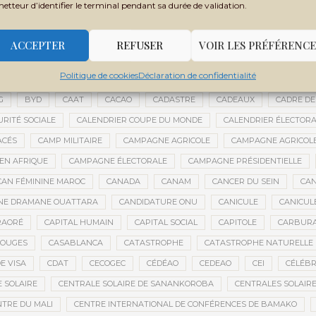
metteur d’identifier le terminal pendant sa durée de validation.
 FILY SISSOKO
BOUBACAR BOCOUM
BOUBACAR DIANÉ
BOUBAC
CE
BOULIKESSI
BOULKESSI
BOURAKÉBOUGOU
BOUREM
ACCEPTER
REFUSER
VOIR LES PRÉFÉRENCE
ASSAGE CULTUREL
BRÉMA ELY DICKO
BRÉSIL
BRICE OLIGUI NGU
Politique de cookies
Déclaration de confidentialité
ES
BUDGET 2027-2029
BUDGET AGRICOLE
BUDGET DE LA PRÉSIDE
G
BYD
CAAT
CACAO
CADASTRE
CADEAUX
CADRE DE
URITÉ SOCIALE
CALENDRIER COUPE DU MONDE
CALENDRIER ÉLECTOR
ACÉS
CAMP MILITAIRE
CAMPAGNE AGRICOLE
CAMPAGNE AGRICOLE
 EN AFRIQUE
CAMPAGNE ÉLECTORALE
CAMPAGNE PRÉSIDENTIELLE
CAN FÉMININE MAROC
CANADA
CANAM
CANCER DU SEIN
CAN
ANE DRAMANE OUATTARA
CANDIDATURE ONU
CANICULE
CANICUL
RAORÉ
CAPITAL HUMAIN
CAPITAL SOCIAL
CAPITOLE
CARBUR
ROUGES
CASABLANCA
CATASTROPHE
CATASTROPHE NATURELLE
E VISA
CDAT
CECOGEC
CÉDÉAO
CEDEAO
CEI
CÉLÉBR
 SOLAIRE
CENTRALE SOLAIRE DE SANANKOROBA
CENTRALES SOLAIR
NTRE DU MALI
CENTRE INTERNATIONAL DE CONFÉRENCES DE BAMAKO