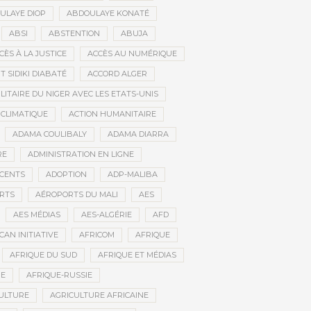
ULAYE DIOP
ABDOULAYE KONATÉ
ABSI
ABSTENTION
ABUJA
CÈS À LA JUSTICE
ACCÈS AU NUMÉRIQUE
 SIDIKI DIABATÉ
ACCORD ALGER
LITAIRE DU NIGER AVEC LES ETATS-UNIS
 CLIMATIQUE
ACTION HUMANITAIRE
ADAMA COULIBALY
ADAMA DIARRA
RE
ADMINISTRATION EN LIGNE
CENTS
ADOPTION
ADP-MALIBA
RTS
AÉROPORTS DU MALI
AES
AES MÉDIAS
AES-ALGÉRIE
AFD
CAN INITIATIVE
AFRICOM
AFRIQUE
AFRIQUE DU SUD
AFRIQUE ET MÉDIAS
NE
AFRIQUE-RUSSIE
ULTURE
AGRICULTURE AFRICAINE