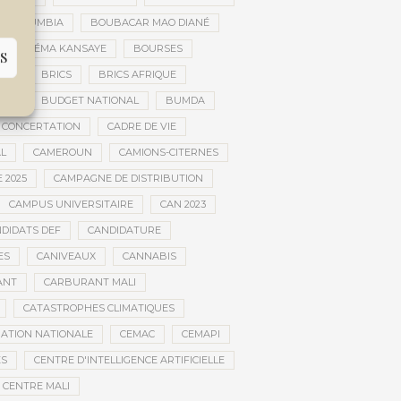
AR DOUMBIA
BOUBACAR MAO DIANÉ
BOURÉMA KANSAYE
BOURSES
S
EMA
BRICS
BRICS AFRIQUE
NCE
BUDGET NATIONAL
BUMDA
 CONCERTATION
CADRE DE VIE
AL
CAMEROUN
CAMIONS-CITERNES
 2025
CAMPAGNE DE DISTRIBUTION
CAMPUS UNIVERSITAIRE
CAN 2023
DIDATS DEF
CANDIDATURE
ES
CANIVEAUX
CANNABIS
ANT
CARBURANT MALI
CATASTROPHES CLIMATIQUES
ATION NATIONALE
CEMAC
CEMAPI
ES
CENTRE D'INTELLIGENCE ARTIFICIELLE
CENTRE MALI