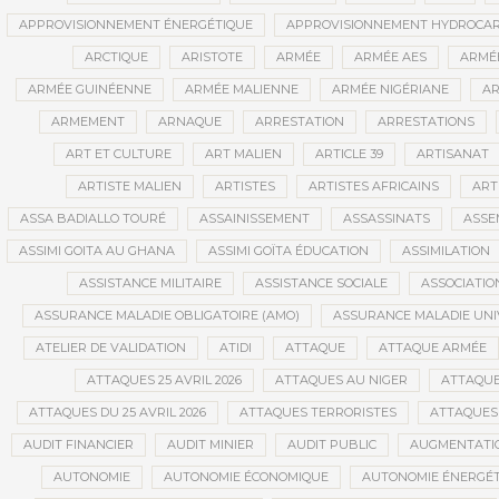
APPROVISIONNEMENT ÉNERGÉTIQUE
APPROVISIONNEMENT HYDROCAR
ARCTIQUE
ARISTOTE
ARMÉE
ARMÉE AES
ARMÉE
ARMÉE GUINÉENNE
ARMÉE MALIENNE
ARMÉE NIGÉRIANE
AR
ARMEMENT
ARNAQUE
ARRESTATION
ARRESTATIONS
ART ET CULTURE
ART MALIEN
ARTICLE 39
ARTISANAT
ARTISTE MALIEN
ARTISTES
ARTISTES AFRICAINS
ART
ASSA BADIALLO TOURÉ
ASSAINISSEMENT
ASSASSINATS
ASSE
ASSIMI GOITA AU GHANA
ASSIMI GOÏTA ÉDUCATION
ASSIMILATION
ASSISTANCE MILITAIRE
ASSISTANCE SOCIALE
ASSOCIATIO
ASSURANCE MALADIE OBLIGATOIRE (AMO)
ASSURANCE MALADIE UNI
ATELIER DE VALIDATION
ATIDI
ATTAQUE
ATTAQUE ARMÉE
ATTAQUES 25 AVRIL 2026
ATTAQUES AU NIGER
ATTAQUE
ATTAQUES DU 25 AVRIL 2026
ATTAQUES TERRORISTES
ATTAQUES 
AUDIT FINANCIER
AUDIT MINIER
AUDIT PUBLIC
AUGMENTATI
AUTONOMIE
AUTONOMIE ÉCONOMIQUE
AUTONOMIE ÉNERGÉT