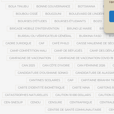
l’é
BOLA TINUBU
BONNE GOUVERNANCE
BOTSWANA
BOUARÉ
BOUBOU CISSÉ
BOUGOUNI
BOULEVARD DE L’INDÉPENDAN
BOURSES D'ÉTUDES
BOURSES ÉTUDIANTS
BOZO
BR
BRIGADE MOBILE D’INTERVENTION
BRUNO LE MAIRE
BRUXELL
BUREAU DU VÉRIFICATEUR GÉNÉRAL
BURKINA FASO
BV
CADRE JURIDIQUE
CAF
CAFÉ PHILO
CAISSE MALIENNE DE SÉC
CAMP COMPÉTITION MALI
CAMP DE RÉFUGIÉS
CAMP DES DÉPL
CAMPAGNE DE VACCINATION
CAMPAGNE DE VACCINATION COVID-19
CAN 2025
CAN CÔTE D'IVOIRE
CAN FÉMININE 2026
CANDIDATURE D'OUSMANE SONKO
CANDIDATURE DE ALASS
CANTINES SCOLAIRES
CAP
CAPITAINE IBRAHIM T
CARTE D’IDENTITÉ BIOMÉTRIQUE
CARTE NINA
CARTONS 
CATASTROPHES NATURELLES
CAUTION 10 000 DOLLARS
CAUTION D
CEN-SNESUP
CENOU
CENSURE
CENTRAFRIQUE
CENTRALE
CENTRE DE SANTÉ COMMUNAUTAIRE
CE