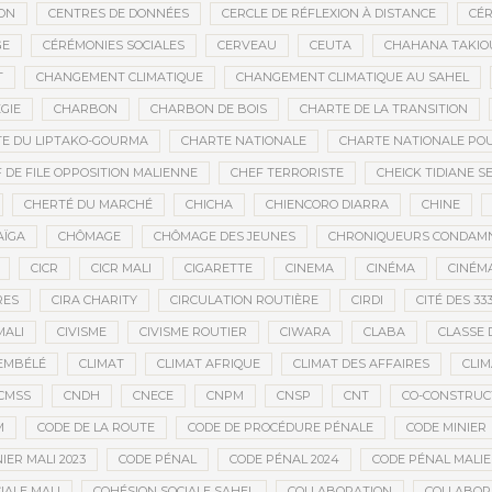
ON
CENTRES DE DONNÉES
CERCLE DE RÉFLEXION À DISTANCE
CÉR
GE
CÉRÉMONIES SOCIALES
CERVEAU
CEUTA
CHAHANA TAKIO
T
CHANGEMENT CLIMATIQUE
CHANGEMENT CLIMATIQUE AU SAHEL
GIE
CHARBON
CHARBON DE BOIS
CHARTE DE LA TRANSITION
E DU LIPTAKO-GOURMA
CHARTE NATIONALE
CHARTE NATIONALE POU
 DE FILE OPPOSITION MALIENNE
CHEF TERRORISTE
CHEICK TIDIANE S
CHERTÉ DU MARCHÉ
CHICHA
CHIENCORO DIARRA
CHINE
AÏGA
CHÔMAGE
CHÔMAGE DES JEUNES
CHRONIQUEURS CONDAM
CICR
CICR MALI
CIGARETTE
CINEMA
CINÉMA
CINÉMA
RES
CIRA CHARITY
CIRCULATION ROUTIÈRE
CIRDI
CITÉ DES 33
MALI
CIVISME
CIVISME ROUTIER
CIWARA
CLABA
CLASSE 
EMBÉLÉ
CLIMAT
CLIMAT AFRIQUE
CLIMAT DES AFFAIRES
CLIM
CMSS
CNDH
CNECE
CNPM
CNSP
CNT
CO-CONSTRUC
M
CODE DE LA ROUTE
CODE DE PROCÉDURE PÉNALE
CODE MINIER
IER MALI 2023
CODE PÉNAL
CODE PÉNAL 2024
CODE PÉNAL MALI
IALE MALI
COHÉSION SOCIALE SAHEL
COLLABORATION
COLLABOR