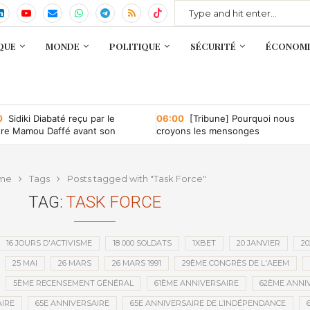
QUE
MONDE
POLITIQUE
SÉCURITÉ
ÉCONOMI
0
Sidiki Diabaté reçu par le
06:00
[Tribune] Pourquoi nous
tre Mamou Daffé avant son
croyons les mensonges
r à l’Accor Arena de Paris
me
Tags
Posts tagged with "Task Force"
TAG:
TASK FORCE
16 JOURS D'ACTIVISME
18 000 SOLDATS
1XBET
20 JANVIER
20
25 MAI
26 MARS
26 MARS 1991
29ÈME CONGRÈS DE L'AEEM
5ÈME RECENSEMENT GÉNÉRAL
61ÈME ANNIVERSAIRE
62ÈME ANNI
IRE
65E ANNIVERSAIRE
65E ANNIVERSAIRE DE L’INDÉPENDANCE