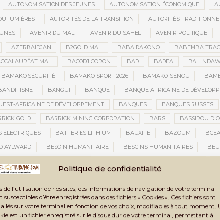
AUTONOMISATION DES JEUNES
AUTONOMISATION ÉCONOMIQUE
A
OUTUMIÈRES
AUTORITÉS DE LA TRANSITION
AUTORITÉS TRADITIONNE
EUNES
AVENIR DU MALI
AVENIR DU SAHEL
AVENIR POLITIQUE
AZERBAÏDJAN
B2GOLD MALI
BABA DAKONO
BABEMBA TRAO
CCALAURÉAT MALI
BACODJICORONI
BAD
BADEA
BAH NDA
BAMAKO SÉCURITÉ
BAMAKO SPORT 2026
BAMAKO-SÉNOU
BAM
BANDITISME
BANGUI
BANQUE
BANQUE AFRICAINE DE DÉVELOP
EST-AFRICAINE DE DÉVELOPPEMENT
BANQUES
BANQUES RUSSES
RICK GOLD
BARRICK MINING CORPORATION
BARS
BASSIROU DIO
S ÉLECTRIQUES
BATTERIES LITHIUM
BAUXITE
BAZOUM
BCE
D AYLWARD
BESOIN HUMANITAIRE
BESOINS HUMANITAIRES
BEU
CAINE DE LA PHOTOGRAPHIE
BIENNALE ARTISTIQUE ET CULTURELLE
B
Politique de confidentialité
NNALE ARTISTIQUE ET CULTURELLE TOMBOUCTOU 2025
BIENNALE DE TOM
s de l’utilisation de nos sites, des informations de navigation de votre terminal
A TRANSITION
BILAN DES ACTIVITÉS
BILAN ET PERSPECTIVES
BIL
t susceptibles d’être enregistrées dans des fichiers « Cookies ». Ces fichiers sont
BLANCHIMENT DE CAPITAUX
BLASPHÈME
BLÉ
BLÉ RUSSE
tallés sur votre terminal en fonction de vos choix, modifiables à tout moment.
kie est un fichier enregistré sur le disque dur de votre terminal, permettant à
CONOMIQUE
BLOGING
BNDA
BOAD
BOBO-DIOULASSO
BO