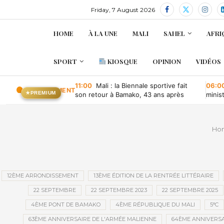
Friday, 7 August 2026
HOME
À LA UNE
MALI
SAHEL
AFRI
SPORT
KIOSQUE
OPINION
VIDÉOS
11:00
Mali : la Biennale sportive fait
06:0
EN CE MOMENT
★
PREMIUM
son retour à Bamako, 43 ans après
minis
retou
Ho
12ÈME ARRONDISSEMENT
13ÈME ÉDITION DE LA RENTRÉE LITTÉRAIRE
22 SEPTEMBRE
22 SEPTEMBRE 2023
22 SEPTEMBRE 2025
4ÈME PONT DE BAMAKO
4ÈME RÉPUBLIQUE DU MALI
5°C
63ÈME ANNIVERSAIRE DE L'ARMÉE MALIENNE
64ÈME ANNIVERSA