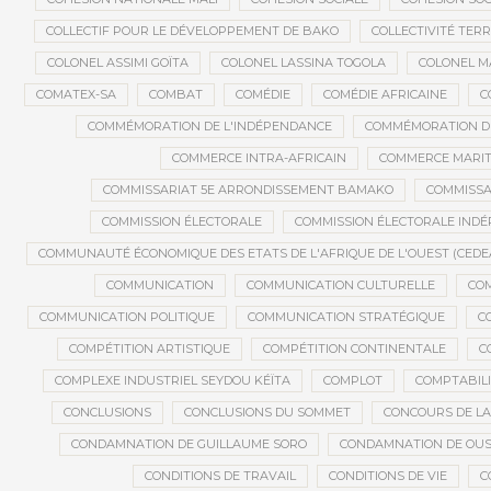
COLLECTIF POUR LE DÉVELOPPEMENT DE BAKO
COLLECTIVITÉ TERR
COLONEL ASSIMI GOÏTA
COLONEL LASSINA TOGOLA
COLONEL 
COMATEX-SA
COMBAT
COMÉDIE
COMÉDIE AFRICAINE
C
COMMÉMORATION DE L'INDÉPENDANCE
COMMÉMORATION DU
COMMERCE INTRA-AFRICAIN
COMMERCE MARIT
COMMISSARIAT 5E ARRONDISSEMENT BAMAKO
COMMISSA
COMMISSION ÉLECTORALE
COMMISSION ÉLECTORALE IND
COMMUNAUTÉ ÉCONOMIQUE DES ETATS DE L'AFRIQUE DE L'OUEST (CEDE
COMMUNICATION
COMMUNICATION CULTURELLE
COM
COMMUNICATION POLITIQUE
COMMUNICATION STRATÉGIQUE
C
COMPÉTITION ARTISTIQUE
COMPÉTITION CONTINENTALE
C
COMPLEXE INDUSTRIEL SEYDOU KÉÏTA
COMPLOT
COMPTABILI
CONCLUSIONS
CONCLUSIONS DU SOMMET
CONCOURS DE LA
CONDAMNATION DE GUILLAUME SORO
CONDAMNATION DE OU
CONDITIONS DE TRAVAIL
CONDITIONS DE VIE
C