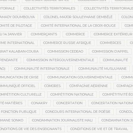
ITORIALE
COLLECTIVITÉS TERRITORIALES
COLLECTIVITÉS TERRITORIALE
MAMADY DOUMBOUYA
COLONEL-MAJOR SOULEYMANE DEMBÉLÉ
COLON
OMITÉ DE PILOTAGE
COMITÉ INTERNATIONAL DE LA CROIX-ROUGE
COM
 14 JANVIER
COMMERÇANTS
COMMERCE
COMMERCE EXTÉRIEUR
IME INTERNATIONAL
COMMERCE RUSSIE AFRIQUE
COMMERCES
C
RIAT KALABAN-COURA
COMMISSION CEDEAO
COMMISSION D’APPEL
ÉPENDANTE
COMMISSION INTERGOUVERNEMENTALE
COMMUNAUTÉ
AO)
COMMUNAUTÉ INTERNATIONALE
COMMUNAUTÉ MUSULMANE
MUNICATION DE CRISE
COMMUNICATION GOUVERNEMENTALE
COMMU
OMMUNIQUÉ OFFICIEL
COMORES
COMPAGNIE AÉRIENNE
COMPAGNI
OMPÉTITION CULTURELLE
COMPÉTITION NATIONALE
COMPÉTITIVITÉ É
TÉ-MATIÈRES
CONAKRY
CONCERTATION
CONCERTATION NATION
 FONCTION PUBLIQUE
CONCOURS INTERNATIONAL DE POÉSIE
CONCOU
SMANE SONKO
CONDAMNATION JOURNALISTE MALI
CONDAMNATION JU
ONDITIONS DE VIE DES ENSEIGNANTS
CONDITIONS DE VIE ET DE TRAVAIL