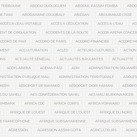
D TEBBOUNE
ABDOU OUOLOGUEM
ABDOUL KASSIM FOMBA
ABDO
 TIANI
ABDRAMANE COULIBALY
ABIDJAN
ABOUBAKAR CISSÉ
ACCÈS À L’EAU POTABLE
ACCÈS À L’ÉDUCATION
ACCÈS À L'EAU
AC
DENT DE CIRCULATION
ACCIDENTS DE LA ROUTE
ACCOR ARENA CONCERT
CCORD DE PAIX
ACCORD DE PARIS
ACCORD FINANCIER
ACCORD MI
MENT
ACCULTURATION
ACLED
ACTEURS CULTURELS
ACTION
ONS
ACTUALITÉ SÉNÉGAL
ACTUALITÉS BRULANTES
ACTUALITTÉ
ADDIS-ABEBA
ADEMA-PASJ
ADM
ADMINISTRATION DOUANIÈ
NISTRATION PUBLIQUE MALI
ADMINISTRATION TERRITORIALE
ADOLES
AEEM
AÉROPORT DE BAMAKO
AÉROPORT DIORI HAMANI
AÉROPO
S DU SAHEL)
AES CONFÉDÉRATION SAHEL
AES MALI BURKINA NIGER
XIMBANK
AFRICA CDC
AFRICA CORPS
AFRICA FORWARD
AFRI
E
AFRIQUE DE L’OUEST
AFRIQUE DE L'OUEST
AFRIQUE DU NORD
UE FRANCOPHONE
AFRIQUE SUBSAHARIENNE
AFRIQUE SUBSAHRIEN
AGRESSION
AGRESSION ASSIMI GOITA
AGRICULTEURS
AGRIC