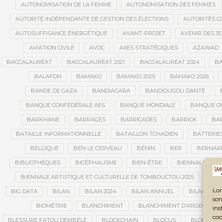
AUTONOMISATION DE LA FEMME
AUTONOMISATION DES FEMMES
AUTORITÉ INDÉPENDANTE DE GESTION DES ÉLECTIONS
AUTORITÉS C
AUTOSUFFISANCE ÉNERGÉTIQUE
AVANT-PROJET
AVENIR DES J
AVIATION CIVILE
AVOC
AXES STRATÉGIQUES
AZAWAD
BACCALAURÉAT
BACCALAURÉAT 2021
BACCALAURÉAT 2024
BA
BALAFON
BAMAKO
BAMAKO 2025
BAMAKO 2026
BANDE DE GAZA
BANDIAGARA
BANDIOUGOU DANTÉ
BANQUE CONFÉDÉRALE AES
BANQUE MONDIALE
BANQUE OU
BARKHANE
BARRAGES
BARRICADES
BARRICK
BAR
BATAILLE INFORMATIONNELLE
BATAILLON TCHADIEN
BATTERIE
BELGIQUE
BEN LE CERVEAU
BÉNIN
BER
BERNAR
BIBLIOTHÈQUES
BICÉPHALISME
BIEN-ÊTRE
BIENNALE AFRI
BIENNALE ARTISTIQUE ET CULTURELLE DE TOMBOUCTOU 2025
BIE
Lor
BIG DATA
BILAN
BILAN 2024
BILAN ANNUEL
BILAN DE L
son
BIOMÉTRIE
BLANCHIMENT
BLANCHIMENT D’ARGENT
ins
coo
BLESSURE FATOU DEMBÉLÉ
BLOCKCHAIN
BLOCUS
BLOCUS É