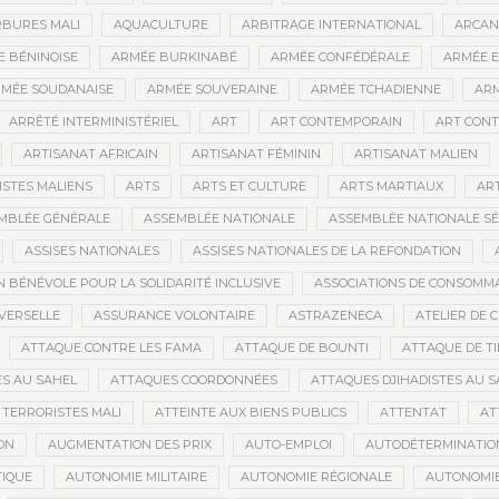
BURES MALI
AQUACULTURE
ARBITRAGE INTERNATIONAL
ARCAN
 BÉNINOISE
ARMÉE BURKINABÉ
ARMÉE CONFÉDÉRALE
ARMÉE E
MÉE SOUDANAISE
ARMÉE SOUVERAINE
ARMÉE TCHADIENNE
ARM
ARRÊTÉ INTERMINISTÉRIEL
ART
ART CONTEMPORAIN
ART CONT
ARTISANAT AFRICAIN
ARTISANAT FÉMININ
ARTISANAT MALIEN
ISTES MALIENS
ARTS
ARTS ET CULTURE
ARTS MARTIAUX
AR
MBLÉE GÉNÉRALE
ASSEMBLÉE NATIONALE
ASSEMBLÉE NATIONALE S
ASSISES NATIONALES
ASSISES NATIONALES DE LA REFONDATION
N BÉNÉVOLE POUR LA SOLIDARITÉ INCLUSIVE
ASSOCIATIONS DE CONSOMM
VERSELLE
ASSURANCE VOLONTAIRE
ASTRAZENECA
ATELIER DE 
ATTAQUE CONTRE LES FAMA
ATTAQUE DE BOUNTI
ATTAQUE DE T
S AU SAHEL
ATTAQUES COORDONNÉES
ATTAQUES DJIHADISTES AU S
TERRORISTES MALI
ATTEINTE AUX BIENS PUBLICS
ATTENTAT
AT
ON
AUGMENTATION DES PRIX
AUTO-EMPLOI
AUTODÉTERMINATIO
IQUE
AUTONOMIE MILITAIRE
AUTONOMIE RÉGIONALE
AUTONOMIE