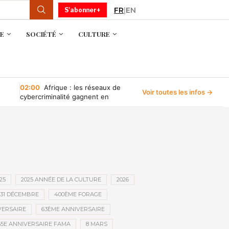
FR
|
EN
S'abonner+
E
SOCIÉTÉ
CULTURE
02:00
Afrique : les réseaux de
Voir toutes les infos →
cybercriminalité gagnent en
puissance, selon INTERPOL
25
2025 ANNÉE DE LA CULTURE
2026
31 DÉCEMBRE
400ÈME FORAGE
VERSAIRE
63ÈME ANNIVERSAIRE
65E ANNIVERSAIRE FAMA
8 MARS