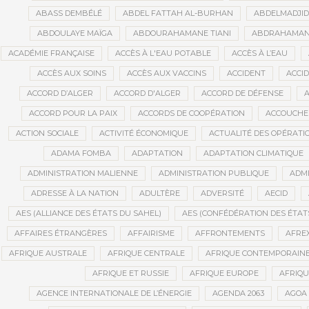
ABASS DEMBÉLÉ
ABDEL FATTAH AL-BURHAN
ABDELMADJI
ABDOULAYE MAÏGA
ABDOURAHAMANE TIANI
ABDRAHAMANE
ACADÉMIE FRANÇAISE
ACCÈS À L'EAU POTABLE
ACCÈS À L’EAU
ACCÈS AUX SOINS
ACCÈS AUX VACCINS
ACCIDENT
ACCI
ACCORD D’ALGER
ACCORD D'ALGER
ACCORD DE DÉFENSE
A
ACCORD POUR LA PAIX
ACCORDS DE COOPÉRATION
ACCOUCHE
ACTION SOCIALE
ACTIVITÉ ÉCONOMIQUE
ACTUALITÉ DES OPÉRATI
ADAMA FOMBA
ADAPTATION
ADAPTATION CLIMATIQUE
ADMINISTRATION MALIENNE
ADMINISTRATION PUBLIQUE
ADMI
ADRESSE À LA NATION
ADULTÈRE
ADVERSITÉ
AECID
AES (ALLIANCE DES ÉTATS DU SAHEL)
AES (CONFÉDÉRATION DES ÉTAT
AFFAIRES ÉTRANGÈRES
AFFAIRISME
AFFRONTEMENTS
AFRE
AFRIQUE AUSTRALE
AFRIQUE CENTRALE
AFRIQUE CONTEMPORAIN
AFRIQUE ET RUSSIE
AFRIQUE EUROPE
AFRIQ
AGENCE INTERNATIONALE DE L’ÉNERGIE
AGENDA 2063
AGOA