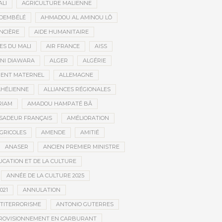
ALI
AGRICULTURE MALIENNE
 DEMBÉLÉ
AHMADOU AL AMINOU LÔ
NCIÈRE
AIDE HUMANITAIRE
ES DU MALI
AIR FRANCE
AISS
NI DIAWARA
ALGER
ALGÉRIE
MENT MATERNEL
ALLEMAGNE
AHÉLIENNE
ALLIANCES RÉGIONALES
RIAM
AMADOU HAMPATÉ BÂ
SADEUR FRANÇAIS
AMÉLIORATION
GRICOLES
AMENDE
AMITIÉ
ANASER
ANCIEN PREMIER MINISTRE
UCATION ET DE LA CULTURE
ANNÉE DE LA CULTURE 2025
021
ANNULATION
TITERRORISME
ANTONIO GUTERRES
ROVISIONNEMENT EN CARBURANT