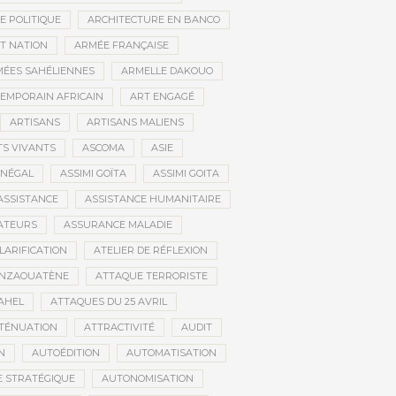
E POLITIQUE
ARCHITECTURE EN BANCO
T NATION
ARMÉE FRANÇAISE
ÉES SAHÉLIENNES
ARMELLE DAKOUO
EMPORAIN AFRICAIN
ART ENGAGÉ
ARTISANS
ARTISANS MALIENS
TS VIVANTS
ASCOMA
ASIE
ÉNÉGAL
ASSIMI GOÏTA
ASSIMI GOITA
ASSISTANCE
ASSISTANCE HUMANITAIRE
ATEURS
ASSURANCE MALADIE
CLARIFICATION
ATELIER DE RÉFLEXION
INZAOUATÈNE
ATTAQUE TERRORISTE
AHEL
ATTAQUES DU 25 AVRIL
TÉNUATION
ATTRACTIVITÉ
AUDIT
N
AUTOÉDITION
AUTOMATISATION
 STRATÉGIQUE
AUTONOMISATION