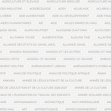
AGRICULTURE ET ÉLEVAGE
AGRICULTURE IRRIGUÉE
AGRICULTURE M
GRO-INDUSTRIE
AGROÉCOLOGIE
AGRV
AGUELHOC
AGUIBOU
EL-KÉBIR
AIDE ALIMENTAIRE
AIDE AU DÉVELOPPEMENT
AIDE FINA
AIDES HUMANITAIRES
AIE
AIGE
AIGLES DAMES DU MALI
AIGL
QAÏDA SAHEL
ALAIN MAUFINET
ALASSANE OUATTARA
ALFOUSSEY
BA
ALI FARKA TOURÉ
ALIMENTATION
ALIOUNE TINE
ALLAITE
ALLIANCE DES ÉTATS DU SAHEL (AES)
ALLIANCE SAHEL
ALLIANCE S
GO
AMADOU BAGAYOKO
AMADOU ET LES AUTRES
AMADOU ET MA
MADOU KÉITA
AMADOU SY SAVANE
AMADOU SY SAVANÉ
AMBAS
EMENT ROUTIER
AMÉNAGEMENT URBAIN
AMÉNAGEMENTS HYDRO-A
RTP
ANALYSE POLITIQUE
ANALYSE POLITIQUE AFRIQUE
ANAM
ANKARA
ANNÉE DE L’ÉDUCATION ET DE LA CULTURE
ANNÉE DE L’ÉD
E DE L’ÉDUCATION ET DE LA CULTURE 2026-2027
ANNÉE DE LA CULTURE
ALE DE L'ÉLIMINATION DU TRAVAIL DES ENFANTS
ANNÉE SCOLAIRE 2020-2
ANR
ANTANANARIVO
ANTARCTIQUE
ANTI-IMPÉRIALISME
AN
APEX MALI
APJ
APPRENTISSAGE
APPROVISIONNEMENT
APP