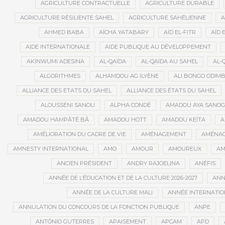
AGRICULTURE CONTRACTUELLE
AGRICULTURE DURABLE
AGRICULTURE RÉSILIENTE SAHEL
AGRICULTURE SAHÉLIENNE
A
AHMED BABA
AÏCHA YATABARY
AÏD EL-FITR
AÏD 
AIDE INTERNATIONALE
AIDE PUBLIQUE AU DÉVELOPPEMENT
AKINWUMI ADESINA
AL-QAÏDA
AL-QAÏDA AU SAHEL
AL-
ALGORITHMES
ALHAMDOU AG ILYÈNE
ALI BONGO ODIM
ALLIANCE DES ETATS DU SAHEL
ALLIANCE DES ÉTATS DU SAHEL
ALOUSSÉNI SANOU
ALPHA CONDÉ
AMADOU AYA SANO
AMADOU HAMPÂTÉ BÂ
AMADOU HOTT
AMADOU KEÏTA
A
AMÉLIORATION DU CADRE DE VIE
AMÉNAGEMENT
AMÉNAG
AMNESTY INTERNATIONAL
AMO
AMOUR
AMOUREUX
AM
ANCIEN PRÉSIDENT
ANDRY RAJOELINA
ANÉFIS
ANNÉE DE L’ÉDUCATION ET DE LA CULTURE 2026-2027
ANNÉ
ANNÉE DE LA CULTURE MALI
ANNÉE INTERNATION
ANNULATION DU CONCOURS DE LA FONCTION PUBLIQUE
ANPE
ANTÓNIO GUTERRES
APAISEMENT
APCAM
APD