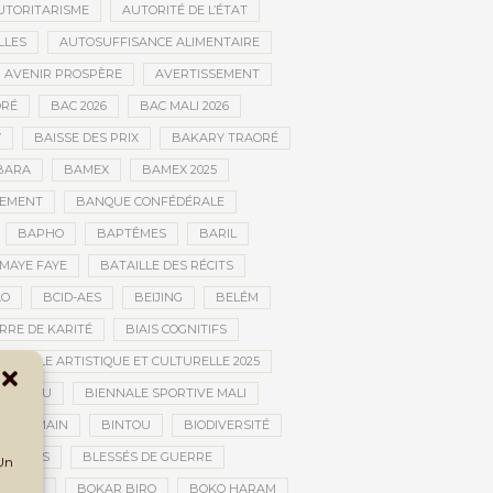
UTORITARISME
AUTORITÉ DE L’ÉTAT
LLES
AUTOSUFFISANCE ALIMENTAIRE
AVENIR PROSPÈRE
AVERTISSEMENT
RÉ
BAC 2026
BAC MALI 2026
W
BAISSE DES PRIX
BAKARY TRAORÉ
BARA
BAMEX
BAMEX 2025
PEMENT
BANQUE CONFÉDÉRALE
BAPHO
BAPTÊMES
BARIL
MAYE FAYE
BATAILLE DES RÉCITS
AO
BCID-AES
BEIJING
BELÉM
RRE DE KARITÉ
BIAIS COGNITIFS
IENNALE ARTISTIQUE ET CULTURELLE 2025
BOUCTOU
BIENNALE SPORTIVE MALI
AN HUMAIN
BINTOU
BIODIVERSITÉ
BLESSÉS
BLESSÉS DE GUERRE
 Un
GOLAN
BOKAR BIRO
BOKO HARAM