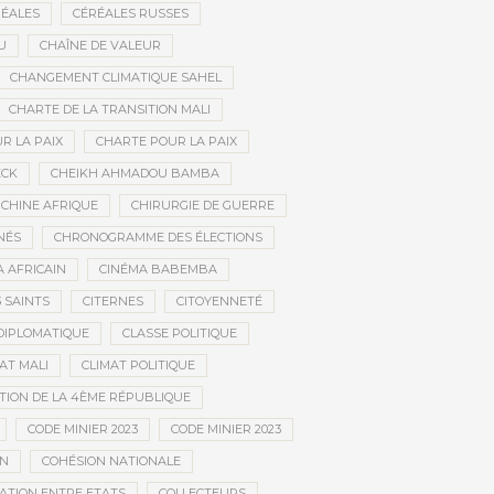
ÉALES
CÉRÉALES RUSSES
U
CHAÎNE DE VALEUR
CHANGEMENT CLIMATIQUE SAHEL
CHARTE DE LA TRANSITION MALI
R LA PAIX
CHARTE POUR LA PAIX
ECK
CHEIKH AHMADOU BAMBA
CHINE AFRIQUE
CHIRURGIE DE GUERRE
NÉS
CHRONOGRAMME DES ÉLECTIONS
 AFRICAIN
CINÉMA BABEMBA
3 SAINTS
CITERNES
CITOYENNETÉ
DIPLOMATIQUE
CLASSE POLITIQUE
AT MALI
CLIMAT POLITIQUE
TION DE LA 4ÈME RÉPUBLIQUE
CODE MINIER 2023
CODE MINIER 2023
EN
COHÉSION NATIONALE
ATION ENTRE ETATS
COLLECTEURS