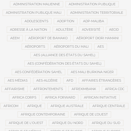
ADMINISTRATION MALIENNE
ADMINISTRATION PUBLIQUE
ADMINISTRATION PUBLIQUE MALI
ADMINISTRATION TERRITORIALE
ADOLESCENTS
ADOPTION
ADP-MALIBA
ADRESSE À LA NATION
ADULTÈRE
ADVERSITÉ
AECID
AEEM
AÉROPORT DE BAMAKO
AÉROPORT DIORI HAMANI
AÉROPORTS
AÉROPORTS DU MALI
AES
AES (ALLIANCE DES ÉTATS DU SAHEL)
AES (CONFÉDÉRATION DES ÉTATS DU SAHEL)
AES CONFÉDÉRATION SAHEL
AES MALI BURKINA NIGER
AES MÉDIAS
AES-ALGÉRIE
AFD
AFFAIRES ÉTRANGÈRES
AFFAIRISME
AFFRONTEMENTS
AFREXIMBANK
AFRICA CDC
AFRICA CORPS
AFRICA FORWARD
AFRICAN INITIATIVE
AFRICOM
AFRIQUE
AFRIQUE AUSTRALE
AFRIQUE CENTRALE
AFRIQUE CONTEMPORAINE
AFRIQUE DE L’OUEST
AFRIQUE DE L'OUEST
AFRIQUE DU NORD
AFRIQUE DU SUD