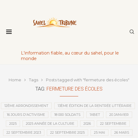
L'information fiable, au cœur du sahel, pour le
monde
Home
Tags
Posts tagged with "fermeture des écoles"
TAG:
FERMETURE DES ÉCOLES
12ÈME ARRONDISSEMENT
13ÈME ÉDITION DE LA RENTRÉE LITTÉRAIRE
16 JOURS D'ACTIVISME
18 000 SOLDATS
1XBET
20 JANVIER
2025
2025 ANNÉE DE LA CULTURE
2026
22 SEPTEMBRE
22 SEPTEMBRE 2023
22 SEPTEMBRE 2025
25 MAI
26 MARS