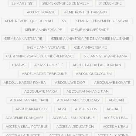
26 MARS 1991
29ÈME CONGRÈS DE L'AEEM
31 DÉCEMBRE
400ÈME FORAGE
4ÈME PONT DE BAMAKO
4ÈME RÉPUBLIQUE DU MALI
5°C
5ÈME RECENSEMENT GÉNÉRAL
61ÈME ANNIVERSAIRE
62ÈME ANNIVERSAIRE
63ÈME ANNIVERSAIRE
63ÈME ANNIVERSAIRE DE L'ARMÉE MALIENNE
64ÈME ANNIVERSAIRE
65E ANNIVERSAIRE
65E ANNIVERSAIRE DE L’INDÉPENDANCE
65E ANNIVERSAIRE FAMA
8 MARS
ABASS DEMBÉLÉ
ABDEL FATTAH AL-BURHAN
ABDELMADJID TEBBOUNE
ABDOU OUOLOGUEM
ABDOUL KASSIM FOMBA
ABDOULAYE DIOP
ABDOULAYE KONATÉ
ABDOULAYE MAÏGA
ABDOURAHAMANE TIANI
ABDRAHAMANE TIANI
ABDRAMANE COULIBALY
ABIDJAN
ABOUBAKAR CISSÉ
ABSI
ABSTENTION
ABUJA
ACADÉMIE FRANÇAISE
ACCÈS À L'EAU POTABLE
ACCÈS À L’EAU
ACCÈS À L’EAU POTABLE
ACCÈS À L’ÉDUCATION
ACCÈS À L'EAU
ACCÈS À LA JUSTICE
ACCÈS AU NUMÉRIQUE
ACCÈS AUX SOINS