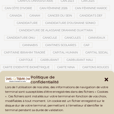
CAMPUS UNIVERSITAIRE
CAN 2023
CAN 2025
CAN CÔTE D'IVOIRE
CAN FÉMININE 2026
CAN FÉMININE MAROC
CANADA
CANAM
CANCER DU SEIN
CANDIDATS DEF
CANDIDATURE
CANDIDATURE D'OUSMANE SONKO
CANDIDATURE DE ALASSANE DRAMANE OUATTARA
CANDIDATURE ONU
CANICULE
CANICULES
CANIVEAUX
CANNABIS
CANTINES SCOLAIRES
CAP
CAPITAINE IBRAHIM TRAORÉ
CAPITAL HUMAIN
CAPITAL SOCIAL
CAPITOLE
CARBURANT
CARBURANT MALI
CARTE D’IDENTITÉ BIOMÉTRIQUE
CARTE NINA
CARTONS ROUGES
CASABLANCA
CATASTROPHE
CATASTROPHE NATURELLE
Politique de
confidentialité
CATASTROPHES CLIMATIQUES
CATASTROPHES NATURELLES
Lors de l’utilisation de nos sites, des informations de navigation de votre
CAUTION 10 000 DOLLARS
CAUTION DE VISA
CDAT
CECOGEC
terminal sont susceptibles d’être enregistrées dans des fichiers « Cookies
». Ces fichiers sont installés sur votre terminal en fonction de vos choix,
CEDEAO
CÉDÉAO
CEI
CÉLÉBRATION NATIONALE
CEMAC
modifiables à tout moment. Un cookie est un fichier enregistré sur le
CEMAPI
CEN-SNESUP
CENOU
CENSURE
disque dur de votre terminal, permettant à l’émetteur d’identifier le
terminal pendant sa durée de validation.
CENTRAFRIQUE
CENTRALE SOLAIRE