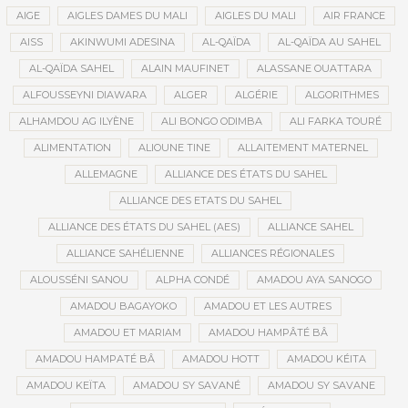
AIGE
AIGLES DAMES DU MALI
AIGLES DU MALI
AIR FRANCE
AISS
AKINWUMI ADESINA
AL-QAÏDA
AL-QAÏDA AU SAHEL
AL-QAÏDA SAHEL
ALAIN MAUFINET
ALASSANE OUATTARA
ALFOUSSEYNI DIAWARA
ALGER
ALGÉRIE
ALGORITHMES
ALHAMDOU AG ILYÈNE
ALI BONGO ODIMBA
ALI FARKA TOURÉ
ALIMENTATION
ALIOUNE TINE
ALLAITEMENT MATERNEL
ALLEMAGNE
ALLIANCE DES ÉTATS DU SAHEL
ALLIANCE DES ETATS DU SAHEL
ALLIANCE DES ÉTATS DU SAHEL (AES)
ALLIANCE SAHEL
ALLIANCE SAHÉLIENNE
ALLIANCES RÉGIONALES
ALOUSSÉNI SANOU
ALPHA CONDÉ
AMADOU AYA SANOGO
AMADOU BAGAYOKO
AMADOU ET LES AUTRES
AMADOU ET MARIAM
AMADOU HAMPÂTÉ BÂ
AMADOU HAMPATÉ BÂ
AMADOU HOTT
AMADOU KÉITA
AMADOU KEÏTA
AMADOU SY SAVANÉ
AMADOU SY SAVANE