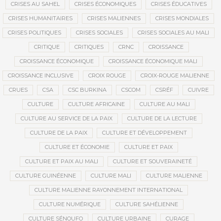
CRISES AU SAHEL
CRISES ÉCONOMIQUES
CRISES ÉDUCATIVES
CRISES HUMANITAIRES
CRISES MALIENNES
CRISES MONDIALES
CRISES POLITIQUES
CRISES SOCIALES
CRISES SOCIALES AU MALI
CRITIQUE
CRITIQUES
CRNC
CROISSANCE
CROISSANCE ÉCONOMIQUE
CROISSANCE ÉCONOMIQUE MALI
CROISSANCE INCLUSIVE
CROIX ROUGE
CROIX-ROUGE MALIENNE
CRUES
CSA
CSC BURKINA
CSCOM
CSRÉF
CUIVRE
CULTURE
CULTURE AFRICAINE
CULTURE AU MALI
CULTURE AU SERVICE DE LA PAIX
CULTURE DE LA LECTURE
CULTURE DE LA PAIX
CULTURE ET DÉVELOPPEMENT
CULTURE ET ÉCONOMIE
CULTURE ET PAIX
CULTURE ET PAIX AU MALI
CULTURE ET SOUVERAINETÉ
CULTURE GUINÉENNE
CULTURE MALI
CULTURE MALIENNE
CULTURE MALIENNE RAYONNEMENT INTERNATIONAL
CULTURE NUMÉRIQUE
CULTURE SAHÉLIENNE
CULTURE SÉNOUFO
CULTURE URBAINE
CURAGE