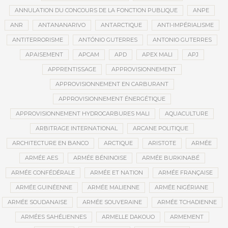
ANNULATION DU CONCOURS DE LA FONCTION PUBLIQUE
ANPE
ANR
ANTANANARIVO
ANTARCTIQUE
ANTI-IMPÉRIALISME
ANTITERRORISME
ANTÓNIO GUTERRES
ANTONIO GUTERRES
APAISEMENT
APCAM
APD
APEX MALI
APJ
APPRENTISSAGE
APPROVISIONNEMENT
APPROVISIONNEMENT EN CARBURANT
APPROVISIONNEMENT ÉNERGÉTIQUE
APPROVISIONNEMENT HYDROCARBURES MALI
AQUACULTURE
ARBITRAGE INTERNATIONAL
ARCANE POLITIQUE
ARCHITECTURE EN BANCO
ARCTIQUE
ARISTOTE
ARMÉE
ARMÉE AES
ARMÉE BÉNINOISE
ARMÉE BURKINABÉ
ARMÉE CONFÉDÉRALE
ARMÉE ET NATION
ARMÉE FRANÇAISE
ARMÉE GUINÉENNE
ARMÉE MALIENNE
ARMÉE NIGÉRIANE
ARMÉE SOUDANAISE
ARMÉE SOUVERAINE
ARMÉE TCHADIENNE
ARMÉES SAHÉLIENNES
ARMELLE DAKOUO
ARMEMENT