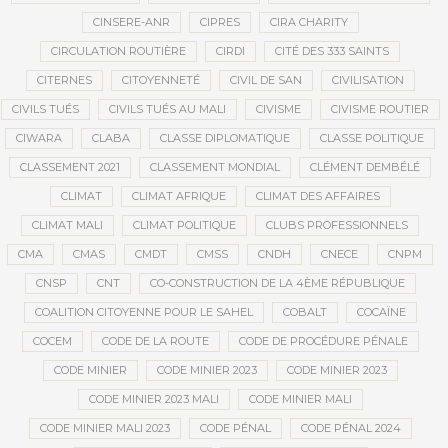
CINSERE-ANR
CIPRES
CIRA CHARITY
CIRCULATION ROUTIÈRE
CIRDI
CITÉ DES 333 SAINTS
CITERNES
CITOYENNETÉ
CIVIL DE SAN
CIVILISATION
CIVILS TUÉS
CIVILS TUÉS AU MALI
CIVISME
CIVISME ROUTIER
CIWARA
CLABA
CLASSE DIPLOMATIQUE
CLASSE POLITIQUE
CLASSEMENT 2021
CLASSEMENT MONDIAL
CLÉMENT DEMBÉLÉ
CLIMAT
CLIMAT AFRIQUE
CLIMAT DES AFFAIRES
CLIMAT MALI
CLIMAT POLITIQUE
CLUBS PROFESSIONNELS
CMA
CMAS
CMDT
CMSS
CNDH
CNECE
CNPM
CNSP
CNT
CO-CONSTRUCTION DE LA 4ÈME RÉPUBLIQUE
COALITION CITOYENNE POUR LE SAHEL
COBALT
COCAÏNE
COCEM
CODE DE LA ROUTE
CODE DE PROCÉDURE PÉNALE
CODE MINIER
CODE MINIER 2023
CODE MINIER 2023
CODE MINIER 2023 MALI
CODE MINIER MALI
CODE MINIER MALI 2023
CODE PÉNAL
CODE PÉNAL 2024