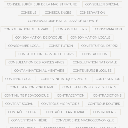
CONSEIL SUPÉRIEUR DE LA MAGISTRATURE
CONSEILLER SPÉCIAL
CONSEILS
CONSÉQUENCES
CONSERVATION
CONSERVATOIRE BALLA FASSÉKÉ KOUYATÉ
CONSOLIDATION DE LA PAIX
CONSOMMATEURS
CONSOMMATION
CONSOMMATION DE DROGUE
CONSOMMATION LOCALE
CONSOMMER LOCAL
CONSTITUTION
CONSTITUTION DE 1992
CONSTITUTION DU 22 JUILLET 2023
CONSTRUCTION
CONSULTATION DES FORCES VIVES
CONSULTATION NATIONALE
CONTAMINATION ALIMENTAIRE
CONTENEURS BLOQUÉS
CONTENU LOCAL
CONTES INITIATIQUES PEULS
CONTESTATION
CONTESTATION POPULAIRE
CONTESTATIONS DES RÉSULTATS
CONTINUITÉ PÉDAGOGIQUE
CONTRACEPTION
CONTRADICTIONS
CONTRAT SOCIAL
CONTRÔLE MIGRATOIRE
CONTRÔLE ROUTIER
CONTRÔLE SOCIAL
CONTRÔLE TERRITORIAL
CONTROVERSE
CONVENTION MINIÈRE
CONVERGENCE MACROÉCONOMIQUE