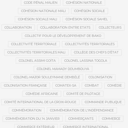
CODE PÉNAL MALIEN
COHÉSION NATIONALE
COHÉSION NATIONALE MALI
COHÉSION SOCIALE
COHÉSION SOCIALE MALI
COHÉSION SOCIALE SAHEL
COLLABORATION
COLLABORATION ENTRE ETATS
COLLECTEURS
COLLECTIF POUR LE DÉVELOPPEMENT DE BAKO
COLLECTIVITÉ TERRITORIALE
COLLECTIVITÉS TERRITORIALES
COLLECTIVITÉS TERRITORIALES MALI
COLLÈGE DES CHEFS D’ÉTAT
COLONEL ASSIMI GOÏTA
COLONEL LASSINA TOGOLA
COLONEL MAMADY DOUMBOUYA
COLONEL-MAJOR SOULEYMANE DEMBÉLÉ
COLONISATION
COLONISATION FRANÇAISE
COMATEX-SA
COMBAT
COMÉDIE
COMÉDIE AFRICAINE
COMITÉ DE PILOTAGE
COMITÉ INTERNATIONAL DE LA CROIX-ROUGE
COMMANDE PUBLIQUE
COMMÉMORATION
COMMÉMORATION DE L'INDÉPENDANCE
COMMÉMORATION DU 14 JANVIER
COMMERÇANTS
COMMERCE
COMMERCE EXTÉRIEUR
COMMERCE INTERNATIONAL