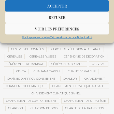
CENTRALE SOLAIRE DE SANANKOROBA
CENTRALES SOLAIRES
ACCEPTER
CENTRE D'INTELLIGENCE ARTIFICIELLE
REFUSER
CENTRE DE SANTÉ COMMUNAUTAIRE
CENTRE DU MALI
CENTRE INTERNATIONAL DE CONFÉRENCES DE BAMAKO
VOIR LES PRÉFÉRENCES
CENTRE MALI
Politique de cookies
Déclaration de confidentialité
CENTRE NATIONAL DES EXAMENS ET CONCOURS DE L’ÉDUCATION
CENTRES DE DONNÉES
CERCLE DE RÉFLEXION À DISTANCE
CÉRÉALES
CÉRÉALES RUSSES
CÉRÉMONIE DE DÉCORATION
CÉRÉMONIES DE MARIAGE
CÉRÉMONIES SOCIALES
CERVEAU
CEUTA
CHAHANA TAKIOU
CHAÎNE DE VALEUR
CHAÎNES D’APPROVISIONNEMENT
CHALEUR
CHANGEMENT
CHANGEMENT CLIMATIQUE
CHANGEMENT CLIMATIQUE AU SAHEL
CHANGEMENT CLIMATIQUE SAHEL
CHANGEMENT DE COMPORTEMENT
CHANGEMENT DE STRATÉGIE
CHARBON
CHARBON DE BOIS
CHARTE DE LA TRANSITION