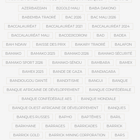
AZERBAÏDJAN
B2GOLD MALI
BABA DAKONO
BABEMBA TRAORÉ
BAC 2026
BAC MALI 2026
BACCALAURÉAT
BACCALAURÉAT 2021
BACCALAURÉAT 2024
BACCALAURÉAT MALI
BACODJICORONI
BAD
BADEA
BAH NDAW
BAISSE DES PRIX
BAKARY TRAORÉ
BALAFON
BAMAKO
BAMAKO 2025
BAMAKO 2026
BAMAKO SÉCURITÉ
BAMAKO SPORT 2026
BAMAKO-SÉNOU
BAMBARA
BAMEX
BAMEX 2025
BANDE DE GAZA
BANDIAGARA
BANDIOUGOU DANTÉ
BANDITISME
BANGUI
BANQUE
BANQUE AFRICAINE DE DÉVELOPPEMENT
BANQUE CONFÉDÉRALE
BANQUE CONFÉDÉRALE AES
BANQUE MONDIALE
BANQUE OUEST-AFRICAINE DE DÉVELOPPEMENT
BANQUES
BANQUES RUSSES
BAPHO
BAPTÊMES
BARIL
BARKHANE
BARRAGES
BARRICADES
BARRICK
BARRICK GOLD
BARRICK MINING CORPORATION
BARS