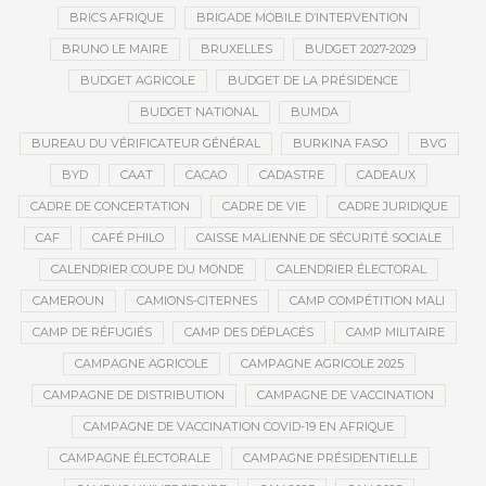
BRICS AFRIQUE
BRIGADE MOBILE D’INTERVENTION
BRUNO LE MAIRE
BRUXELLES
BUDGET 2027-2029
BUDGET AGRICOLE
BUDGET DE LA PRÉSIDENCE
BUDGET NATIONAL
BUMDA
BUREAU DU VÉRIFICATEUR GÉNÉRAL
BURKINA FASO
BVG
BYD
CAAT
CACAO
CADASTRE
CADEAUX
CADRE DE CONCERTATION
CADRE DE VIE
CADRE JURIDIQUE
CAF
CAFÉ PHILO
CAISSE MALIENNE DE SÉCURITÉ SOCIALE
CALENDRIER COUPE DU MONDE
CALENDRIER ÉLECTORAL
CAMEROUN
CAMIONS-CITERNES
CAMP COMPÉTITION MALI
CAMP DE RÉFUGIÉS
CAMP DES DÉPLACÉS
CAMP MILITAIRE
CAMPAGNE AGRICOLE
CAMPAGNE AGRICOLE 2025
CAMPAGNE DE DISTRIBUTION
CAMPAGNE DE VACCINATION
CAMPAGNE DE VACCINATION COVID-19 EN AFRIQUE
CAMPAGNE ÉLECTORALE
CAMPAGNE PRÉSIDENTIELLE