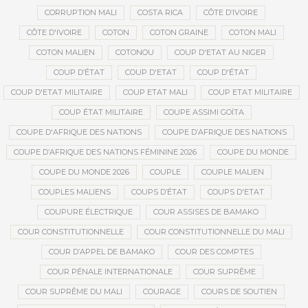
CORRUPTION MALI
COSTA RICA
CÔTE D’IVOIRE
CÔTE D'IVOIRE
COTON
COTON GRAINE
COTON MALI
COTON MALIEN
COTONOU
COUP D'ETAT AU NIGER
COUP D’ÉTAT
COUP D'ETAT
COUP D'ÉTAT
COUP D'ETAT MILITAIRE
COUP ETAT MALI
COUP ETAT MILITAIRE
COUP ÉTAT MILITAIRE
COUPE ASSIMI GOÏTA
COUPE D'AFRIQUE DES NATIONS
COUPE D’AFRIQUE DES NATIONS
COUPE D’AFRIQUE DES NATIONS FÉMININE 2026
COUPE DU MONDE
COUPE DU MONDE 2026
COUPLE
COUPLE MALIEN
COUPLES MALIENS
COUPS D’ÉTAT
COUPS D'ETAT
COUPURE ÉLECTRIQUE
COUR ASSISES DE BAMAKO
COUR CONSTITUTIONNELLE
COUR CONSTITUTIONNELLE DU MALI
COUR D’APPEL DE BAMAKO
COUR DES COMPTES
COUR PÉNALE INTERNATIONALE
COUR SUPRÊME
COUR SUPRÊME DU MALI
COURAGE
COURS DE SOUTIEN