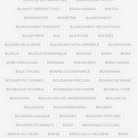
BILAN DE LA TRANSITION
BILAN DES ACTIVITÉS
BILAN ET PERSPECTIVES
BILAN HUMAIN
BINTOU
BIODIVERSITÉ
BIOMÉTRIE
BLANCHIMENT
BLANCHIMENT D’ARGENT
BLANCHIMENT DE CAPITAUX
BLASPHÈME
BLÉ
BLÉ RUSSE
BLESSÉS
BLESSÉS DE GUERRE
BLESSURE FATOU DEMBÉLÉ
BLOCKCHAIN
BLOCUS
BLOCUS ÉCONOMIQUE
BLOGING
BNDA
BOAD
BOBO-DIOULASSO
BOGOLAN
BOKAR BIRO
BOKO HARAM
BOLA TINUBU
BONNE GOUVERNANCE
BOTSWANA
BOUARÉ FILY SISSOKO
BOUBACAR BOCOUM
BOUBACAR DIANÉ
BOUBACAR DOUMBIA
BOUBACAR MAO DIANÉ
BOUBOU CISSÉ
BOUGOUNI
BOULEVARD DE L’INDÉPENDANCE
BOULIKESSI
BOULKESSI
BOURAKÉBOUGOU
BOUREM
BOURÉMA KANSAYE
BOURSES
BOURSES D'ÉTUDES
BOURSES ÉTUDIANTS
BOZO
BRASSAGE CULTUREL
BRÉMA ELY DICKO
BRÉSIL
BRICE OLIGUI NGUEMA
BRICS