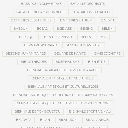
BASSIROU DIOMAYE FAYE
BATAILLE DES RÉCITS
BATAILLE INFORMATIONNELLE
BATAILLON TCHADIEN
BATTERIES ÉLECTRIQUES
BATTERIES LITHIUM
BAUXITE
BAZOUM
BCEAO
BCID-AES
BEIJING
BELÉM
BELGIQUE
BEN LE CERVEAU
BÉNIN
BER
BERNARD AYLWARD
BESOIN HUMANITAIRE
BESOINS HUMANITAIRES
BEURRE DE KARITÉ
BIAIS COGNITIFS
BIBLIOTHÈQUES
BICÉPHALISME
BIEN-ÊTRE
BIENNALE AFRICAINE DE LA PHOTOGRAPHIE
BIENNALE ARTISTIQUE ET CULTURELLE
BIENNALE ARTISTIQUE ET CULTURELLE 2025
BIENNALE ARTISTIQUE ET CULTURELLE DE TOMBOUCTOU 2025
BIENNALE ARTISTIQUE ET CULTURELLE TOMBOUCTOU 2025
BIENNALE DE TOMBOUCTOU
BIENNALE SPORTIVE MALI
BIG DATA
BILAN
BILAN 2024
BILAN ANNUEL