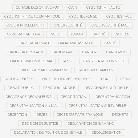
CURAGE DES CANIVEAUX
CVJR
CYBERCRIMINALITÉ
CYBERCRIMINALITÉ EN AFRIQUE
CYBERDÉFENSE
CYBERESPACE
CYBERHARCÈLEMENT
CYBERSÉCURITÉ
CYBERSÉCURITÉ MALI
CYRIL RAMAPHOSA
DAECH
DAKAR
DAMBÉ
DAMIBA
DAMIBA AU MALI
DANA AMBASSAGOU
DANBÉ
DANBÉ KOLOSIBAW
DANEMARK
DANGER
DANGORONI
DANIEL SIMÉON KÉLÉMA
DANSE
DANSE TRADITIONNELLE
DAOUD ALY MOHAMMEDINE
DAOUD MOHAMEDINE
DAOUDA TÉKÉTÉ
DATE DE LA PRÉSIDENTIELLE
DDR-I
DÉBAT
DÉBAT PUBLIC
DÉBROUILLARDISE
DÉCADENCE CULTURELLE
DÉCADENCE DES VALEURS
DÉCAPITATION
DÉCENTRALISATION
DÉCENTRALISATION AU MALI
DÉCENTRALISATION CULTURELLE
DÉCEPTION
DÉCÈS
DÉCÈS DU PAPE FRANÇOIS
DÉCHETS
DÉCISION DE JUSTICE
DÉCLARATION DE BAMAKO
DÉCLARATION DE POLITIQUE GÉNÉRALE
DÉCOLONISATION