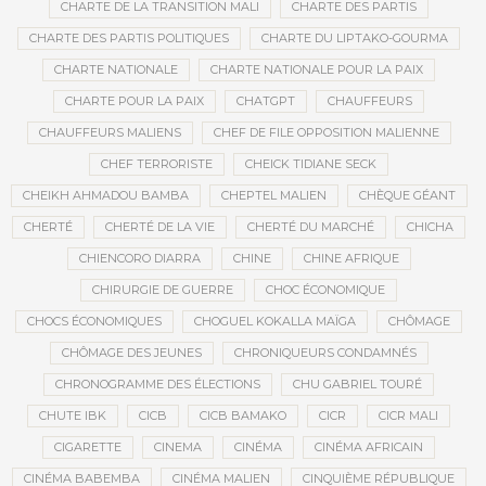
CHARTE DE LA TRANSITION MALI
CHARTE DES PARTIS
CHARTE DES PARTIS POLITIQUES
CHARTE DU LIPTAKO-GOURMA
CHARTE NATIONALE
CHARTE NATIONALE POUR LA PAIX
CHARTE POUR LA PAIX
CHATGPT
CHAUFFEURS
CHAUFFEURS MALIENS
CHEF DE FILE OPPOSITION MALIENNE
CHEF TERRORISTE
CHEICK TIDIANE SECK
CHEIKH AHMADOU BAMBA
CHEPTEL MALIEN
CHÈQUE GÉANT
CHERTÉ
CHERTÉ DE LA VIE
CHERTÉ DU MARCHÉ
CHICHA
CHIENCORO DIARRA
CHINE
CHINE AFRIQUE
CHIRURGIE DE GUERRE
CHOC ÉCONOMIQUE
CHOCS ÉCONOMIQUES
CHOGUEL KOKALLA MAÏGA
CHÔMAGE
CHÔMAGE DES JEUNES
CHRONIQUEURS CONDAMNÉS
CHRONOGRAMME DES ÉLECTIONS
CHU GABRIEL TOURÉ
CHUTE IBK
CICB
CICB BAMAKO
CICR
CICR MALI
CIGARETTE
CINEMA
CINÉMA
CINÉMA AFRICAIN
CINÉMA BABEMBA
CINÉMA MALIEN
CINQUIÈME RÉPUBLIQUE