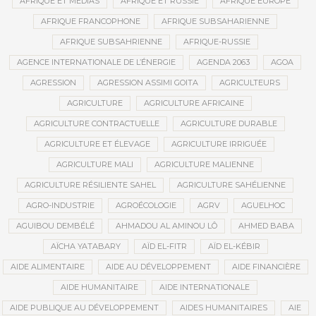
AFRIQUE ET MÉDIAS
AFRIQUE ET RUSSIE
AFRIQUE EUROPE
AFRIQUE FRANCOPHONE
AFRIQUE SUBSAHARIENNE
AFRIQUE SUBSAHRIENNE
AFRIQUE-RUSSIE
AGENCE INTERNATIONALE DE L’ÉNERGIE
AGENDA 2063
AGOA
AGRESSION
AGRESSION ASSIMI GOITA
AGRICULTEURS
AGRICULTURE
AGRICULTURE AFRICAINE
AGRICULTURE CONTRACTUELLE
AGRICULTURE DURABLE
AGRICULTURE ET ÉLEVAGE
AGRICULTURE IRRIGUÉE
AGRICULTURE MALI
AGRICULTURE MALIENNE
AGRICULTURE RÉSILIENTE SAHEL
AGRICULTURE SAHÉLIENNE
AGRO-INDUSTRIE
AGROÉCOLOGIE
AGRV
AGUELHOC
AGUIBOU DEMBÉLÉ
AHMADOU AL AMINOU LÔ
AHMED BABA
AÏCHA YATABARY
AÏD EL-FITR
AÏD EL-KÉBIR
AIDE ALIMENTAIRE
AIDE AU DÉVELOPPEMENT
AIDE FINANCIÈRE
AIDE HUMANITAIRE
AIDE INTERNATIONALE
AIDE PUBLIQUE AU DÉVELOPPEMENT
AIDES HUMANITAIRES
AIE