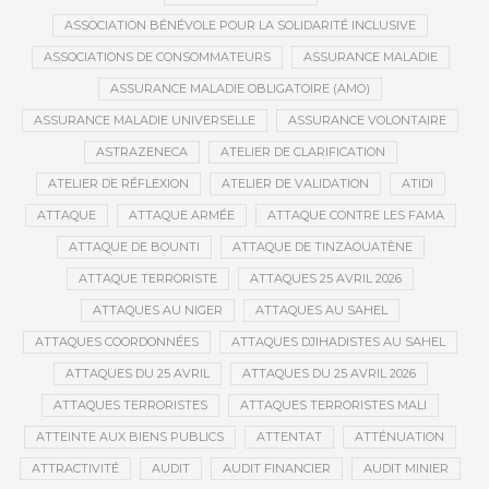
ASSOCIATION BÉNÉVOLE POUR LA SOLIDARITÉ INCLUSIVE
ASSOCIATIONS DE CONSOMMATEURS
ASSURANCE MALADIE
ASSURANCE MALADIE OBLIGATOIRE (AMO)
ASSURANCE MALADIE UNIVERSELLE
ASSURANCE VOLONTAIRE
ASTRAZENECA
ATELIER DE CLARIFICATION
ATELIER DE RÉFLEXION
ATELIER DE VALIDATION
ATIDI
ATTAQUE
ATTAQUE ARMÉE
ATTAQUE CONTRE LES FAMA
ATTAQUE DE BOUNTI
ATTAQUE DE TINZAOUATÈNE
ATTAQUE TERRORISTE
ATTAQUES 25 AVRIL 2026
ATTAQUES AU NIGER
ATTAQUES AU SAHEL
ATTAQUES COORDONNÉES
ATTAQUES DJIHADISTES AU SAHEL
ATTAQUES DU 25 AVRIL
ATTAQUES DU 25 AVRIL 2026
ATTAQUES TERRORISTES
ATTAQUES TERRORISTES MALI
ATTEINTE AUX BIENS PUBLICS
ATTENTAT
ATTÉNUATION
ATTRACTIVITÉ
AUDIT
AUDIT FINANCIER
AUDIT MINIER