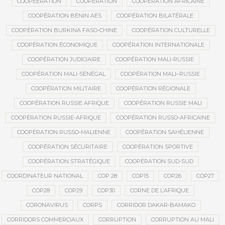
COOPEERATION
COOPÉRATION
COOPÉRATION AFRICAINE
COOPÉRATION BÉNIN AES
COOPÉRATION BILATÉRALE
COOPÉRATION BURKINA FASO-CHINE
COOPÉRATION CULTURELLE
COOPÉRATION ÉCONOMIQUE
COOPÉRATION INTERNATIONALE
COOPÉRATION JUDICIAIRE
COOPÉRATION MALI-RUSSIE
COOPÉRATION MALI-SÉNÉGAL
COOPÉRATION MALI–RUSSIE
COOPÉRATION MILITAIRE
COOPÉRATION RÉGIONALE
COOPÉRATION RUSSIE AFRIQUE
COOPÉRATION RUSSIE MALI
COOPÉRATION RUSSIE-AFRIQUE
COOPÉRATION RUSSO-AFRICAINE
COOPÉRATION RUSSO-MALIENNE
COOPÉRATION SAHÉLIENNE
COOPÉRATION SÉCURITAIRE
COOPÉRATION SPORTIVE
COOPÉRATION STRATÉGIQUE
COOPÉRATION SUD-SUD
COORDINATEUR NATIONAL
COP 28
COP15
COP26
COP27
COP28
COP29
COP30
CORNE DE L’AFRIQUE
CORONAVIRUS
CORPS
CORRIDOR DAKAR-BAMAKO
CORRIDORS COMMERCIAUX
CORRUPTION
CORRUPTION AU MALI