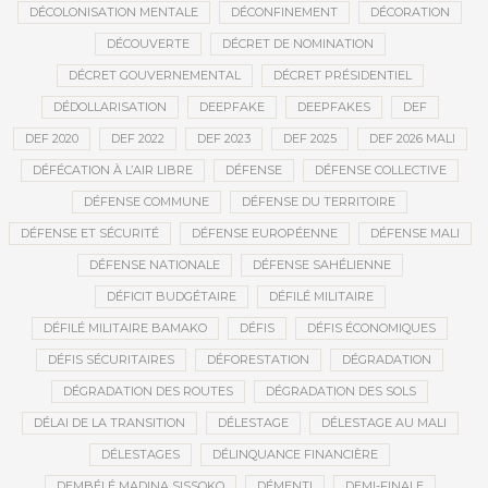
DÉCOLONISATION MENTALE
DÉCONFINEMENT
DÉCORATION
DÉCOUVERTE
DÉCRET DE NOMINATION
DÉCRET GOUVERNEMENTAL
DÉCRET PRÉSIDENTIEL
DÉDOLLARISATION
DEEPFAKE
DEEPFAKES
DEF
DEF 2020
DEF 2022
DEF 2023
DEF 2025
DEF 2026 MALI
DÉFÉCATION À L’AIR LIBRE
DÉFENSE
DÉFENSE COLLECTIVE
DÉFENSE COMMUNE
DÉFENSE DU TERRITOIRE
DÉFENSE ET SÉCURITÉ
DÉFENSE EUROPÉENNE
DÉFENSE MALI
DÉFENSE NATIONALE
DÉFENSE SAHÉLIENNE
DÉFICIT BUDGÉTAIRE
DÉFILÉ MILITAIRE
DÉFILÉ MILITAIRE BAMAKO
DÉFIS
DÉFIS ÉCONOMIQUES
DÉFIS SÉCURITAIRES
DÉFORESTATION
DÉGRADATION
DÉGRADATION DES ROUTES
DÉGRADATION DES SOLS
DÉLAI DE LA TRANSITION
DÉLESTAGE
DÉLESTAGE AU MALI
DÉLESTAGES
DÉLINQUANCE FINANCIÈRE
DEMBÉLÉ MADINA SISSOKO
DÉMENTI
DEMI-FINALE