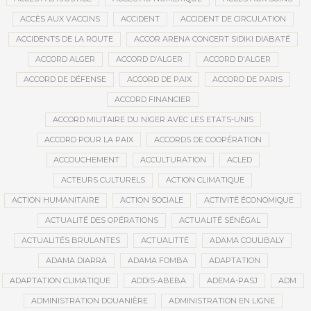
ACCÈS AUX VACCINS
ACCIDENT
ACCIDENT DE CIRCULATION
ACCIDENTS DE LA ROUTE
ACCOR ARENA CONCERT SIDIKI DIABATÉ
ACCORD ALGER
ACCORD D’ALGER
ACCORD D'ALGER
ACCORD DE DÉFENSE
ACCORD DE PAIX
ACCORD DE PARIS
ACCORD FINANCIER
ACCORD MILITAIRE DU NIGER AVEC LES ETATS-UNIS
ACCORD POUR LA PAIX
ACCORDS DE COOPÉRATION
ACCOUCHEMENT
ACCULTURATION
ACLED
ACTEURS CULTURELS
ACTION CLIMATIQUE
ACTION HUMANITAIRE
ACTION SOCIALE
ACTIVITÉ ÉCONOMIQUE
ACTUALITÉ DES OPÉRATIONS
ACTUALITÉ SÉNÉGAL
ACTUALITÉS BRULANTES
ACTUALITTÉ
ADAMA COULIBALY
ADAMA DIARRA
ADAMA FOMBA
ADAPTATION
ADAPTATION CLIMATIQUE
ADDIS-ABEBA
ADEMA-PASJ
ADM
ADMINISTRATION DOUANIÈRE
ADMINISTRATION EN LIGNE