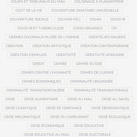
COURS ET TRIBUNAUX DU MALI
COUSINAGE À PLAISANTERIE
COÛT DE LA VIE
COUVERTURE SANITAIRE UNIVERSELLE
COUVERTURE SOCIALE
COUVRE-FEU
COVAX
COVID-19
COVID-19 ET TUBERCULOSE
COVID-ORGANICS
CPI
CRÂNES COLONIAUX MUSÉE DE L'HOMME
CRÉATEURS MALIENS
CRÉATION
CRÉATION ARTISTIQUE
CRÉATION CONTEMPORAINE
CRÉATION D’EMPLOIS
CRÉATIVITÉ
CRÉATIVITÉ AFRICAINE
CRÉDIT
CRIMÉE
CRIMÉE RUSSIE
CRIMES CONTRE L’HUMANITÉ
CRIMES DE GUERRE
CRIMES ÉCONOMIQUES
CRIMINALITÉ ORGANISÉE
CRIMINALITÉ TRANSFRONTALIÈRE
CRIMINALITÉ TRANSNATIONALE
CRISE
CRISE ALIMENTAIRE
CRISE AU MALI
CRISE AU SAHEL
CRISE CLIMATIQUE
CRISE DE CONFIANCE
CRISE DÉMOCRATIQUE
CRISE DIPLOMATIQUE
CRISE DU CARBURANT
CRISE ÉCOLOGIQUE
CRISE ÉCONOMIQUE
CRISE ÉDUCATIVE
CRISE ÉDUCATIVE AU MALI
CRISE ÉLECTORALE