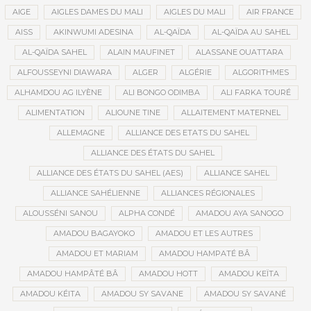
AIGE
AIGLES DAMES DU MALI
AIGLES DU MALI
AIR FRANCE
AISS
AKINWUMI ADESINA
AL-QAÏDA
AL-QAÏDA AU SAHEL
AL-QAÏDA SAHEL
ALAIN MAUFINET
ALASSANE OUATTARA
ALFOUSSEYNI DIAWARA
ALGER
ALGÉRIE
ALGORITHMES
ALHAMDOU AG ILYÈNE
ALI BONGO ODIMBA
ALI FARKA TOURÉ
ALIMENTATION
ALIOUNE TINE
ALLAITEMENT MATERNEL
ALLEMAGNE
ALLIANCE DES ETATS DU SAHEL
ALLIANCE DES ÉTATS DU SAHEL
ALLIANCE DES ÉTATS DU SAHEL (AES)
ALLIANCE SAHEL
ALLIANCE SAHÉLIENNE
ALLIANCES RÉGIONALES
ALOUSSÉNI SANOU
ALPHA CONDÉ
AMADOU AYA SANOGO
AMADOU BAGAYOKO
AMADOU ET LES AUTRES
AMADOU ET MARIAM
AMADOU HAMPATÉ BÂ
AMADOU HAMPÂTÉ BÂ
AMADOU HOTT
AMADOU KEÏTA
AMADOU KÉITA
AMADOU SY SAVANE
AMADOU SY SAVANÉ