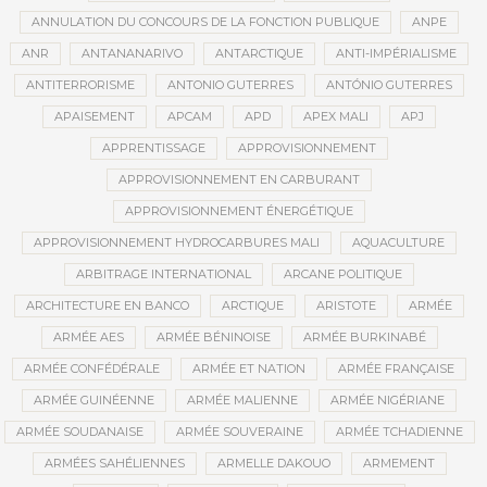
ANNULATION DU CONCOURS DE LA FONCTION PUBLIQUE
ANPE
ANR
ANTANANARIVO
ANTARCTIQUE
ANTI-IMPÉRIALISME
ANTITERRORISME
ANTONIO GUTERRES
ANTÓNIO GUTERRES
APAISEMENT
APCAM
APD
APEX MALI
APJ
APPRENTISSAGE
APPROVISIONNEMENT
APPROVISIONNEMENT EN CARBURANT
APPROVISIONNEMENT ÉNERGÉTIQUE
APPROVISIONNEMENT HYDROCARBURES MALI
AQUACULTURE
ARBITRAGE INTERNATIONAL
ARCANE POLITIQUE
ARCHITECTURE EN BANCO
ARCTIQUE
ARISTOTE
ARMÉE
ARMÉE AES
ARMÉE BÉNINOISE
ARMÉE BURKINABÉ
ARMÉE CONFÉDÉRALE
ARMÉE ET NATION
ARMÉE FRANÇAISE
ARMÉE GUINÉENNE
ARMÉE MALIENNE
ARMÉE NIGÉRIANE
ARMÉE SOUDANAISE
ARMÉE SOUVERAINE
ARMÉE TCHADIENNE
ARMÉES SAHÉLIENNES
ARMELLE DAKOUO
ARMEMENT