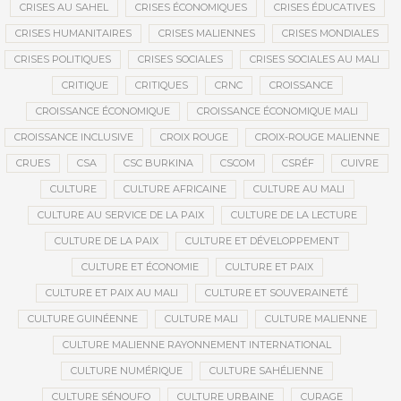
CRISES AU SAHEL
CRISES ÉCONOMIQUES
CRISES ÉDUCATIVES
CRISES HUMANITAIRES
CRISES MALIENNES
CRISES MONDIALES
CRISES POLITIQUES
CRISES SOCIALES
CRISES SOCIALES AU MALI
CRITIQUE
CRITIQUES
CRNC
CROISSANCE
CROISSANCE ÉCONOMIQUE
CROISSANCE ÉCONOMIQUE MALI
CROISSANCE INCLUSIVE
CROIX ROUGE
CROIX-ROUGE MALIENNE
CRUES
CSA
CSC BURKINA
CSCOM
CSRÉF
CUIVRE
CULTURE
CULTURE AFRICAINE
CULTURE AU MALI
CULTURE AU SERVICE DE LA PAIX
CULTURE DE LA LECTURE
CULTURE DE LA PAIX
CULTURE ET DÉVELOPPEMENT
CULTURE ET ÉCONOMIE
CULTURE ET PAIX
CULTURE ET PAIX AU MALI
CULTURE ET SOUVERAINETÉ
CULTURE GUINÉENNE
CULTURE MALI
CULTURE MALIENNE
CULTURE MALIENNE RAYONNEMENT INTERNATIONAL
CULTURE NUMÉRIQUE
CULTURE SAHÉLIENNE
CULTURE SÉNOUFO
CULTURE URBAINE
CURAGE