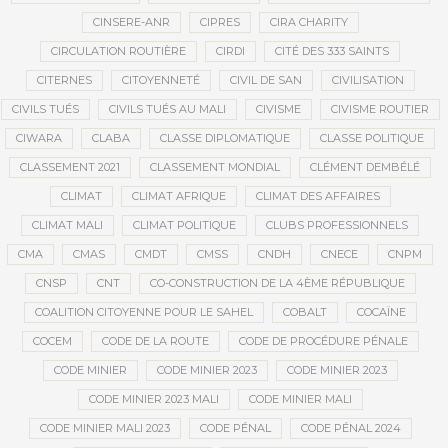
CINSERE-ANR
CIPRES
CIRA CHARITY
CIRCULATION ROUTIÈRE
CIRDI
CITÉ DES 333 SAINTS
CITERNES
CITOYENNETÉ
CIVIL DE SAN
CIVILISATION
CIVILS TUÉS
CIVILS TUÉS AU MALI
CIVISME
CIVISME ROUTIER
CIWARA
CLABA
CLASSE DIPLOMATIQUE
CLASSE POLITIQUE
CLASSEMENT 2021
CLASSEMENT MONDIAL
CLÉMENT DEMBÉLÉ
CLIMAT
CLIMAT AFRIQUE
CLIMAT DES AFFAIRES
CLIMAT MALI
CLIMAT POLITIQUE
CLUBS PROFESSIONNELS
CMA
CMAS
CMDT
CMSS
CNDH
CNECE
CNPM
CNSP
CNT
CO-CONSTRUCTION DE LA 4ÈME RÉPUBLIQUE
COALITION CITOYENNE POUR LE SAHEL
COBALT
COCAÏNE
COCEM
CODE DE LA ROUTE
CODE DE PROCÉDURE PÉNALE
CODE MINIER
CODE MINIER 2023
CODE MINIER 2023
CODE MINIER 2023 MALI
CODE MINIER MALI
CODE MINIER MALI 2023
CODE PÉNAL
CODE PÉNAL 2024