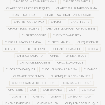
CHARTE DE LA TRANSITION MALI
CHARTE DES PARTIS
CHARTE DES PARTIS POLITIQUES
CHARTE DU LIPTAKO-GOURMA
CHARTE NATIONALE
CHARTE NATIONALE POUR LA PAIX
CHARTE POUR LA PAIX
CHATGPT
CHAUFFEURS
CHAUFFEURS MALIENS
CHEF DE FILE OPPOSITION MALIENNE
CHEF TERRORISTE
CHEICK TIDIANE SECK
CHEIKH AHMADOU BAMBA
CHEPTEL MALIEN
CHÈQUE GÉANT
CHERTÉ
CHERTÉ DE LA VIE
CHERTÉ DU MARCHÉ
CHICHA
CHIENCORO DIARRA
CHINE
CHINE AFRIQUE
CHIRURGIE DE GUERRE
CHOC ÉCONOMIQUE
CHOCS ÉCONOMIQUES
CHOGUEL KOKALLA MAÏGA
CHÔMAGE
CHÔMAGE DES JEUNES
CHRONIQUEURS CONDAMNÉS
CHRONOGRAMME DES ÉLECTIONS
CHU GABRIEL TOURÉ
CHUTE IBK
CICB
CICB BAMAKO
CICR
CICR MALI
CIGARETTE
CINEMA
CINÉMA
CINÉMA AFRICAIN
CINÉMA BABEMBA
CINÉMA MALIEN
CINQUIÈME RÉPUBLIQUE