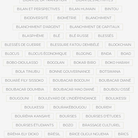
BILAN DE LA TRANSITION
BILAN DES ACTIVITÉS
BILAN ET PERSPECTIVES
BILAN HUMAIN
BINTOU
BIODIVERSITÉ
BIOMÉTRIE
BLANCHIMENT
BLANCHIMENT D’ARGENT
BLANCHIMENT DE CAPITAUX
BLASPHÈME
BLÉ
BLÉ RUSSE
BLESSÉS
BLESSÉS DE GUERRE
BLESSURE FATOU DEMBÉLÉ
BLOCKCHAIN
BLOCUS
BLOCUS ÉCONOMIQUE
BLOGING
BNDA
BOAD
BOBO-DIOULASSO
BOGOLAN
BOKAR BIRO
BOKO HARAM
BOLA TINUBU
BONNE GOUVERNANCE
BOTSWANA
BOUARÉ FILY SISSOKO
BOUBACAR BOCOUM
BOUBACAR DIANÉ
BOUBACAR DOUMBIA
BOUBACAR MAO DIANÉ
BOUBOU CISSÉ
BOUGOUNI
BOULEVARD DE L’INDÉPENDANCE
BOULIKESSI
BOULKESSI
BOURAKÉBOUGOU
BOUREM
BOURÉMA KANSAYE
BOURSES
BOURSES D'ÉTUDES
BOURSES ÉTUDIANTS
BOZO
BRASSAGE CULTUREL
BRÉMA ELY DICKO
BRÉSIL
BRICE OLIGUI NGUEMA
BRICS