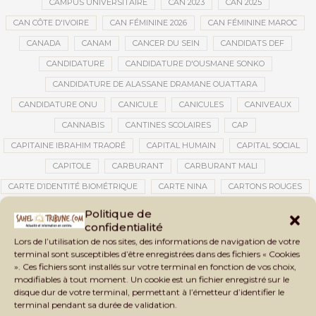
CAMPUS UNIVERSITAIRE
CAN 2023
CAN 2025
CAN CÔTE D'IVOIRE
CAN FÉMININE 2026
CAN FÉMININE MAROC
CANADA
CANAM
CANCER DU SEIN
CANDIDATS DEF
CANDIDATURE
CANDIDATURE D'OUSMANE SONKO
CANDIDATURE DE ALASSANE DRAMANE OUATTARA
CANDIDATURE ONU
CANICULE
CANICULES
CANIVEAUX
CANNABIS
CANTINES SCOLAIRES
CAP
CAPITAINE IBRAHIM TRAORÉ
CAPITAL HUMAIN
CAPITAL SOCIAL
CAPITOLE
CARBURANT
CARBURANT MALI
CARTE D’IDENTITÉ BIOMÉTRIQUE
CARTE NINA
CARTONS ROUGES
CASABLANCA
CATASTROPHE
CATASTROPHE NATURELLE
Politique de
confidentialité
CATASTROPHES CLIMATIQUES
CATASTROPHES NATURELLES
Lors de l’utilisation de nos sites, des informations de navigation de votre
CAUTION 10 000 DOLLARS
CAUTION DE VISA
CDAT
CECOGEC
terminal sont susceptibles d’être enregistrées dans des fichiers « Cookies
». Ces fichiers sont installés sur votre terminal en fonction de vos choix,
CÉDÉAO
CEDEAO
CEI
CÉLÉBRATION NATIONALE
CEMAC
modifiables à tout moment. Un cookie est un fichier enregistré sur le
CEMAPI
CEN-SNESUP
CENOU
CENSURE
disque dur de votre terminal, permettant à l’émetteur d’identifier le
terminal pendant sa durée de validation.
CENTRAFRIQUE
CENTRALE SOLAIRE