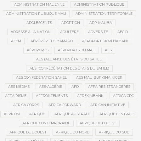
ADMINISTRATION MALIENNE
ADMINISTRATION PUBLIQUE
ADMINISTRATION PUBLIQUE MALI
ADMINISTRATION TERRITORIALE
ADOLESCENTS
ADOPTION
ADP-MALIBA
ADRESSE À LA NATION
ADULTÈRE
ADVERSITÉ
AECID
AEEM
AÉROPORT DE BAMAKO
AÉROPORT DIORI HAMANI
AÉROPORTS
AÉROPORTS DU MALI
AES
AES (ALLIANCE DES ÉTATS DU SAHEL)
AES (CONFÉDÉRATION DES ÉTATS DU SAHEL)
AES CONFÉDÉRATION SAHEL
AES MALI BURKINA NIGER
AES MÉDIAS
AES-ALGÉRIE
AFD
AFFAIRES ÉTRANGÈRES
AFFAIRISME
AFFRONTEMENTS
AFREXIMBANK
AFRICA CDC
AFRICA CORPS
AFRICA FORWARD
AFRICAN INITIATIVE
AFRICOM
AFRIQUE
AFRIQUE AUSTRALE
AFRIQUE CENTRALE
AFRIQUE CONTEMPORAINE
AFRIQUE DE L’OUEST
AFRIQUE DE L'OUEST
AFRIQUE DU NORD
AFRIQUE DU SUD