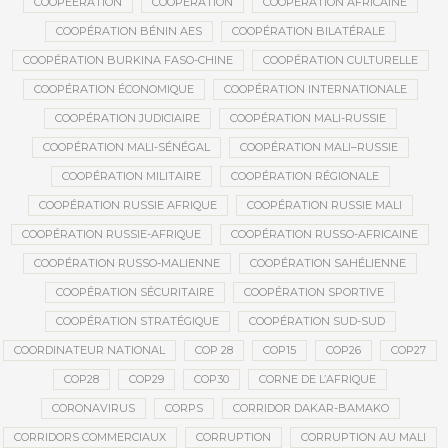
COOPEERATION
COOPÉRATION
COOPÉRATION AFRICAINE
COOPÉRATION BÉNIN AES
COOPÉRATION BILATÉRALE
COOPÉRATION BURKINA FASO-CHINE
COOPÉRATION CULTURELLE
COOPÉRATION ÉCONOMIQUE
COOPÉRATION INTERNATIONALE
COOPÉRATION JUDICIAIRE
COOPÉRATION MALI-RUSSIE
COOPÉRATION MALI-SÉNÉGAL
COOPÉRATION MALI–RUSSIE
COOPÉRATION MILITAIRE
COOPÉRATION RÉGIONALE
COOPÉRATION RUSSIE AFRIQUE
COOPÉRATION RUSSIE MALI
COOPÉRATION RUSSIE-AFRIQUE
COOPÉRATION RUSSO-AFRICAINE
COOPÉRATION RUSSO-MALIENNE
COOPÉRATION SAHÉLIENNE
COOPÉRATION SÉCURITAIRE
COOPÉRATION SPORTIVE
COOPÉRATION STRATÉGIQUE
COOPÉRATION SUD-SUD
COORDINATEUR NATIONAL
COP 28
COP15
COP26
COP27
COP28
COP29
COP30
CORNE DE L’AFRIQUE
CORONAVIRUS
CORPS
CORRIDOR DAKAR-BAMAKO
CORRIDORS COMMERCIAUX
CORRUPTION
CORRUPTION AU MALI