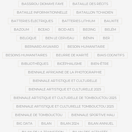
BASSIROU DIOMAYE FAYE
BATAILLE DES RÉCITS
BATAILLE INFORMATIONNELLE
BATAILLON TCHADIEN
BATTERIES ÉLECTRIQUES
BATTERIES LITHIUM
BAUXITE
BAZOUM
BCEAO
BCID-AES
BEIJING
BELÉM
BELGIQUE
BEN LE CERVEAU
BÉNIN
BER
BERNARD AYLWARD
BESOIN HUMANITAIRE
BESOINS HUMANITAIRES
BEURRE DE KARITÉ
BIAIS COGNITIFS
BIBLIOTHÈQUES
BICÉPHALISME
BIEN-ÊTRE
BIENNALE AFRICAINE DE LA PHOTOGRAPHIE
BIENNALE ARTISTIQUE ET CULTURELLE
BIENNALE ARTISTIQUE ET CULTURELLE 2025
BIENNALE ARTISTIQUE ET CULTURELLE DE TOMBOUCTOU 2025
BIENNALE ARTISTIQUE ET CULTURELLE TOMBOUCTOU 2025
BIENNALE DE TOMBOUCTOU
BIENNALE SPORTIVE MALI
BIG DATA
BILAN
BILAN 2024
BILAN ANNUEL