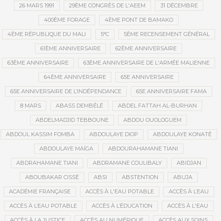
26 MARS 1991
29ÈME CONGRÈS DE L'AEEM
31 DÉCEMBRE
400ÈME FORAGE
4ÈME PONT DE BAMAKO
4ÈME RÉPUBLIQUE DU MALI
5°C
5ÈME RECENSEMENT GÉNÉRAL
61ÈME ANNIVERSAIRE
62ÈME ANNIVERSAIRE
63ÈME ANNIVERSAIRE
63ÈME ANNIVERSAIRE DE L'ARMÉE MALIENNE
64ÈME ANNIVERSAIRE
65E ANNIVERSAIRE
65E ANNIVERSAIRE DE L’INDÉPENDANCE
65E ANNIVERSAIRE FAMA
8 MARS
ABASS DEMBÉLÉ
ABDEL FATTAH AL-BURHAN
ABDELMADJID TEBBOUNE
ABDOU OUOLOGUEM
ABDOUL KASSIM FOMBA
ABDOULAYE DIOP
ABDOULAYE KONATÉ
ABDOULAYE MAÏGA
ABDOURAHAMANE TIANI
ABDRAHAMANE TIANI
ABDRAMANE COULIBALY
ABIDJAN
ABOUBAKAR CISSÉ
ABSI
ABSTENTION
ABUJA
ACADÉMIE FRANÇAISE
ACCÈS À L'EAU POTABLE
ACCÈS À L’EAU
ACCÈS À L’EAU POTABLE
ACCÈS À L’ÉDUCATION
ACCÈS À L'EAU
ACCÈS À LA JUSTICE
ACCÈS AU NUMÉRIQUE
ACCÈS AUX SOINS