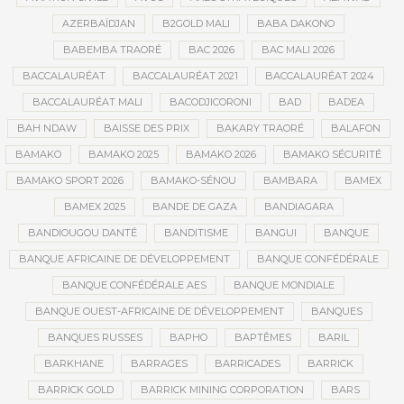
AZERBAÏDJAN
B2GOLD MALI
BABA DAKONO
BABEMBA TRAORÉ
BAC 2026
BAC MALI 2026
BACCALAURÉAT
BACCALAURÉAT 2021
BACCALAURÉAT 2024
BACCALAURÉAT MALI
BACODJICORONI
BAD
BADEA
BAH NDAW
BAISSE DES PRIX
BAKARY TRAORÉ
BALAFON
BAMAKO
BAMAKO 2025
BAMAKO 2026
BAMAKO SÉCURITÉ
BAMAKO SPORT 2026
BAMAKO-SÉNOU
BAMBARA
BAMEX
BAMEX 2025
BANDE DE GAZA
BANDIAGARA
BANDIOUGOU DANTÉ
BANDITISME
BANGUI
BANQUE
BANQUE AFRICAINE DE DÉVELOPPEMENT
BANQUE CONFÉDÉRALE
BANQUE CONFÉDÉRALE AES
BANQUE MONDIALE
BANQUE OUEST-AFRICAINE DE DÉVELOPPEMENT
BANQUES
BANQUES RUSSES
BAPHO
BAPTÊMES
BARIL
BARKHANE
BARRAGES
BARRICADES
BARRICK
BARRICK GOLD
BARRICK MINING CORPORATION
BARS