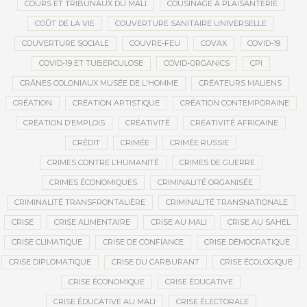
COURS ET TRIBUNAUX DU MALI
COUSINAGE À PLAISANTERIE
COÛT DE LA VIE
COUVERTURE SANITAIRE UNIVERSELLE
COUVERTURE SOCIALE
COUVRE-FEU
COVAX
COVID-19
COVID-19 ET TUBERCULOSE
COVID-ORGANICS
CPI
CRÂNES COLONIAUX MUSÉE DE L'HOMME
CRÉATEURS MALIENS
CRÉATION
CRÉATION ARTISTIQUE
CRÉATION CONTEMPORAINE
CRÉATION D’EMPLOIS
CRÉATIVITÉ
CRÉATIVITÉ AFRICAINE
CRÉDIT
CRIMÉE
CRIMÉE RUSSIE
CRIMES CONTRE L’HUMANITÉ
CRIMES DE GUERRE
CRIMES ÉCONOMIQUES
CRIMINALITÉ ORGANISÉE
CRIMINALITÉ TRANSFRONTALIÈRE
CRIMINALITÉ TRANSNATIONALE
CRISE
CRISE ALIMENTAIRE
CRISE AU MALI
CRISE AU SAHEL
CRISE CLIMATIQUE
CRISE DE CONFIANCE
CRISE DÉMOCRATIQUE
CRISE DIPLOMATIQUE
CRISE DU CARBURANT
CRISE ÉCOLOGIQUE
CRISE ÉCONOMIQUE
CRISE ÉDUCATIVE
CRISE ÉDUCATIVE AU MALI
CRISE ÉLECTORALE