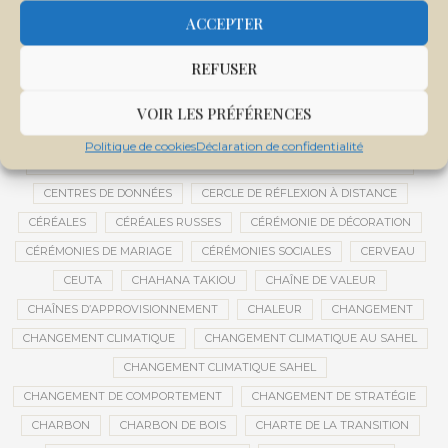
CENTRALE SOLAIRE DE SANANKOROBA
CENTRALES SOLAIRES
ACCEPTER
CENTRE D'INTELLIGENCE ARTIFICIELLE
REFUSER
CENTRE DE SANTÉ COMMUNAUTAIRE
CENTRE DU MALI
CENTRE INTERNATIONAL DE CONFÉRENCES DE BAMAKO
VOIR LES PRÉFÉRENCES
CENTRE MALI
Politique de cookies
Déclaration de confidentialité
CENTRE NATIONAL DES EXAMENS ET CONCOURS DE L’ÉDUCATION
CENTRES DE DONNÉES
CERCLE DE RÉFLEXION À DISTANCE
CÉRÉALES
CÉRÉALES RUSSES
CÉRÉMONIE DE DÉCORATION
CÉRÉMONIES DE MARIAGE
CÉRÉMONIES SOCIALES
CERVEAU
CEUTA
CHAHANA TAKIOU
CHAÎNE DE VALEUR
CHAÎNES D’APPROVISIONNEMENT
CHALEUR
CHANGEMENT
CHANGEMENT CLIMATIQUE
CHANGEMENT CLIMATIQUE AU SAHEL
CHANGEMENT CLIMATIQUE SAHEL
CHANGEMENT DE COMPORTEMENT
CHANGEMENT DE STRATÉGIE
CHARBON
CHARBON DE BOIS
CHARTE DE LA TRANSITION