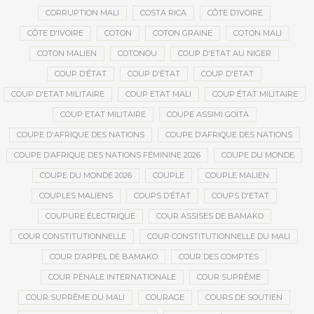
CORRUPTION MALI
COSTA RICA
CÔTE D’IVOIRE
CÔTE D'IVOIRE
COTON
COTON GRAINE
COTON MALI
COTON MALIEN
COTONOU
COUP D'ETAT AU NIGER
COUP D’ÉTAT
COUP D'ÉTAT
COUP D'ETAT
COUP D'ETAT MILITAIRE
COUP ETAT MALI
COUP ÉTAT MILITAIRE
COUP ETAT MILITAIRE
COUPE ASSIMI GOÏTA
COUPE D'AFRIQUE DES NATIONS
COUPE D’AFRIQUE DES NATIONS
COUPE D’AFRIQUE DES NATIONS FÉMININE 2026
COUPE DU MONDE
COUPE DU MONDE 2026
COUPLE
COUPLE MALIEN
COUPLES MALIENS
COUPS D’ÉTAT
COUPS D'ETAT
COUPURE ÉLECTRIQUE
COUR ASSISES DE BAMAKO
COUR CONSTITUTIONNELLE
COUR CONSTITUTIONNELLE DU MALI
COUR D’APPEL DE BAMAKO
COUR DES COMPTES
COUR PÉNALE INTERNATIONALE
COUR SUPRÊME
COUR SUPRÊME DU MALI
COURAGE
COURS DE SOUTIEN