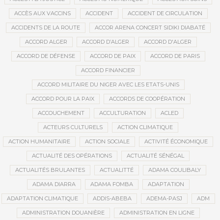
ACCÈS AUX VACCINS
ACCIDENT
ACCIDENT DE CIRCULATION
ACCIDENTS DE LA ROUTE
ACCOR ARENA CONCERT SIDIKI DIABATÉ
ACCORD ALGER
ACCORD D’ALGER
ACCORD D'ALGER
ACCORD DE DÉFENSE
ACCORD DE PAIX
ACCORD DE PARIS
ACCORD FINANCIER
ACCORD MILITAIRE DU NIGER AVEC LES ETATS-UNIS
ACCORD POUR LA PAIX
ACCORDS DE COOPÉRATION
ACCOUCHEMENT
ACCULTURATION
ACLED
ACTEURS CULTURELS
ACTION CLIMATIQUE
ACTION HUMANITAIRE
ACTION SOCIALE
ACTIVITÉ ÉCONOMIQUE
ACTUALITÉ DES OPÉRATIONS
ACTUALITÉ SÉNÉGAL
ACTUALITÉS BRULANTES
ACTUALITTÉ
ADAMA COULIBALY
ADAMA DIARRA
ADAMA FOMBA
ADAPTATION
ADAPTATION CLIMATIQUE
ADDIS-ABEBA
ADEMA-PASJ
ADM
ADMINISTRATION DOUANIÈRE
ADMINISTRATION EN LIGNE