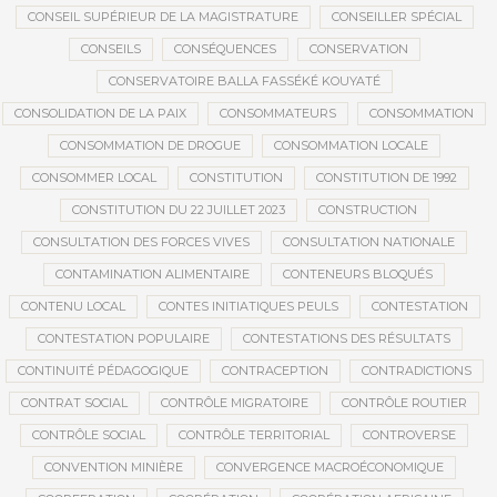
CONSEIL SUPÉRIEUR DE LA MAGISTRATURE
CONSEILLER SPÉCIAL
CONSEILS
CONSÉQUENCES
CONSERVATION
CONSERVATOIRE BALLA FASSÉKÉ KOUYATÉ
CONSOLIDATION DE LA PAIX
CONSOMMATEURS
CONSOMMATION
CONSOMMATION DE DROGUE
CONSOMMATION LOCALE
CONSOMMER LOCAL
CONSTITUTION
CONSTITUTION DE 1992
CONSTITUTION DU 22 JUILLET 2023
CONSTRUCTION
CONSULTATION DES FORCES VIVES
CONSULTATION NATIONALE
CONTAMINATION ALIMENTAIRE
CONTENEURS BLOQUÉS
CONTENU LOCAL
CONTES INITIATIQUES PEULS
CONTESTATION
CONTESTATION POPULAIRE
CONTESTATIONS DES RÉSULTATS
CONTINUITÉ PÉDAGOGIQUE
CONTRACEPTION
CONTRADICTIONS
CONTRAT SOCIAL
CONTRÔLE MIGRATOIRE
CONTRÔLE ROUTIER
CONTRÔLE SOCIAL
CONTRÔLE TERRITORIAL
CONTROVERSE
CONVENTION MINIÈRE
CONVERGENCE MACROÉCONOMIQUE