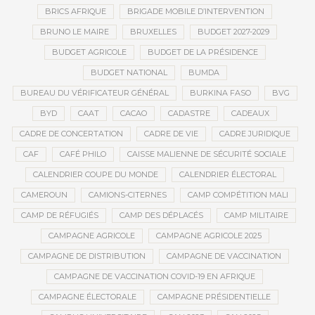
BRICS AFRIQUE
BRIGADE MOBILE D’INTERVENTION
BRUNO LE MAIRE
BRUXELLES
BUDGET 2027-2029
BUDGET AGRICOLE
BUDGET DE LA PRÉSIDENCE
BUDGET NATIONAL
BUMDA
BUREAU DU VÉRIFICATEUR GÉNÉRAL
BURKINA FASO
BVG
BYD
CAAT
CACAO
CADASTRE
CADEAUX
CADRE DE CONCERTATION
CADRE DE VIE
CADRE JURIDIQUE
CAF
CAFÉ PHILO
CAISSE MALIENNE DE SÉCURITÉ SOCIALE
CALENDRIER COUPE DU MONDE
CALENDRIER ÉLECTORAL
CAMEROUN
CAMIONS-CITERNES
CAMP COMPÉTITION MALI
CAMP DE RÉFUGIÉS
CAMP DES DÉPLACÉS
CAMP MILITAIRE
CAMPAGNE AGRICOLE
CAMPAGNE AGRICOLE 2025
CAMPAGNE DE DISTRIBUTION
CAMPAGNE DE VACCINATION
CAMPAGNE DE VACCINATION COVID-19 EN AFRIQUE
CAMPAGNE ÉLECTORALE
CAMPAGNE PRÉSIDENTIELLE