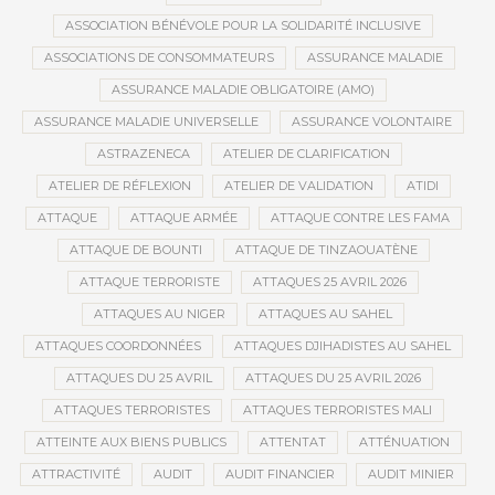
ASSOCIATION BÉNÉVOLE POUR LA SOLIDARITÉ INCLUSIVE
ASSOCIATIONS DE CONSOMMATEURS
ASSURANCE MALADIE
ASSURANCE MALADIE OBLIGATOIRE (AMO)
ASSURANCE MALADIE UNIVERSELLE
ASSURANCE VOLONTAIRE
ASTRAZENECA
ATELIER DE CLARIFICATION
ATELIER DE RÉFLEXION
ATELIER DE VALIDATION
ATIDI
ATTAQUE
ATTAQUE ARMÉE
ATTAQUE CONTRE LES FAMA
ATTAQUE DE BOUNTI
ATTAQUE DE TINZAOUATÈNE
ATTAQUE TERRORISTE
ATTAQUES 25 AVRIL 2026
ATTAQUES AU NIGER
ATTAQUES AU SAHEL
ATTAQUES COORDONNÉES
ATTAQUES DJIHADISTES AU SAHEL
ATTAQUES DU 25 AVRIL
ATTAQUES DU 25 AVRIL 2026
ATTAQUES TERRORISTES
ATTAQUES TERRORISTES MALI
ATTEINTE AUX BIENS PUBLICS
ATTENTAT
ATTÉNUATION
ATTRACTIVITÉ
AUDIT
AUDIT FINANCIER
AUDIT MINIER