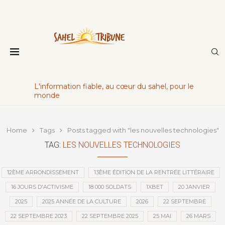
L'information fiable, au cœur du sahel, pour le
monde
Home
Tags
Posts tagged with "les nouvelles technologies"
TAG:
LES NOUVELLES TECHNOLOGIES
12ÈME ARRONDISSEMENT
13ÈME ÉDITION DE LA RENTRÉE LITTÉRAIRE
16 JOURS D'ACTIVISME
18 000 SOLDATS
1XBET
20 JANVIER
2025
2025 ANNÉE DE LA CULTURE
2026
22 SEPTEMBRE
22 SEPTEMBRE 2023
22 SEPTEMBRE 2025
25 MAI
26 MARS