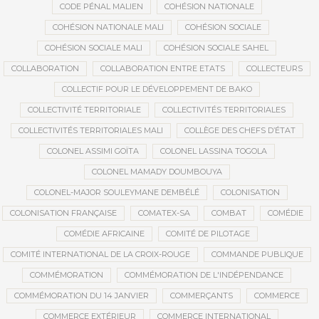
CODE PÉNAL MALIEN
COHÉSION NATIONALE
COHÉSION NATIONALE MALI
COHÉSION SOCIALE
COHÉSION SOCIALE MALI
COHÉSION SOCIALE SAHEL
COLLABORATION
COLLABORATION ENTRE ETATS
COLLECTEURS
COLLECTIF POUR LE DÉVELOPPEMENT DE BAKO
COLLECTIVITÉ TERRITORIALE
COLLECTIVITÉS TERRITORIALES
COLLECTIVITÉS TERRITORIALES MALI
COLLÈGE DES CHEFS D’ÉTAT
COLONEL ASSIMI GOÏTA
COLONEL LASSINA TOGOLA
COLONEL MAMADY DOUMBOUYA
COLONEL-MAJOR SOULEYMANE DEMBÉLÉ
COLONISATION
COLONISATION FRANÇAISE
COMATEX-SA
COMBAT
COMÉDIE
COMÉDIE AFRICAINE
COMITÉ DE PILOTAGE
COMITÉ INTERNATIONAL DE LA CROIX-ROUGE
COMMANDE PUBLIQUE
COMMÉMORATION
COMMÉMORATION DE L'INDÉPENDANCE
COMMÉMORATION DU 14 JANVIER
COMMERÇANTS
COMMERCE
COMMERCE EXTÉRIEUR
COMMERCE INTERNATIONAL