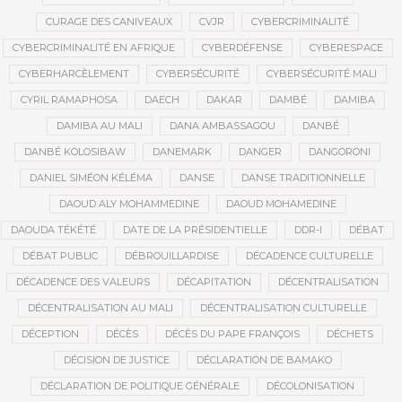
CURAGE DES CANIVEAUX
CVJR
CYBERCRIMINALITÉ
CYBERCRIMINALITÉ EN AFRIQUE
CYBERDÉFENSE
CYBERESPACE
CYBERHARCÈLEMENT
CYBERSÉCURITÉ
CYBERSÉCURITÉ MALI
CYRIL RAMAPHOSA
DAECH
DAKAR
DAMBÉ
DAMIBA
DAMIBA AU MALI
DANA AMBASSAGOU
DANBÉ
DANBÉ KOLOSIBAW
DANEMARK
DANGER
DANGORONI
DANIEL SIMÉON KÉLÉMA
DANSE
DANSE TRADITIONNELLE
DAOUD ALY MOHAMMEDINE
DAOUD MOHAMEDINE
DAOUDA TÉKÉTÉ
DATE DE LA PRÉSIDENTIELLE
DDR-I
DÉBAT
DÉBAT PUBLIC
DÉBROUILLARDISE
DÉCADENCE CULTURELLE
DÉCADENCE DES VALEURS
DÉCAPITATION
DÉCENTRALISATION
DÉCENTRALISATION AU MALI
DÉCENTRALISATION CULTURELLE
DÉCEPTION
DÉCÈS
DÉCÈS DU PAPE FRANÇOIS
DÉCHETS
DÉCISION DE JUSTICE
DÉCLARATION DE BAMAKO
DÉCLARATION DE POLITIQUE GÉNÉRALE
DÉCOLONISATION