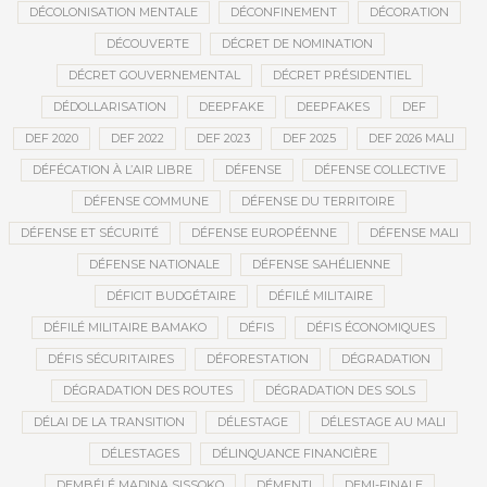
DÉCOLONISATION MENTALE
DÉCONFINEMENT
DÉCORATION
DÉCOUVERTE
DÉCRET DE NOMINATION
DÉCRET GOUVERNEMENTAL
DÉCRET PRÉSIDENTIEL
DÉDOLLARISATION
DEEPFAKE
DEEPFAKES
DEF
DEF 2020
DEF 2022
DEF 2023
DEF 2025
DEF 2026 MALI
DÉFÉCATION À L’AIR LIBRE
DÉFENSE
DÉFENSE COLLECTIVE
DÉFENSE COMMUNE
DÉFENSE DU TERRITOIRE
DÉFENSE ET SÉCURITÉ
DÉFENSE EUROPÉENNE
DÉFENSE MALI
DÉFENSE NATIONALE
DÉFENSE SAHÉLIENNE
DÉFICIT BUDGÉTAIRE
DÉFILÉ MILITAIRE
DÉFILÉ MILITAIRE BAMAKO
DÉFIS
DÉFIS ÉCONOMIQUES
DÉFIS SÉCURITAIRES
DÉFORESTATION
DÉGRADATION
DÉGRADATION DES ROUTES
DÉGRADATION DES SOLS
DÉLAI DE LA TRANSITION
DÉLESTAGE
DÉLESTAGE AU MALI
DÉLESTAGES
DÉLINQUANCE FINANCIÈRE
DEMBÉLÉ MADINA SISSOKO
DÉMENTI
DEMI-FINALE