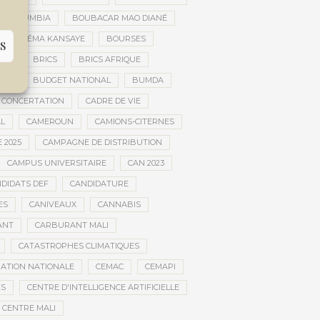
AR DOUMBIA
BOUBACAR MAO DIANÉ
BOURÉMA KANSAYE
BOURSES
S
EMA
BRICS
BRICS AFRIQUE
NCE
BUDGET NATIONAL
BUMDA
 CONCERTATION
CADRE DE VIE
AL
CAMEROUN
CAMIONS-CITERNES
 2025
CAMPAGNE DE DISTRIBUTION
CAMPUS UNIVERSITAIRE
CAN 2023
DIDATS DEF
CANDIDATURE
ES
CANIVEAUX
CANNABIS
ANT
CARBURANT MALI
CATASTROPHES CLIMATIQUES
ATION NATIONALE
CEMAC
CEMAPI
ES
CENTRE D'INTELLIGENCE ARTIFICIELLE
CENTRE MALI