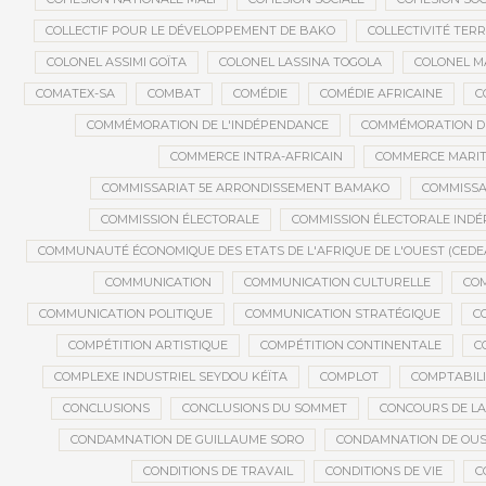
COLLECTIF POUR LE DÉVELOPPEMENT DE BAKO
COLLECTIVITÉ TERR
COLONEL ASSIMI GOÏTA
COLONEL LASSINA TOGOLA
COLONEL 
COMATEX-SA
COMBAT
COMÉDIE
COMÉDIE AFRICAINE
C
COMMÉMORATION DE L'INDÉPENDANCE
COMMÉMORATION DU
COMMERCE INTRA-AFRICAIN
COMMERCE MARIT
COMMISSARIAT 5E ARRONDISSEMENT BAMAKO
COMMISSA
COMMISSION ÉLECTORALE
COMMISSION ÉLECTORALE IND
COMMUNAUTÉ ÉCONOMIQUE DES ETATS DE L'AFRIQUE DE L'OUEST (CEDE
COMMUNICATION
COMMUNICATION CULTURELLE
COM
COMMUNICATION POLITIQUE
COMMUNICATION STRATÉGIQUE
C
COMPÉTITION ARTISTIQUE
COMPÉTITION CONTINENTALE
C
COMPLEXE INDUSTRIEL SEYDOU KÉÏTA
COMPLOT
COMPTABILI
CONCLUSIONS
CONCLUSIONS DU SOMMET
CONCOURS DE LA
CONDAMNATION DE GUILLAUME SORO
CONDAMNATION DE OU
CONDITIONS DE TRAVAIL
CONDITIONS DE VIE
C