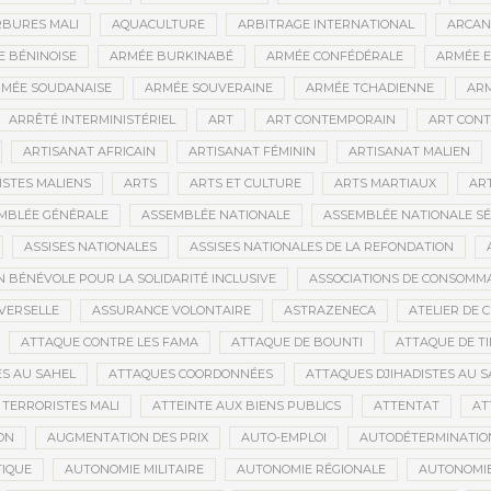
BURES MALI
AQUACULTURE
ARBITRAGE INTERNATIONAL
ARCAN
 BÉNINOISE
ARMÉE BURKINABÉ
ARMÉE CONFÉDÉRALE
ARMÉE E
MÉE SOUDANAISE
ARMÉE SOUVERAINE
ARMÉE TCHADIENNE
ARM
ARRÊTÉ INTERMINISTÉRIEL
ART
ART CONTEMPORAIN
ART CONT
ARTISANAT AFRICAIN
ARTISANAT FÉMININ
ARTISANAT MALIEN
ISTES MALIENS
ARTS
ARTS ET CULTURE
ARTS MARTIAUX
AR
MBLÉE GÉNÉRALE
ASSEMBLÉE NATIONALE
ASSEMBLÉE NATIONALE S
ASSISES NATIONALES
ASSISES NATIONALES DE LA REFONDATION
N BÉNÉVOLE POUR LA SOLIDARITÉ INCLUSIVE
ASSOCIATIONS DE CONSOMM
VERSELLE
ASSURANCE VOLONTAIRE
ASTRAZENECA
ATELIER DE 
ATTAQUE CONTRE LES FAMA
ATTAQUE DE BOUNTI
ATTAQUE DE T
S AU SAHEL
ATTAQUES COORDONNÉES
ATTAQUES DJIHADISTES AU S
TERRORISTES MALI
ATTEINTE AUX BIENS PUBLICS
ATTENTAT
AT
ON
AUGMENTATION DES PRIX
AUTO-EMPLOI
AUTODÉTERMINATIO
IQUE
AUTONOMIE MILITAIRE
AUTONOMIE RÉGIONALE
AUTONOMIE