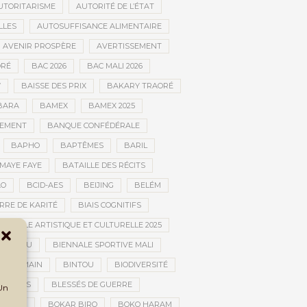
UTORITARISME
AUTORITÉ DE L’ÉTAT
LLES
AUTOSUFFISANCE ALIMENTAIRE
AVENIR PROSPÈRE
AVERTISSEMENT
RÉ
BAC 2026
BAC MALI 2026
W
BAISSE DES PRIX
BAKARY TRAORÉ
BARA
BAMEX
BAMEX 2025
PEMENT
BANQUE CONFÉDÉRALE
BAPHO
BAPTÊMES
BARIL
MAYE FAYE
BATAILLE DES RÉCITS
AO
BCID-AES
BEIJING
BELÉM
RRE DE KARITÉ
BIAIS COGNITIFS
IENNALE ARTISTIQUE ET CULTURELLE 2025
BOUCTOU
BIENNALE SPORTIVE MALI
AN HUMAIN
BINTOU
BIODIVERSITÉ
BLESSÉS
BLESSÉS DE GUERRE
 Un
GOLAN
BOKAR BIRO
BOKO HARAM