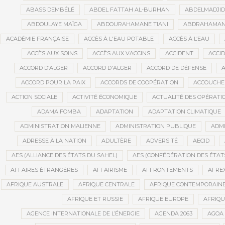
ABASS DEMBÉLÉ
ABDEL FATTAH AL-BURHAN
ABDELMADJI
ABDOULAYE MAÏGA
ABDOURAHAMANE TIANI
ABDRAHAMANE
ACADÉMIE FRANÇAISE
ACCÈS À L'EAU POTABLE
ACCÈS À L’EAU
ACCÈS AUX SOINS
ACCÈS AUX VACCINS
ACCIDENT
ACCI
ACCORD D’ALGER
ACCORD D'ALGER
ACCORD DE DÉFENSE
A
ACCORD POUR LA PAIX
ACCORDS DE COOPÉRATION
ACCOUCHE
ACTION SOCIALE
ACTIVITÉ ÉCONOMIQUE
ACTUALITÉ DES OPÉRATI
ADAMA FOMBA
ADAPTATION
ADAPTATION CLIMATIQUE
ADMINISTRATION MALIENNE
ADMINISTRATION PUBLIQUE
ADMI
ADRESSE À LA NATION
ADULTÈRE
ADVERSITÉ
AECID
AES (ALLIANCE DES ÉTATS DU SAHEL)
AES (CONFÉDÉRATION DES ÉTAT
AFFAIRES ÉTRANGÈRES
AFFAIRISME
AFFRONTEMENTS
AFRE
AFRIQUE AUSTRALE
AFRIQUE CENTRALE
AFRIQUE CONTEMPORAIN
AFRIQUE ET RUSSIE
AFRIQUE EUROPE
AFRIQ
AGENCE INTERNATIONALE DE L’ÉNERGIE
AGENDA 2063
AGOA