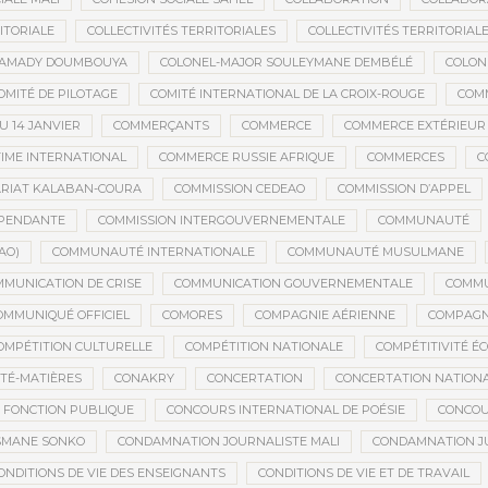
ITORIALE
COLLECTIVITÉS TERRITORIALES
COLLECTIVITÉS TERRITORIALE
MAMADY DOUMBOUYA
COLONEL-MAJOR SOULEYMANE DEMBÉLÉ
COLON
OMITÉ DE PILOTAGE
COMITÉ INTERNATIONAL DE LA CROIX-ROUGE
COM
 14 JANVIER
COMMERÇANTS
COMMERCE
COMMERCE EXTÉRIEUR
IME INTERNATIONAL
COMMERCE RUSSIE AFRIQUE
COMMERCES
C
RIAT KALABAN-COURA
COMMISSION CEDEAO
COMMISSION D’APPEL
ÉPENDANTE
COMMISSION INTERGOUVERNEMENTALE
COMMUNAUTÉ
AO)
COMMUNAUTÉ INTERNATIONALE
COMMUNAUTÉ MUSULMANE
MUNICATION DE CRISE
COMMUNICATION GOUVERNEMENTALE
COMMU
OMMUNIQUÉ OFFICIEL
COMORES
COMPAGNIE AÉRIENNE
COMPAGNI
OMPÉTITION CULTURELLE
COMPÉTITION NATIONALE
COMPÉTITIVITÉ É
TÉ-MATIÈRES
CONAKRY
CONCERTATION
CONCERTATION NATION
 FONCTION PUBLIQUE
CONCOURS INTERNATIONAL DE POÉSIE
CONCOU
SMANE SONKO
CONDAMNATION JOURNALISTE MALI
CONDAMNATION JU
ONDITIONS DE VIE DES ENSEIGNANTS
CONDITIONS DE VIE ET DE TRAVAIL