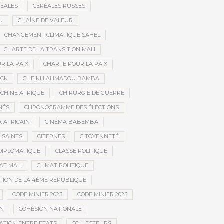
ÉALES
CÉRÉALES RUSSES
U
CHAÎNE DE VALEUR
CHANGEMENT CLIMATIQUE SAHEL
CHARTE DE LA TRANSITION MALI
R LA PAIX
CHARTE POUR LA PAIX
ECK
CHEIKH AHMADOU BAMBA
CHINE AFRIQUE
CHIRURGIE DE GUERRE
NÉS
CHRONOGRAMME DES ÉLECTIONS
 AFRICAIN
CINÉMA BABEMBA
3 SAINTS
CITERNES
CITOYENNETÉ
DIPLOMATIQUE
CLASSE POLITIQUE
AT MALI
CLIMAT POLITIQUE
TION DE LA 4ÈME RÉPUBLIQUE
CODE MINIER 2023
CODE MINIER 2023
EN
COHÉSION NATIONALE
ATION ENTRE ETATS
COLLECTEURS