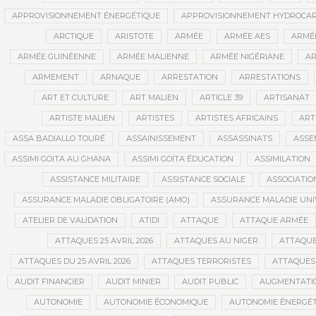
APPROVISIONNEMENT ÉNERGÉTIQUE
APPROVISIONNEMENT HYDROCAR
ARCTIQUE
ARISTOTE
ARMÉE
ARMÉE AES
ARMÉE
ARMÉE GUINÉENNE
ARMÉE MALIENNE
ARMÉE NIGÉRIANE
AR
ARMEMENT
ARNAQUE
ARRESTATION
ARRESTATIONS
ART ET CULTURE
ART MALIEN
ARTICLE 39
ARTISANAT
ARTISTE MALIEN
ARTISTES
ARTISTES AFRICAINS
ART
ASSA BADIALLO TOURÉ
ASSAINISSEMENT
ASSASSINATS
ASSE
ASSIMI GOITA AU GHANA
ASSIMI GOÏTA ÉDUCATION
ASSIMILATION
ASSISTANCE MILITAIRE
ASSISTANCE SOCIALE
ASSOCIATIO
ASSURANCE MALADIE OBLIGATOIRE (AMO)
ASSURANCE MALADIE UNI
ATELIER DE VALIDATION
ATIDI
ATTAQUE
ATTAQUE ARMÉE
ATTAQUES 25 AVRIL 2026
ATTAQUES AU NIGER
ATTAQUE
ATTAQUES DU 25 AVRIL 2026
ATTAQUES TERRORISTES
ATTAQUES 
AUDIT FINANCIER
AUDIT MINIER
AUDIT PUBLIC
AUGMENTATI
AUTONOMIE
AUTONOMIE ÉCONOMIQUE
AUTONOMIE ÉNERGÉT