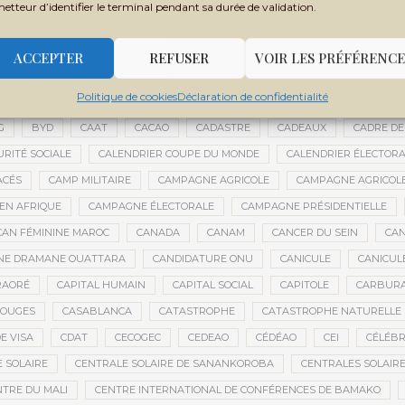
metteur d’identifier le terminal pendant sa durée de validation.
 FILY SISSOKO
BOUBACAR BOCOUM
BOUBACAR DIANÉ
BOUBAC
CE
BOULIKESSI
BOULKESSI
BOURAKÉBOUGOU
BOUREM
ACCEPTER
REFUSER
VOIR LES PRÉFÉRENCE
ASSAGE CULTUREL
BRÉMA ELY DICKO
BRÉSIL
BRICE OLIGUI NGU
Politique de cookies
Déclaration de confidentialité
ES
BUDGET 2027-2029
BUDGET AGRICOLE
BUDGET DE LA PRÉSIDE
G
BYD
CAAT
CACAO
CADASTRE
CADEAUX
CADRE DE
URITÉ SOCIALE
CALENDRIER COUPE DU MONDE
CALENDRIER ÉLECTOR
ACÉS
CAMP MILITAIRE
CAMPAGNE AGRICOLE
CAMPAGNE AGRICOLE
 EN AFRIQUE
CAMPAGNE ÉLECTORALE
CAMPAGNE PRÉSIDENTIELLE
CAN FÉMININE MAROC
CANADA
CANAM
CANCER DU SEIN
CAN
ANE DRAMANE OUATTARA
CANDIDATURE ONU
CANICULE
CANICUL
RAORÉ
CAPITAL HUMAIN
CAPITAL SOCIAL
CAPITOLE
CARBUR
ROUGES
CASABLANCA
CATASTROPHE
CATASTROPHE NATURELLE
E VISA
CDAT
CECOGEC
CEDEAO
CÉDÉAO
CEI
CÉLÉBR
 SOLAIRE
CENTRALE SOLAIRE DE SANANKOROBA
CENTRALES SOLAIR
NTRE DU MALI
CENTRE INTERNATIONAL DE CONFÉRENCES DE BAMAKO