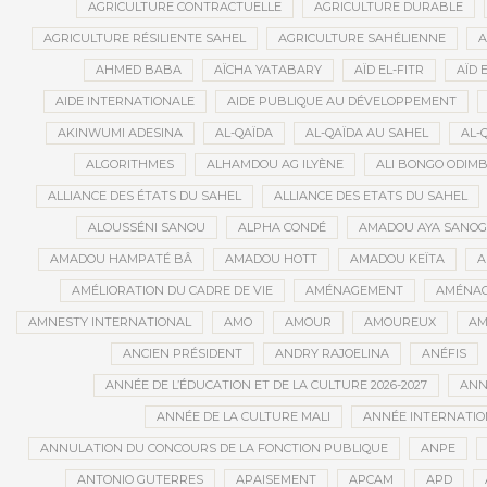
AGRICULTURE CONTRACTUELLE
AGRICULTURE DURABLE
AGRICULTURE RÉSILIENTE SAHEL
AGRICULTURE SAHÉLIENNE
A
AHMED BABA
AÏCHA YATABARY
AÏD EL-FITR
AÏD 
AIDE INTERNATIONALE
AIDE PUBLIQUE AU DÉVELOPPEMENT
AKINWUMI ADESINA
AL-QAÏDA
AL-QAÏDA AU SAHEL
AL-
ALGORITHMES
ALHAMDOU AG ILYÈNE
ALI BONGO ODIM
ALLIANCE DES ÉTATS DU SAHEL
ALLIANCE DES ETATS DU SAHEL
ALOUSSÉNI SANOU
ALPHA CONDÉ
AMADOU AYA SANO
AMADOU HAMPATÉ BÂ
AMADOU HOTT
AMADOU KEÏTA
A
AMÉLIORATION DU CADRE DE VIE
AMÉNAGEMENT
AMÉNAG
AMNESTY INTERNATIONAL
AMO
AMOUR
AMOUREUX
AM
ANCIEN PRÉSIDENT
ANDRY RAJOELINA
ANÉFIS
ANNÉE DE L’ÉDUCATION ET DE LA CULTURE 2026-2027
ANNÉ
ANNÉE DE LA CULTURE MALI
ANNÉE INTERNATION
ANNULATION DU CONCOURS DE LA FONCTION PUBLIQUE
ANPE
ANTONIO GUTERRES
APAISEMENT
APCAM
APD