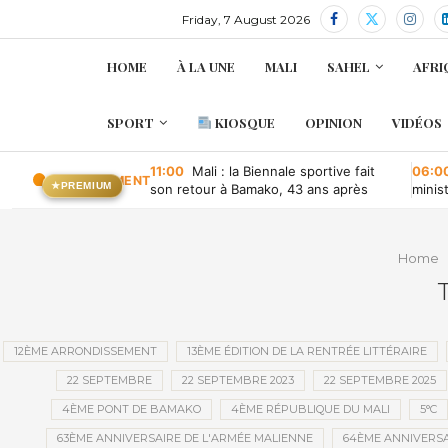
Friday, 7 August 2026
HOME
À LA UNE
MALI
SAHEL
AFRI
SPORT
KIOSQUE
OPINION
VIDÉOS
11:00
Mali : la Biennale sportive fait
06:0
EN CE MOMENT
★
PREMIUM
son retour à Bamako, 43 ans après
minis
retou
Home
12ÈME ARRONDISSEMENT
13ÈME ÉDITION DE LA RENTRÉE LITTÉRAIRE
22 SEPTEMBRE
22 SEPTEMBRE 2023
22 SEPTEMBRE 2025
4ÈME PONT DE BAMAKO
4ÈME RÉPUBLIQUE DU MALI
5°C
63ÈME ANNIVERSAIRE DE L'ARMÉE MALIENNE
64ÈME ANNIVERSA