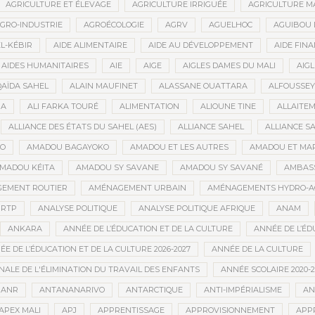
AGRICULTURE ET ÉLEVAGE
AGRICULTURE IRRIGUÉE
AGRICULTURE M
GRO-INDUSTRIE
AGROÉCOLOGIE
AGRV
AGUELHOC
AGUIBOU
EL-KÉBIR
AIDE ALIMENTAIRE
AIDE AU DÉVELOPPEMENT
AIDE FINA
AIDES HUMANITAIRES
AIE
AIGE
AIGLES DAMES DU MALI
AIGL
QAÏDA SAHEL
ALAIN MAUFINET
ALASSANE OUATTARA
ALFOUSSEY
BA
ALI FARKA TOURÉ
ALIMENTATION
ALIOUNE TINE
ALLAITE
ALLIANCE DES ÉTATS DU SAHEL (AES)
ALLIANCE SAHEL
ALLIANCE S
GO
AMADOU BAGAYOKO
AMADOU ET LES AUTRES
AMADOU ET MA
MADOU KÉITA
AMADOU SY SAVANE
AMADOU SY SAVANÉ
AMBAS
EMENT ROUTIER
AMÉNAGEMENT URBAIN
AMÉNAGEMENTS HYDRO-A
RTP
ANALYSE POLITIQUE
ANALYSE POLITIQUE AFRIQUE
ANAM
ANKARA
ANNÉE DE L’ÉDUCATION ET DE LA CULTURE
ANNÉE DE L’ÉD
E DE L’ÉDUCATION ET DE LA CULTURE 2026-2027
ANNÉE DE LA CULTURE
ALE DE L'ÉLIMINATION DU TRAVAIL DES ENFANTS
ANNÉE SCOLAIRE 2020-2
ANR
ANTANANARIVO
ANTARCTIQUE
ANTI-IMPÉRIALISME
AN
APEX MALI
APJ
APPRENTISSAGE
APPROVISIONNEMENT
APP