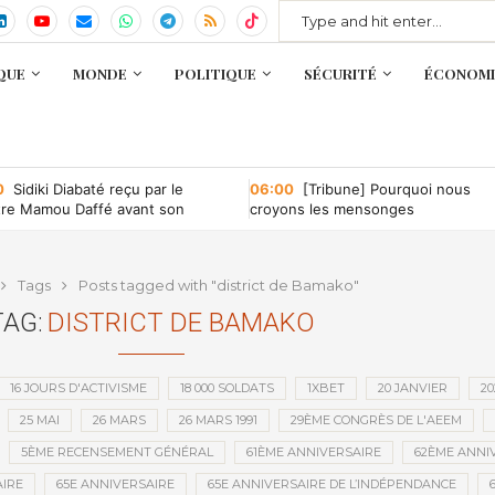
QUE
MONDE
POLITIQUE
SÉCURITÉ
ÉCONOMI
0
Sidiki Diabaté reçu par le
06:00
[Tribune] Pourquoi nous
tre Mamou Daffé avant son
croyons les mensonges
r à l’Accor Arena de Paris
Tags
Posts tagged with "district de Bamako"
TAG:
DISTRICT DE BAMAKO
16 JOURS D'ACTIVISME
18 000 SOLDATS
1XBET
20 JANVIER
20
25 MAI
26 MARS
26 MARS 1991
29ÈME CONGRÈS DE L'AEEM
5ÈME RECENSEMENT GÉNÉRAL
61ÈME ANNIVERSAIRE
62ÈME ANNI
IRE
65E ANNIVERSAIRE
65E ANNIVERSAIRE DE L’INDÉPENDANCE