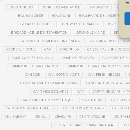
l’é
BOLA TINUBU
BONNE GOUVERNANCE
BOTSWANA
BOUARÉ
BOUBOU CISSÉ
BOUGOUNI
BOULEVARD DE L’INDÉPENDAN
BOURSES D'ÉTUDES
BOURSES ÉTUDIANTS
BOZO
BR
BRIGADE MOBILE D’INTERVENTION
BRUNO LE MAIRE
BRUXELL
BUREAU DU VÉRIFICATEUR GÉNÉRAL
BURKINA FASO
BV
CADRE JURIDIQUE
CAF
CAFÉ PHILO
CAISSE MALIENNE DE SÉC
CAMP COMPÉTITION MALI
CAMP DE RÉFUGIÉS
CAMP DES DÉPL
CAMPAGNE DE VACCINATION
CAMPAGNE DE VACCINATION COVID-19
CAN 2025
CAN CÔTE D'IVOIRE
CAN FÉMININE 2026
CANDIDATURE D'OUSMANE SONKO
CANDIDATURE DE ALASS
CANTINES SCOLAIRES
CAP
CAPITAINE IBRAHIM T
CARTE D’IDENTITÉ BIOMÉTRIQUE
CARTE NINA
CARTONS 
CATASTROPHES NATURELLES
CAUTION 10 000 DOLLARS
CAUTION D
CEN-SNESUP
CENOU
CENSURE
CENTRAFRIQUE
CENTRALE
CENTRE DE SANTÉ COMMUNAUTAIRE
CE