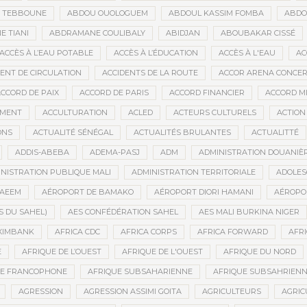
D TEBBOUNE
ABDOU OUOLOGUEM
ABDOUL KASSIM FOMBA
ABDO
 TIANI
ABDRAMANE COULIBALY
ABIDJAN
ABOUBAKAR CISSÉ
ACCÈS À L’EAU POTABLE
ACCÈS À L’ÉDUCATION
ACCÈS À L'EAU
AC
DENT DE CIRCULATION
ACCIDENTS DE LA ROUTE
ACCOR ARENA CONCERT
CCORD DE PAIX
ACCORD DE PARIS
ACCORD FINANCIER
ACCORD MI
MENT
ACCULTURATION
ACLED
ACTEURS CULTURELS
ACTION
ONS
ACTUALITÉ SÉNÉGAL
ACTUALITÉS BRULANTES
ACTUALITTÉ
ADDIS-ABEBA
ADEMA-PASJ
ADM
ADMINISTRATION DOUANIÈ
NISTRATION PUBLIQUE MALI
ADMINISTRATION TERRITORIALE
ADOLES
AEEM
AÉROPORT DE BAMAKO
AÉROPORT DIORI HAMANI
AÉROPO
S DU SAHEL)
AES CONFÉDÉRATION SAHEL
AES MALI BURKINA NIGER
XIMBANK
AFRICA CDC
AFRICA CORPS
AFRICA FORWARD
AFRI
E
AFRIQUE DE L’OUEST
AFRIQUE DE L'OUEST
AFRIQUE DU NORD
UE FRANCOPHONE
AFRIQUE SUBSAHARIENNE
AFRIQUE SUBSAHRIEN
AGRESSION
AGRESSION ASSIMI GOITA
AGRICULTEURS
AGRIC