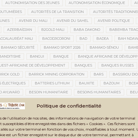
AUTONOMISATION DES JEUNES
AUTONOMISATION ÉCONOMIQUE
A
OUTUMIÈRES
AUTORITÉS DE LA TRANSITION
AUTORITÉS TRADITIONNE
EUNES
AVENIR DU MALI
AVENIR DU SAHEL
AVENIR POLITIQUE
AZERBAÏDJAN
B2GOLD MALI
BABA DAKONO
BABEMBA TRAO
CCALAURÉAT MALI
BACODJICORONI
BAD
BADEA
BAH NDA
BAMAKO SÉCURITÉ
BAMAKO SPORT 2026
BAMAKO-SÉNOU
BAM
BANDITISME
BANGUI
BANQUE
BANQUE AFRICAINE DE DÉVELOP
EST-AFRICAINE DE DÉVELOPPEMENT
BANQUES
BANQUES RUSSES
RICK GOLD
BARRICK MINING CORPORATION
BARS
BASSIROU DIO
S ÉLECTRIQUES
BATTERIES LITHIUM
BAUXITE
BAZOUM
BCE
D AYLWARD
BESOIN HUMANITAIRE
BESOINS HUMANITAIRES
BEU
CAINE DE LA PHOTOGRAPHIE
BIENNALE ARTISTIQUE ET CULTURELLE
B
Politique de confidentialité
NNALE ARTISTIQUE ET CULTURELLE TOMBOUCTOU 2025
BIENNALE DE TOM
s de l’utilisation de nos sites, des informations de navigation de votre terminal
A TRANSITION
BILAN DES ACTIVITÉS
BILAN ET PERSPECTIVES
BIL
t susceptibles d’être enregistrées dans des fichiers « Cookies ». Ces fichiers sont
BLANCHIMENT DE CAPITAUX
BLASPHÈME
BLÉ
BLÉ RUSSE
tallés sur votre terminal en fonction de vos choix, modifiables à tout moment.
kie est un fichier enregistré sur le disque dur de votre terminal, permettant à
CONOMIQUE
BLOGING
BNDA
BOAD
BOBO-DIOULASSO
BO