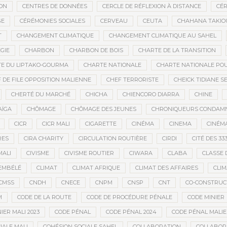
ON
CENTRES DE DONNÉES
CERCLE DE RÉFLEXION À DISTANCE
CÉR
GE
CÉRÉMONIES SOCIALES
CERVEAU
CEUTA
CHAHANA TAKIO
T
CHANGEMENT CLIMATIQUE
CHANGEMENT CLIMATIQUE AU SAHEL
GIE
CHARBON
CHARBON DE BOIS
CHARTE DE LA TRANSITION
E DU LIPTAKO-GOURMA
CHARTE NATIONALE
CHARTE NATIONALE POU
 DE FILE OPPOSITION MALIENNE
CHEF TERRORISTE
CHEICK TIDIANE S
CHERTÉ DU MARCHÉ
CHICHA
CHIENCORO DIARRA
CHINE
AÏGA
CHÔMAGE
CHÔMAGE DES JEUNES
CHRONIQUEURS CONDAM
CICR
CICR MALI
CIGARETTE
CINÉMA
CINEMA
CINÉMA
RES
CIRA CHARITY
CIRCULATION ROUTIÈRE
CIRDI
CITÉ DES 33
MALI
CIVISME
CIVISME ROUTIER
CIWARA
CLABA
CLASSE 
EMBÉLÉ
CLIMAT
CLIMAT AFRIQUE
CLIMAT DES AFFAIRES
CLIM
CMSS
CNDH
CNECE
CNPM
CNSP
CNT
CO-CONSTRUC
M
CODE DE LA ROUTE
CODE DE PROCÉDURE PÉNALE
CODE MINIER
IER MALI 2023
CODE PÉNAL
CODE PÉNAL 2024
CODE PÉNAL MALI
IALE MALI
COHÉSION SOCIALE SAHEL
COLLABORATION
COLLABOR