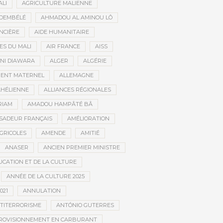
ALI
AGRICULTURE MALIENNE
 DEMBÉLÉ
AHMADOU AL AMINOU LÔ
NCIÈRE
AIDE HUMANITAIRE
ES DU MALI
AIR FRANCE
AISS
NI DIAWARA
ALGER
ALGÉRIE
MENT MATERNEL
ALLEMAGNE
AHÉLIENNE
ALLIANCES RÉGIONALES
RIAM
AMADOU HAMPÂTÉ BÂ
SADEUR FRANÇAIS
AMÉLIORATION
GRICOLES
AMENDE
AMITIÉ
ANASER
ANCIEN PREMIER MINISTRE
UCATION ET DE LA CULTURE
ANNÉE DE LA CULTURE 2025
021
ANNULATION
TITERRORISME
ANTÓNIO GUTERRES
ROVISIONNEMENT EN CARBURANT