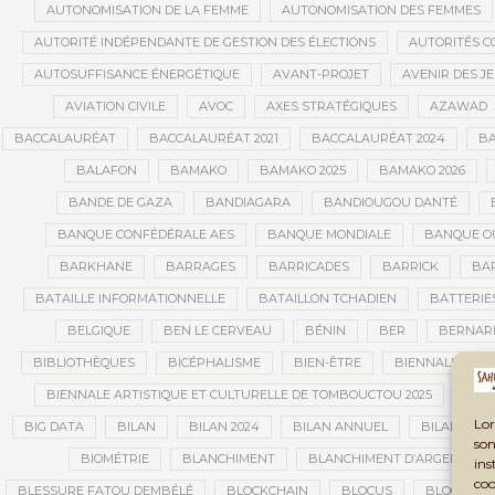
AUTONOMISATION DE LA FEMME
AUTONOMISATION DES FEMMES
AUTORITÉ INDÉPENDANTE DE GESTION DES ÉLECTIONS
AUTORITÉS C
AUTOSUFFISANCE ÉNERGÉTIQUE
AVANT-PROJET
AVENIR DES J
AVIATION CIVILE
AVOC
AXES STRATÉGIQUES
AZAWAD
BACCALAURÉAT
BACCALAURÉAT 2021
BACCALAURÉAT 2024
BA
BALAFON
BAMAKO
BAMAKO 2025
BAMAKO 2026
BANDE DE GAZA
BANDIAGARA
BANDIOUGOU DANTÉ
BANQUE CONFÉDÉRALE AES
BANQUE MONDIALE
BANQUE OU
BARKHANE
BARRAGES
BARRICADES
BARRICK
BAR
BATAILLE INFORMATIONNELLE
BATAILLON TCHADIEN
BATTERIE
BELGIQUE
BEN LE CERVEAU
BÉNIN
BER
BERNAR
BIBLIOTHÈQUES
BICÉPHALISME
BIEN-ÊTRE
BIENNALE AFRI
BIENNALE ARTISTIQUE ET CULTURELLE DE TOMBOUCTOU 2025
BIE
Lor
BIG DATA
BILAN
BILAN 2024
BILAN ANNUEL
BILAN DE L
son
BIOMÉTRIE
BLANCHIMENT
BLANCHIMENT D’ARGENT
ins
coo
BLESSURE FATOU DEMBÉLÉ
BLOCKCHAIN
BLOCUS
BLOCUS É