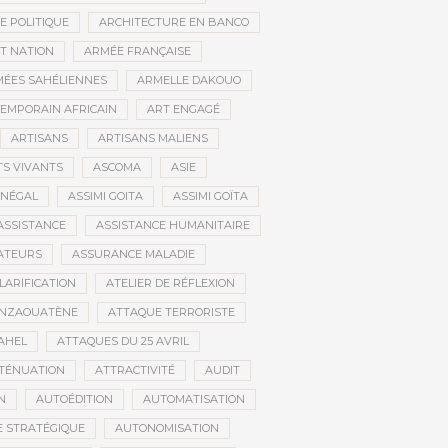
E POLITIQUE
ARCHITECTURE EN BANCO
T NATION
ARMÉE FRANÇAISE
ÉES SAHÉLIENNES
ARMELLE DAKOUO
EMPORAIN AFRICAIN
ART ENGAGÉ
ARTISANS
ARTISANS MALIENS
TS VIVANTS
ASCOMA
ASIE
ÉNÉGAL
ASSIMI GOITA
ASSIMI GOÏTA
ASSISTANCE
ASSISTANCE HUMANITAIRE
ATEURS
ASSURANCE MALADIE
CLARIFICATION
ATELIER DE RÉFLEXION
INZAOUATÈNE
ATTAQUE TERRORISTE
AHEL
ATTAQUES DU 25 AVRIL
TÉNUATION
ATTRACTIVITÉ
AUDIT
N
AUTOÉDITION
AUTOMATISATION
 STRATÉGIQUE
AUTONOMISATION