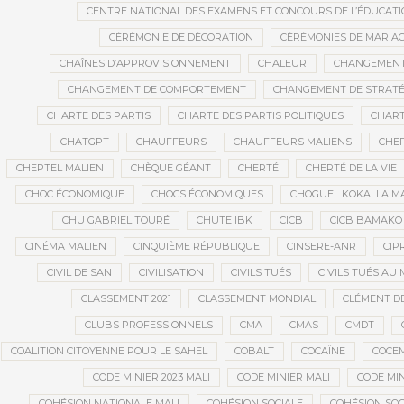
CENTRE NATIONAL DES EXAMENS ET CONCOURS DE L’ÉDUCATI
CÉRÉMONIE DE DÉCORATION
CÉRÉMONIES DE MARIA
CHAÎNES D’APPROVISIONNEMENT
CHALEUR
CHANGEMEN
CHANGEMENT DE COMPORTEMENT
CHANGEMENT DE STRATÉ
CHARTE DES PARTIS
CHARTE DES PARTIS POLITIQUES
CHART
CHATGPT
CHAUFFEURS
CHAUFFEURS MALIENS
CHEF
CHEPTEL MALIEN
CHÈQUE GÉANT
CHERTÉ
CHERTÉ DE LA VIE
CHOC ÉCONOMIQUE
CHOCS ÉCONOMIQUES
CHOGUEL KOKALLA M
CHU GABRIEL TOURÉ
CHUTE IBK
CICB
CICB BAMAKO
CINÉMA MALIEN
CINQUIÈME RÉPUBLIQUE
CINSERE-ANR
CIP
CIVIL DE SAN
CIVILISATION
CIVILS TUÉS
CIVILS TUÉS AU 
CLASSEMENT 2021
CLASSEMENT MONDIAL
CLÉMENT D
CLUBS PROFESSIONNELS
CMA
CMAS
CMDT
COALITION CITOYENNE POUR LE SAHEL
COBALT
COCAÏNE
COCE
CODE MINIER 2023 MALI
CODE MINIER MALI
CODE MIN
COHÉSION NATIONALE MALI
COHÉSION SOCIALE
COHÉSION SOC