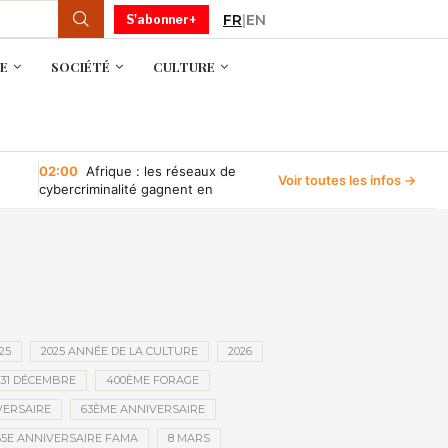
FR
|
EN
S'abonner+
E
SOCIÉTÉ
CULTURE
02:00
Afrique : les réseaux de
Voir toutes les infos →
cybercriminalité gagnent en
puissance, selon INTERPOL
25
2025 ANNÉE DE LA CULTURE
2026
31 DÉCEMBRE
400ÈME FORAGE
VERSAIRE
63ÈME ANNIVERSAIRE
65E ANNIVERSAIRE FAMA
8 MARS