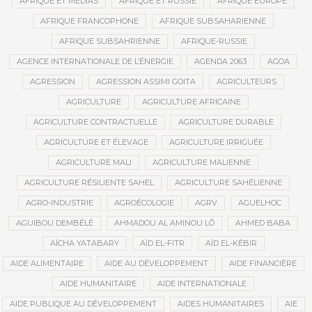
AFRIQUE ET MÉDIAS
AFRIQUE ET RUSSIE
AFRIQUE EUROPE
AFRIQUE FRANCOPHONE
AFRIQUE SUBSAHARIENNE
AFRIQUE SUBSAHRIENNE
AFRIQUE-RUSSIE
AGENCE INTERNATIONALE DE L’ÉNERGIE
AGENDA 2063
AGOA
AGRESSION
AGRESSION ASSIMI GOITA
AGRICULTEURS
AGRICULTURE
AGRICULTURE AFRICAINE
AGRICULTURE CONTRACTUELLE
AGRICULTURE DURABLE
AGRICULTURE ET ÉLEVAGE
AGRICULTURE IRRIGUÉE
AGRICULTURE MALI
AGRICULTURE MALIENNE
AGRICULTURE RÉSILIENTE SAHEL
AGRICULTURE SAHÉLIENNE
AGRO-INDUSTRIE
AGROÉCOLOGIE
AGRV
AGUELHOC
AGUIBOU DEMBÉLÉ
AHMADOU AL AMINOU LÔ
AHMED BABA
AÏCHA YATABARY
AÏD EL-FITR
AÏD EL-KÉBIR
AIDE ALIMENTAIRE
AIDE AU DÉVELOPPEMENT
AIDE FINANCIÈRE
AIDE HUMANITAIRE
AIDE INTERNATIONALE
AIDE PUBLIQUE AU DÉVELOPPEMENT
AIDES HUMANITAIRES
AIE