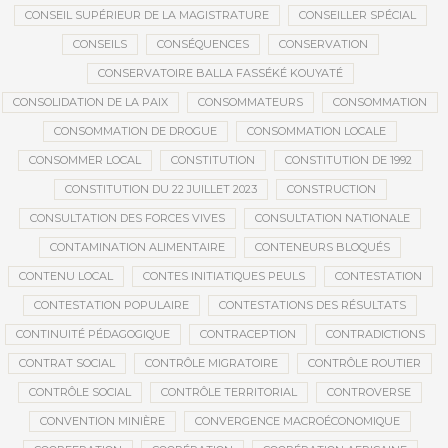
CONSEIL SUPÉRIEUR DE LA MAGISTRATURE
CONSEILLER SPÉCIAL
CONSEILS
CONSÉQUENCES
CONSERVATION
CONSERVATOIRE BALLA FASSÉKÉ KOUYATÉ
CONSOLIDATION DE LA PAIX
CONSOMMATEURS
CONSOMMATION
CONSOMMATION DE DROGUE
CONSOMMATION LOCALE
CONSOMMER LOCAL
CONSTITUTION
CONSTITUTION DE 1992
CONSTITUTION DU 22 JUILLET 2023
CONSTRUCTION
CONSULTATION DES FORCES VIVES
CONSULTATION NATIONALE
CONTAMINATION ALIMENTAIRE
CONTENEURS BLOQUÉS
CONTENU LOCAL
CONTES INITIATIQUES PEULS
CONTESTATION
CONTESTATION POPULAIRE
CONTESTATIONS DES RÉSULTATS
CONTINUITÉ PÉDAGOGIQUE
CONTRACEPTION
CONTRADICTIONS
CONTRAT SOCIAL
CONTRÔLE MIGRATOIRE
CONTRÔLE ROUTIER
CONTRÔLE SOCIAL
CONTRÔLE TERRITORIAL
CONTROVERSE
CONVENTION MINIÈRE
CONVERGENCE MACROÉCONOMIQUE