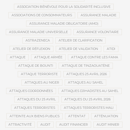
ASSOCIATION BÉNÉVOLE POUR LA SOLIDARITÉ INCLUSIVE
ASSOCIATIONS DE CONSOMMATEURS
ASSURANCE MALADIE
ASSURANCE MALADIE OBLIGATOIRE (AMO)
ASSURANCE MALADIE UNIVERSELLE
ASSURANCE VOLONTAIRE
ASTRAZENECA
ATELIER DE CLARIFICATION
ATELIER DE RÉFLEXION
ATELIER DE VALIDATION
ATIDI
ATTAQUE
ATTAQUE ARMÉE
ATTAQUE CONTRE LES FAMA
ATTAQUE DE BOUNTI
ATTAQUE DE TINZAOUATÈNE
ATTAQUE TERRORISTE
ATTAQUES 25 AVRIL 2026
ATTAQUES AU NIGER
ATTAQUES AU SAHEL
ATTAQUES COORDONNÉES
ATTAQUES DJIHADISTES AU SAHEL
ATTAQUES DU 25 AVRIL
ATTAQUES DU 25 AVRIL 2026
ATTAQUES TERRORISTES
ATTAQUES TERRORISTES MALI
ATTEINTE AUX BIENS PUBLICS
ATTENTAT
ATTÉNUATION
ATTRACTIVITÉ
AUDIT
AUDIT FINANCIER
AUDIT MINIER