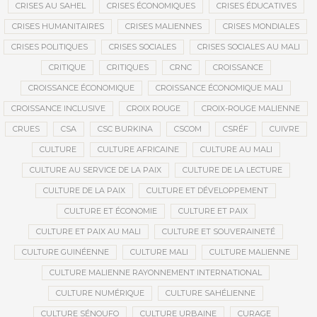
CRISES AU SAHEL
CRISES ÉCONOMIQUES
CRISES ÉDUCATIVES
CRISES HUMANITAIRES
CRISES MALIENNES
CRISES MONDIALES
CRISES POLITIQUES
CRISES SOCIALES
CRISES SOCIALES AU MALI
CRITIQUE
CRITIQUES
CRNC
CROISSANCE
CROISSANCE ÉCONOMIQUE
CROISSANCE ÉCONOMIQUE MALI
CROISSANCE INCLUSIVE
CROIX ROUGE
CROIX-ROUGE MALIENNE
CRUES
CSA
CSC BURKINA
CSCOM
CSRÉF
CUIVRE
CULTURE
CULTURE AFRICAINE
CULTURE AU MALI
CULTURE AU SERVICE DE LA PAIX
CULTURE DE LA LECTURE
CULTURE DE LA PAIX
CULTURE ET DÉVELOPPEMENT
CULTURE ET ÉCONOMIE
CULTURE ET PAIX
CULTURE ET PAIX AU MALI
CULTURE ET SOUVERAINETÉ
CULTURE GUINÉENNE
CULTURE MALI
CULTURE MALIENNE
CULTURE MALIENNE RAYONNEMENT INTERNATIONAL
CULTURE NUMÉRIQUE
CULTURE SAHÉLIENNE
CULTURE SÉNOUFO
CULTURE URBAINE
CURAGE