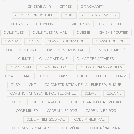
CINSERE-ANR
CIPRES
CIRA CHARITY
CIRCULATION ROUTIÈRE
CIRDI
CITÉ DES 333 SAINTS
CITERNES
CITOYENNETÉ
CIVIL DE SAN
CIVILISATION
CIVILS TUÉS
CIVILS TUÉS AU MALI
CIVISME
CIVISME ROUTIER
CIWARA
CLABA
CLASSE DIPLOMATIQUE
CLASSE POLITIQUE
CLASSEMENT 2021
CLASSEMENT MONDIAL
CLÉMENT DEMBÉLÉ
CLIMAT
CLIMAT AFRIQUE
CLIMAT DES AFFAIRES
CLIMAT MALI
CLIMAT POLITIQUE
CLUBS PROFESSIONNELS
CMA
CMAS
CMDT
CMSS
CNDH
CNECE
CNPM
CNSP
CNT
CO-CONSTRUCTION DE LA 4ÈME RÉPUBLIQUE
COALITION CITOYENNE POUR LE SAHEL
COBALT
COCAÏNE
COCEM
CODE DE LA ROUTE
CODE DE PROCÉDURE PÉNALE
CODE MINIER
CODE MINIER 2023
CODE MINIER 2023
CODE MINIER 2023 MALI
CODE MINIER MALI
CODE MINIER MALI 2023
CODE PÉNAL
CODE PÉNAL 2024