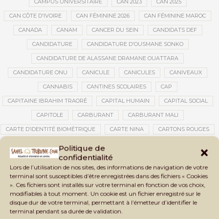
CAMPUS UNIVERSITAIRE
CAN 2023
CAN 2025
CAN CÔTE D'IVOIRE
CAN FÉMININE 2026
CAN FÉMININE MAROC
CANADA
CANAM
CANCER DU SEIN
CANDIDATS DEF
CANDIDATURE
CANDIDATURE D'OUSMANE SONKO
CANDIDATURE DE ALASSANE DRAMANE OUATTARA
CANDIDATURE ONU
CANICULE
CANICULES
CANIVEAUX
CANNABIS
CANTINES SCOLAIRES
CAP
CAPITAINE IBRAHIM TRAORÉ
CAPITAL HUMAIN
CAPITAL SOCIAL
CAPITOLE
CARBURANT
CARBURANT MALI
CARTE D’IDENTITÉ BIOMÉTRIQUE
CARTE NINA
CARTONS ROUGES
CASABLANCA
CATASTROPHE
CATASTROPHE NATURELLE
Politique de
confidentialité
CATASTROPHES CLIMATIQUES
CATASTROPHES NATURELLES
Lors de l’utilisation de nos sites, des informations de navigation de votre
CAUTION 10 000 DOLLARS
CAUTION DE VISA
CDAT
CECOGEC
terminal sont susceptibles d’être enregistrées dans des fichiers « Cookies
». Ces fichiers sont installés sur votre terminal en fonction de vos choix,
CÉDÉAO
CEDEAO
CEI
CÉLÉBRATION NATIONALE
CEMAC
modifiables à tout moment. Un cookie est un fichier enregistré sur le
CEMAPI
CEN-SNESUP
CENOU
CENSURE
disque dur de votre terminal, permettant à l’émetteur d’identifier le
terminal pendant sa durée de validation.
CENTRAFRIQUE
CENTRALE SOLAIRE