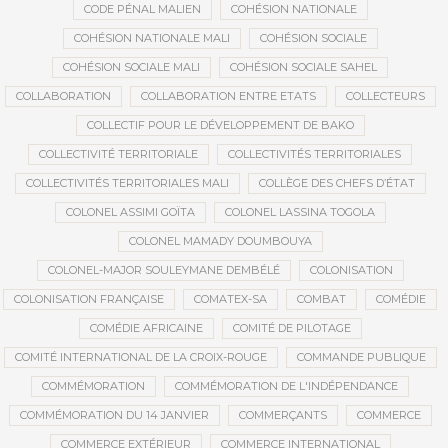
CODE PÉNAL MALIEN
COHÉSION NATIONALE
COHÉSION NATIONALE MALI
COHÉSION SOCIALE
COHÉSION SOCIALE MALI
COHÉSION SOCIALE SAHEL
COLLABORATION
COLLABORATION ENTRE ETATS
COLLECTEURS
COLLECTIF POUR LE DÉVELOPPEMENT DE BAKO
COLLECTIVITÉ TERRITORIALE
COLLECTIVITÉS TERRITORIALES
COLLECTIVITÉS TERRITORIALES MALI
COLLÈGE DES CHEFS D’ÉTAT
COLONEL ASSIMI GOÏTA
COLONEL LASSINA TOGOLA
COLONEL MAMADY DOUMBOUYA
COLONEL-MAJOR SOULEYMANE DEMBÉLÉ
COLONISATION
COLONISATION FRANÇAISE
COMATEX-SA
COMBAT
COMÉDIE
COMÉDIE AFRICAINE
COMITÉ DE PILOTAGE
COMITÉ INTERNATIONAL DE LA CROIX-ROUGE
COMMANDE PUBLIQUE
COMMÉMORATION
COMMÉMORATION DE L'INDÉPENDANCE
COMMÉMORATION DU 14 JANVIER
COMMERÇANTS
COMMERCE
COMMERCE EXTÉRIEUR
COMMERCE INTERNATIONAL