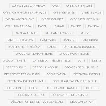
CURAGE DES CANIVEAUX
CVJR
CYBERCRIMINALITÉ
CYBERCRIMINALITÉ EN AFRIQUE
CYBERDÉFENSE
CYBERESPACE
CYBERHARCÈLEMENT
CYBERSÉCURITÉ
CYBERSÉCURITÉ MALI
CYRIL RAMAPHOSA
DAECH
DAKAR
DAMBÉ
DAMIBA
DAMIBA AU MALI
DANA AMBASSAGOU
DANBÉ
DANBÉ KOLOSIBAW
DANEMARK
DANGER
DANGORONI
DANIEL SIMÉON KÉLÉMA
DANSE
DANSE TRADITIONNELLE
DAOUD ALY MOHAMMEDINE
DAOUD MOHAMEDINE
DAOUDA TÉKÉTÉ
DATE DE LA PRÉSIDENTIELLE
DDR-I
DÉBAT
DÉBAT PUBLIC
DÉBROUILLARDISE
DÉCADENCE CULTURELLE
DÉCADENCE DES VALEURS
DÉCAPITATION
DÉCENTRALISATION
DÉCENTRALISATION AU MALI
DÉCENTRALISATION CULTURELLE
DÉCEPTION
DÉCÈS
DÉCÈS DU PAPE FRANÇOIS
DÉCHETS
DÉCISION DE JUSTICE
DÉCLARATION DE BAMAKO
DÉCLARATION DE POLITIQUE GÉNÉRALE
DÉCOLONISATION