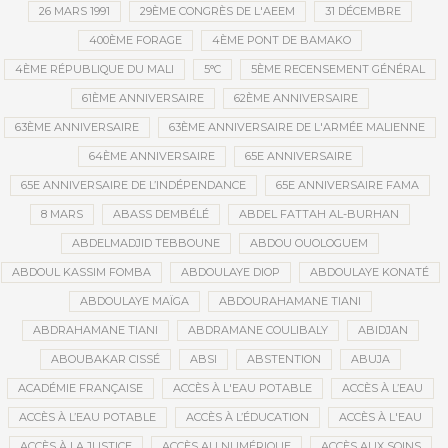
26 MARS 1991
29ÈME CONGRÈS DE L'AEEM
31 DÉCEMBRE
400ÈME FORAGE
4ÈME PONT DE BAMAKO
4ÈME RÉPUBLIQUE DU MALI
5°C
5ÈME RECENSEMENT GÉNÉRAL
61ÈME ANNIVERSAIRE
62ÈME ANNIVERSAIRE
63ÈME ANNIVERSAIRE
63ÈME ANNIVERSAIRE DE L'ARMÉE MALIENNE
64ÈME ANNIVERSAIRE
65E ANNIVERSAIRE
65E ANNIVERSAIRE DE L’INDÉPENDANCE
65E ANNIVERSAIRE FAMA
8 MARS
ABASS DEMBÉLÉ
ABDEL FATTAH AL-BURHAN
ABDELMADJID TEBBOUNE
ABDOU OUOLOGUEM
ABDOUL KASSIM FOMBA
ABDOULAYE DIOP
ABDOULAYE KONATÉ
ABDOULAYE MAÏGA
ABDOURAHAMANE TIANI
ABDRAHAMANE TIANI
ABDRAMANE COULIBALY
ABIDJAN
ABOUBAKAR CISSÉ
ABSI
ABSTENTION
ABUJA
ACADÉMIE FRANÇAISE
ACCÈS À L'EAU POTABLE
ACCÈS À L’EAU
ACCÈS À L’EAU POTABLE
ACCÈS À L’ÉDUCATION
ACCÈS À L'EAU
ACCÈS À LA JUSTICE
ACCÈS AU NUMÉRIQUE
ACCÈS AUX SOINS