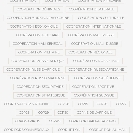
COOPEERATION
COOPÉRATION
COOPÉRATION AFRICAINE
COOPÉRATION BÉNIN AES
COOPÉRATION BILATÉRALE
COOPÉRATION BURKINA FASO-CHINE
COOPÉRATION CULTURELLE
COOPÉRATION ÉCONOMIQUE
COOPÉRATION INTERNATIONALE
COOPÉRATION JUDICIAIRE
COOPÉRATION MALI-RUSSIE
COOPÉRATION MALI-SÉNÉGAL
COOPÉRATION MALI–RUSSIE
COOPÉRATION MILITAIRE
COOPÉRATION RÉGIONALE
COOPÉRATION RUSSIE AFRIQUE
COOPÉRATION RUSSIE MALI
COOPÉRATION RUSSIE-AFRIQUE
COOPÉRATION RUSSO-AFRICAINE
COOPÉRATION RUSSO-MALIENNE
COOPÉRATION SAHÉLIENNE
COOPÉRATION SÉCURITAIRE
COOPÉRATION SPORTIVE
COOPÉRATION STRATÉGIQUE
COOPÉRATION SUD-SUD
COORDINATEUR NATIONAL
COP 28
COP15
COP26
COP27
COP28
COP29
COP30
CORNE DE L’AFRIQUE
CORONAVIRUS
CORPS
CORRIDOR DAKAR-BAMAKO
CORRIDORS COMMERCIAUX
CORRUPTION
CORRUPTION AU MALI