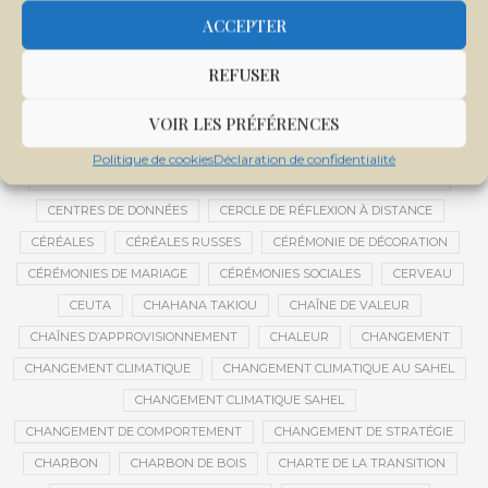
CENTRALE SOLAIRE DE SANANKOROBA
CENTRALES SOLAIRES
ACCEPTER
CENTRE D'INTELLIGENCE ARTIFICIELLE
REFUSER
CENTRE DE SANTÉ COMMUNAUTAIRE
CENTRE DU MALI
CENTRE INTERNATIONAL DE CONFÉRENCES DE BAMAKO
VOIR LES PRÉFÉRENCES
CENTRE MALI
Politique de cookies
Déclaration de confidentialité
CENTRE NATIONAL DES EXAMENS ET CONCOURS DE L’ÉDUCATION
CENTRES DE DONNÉES
CERCLE DE RÉFLEXION À DISTANCE
CÉRÉALES
CÉRÉALES RUSSES
CÉRÉMONIE DE DÉCORATION
CÉRÉMONIES DE MARIAGE
CÉRÉMONIES SOCIALES
CERVEAU
CEUTA
CHAHANA TAKIOU
CHAÎNE DE VALEUR
CHAÎNES D’APPROVISIONNEMENT
CHALEUR
CHANGEMENT
CHANGEMENT CLIMATIQUE
CHANGEMENT CLIMATIQUE AU SAHEL
CHANGEMENT CLIMATIQUE SAHEL
CHANGEMENT DE COMPORTEMENT
CHANGEMENT DE STRATÉGIE
CHARBON
CHARBON DE BOIS
CHARTE DE LA TRANSITION