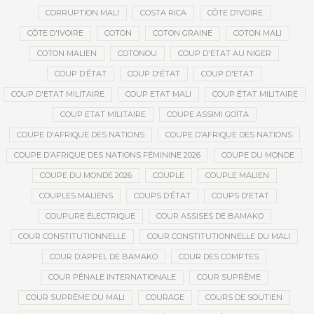
CORRUPTION MALI
COSTA RICA
CÔTE D’IVOIRE
CÔTE D'IVOIRE
COTON
COTON GRAINE
COTON MALI
COTON MALIEN
COTONOU
COUP D'ETAT AU NIGER
COUP D’ÉTAT
COUP D'ÉTAT
COUP D'ETAT
COUP D'ETAT MILITAIRE
COUP ETAT MALI
COUP ÉTAT MILITAIRE
COUP ETAT MILITAIRE
COUPE ASSIMI GOÏTA
COUPE D'AFRIQUE DES NATIONS
COUPE D’AFRIQUE DES NATIONS
COUPE D’AFRIQUE DES NATIONS FÉMININE 2026
COUPE DU MONDE
COUPE DU MONDE 2026
COUPLE
COUPLE MALIEN
COUPLES MALIENS
COUPS D’ÉTAT
COUPS D'ETAT
COUPURE ÉLECTRIQUE
COUR ASSISES DE BAMAKO
COUR CONSTITUTIONNELLE
COUR CONSTITUTIONNELLE DU MALI
COUR D’APPEL DE BAMAKO
COUR DES COMPTES
COUR PÉNALE INTERNATIONALE
COUR SUPRÊME
COUR SUPRÊME DU MALI
COURAGE
COURS DE SOUTIEN