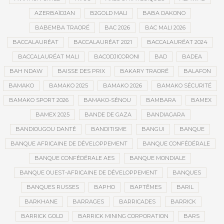
AZERBAÏDJAN
B2GOLD MALI
BABA DAKONO
BABEMBA TRAORÉ
BAC 2026
BAC MALI 2026
BACCALAURÉAT
BACCALAURÉAT 2021
BACCALAURÉAT 2024
BACCALAURÉAT MALI
BACODJICORONI
BAD
BADEA
BAH NDAW
BAISSE DES PRIX
BAKARY TRAORÉ
BALAFON
BAMAKO
BAMAKO 2025
BAMAKO 2026
BAMAKO SÉCURITÉ
BAMAKO SPORT 2026
BAMAKO-SÉNOU
BAMBARA
BAMEX
BAMEX 2025
BANDE DE GAZA
BANDIAGARA
BANDIOUGOU DANTÉ
BANDITISME
BANGUI
BANQUE
BANQUE AFRICAINE DE DÉVELOPPEMENT
BANQUE CONFÉDÉRALE
BANQUE CONFÉDÉRALE AES
BANQUE MONDIALE
BANQUE OUEST-AFRICAINE DE DÉVELOPPEMENT
BANQUES
BANQUES RUSSES
BAPHO
BAPTÊMES
BARIL
BARKHANE
BARRAGES
BARRICADES
BARRICK
BARRICK GOLD
BARRICK MINING CORPORATION
BARS