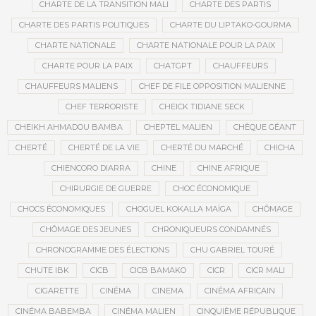
CHARTE DE LA TRANSITION MALI
CHARTE DES PARTIS
CHARTE DES PARTIS POLITIQUES
CHARTE DU LIPTAKO-GOURMA
CHARTE NATIONALE
CHARTE NATIONALE POUR LA PAIX
CHARTE POUR LA PAIX
CHATGPT
CHAUFFEURS
CHAUFFEURS MALIENS
CHEF DE FILE OPPOSITION MALIENNE
CHEF TERRORISTE
CHEICK TIDIANE SECK
CHEIKH AHMADOU BAMBA
CHEPTEL MALIEN
CHÈQUE GÉANT
CHERTÉ
CHERTÉ DE LA VIE
CHERTÉ DU MARCHÉ
CHICHA
CHIENCORO DIARRA
CHINE
CHINE AFRIQUE
CHIRURGIE DE GUERRE
CHOC ÉCONOMIQUE
CHOCS ÉCONOMIQUES
CHOGUEL KOKALLA MAÏGA
CHÔMAGE
CHÔMAGE DES JEUNES
CHRONIQUEURS CONDAMNÉS
CHRONOGRAMME DES ÉLECTIONS
CHU GABRIEL TOURÉ
CHUTE IBK
CICB
CICB BAMAKO
CICR
CICR MALI
CIGARETTE
CINÉMA
CINEMA
CINÉMA AFRICAIN
CINÉMA BABEMBA
CINÉMA MALIEN
CINQUIÈME RÉPUBLIQUE