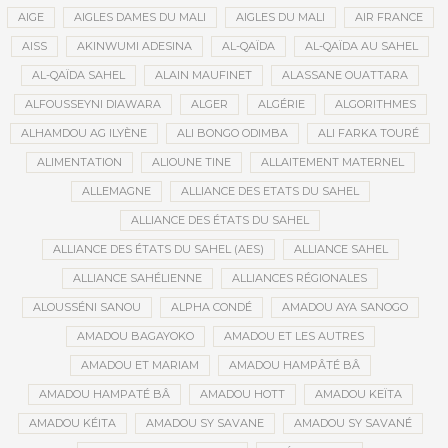
AIGE
AIGLES DAMES DU MALI
AIGLES DU MALI
AIR FRANCE
AISS
AKINWUMI ADESINA
AL-QAÏDA
AL-QAÏDA AU SAHEL
AL-QAÏDA SAHEL
ALAIN MAUFINET
ALASSANE OUATTARA
ALFOUSSEYNI DIAWARA
ALGER
ALGÉRIE
ALGORITHMES
ALHAMDOU AG ILYÈNE
ALI BONGO ODIMBA
ALI FARKA TOURÉ
ALIMENTATION
ALIOUNE TINE
ALLAITEMENT MATERNEL
ALLEMAGNE
ALLIANCE DES ETATS DU SAHEL
ALLIANCE DES ÉTATS DU SAHEL
ALLIANCE DES ÉTATS DU SAHEL (AES)
ALLIANCE SAHEL
ALLIANCE SAHÉLIENNE
ALLIANCES RÉGIONALES
ALOUSSÉNI SANOU
ALPHA CONDÉ
AMADOU AYA SANOGO
AMADOU BAGAYOKO
AMADOU ET LES AUTRES
AMADOU ET MARIAM
AMADOU HAMPÂTÉ BÂ
AMADOU HAMPATÉ BÂ
AMADOU HOTT
AMADOU KEÏTA
AMADOU KÉITA
AMADOU SY SAVANE
AMADOU SY SAVANÉ