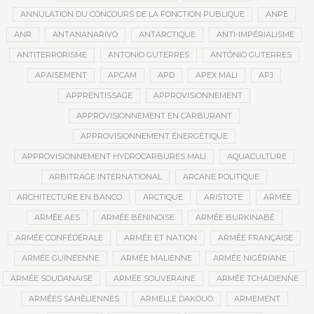
ANNULATION DU CONCOURS DE LA FONCTION PUBLIQUE
ANPE
ANR
ANTANANARIVO
ANTARCTIQUE
ANTI-IMPÉRIALISME
ANTITERRORISME
ANTONIO GUTERRES
ANTÓNIO GUTERRES
APAISEMENT
APCAM
APD
APEX MALI
APJ
APPRENTISSAGE
APPROVISIONNEMENT
APPROVISIONNEMENT EN CARBURANT
APPROVISIONNEMENT ÉNERGÉTIQUE
APPROVISIONNEMENT HYDROCARBURES MALI
AQUACULTURE
ARBITRAGE INTERNATIONAL
ARCANE POLITIQUE
ARCHITECTURE EN BANCO
ARCTIQUE
ARISTOTE
ARMÉE
ARMÉE AES
ARMÉE BÉNINOISE
ARMÉE BURKINABÉ
ARMÉE CONFÉDÉRALE
ARMÉE ET NATION
ARMÉE FRANÇAISE
ARMÉE GUINÉENNE
ARMÉE MALIENNE
ARMÉE NIGÉRIANE
ARMÉE SOUDANAISE
ARMÉE SOUVERAINE
ARMÉE TCHADIENNE
ARMÉES SAHÉLIENNES
ARMELLE DAKOUO
ARMEMENT