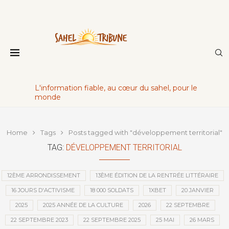
L'information fiable, au cœur du sahel, pour le
monde
Home
Tags
Posts tagged with "développement territorial"
TAG:
DÉVELOPPEMENT TERRITORIAL
12ÈME ARRONDISSEMENT
13ÈME ÉDITION DE LA RENTRÉE LITTÉRAIRE
16 JOURS D'ACTIVISME
18 000 SOLDATS
1XBET
20 JANVIER
2025
2025 ANNÉE DE LA CULTURE
2026
22 SEPTEMBRE
22 SEPTEMBRE 2023
22 SEPTEMBRE 2025
25 MAI
26 MARS