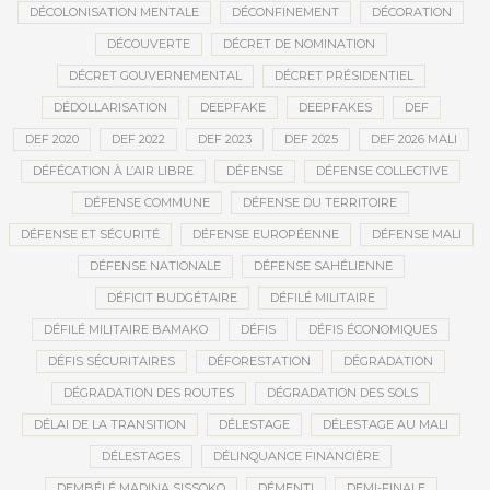
DÉCOLONISATION MENTALE
DÉCONFINEMENT
DÉCORATION
DÉCOUVERTE
DÉCRET DE NOMINATION
DÉCRET GOUVERNEMENTAL
DÉCRET PRÉSIDENTIEL
DÉDOLLARISATION
DEEPFAKE
DEEPFAKES
DEF
DEF 2020
DEF 2022
DEF 2023
DEF 2025
DEF 2026 MALI
DÉFÉCATION À L’AIR LIBRE
DÉFENSE
DÉFENSE COLLECTIVE
DÉFENSE COMMUNE
DÉFENSE DU TERRITOIRE
DÉFENSE ET SÉCURITÉ
DÉFENSE EUROPÉENNE
DÉFENSE MALI
DÉFENSE NATIONALE
DÉFENSE SAHÉLIENNE
DÉFICIT BUDGÉTAIRE
DÉFILÉ MILITAIRE
DÉFILÉ MILITAIRE BAMAKO
DÉFIS
DÉFIS ÉCONOMIQUES
DÉFIS SÉCURITAIRES
DÉFORESTATION
DÉGRADATION
DÉGRADATION DES ROUTES
DÉGRADATION DES SOLS
DÉLAI DE LA TRANSITION
DÉLESTAGE
DÉLESTAGE AU MALI
DÉLESTAGES
DÉLINQUANCE FINANCIÈRE
DEMBÉLÉ MADINA SISSOKO
DÉMENTI
DEMI-FINALE