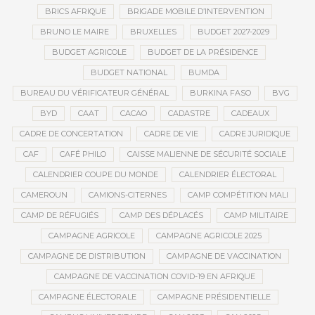
BRICS AFRIQUE
BRIGADE MOBILE D’INTERVENTION
BRUNO LE MAIRE
BRUXELLES
BUDGET 2027-2029
BUDGET AGRICOLE
BUDGET DE LA PRÉSIDENCE
BUDGET NATIONAL
BUMDA
BUREAU DU VÉRIFICATEUR GÉNÉRAL
BURKINA FASO
BVG
BYD
CAAT
CACAO
CADASTRE
CADEAUX
CADRE DE CONCERTATION
CADRE DE VIE
CADRE JURIDIQUE
CAF
CAFÉ PHILO
CAISSE MALIENNE DE SÉCURITÉ SOCIALE
CALENDRIER COUPE DU MONDE
CALENDRIER ÉLECTORAL
CAMEROUN
CAMIONS-CITERNES
CAMP COMPÉTITION MALI
CAMP DE RÉFUGIÉS
CAMP DES DÉPLACÉS
CAMP MILITAIRE
CAMPAGNE AGRICOLE
CAMPAGNE AGRICOLE 2025
CAMPAGNE DE DISTRIBUTION
CAMPAGNE DE VACCINATION
CAMPAGNE DE VACCINATION COVID-19 EN AFRIQUE
CAMPAGNE ÉLECTORALE
CAMPAGNE PRÉSIDENTIELLE