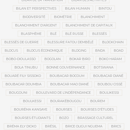
BILAN DE LA TRANSITION
BILAN DES ACTIVITÉS
BILAN ET PERSPECTIVES
BILAN HUMAIN
BINTOU
BIODIVERSITÉ
BIOMÉTRIE
BLANCHIMENT
BLANCHIMENT D’ARGENT
BLANCHIMENT DE CAPITAUX
BLASPHÈME
BLÉ
BLÉ RUSSE
BLESSÉS
BLESSÉS DE GUERRE
BLESSURE FATOU DEMBÉLÉ
BLOCKCHAIN
BLOCUS
BLOCUS ÉCONOMIQUE
BLOGING
BNDA
BOAD
BOBO-DIOULASSO
BOGOLAN
BOKAR BIRO
BOKO HARAM
BOLA TINUBU
BONNE GOUVERNANCE
BOTSWANA
BOUARÉ FILY SISSOKO
BOUBACAR BOCOUM
BOUBACAR DIANÉ
BOUBACAR DOUMBIA
BOUBACAR MAO DIANÉ
BOUBOU CISSÉ
BOUGOUNI
BOULEVARD DE L’INDÉPENDANCE
BOULIKESSI
BOULKESSI
BOURAKÉBOUGOU
BOUREM
BOURÉMA KANSAYE
BOURSES
BOURSES D'ÉTUDES
BOURSES ÉTUDIANTS
BOZO
BRASSAGE CULTUREL
BRÉMA ELY DICKO
BRÉSIL
BRICE OLIGUI NGUEMA
BRICS