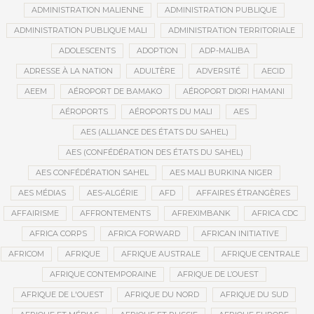
ADMINISTRATION MALIENNE
ADMINISTRATION PUBLIQUE
ADMINISTRATION PUBLIQUE MALI
ADMINISTRATION TERRITORIALE
ADOLESCENTS
ADOPTION
ADP-MALIBA
ADRESSE À LA NATION
ADULTÈRE
ADVERSITÉ
AECID
AEEM
AÉROPORT DE BAMAKO
AÉROPORT DIORI HAMANI
AÉROPORTS
AÉROPORTS DU MALI
AES
AES (ALLIANCE DES ÉTATS DU SAHEL)
AES (CONFÉDÉRATION DES ÉTATS DU SAHEL)
AES CONFÉDÉRATION SAHEL
AES MALI BURKINA NIGER
AES MÉDIAS
AES-ALGÉRIE
AFD
AFFAIRES ÉTRANGÈRES
AFFAIRISME
AFFRONTEMENTS
AFREXIMBANK
AFRICA CDC
AFRICA CORPS
AFRICA FORWARD
AFRICAN INITIATIVE
AFRICOM
AFRIQUE
AFRIQUE AUSTRALE
AFRIQUE CENTRALE
AFRIQUE CONTEMPORAINE
AFRIQUE DE L’OUEST
AFRIQUE DE L'OUEST
AFRIQUE DU NORD
AFRIQUE DU SUD