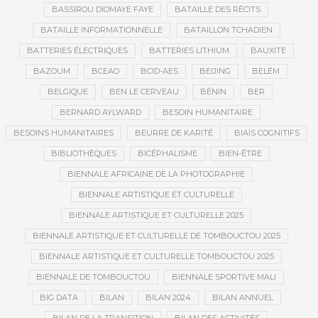
BASSIROU DIOMAYE FAYE
BATAILLE DES RÉCITS
BATAILLE INFORMATIONNELLE
BATAILLON TCHADIEN
BATTERIES ÉLECTRIQUES
BATTERIES LITHIUM
BAUXITE
BAZOUM
BCEAO
BCID-AES
BEIJING
BELÉM
BELGIQUE
BEN LE CERVEAU
BÉNIN
BER
BERNARD AYLWARD
BESOIN HUMANITAIRE
BESOINS HUMANITAIRES
BEURRE DE KARITÉ
BIAIS COGNITIFS
BIBLIOTHÈQUES
BICÉPHALISME
BIEN-ÊTRE
BIENNALE AFRICAINE DE LA PHOTOGRAPHIE
BIENNALE ARTISTIQUE ET CULTURELLE
BIENNALE ARTISTIQUE ET CULTURELLE 2025
BIENNALE ARTISTIQUE ET CULTURELLE DE TOMBOUCTOU 2025
BIENNALE ARTISTIQUE ET CULTURELLE TOMBOUCTOU 2025
BIENNALE DE TOMBOUCTOU
BIENNALE SPORTIVE MALI
BIG DATA
BILAN
BILAN 2024
BILAN ANNUEL