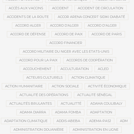
ACCÈS AUX VACCINS
ACCIDENT
ACCIDENT DE CIRCULATION
ACCIDENTS DE LA ROUTE
ACCOR ARENA CONCERT SIDIKI DIABATÉ
ACCORD ALGER
ACCORD D’ALGER
ACCORD D'ALGER
ACCORD DE DÉFENSE
ACCORD DE PAIX
ACCORD DE PARIS
ACCORD FINANCIER
ACCORD MILITAIRE DU NIGER AVEC LES ETATS-UNIS
ACCORD POUR LA PAIX
ACCORDS DE COOPÉRATION
ACCOUCHEMENT
ACCULTURATION
ACLED
ACTEURS CULTURELS
ACTION CLIMATIQUE
ACTION HUMANITAIRE
ACTION SOCIALE
ACTIVITÉ ÉCONOMIQUE
ACTUALITÉ DES OPÉRATIONS
ACTUALITÉ SÉNÉGAL
ACTUALITÉS BRULANTES
ACTUALITTÉ
ADAMA COULIBALY
ADAMA DIARRA
ADAMA FOMBA
ADAPTATION
ADAPTATION CLIMATIQUE
ADDIS-ABEBA
ADEMA-PASJ
ADM
ADMINISTRATION DOUANIÈRE
ADMINISTRATION EN LIGNE