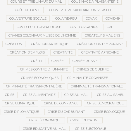
COURS ET TRIBUNAUX DU MALI
COUSINAGE À PLAISANTERIE
COÛT DE LA VIE
COUVERTURE SANITAIRE UNIVERSELLE
COUVERTURE SOCIALE
COUVRE-FEU
COVAX
COVID-19
COVID-19 ET TUBERCULOSE
COVID-ORGANICS
CPI
CRÂNES COLONIAUX MUSÉE DE L'HOMME
CRÉATEURS MALIENS
CRÉATION
CRÉATION ARTISTIQUE
CRÉATION CONTEMPORAINE
CRÉATION D’EMPLOIS
CRÉATIVITÉ
CRÉATIVITÉ AFRICAINE
CRÉDIT
CRIMÉE
CRIMÉE RUSSIE
CRIMES CONTRE L’HUMANITÉ
CRIMES DE GUERRE
CRIMES ÉCONOMIQUES
CRIMINALITÉ ORGANISÉE
CRIMINALITÉ TRANSFRONTALIÈRE
CRIMINALITÉ TRANSNATIONALE
CRISE
CRISE ALIMENTAIRE
CRISE AU MALI
CRISE AU SAHEL
CRISE CLIMATIQUE
CRISE DE CONFIANCE
CRISE DÉMOCRATIQUE
CRISE DIPLOMATIQUE
CRISE DU CARBURANT
CRISE ÉCOLOGIQUE
CRISE ÉCONOMIQUE
CRISE ÉDUCATIVE
CRISE ÉDUCATIVE AU MALI
CRISE ÉLECTORALE