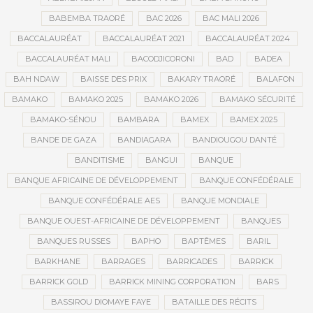
BABEMBA TRAORÉ
BAC 2026
BAC MALI 2026
BACCALAURÉAT
BACCALAURÉAT 2021
BACCALAURÉAT 2024
BACCALAURÉAT MALI
BACODJICORONI
BAD
BADEA
BAH NDAW
BAISSE DES PRIX
BAKARY TRAORÉ
BALAFON
BAMAKO
BAMAKO 2025
BAMAKO 2026
BAMAKO SÉCURITÉ
BAMAKO-SÉNOU
BAMBARA
BAMEX
BAMEX 2025
BANDE DE GAZA
BANDIAGARA
BANDIOUGOU DANTÉ
BANDITISME
BANGUI
BANQUE
BANQUE AFRICAINE DE DÉVELOPPEMENT
BANQUE CONFÉDÉRALE
BANQUE CONFÉDÉRALE AES
BANQUE MONDIALE
BANQUE OUEST-AFRICAINE DE DÉVELOPPEMENT
BANQUES
BANQUES RUSSES
BAPHO
BAPTÊMES
BARIL
BARKHANE
BARRAGES
BARRICADES
BARRICK
BARRICK GOLD
BARRICK MINING CORPORATION
BARS
BASSIROU DIOMAYE FAYE
BATAILLE DES RÉCITS