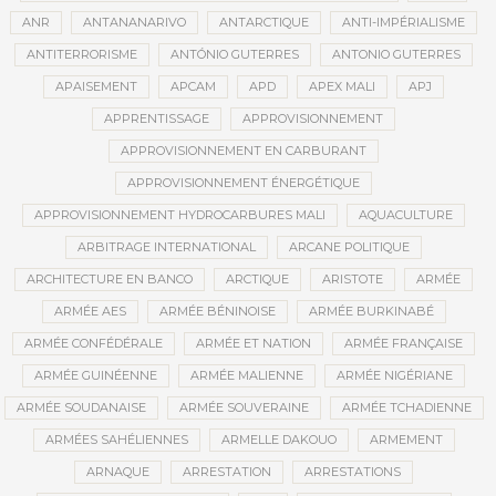
ANR
ANTANANARIVO
ANTARCTIQUE
ANTI-IMPÉRIALISME
ANTITERRORISME
ANTÓNIO GUTERRES
ANTONIO GUTERRES
APAISEMENT
APCAM
APD
APEX MALI
APJ
APPRENTISSAGE
APPROVISIONNEMENT
APPROVISIONNEMENT EN CARBURANT
APPROVISIONNEMENT ÉNERGÉTIQUE
APPROVISIONNEMENT HYDROCARBURES MALI
AQUACULTURE
ARBITRAGE INTERNATIONAL
ARCANE POLITIQUE
ARCHITECTURE EN BANCO
ARCTIQUE
ARISTOTE
ARMÉE
ARMÉE AES
ARMÉE BÉNINOISE
ARMÉE BURKINABÉ
ARMÉE CONFÉDÉRALE
ARMÉE ET NATION
ARMÉE FRANÇAISE
ARMÉE GUINÉENNE
ARMÉE MALIENNE
ARMÉE NIGÉRIANE
ARMÉE SOUDANAISE
ARMÉE SOUVERAINE
ARMÉE TCHADIENNE
ARMÉES SAHÉLIENNES
ARMELLE DAKOUO
ARMEMENT
ARNAQUE
ARRESTATION
ARRESTATIONS