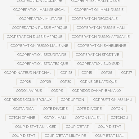
COOPÉRATION JUDICIAIRE
COOPÉRATION MALI-RUSSIE
COOPÉRATION MALI-SÉNÉGAL
COOPÉRATION MALI–RUSSIE
COOPÉRATION MILITAIRE
COOPÉRATION RÉGIONALE
COOPÉRATION RUSSIE AFRIQUE
COOPÉRATION RUSSIE MALI
COOPÉRATION RUSSIE-AFRIQUE
COOPÉRATION RUSSO-AFRICAINE
COOPÉRATION RUSSO-MALIENNE
COOPÉRATION SAHÉLIENNE
COOPÉRATION SÉCURITAIRE
COOPÉRATION SPORTIVE
COOPÉRATION STRATÉGIQUE
COOPÉRATION SUD-SUD
COORDINATEUR NATIONAL
COP 28
COP15
COP26
COP27
COP28
COP29
COP30
CORNE DE L’AFRIQUE
CORONAVIRUS
CORPS
CORRIDOR DAKAR-BAMAKO
CORRIDORS COMMERCIAUX
CORRUPTION
CORRUPTION AU MALI
COSTA RICA
CÔTE D’IVOIRE
CÔTE D'IVOIRE
COTON
COTON GRAINE
COTON MALI
COTON MALIEN
COTONOU
COUP D'ETAT AU NIGER
COUP D’ÉTAT
COUP D'ETAT
COUP D'ÉTAT
COUP D'ETAT MILITAIRE
COUP ETAT MALI