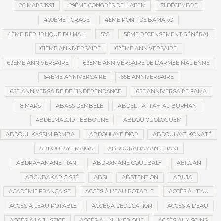
26 MARS 1991
29ÈME CONGRÈS DE L'AEEM
31 DÉCEMBRE
400ÈME FORAGE
4ÈME PONT DE BAMAKO
4ÈME RÉPUBLIQUE DU MALI
5°C
5ÈME RECENSEMENT GÉNÉRAL
61ÈME ANNIVERSAIRE
62ÈME ANNIVERSAIRE
63ÈME ANNIVERSAIRE
63ÈME ANNIVERSAIRE DE L'ARMÉE MALIENNE
64ÈME ANNIVERSAIRE
65E ANNIVERSAIRE
65E ANNIVERSAIRE DE L’INDÉPENDANCE
65E ANNIVERSAIRE FAMA
8 MARS
ABASS DEMBÉLÉ
ABDEL FATTAH AL-BURHAN
ABDELMADJID TEBBOUNE
ABDOU OUOLOGUEM
ABDOUL KASSIM FOMBA
ABDOULAYE DIOP
ABDOULAYE KONATÉ
ABDOULAYE MAÏGA
ABDOURAHAMANE TIANI
ABDRAHAMANE TIANI
ABDRAMANE COULIBALY
ABIDJAN
ABOUBAKAR CISSÉ
ABSI
ABSTENTION
ABUJA
ACADÉMIE FRANÇAISE
ACCÈS À L'EAU POTABLE
ACCÈS À L’EAU
ACCÈS À L’EAU POTABLE
ACCÈS À L’ÉDUCATION
ACCÈS À L'EAU
ACCÈS À LA JUSTICE
ACCÈS AU NUMÉRIQUE
ACCÈS AUX SOINS