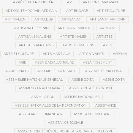
ARRÊTÉ INTERMINISTÉRIEL
ART
ART CONTEMPORAIN
ART CONTEMPORAIN AFRICAIN
ART ENGAGÉ
ART ET CULTURE
ART MALIEN
ARTICLE 39
ARTISANAT
ARTISANAT AFRICAIN
ARTISANAT FÉMININ
ARTISANAT MALIEN
ARTISANS
ARTISANS MALIENS
ARTISTE MALIEN
ARTISTES
ARTISTES AFRICAINS
ARTISTES MALIENS
ARTS
ARTS ET CULTURE
ARTS MARTIAUX
ARTS VIVANTS
ASCOMA
ASIE
ASSA BADIALLO TOURÉ
ASSAINISSEMENT
ASSASSINATS
ASSEMBLÉE GÉNÉRALE
ASSEMBLÉE NATIONALE
ASSEMBLÉE NATIONALE SÉNÉGAL
ASSIMI GOÏTA
ASSIMI GOITA
ASSIMI GOITA AU GHANA
ASSIMI GOÏTA ÉDUCATION
ASSIMILATION
ASSISES NATIONALES
ASSISES NATIONALES DE LA REFONDATION
ASSISTANCE
ASSISTANCE HUMANITAIRE
ASSISTANCE MILITAIRE
ASSISTANCE SOCIALE
ASSOCIATION BÉNÉVOLE POUR LA SOLIDARITÉ INCLUSIVE