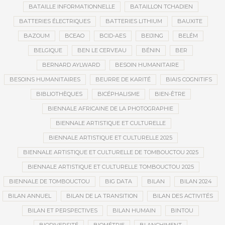
BATAILLE INFORMATIONNELLE
BATAILLON TCHADIEN
BATTERIES ÉLECTRIQUES
BATTERIES LITHIUM
BAUXITE
BAZOUM
BCEAO
BCID-AES
BEIJING
BELÉM
BELGIQUE
BEN LE CERVEAU
BÉNIN
BER
BERNARD AYLWARD
BESOIN HUMANITAIRE
BESOINS HUMANITAIRES
BEURRE DE KARITÉ
BIAIS COGNITIFS
BIBLIOTHÈQUES
BICÉPHALISME
BIEN-ÊTRE
BIENNALE AFRICAINE DE LA PHOTOGRAPHIE
BIENNALE ARTISTIQUE ET CULTURELLE
BIENNALE ARTISTIQUE ET CULTURELLE 2025
BIENNALE ARTISTIQUE ET CULTURELLE DE TOMBOUCTOU 2025
BIENNALE ARTISTIQUE ET CULTURELLE TOMBOUCTOU 2025
BIENNALE DE TOMBOUCTOU
BIG DATA
BILAN
BILAN 2024
BILAN ANNUEL
BILAN DE LA TRANSITION
BILAN DES ACTIVITÉS
BILAN ET PERSPECTIVES
BILAN HUMAIN
BINTOU