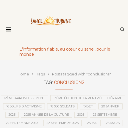
L'information fiable, au cœur du sahel, pour le
monde
Home
Tags
Posts tagged with "conclusions"
TAG:
CONCLUSIONS
12ÈME ARRONDISSEMENT
13ÈME ÉDITION DE LA RENTRÉE LITTÉRAIRE
16 JOURS D'ACTIVISME
18 000 SOLDATS
1XBET
20 JANVIER
2025
2025 ANNÉE DE LA CULTURE
2026
22 SEPTEMBRE
22 SEPTEMBRE 2023
22 SEPTEMBRE 2025
25 MAI
26 MARS