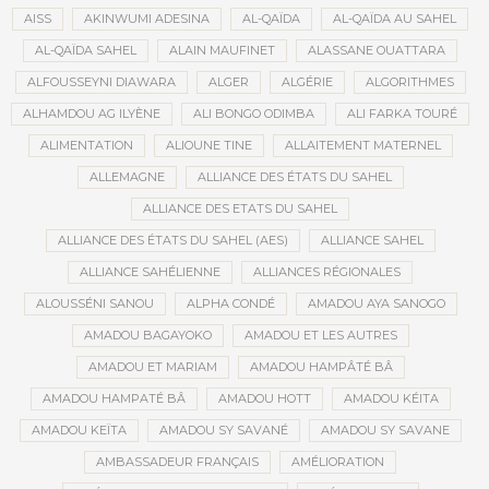
AISS
AKINWUMI ADESINA
AL-QAÏDA
AL-QAÏDA AU SAHEL
AL-QAÏDA SAHEL
ALAIN MAUFINET
ALASSANE OUATTARA
ALFOUSSEYNI DIAWARA
ALGER
ALGÉRIE
ALGORITHMES
ALHAMDOU AG ILYÈNE
ALI BONGO ODIMBA
ALI FARKA TOURÉ
ALIMENTATION
ALIOUNE TINE
ALLAITEMENT MATERNEL
ALLEMAGNE
ALLIANCE DES ÉTATS DU SAHEL
ALLIANCE DES ETATS DU SAHEL
ALLIANCE DES ÉTATS DU SAHEL (AES)
ALLIANCE SAHEL
ALLIANCE SAHÉLIENNE
ALLIANCES RÉGIONALES
ALOUSSÉNI SANOU
ALPHA CONDÉ
AMADOU AYA SANOGO
AMADOU BAGAYOKO
AMADOU ET LES AUTRES
AMADOU ET MARIAM
AMADOU HAMPÂTÉ BÂ
AMADOU HAMPATÉ BÂ
AMADOU HOTT
AMADOU KÉITA
AMADOU KEÏTA
AMADOU SY SAVANÉ
AMADOU SY SAVANE
AMBASSADEUR FRANÇAIS
AMÉLIORATION