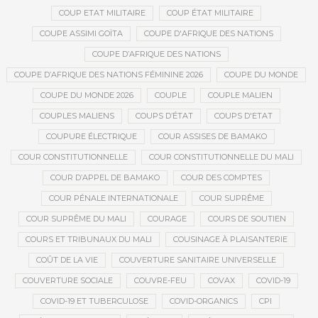
COUP ETAT MILITAIRE
COUP ÉTAT MILITAIRE
COUPE ASSIMI GOÏTA
COUPE D'AFRIQUE DES NATIONS
COUPE D’AFRIQUE DES NATIONS
COUPE D’AFRIQUE DES NATIONS FÉMININE 2026
COUPE DU MONDE
COUPE DU MONDE 2026
COUPLE
COUPLE MALIEN
COUPLES MALIENS
COUPS D’ÉTAT
COUPS D'ETAT
COUPURE ÉLECTRIQUE
COUR ASSISES DE BAMAKO
COUR CONSTITUTIONNELLE
COUR CONSTITUTIONNELLE DU MALI
COUR D’APPEL DE BAMAKO
COUR DES COMPTES
COUR PÉNALE INTERNATIONALE
COUR SUPRÊME
COUR SUPRÊME DU MALI
COURAGE
COURS DE SOUTIEN
COURS ET TRIBUNAUX DU MALI
COUSINAGE À PLAISANTERIE
COÛT DE LA VIE
COUVERTURE SANITAIRE UNIVERSELLE
COUVERTURE SOCIALE
COUVRE-FEU
COVAX
COVID-19
COVID-19 ET TUBERCULOSE
COVID-ORGANICS
CPI