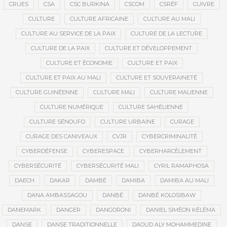
CRUES
CSA
CSC BURKINA
CSCOM
CSRÉF
CUIVRE
CULTURE
CULTURE AFRICAINE
CULTURE AU MALI
CULTURE AU SERVICE DE LA PAIX
CULTURE DE LA LECTURE
CULTURE DE LA PAIX
CULTURE ET DÉVELOPPEMENT
CULTURE ET ÉCONOMIE
CULTURE ET PAIX
CULTURE ET PAIX AU MALI
CULTURE ET SOUVERAINETÉ
CULTURE GUINÉENNE
CULTURE MALI
CULTURE MALIENNE
CULTURE NUMÉRIQUE
CULTURE SAHÉLIENNE
CULTURE SÉNOUFO
CULTURE URBAINE
CURAGE
CURAGE DES CANIVEAUX
CVJR
CYBERCRIMINALITÉ
CYBERDÉFENSE
CYBERESPACE
CYBERHARCÈLEMENT
CYBERSÉCURITÉ
CYBERSÉCURITÉ MALI
CYRIL RAMAPHOSA
DAECH
DAKAR
DAMBÉ
DAMIBA
DAMIBA AU MALI
DANA AMBASSAGOU
DANBÉ
DANBÉ KOLOSIBAW
DANEMARK
DANGER
DANGORONI
DANIEL SIMÉON KÉLÉMA
DANSE
DANSE TRADITIONNELLE
DAOUD ALY MOHAMMEDINE