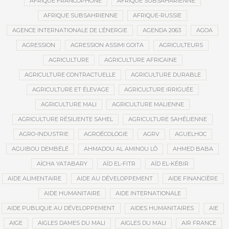
AFRIQUE FRANCOPHONE
AFRIQUE SUBSAHARIENNE
AFRIQUE SUBSAHRIENNE
AFRIQUE-RUSSIE
AGENCE INTERNATIONALE DE L’ÉNERGIE
AGENDA 2063
AGOA
AGRESSION
AGRESSION ASSIMI GOITA
AGRICULTEURS
AGRICULTURE
AGRICULTURE AFRICAINE
AGRICULTURE CONTRACTUELLE
AGRICULTURE DURABLE
AGRICULTURE ET ÉLEVAGE
AGRICULTURE IRRIGUÉE
AGRICULTURE MALI
AGRICULTURE MALIENNE
AGRICULTURE RÉSILIENTE SAHEL
AGRICULTURE SAHÉLIENNE
AGRO-INDUSTRIE
AGROÉCOLOGIE
AGRV
AGUELHOC
AGUIBOU DEMBÉLÉ
AHMADOU AL AMINOU LÔ
AHMED BABA
AÏCHA YATABARY
AÏD EL-FITR
AÏD EL-KÉBIR
AIDE ALIMENTAIRE
AIDE AU DÉVELOPPEMENT
AIDE FINANCIÈRE
AIDE HUMANITAIRE
AIDE INTERNATIONALE
AIDE PUBLIQUE AU DÉVELOPPEMENT
AIDES HUMANITAIRES
AIE
AIGE
AIGLES DAMES DU MALI
AIGLES DU MALI
AIR FRANCE