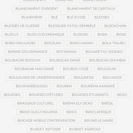
BIODIVERSITÉ
BIOMÉTRIE
BLANCHIMENT
BLANCHIMENT D’ARGENT
BLANCHIMENT DE CAPITAUX
BLASPHÈME
BLÉ
BLÉ RUSSE
BLESSÉS
BLESSÉS DE GUERRE
BLESSURE FATOU DEMBÉLÉ
BLOCKCHAIN
BLOCUS
BLOCUS ÉCONOMIQUE
BLOGING
BNDA
BOAD
BOBO-DIOULASSO
BOGOLAN
BOKO HARAM
BOLA TINUBU
BONNE GOUVERNANCE
BOTSWANA
BOUARÉ FILY SISSOKO
BOUBACAR BOCOUM
BOUBACAR DIANÉ
BOUBACAR DOUMBIA
BOUBACAR MAO DIANÉ
BOUBOU CISSÉ
BOUGOUNI
BOULEVARD DE L’INDÉPENDANCE
BOULIKESSI
BOULKESSI
BOURAKÉBOUGOU
BOUREM
BOURÉMA KANSAYE
BOURSES
BOURSES D'ÉTUDES
BOURSES ÉTUDIANTS
BOZO
BRASSAGE CULTUREL
BRÉMA ELY DICKO
BRÉSIL
BRICE OLIGUI NGUEMA
BRICS
BRICS AFRIQUE
BRIGADE MOBILE D’INTERVENTION
BRUNO LE MAIRE
BUDGET 2027-2029
BUDGET AGRICOLE