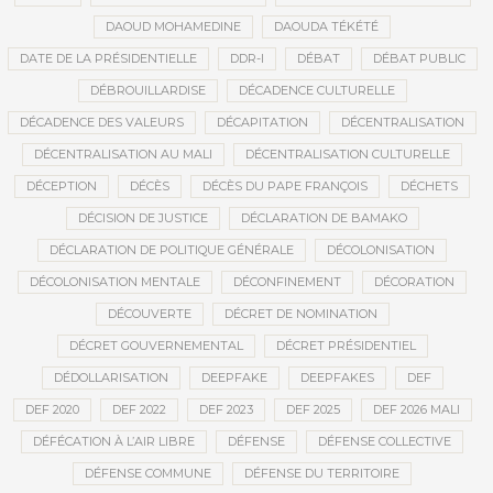
DAOUD MOHAMEDINE
DAOUDA TÉKÉTÉ
DATE DE LA PRÉSIDENTIELLE
DDR-I
DÉBAT
DÉBAT PUBLIC
DÉBROUILLARDISE
DÉCADENCE CULTURELLE
DÉCADENCE DES VALEURS
DÉCAPITATION
DÉCENTRALISATION
DÉCENTRALISATION AU MALI
DÉCENTRALISATION CULTURELLE
DÉCEPTION
DÉCÈS
DÉCÈS DU PAPE FRANÇOIS
DÉCHETS
DÉCISION DE JUSTICE
DÉCLARATION DE BAMAKO
DÉCLARATION DE POLITIQUE GÉNÉRALE
DÉCOLONISATION
DÉCOLONISATION MENTALE
DÉCONFINEMENT
DÉCORATION
DÉCOUVERTE
DÉCRET DE NOMINATION
DÉCRET GOUVERNEMENTAL
DÉCRET PRÉSIDENTIEL
DÉDOLLARISATION
DEEPFAKE
DEEPFAKES
DEF
DEF 2020
DEF 2022
DEF 2023
DEF 2025
DEF 2026 MALI
DÉFÉCATION À L’AIR LIBRE
DÉFENSE
DÉFENSE COLLECTIVE
DÉFENSE COMMUNE
DÉFENSE DU TERRITOIRE