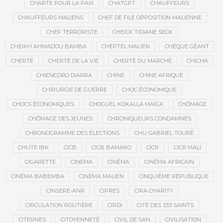
CHARTE POUR LA PAIX
CHATGPT
CHAUFFEURS
CHAUFFEURS MALIENS
CHEF DE FILE OPPOSITION MALIENNE
CHEF TERRORISTE
CHEICK TIDIANE SECK
CHEIKH AHMADOU BAMBA
CHEPTEL MALIEN
CHÈQUE GÉANT
CHERTÉ
CHERTÉ DE LA VIE
CHERTÉ DU MARCHÉ
CHICHA
CHIENCORO DIARRA
CHINE
CHINE AFRIQUE
CHIRURGIE DE GUERRE
CHOC ÉCONOMIQUE
CHOCS ÉCONOMIQUES
CHOGUEL KOKALLA MAÏGA
CHÔMAGE
CHÔMAGE DES JEUNES
CHRONIQUEURS CONDAMNÉS
CHRONOGRAMME DES ÉLECTIONS
CHU GABRIEL TOURÉ
CHUTE IBK
CICB
CICB BAMAKO
CICR
CICR MALI
CIGARETTE
CINEMA
CINÉMA
CINÉMA AFRICAIN
CINÉMA BABEMBA
CINÉMA MALIEN
CINQUIÈME RÉPUBLIQUE
CINSERE-ANR
CIPRES
CIRA CHARITY
CIRCULATION ROUTIÈRE
CIRDI
CITÉ DES 333 SAINTS
CITERNES
CITOYENNETÉ
CIVIL DE SAN
CIVILISATION