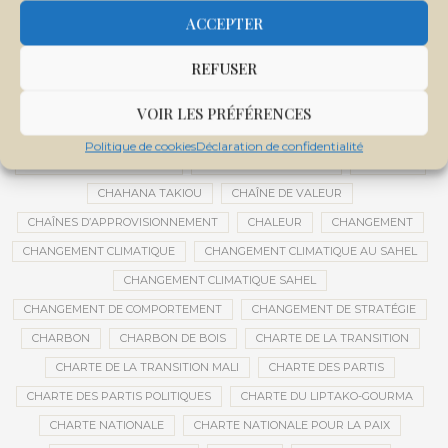
CENTRE INTERNATIONAL DE CONFÉRENCES DE BAMAKO
ACCEPTER
CENTRE MALI
REFUSER
CENTRE NATIONAL DES EXAMENS ET CONCOURS DE L’ÉDUCATION
CENTRES DE DONNÉES
CERCLE DE RÉFLEXION À DISTANCE
VOIR LES PRÉFÉRENCES
CÉRÉALES
CÉRÉALES RUSSES
CÉRÉMONIE DE DÉCORATION
Politique de cookies
Déclaration de confidentialité
CÉRÉMONIES DE MARIAGE
CÉRÉMONIES SOCIALES
CERVEAU
CHAHANA TAKIOU
CHAÎNE DE VALEUR
CHAÎNES D’APPROVISIONNEMENT
CHALEUR
CHANGEMENT
CHANGEMENT CLIMATIQUE
CHANGEMENT CLIMATIQUE AU SAHEL
CHANGEMENT CLIMATIQUE SAHEL
CHANGEMENT DE COMPORTEMENT
CHANGEMENT DE STRATÉGIE
CHARBON
CHARBON DE BOIS
CHARTE DE LA TRANSITION
CHARTE DE LA TRANSITION MALI
CHARTE DES PARTIS
CHARTE DES PARTIS POLITIQUES
CHARTE DU LIPTAKO-GOURMA
CHARTE NATIONALE
CHARTE NATIONALE POUR LA PAIX