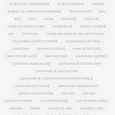
BUDGET DE LA PRÉSIDENCE
BUDGET NATIONAL
BUMDA
BUREAU DU VÉRIFICATEUR GÉNÉRAL
BURKINA FASO
BVG
BYD
CAAT
CACAO
CADASTRE
CADEAUX
CADRE DE CONCERTATION
CADRE DE VIE
CADRE JURIDIQUE
CAF
CAFÉ PHILO
CAISSE MALIENNE DE SÉCURITÉ SOCIALE
CALENDRIER COUPE DU MONDE
CALENDRIER ÉLECTORAL
CAMEROUN
CAMIONS-CITERNES
CAMP DE RÉFUGIÉS
CAMP DES DÉPLACÉS
CAMP MILITAIRE
CAMPAGNE AGRICOLE
CAMPAGNE AGRICOLE 2025
CAMPAGNE DE DISTRIBUTION
CAMPAGNE DE VACCINATION
CAMPAGNE DE VACCINATION COVID-19 EN AFRIQUE
CAMPAGNE ÉLECTORALE
CAMPAGNE PRÉSIDENTIELLE
CAMPUS UNIVERSITAIRE
CAN 2023
CAN 2025
CAN CÔTE D'IVOIRE
CAN FÉMININE 2026
CAN FÉMININE MAROC
CANADA
CANAM
CANCER DU SEIN
CANDIDATS DEF