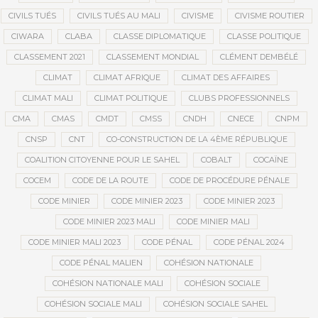
CIVILS TUÉS
CIVILS TUÉS AU MALI
CIVISME
CIVISME ROUTIER
CIWARA
CLABA
CLASSE DIPLOMATIQUE
CLASSE POLITIQUE
CLASSEMENT 2021
CLASSEMENT MONDIAL
CLÉMENT DEMBÉLÉ
CLIMAT
CLIMAT AFRIQUE
CLIMAT DES AFFAIRES
CLIMAT MALI
CLIMAT POLITIQUE
CLUBS PROFESSIONNELS
CMA
CMAS
CMDT
CMSS
CNDH
CNECE
CNPM
CNSP
CNT
CO-CONSTRUCTION DE LA 4ÈME RÉPUBLIQUE
COALITION CITOYENNE POUR LE SAHEL
COBALT
COCAÏNE
COCEM
CODE DE LA ROUTE
CODE DE PROCÉDURE PÉNALE
CODE MINIER
CODE MINIER 2023
CODE MINIER 2023
CODE MINIER 2023 MALI
CODE MINIER MALI
CODE MINIER MALI 2023
CODE PÉNAL
CODE PÉNAL 2024
CODE PÉNAL MALIEN
COHÉSION NATIONALE
COHÉSION NATIONALE MALI
COHÉSION SOCIALE
COHÉSION SOCIALE MALI
COHÉSION SOCIALE SAHEL