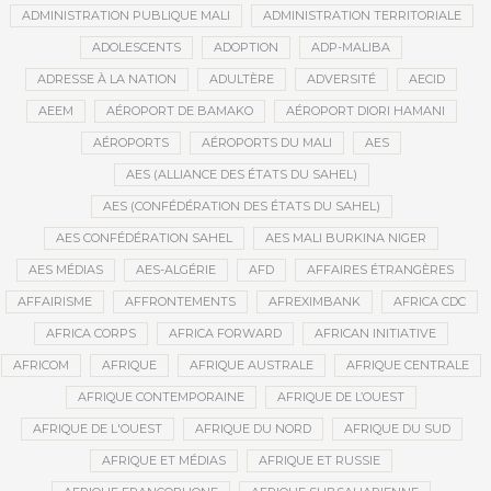
ADMINISTRATION PUBLIQUE MALI
ADMINISTRATION TERRITORIALE
ADOLESCENTS
ADOPTION
ADP-MALIBA
ADRESSE À LA NATION
ADULTÈRE
ADVERSITÉ
AECID
AEEM
AÉROPORT DE BAMAKO
AÉROPORT DIORI HAMANI
AÉROPORTS
AÉROPORTS DU MALI
AES
AES (ALLIANCE DES ÉTATS DU SAHEL)
AES (CONFÉDÉRATION DES ÉTATS DU SAHEL)
AES CONFÉDÉRATION SAHEL
AES MALI BURKINA NIGER
AES MÉDIAS
AES-ALGÉRIE
AFD
AFFAIRES ÉTRANGÈRES
AFFAIRISME
AFFRONTEMENTS
AFREXIMBANK
AFRICA CDC
AFRICA CORPS
AFRICA FORWARD
AFRICAN INITIATIVE
AFRICOM
AFRIQUE
AFRIQUE AUSTRALE
AFRIQUE CENTRALE
AFRIQUE CONTEMPORAINE
AFRIQUE DE L’OUEST
AFRIQUE DE L'OUEST
AFRIQUE DU NORD
AFRIQUE DU SUD
AFRIQUE ET MÉDIAS
AFRIQUE ET RUSSIE