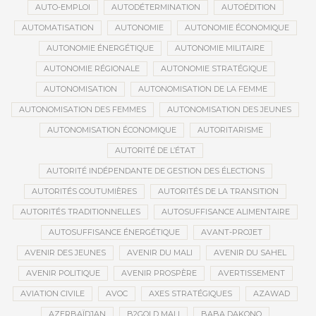
AUTO-EMPLOI
AUTODÉTERMINATION
AUTOÉDITION
AUTOMATISATION
AUTONOMIE
AUTONOMIE ÉCONOMIQUE
AUTONOMIE ÉNERGÉTIQUE
AUTONOMIE MILITAIRE
AUTONOMIE RÉGIONALE
AUTONOMIE STRATÉGIQUE
AUTONOMISATION
AUTONOMISATION DE LA FEMME
AUTONOMISATION DES FEMMES
AUTONOMISATION DES JEUNES
AUTONOMISATION ÉCONOMIQUE
AUTORITARISME
AUTORITÉ DE L’ÉTAT
AUTORITÉ INDÉPENDANTE DE GESTION DES ÉLECTIONS
AUTORITÉS COUTUMIÈRES
AUTORITÉS DE LA TRANSITION
AUTORITÉS TRADITIONNELLES
AUTOSUFFISANCE ALIMENTAIRE
AUTOSUFFISANCE ÉNERGÉTIQUE
AVANT-PROJET
AVENIR DES JEUNES
AVENIR DU MALI
AVENIR DU SAHEL
AVENIR POLITIQUE
AVENIR PROSPÈRE
AVERTISSEMENT
AVIATION CIVILE
AVOC
AXES STRATÉGIQUES
AZAWAD
AZERBAÏDJAN
B2GOLD MALI
BABA DAKONO