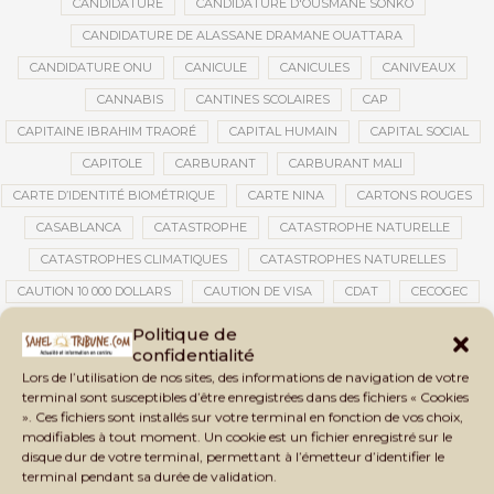
CANDIDATURE
CANDIDATURE D'OUSMANE SONKO
CANDIDATURE DE ALASSANE DRAMANE OUATTARA
CANDIDATURE ONU
CANICULE
CANICULES
CANIVEAUX
CANNABIS
CANTINES SCOLAIRES
CAP
CAPITAINE IBRAHIM TRAORÉ
CAPITAL HUMAIN
CAPITAL SOCIAL
CAPITOLE
CARBURANT
CARBURANT MALI
CARTE D’IDENTITÉ BIOMÉTRIQUE
CARTE NINA
CARTONS ROUGES
CASABLANCA
CATASTROPHE
CATASTROPHE NATURELLE
CATASTROPHES CLIMATIQUES
CATASTROPHES NATURELLES
CAUTION 10 000 DOLLARS
CAUTION DE VISA
CDAT
CECOGEC
CEDEAO
CÉDÉAO
CEI
CÉLÉBRATION NATIONALE
CEMAC
Politique de
confidentialité
CEMAPI
CEN-SNESUP
CENOU
CENSURE
Lors de l’utilisation de nos sites, des informations de navigation de votre
CENTRAFRIQUE
CENTRALE SOLAIRE
terminal sont susceptibles d’être enregistrées dans des fichiers « Cookies
». Ces fichiers sont installés sur votre terminal en fonction de vos choix,
CENTRALE SOLAIRE DE SANANKOROBA
CENTRALES SOLAIRES
modifiables à tout moment. Un cookie est un fichier enregistré sur le
CENTRE D'INTELLIGENCE ARTIFICIELLE
disque dur de votre terminal, permettant à l’émetteur d’identifier le
terminal pendant sa durée de validation.
CENTRE DE SANTÉ COMMUNAUTAIRE
CENTRE DU MALI