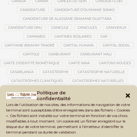
CANADA
CANAM
CANCER DU SEIN
CANDIDATS DEF
CANDIDATURE
CANDIDATURE D'OUSMANE SONKO
CANDIDATURE DE ALASSANE DRAMANE OUATTARA
CANDIDATURE ONU
CANICULE
CANICULES
CANIVEAUX
CANNABIS
CANTINES SCOLAIRES
CAP
CAPITAINE IBRAHIM TRAORÉ
CAPITAL HUMAIN
CAPITAL SOCIAL
CAPITOLE
CARBURANT
CARBURANT MALI
CARTE D’IDENTITÉ BIOMÉTRIQUE
CARTE NINA
CARTONS ROUGES
CASABLANCA
CATASTROPHE
CATASTROPHE NATURELLE
CATASTROPHES CLIMATIQUES
CATASTROPHES NATURELLES
CAUTION 10 000 DOLLARS
CAUTION DE VISA
CDAT
CECOGEC
Politique de
confidentialité
CÉDÉAO
CEDEAO
CEI
CÉLÉBRATION NATIONALE
CEMAC
Lors de l’utilisation de nos sites, des informations de navigation de votre
CEMAPI
CEN-SNESUP
CENOU
CENSURE
terminal sont susceptibles d’être enregistrées dans des fichiers « Cookies
». Ces fichiers sont installés sur votre terminal en fonction de vos choix,
CENTRAFRIQUE
CENTRALE SOLAIRE
modifiables à tout moment. Un cookie est un fichier enregistré sur le
CENTRALE SOLAIRE DE SANANKOROBA
CENTRALES SOLAIRES
disque dur de votre terminal, permettant à l’émetteur d’identifier le
terminal pendant sa durée de validation.
CENTRE D'INTELLIGENCE ARTIFICIELLE