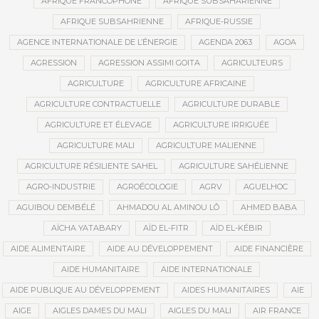
AFRIQUE FRANCOPHONE
AFRIQUE SUBSAHARIENNE
AFRIQUE SUBSAHRIENNE
AFRIQUE-RUSSIE
AGENCE INTERNATIONALE DE L’ÉNERGIE
AGENDA 2063
AGOA
AGRESSION
AGRESSION ASSIMI GOITA
AGRICULTEURS
AGRICULTURE
AGRICULTURE AFRICAINE
AGRICULTURE CONTRACTUELLE
AGRICULTURE DURABLE
AGRICULTURE ET ÉLEVAGE
AGRICULTURE IRRIGUÉE
AGRICULTURE MALI
AGRICULTURE MALIENNE
AGRICULTURE RÉSILIENTE SAHEL
AGRICULTURE SAHÉLIENNE
AGRO-INDUSTRIE
AGROÉCOLOGIE
AGRV
AGUELHOC
AGUIBOU DEMBÉLÉ
AHMADOU AL AMINOU LÔ
AHMED BABA
AÏCHA YATABARY
AÏD EL-FITR
AÏD EL-KÉBIR
AIDE ALIMENTAIRE
AIDE AU DÉVELOPPEMENT
AIDE FINANCIÈRE
AIDE HUMANITAIRE
AIDE INTERNATIONALE
AIDE PUBLIQUE AU DÉVELOPPEMENT
AIDES HUMANITAIRES
AIE
AIGE
AIGLES DAMES DU MALI
AIGLES DU MALI
AIR FRANCE