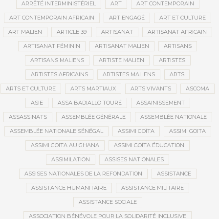
ARRÊTÉ INTERMINISTÉRIEL
ART
ART CONTEMPORAIN
ART CONTEMPORAIN AFRICAIN
ART ENGAGÉ
ART ET CULTURE
ART MALIEN
ARTICLE 39
ARTISANAT
ARTISANAT AFRICAIN
ARTISANAT FÉMININ
ARTISANAT MALIEN
ARTISANS
ARTISANS MALIENS
ARTISTE MALIEN
ARTISTES
ARTISTES AFRICAINS
ARTISTES MALIENS
ARTS
ARTS ET CULTURE
ARTS MARTIAUX
ARTS VIVANTS
ASCOMA
ASIE
ASSA BADIALLO TOURÉ
ASSAINISSEMENT
ASSASSINATS
ASSEMBLÉE GÉNÉRALE
ASSEMBLÉE NATIONALE
ASSEMBLÉE NATIONALE SÉNÉGAL
ASSIMI GOÏTA
ASSIMI GOITA
ASSIMI GOITA AU GHANA
ASSIMI GOÏTA ÉDUCATION
ASSIMILATION
ASSISES NATIONALES
ASSISES NATIONALES DE LA REFONDATION
ASSISTANCE
ASSISTANCE HUMANITAIRE
ASSISTANCE MILITAIRE
ASSISTANCE SOCIALE
ASSOCIATION BÉNÉVOLE POUR LA SOLIDARITÉ INCLUSIVE