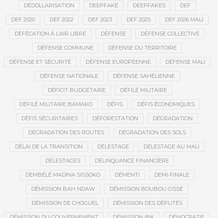
DÉDOLLARISATION
DEEPFAKE
DEEPFAKES
DEF
DEF 2020
DEF 2022
DEF 2023
DEF 2025
DEF 2026 MALI
DÉFÉCATION À L’AIR LIBRE
DÉFENSE
DÉFENSE COLLECTIVE
DÉFENSE COMMUNE
DÉFENSE DU TERRITOIRE
DÉFENSE ET SÉCURITÉ
DÉFENSE EUROPÉENNE
DÉFENSE MALI
DÉFENSE NATIONALE
DÉFENSE SAHÉLIENNE
DÉFICIT BUDGÉTAIRE
DÉFILÉ MILITAIRE
DÉFILÉ MILITAIRE BAMAKO
DÉFIS
DÉFIS ÉCONOMIQUES
DÉFIS SÉCURITAIRES
DÉFORESTATION
DÉGRADATION
DÉGRADATION DES ROUTES
DÉGRADATION DES SOLS
DÉLAI DE LA TRANSITION
DÉLESTAGE
DÉLESTAGE AU MALI
DÉLESTAGES
DÉLINQUANCE FINANCIÈRE
DEMBÉLÉ MADINA SISSOKO
DÉMENTI
DEMI-FINALE
DÉMISSION BAH NDAW
DÉMISSION BOUBOU CISSÉ
DÉMISSION DE CHOGUEL
DÉMISSION DES DÉPUTÉS
DÉMISSION DU GOUVERNEMENT
DÉMISSION IBK
DÉMOCRATIE