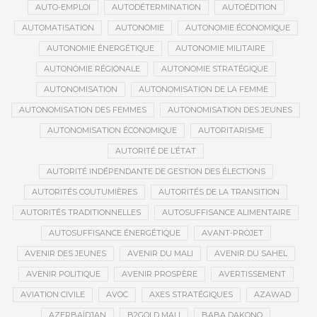
AUTO-EMPLOI
AUTODÉTERMINATION
AUTOÉDITION
AUTOMATISATION
AUTONOMIE
AUTONOMIE ÉCONOMIQUE
AUTONOMIE ÉNERGÉTIQUE
AUTONOMIE MILITAIRE
AUTONOMIE RÉGIONALE
AUTONOMIE STRATÉGIQUE
AUTONOMISATION
AUTONOMISATION DE LA FEMME
AUTONOMISATION DES FEMMES
AUTONOMISATION DES JEUNES
AUTONOMISATION ÉCONOMIQUE
AUTORITARISME
AUTORITÉ DE L’ÉTAT
AUTORITÉ INDÉPENDANTE DE GESTION DES ÉLECTIONS
AUTORITÉS COUTUMIÈRES
AUTORITÉS DE LA TRANSITION
AUTORITÉS TRADITIONNELLES
AUTOSUFFISANCE ALIMENTAIRE
AUTOSUFFISANCE ÉNERGÉTIQUE
AVANT-PROJET
AVENIR DES JEUNES
AVENIR DU MALI
AVENIR DU SAHEL
AVENIR POLITIQUE
AVENIR PROSPÈRE
AVERTISSEMENT
AVIATION CIVILE
AVOC
AXES STRATÉGIQUES
AZAWAD
AZERBAÏDJAN
B2GOLD MALI
BABA DAKONO