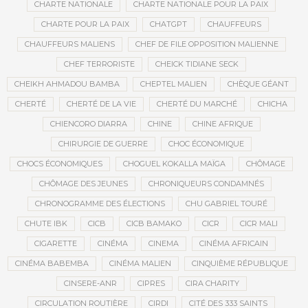
CHARTE NATIONALE
CHARTE NATIONALE POUR LA PAIX
CHARTE POUR LA PAIX
CHATGPT
CHAUFFEURS
CHAUFFEURS MALIENS
CHEF DE FILE OPPOSITION MALIENNE
CHEF TERRORISTE
CHEICK TIDIANE SECK
CHEIKH AHMADOU BAMBA
CHEPTEL MALIEN
CHÈQUE GÉANT
CHERTÉ
CHERTÉ DE LA VIE
CHERTÉ DU MARCHÉ
CHICHA
CHIENCORO DIARRA
CHINE
CHINE AFRIQUE
CHIRURGIE DE GUERRE
CHOC ÉCONOMIQUE
CHOCS ÉCONOMIQUES
CHOGUEL KOKALLA MAÏGA
CHÔMAGE
CHÔMAGE DES JEUNES
CHRONIQUEURS CONDAMNÉS
CHRONOGRAMME DES ÉLECTIONS
CHU GABRIEL TOURÉ
CHUTE IBK
CICB
CICB BAMAKO
CICR
CICR MALI
CIGARETTE
CINÉMA
CINEMA
CINÉMA AFRICAIN
CINÉMA BABEMBA
CINÉMA MALIEN
CINQUIÈME RÉPUBLIQUE
CINSERE-ANR
CIPRES
CIRA CHARITY
CIRCULATION ROUTIÈRE
CIRDI
CITÉ DES 333 SAINTS