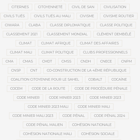
CITERNES
CITOYENNETÉ
CIVIL DE SAN
CIVILISATION
CIVILS TUÉS
CIVILS TUÉS AU MALI
CIVISME
CIVISME ROUTIER
CIWARA
CLABA
CLASSE DIPLOMATIQUE
CLASSE POLITIQUE
CLASSEMENT 2021
CLASSEMENT MONDIAL
CLÉMENT DEMBÉLÉ
CLIMAT
CLIMAT AFRIQUE
CLIMAT DES AFFAIRES
CLIMAT MALI
CLIMAT POLITIQUE
CLUBS PROFESSIONNELS
CMA
CMAS
CMDT
CMSS
CNDH
CNECE
CNPM
CNSP
CNT
CO-CONSTRUCTION DE LA 4ÈME RÉPUBLIQUE
COALITION CITOYENNE POUR LE SAHEL
COBALT
COCAÏNE
COCEM
CODE DE LA ROUTE
CODE DE PROCÉDURE PÉNALE
CODE MINIER
CODE MINIER 2023
CODE MINIER 2023
CODE MINIER 2023 MALI
CODE MINIER MALI
CODE MINIER MALI 2023
CODE PÉNAL
CODE PÉNAL 2024
CODE PÉNAL MALIEN
COHÉSION NATIONALE
COHÉSION NATIONALE MALI
COHÉSION SOCIALE