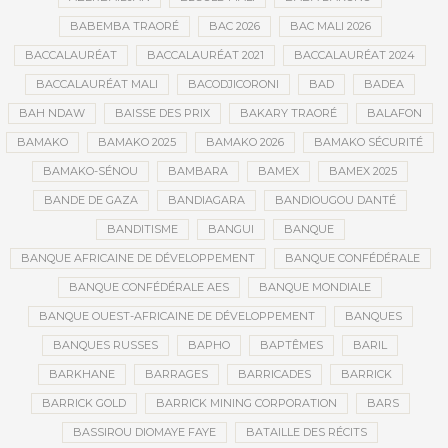
BABEMBA TRAORÉ
BAC 2026
BAC MALI 2026
BACCALAURÉAT
BACCALAURÉAT 2021
BACCALAURÉAT 2024
BACCALAURÉAT MALI
BACODJICORONI
BAD
BADEA
BAH NDAW
BAISSE DES PRIX
BAKARY TRAORÉ
BALAFON
BAMAKO
BAMAKO 2025
BAMAKO 2026
BAMAKO SÉCURITÉ
BAMAKO-SÉNOU
BAMBARA
BAMEX
BAMEX 2025
BANDE DE GAZA
BANDIAGARA
BANDIOUGOU DANTÉ
BANDITISME
BANGUI
BANQUE
BANQUE AFRICAINE DE DÉVELOPPEMENT
BANQUE CONFÉDÉRALE
BANQUE CONFÉDÉRALE AES
BANQUE MONDIALE
BANQUE OUEST-AFRICAINE DE DÉVELOPPEMENT
BANQUES
BANQUES RUSSES
BAPHO
BAPTÊMES
BARIL
BARKHANE
BARRAGES
BARRICADES
BARRICK
BARRICK GOLD
BARRICK MINING CORPORATION
BARS
BASSIROU DIOMAYE FAYE
BATAILLE DES RÉCITS