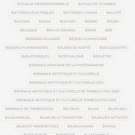
BATAILLE INFORMATIONNELLE
BATAILLON TCHADIEN
BATTERIES ÉLECTRIQUES
BATTERIES LITHIUM
BAUXITE
BAZOUM
BCEAO
BCID-AES
BEIJING
BELÉM
BELGIQUE
BEN LE CERVEAU
BÉNIN
BER
BERNARD AYLWARD
BESOIN HUMANITAIRE
BESOINS HUMANITAIRES
BEURRE DE KARITÉ
BIAIS COGNITIFS
BIBLIOTHÈQUES
BICÉPHALISME
BIEN-ÊTRE
BIENNALE AFRICAINE DE LA PHOTOGRAPHIE
BIENNALE ARTISTIQUE ET CULTURELLE
BIENNALE ARTISTIQUE ET CULTURELLE 2025
BIENNALE ARTISTIQUE ET CULTURELLE DE TOMBOUCTOU 2025
BIENNALE ARTISTIQUE ET CULTURELLE TOMBOUCTOU 2025
BIENNALE DE TOMBOUCTOU
BIG DATA
BILAN
BILAN 2024
BILAN ANNUEL
BILAN DE LA TRANSITION
BILAN DES ACTIVITÉS
BILAN ET PERSPECTIVES
BILAN HUMAIN
BINTOU