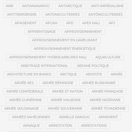
ANR
ANTANANARIVO
ANTARCTIQUE
ANTI-IMPÉRIALISME
ANTITERRORISME
ANTONIO GUTERRES
ANTÓNIO GUTERRES
APAISEMENT
APCAM
APD
APEX MALI
APJ
APPRENTISSAGE
APPROVISIONNEMENT
APPROVISIONNEMENT EN CARBURANT
APPROVISIONNEMENT ÉNERGÉTIQUE
APPROVISIONNEMENT HYDROCARBURES MALI
AQUACULTURE
ARBITRAGE INTERNATIONAL
ARCANE POLITIQUE
ARCHITECTURE EN BANCO
ARCTIQUE
ARISTOTE
ARMÉE
ARMÉE AES
ARMÉE BÉNINOISE
ARMÉE BURKINABÉ
ARMÉE CONFÉDÉRALE
ARMÉE ET NATION
ARMÉE FRANÇAISE
ARMÉE GUINÉENNE
ARMÉE MALIENNE
ARMÉE NIGÉRIANE
ARMÉE SOUDANAISE
ARMÉE SOUVERAINE
ARMÉE TCHADIENNE
ARMÉES SAHÉLIENNES
ARMELLE DAKOUO
ARMEMENT
ARNAQUE
ARRESTATION
ARRESTATIONS