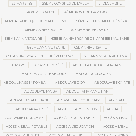
26 MARS 1991
29ÈME CONGRÈS DE L'AEEM
31 DÉCEMBRE
400ÈME FORAGE
4ÈME PONT DE BAMAKO
4ÈME RÉPUBLIQUE DU MALI
5°C
5ÈME RECENSEMENT GÉNÉRAL
61ÈME ANNIVERSAIRE
62ÈME ANNIVERSAIRE
63ÈME ANNIVERSAIRE
63ÈME ANNIVERSAIRE DE L'ARMÉE MALIENNE
64ÈME ANNIVERSAIRE
65E ANNIVERSAIRE
65E ANNIVERSAIRE DE L’INDÉPENDANCE
65E ANNIVERSAIRE FAMA
8 MARS
ABASS DEMBÉLÉ
ABDEL FATTAH AL-BURHAN
ABDELMADJID TEBBOUNE
ABDOU OUOLOGUEM
ABDOUL KASSIM FOMBA
ABDOULAYE DIOP
ABDOULAYE KONATÉ
ABDOULAYE MAÏGA
ABDOURAHAMANE TIANI
ABDRAHAMANE TIANI
ABDRAMANE COULIBALY
ABIDJAN
ABOUBAKAR CISSÉ
ABSI
ABSTENTION
ABUJA
ACADÉMIE FRANÇAISE
ACCÈS À L'EAU POTABLE
ACCÈS À L’EAU
ACCÈS À L’EAU POTABLE
ACCÈS À L’ÉDUCATION
ACCÈS À L'EAU
ACCÈS À LA JUSTICE
ACCÈS AU NUMÉRIQUE
ACCÈS AUX SOINS