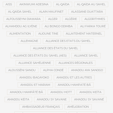
AISS
AKINWUMI ADESINA
AL-QAÏDA
AL-QAÏDA AU SAHEL
AL-QAÏDA SAHEL
ALAIN MAUFINET
ALASSANE OUATTARA
ALFOUSSEYNI DIAWARA
ALGER
ALGÉRIE
ALGORITHMES
ALHAMDOU AG ILYÈNE
ALI BONGO ODIMBA
ALI FARKA TOURÉ
ALIMENTATION
ALIOUNE TINE
ALLAITEMENT MATERNEL
ALLEMAGNE
ALLIANCE DES ETATS DU SAHEL
ALLIANCE DES ÉTATS DU SAHEL
ALLIANCE DES ÉTATS DU SAHEL (AES)
ALLIANCE SAHEL
ALLIANCE SAHÉLIENNE
ALLIANCES RÉGIONALES
ALOUSSÉNI SANOU
ALPHA CONDÉ
AMADOU AYA SANOGO
AMADOU BAGAYOKO
AMADOU ET LES AUTRES
AMADOU ET MARIAM
AMADOU HAMPATÉ BÂ
AMADOU HAMPÂTÉ BÂ
AMADOU HOTT
AMADOU KEÏTA
AMADOU KÉITA
AMADOU SY SAVANE
AMADOU SY SAVANÉ
AMBASSADEUR FRANÇAIS
AMÉLIORATION