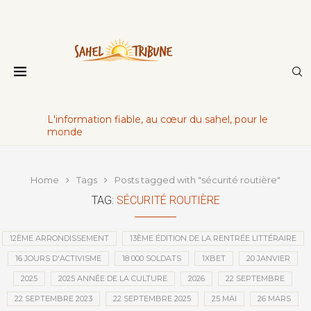
L'information fiable, au cœur du sahel, pour le
monde
Home
Tags
Posts tagged with "sécurité routière"
TAG:
SÉCURITÉ ROUTIÈRE
12ÈME ARRONDISSEMENT
13ÈME ÉDITION DE LA RENTRÉE LITTÉRAIRE
16 JOURS D'ACTIVISME
18 000 SOLDATS
1XBET
20 JANVIER
2025
2025 ANNÉE DE LA CULTURE
2026
22 SEPTEMBRE
22 SEPTEMBRE 2023
22 SEPTEMBRE 2025
25 MAI
26 MARS