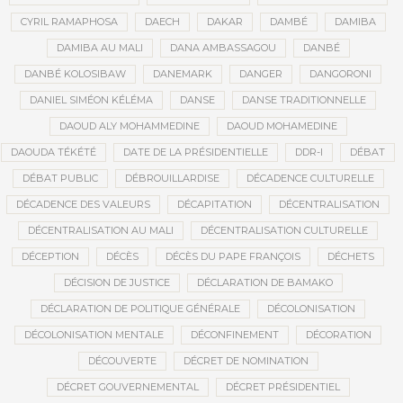
CYRIL RAMAPHOSA
DAECH
DAKAR
DAMBÉ
DAMIBA
DAMIBA AU MALI
DANA AMBASSAGOU
DANBÉ
DANBÉ KOLOSIBAW
DANEMARK
DANGER
DANGORONI
DANIEL SIMÉON KÉLÉMA
DANSE
DANSE TRADITIONNELLE
DAOUD ALY MOHAMMEDINE
DAOUD MOHAMEDINE
DAOUDA TÉKÉTÉ
DATE DE LA PRÉSIDENTIELLE
DDR-I
DÉBAT
DÉBAT PUBLIC
DÉBROUILLARDISE
DÉCADENCE CULTURELLE
DÉCADENCE DES VALEURS
DÉCAPITATION
DÉCENTRALISATION
DÉCENTRALISATION AU MALI
DÉCENTRALISATION CULTURELLE
DÉCEPTION
DÉCÈS
DÉCÈS DU PAPE FRANÇOIS
DÉCHETS
DÉCISION DE JUSTICE
DÉCLARATION DE BAMAKO
DÉCLARATION DE POLITIQUE GÉNÉRALE
DÉCOLONISATION
DÉCOLONISATION MENTALE
DÉCONFINEMENT
DÉCORATION
DÉCOUVERTE
DÉCRET DE NOMINATION
DÉCRET GOUVERNEMENTAL
DÉCRET PRÉSIDENTIEL