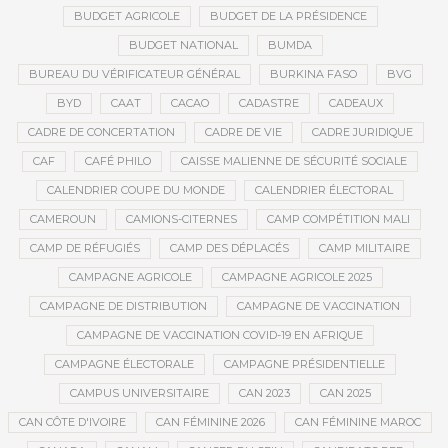
BUDGET AGRICOLE
BUDGET DE LA PRÉSIDENCE
BUDGET NATIONAL
BUMDA
BUREAU DU VÉRIFICATEUR GÉNÉRAL
BURKINA FASO
BVG
BYD
CAAT
CACAO
CADASTRE
CADEAUX
CADRE DE CONCERTATION
CADRE DE VIE
CADRE JURIDIQUE
CAF
CAFÉ PHILO
CAISSE MALIENNE DE SÉCURITÉ SOCIALE
CALENDRIER COUPE DU MONDE
CALENDRIER ÉLECTORAL
CAMEROUN
CAMIONS-CITERNES
CAMP COMPÉTITION MALI
CAMP DE RÉFUGIÉS
CAMP DES DÉPLACÉS
CAMP MILITAIRE
CAMPAGNE AGRICOLE
CAMPAGNE AGRICOLE 2025
CAMPAGNE DE DISTRIBUTION
CAMPAGNE DE VACCINATION
CAMPAGNE DE VACCINATION COVID-19 EN AFRIQUE
CAMPAGNE ÉLECTORALE
CAMPAGNE PRÉSIDENTIELLE
CAMPUS UNIVERSITAIRE
CAN 2023
CAN 2025
CAN CÔTE D'IVOIRE
CAN FÉMININE 2026
CAN FÉMININE MAROC