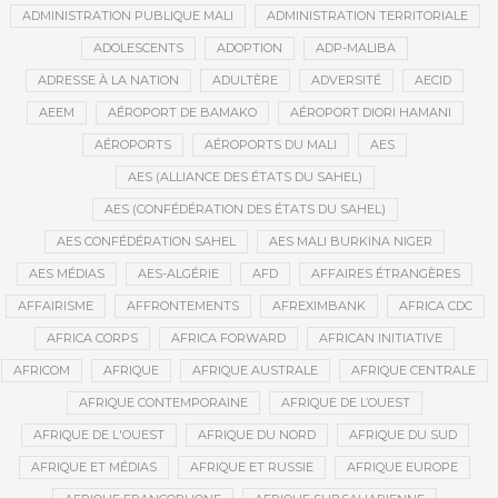
ADMINISTRATION PUBLIQUE MALI
ADMINISTRATION TERRITORIALE
ADOLESCENTS
ADOPTION
ADP-MALIBA
ADRESSE À LA NATION
ADULTÈRE
ADVERSITÉ
AECID
AEEM
AÉROPORT DE BAMAKO
AÉROPORT DIORI HAMANI
AÉROPORTS
AÉROPORTS DU MALI
AES
AES (ALLIANCE DES ÉTATS DU SAHEL)
AES (CONFÉDÉRATION DES ÉTATS DU SAHEL)
AES CONFÉDÉRATION SAHEL
AES MALI BURKINA NIGER
AES MÉDIAS
AES-ALGÉRIE
AFD
AFFAIRES ÉTRANGÈRES
AFFAIRISME
AFFRONTEMENTS
AFREXIMBANK
AFRICA CDC
AFRICA CORPS
AFRICA FORWARD
AFRICAN INITIATIVE
AFRICOM
AFRIQUE
AFRIQUE AUSTRALE
AFRIQUE CENTRALE
AFRIQUE CONTEMPORAINE
AFRIQUE DE L’OUEST
AFRIQUE DE L'OUEST
AFRIQUE DU NORD
AFRIQUE DU SUD
AFRIQUE ET MÉDIAS
AFRIQUE ET RUSSIE
AFRIQUE EUROPE