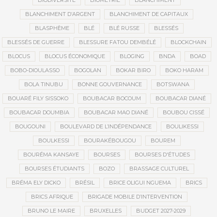
BIODIVERSITÉ
BIOMÉTRIE
BLANCHIMENT
BLANCHIMENT D’ARGENT
BLANCHIMENT DE CAPITAUX
BLASPHÈME
BLÉ
BLÉ RUSSE
BLESSÉS
BLESSÉS DE GUERRE
BLESSURE FATOU DEMBÉLÉ
BLOCKCHAIN
BLOCUS
BLOCUS ÉCONOMIQUE
BLOGING
BNDA
BOAD
BOBO-DIOULASSO
BOGOLAN
BOKAR BIRO
BOKO HARAM
BOLA TINUBU
BONNE GOUVERNANCE
BOTSWANA
BOUARÉ FILY SISSOKO
BOUBACAR BOCOUM
BOUBACAR DIANÉ
BOUBACAR DOUMBIA
BOUBACAR MAO DIANÉ
BOUBOU CISSÉ
BOUGOUNI
BOULEVARD DE L’INDÉPENDANCE
BOULIKESSI
BOULKESSI
BOURAKÉBOUGOU
BOUREM
BOURÉMA KANSAYE
BOURSES
BOURSES D'ÉTUDES
BOURSES ÉTUDIANTS
BOZO
BRASSAGE CULTUREL
BRÉMA ELY DICKO
BRÉSIL
BRICE OLIGUI NGUEMA
BRICS
BRICS AFRIQUE
BRIGADE MOBILE D’INTERVENTION
BRUNO LE MAIRE
BRUXELLES
BUDGET 2027-2029