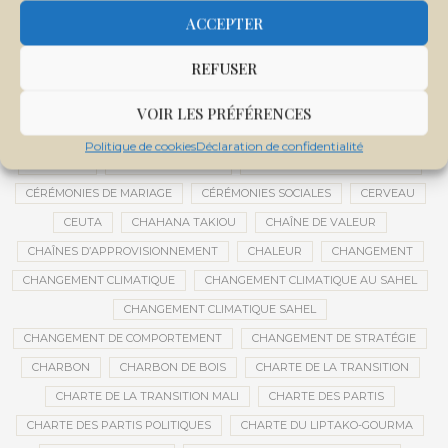
CENTRE DE SANTÉ COMMUNAUTAIRE
CENTRE DU MALI
ACCEPTER
CENTRE INTERNATIONAL DE CONFÉRENCES DE BAMAKO
REFUSER
CENTRE MALI
CENTRE NATIONAL DES EXAMENS ET CONCOURS DE L’ÉDUCATION
VOIR LES PRÉFÉRENCES
CENTRES DE DONNÉES
CERCLE DE RÉFLEXION À DISTANCE
Politique de cookies
Déclaration de confidentialité
CÉRÉALES
CÉRÉALES RUSSES
CÉRÉMONIE DE DÉCORATION
CÉRÉMONIES DE MARIAGE
CÉRÉMONIES SOCIALES
CERVEAU
CEUTA
CHAHANA TAKIOU
CHAÎNE DE VALEUR
CHAÎNES D’APPROVISIONNEMENT
CHALEUR
CHANGEMENT
CHANGEMENT CLIMATIQUE
CHANGEMENT CLIMATIQUE AU SAHEL
CHANGEMENT CLIMATIQUE SAHEL
CHANGEMENT DE COMPORTEMENT
CHANGEMENT DE STRATÉGIE
CHARBON
CHARBON DE BOIS
CHARTE DE LA TRANSITION
CHARTE DE LA TRANSITION MALI
CHARTE DES PARTIS
CHARTE DES PARTIS POLITIQUES
CHARTE DU LIPTAKO-GOURMA