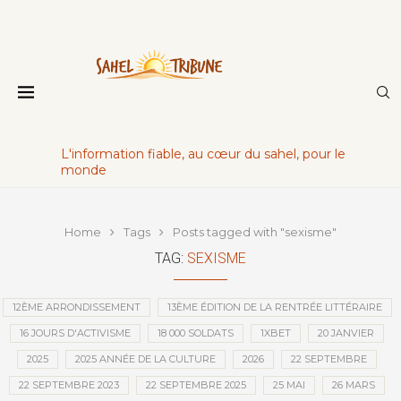
L'information fiable, au cœur du sahel, pour le
monde
Home
Tags
Posts tagged with "sexisme"
TAG:
SEXISME
12ÈME ARRONDISSEMENT
13ÈME ÉDITION DE LA RENTRÉE LITTÉRAIRE
16 JOURS D'ACTIVISME
18 000 SOLDATS
1XBET
20 JANVIER
2025
2025 ANNÉE DE LA CULTURE
2026
22 SEPTEMBRE
22 SEPTEMBRE 2023
22 SEPTEMBRE 2025
25 MAI
26 MARS