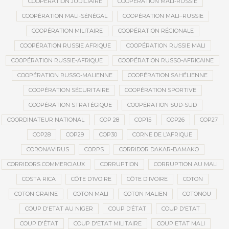
COOPÉRATION JUDICIAIRE
COOPÉRATION MALI-RUSSIE
COOPÉRATION MALI-SÉNÉGAL
COOPÉRATION MALI–RUSSIE
COOPÉRATION MILITAIRE
COOPÉRATION RÉGIONALE
COOPÉRATION RUSSIE AFRIQUE
COOPÉRATION RUSSIE MALI
COOPÉRATION RUSSIE-AFRIQUE
COOPÉRATION RUSSO-AFRICAINE
COOPÉRATION RUSSO-MALIENNE
COOPÉRATION SAHÉLIENNE
COOPÉRATION SÉCURITAIRE
COOPÉRATION SPORTIVE
COOPÉRATION STRATÉGIQUE
COOPÉRATION SUD-SUD
COORDINATEUR NATIONAL
COP 28
COP15
COP26
COP27
COP28
COP29
COP30
CORNE DE L’AFRIQUE
CORONAVIRUS
CORPS
CORRIDOR DAKAR-BAMAKO
CORRIDORS COMMERCIAUX
CORRUPTION
CORRUPTION AU MALI
COSTA RICA
CÔTE D’IVOIRE
CÔTE D'IVOIRE
COTON
COTON GRAINE
COTON MALI
COTON MALIEN
COTONOU
COUP D'ETAT AU NIGER
COUP D’ÉTAT
COUP D'ETAT
COUP D'ÉTAT
COUP D'ETAT MILITAIRE
COUP ETAT MALI