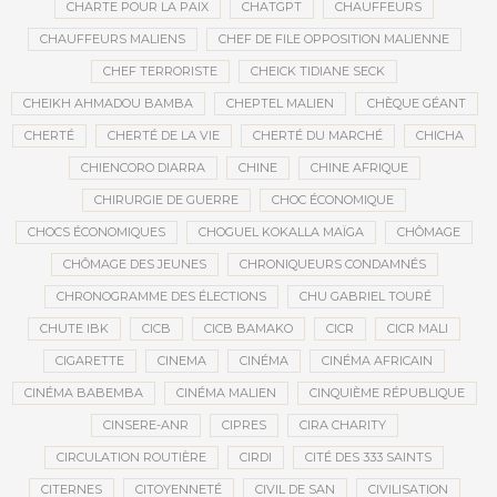
CHARTE POUR LA PAIX
CHATGPT
CHAUFFEURS
CHAUFFEURS MALIENS
CHEF DE FILE OPPOSITION MALIENNE
CHEF TERRORISTE
CHEICK TIDIANE SECK
CHEIKH AHMADOU BAMBA
CHEPTEL MALIEN
CHÈQUE GÉANT
CHERTÉ
CHERTÉ DE LA VIE
CHERTÉ DU MARCHÉ
CHICHA
CHIENCORO DIARRA
CHINE
CHINE AFRIQUE
CHIRURGIE DE GUERRE
CHOC ÉCONOMIQUE
CHOCS ÉCONOMIQUES
CHOGUEL KOKALLA MAÏGA
CHÔMAGE
CHÔMAGE DES JEUNES
CHRONIQUEURS CONDAMNÉS
CHRONOGRAMME DES ÉLECTIONS
CHU GABRIEL TOURÉ
CHUTE IBK
CICB
CICB BAMAKO
CICR
CICR MALI
CIGARETTE
CINEMA
CINÉMA
CINÉMA AFRICAIN
CINÉMA BABEMBA
CINÉMA MALIEN
CINQUIÈME RÉPUBLIQUE
CINSERE-ANR
CIPRES
CIRA CHARITY
CIRCULATION ROUTIÈRE
CIRDI
CITÉ DES 333 SAINTS
CITERNES
CITOYENNETÉ
CIVIL DE SAN
CIVILISATION