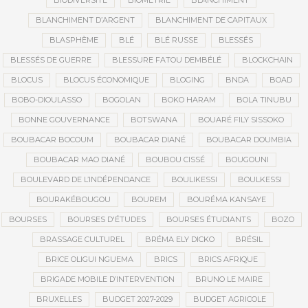
BIODIVERSITÉ
BIOMÉTRIE
BLANCHIMENT
BLANCHIMENT D’ARGENT
BLANCHIMENT DE CAPITAUX
BLASPHÈME
BLÉ
BLÉ RUSSE
BLESSÉS
BLESSÉS DE GUERRE
BLESSURE FATOU DEMBÉLÉ
BLOCKCHAIN
BLOCUS
BLOCUS ÉCONOMIQUE
BLOGING
BNDA
BOAD
BOBO-DIOULASSO
BOGOLAN
BOKO HARAM
BOLA TINUBU
BONNE GOUVERNANCE
BOTSWANA
BOUARÉ FILY SISSOKO
BOUBACAR BOCOUM
BOUBACAR DIANÉ
BOUBACAR DOUMBIA
BOUBACAR MAO DIANÉ
BOUBOU CISSÉ
BOUGOUNI
BOULEVARD DE L’INDÉPENDANCE
BOULIKESSI
BOULKESSI
BOURAKÉBOUGOU
BOUREM
BOURÉMA KANSAYE
BOURSES
BOURSES D'ÉTUDES
BOURSES ÉTUDIANTS
BOZO
BRASSAGE CULTUREL
BRÉMA ELY DICKO
BRÉSIL
BRICE OLIGUI NGUEMA
BRICS
BRICS AFRIQUE
BRIGADE MOBILE D’INTERVENTION
BRUNO LE MAIRE
BRUXELLES
BUDGET 2027-2029
BUDGET AGRICOLE