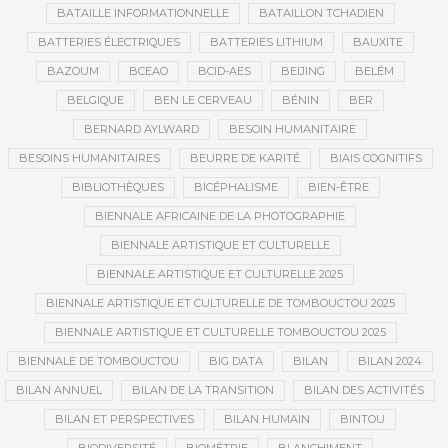
BATAILLE INFORMATIONNELLE
BATAILLON TCHADIEN
BATTERIES ÉLECTRIQUES
BATTERIES LITHIUM
BAUXITE
BAZOUM
BCEAO
BCID-AES
BEIJING
BELÉM
BELGIQUE
BEN LE CERVEAU
BÉNIN
BER
BERNARD AYLWARD
BESOIN HUMANITAIRE
BESOINS HUMANITAIRES
BEURRE DE KARITÉ
BIAIS COGNITIFS
BIBLIOTHÈQUES
BICÉPHALISME
BIEN-ÊTRE
BIENNALE AFRICAINE DE LA PHOTOGRAPHIE
BIENNALE ARTISTIQUE ET CULTURELLE
BIENNALE ARTISTIQUE ET CULTURELLE 2025
BIENNALE ARTISTIQUE ET CULTURELLE DE TOMBOUCTOU 2025
BIENNALE ARTISTIQUE ET CULTURELLE TOMBOUCTOU 2025
BIENNALE DE TOMBOUCTOU
BIG DATA
BILAN
BILAN 2024
BILAN ANNUEL
BILAN DE LA TRANSITION
BILAN DES ACTIVITÉS
BILAN ET PERSPECTIVES
BILAN HUMAIN
BINTOU