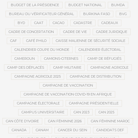
BUDGET DE LA PRÉSIDENCE
BUDGET NATIONAL
BUMDA
BUREAU DU VÉRIFICATEUR GÉNÉRAL
BURKINA FASO
BVG
BYD
CAAT
CACAO
CADASTRE
CADEAUX
CADRE DE CONCERTATION
CADRE DE VIE
CADRE JURIDIQUE
CAF
CAFÉ PHILO
CAISSE MALIENNE DE SÉCURITÉ SOCIALE
CALENDRIER COUPE DU MONDE
CALENDRIER ÉLECTORAL
CAMEROUN
CAMIONS-CITERNES
CAMP DE RÉFUGIÉS
CAMP DES DÉPLACÉS
CAMP MILITAIRE
CAMPAGNE AGRICOLE
CAMPAGNE AGRICOLE 2025
CAMPAGNE DE DISTRIBUTION
CAMPAGNE DE VACCINATION
CAMPAGNE DE VACCINATION COVID-19 EN AFRIQUE
CAMPAGNE ÉLECTORALE
CAMPAGNE PRÉSIDENTIELLE
CAMPUS UNIVERSITAIRE
CAN 2023
CAN 2025
CAN CÔTE D'IVOIRE
CAN FÉMININE 2026
CAN FÉMININE MAROC
CANADA
CANAM
CANCER DU SEIN
CANDIDATS DEF