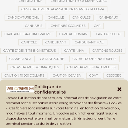
CANDIDATURE
CANDIDATURE D'OUSMANE SONKO
CANDIDATURE DE ALASSANE DRAMANE OUATTARA
CANDIDATURE ONU
CANICULE
CANICULES
CANIVEAUX
CANNABIS
CANTINES SCOLAIRES
CAP
CAPITAINE IBRAHIM TRAORÉ
CAPITAL HUMAIN
CAPITAL SOCIAL
CAPITOLE
CARBURANT
CARBURANT MALI
CARTE D’IDENTITÉ BIOMÉTRIQUE
CARTE NINA
CARTONS ROUGES
CASABLANCA
CATASTROPHE
CATASTROPHE NATURELLE
CATASTROPHES CLIMATIQUES
CATASTROPHES NATURELLES
CAUTION 10 000 DOLLARS
CAUTION DE VISA
CDAT
CECOGEC
CEDEAO
CÉDÉAO
CEI
CÉLÉBRATION NATIONALE
CEMAC
Politique de
confidentialité
CEMAPI
CEN-SNESUP
CENOU
CENSURE
Lors de l’utilisation de nos sites, des informations de navigation de votre
CENTRAFRIQUE
CENTRALE SOLAIRE
terminal sont susceptibles d’être enregistrées dans des fichiers « Cookies
». Ces fichiers sont installés sur votre terminal en fonction de vos choix,
CENTRALE SOLAIRE DE SANANKOROBA
CENTRALES SOLAIRES
modifiables à tout moment. Un cookie est un fichier enregistré sur le
CENTRE D'INTELLIGENCE ARTIFICIELLE
disque dur de votre terminal, permettant à l’émetteur d’identifier le
terminal pendant sa durée de validation.
CENTRE DE SANTÉ COMMUNAUTAIRE
CENTRE DU MALI