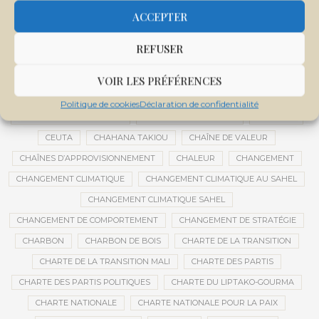
CENTRE INTERNATIONAL DE CONFÉRENCES DE BAMAKO
ACCEPTER
CENTRE MALI
REFUSER
CENTRE NATIONAL DES EXAMENS ET CONCOURS DE L’ÉDUCATION
CENTRES DE DONNÉES
CERCLE DE RÉFLEXION À DISTANCE
VOIR LES PRÉFÉRENCES
CÉRÉALES
CÉRÉALES RUSSES
CÉRÉMONIE DE DÉCORATION
Politique de cookies
Déclaration de confidentialité
CÉRÉMONIES DE MARIAGE
CÉRÉMONIES SOCIALES
CERVEAU
CEUTA
CHAHANA TAKIOU
CHAÎNE DE VALEUR
CHAÎNES D’APPROVISIONNEMENT
CHALEUR
CHANGEMENT
CHANGEMENT CLIMATIQUE
CHANGEMENT CLIMATIQUE AU SAHEL
CHANGEMENT CLIMATIQUE SAHEL
CHANGEMENT DE COMPORTEMENT
CHANGEMENT DE STRATÉGIE
CHARBON
CHARBON DE BOIS
CHARTE DE LA TRANSITION
CHARTE DE LA TRANSITION MALI
CHARTE DES PARTIS
CHARTE DES PARTIS POLITIQUES
CHARTE DU LIPTAKO-GOURMA
CHARTE NATIONALE
CHARTE NATIONALE POUR LA PAIX