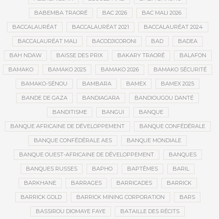
BABEMBA TRAORÉ
BAC 2026
BAC MALI 2026
BACCALAURÉAT
BACCALAURÉAT 2021
BACCALAURÉAT 2024
BACCALAURÉAT MALI
BACODJICORONI
BAD
BADEA
BAH NDAW
BAISSE DES PRIX
BAKARY TRAORÉ
BALAFON
BAMAKO
BAMAKO 2025
BAMAKO 2026
BAMAKO SÉCURITÉ
BAMAKO-SÉNOU
BAMBARA
BAMEX
BAMEX 2025
BANDE DE GAZA
BANDIAGARA
BANDIOUGOU DANTÉ
BANDITISME
BANGUI
BANQUE
BANQUE AFRICAINE DE DÉVELOPPEMENT
BANQUE CONFÉDÉRALE
BANQUE CONFÉDÉRALE AES
BANQUE MONDIALE
BANQUE OUEST-AFRICAINE DE DÉVELOPPEMENT
BANQUES
BANQUES RUSSES
BAPHO
BAPTÊMES
BARIL
BARKHANE
BARRAGES
BARRICADES
BARRICK
BARRICK GOLD
BARRICK MINING CORPORATION
BARS
BASSIROU DIOMAYE FAYE
BATAILLE DES RÉCITS