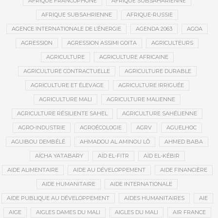
AFRIQUE FRANCOPHONE
AFRIQUE SUBSAHARIENNE
AFRIQUE SUBSAHRIENNE
AFRIQUE-RUSSIE
AGENCE INTERNATIONALE DE L’ÉNERGIE
AGENDA 2063
AGOA
AGRESSION
AGRESSION ASSIMI GOITA
AGRICULTEURS
AGRICULTURE
AGRICULTURE AFRICAINE
AGRICULTURE CONTRACTUELLE
AGRICULTURE DURABLE
AGRICULTURE ET ÉLEVAGE
AGRICULTURE IRRIGUÉE
AGRICULTURE MALI
AGRICULTURE MALIENNE
AGRICULTURE RÉSILIENTE SAHEL
AGRICULTURE SAHÉLIENNE
AGRO-INDUSTRIE
AGROÉCOLOGIE
AGRV
AGUELHOC
AGUIBOU DEMBÉLÉ
AHMADOU AL AMINOU LÔ
AHMED BABA
AÏCHA YATABARY
AÏD EL-FITR
AÏD EL-KÉBIR
AIDE ALIMENTAIRE
AIDE AU DÉVELOPPEMENT
AIDE FINANCIÈRE
AIDE HUMANITAIRE
AIDE INTERNATIONALE
AIDE PUBLIQUE AU DÉVELOPPEMENT
AIDES HUMANITAIRES
AIE
AIGE
AIGLES DAMES DU MALI
AIGLES DU MALI
AIR FRANCE