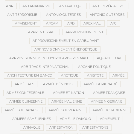
ANR
ANTANANARIVO
ANTARCTIQUE
ANTI-IMPÉRIALISME
ANTITERRORISME
ANTÓNIO GUTERRES
ANTONIO GUTERRES
APAISEMENT
APCAM
APD
APEX MALI
APJ
APPRENTISSAGE
APPROVISIONNEMENT
APPROVISIONNEMENT EN CARBURANT
APPROVISIONNEMENT ÉNERGÉTIQUE
APPROVISIONNEMENT HYDROCARBURES MALI
AQUACULTURE
ARBITRAGE INTERNATIONAL
ARCANE POLITIQUE
ARCHITECTURE EN BANCO
ARCTIQUE
ARISTOTE
ARMÉE
ARMÉE AES
ARMÉE BÉNINOISE
ARMÉE BURKINABÉ
ARMÉE CONFÉDÉRALE
ARMÉE ET NATION
ARMÉE FRANÇAISE
ARMÉE GUINÉENNE
ARMÉE MALIENNE
ARMÉE NIGÉRIANE
ARMÉE SOUDANAISE
ARMÉE SOUVERAINE
ARMÉE TCHADIENNE
ARMÉES SAHÉLIENNES
ARMELLE DAKOUO
ARMEMENT
ARNAQUE
ARRESTATION
ARRESTATIONS