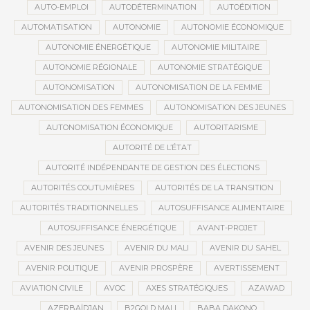
AUTO-EMPLOI
AUTODÉTERMINATION
AUTOÉDITION
AUTOMATISATION
AUTONOMIE
AUTONOMIE ÉCONOMIQUE
AUTONOMIE ÉNERGÉTIQUE
AUTONOMIE MILITAIRE
AUTONOMIE RÉGIONALE
AUTONOMIE STRATÉGIQUE
AUTONOMISATION
AUTONOMISATION DE LA FEMME
AUTONOMISATION DES FEMMES
AUTONOMISATION DES JEUNES
AUTONOMISATION ÉCONOMIQUE
AUTORITARISME
AUTORITÉ DE L’ÉTAT
AUTORITÉ INDÉPENDANTE DE GESTION DES ÉLECTIONS
AUTORITÉS COUTUMIÈRES
AUTORITÉS DE LA TRANSITION
AUTORITÉS TRADITIONNELLES
AUTOSUFFISANCE ALIMENTAIRE
AUTOSUFFISANCE ÉNERGÉTIQUE
AVANT-PROJET
AVENIR DES JEUNES
AVENIR DU MALI
AVENIR DU SAHEL
AVENIR POLITIQUE
AVENIR PROSPÈRE
AVERTISSEMENT
AVIATION CIVILE
AVOC
AXES STRATÉGIQUES
AZAWAD
AZERBAÏDJAN
B2GOLD MALI
BABA DAKONO