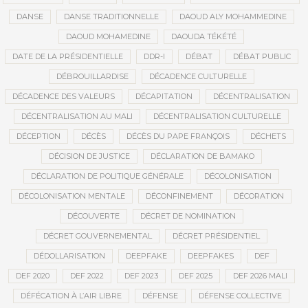
DANSE
DANSE TRADITIONNELLE
DAOUD ALY MOHAMMEDINE
DAOUD MOHAMEDINE
DAOUDA TÉKÉTÉ
DATE DE LA PRÉSIDENTIELLE
DDR-I
DÉBAT
DÉBAT PUBLIC
DÉBROUILLARDISE
DÉCADENCE CULTURELLE
DÉCADENCE DES VALEURS
DÉCAPITATION
DÉCENTRALISATION
DÉCENTRALISATION AU MALI
DÉCENTRALISATION CULTURELLE
DÉCEPTION
DÉCÈS
DÉCÈS DU PAPE FRANÇOIS
DÉCHETS
DÉCISION DE JUSTICE
DÉCLARATION DE BAMAKO
DÉCLARATION DE POLITIQUE GÉNÉRALE
DÉCOLONISATION
DÉCOLONISATION MENTALE
DÉCONFINEMENT
DÉCORATION
DÉCOUVERTE
DÉCRET DE NOMINATION
DÉCRET GOUVERNEMENTAL
DÉCRET PRÉSIDENTIEL
DÉDOLLARISATION
DEEPFAKE
DEEPFAKES
DEF
DEF 2020
DEF 2022
DEF 2023
DEF 2025
DEF 2026 MALI
DÉFÉCATION À L’AIR LIBRE
DÉFENSE
DÉFENSE COLLECTIVE