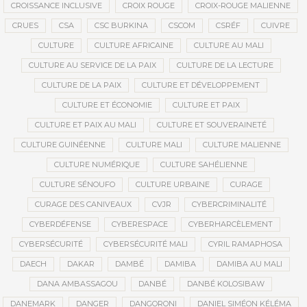
CROISSANCE INCLUSIVE
CROIX ROUGE
CROIX-ROUGE MALIENNE
CRUES
CSA
CSC BURKINA
CSCOM
CSRÉF
CUIVRE
CULTURE
CULTURE AFRICAINE
CULTURE AU MALI
CULTURE AU SERVICE DE LA PAIX
CULTURE DE LA LECTURE
CULTURE DE LA PAIX
CULTURE ET DÉVELOPPEMENT
CULTURE ET ÉCONOMIE
CULTURE ET PAIX
CULTURE ET PAIX AU MALI
CULTURE ET SOUVERAINETÉ
CULTURE GUINÉENNE
CULTURE MALI
CULTURE MALIENNE
CULTURE NUMÉRIQUE
CULTURE SAHÉLIENNE
CULTURE SÉNOUFO
CULTURE URBAINE
CURAGE
CURAGE DES CANIVEAUX
CVJR
CYBERCRIMINALITÉ
CYBERDÉFENSE
CYBERESPACE
CYBERHARCÈLEMENT
CYBERSÉCURITÉ
CYBERSÉCURITÉ MALI
CYRIL RAMAPHOSA
DAECH
DAKAR
DAMBÉ
DAMIBA
DAMIBA AU MALI
DANA AMBASSAGOU
DANBÉ
DANBÉ KOLOSIBAW
DANEMARK
DANGER
DANGORONI
DANIEL SIMÉON KÉLÉMA