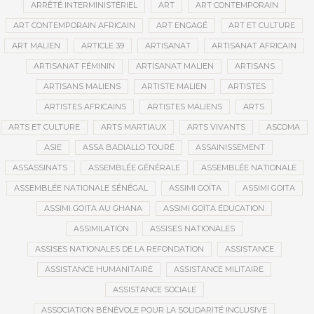
ARRÊTÉ INTERMINISTÉRIEL
ART
ART CONTEMPORAIN
ART CONTEMPORAIN AFRICAIN
ART ENGAGÉ
ART ET CULTURE
ART MALIEN
ARTICLE 39
ARTISANAT
ARTISANAT AFRICAIN
ARTISANAT FÉMININ
ARTISANAT MALIEN
ARTISANS
ARTISANS MALIENS
ARTISTE MALIEN
ARTISTES
ARTISTES AFRICAINS
ARTISTES MALIENS
ARTS
ARTS ET CULTURE
ARTS MARTIAUX
ARTS VIVANTS
ASCOMA
ASIE
ASSA BADIALLO TOURÉ
ASSAINISSEMENT
ASSASSINATS
ASSEMBLÉE GÉNÉRALE
ASSEMBLÉE NATIONALE
ASSEMBLÉE NATIONALE SÉNÉGAL
ASSIMI GOÏTA
ASSIMI GOITA
ASSIMI GOITA AU GHANA
ASSIMI GOÏTA ÉDUCATION
ASSIMILATION
ASSISES NATIONALES
ASSISES NATIONALES DE LA REFONDATION
ASSISTANCE
ASSISTANCE HUMANITAIRE
ASSISTANCE MILITAIRE
ASSISTANCE SOCIALE
ASSOCIATION BÉNÉVOLE POUR LA SOLIDARITÉ INCLUSIVE