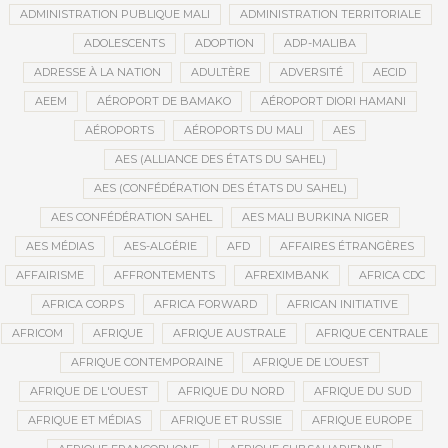
ADMINISTRATION PUBLIQUE MALI
ADMINISTRATION TERRITORIALE
ADOLESCENTS
ADOPTION
ADP-MALIBA
ADRESSE À LA NATION
ADULTÈRE
ADVERSITÉ
AECID
AEEM
AÉROPORT DE BAMAKO
AÉROPORT DIORI HAMANI
AÉROPORTS
AÉROPORTS DU MALI
AES
AES (ALLIANCE DES ÉTATS DU SAHEL)
AES (CONFÉDÉRATION DES ÉTATS DU SAHEL)
AES CONFÉDÉRATION SAHEL
AES MALI BURKINA NIGER
AES MÉDIAS
AES-ALGÉRIE
AFD
AFFAIRES ÉTRANGÈRES
AFFAIRISME
AFFRONTEMENTS
AFREXIMBANK
AFRICA CDC
AFRICA CORPS
AFRICA FORWARD
AFRICAN INITIATIVE
AFRICOM
AFRIQUE
AFRIQUE AUSTRALE
AFRIQUE CENTRALE
AFRIQUE CONTEMPORAINE
AFRIQUE DE L’OUEST
AFRIQUE DE L'OUEST
AFRIQUE DU NORD
AFRIQUE DU SUD
AFRIQUE ET MÉDIAS
AFRIQUE ET RUSSIE
AFRIQUE EUROPE