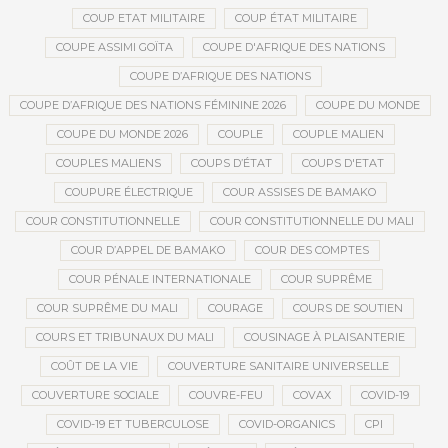
COUP ETAT MILITAIRE
COUP ÉTAT MILITAIRE
COUPE ASSIMI GOÏTA
COUPE D'AFRIQUE DES NATIONS
COUPE D’AFRIQUE DES NATIONS
COUPE D’AFRIQUE DES NATIONS FÉMININE 2026
COUPE DU MONDE
COUPE DU MONDE 2026
COUPLE
COUPLE MALIEN
COUPLES MALIENS
COUPS D’ÉTAT
COUPS D'ETAT
COUPURE ÉLECTRIQUE
COUR ASSISES DE BAMAKO
COUR CONSTITUTIONNELLE
COUR CONSTITUTIONNELLE DU MALI
COUR D’APPEL DE BAMAKO
COUR DES COMPTES
COUR PÉNALE INTERNATIONALE
COUR SUPRÊME
COUR SUPRÊME DU MALI
COURAGE
COURS DE SOUTIEN
COURS ET TRIBUNAUX DU MALI
COUSINAGE À PLAISANTERIE
COÛT DE LA VIE
COUVERTURE SANITAIRE UNIVERSELLE
COUVERTURE SOCIALE
COUVRE-FEU
COVAX
COVID-19
COVID-19 ET TUBERCULOSE
COVID-ORGANICS
CPI