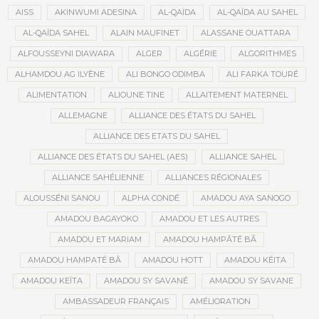
AISS
AKINWUMI ADESINA
AL-QAÏDA
AL-QAÏDA AU SAHEL
AL-QAÏDA SAHEL
ALAIN MAUFINET
ALASSANE OUATTARA
ALFOUSSEYNI DIAWARA
ALGER
ALGÉRIE
ALGORITHMES
ALHAMDOU AG ILYÈNE
ALI BONGO ODIMBA
ALI FARKA TOURÉ
ALIMENTATION
ALIOUNE TINE
ALLAITEMENT MATERNEL
ALLEMAGNE
ALLIANCE DES ÉTATS DU SAHEL
ALLIANCE DES ETATS DU SAHEL
ALLIANCE DES ÉTATS DU SAHEL (AES)
ALLIANCE SAHEL
ALLIANCE SAHÉLIENNE
ALLIANCES RÉGIONALES
ALOUSSÉNI SANOU
ALPHA CONDÉ
AMADOU AYA SANOGO
AMADOU BAGAYOKO
AMADOU ET LES AUTRES
AMADOU ET MARIAM
AMADOU HAMPÂTÉ BÂ
AMADOU HAMPATÉ BÂ
AMADOU HOTT
AMADOU KÉITA
AMADOU KEÏTA
AMADOU SY SAVANÉ
AMADOU SY SAVANE
AMBASSADEUR FRANÇAIS
AMÉLIORATION