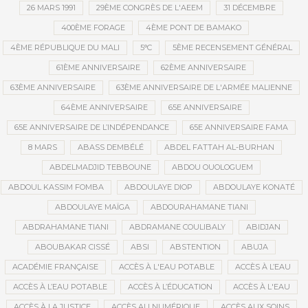
26 MARS 1991
29ÈME CONGRÈS DE L'AEEM
31 DÉCEMBRE
400ÈME FORAGE
4ÈME PONT DE BAMAKO
4ÈME RÉPUBLIQUE DU MALI
5°C
5ÈME RECENSEMENT GÉNÉRAL
61ÈME ANNIVERSAIRE
62ÈME ANNIVERSAIRE
63ÈME ANNIVERSAIRE
63ÈME ANNIVERSAIRE DE L'ARMÉE MALIENNE
64ÈME ANNIVERSAIRE
65E ANNIVERSAIRE
65E ANNIVERSAIRE DE L’INDÉPENDANCE
65E ANNIVERSAIRE FAMA
8 MARS
ABASS DEMBÉLÉ
ABDEL FATTAH AL-BURHAN
ABDELMADJID TEBBOUNE
ABDOU OUOLOGUEM
ABDOUL KASSIM FOMBA
ABDOULAYE DIOP
ABDOULAYE KONATÉ
ABDOULAYE MAÏGA
ABDOURAHAMANE TIANI
ABDRAHAMANE TIANI
ABDRAMANE COULIBALY
ABIDJAN
ABOUBAKAR CISSÉ
ABSI
ABSTENTION
ABUJA
ACADÉMIE FRANÇAISE
ACCÈS À L'EAU POTABLE
ACCÈS À L’EAU
ACCÈS À L’EAU POTABLE
ACCÈS À L’ÉDUCATION
ACCÈS À L'EAU
ACCÈS À LA JUSTICE
ACCÈS AU NUMÉRIQUE
ACCÈS AUX SOINS