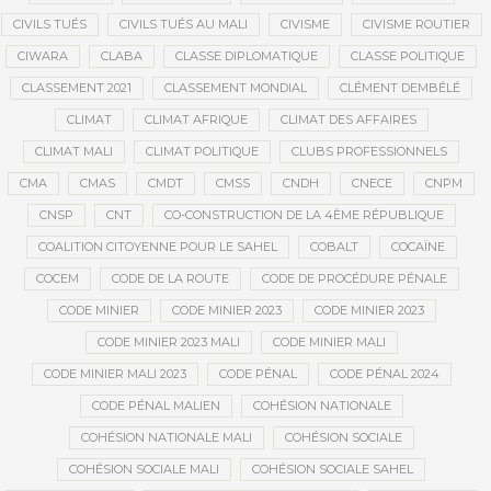
CIVILS TUÉS
CIVILS TUÉS AU MALI
CIVISME
CIVISME ROUTIER
CIWARA
CLABA
CLASSE DIPLOMATIQUE
CLASSE POLITIQUE
CLASSEMENT 2021
CLASSEMENT MONDIAL
CLÉMENT DEMBÉLÉ
CLIMAT
CLIMAT AFRIQUE
CLIMAT DES AFFAIRES
CLIMAT MALI
CLIMAT POLITIQUE
CLUBS PROFESSIONNELS
CMA
CMAS
CMDT
CMSS
CNDH
CNECE
CNPM
CNSP
CNT
CO-CONSTRUCTION DE LA 4ÈME RÉPUBLIQUE
COALITION CITOYENNE POUR LE SAHEL
COBALT
COCAÏNE
COCEM
CODE DE LA ROUTE
CODE DE PROCÉDURE PÉNALE
CODE MINIER
CODE MINIER 2023
CODE MINIER 2023
CODE MINIER 2023 MALI
CODE MINIER MALI
CODE MINIER MALI 2023
CODE PÉNAL
CODE PÉNAL 2024
CODE PÉNAL MALIEN
COHÉSION NATIONALE
COHÉSION NATIONALE MALI
COHÉSION SOCIALE
COHÉSION SOCIALE MALI
COHÉSION SOCIALE SAHEL