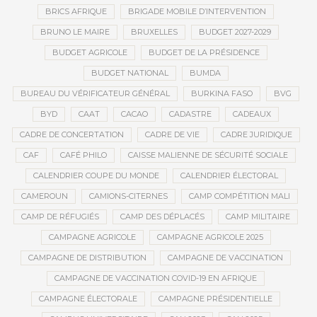
BRICS AFRIQUE
BRIGADE MOBILE D’INTERVENTION
BRUNO LE MAIRE
BRUXELLES
BUDGET 2027-2029
BUDGET AGRICOLE
BUDGET DE LA PRÉSIDENCE
BUDGET NATIONAL
BUMDA
BUREAU DU VÉRIFICATEUR GÉNÉRAL
BURKINA FASO
BVG
BYD
CAAT
CACAO
CADASTRE
CADEAUX
CADRE DE CONCERTATION
CADRE DE VIE
CADRE JURIDIQUE
CAF
CAFÉ PHILO
CAISSE MALIENNE DE SÉCURITÉ SOCIALE
CALENDRIER COUPE DU MONDE
CALENDRIER ÉLECTORAL
CAMEROUN
CAMIONS-CITERNES
CAMP COMPÉTITION MALI
CAMP DE RÉFUGIÉS
CAMP DES DÉPLACÉS
CAMP MILITAIRE
CAMPAGNE AGRICOLE
CAMPAGNE AGRICOLE 2025
CAMPAGNE DE DISTRIBUTION
CAMPAGNE DE VACCINATION
CAMPAGNE DE VACCINATION COVID-19 EN AFRIQUE
CAMPAGNE ÉLECTORALE
CAMPAGNE PRÉSIDENTIELLE