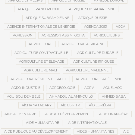
AFRIQUE ET MÉDIAS
AFRIQUE ET RUSSIE
AFRIQUE EUROPE
AFRIQUE FRANCOPHONE
AFRIQUE SUBSAHARIENNE
AFRIQUE SUBSAHRIENNE
AFRIQUE-RUSSIE
AGENCE INTERNATIONALE DE L’ÉNERGIE
AGENDA 2063
AGOA
AGRESSION
AGRESSION ASSIMI GOITA
AGRICULTEURS
AGRICULTURE
AGRICULTURE AFRICAINE
AGRICULTURE CONTRACTUELLE
AGRICULTURE DURABLE
AGRICULTURE ET ÉLEVAGE
AGRICULTURE IRRIGUÉE
AGRICULTURE MALI
AGRICULTURE MALIENNE
AGRICULTURE RÉSILIENTE SAHEL
AGRICULTURE SAHÉLIENNE
AGRO-INDUSTRIE
AGROÉCOLOGIE
AGRV
AGUELHOC
AGUIBOU DEMBÉLÉ
AHMADOU AL AMINOU LÔ
AHMED BABA
AÏCHA YATABARY
AÏD EL-FITR
AÏD EL-KÉBIR
AIDE ALIMENTAIRE
AIDE AU DÉVELOPPEMENT
AIDE FINANCIÈRE
AIDE HUMANITAIRE
AIDE INTERNATIONALE
AIDE PUBLIQUE AU DÉVELOPPEMENT
AIDES HUMANITAIRES
AIE