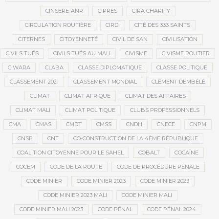
CINSERE-ANR
CIPRES
CIRA CHARITY
CIRCULATION ROUTIÈRE
CIRDI
CITÉ DES 333 SAINTS
CITERNES
CITOYENNETÉ
CIVIL DE SAN
CIVILISATION
CIVILS TUÉS
CIVILS TUÉS AU MALI
CIVISME
CIVISME ROUTIER
CIWARA
CLABA
CLASSE DIPLOMATIQUE
CLASSE POLITIQUE
CLASSEMENT 2021
CLASSEMENT MONDIAL
CLÉMENT DEMBÉLÉ
CLIMAT
CLIMAT AFRIQUE
CLIMAT DES AFFAIRES
CLIMAT MALI
CLIMAT POLITIQUE
CLUBS PROFESSIONNELS
CMA
CMAS
CMDT
CMSS
CNDH
CNECE
CNPM
CNSP
CNT
CO-CONSTRUCTION DE LA 4ÈME RÉPUBLIQUE
COALITION CITOYENNE POUR LE SAHEL
COBALT
COCAÏNE
COCEM
CODE DE LA ROUTE
CODE DE PROCÉDURE PÉNALE
CODE MINIER
CODE MINIER 2023
CODE MINIER 2023
CODE MINIER 2023 MALI
CODE MINIER MALI
CODE MINIER MALI 2023
CODE PÉNAL
CODE PÉNAL 2024