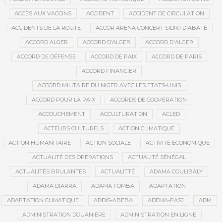
ACCÈS AUX VACCINS
ACCIDENT
ACCIDENT DE CIRCULATION
ACCIDENTS DE LA ROUTE
ACCOR ARENA CONCERT SIDIKI DIABATÉ
ACCORD ALGER
ACCORD D’ALGER
ACCORD D'ALGER
ACCORD DE DÉFENSE
ACCORD DE PAIX
ACCORD DE PARIS
ACCORD FINANCIER
ACCORD MILITAIRE DU NIGER AVEC LES ETATS-UNIS
ACCORD POUR LA PAIX
ACCORDS DE COOPÉRATION
ACCOUCHEMENT
ACCULTURATION
ACLED
ACTEURS CULTURELS
ACTION CLIMATIQUE
ACTION HUMANITAIRE
ACTION SOCIALE
ACTIVITÉ ÉCONOMIQUE
ACTUALITÉ DES OPÉRATIONS
ACTUALITÉ SÉNÉGAL
ACTUALITÉS BRULANTES
ACTUALITTÉ
ADAMA COULIBALY
ADAMA DIARRA
ADAMA FOMBA
ADAPTATION
ADAPTATION CLIMATIQUE
ADDIS-ABEBA
ADEMA-PASJ
ADM
ADMINISTRATION DOUANIÈRE
ADMINISTRATION EN LIGNE