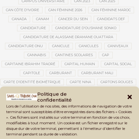
CAMPUS UNIVERSITAIRE
CAN 2023
CAN 2025
CAN CÔTE D'IVOIRE
CAN FÉMININE 2026
CAN FÉMININE MAROC
CANADA
CANAM
CANCER DU SEIN
CANDIDATS DEF
CANDIDATURE
CANDIDATURE D'OUSMANE SONKO
CANDIDATURE DE ALASSANE DRAMANE OUATTARA
CANDIDATURE ONU
CANICULE
CANICULES
CANIVEAUX
CANNABIS
CANTINES SCOLAIRES
CAP
CAPITAINE IBRAHIM TRAORÉ
CAPITAL HUMAIN
CAPITAL SOCIAL
CAPITOLE
CARBURANT
CARBURANT MALI
CARTE D’IDENTITÉ BIOMÉTRIQUE
CARTE NINA
CARTONS ROUGES
CASABLANCA
CATASTROPHE
CATASTROPHE NATURELLE
Politique de
confidentialité
CATASTROPHES CLIMATIQUES
CATASTROPHES NATURELLES
Lors de l’utilisation de nos sites, des informations de navigation de votre
CAUTION 10 000 DOLLARS
CAUTION DE VISA
CDAT
CECOGEC
terminal sont susceptibles d’être enregistrées dans des fichiers « Cookies
». Ces fichiers sont installés sur votre terminal en fonction de vos choix,
CEDEAO
CÉDÉAO
CEI
CÉLÉBRATION NATIONALE
CEMAC
modifiables à tout moment. Un cookie est un fichier enregistré sur le
CEMAPI
CEN-SNESUP
CENOU
CENSURE
disque dur de votre terminal, permettant à l’émetteur d’identifier le
terminal pendant sa durée de validation.
CENTRAFRIQUE
CENTRALE SOLAIRE