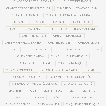
CHARTE DE LA TRANSITION MALI
CHARTE DES PARTIS
CHARTE DES PARTIS POLITIQUES
CHARTE DU LIPTAKO-GOURMA
CHARTE NATIONALE
CHARTE NATIONALE POUR LA PAIX
CHARTE POUR LA PAIX
CHATGPT
CHAUFFEURS
CHAUFFEURS MALIENS
CHEF DE FILE OPPOSITION MALIENNE
CHEF TERRORISTE
CHEICK TIDIANE SECK
CHEIKH AHMADOU BAMBA
CHEPTEL MALIEN
CHÈQUE GÉANT
CHERTÉ
CHERTÉ DE LA VIE
CHERTÉ DU MARCHÉ
CHICHA
CHIENCORO DIARRA
CHINE
CHINE AFRIQUE
CHIRURGIE DE GUERRE
CHOC ÉCONOMIQUE
CHOCS ÉCONOMIQUES
CHOGUEL KOKALLA MAÏGA
CHÔMAGE
CHÔMAGE DES JEUNES
CHRONIQUEURS CONDAMNÉS
CHRONOGRAMME DES ÉLECTIONS
CHU GABRIEL TOURÉ
CHUTE IBK
CICB
CICB BAMAKO
CICR
CICR MALI
CIGARETTE
CINEMA
CINÉMA
CINÉMA AFRICAIN
CINÉMA BABEMBA
CINÉMA MALIEN
CINQUIÈME RÉPUBLIQUE