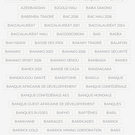
AZERBAÏDJAN
B2GOLD MALI
BABA DAKONO
BABEMBA TRAORÉ
BAC 2026
BAC MALI 2026
BACCALAURÉAT
BACCALAURÉAT 2021
BACCALAURÉAT 2024
BACCALAURÉAT MALI
BACODJICORONI
BAD
BADEA
BAH NDAW
BAISSE DES PRIX
BAKARY TRAORÉ
BALAFON
BAMAKO
BAMAKO 2025
BAMAKO 2026
BAMAKO SÉCURITÉ
BAMAKO SPORT 2026
BAMAKO-SÉNOU
BAMBARA
BAMEX
BAMEX 2025
BANDE DE GAZA
BANDIAGARA
BANDIOUGOU DANTÉ
BANDITISME
BANGUI
BANQUE
BANQUE AFRICAINE DE DÉVELOPPEMENT
BANQUE CONFÉDÉRALE
BANQUE CONFÉDÉRALE AES
BANQUE MONDIALE
BANQUE OUEST-AFRICAINE DE DÉVELOPPEMENT
BANQUES
BANQUES RUSSES
BAPHO
BAPTÊMES
BARIL
BARKHANE
BARRAGES
BARRICADES
BARRICK
BARRICK GOLD
BARRICK MINING CORPORATION
BARS