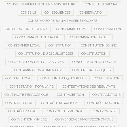
CONSEIL SUPÉRIEUR DE LA MAGISTRATURE
CONSEILLER SPÉCIAL
CONSEILS
CONSÉQUENCES
CONSERVATION
CONSERVATOIRE BALLA FASSÉKÉ KOUYATÉ
CONSOLIDATION DE LA PAIX
CONSOMMATEURS
CONSOMMATION
CONSOMMATION DE DROGUE
CONSOMMATION LOCALE
CONSOMMER LOCAL
CONSTITUTION
CONSTITUTION DE 1992
CONSTITUTION DU 22 JUILLET 2023
CONSTRUCTION
CONSULTATION DES FORCES VIVES
CONSULTATION NATIONALE
CONTAMINATION ALIMENTAIRE
CONTENEURS BLOQUÉS
CONTENU LOCAL
CONTES INITIATIQUES PEULS
CONTESTATION
CONTESTATION POPULAIRE
CONTESTATIONS DES RÉSULTATS
CONTINUITÉ PÉDAGOGIQUE
CONTRACEPTION
CONTRADICTIONS
CONTRAT SOCIAL
CONTRÔLE MIGRATOIRE
CONTRÔLE ROUTIER
CONTRÔLE SOCIAL
CONTRÔLE TERRITORIAL
CONTROVERSE
CONVENTION MINIÈRE
CONVERGENCE MACROÉCONOMIQUE