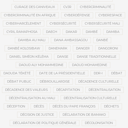
CURAGE DES CANIVEAUX
CVJR
CYBERCRIMINALITÉ
CYBERCRIMINALITÉ EN AFRIQUE
CYBERDÉFENSE
CYBERESPACE
CYBERHARCÈLEMENT
CYBERSÉCURITÉ
CYBERSÉCURITÉ MALI
CYRIL RAMAPHOSA
DAECH
DAKAR
DAMBÉ
DAMIBA
DAMIBA AU MALI
DANA AMBASSAGOU
DANBÉ
DANBÉ KOLOSIBAW
DANEMARK
DANGER
DANGORONI
DANIEL SIMÉON KÉLÉMA
DANSE
DANSE TRADITIONNELLE
DAOUD ALY MOHAMMEDINE
DAOUD MOHAMEDINE
DAOUDA TÉKÉTÉ
DATE DE LA PRÉSIDENTIELLE
DDR-I
DÉBAT
DÉBAT PUBLIC
DÉBROUILLARDISE
DÉCADENCE CULTURELLE
DÉCADENCE DES VALEURS
DÉCAPITATION
DÉCENTRALISATION
DÉCENTRALISATION AU MALI
DÉCENTRALISATION CULTURELLE
DÉCEPTION
DÉCÈS
DÉCÈS DU PAPE FRANÇOIS
DÉCHETS
DÉCISION DE JUSTICE
DÉCLARATION DE BAMAKO
DÉCLARATION DE POLITIQUE GÉNÉRALE
DÉCOLONISATION