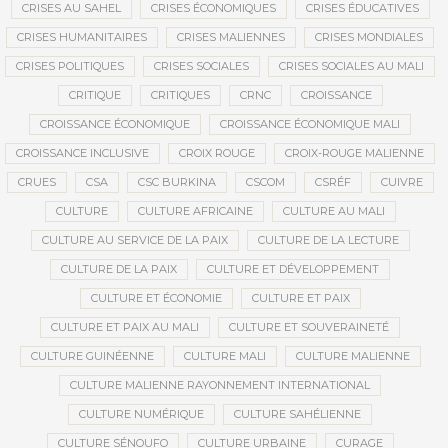
CRISES AU SAHEL
CRISES ÉCONOMIQUES
CRISES ÉDUCATIVES
CRISES HUMANITAIRES
CRISES MALIENNES
CRISES MONDIALES
CRISES POLITIQUES
CRISES SOCIALES
CRISES SOCIALES AU MALI
CRITIQUE
CRITIQUES
CRNC
CROISSANCE
CROISSANCE ÉCONOMIQUE
CROISSANCE ÉCONOMIQUE MALI
CROISSANCE INCLUSIVE
CROIX ROUGE
CROIX-ROUGE MALIENNE
CRUES
CSA
CSC BURKINA
CSCOM
CSRÉF
CUIVRE
CULTURE
CULTURE AFRICAINE
CULTURE AU MALI
CULTURE AU SERVICE DE LA PAIX
CULTURE DE LA LECTURE
CULTURE DE LA PAIX
CULTURE ET DÉVELOPPEMENT
CULTURE ET ÉCONOMIE
CULTURE ET PAIX
CULTURE ET PAIX AU MALI
CULTURE ET SOUVERAINETÉ
CULTURE GUINÉENNE
CULTURE MALI
CULTURE MALIENNE
CULTURE MALIENNE RAYONNEMENT INTERNATIONAL
CULTURE NUMÉRIQUE
CULTURE SAHÉLIENNE
CULTURE SÉNOUFO
CULTURE URBAINE
CURAGE