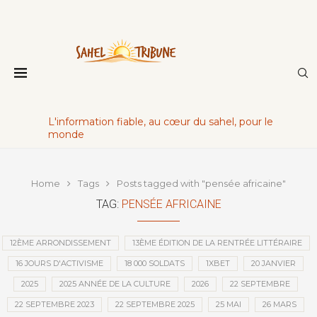
L'information fiable, au cœur du sahel, pour le
monde
Home
Tags
Posts tagged with "pensée africaine"
TAG:
PENSÉE AFRICAINE
12ÈME ARRONDISSEMENT
13ÈME ÉDITION DE LA RENTRÉE LITTÉRAIRE
16 JOURS D'ACTIVISME
18 000 SOLDATS
1XBET
20 JANVIER
2025
2025 ANNÉE DE LA CULTURE
2026
22 SEPTEMBRE
22 SEPTEMBRE 2023
22 SEPTEMBRE 2025
25 MAI
26 MARS