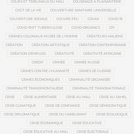
COURS ET TRIBUNAUX DU MALI
COUSINAGE À PLAISANTERIE
COÛT DE LA VIE
COUVERTURE SANITAIRE UNIVERSELLE
COUVERTURE SOCIALE
COUVRE-FEU
COVAX
COVID-19
COVID-19 ET TUBERCULOSE
COVID-ORGANICS
CPI
CRÂNES COLONIAUX MUSÉE DE L'HOMME
CRÉATEURS MALIENS
CRÉATION
CRÉATION ARTISTIQUE
CRÉATION CONTEMPORAINE
CRÉATION D’EMPLOIS
CRÉATIVITÉ
CRÉATIVITÉ AFRICAINE
CRÉDIT
CRIMÉE
CRIMÉE RUSSIE
CRIMES CONTRE L’HUMANITÉ
CRIMES DE GUERRE
CRIMES ÉCONOMIQUES
CRIMINALITÉ ORGANISÉE
CRIMINALITÉ TRANSFRONTALIÈRE
CRIMINALITÉ TRANSNATIONALE
CRISE
CRISE ALIMENTAIRE
CRISE AU MALI
CRISE AU SAHEL
CRISE CLIMATIQUE
CRISE DE CONFIANCE
CRISE DÉMOCRATIQUE
CRISE DIPLOMATIQUE
CRISE DU CARBURANT
CRISE ÉCOLOGIQUE
CRISE ÉCONOMIQUE
CRISE ÉDUCATIVE
CRISE ÉDUCATIVE AU MALI
CRISE ÉLECTORALE