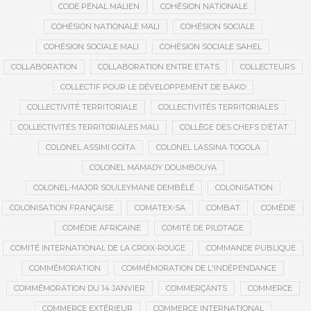
CODE PÉNAL MALIEN
COHÉSION NATIONALE
COHÉSION NATIONALE MALI
COHÉSION SOCIALE
COHÉSION SOCIALE MALI
COHÉSION SOCIALE SAHEL
COLLABORATION
COLLABORATION ENTRE ETATS
COLLECTEURS
COLLECTIF POUR LE DÉVELOPPEMENT DE BAKO
COLLECTIVITÉ TERRITORIALE
COLLECTIVITÉS TERRITORIALES
COLLECTIVITÉS TERRITORIALES MALI
COLLÈGE DES CHEFS D’ÉTAT
COLONEL ASSIMI GOÏTA
COLONEL LASSINA TOGOLA
COLONEL MAMADY DOUMBOUYA
COLONEL-MAJOR SOULEYMANE DEMBÉLÉ
COLONISATION
COLONISATION FRANÇAISE
COMATEX-SA
COMBAT
COMÉDIE
COMÉDIE AFRICAINE
COMITÉ DE PILOTAGE
COMITÉ INTERNATIONAL DE LA CROIX-ROUGE
COMMANDE PUBLIQUE
COMMÉMORATION
COMMÉMORATION DE L'INDÉPENDANCE
COMMÉMORATION DU 14 JANVIER
COMMERÇANTS
COMMERCE
COMMERCE EXTÉRIEUR
COMMERCE INTERNATIONAL