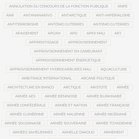
ANNULATION DU CONCOURS DE LA FONCTION PUBLIQUE
ANPE
ANR
ANTANANARIVO
ANTARCTIQUE
ANTI-IMPÉRIALISME
ANTITERRORISME
ANTÓNIO GUTERRES
ANTONIO GUTERRES
APAISEMENT
APCAM
APD
APEX MALI
APJ
APPRENTISSAGE
APPROVISIONNEMENT
APPROVISIONNEMENT EN CARBURANT
APPROVISIONNEMENT ÉNERGÉTIQUE
APPROVISIONNEMENT HYDROCARBURES MALI
AQUACULTURE
ARBITRAGE INTERNATIONAL
ARCANE POLITIQUE
ARCHITECTURE EN BANCO
ARCTIQUE
ARISTOTE
ARMÉE
ARMÉE AES
ARMÉE BÉNINOISE
ARMÉE BURKINABÉ
ARMÉE CONFÉDÉRALE
ARMÉE ET NATION
ARMÉE FRANÇAISE
ARMÉE GUINÉENNE
ARMÉE MALIENNE
ARMÉE NIGÉRIANE
ARMÉE SOUDANAISE
ARMÉE SOUVERAINE
ARMÉE TCHADIENNE
ARMÉES SAHÉLIENNES
ARMELLE DAKOUO
ARMEMENT