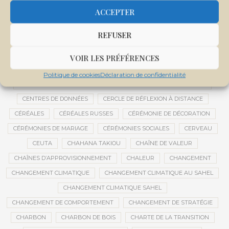
CENTRALE SOLAIRE DE SANANKOROBA
CENTRALES SOLAIRES
ACCEPTER
CENTRE D'INTELLIGENCE ARTIFICIELLE
REFUSER
CENTRE DE SANTÉ COMMUNAUTAIRE
CENTRE DU MALI
CENTRE INTERNATIONAL DE CONFÉRENCES DE BAMAKO
VOIR LES PRÉFÉRENCES
CENTRE MALI
Politique de cookies
Déclaration de confidentialité
CENTRE NATIONAL DES EXAMENS ET CONCOURS DE L’ÉDUCATION
CENTRES DE DONNÉES
CERCLE DE RÉFLEXION À DISTANCE
CÉRÉALES
CÉRÉALES RUSSES
CÉRÉMONIE DE DÉCORATION
CÉRÉMONIES DE MARIAGE
CÉRÉMONIES SOCIALES
CERVEAU
CEUTA
CHAHANA TAKIOU
CHAÎNE DE VALEUR
CHAÎNES D’APPROVISIONNEMENT
CHALEUR
CHANGEMENT
CHANGEMENT CLIMATIQUE
CHANGEMENT CLIMATIQUE AU SAHEL
CHANGEMENT CLIMATIQUE SAHEL
CHANGEMENT DE COMPORTEMENT
CHANGEMENT DE STRATÉGIE
CHARBON
CHARBON DE BOIS
CHARTE DE LA TRANSITION