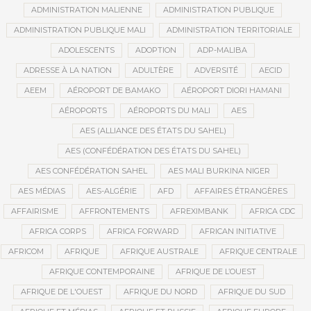
ADMINISTRATION MALIENNE
ADMINISTRATION PUBLIQUE
ADMINISTRATION PUBLIQUE MALI
ADMINISTRATION TERRITORIALE
ADOLESCENTS
ADOPTION
ADP-MALIBA
ADRESSE À LA NATION
ADULTÈRE
ADVERSITÉ
AECID
AEEM
AÉROPORT DE BAMAKO
AÉROPORT DIORI HAMANI
AÉROPORTS
AÉROPORTS DU MALI
AES
AES (ALLIANCE DES ÉTATS DU SAHEL)
AES (CONFÉDÉRATION DES ÉTATS DU SAHEL)
AES CONFÉDÉRATION SAHEL
AES MALI BURKINA NIGER
AES MÉDIAS
AES-ALGÉRIE
AFD
AFFAIRES ÉTRANGÈRES
AFFAIRISME
AFFRONTEMENTS
AFREXIMBANK
AFRICA CDC
AFRICA CORPS
AFRICA FORWARD
AFRICAN INITIATIVE
AFRICOM
AFRIQUE
AFRIQUE AUSTRALE
AFRIQUE CENTRALE
AFRIQUE CONTEMPORAINE
AFRIQUE DE L’OUEST
AFRIQUE DE L'OUEST
AFRIQUE DU NORD
AFRIQUE DU SUD