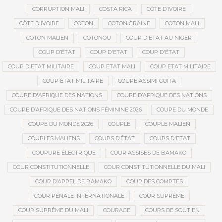
CORRUPTION MALI
COSTA RICA
CÔTE D’IVOIRE
CÔTE D'IVOIRE
COTON
COTON GRAINE
COTON MALI
COTON MALIEN
COTONOU
COUP D'ETAT AU NIGER
COUP D’ÉTAT
COUP D'ETAT
COUP D'ÉTAT
COUP D'ETAT MILITAIRE
COUP ETAT MALI
COUP ETAT MILITAIRE
COUP ÉTAT MILITAIRE
COUPE ASSIMI GOÏTA
COUPE D'AFRIQUE DES NATIONS
COUPE D’AFRIQUE DES NATIONS
COUPE D’AFRIQUE DES NATIONS FÉMININE 2026
COUPE DU MONDE
COUPE DU MONDE 2026
COUPLE
COUPLE MALIEN
COUPLES MALIENS
COUPS D’ÉTAT
COUPS D'ETAT
COUPURE ÉLECTRIQUE
COUR ASSISES DE BAMAKO
COUR CONSTITUTIONNELLE
COUR CONSTITUTIONNELLE DU MALI
COUR D’APPEL DE BAMAKO
COUR DES COMPTES
COUR PÉNALE INTERNATIONALE
COUR SUPRÊME
COUR SUPRÊME DU MALI
COURAGE
COURS DE SOUTIEN