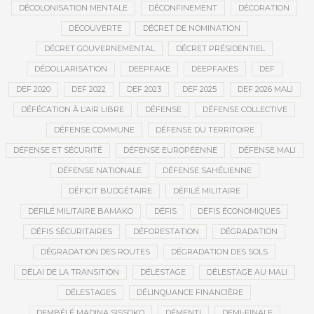
DÉCOLONISATION MENTALE
DÉCONFINEMENT
DÉCORATION
DÉCOUVERTE
DÉCRET DE NOMINATION
DÉCRET GOUVERNEMENTAL
DÉCRET PRÉSIDENTIEL
DÉDOLLARISATION
DEEPFAKE
DEEPFAKES
DEF
DEF 2020
DEF 2022
DEF 2023
DEF 2025
DEF 2026 MALI
DÉFÉCATION À L’AIR LIBRE
DÉFENSE
DÉFENSE COLLECTIVE
DÉFENSE COMMUNE
DÉFENSE DU TERRITOIRE
DÉFENSE ET SÉCURITÉ
DÉFENSE EUROPÉENNE
DÉFENSE MALI
DÉFENSE NATIONALE
DÉFENSE SAHÉLIENNE
DÉFICIT BUDGÉTAIRE
DÉFILÉ MILITAIRE
DÉFILÉ MILITAIRE BAMAKO
DÉFIS
DÉFIS ÉCONOMIQUES
DÉFIS SÉCURITAIRES
DÉFORESTATION
DÉGRADATION
DÉGRADATION DES ROUTES
DÉGRADATION DES SOLS
DÉLAI DE LA TRANSITION
DÉLESTAGE
DÉLESTAGE AU MALI
DÉLESTAGES
DÉLINQUANCE FINANCIÈRE
DEMBÉLÉ MADINA SISSOKO
DÉMENTI
DEMI-FINALE