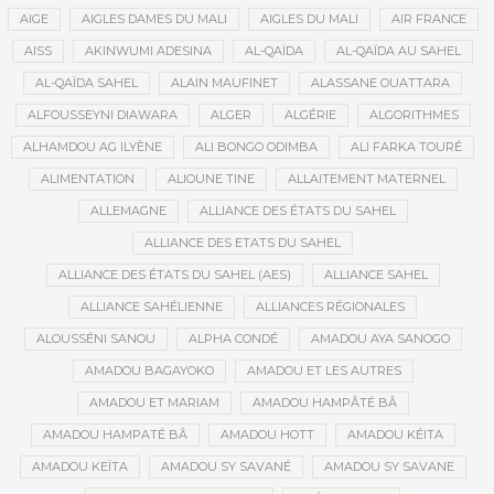
AIGE
AIGLES DAMES DU MALI
AIGLES DU MALI
AIR FRANCE
AISS
AKINWUMI ADESINA
AL-QAÏDA
AL-QAÏDA AU SAHEL
AL-QAÏDA SAHEL
ALAIN MAUFINET
ALASSANE OUATTARA
ALFOUSSEYNI DIAWARA
ALGER
ALGÉRIE
ALGORITHMES
ALHAMDOU AG ILYÈNE
ALI BONGO ODIMBA
ALI FARKA TOURÉ
ALIMENTATION
ALIOUNE TINE
ALLAITEMENT MATERNEL
ALLEMAGNE
ALLIANCE DES ÉTATS DU SAHEL
ALLIANCE DES ETATS DU SAHEL
ALLIANCE DES ÉTATS DU SAHEL (AES)
ALLIANCE SAHEL
ALLIANCE SAHÉLIENNE
ALLIANCES RÉGIONALES
ALOUSSÉNI SANOU
ALPHA CONDÉ
AMADOU AYA SANOGO
AMADOU BAGAYOKO
AMADOU ET LES AUTRES
AMADOU ET MARIAM
AMADOU HAMPÂTÉ BÂ
AMADOU HAMPATÉ BÂ
AMADOU HOTT
AMADOU KÉITA
AMADOU KEÏTA
AMADOU SY SAVANÉ
AMADOU SY SAVANE