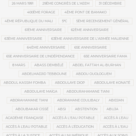
26 MARS 1991
29ÈME CONGRÈS DE L'AEEM
31 DÉCEMBRE
400ÈME FORAGE
4ÈME PONT DE BAMAKO
4ÈME RÉPUBLIQUE DU MALI
5°C
5ÈME RECENSEMENT GÉNÉRAL
61ÈME ANNIVERSAIRE
62ÈME ANNIVERSAIRE
63ÈME ANNIVERSAIRE
63ÈME ANNIVERSAIRE DE L'ARMÉE MALIENNE
64ÈME ANNIVERSAIRE
65E ANNIVERSAIRE
65E ANNIVERSAIRE DE L’INDÉPENDANCE
65E ANNIVERSAIRE FAMA
8 MARS
ABASS DEMBÉLÉ
ABDEL FATTAH AL-BURHAN
ABDELMADJID TEBBOUNE
ABDOU OUOLOGUEM
ABDOUL KASSIM FOMBA
ABDOULAYE DIOP
ABDOULAYE KONATÉ
ABDOULAYE MAÏGA
ABDOURAHAMANE TIANI
ABDRAHAMANE TIANI
ABDRAMANE COULIBALY
ABIDJAN
ABOUBAKAR CISSÉ
ABSI
ABSTENTION
ABUJA
ACADÉMIE FRANÇAISE
ACCÈS À L'EAU POTABLE
ACCÈS À L’EAU
ACCÈS À L’EAU POTABLE
ACCÈS À L’ÉDUCATION
ACCÈS À L'EAU
ACCÈS À LA JUSTICE
ACCÈS AU NUMÉRIQUE
ACCÈS AUX SOINS