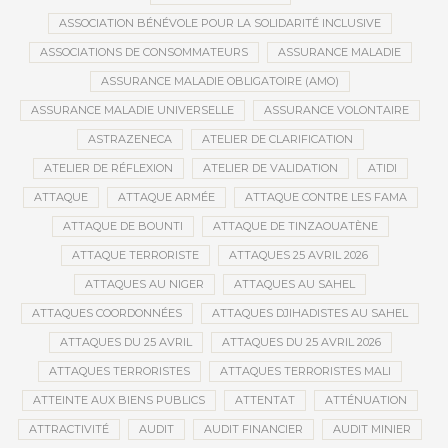
ASSOCIATION BÉNÉVOLE POUR LA SOLIDARITÉ INCLUSIVE
ASSOCIATIONS DE CONSOMMATEURS
ASSURANCE MALADIE
ASSURANCE MALADIE OBLIGATOIRE (AMO)
ASSURANCE MALADIE UNIVERSELLE
ASSURANCE VOLONTAIRE
ASTRAZENECA
ATELIER DE CLARIFICATION
ATELIER DE RÉFLEXION
ATELIER DE VALIDATION
ATIDI
ATTAQUE
ATTAQUE ARMÉE
ATTAQUE CONTRE LES FAMA
ATTAQUE DE BOUNTI
ATTAQUE DE TINZAOUATÈNE
ATTAQUE TERRORISTE
ATTAQUES 25 AVRIL 2026
ATTAQUES AU NIGER
ATTAQUES AU SAHEL
ATTAQUES COORDONNÉES
ATTAQUES DJIHADISTES AU SAHEL
ATTAQUES DU 25 AVRIL
ATTAQUES DU 25 AVRIL 2026
ATTAQUES TERRORISTES
ATTAQUES TERRORISTES MALI
ATTEINTE AUX BIENS PUBLICS
ATTENTAT
ATTÉNUATION
ATTRACTIVITÉ
AUDIT
AUDIT FINANCIER
AUDIT MINIER