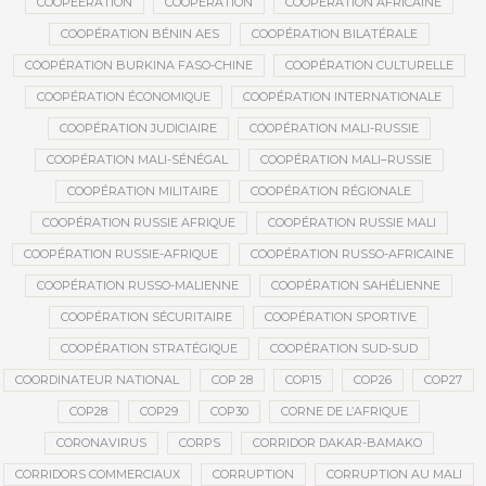
COOPEERATION
COOPÉRATION
COOPÉRATION AFRICAINE
COOPÉRATION BÉNIN AES
COOPÉRATION BILATÉRALE
COOPÉRATION BURKINA FASO-CHINE
COOPÉRATION CULTURELLE
COOPÉRATION ÉCONOMIQUE
COOPÉRATION INTERNATIONALE
COOPÉRATION JUDICIAIRE
COOPÉRATION MALI-RUSSIE
COOPÉRATION MALI-SÉNÉGAL
COOPÉRATION MALI–RUSSIE
COOPÉRATION MILITAIRE
COOPÉRATION RÉGIONALE
COOPÉRATION RUSSIE AFRIQUE
COOPÉRATION RUSSIE MALI
COOPÉRATION RUSSIE-AFRIQUE
COOPÉRATION RUSSO-AFRICAINE
COOPÉRATION RUSSO-MALIENNE
COOPÉRATION SAHÉLIENNE
COOPÉRATION SÉCURITAIRE
COOPÉRATION SPORTIVE
COOPÉRATION STRATÉGIQUE
COOPÉRATION SUD-SUD
COORDINATEUR NATIONAL
COP 28
COP15
COP26
COP27
COP28
COP29
COP30
CORNE DE L’AFRIQUE
CORONAVIRUS
CORPS
CORRIDOR DAKAR-BAMAKO
CORRIDORS COMMERCIAUX
CORRUPTION
CORRUPTION AU MALI