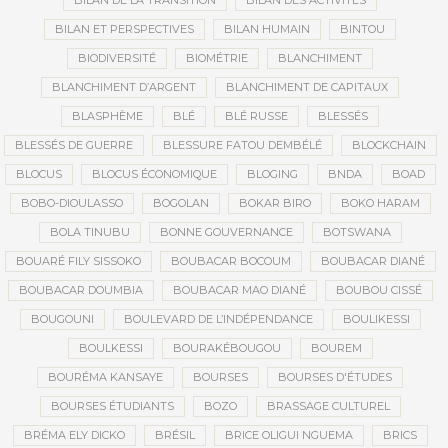
BILAN DE LA TRANSITION
BILAN DES ACTIVITÉS
BILAN ET PERSPECTIVES
BILAN HUMAIN
BINTOU
BIODIVERSITÉ
BIOMÉTRIE
BLANCHIMENT
BLANCHIMENT D’ARGENT
BLANCHIMENT DE CAPITAUX
BLASPHÈME
BLÉ
BLÉ RUSSE
BLESSÉS
BLESSÉS DE GUERRE
BLESSURE FATOU DEMBÉLÉ
BLOCKCHAIN
BLOCUS
BLOCUS ÉCONOMIQUE
BLOGING
BNDA
BOAD
BOBO-DIOULASSO
BOGOLAN
BOKAR BIRO
BOKO HARAM
BOLA TINUBU
BONNE GOUVERNANCE
BOTSWANA
BOUARÉ FILY SISSOKO
BOUBACAR BOCOUM
BOUBACAR DIANÉ
BOUBACAR DOUMBIA
BOUBACAR MAO DIANÉ
BOUBOU CISSÉ
BOUGOUNI
BOULEVARD DE L’INDÉPENDANCE
BOULIKESSI
BOULKESSI
BOURAKÉBOUGOU
BOUREM
BOURÉMA KANSAYE
BOURSES
BOURSES D'ÉTUDES
BOURSES ÉTUDIANTS
BOZO
BRASSAGE CULTUREL
BRÉMA ELY DICKO
BRÉSIL
BRICE OLIGUI NGUEMA
BRICS