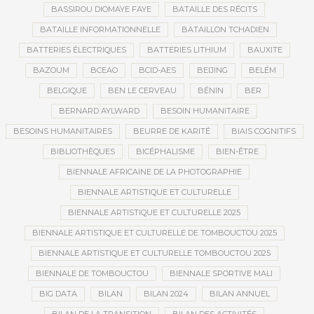
BASSIROU DIOMAYE FAYE
BATAILLE DES RÉCITS
BATAILLE INFORMATIONNELLE
BATAILLON TCHADIEN
BATTERIES ÉLECTRIQUES
BATTERIES LITHIUM
BAUXITE
BAZOUM
BCEAO
BCID-AES
BEIJING
BELÉM
BELGIQUE
BEN LE CERVEAU
BÉNIN
BER
BERNARD AYLWARD
BESOIN HUMANITAIRE
BESOINS HUMANITAIRES
BEURRE DE KARITÉ
BIAIS COGNITIFS
BIBLIOTHÈQUES
BICÉPHALISME
BIEN-ÊTRE
BIENNALE AFRICAINE DE LA PHOTOGRAPHIE
BIENNALE ARTISTIQUE ET CULTURELLE
BIENNALE ARTISTIQUE ET CULTURELLE 2025
BIENNALE ARTISTIQUE ET CULTURELLE DE TOMBOUCTOU 2025
BIENNALE ARTISTIQUE ET CULTURELLE TOMBOUCTOU 2025
BIENNALE DE TOMBOUCTOU
BIENNALE SPORTIVE MALI
BIG DATA
BILAN
BILAN 2024
BILAN ANNUEL