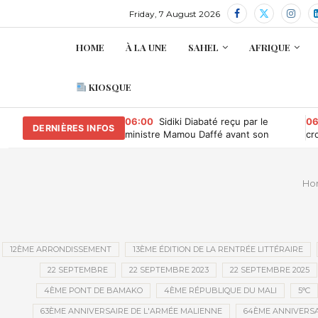
Friday, 7 August 2026
HOME
À LA UNE
SAHEL
AFRIQUE
KIOSQUE
06:00
Sidiki Diabaté reçu par le
06
DERNIÈRES INFOS
ministre Mamou Daffé avant son
cr
retour à l’Accor Arena de Paris
Ho
12ÈME ARRONDISSEMENT
13ÈME ÉDITION DE LA RENTRÉE LITTÉRAIRE
22 SEPTEMBRE
22 SEPTEMBRE 2023
22 SEPTEMBRE 2025
4ÈME PONT DE BAMAKO
4ÈME RÉPUBLIQUE DU MALI
5°C
63ÈME ANNIVERSAIRE DE L'ARMÉE MALIENNE
64ÈME ANNIVERSA