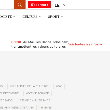
FR
|
EN
S'abonner+
OCIÉTÉ
CULTURE
SPORT
00:00
Au Mali, les Danbé Kolosibaw
Voir toutes les infos →
transmettent les valeurs culturelles
aux jeunes du tournoi « Camp
Compétition »
25
2025 ANNÉE DE LA CULTURE
2026
31 DÉCEMBRE
400ÈME FORAGE
VERSAIRE
63ÈME ANNIVERSAIRE
65E ANNIVERSAIRE FAMA
8 MARS