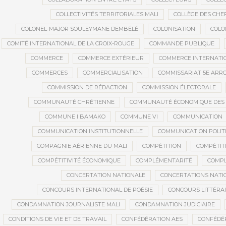
COLLECTIVITÉS TERRITORIALES MALI
COLLÈGE DES CHEF
COLONEL-MAJOR SOULEYMANE DEMBÉLÉ
COLONISATION
COLO
COMITÉ INTERNATIONAL DE LA CROIX-ROUGE
COMMANDE PUBLIQUE
COMMERCE
COMMERCE EXTÉRIEUR
COMMERCE INTERNATI
COMMERCES
COMMERCIALISATION
COMMISSARIAT 5E AR
COMMISSION DE RÉDACTION
COMMISSION ÉLECTORALE
COMMUNAUTÉ CHRÉTIENNE
COMMUNAUTÉ ÉCONOMIQUE DES ET
COMMUNE I BAMAKO
COMMUNE VI
COMMUNICATION
COMMUNICATION INSTITUTIONNELLE
COMMUNICATION POLIT
COMPAGNIE AÉRIENNE DU MALI
COMPÉTITION
COMPÉTIT
COMPÉTITIVITÉ ÉCONOMIQUE
COMPLÉMENTARITÉ
COMPL
CONCERTATION NATIONALE
CONCERTATIONS NATI
CONCOURS INTERNATIONAL DE POÉSIE
CONCOURS LITTÉRA
CONDAMNATION JOURNALISTE MALI
CONDAMNATION JUDICIAIRE
CONDITIONS DE VIE ET DE TRAVAIL
CONFÉDÉRATION AES
CONFÉDÉR