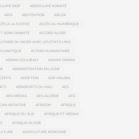
ULAYE DIOP
ABDOULAYE KONATÉ
ABSI
ABSTENTION
ABUJA
CÈS À LA JUSTICE
ACCÈS AU NUMÉRIQUE
 SIDIKI DIABATÉ
ACCORD ALGER
LITAIRE DU NIGER AVEC LES ETATS-UNIS
 CLIMATIQUE
ACTION HUMANITAIRE
ADAMA COULIBALY
ADAMA DIARRA
RE
ADMINISTRATION EN LIGNE
CENTS
ADOPTION
ADP-MALIBA
RTS
AÉROPORTS DU MALI
AES
AES MÉDIAS
AES-ALGÉRIE
AFD
CAN INITIATIVE
AFRICOM
AFRIQUE
AFRIQUE DU SUD
AFRIQUE ET MÉDIAS
NE
AFRIQUE-RUSSIE
ULTURE
AGRICULTURE AFRICAINE