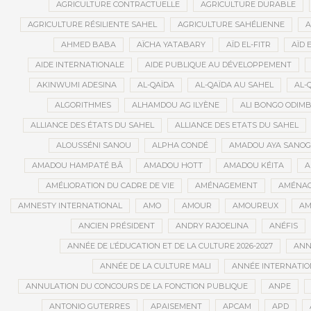
AGRICULTURE CONTRACTUELLE
AGRICULTURE DURABLE
AGRICULTURE RÉSILIENTE SAHEL
AGRICULTURE SAHÉLIENNE
A
AHMED BABA
AÏCHA YATABARY
AÏD EL-FITR
AÏD 
AIDE INTERNATIONALE
AIDE PUBLIQUE AU DÉVELOPPEMENT
AKINWUMI ADESINA
AL-QAÏDA
AL-QAÏDA AU SAHEL
AL-
ALGORITHMES
ALHAMDOU AG ILYÈNE
ALI BONGO ODIM
ALLIANCE DES ÉTATS DU SAHEL
ALLIANCE DES ETATS DU SAHEL
ALOUSSÉNI SANOU
ALPHA CONDÉ
AMADOU AYA SANO
AMADOU HAMPATÉ BÂ
AMADOU HOTT
AMADOU KÉITA
A
AMÉLIORATION DU CADRE DE VIE
AMÉNAGEMENT
AMÉNAG
AMNESTY INTERNATIONAL
AMO
AMOUR
AMOUREUX
AM
ANCIEN PRÉSIDENT
ANDRY RAJOELINA
ANÉFIS
ANNÉE DE L’ÉDUCATION ET DE LA CULTURE 2026-2027
ANNÉ
ANNÉE DE LA CULTURE MALI
ANNÉE INTERNATION
ANNULATION DU CONCOURS DE LA FONCTION PUBLIQUE
ANPE
ANTONIO GUTERRES
APAISEMENT
APCAM
APD