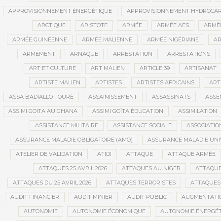
APPROVISIONNEMENT ÉNERGÉTIQUE
APPROVISIONNEMENT HYDROCAR
ARCTIQUE
ARISTOTE
ARMÉE
ARMÉE AES
ARMÉE
ARMÉE GUINÉENNE
ARMÉE MALIENNE
ARMÉE NIGÉRIANE
AR
ARMEMENT
ARNAQUE
ARRESTATION
ARRESTATIONS
ART ET CULTURE
ART MALIEN
ARTICLE 39
ARTISANAT
ARTISTE MALIEN
ARTISTES
ARTISTES AFRICAINS
ART
ASSA BADIALLO TOURÉ
ASSAINISSEMENT
ASSASSINATS
ASSE
ASSIMI GOITA AU GHANA
ASSIMI GOÏTA ÉDUCATION
ASSIMILATION
ASSISTANCE MILITAIRE
ASSISTANCE SOCIALE
ASSOCIATIO
ASSURANCE MALADIE OBLIGATOIRE (AMO)
ASSURANCE MALADIE UNI
ATELIER DE VALIDATION
ATIDI
ATTAQUE
ATTAQUE ARMÉE
ATTAQUES 25 AVRIL 2026
ATTAQUES AU NIGER
ATTAQUE
ATTAQUES DU 25 AVRIL 2026
ATTAQUES TERRORISTES
ATTAQUES 
AUDIT FINANCIER
AUDIT MINIER
AUDIT PUBLIC
AUGMENTATI
AUTONOMIE
AUTONOMIE ÉCONOMIQUE
AUTONOMIE ÉNERGÉT