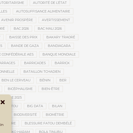
UTORITARISME
AUTORITÉ DE L’ÉTAT
LLES
AUTOSUFFISANCE ALIMENTAIRE
AVENIR PROSPÈRE
AVERTISSEMENT
RÉ
BAC 2026
BAC MALI 2026
W
BAISSE DES PRIX
BAKARY TRAORÉ
25
BANDE DE GAZA
BANDIAGARA
 CONFÉDÉRALE AES
BANQUE MONDIALE
ARRAGES
BARRICADES
BARRICK
IONNELLE
BATAILLON TCHADIEN
BEN LE CERVEAU
BÉNIN
BER
BICÉPHALISME
BIEN-ÊTRE
TURELLE 2025
OMBOUCTOU
BIG DATA
BILAN
TOU
BIODIVERSITÉ
BIOMÉTRIE
E GUERRE
BLESSURE FATOU DEMBÉLÉ
 Un
BOKO HARAM
BOLA TINUBU