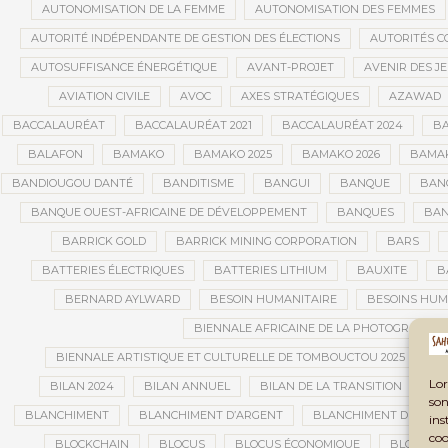
AUTONOMISATION DE LA FEMME
AUTONOMISATION DES FEMMES
AUTORITÉ INDÉPENDANTE DE GESTION DES ÉLECTIONS
AUTORITÉS C
AUTOSUFFISANCE ÉNERGÉTIQUE
AVANT-PROJET
AVENIR DES J
AVIATION CIVILE
AVOC
AXES STRATÉGIQUES
AZAWAD
BACCALAURÉAT
BACCALAURÉAT 2021
BACCALAURÉAT 2024
BA
BALAFON
BAMAKO
BAMAKO 2025
BAMAKO 2026
BAMAK
BANDIOUGOU DANTÉ
BANDITISME
BANGUI
BANQUE
BANQ
BANQUE OUEST-AFRICAINE DE DÉVELOPPEMENT
BANQUES
BAN
BARRICK GOLD
BARRICK MINING CORPORATION
BARS
BATTERIES ÉLECTRIQUES
BATTERIES LITHIUM
BAUXITE
B
BERNARD AYLWARD
BESOIN HUMANITAIRE
BESOINS HUM
BIENNALE AFRICAINE DE LA PHOTOGRAPHIE
BIENNALE ARTISTIQUE ET CULTURELLE DE TOMBOUCTOU 2025
B
Lor
BILAN 2024
BILAN ANNUEL
BILAN DE LA TRANSITION
BI
son
BLANCHIMENT
BLANCHIMENT D’ARGENT
BLANCHIMENT DE CAPI
ins
coo
BLOCKCHAIN
BLOCUS
BLOCUS ÉCONOMIQUE
BLOGING