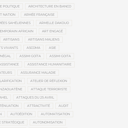
E POLITIQUE
ARCHITECTURE EN BANCO
T NATION
ARMÉE FRANÇAISE
ÉES SAHÉLIENNES
ARMELLE DAKOUO
EMPORAIN AFRICAIN
ART ENGAGÉ
ARTISANS
ARTISANS MALIENS
TS VIVANTS
ASCOMA
ASIE
ÉNÉGAL
ASSIMI GOÏTA
ASSIMI GOITA
ASSISTANCE
ASSISTANCE HUMANITAIRE
ATEURS
ASSURANCE MALADIE
CLARIFICATION
ATELIER DE RÉFLEXION
INZAOUATÈNE
ATTAQUE TERRORISTE
AHEL
ATTAQUES DU 25 AVRIL
TÉNUATION
ATTRACTIVITÉ
AUDIT
N
AUTOÉDITION
AUTOMATISATION
 STRATÉGIQUE
AUTONOMISATION