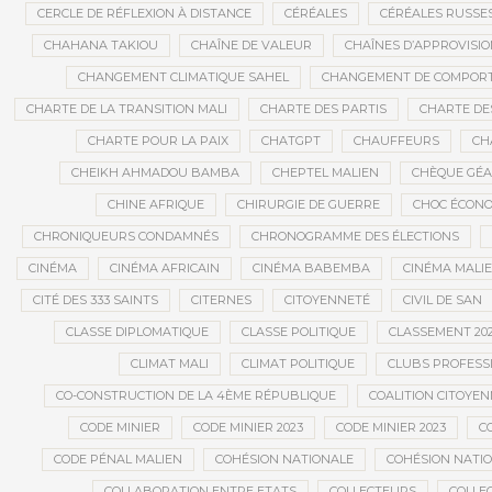
CERCLE DE RÉFLEXION À DISTANCE
CÉRÉALES
CÉRÉALES RUSSE
CHAHANA TAKIOU
CHAÎNE DE VALEUR
CHAÎNES D’APPROVISI
CHANGEMENT CLIMATIQUE SAHEL
CHANGEMENT DE COMPOR
CHARTE DE LA TRANSITION MALI
CHARTE DES PARTIS
CHARTE DES
CHARTE POUR LA PAIX
CHATGPT
CHAUFFEURS
CH
CHEIKH AHMADOU BAMBA
CHEPTEL MALIEN
CHÈQUE GÉ
CHINE AFRIQUE
CHIRURGIE DE GUERRE
CHOC ÉCON
CHRONIQUEURS CONDAMNÉS
CHRONOGRAMME DES ÉLECTIONS
CINÉMA
CINÉMA AFRICAIN
CINÉMA BABEMBA
CINÉMA MALI
CITÉ DES 333 SAINTS
CITERNES
CITOYENNETÉ
CIVIL DE SAN
CLASSE DIPLOMATIQUE
CLASSE POLITIQUE
CLASSEMENT 202
CLIMAT MALI
CLIMAT POLITIQUE
CLUBS PROFESS
CO-CONSTRUCTION DE LA 4ÈME RÉPUBLIQUE
COALITION CITOYEN
CODE MINIER
CODE MINIER 2023
CODE MINIER 2023
CO
CODE PÉNAL MALIEN
COHÉSION NATIONALE
COHÉSION NATIO
COLLABORATION ENTRE ETATS
COLLECTEURS
COLLE