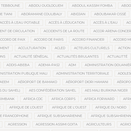
D TEBBOUNE
ABDOU OUOLOGUEM
ABDOUL KASSIM FOMBA
ABDO
 TIANI
ABDRAMANE COULIBALY
ABIDJAN
ABOUBAKAR CISSÉ
ACCÈS À L’EAU POTABLE
ACCÈS À L’ÉDUCATION
ACCÈS À L'EAU
AC
DENT DE CIRCULATION
ACCIDENTS DE LA ROUTE
ACCOR ARENA CONCERT
CCORD DE PAIX
ACCORD DE PARIS
ACCORD FINANCIER
ACCORD MI
MENT
ACCULTURATION
ACLED
ACTEURS CULTURELS
ACTION
ONS
ACTUALITÉ SÉNÉGAL
ACTUALITÉS BRULANTES
ACTUALITTÉ
ADDIS-ABEBA
ADEMA-PASJ
ADM
ADMINISTRATION DOUANIÈ
NISTRATION PUBLIQUE MALI
ADMINISTRATION TERRITORIALE
ADOLES
AEEM
AÉROPORT DE BAMAKO
AÉROPORT DIORI HAMANI
AÉROPO
S DU SAHEL)
AES CONFÉDÉRATION SAHEL
AES MALI BURKINA NIGER
XIMBANK
AFRICA CDC
AFRICA CORPS
AFRICA FORWARD
AFRI
E
AFRIQUE DE L’OUEST
AFRIQUE DE L'OUEST
AFRIQUE DU NORD
UE FRANCOPHONE
AFRIQUE SUBSAHARIENNE
AFRIQUE SUBSAHRIEN
AGRESSION
AGRESSION ASSIMI GOITA
AGRICULTEURS
AGRIC