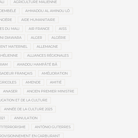
ALI
AGRICULTURE MALIENNE
 DEMBÉLÉ
AHMADOU AL AMINOU LÔ
NCIÈRE
AIDE HUMANITAIRE
ES DU MALI
AIR FRANCE
AISS
NI DIAWARA
ALGER
ALGÉRIE
MENT MATERNEL
ALLEMAGNE
AHÉLIENNE
ALLIANCES RÉGIONALES
RIAM
AMADOU HAMPÂTÉ BÂ
SADEUR FRANÇAIS
AMÉLIORATION
GRICOLES
AMENDE
AMITIÉ
ANASER
ANCIEN PREMIER MINISTRE
UCATION ET DE LA CULTURE
ANNÉE DE LA CULTURE 2025
021
ANNULATION
TITERRORISME
ANTÓNIO GUTERRES
ROVISIONNEMENT EN CARBURANT