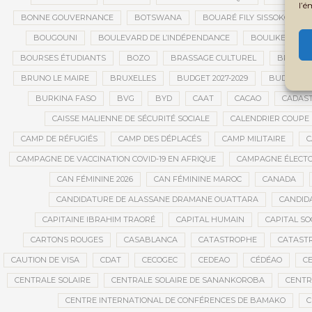
l’é
BONNE GOUVERNANCE
BOTSWANA
BOUARÉ FILY SISSOKO
BOUGOUNI
BOULEVARD DE L’INDÉPENDANCE
BOULIKESSI
BOURSES ÉTUDIANTS
BOZO
BRASSAGE CULTUREL
BRÉMA E
BRUNO LE MAIRE
BRUXELLES
BUDGET 2027-2029
BUDGET A
BURKINA FASO
BVG
BYD
CAAT
CACAO
CADAS
CAISSE MALIENNE DE SÉCURITÉ SOCIALE
CALENDRIER COUPE
CAMP DE RÉFUGIÉS
CAMP DES DÉPLACÉS
CAMP MILITAIRE
C
CAMPAGNE DE VACCINATION COVID-19 EN AFRIQUE
CAMPAGNE ÉLECT
CAN FÉMININE 2026
CAN FÉMININE MAROC
CANADA
CANDIDATURE DE ALASSANE DRAMANE OUATTARA
CANDID
CAPITAINE IBRAHIM TRAORÉ
CAPITAL HUMAIN
CAPITAL SO
CARTONS ROUGES
CASABLANCA
CATASTROPHE
CATAST
CAUTION DE VISA
CDAT
CECOGEC
CEDEAO
CÉDÉAO
CE
CENTRALE SOLAIRE
CENTRALE SOLAIRE DE SANANKOROBA
CENTR
CENTRE INTERNATIONAL DE CONFÉRENCES DE BAMAKO
C