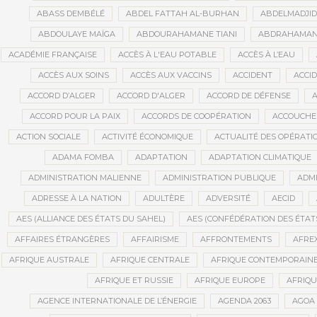
ABASS DEMBÉLÉ
ABDEL FATTAH AL-BURHAN
ABDELMADJI
ABDOULAYE MAÏGA
ABDOURAHAMANE TIANI
ABDRAHAMANE
ACADÉMIE FRANÇAISE
ACCÈS À L'EAU POTABLE
ACCÈS À L’EAU
ACCÈS AUX SOINS
ACCÈS AUX VACCINS
ACCIDENT
ACCI
ACCORD D’ALGER
ACCORD D'ALGER
ACCORD DE DÉFENSE
A
ACCORD POUR LA PAIX
ACCORDS DE COOPÉRATION
ACCOUCHE
ACTION SOCIALE
ACTIVITÉ ÉCONOMIQUE
ACTUALITÉ DES OPÉRATI
ADAMA FOMBA
ADAPTATION
ADAPTATION CLIMATIQUE
ADMINISTRATION MALIENNE
ADMINISTRATION PUBLIQUE
ADMI
ADRESSE À LA NATION
ADULTÈRE
ADVERSITÉ
AECID
AES (ALLIANCE DES ÉTATS DU SAHEL)
AES (CONFÉDÉRATION DES ÉTAT
AFFAIRES ÉTRANGÈRES
AFFAIRISME
AFFRONTEMENTS
AFRE
AFRIQUE AUSTRALE
AFRIQUE CENTRALE
AFRIQUE CONTEMPORAIN
AFRIQUE ET RUSSIE
AFRIQUE EUROPE
AFRIQ
AGENCE INTERNATIONALE DE L’ÉNERGIE
AGENDA 2063
AGOA