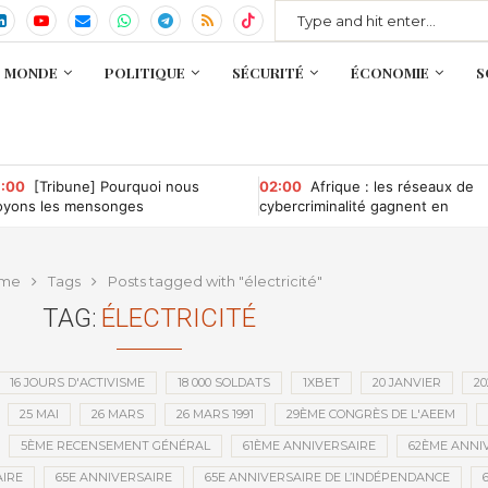
MONDE
POLITIQUE
SÉCURITÉ
ÉCONOMIE
S
:00
[Tribune] Pourquoi nous
02:00
Afrique : les réseaux de
oyons les mensonges
cybercriminalité gagnent en
puissance, selon INTERPOL
me
Tags
Posts tagged with "électricité"
TAG:
ÉLECTRICITÉ
16 JOURS D'ACTIVISME
18 000 SOLDATS
1XBET
20 JANVIER
20
25 MAI
26 MARS
26 MARS 1991
29ÈME CONGRÈS DE L'AEEM
5ÈME RECENSEMENT GÉNÉRAL
61ÈME ANNIVERSAIRE
62ÈME ANNI
IRE
65E ANNIVERSAIRE
65E ANNIVERSAIRE DE L’INDÉPENDANCE