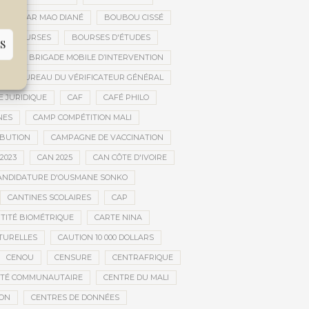
OUBACAR MAO DIANÉ
BOUBOU CISSÉ
BOURSES
BOURSES D'ÉTUDES
S
UE
BRIGADE MOBILE D’INTERVENTION
BUREAU DU VÉRIFICATEUR GÉNÉRAL
E JURIDIQUE
CAF
CAFÉ PHILO
NES
CAMP COMPÉTITION MALI
IBUTION
CAMPAGNE DE VACCINATION
2023
CAN 2025
CAN CÔTE D'IVOIRE
ANDIDATURE D'OUSMANE SONKO
CANTINES SCOLAIRES
CAP
NTITÉ BIOMÉTRIQUE
CARTE NINA
TURELLES
CAUTION 10 000 DOLLARS
CENOU
CENSURE
CENTRAFRIQUE
NTÉ COMMUNAUTAIRE
CENTRE DU MALI
ION
CENTRES DE DONNÉES