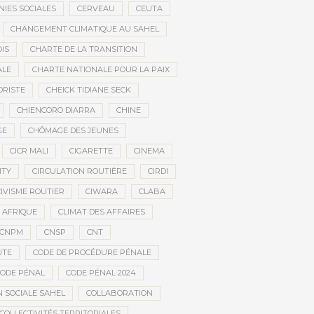
IES SOCIALES
CERVEAU
CEUTA
CHANGEMENT CLIMATIQUE AU SAHEL
IS
CHARTE DE LA TRANSITION
ALE
CHARTE NATIONALE POUR LA PAIX
ORISTE
CHEICK TIDIANE SECK
CHIENCORO DIARRA
CHINE
GE
CHÔMAGE DES JEUNES
CICR MALI
CIGARETTE
CINEMA
ITY
CIRCULATION ROUTIÈRE
CIRDI
CIVISME ROUTIER
CIWARA
CLABA
 AFRIQUE
CLIMAT DES AFFAIRES
CNPM
CNSP
CNT
UTE
CODE DE PROCÉDURE PÉNALE
ODE PÉNAL
CODE PÉNAL 2024
 SOCIALE SAHEL
COLLABORATION
COLLECTIVITÉS TERRITORIALES