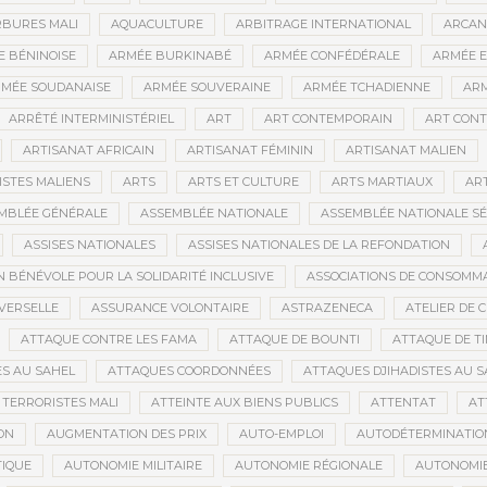
BURES MALI
AQUACULTURE
ARBITRAGE INTERNATIONAL
ARCAN
 BÉNINOISE
ARMÉE BURKINABÉ
ARMÉE CONFÉDÉRALE
ARMÉE E
MÉE SOUDANAISE
ARMÉE SOUVERAINE
ARMÉE TCHADIENNE
ARM
ARRÊTÉ INTERMINISTÉRIEL
ART
ART CONTEMPORAIN
ART CONT
ARTISANAT AFRICAIN
ARTISANAT FÉMININ
ARTISANAT MALIEN
ISTES MALIENS
ARTS
ARTS ET CULTURE
ARTS MARTIAUX
AR
MBLÉE GÉNÉRALE
ASSEMBLÉE NATIONALE
ASSEMBLÉE NATIONALE S
ASSISES NATIONALES
ASSISES NATIONALES DE LA REFONDATION
N BÉNÉVOLE POUR LA SOLIDARITÉ INCLUSIVE
ASSOCIATIONS DE CONSOMM
VERSELLE
ASSURANCE VOLONTAIRE
ASTRAZENECA
ATELIER DE 
ATTAQUE CONTRE LES FAMA
ATTAQUE DE BOUNTI
ATTAQUE DE T
S AU SAHEL
ATTAQUES COORDONNÉES
ATTAQUES DJIHADISTES AU S
TERRORISTES MALI
ATTEINTE AUX BIENS PUBLICS
ATTENTAT
AT
ON
AUGMENTATION DES PRIX
AUTO-EMPLOI
AUTODÉTERMINATIO
IQUE
AUTONOMIE MILITAIRE
AUTONOMIE RÉGIONALE
AUTONOMIE