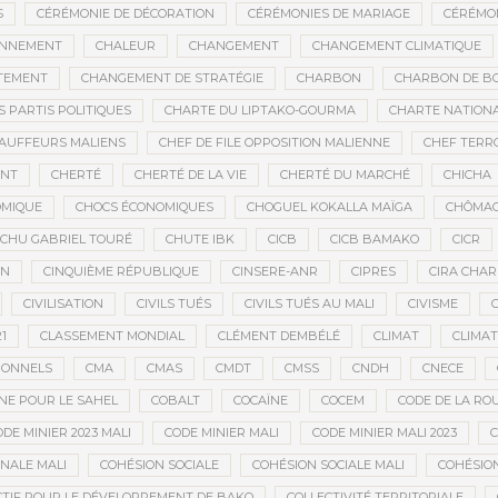
S
CÉRÉMONIE DE DÉCORATION
CÉRÉMONIES DE MARIAGE
CÉRÉMON
ONNEMENT
CHALEUR
CHANGEMENT
CHANGEMENT CLIMATIQUE
TEMENT
CHANGEMENT DE STRATÉGIE
CHARBON
CHARBON DE BO
 PARTIS POLITIQUES
CHARTE DU LIPTAKO-GOURMA
CHARTE NATION
AUFFEURS MALIENS
CHEF DE FILE OPPOSITION MALIENNE
CHEF TERR
ANT
CHERTÉ
CHERTÉ DE LA VIE
CHERTÉ DU MARCHÉ
CHICHA
OMIQUE
CHOCS ÉCONOMIQUES
CHOGUEL KOKALLA MAÏGA
CHÔMA
CHU GABRIEL TOURÉ
CHUTE IBK
CICB
CICB BAMAKO
CICR
EN
CINQUIÈME RÉPUBLIQUE
CINSERE-ANR
CIPRES
CIRA CHAR
CIVILISATION
CIVILS TUÉS
CIVILS TUÉS AU MALI
CIVISME
1
CLASSEMENT MONDIAL
CLÉMENT DEMBÉLÉ
CLIMAT
CLIMAT
IONNELS
CMA
CMAS
CMDT
CMSS
CNDH
CNECE
NE POUR LE SAHEL
COBALT
COCAÏNE
COCEM
CODE DE LA RO
DE MINIER 2023 MALI
CODE MINIER MALI
CODE MINIER MALI 2023
C
NALE MALI
COHÉSION SOCIALE
COHÉSION SOCIALE MALI
COHÉSION
CTIF POUR LE DÉVELOPPEMENT DE BAKO
COLLECTIVITÉ TERRITORIALE