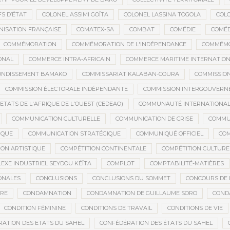
S D’ÉTAT
COLONEL ASSIMI GOÏTA
COLONEL LASSINA TOGOLA
COL
NISATION FRANÇAISE
COMATEX-SA
COMBAT
COMÉDIE
COMÉD
COMMÉMORATION
COMMÉMORATION DE L'INDÉPENDANCE
COMMÉMO
ONAL
COMMERCE INTRA-AFRICAIN
COMMERCE MARITIME INTERNATIO
RONDISSEMENT BAMAKO
COMMISSARIAT KALABAN-COURA
COMMISSIO
COMMISSION ÉLECTORALE INDÉPENDANTE
COMMISSION INTERGOUVERN
ATS DE L'AFRIQUE DE L'OUEST (CEDEAO)
COMMUNAUTÉ INTERNATIONA
COMMUNICATION CULTURELLE
COMMUNICATION DE CRISE
COMMU
IQUE
COMMUNICATION STRATÉGIQUE
COMMUNIQUÉ OFFICIEL
CO
ION ARTISTIQUE
COMPÉTITION CONTINENTALE
COMPÉTITION CULTURE
EXE INDUSTRIEL SEYDOU KÉÏTA
COMPLOT
COMPTABILITÉ-MATIÈRES
ONALES
CONCLUSIONS
CONCLUSIONS DU SOMMET
CONCOURS DE 
IRE
CONDAMNATION
CONDAMNATION DE GUILLAUME SORO
COND
CONDITION FÉMININE
CONDITIONS DE TRAVAIL
CONDITIONS DE VIE
ATION DES ETATS DU SAHEL
CONFÉDÉRATION DES ÉTATS DU SAHEL