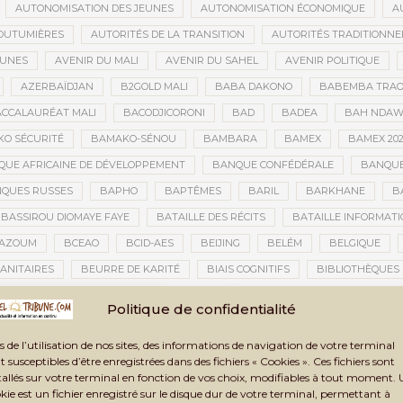
AUTONOMISATION DES JEUNES
AUTONOMISATION ÉCONOMIQUE
A
OUTUMIÈRES
AUTORITÉS DE LA TRANSITION
AUTORITÉS TRADITIONNE
EUNES
AVENIR DU MALI
AVENIR DU SAHEL
AVENIR POLITIQUE
AZERBAÏDJAN
B2GOLD MALI
BABA DAKONO
BABEMBA TRAO
CCALAURÉAT MALI
BACODJICORONI
BAD
BADEA
BAH NDA
O SÉCURITÉ
BAMAKO-SÉNOU
BAMBARA
BAMEX
BAMEX 20
UE AFRICAINE DE DÉVELOPPEMENT
BANQUE CONFÉDÉRALE
BANQUE
QUES RUSSES
BAPHO
BAPTÊMES
BARIL
BARKHANE
B
BASSIROU DIOMAYE FAYE
BATAILLE DES RÉCITS
BATAILLE INFORMAT
AZOUM
BCEAO
BCID-AES
BEIJING
BELÉM
BELGIQUE
ANITAIRES
BEURRE DE KARITÉ
BIAIS COGNITIFS
BIBLIOTHÈQUES
BIENNALE ARTISTIQUE ET CULTURELLE
BIENNALE ARTISTIQUE ET CUL
Politique de confidentialité
IENNALE ARTISTIQUE ET CULTURELLE TOMBOUCTOU 2025
BIENNALE DE T
s de l’utilisation de nos sites, des informations de navigation de votre terminal
LAN DES ACTIVITÉS
BILAN ET PERSPECTIVES
BILAN HUMAIN
BIN
t susceptibles d’être enregistrées dans des fichiers « Cookies ». Ces fichiers sont
TAUX
BLASPHÈME
BLÉ
BLÉ RUSSE
BLESSÉS
BLESSÉS D
tallés sur votre terminal en fonction de vos choix, modifiables à tout moment.
kie est un fichier enregistré sur le disque dur de votre terminal, permettant à
BNDA
BOAD
BOBO-DIOULASSO
BOGOLAN
BOKAR BIRO