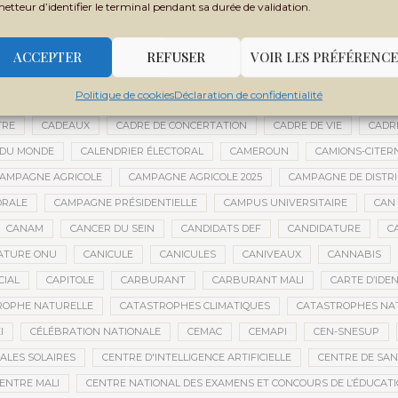
metteur d’identifier le terminal pendant sa durée de validation.
BOUBACAR BOCOUM
BOUBACAR DIANÉ
BOUBACAR DOUMBIA
B
BOULKESSI
BOURAKÉBOUGOU
BOUREM
BOURÉMA KANSAYE
ACCEPTER
REFUSER
VOIR LES PRÉFÉRENCE
LY DICKO
BRÉSIL
BRICE OLIGUI NGUEMA
BRICS
BRICS AFRIQ
Politique de cookies
Déclaration de confidentialité
GRICOLE
BUDGET DE LA PRÉSIDENCE
BUDGET NATIONAL
BUMDA
TRE
CADEAUX
CADRE DE CONCERTATION
CADRE DE VIE
CADR
 DU MONDE
CALENDRIER ÉLECTORAL
CAMEROUN
CAMIONS-CITER
AMPAGNE AGRICOLE
CAMPAGNE AGRICOLE 2025
CAMPAGNE DE DISTR
ORALE
CAMPAGNE PRÉSIDENTIELLE
CAMPUS UNIVERSITAIRE
CAN 
CANAM
CANCER DU SEIN
CANDIDATS DEF
CANDIDATURE
C
ATURE ONU
CANICULE
CANICULES
CANIVEAUX
CANNABIS
CIAL
CAPITOLE
CARBURANT
CARBURANT MALI
CARTE D’IDE
ROPHE NATURELLE
CATASTROPHES CLIMATIQUES
CATASTROPHES NA
I
CÉLÉBRATION NATIONALE
CEMAC
CEMAPI
CEN-SNESUP
ALES SOLAIRES
CENTRE D'INTELLIGENCE ARTIFICIELLE
CENTRE DE SA
ENTRE MALI
CENTRE NATIONAL DES EXAMENS ET CONCOURS DE L’ÉDUCAT