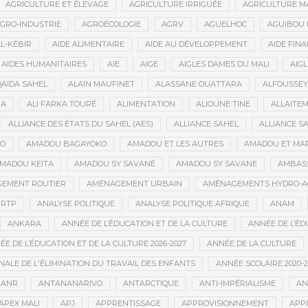
AGRICULTURE ET ÉLEVAGE
AGRICULTURE IRRIGUÉE
AGRICULTURE M
GRO-INDUSTRIE
AGROÉCOLOGIE
AGRV
AGUELHOC
AGUIBOU
EL-KÉBIR
AIDE ALIMENTAIRE
AIDE AU DÉVELOPPEMENT
AIDE FINA
AIDES HUMANITAIRES
AIE
AIGE
AIGLES DAMES DU MALI
AIGL
QAÏDA SAHEL
ALAIN MAUFINET
ALASSANE OUATTARA
ALFOUSSEY
BA
ALI FARKA TOURÉ
ALIMENTATION
ALIOUNE TINE
ALLAITE
ALLIANCE DES ÉTATS DU SAHEL (AES)
ALLIANCE SAHEL
ALLIANCE S
GO
AMADOU BAGAYOKO
AMADOU ET LES AUTRES
AMADOU ET MA
MADOU KEÏTA
AMADOU SY SAVANÉ
AMADOU SY SAVANE
AMBAS
EMENT ROUTIER
AMÉNAGEMENT URBAIN
AMÉNAGEMENTS HYDRO-A
RTP
ANALYSE POLITIQUE
ANALYSE POLITIQUE AFRIQUE
ANAM
ANKARA
ANNÉE DE L’ÉDUCATION ET DE LA CULTURE
ANNÉE DE L’ÉD
E DE L’ÉDUCATION ET DE LA CULTURE 2026-2027
ANNÉE DE LA CULTURE
ALE DE L'ÉLIMINATION DU TRAVAIL DES ENFANTS
ANNÉE SCOLAIRE 2020-2
ANR
ANTANANARIVO
ANTARCTIQUE
ANTI-IMPÉRIALISME
AN
APEX MALI
APJ
APPRENTISSAGE
APPROVISIONNEMENT
APP