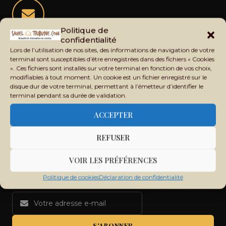
Politique de
Restez informé de l'actualité du Sahel
confidentialité
Lors de l’utilisation de nos sites, des informations de navigation de votre
Recevez chaque jour les principales informations du Mali,
terminal sont susceptibles d’être enregistrées dans des fichiers « Cookies
du Sahel, de l'Afrique et du monde dans votre boîte mail.
». Ces fichiers sont installés sur votre terminal en fonction de vos choix,
modifiables à tout moment. Un cookie est un fichier enregistré sur le
disque dur de votre terminal, permettant à l’émetteur d’identifier le
terminal pendant sa durée de validation.
ACCEPTER
REFUSER
VOIR LES PRÉFÉRENCES
Politique de cookies
Déclaration de confidentialité
S'ABONNER