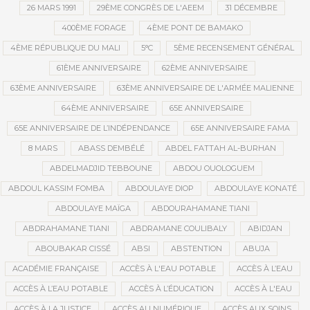
26 MARS 1991
29ÈME CONGRÈS DE L'AEEM
31 DÉCEMBRE
400ÈME FORAGE
4ÈME PONT DE BAMAKO
4ÈME RÉPUBLIQUE DU MALI
5°C
5ÈME RECENSEMENT GÉNÉRAL
61ÈME ANNIVERSAIRE
62ÈME ANNIVERSAIRE
63ÈME ANNIVERSAIRE
63ÈME ANNIVERSAIRE DE L'ARMÉE MALIENNE
64ÈME ANNIVERSAIRE
65E ANNIVERSAIRE
65E ANNIVERSAIRE DE L’INDÉPENDANCE
65E ANNIVERSAIRE FAMA
8 MARS
ABASS DEMBÉLÉ
ABDEL FATTAH AL-BURHAN
ABDELMADJID TEBBOUNE
ABDOU OUOLOGUEM
ABDOUL KASSIM FOMBA
ABDOULAYE DIOP
ABDOULAYE KONATÉ
ABDOULAYE MAÏGA
ABDOURAHAMANE TIANI
ABDRAHAMANE TIANI
ABDRAMANE COULIBALY
ABIDJAN
ABOUBAKAR CISSÉ
ABSI
ABSTENTION
ABUJA
ACADÉMIE FRANÇAISE
ACCÈS À L'EAU POTABLE
ACCÈS À L’EAU
ACCÈS À L’EAU POTABLE
ACCÈS À L’ÉDUCATION
ACCÈS À L'EAU
ACCÈS À LA JUSTICE
ACCÈS AU NUMÉRIQUE
ACCÈS AUX SOINS