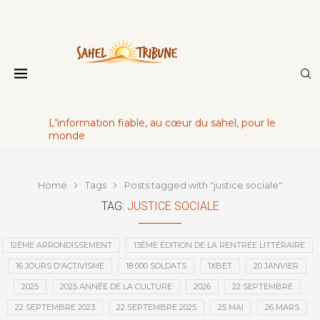
L'information fiable, au cœur du sahel, pour le
monde
Home
Tags
Posts tagged with "justice sociale"
TAG:
JUSTICE SOCIALE
12ÈME ARRONDISSEMENT
13ÈME ÉDITION DE LA RENTRÉE LITTÉRAIRE
16 JOURS D'ACTIVISME
18 000 SOLDATS
1XBET
20 JANVIER
2025
2025 ANNÉE DE LA CULTURE
2026
22 SEPTEMBRE
22 SEPTEMBRE 2023
22 SEPTEMBRE 2025
25 MAI
26 MARS