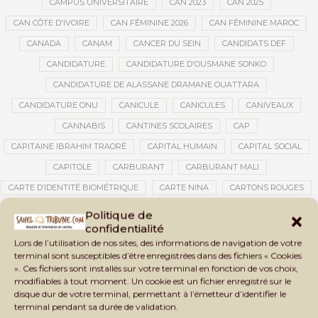
CAMPUS UNIVERSITAIRE
CAN 2023
CAN 2025
CAN CÔTE D'IVOIRE
CAN FÉMININE 2026
CAN FÉMININE MAROC
CANADA
CANAM
CANCER DU SEIN
CANDIDATS DEF
CANDIDATURE
CANDIDATURE D'OUSMANE SONKO
CANDIDATURE DE ALASSANE DRAMANE OUATTARA
CANDIDATURE ONU
CANICULE
CANICULES
CANIVEAUX
CANNABIS
CANTINES SCOLAIRES
CAP
CAPITAINE IBRAHIM TRAORÉ
CAPITAL HUMAIN
CAPITAL SOCIAL
CAPITOLE
CARBURANT
CARBURANT MALI
CARTE D’IDENTITÉ BIOMÉTRIQUE
CARTE NINA
CARTONS ROUGES
CASABLANCA
CATASTROPHE
CATASTROPHE NATURELLE
Politique de
confidentialité
CATASTROPHES CLIMATIQUES
CATASTROPHES NATURELLES
Lors de l’utilisation de nos sites, des informations de navigation de votre
CAUTION 10 000 DOLLARS
CAUTION DE VISA
CDAT
CECOGEC
terminal sont susceptibles d’être enregistrées dans des fichiers « Cookies
». Ces fichiers sont installés sur votre terminal en fonction de vos choix,
CEDEAO
CÉDÉAO
CEI
CÉLÉBRATION NATIONALE
CEMAC
modifiables à tout moment. Un cookie est un fichier enregistré sur le
CEMAPI
CEN-SNESUP
CENOU
CENSURE
disque dur de votre terminal, permettant à l’émetteur d’identifier le
terminal pendant sa durée de validation.
CENTRAFRIQUE
CENTRALE SOLAIRE