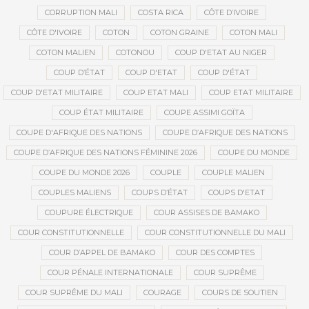
CORRUPTION MALI
COSTA RICA
CÔTE D’IVOIRE
CÔTE D'IVOIRE
COTON
COTON GRAINE
COTON MALI
COTON MALIEN
COTONOU
COUP D'ETAT AU NIGER
COUP D’ÉTAT
COUP D'ETAT
COUP D'ÉTAT
COUP D'ETAT MILITAIRE
COUP ETAT MALI
COUP ETAT MILITAIRE
COUP ÉTAT MILITAIRE
COUPE ASSIMI GOÏTA
COUPE D'AFRIQUE DES NATIONS
COUPE D’AFRIQUE DES NATIONS
COUPE D’AFRIQUE DES NATIONS FÉMININE 2026
COUPE DU MONDE
COUPE DU MONDE 2026
COUPLE
COUPLE MALIEN
COUPLES MALIENS
COUPS D’ÉTAT
COUPS D'ETAT
COUPURE ÉLECTRIQUE
COUR ASSISES DE BAMAKO
COUR CONSTITUTIONNELLE
COUR CONSTITUTIONNELLE DU MALI
COUR D’APPEL DE BAMAKO
COUR DES COMPTES
COUR PÉNALE INTERNATIONALE
COUR SUPRÊME
COUR SUPRÊME DU MALI
COURAGE
COURS DE SOUTIEN