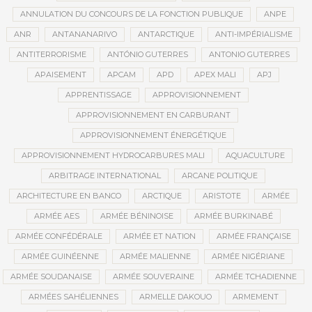
ANNULATION DU CONCOURS DE LA FONCTION PUBLIQUE
ANPE
ANR
ANTANANARIVO
ANTARCTIQUE
ANTI-IMPÉRIALISME
ANTITERRORISME
ANTÓNIO GUTERRES
ANTONIO GUTERRES
APAISEMENT
APCAM
APD
APEX MALI
APJ
APPRENTISSAGE
APPROVISIONNEMENT
APPROVISIONNEMENT EN CARBURANT
APPROVISIONNEMENT ÉNERGÉTIQUE
APPROVISIONNEMENT HYDROCARBURES MALI
AQUACULTURE
ARBITRAGE INTERNATIONAL
ARCANE POLITIQUE
ARCHITECTURE EN BANCO
ARCTIQUE
ARISTOTE
ARMÉE
ARMÉE AES
ARMÉE BÉNINOISE
ARMÉE BURKINABÉ
ARMÉE CONFÉDÉRALE
ARMÉE ET NATION
ARMÉE FRANÇAISE
ARMÉE GUINÉENNE
ARMÉE MALIENNE
ARMÉE NIGÉRIANE
ARMÉE SOUDANAISE
ARMÉE SOUVERAINE
ARMÉE TCHADIENNE
ARMÉES SAHÉLIENNES
ARMELLE DAKOUO
ARMEMENT