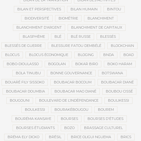
BILAN DE LA TRANSITION
BILAN DES ACTIVITÉS
BILAN ET PERSPECTIVES
BILAN HUMAIN
BINTOU
BIODIVERSITÉ
BIOMÉTRIE
BLANCHIMENT
BLANCHIMENT D’ARGENT
BLANCHIMENT DE CAPITAUX
BLASPHÈME
BLÉ
BLÉ RUSSE
BLESSÉS
BLESSÉS DE GUERRE
BLESSURE FATOU DEMBÉLÉ
BLOCKCHAIN
BLOCUS
BLOCUS ÉCONOMIQUE
BLOGING
BNDA
BOAD
BOBO-DIOULASSO
BOGOLAN
BOKAR BIRO
BOKO HARAM
BOLA TINUBU
BONNE GOUVERNANCE
BOTSWANA
BOUARÉ FILY SISSOKO
BOUBACAR BOCOUM
BOUBACAR DIANÉ
BOUBACAR DOUMBIA
BOUBACAR MAO DIANÉ
BOUBOU CISSÉ
BOUGOUNI
BOULEVARD DE L’INDÉPENDANCE
BOULIKESSI
BOULKESSI
BOURAKÉBOUGOU
BOUREM
BOURÉMA KANSAYE
BOURSES
BOURSES D'ÉTUDES
BOURSES ÉTUDIANTS
BOZO
BRASSAGE CULTUREL
BRÉMA ELY DICKO
BRÉSIL
BRICE OLIGUI NGUEMA
BRICS