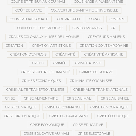
COURS ET TRIBUNAUX DU MALI
COUSINAGE À PLAISANTERIE
COÛT DE LA VIE
COUVERTURE SANITAIRE UNIVERSELLE
COUVERTURE SOCIALE
COUVRE-FEU
COVAX
COVID-19
COVID-19 ET TUBERCULOSE
COVID-ORGANICS
CPI
CRÂNES COLONIAUX MUSÉE DE L'HOMME
CRÉATEURS MALIENS
CRÉATION
CRÉATION ARTISTIQUE
CRÉATION CONTEMPORAINE
CRÉATION D’EMPLOIS
CRÉATIVITÉ
CRÉATIVITÉ AFRICAINE
CRÉDIT
CRIMÉE
CRIMÉE RUSSIE
CRIMES CONTRE L’HUMANITÉ
CRIMES DE GUERRE
CRIMES ÉCONOMIQUES
CRIMINALITÉ ORGANISÉE
CRIMINALITÉ TRANSFRONTALIÈRE
CRIMINALITÉ TRANSNATIONALE
CRISE
CRISE ALIMENTAIRE
CRISE AU MALI
CRISE AU SAHEL
CRISE CLIMATIQUE
CRISE DE CONFIANCE
CRISE DÉMOCRATIQUE
CRISE DIPLOMATIQUE
CRISE DU CARBURANT
CRISE ÉCOLOGIQUE
CRISE ÉCONOMIQUE
CRISE ÉDUCATIVE
CRISE ÉDUCATIVE AU MALI
CRISE ÉLECTORALE