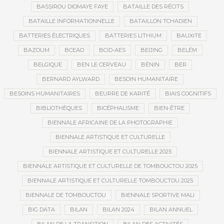
BASSIROU DIOMAYE FAYE
BATAILLE DES RÉCITS
BATAILLE INFORMATIONNELLE
BATAILLON TCHADIEN
BATTERIES ÉLECTRIQUES
BATTERIES LITHIUM
BAUXITE
BAZOUM
BCEAO
BCID-AES
BEIJING
BELÉM
BELGIQUE
BEN LE CERVEAU
BÉNIN
BER
BERNARD AYLWARD
BESOIN HUMANITAIRE
BESOINS HUMANITAIRES
BEURRE DE KARITÉ
BIAIS COGNITIFS
BIBLIOTHÈQUES
BICÉPHALISME
BIEN-ÊTRE
BIENNALE AFRICAINE DE LA PHOTOGRAPHIE
BIENNALE ARTISTIQUE ET CULTURELLE
BIENNALE ARTISTIQUE ET CULTURELLE 2025
BIENNALE ARTISTIQUE ET CULTURELLE DE TOMBOUCTOU 2025
BIENNALE ARTISTIQUE ET CULTURELLE TOMBOUCTOU 2025
BIENNALE DE TOMBOUCTOU
BIENNALE SPORTIVE MALI
BIG DATA
BILAN
BILAN 2024
BILAN ANNUEL