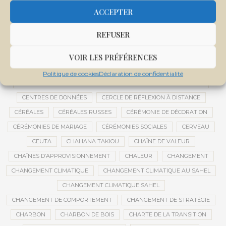
CENTRALE SOLAIRE DE SANANKOROBA
CENTRALES SOLAIRES
ACCEPTER
CENTRE D'INTELLIGENCE ARTIFICIELLE
REFUSER
CENTRE DE SANTÉ COMMUNAUTAIRE
CENTRE DU MALI
CENTRE INTERNATIONAL DE CONFÉRENCES DE BAMAKO
VOIR LES PRÉFÉRENCES
CENTRE MALI
Politique de cookies
Déclaration de confidentialité
CENTRE NATIONAL DES EXAMENS ET CONCOURS DE L’ÉDUCATION
CENTRES DE DONNÉES
CERCLE DE RÉFLEXION À DISTANCE
CÉRÉALES
CÉRÉALES RUSSES
CÉRÉMONIE DE DÉCORATION
CÉRÉMONIES DE MARIAGE
CÉRÉMONIES SOCIALES
CERVEAU
CEUTA
CHAHANA TAKIOU
CHAÎNE DE VALEUR
CHAÎNES D’APPROVISIONNEMENT
CHALEUR
CHANGEMENT
CHANGEMENT CLIMATIQUE
CHANGEMENT CLIMATIQUE AU SAHEL
CHANGEMENT CLIMATIQUE SAHEL
CHANGEMENT DE COMPORTEMENT
CHANGEMENT DE STRATÉGIE
CHARBON
CHARBON DE BOIS
CHARTE DE LA TRANSITION