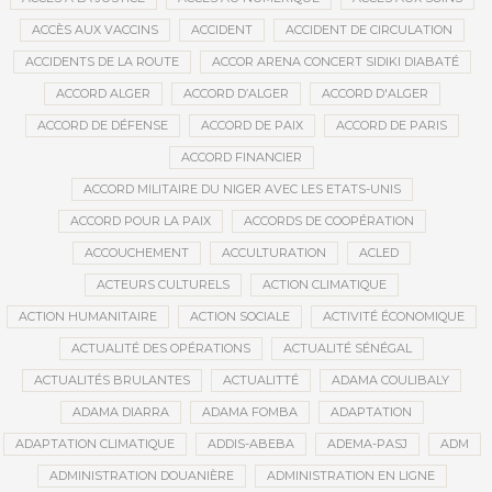
ACCÈS AUX VACCINS
ACCIDENT
ACCIDENT DE CIRCULATION
ACCIDENTS DE LA ROUTE
ACCOR ARENA CONCERT SIDIKI DIABATÉ
ACCORD ALGER
ACCORD D’ALGER
ACCORD D'ALGER
ACCORD DE DÉFENSE
ACCORD DE PAIX
ACCORD DE PARIS
ACCORD FINANCIER
ACCORD MILITAIRE DU NIGER AVEC LES ETATS-UNIS
ACCORD POUR LA PAIX
ACCORDS DE COOPÉRATION
ACCOUCHEMENT
ACCULTURATION
ACLED
ACTEURS CULTURELS
ACTION CLIMATIQUE
ACTION HUMANITAIRE
ACTION SOCIALE
ACTIVITÉ ÉCONOMIQUE
ACTUALITÉ DES OPÉRATIONS
ACTUALITÉ SÉNÉGAL
ACTUALITÉS BRULANTES
ACTUALITTÉ
ADAMA COULIBALY
ADAMA DIARRA
ADAMA FOMBA
ADAPTATION
ADAPTATION CLIMATIQUE
ADDIS-ABEBA
ADEMA-PASJ
ADM
ADMINISTRATION DOUANIÈRE
ADMINISTRATION EN LIGNE