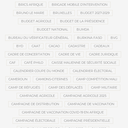
BRICS AFRIQUE
BRIGADE MOBILE D’INTERVENTION
BRUNO LE MAIRE
BRUXELLES
BUDGET 2027-2029
BUDGET AGRICOLE
BUDGET DE LA PRÉSIDENCE
BUDGET NATIONAL
BUMDA
BUREAU DU VÉRIFICATEUR GÉNÉRAL
BURKINA FASO
BVG
BYD
CAAT
CACAO
CADASTRE
CADEAUX
CADRE DE CONCERTATION
CADRE DE VIE
CADRE JURIDIQUE
CAF
CAFÉ PHILO
CAISSE MALIENNE DE SÉCURITÉ SOCIALE
CALENDRIER COUPE DU MONDE
CALENDRIER ÉLECTORAL
CAMEROUN
CAMIONS-CITERNES
CAMP COMPÉTITION MALI
CAMP DE RÉFUGIÉS
CAMP DES DÉPLACÉS
CAMP MILITAIRE
CAMPAGNE AGRICOLE
CAMPAGNE AGRICOLE 2025
CAMPAGNE DE DISTRIBUTION
CAMPAGNE DE VACCINATION
CAMPAGNE DE VACCINATION COVID-19 EN AFRIQUE
CAMPAGNE ÉLECTORALE
CAMPAGNE PRÉSIDENTIELLE