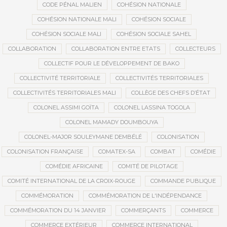
CODE PÉNAL MALIEN
COHÉSION NATIONALE
COHÉSION NATIONALE MALI
COHÉSION SOCIALE
COHÉSION SOCIALE MALI
COHÉSION SOCIALE SAHEL
COLLABORATION
COLLABORATION ENTRE ETATS
COLLECTEURS
COLLECTIF POUR LE DÉVELOPPEMENT DE BAKO
COLLECTIVITÉ TERRITORIALE
COLLECTIVITÉS TERRITORIALES
COLLECTIVITÉS TERRITORIALES MALI
COLLÈGE DES CHEFS D’ÉTAT
COLONEL ASSIMI GOÏTA
COLONEL LASSINA TOGOLA
COLONEL MAMADY DOUMBOUYA
COLONEL-MAJOR SOULEYMANE DEMBÉLÉ
COLONISATION
COLONISATION FRANÇAISE
COMATEX-SA
COMBAT
COMÉDIE
COMÉDIE AFRICAINE
COMITÉ DE PILOTAGE
COMITÉ INTERNATIONAL DE LA CROIX-ROUGE
COMMANDE PUBLIQUE
COMMÉMORATION
COMMÉMORATION DE L'INDÉPENDANCE
COMMÉMORATION DU 14 JANVIER
COMMERÇANTS
COMMERCE
COMMERCE EXTÉRIEUR
COMMERCE INTERNATIONAL