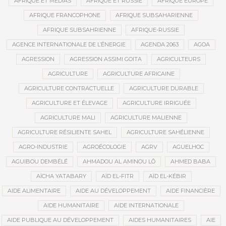
AFRIQUE ET MÉDIAS
AFRIQUE ET RUSSIE
AFRIQUE EUROPE
AFRIQUE FRANCOPHONE
AFRIQUE SUBSAHARIENNE
AFRIQUE SUBSAHRIENNE
AFRIQUE-RUSSIE
AGENCE INTERNATIONALE DE L’ÉNERGIE
AGENDA 2063
AGOA
AGRESSION
AGRESSION ASSIMI GOITA
AGRICULTEURS
AGRICULTURE
AGRICULTURE AFRICAINE
AGRICULTURE CONTRACTUELLE
AGRICULTURE DURABLE
AGRICULTURE ET ÉLEVAGE
AGRICULTURE IRRIGUÉE
AGRICULTURE MALI
AGRICULTURE MALIENNE
AGRICULTURE RÉSILIENTE SAHEL
AGRICULTURE SAHÉLIENNE
AGRO-INDUSTRIE
AGROÉCOLOGIE
AGRV
AGUELHOC
AGUIBOU DEMBÉLÉ
AHMADOU AL AMINOU LÔ
AHMED BABA
AÏCHA YATABARY
AÏD EL-FITR
AÏD EL-KÉBIR
AIDE ALIMENTAIRE
AIDE AU DÉVELOPPEMENT
AIDE FINANCIÈRE
AIDE HUMANITAIRE
AIDE INTERNATIONALE
AIDE PUBLIQUE AU DÉVELOPPEMENT
AIDES HUMANITAIRES
AIE