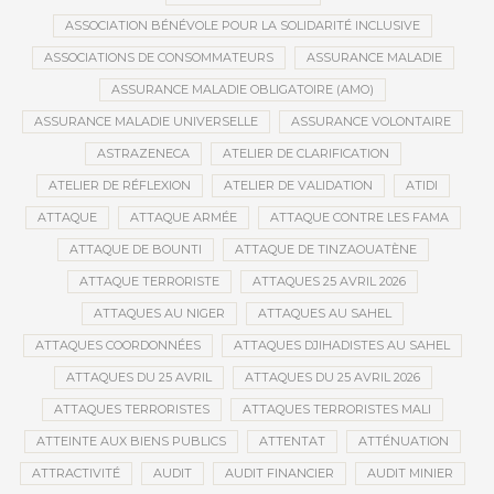
ASSOCIATION BÉNÉVOLE POUR LA SOLIDARITÉ INCLUSIVE
ASSOCIATIONS DE CONSOMMATEURS
ASSURANCE MALADIE
ASSURANCE MALADIE OBLIGATOIRE (AMO)
ASSURANCE MALADIE UNIVERSELLE
ASSURANCE VOLONTAIRE
ASTRAZENECA
ATELIER DE CLARIFICATION
ATELIER DE RÉFLEXION
ATELIER DE VALIDATION
ATIDI
ATTAQUE
ATTAQUE ARMÉE
ATTAQUE CONTRE LES FAMA
ATTAQUE DE BOUNTI
ATTAQUE DE TINZAOUATÈNE
ATTAQUE TERRORISTE
ATTAQUES 25 AVRIL 2026
ATTAQUES AU NIGER
ATTAQUES AU SAHEL
ATTAQUES COORDONNÉES
ATTAQUES DJIHADISTES AU SAHEL
ATTAQUES DU 25 AVRIL
ATTAQUES DU 25 AVRIL 2026
ATTAQUES TERRORISTES
ATTAQUES TERRORISTES MALI
ATTEINTE AUX BIENS PUBLICS
ATTENTAT
ATTÉNUATION
ATTRACTIVITÉ
AUDIT
AUDIT FINANCIER
AUDIT MINIER