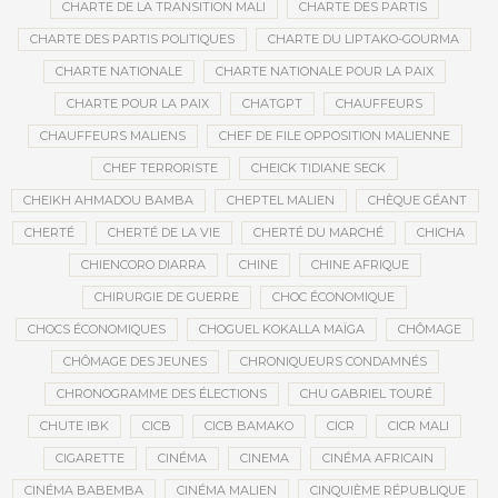
CHARTE DE LA TRANSITION MALI
CHARTE DES PARTIS
CHARTE DES PARTIS POLITIQUES
CHARTE DU LIPTAKO-GOURMA
CHARTE NATIONALE
CHARTE NATIONALE POUR LA PAIX
CHARTE POUR LA PAIX
CHATGPT
CHAUFFEURS
CHAUFFEURS MALIENS
CHEF DE FILE OPPOSITION MALIENNE
CHEF TERRORISTE
CHEICK TIDIANE SECK
CHEIKH AHMADOU BAMBA
CHEPTEL MALIEN
CHÈQUE GÉANT
CHERTÉ
CHERTÉ DE LA VIE
CHERTÉ DU MARCHÉ
CHICHA
CHIENCORO DIARRA
CHINE
CHINE AFRIQUE
CHIRURGIE DE GUERRE
CHOC ÉCONOMIQUE
CHOCS ÉCONOMIQUES
CHOGUEL KOKALLA MAÏGA
CHÔMAGE
CHÔMAGE DES JEUNES
CHRONIQUEURS CONDAMNÉS
CHRONOGRAMME DES ÉLECTIONS
CHU GABRIEL TOURÉ
CHUTE IBK
CICB
CICB BAMAKO
CICR
CICR MALI
CIGARETTE
CINÉMA
CINEMA
CINÉMA AFRICAIN
CINÉMA BABEMBA
CINÉMA MALIEN
CINQUIÈME RÉPUBLIQUE