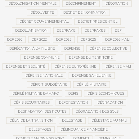
DÉCOLONISATION MENTALE
DÉCONFINEMENT
DÉCORATION
DÉCOUVERTE
DÉCRET DE NOMINATION
DÉCRET GOUVERNEMENTAL
DÉCRET PRÉSIDENTIEL
DÉDOLLARISATION
DEEPFAKE
DEEPFAKES
DEF
DEF 2020
DEF 2022
DEF 2023
DEF 2025
DEF 2026 MALI
DÉFÉCATION À L’AIR LIBRE
DÉFENSE
DÉFENSE COLLECTIVE
DÉFENSE COMMUNE
DÉFENSE DU TERRITOIRE
DÉFENSE ET SÉCURITÉ
DÉFENSE EUROPÉENNE
DÉFENSE MALI
DÉFENSE NATIONALE
DÉFENSE SAHÉLIENNE
DÉFICIT BUDGÉTAIRE
DÉFILÉ MILITAIRE
DÉFILÉ MILITAIRE BAMAKO
DÉFIS
DÉFIS ÉCONOMIQUES
DÉFIS SÉCURITAIRES
DÉFORESTATION
DÉGRADATION
DÉGRADATION DES ROUTES
DÉGRADATION DES SOLS
DÉLAI DE LA TRANSITION
DÉLESTAGE
DÉLESTAGE AU MALI
DÉLESTAGES
DÉLINQUANCE FINANCIÈRE
DEMBÉLÉ MADINA SISSOKO
DÉMENTI
DEMI-FINALE