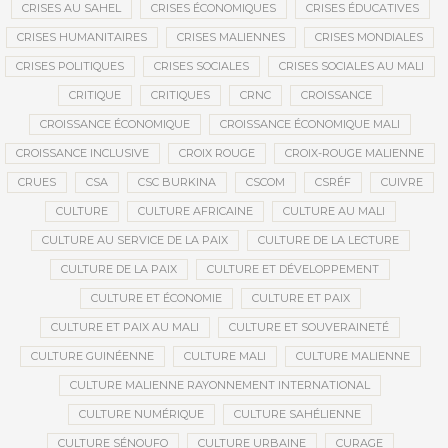
CRISES AU SAHEL
CRISES ÉCONOMIQUES
CRISES ÉDUCATIVES
CRISES HUMANITAIRES
CRISES MALIENNES
CRISES MONDIALES
CRISES POLITIQUES
CRISES SOCIALES
CRISES SOCIALES AU MALI
CRITIQUE
CRITIQUES
CRNC
CROISSANCE
CROISSANCE ÉCONOMIQUE
CROISSANCE ÉCONOMIQUE MALI
CROISSANCE INCLUSIVE
CROIX ROUGE
CROIX-ROUGE MALIENNE
CRUES
CSA
CSC BURKINA
CSCOM
CSRÉF
CUIVRE
CULTURE
CULTURE AFRICAINE
CULTURE AU MALI
CULTURE AU SERVICE DE LA PAIX
CULTURE DE LA LECTURE
CULTURE DE LA PAIX
CULTURE ET DÉVELOPPEMENT
CULTURE ET ÉCONOMIE
CULTURE ET PAIX
CULTURE ET PAIX AU MALI
CULTURE ET SOUVERAINETÉ
CULTURE GUINÉENNE
CULTURE MALI
CULTURE MALIENNE
CULTURE MALIENNE RAYONNEMENT INTERNATIONAL
CULTURE NUMÉRIQUE
CULTURE SAHÉLIENNE
CULTURE SÉNOUFO
CULTURE URBAINE
CURAGE