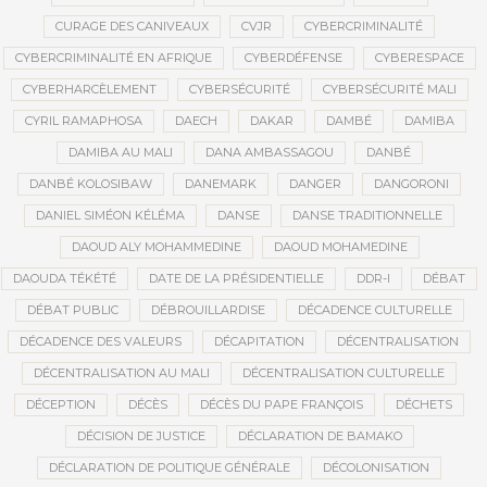
CURAGE DES CANIVEAUX
CVJR
CYBERCRIMINALITÉ
CYBERCRIMINALITÉ EN AFRIQUE
CYBERDÉFENSE
CYBERESPACE
CYBERHARCÈLEMENT
CYBERSÉCURITÉ
CYBERSÉCURITÉ MALI
CYRIL RAMAPHOSA
DAECH
DAKAR
DAMBÉ
DAMIBA
DAMIBA AU MALI
DANA AMBASSAGOU
DANBÉ
DANBÉ KOLOSIBAW
DANEMARK
DANGER
DANGORONI
DANIEL SIMÉON KÉLÉMA
DANSE
DANSE TRADITIONNELLE
DAOUD ALY MOHAMMEDINE
DAOUD MOHAMEDINE
DAOUDA TÉKÉTÉ
DATE DE LA PRÉSIDENTIELLE
DDR-I
DÉBAT
DÉBAT PUBLIC
DÉBROUILLARDISE
DÉCADENCE CULTURELLE
DÉCADENCE DES VALEURS
DÉCAPITATION
DÉCENTRALISATION
DÉCENTRALISATION AU MALI
DÉCENTRALISATION CULTURELLE
DÉCEPTION
DÉCÈS
DÉCÈS DU PAPE FRANÇOIS
DÉCHETS
DÉCISION DE JUSTICE
DÉCLARATION DE BAMAKO
DÉCLARATION DE POLITIQUE GÉNÉRALE
DÉCOLONISATION