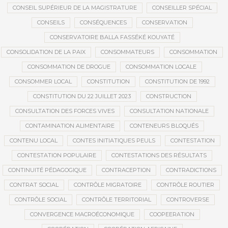
CONSEIL SUPÉRIEUR DE LA MAGISTRATURE
CONSEILLER SPÉCIAL
CONSEILS
CONSÉQUENCES
CONSERVATION
CONSERVATOIRE BALLA FASSÉKÉ KOUYATÉ
CONSOLIDATION DE LA PAIX
CONSOMMATEURS
CONSOMMATION
CONSOMMATION DE DROGUE
CONSOMMATION LOCALE
CONSOMMER LOCAL
CONSTITUTION
CONSTITUTION DE 1992
CONSTITUTION DU 22 JUILLET 2023
CONSTRUCTION
CONSULTATION DES FORCES VIVES
CONSULTATION NATIONALE
CONTAMINATION ALIMENTAIRE
CONTENEURS BLOQUÉS
CONTENU LOCAL
CONTES INITIATIQUES PEULS
CONTESTATION
CONTESTATION POPULAIRE
CONTESTATIONS DES RÉSULTATS
CONTINUITÉ PÉDAGOGIQUE
CONTRACEPTION
CONTRADICTIONS
CONTRAT SOCIAL
CONTRÔLE MIGRATOIRE
CONTRÔLE ROUTIER
CONTRÔLE SOCIAL
CONTRÔLE TERRITORIAL
CONTROVERSE
CONVERGENCE MACROÉCONOMIQUE
COOPEERATION