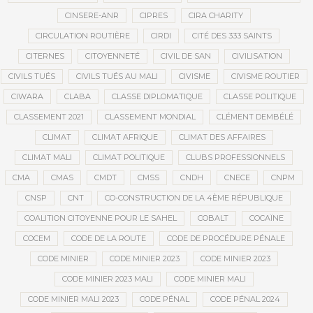
CINSERE-ANR
CIPRES
CIRA CHARITY
CIRCULATION ROUTIÈRE
CIRDI
CITÉ DES 333 SAINTS
CITERNES
CITOYENNETÉ
CIVIL DE SAN
CIVILISATION
CIVILS TUÉS
CIVILS TUÉS AU MALI
CIVISME
CIVISME ROUTIER
CIWARA
CLABA
CLASSE DIPLOMATIQUE
CLASSE POLITIQUE
CLASSEMENT 2021
CLASSEMENT MONDIAL
CLÉMENT DEMBÉLÉ
CLIMAT
CLIMAT AFRIQUE
CLIMAT DES AFFAIRES
CLIMAT MALI
CLIMAT POLITIQUE
CLUBS PROFESSIONNELS
CMA
CMAS
CMDT
CMSS
CNDH
CNECE
CNPM
CNSP
CNT
CO-CONSTRUCTION DE LA 4ÈME RÉPUBLIQUE
COALITION CITOYENNE POUR LE SAHEL
COBALT
COCAÏNE
COCEM
CODE DE LA ROUTE
CODE DE PROCÉDURE PÉNALE
CODE MINIER
CODE MINIER 2023
CODE MINIER 2023
CODE MINIER 2023 MALI
CODE MINIER MALI
CODE MINIER MALI 2023
CODE PÉNAL
CODE PÉNAL 2024