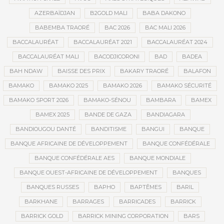
AZERBAÏDJAN
B2GOLD MALI
BABA DAKONO
BABEMBA TRAORÉ
BAC 2026
BAC MALI 2026
BACCALAURÉAT
BACCALAURÉAT 2021
BACCALAURÉAT 2024
BACCALAURÉAT MALI
BACODJICORONI
BAD
BADEA
BAH NDAW
BAISSE DES PRIX
BAKARY TRAORÉ
BALAFON
BAMAKO
BAMAKO 2025
BAMAKO 2026
BAMAKO SÉCURITÉ
BAMAKO SPORT 2026
BAMAKO-SÉNOU
BAMBARA
BAMEX
BAMEX 2025
BANDE DE GAZA
BANDIAGARA
BANDIOUGOU DANTÉ
BANDITISME
BANGUI
BANQUE
BANQUE AFRICAINE DE DÉVELOPPEMENT
BANQUE CONFÉDÉRALE
BANQUE CONFÉDÉRALE AES
BANQUE MONDIALE
BANQUE OUEST-AFRICAINE DE DÉVELOPPEMENT
BANQUES
BANQUES RUSSES
BAPHO
BAPTÊMES
BARIL
BARKHANE
BARRAGES
BARRICADES
BARRICK
BARRICK GOLD
BARRICK MINING CORPORATION
BARS