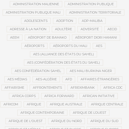
ADMINISTRATION MALIENNE
ADMINISTRATION PUBLIQUE
ADMINISTRATION PUBLIQUE MALI
ADMINISTRATION TERRITORIALE
ADOLESCENTS
ADOPTION
ADP-MALIBA
ADRESSE À LA NATION
ADULTÈRE
ADVERSITÉ
AECID
AEEM
AÉROPORT DE BAMAKO
AÉROPORT DIORI HAMANI
AÉROPORTS
AÉROPORTS DU MALI
AES
AES (ALLIANCE DES ÉTATS DU SAHEL)
AES (CONFÉDÉRATION DES ÉTATS DU SAHEL)
AES CONFÉDÉRATION SAHEL
AES MALI BURKINA NIGER
AES MÉDIAS
AES-ALGÉRIE
AFD
AFFAIRES ÉTRANGÈRES
AFFAIRISME
AFFRONTEMENTS
AFREXIMBANK
AFRICA CDC
AFRICA CORPS
AFRICA FORWARD
AFRICAN INITIATIVE
AFRICOM
AFRIQUE
AFRIQUE AUSTRALE
AFRIQUE CENTRALE
AFRIQUE CONTEMPORAINE
AFRIQUE DE L’OUEST
AFRIQUE DE L'OUEST
AFRIQUE DU NORD
AFRIQUE DU SUD