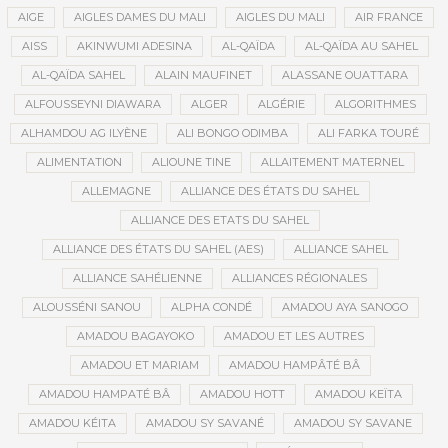
AIGE
AIGLES DAMES DU MALI
AIGLES DU MALI
AIR FRANCE
AISS
AKINWUMI ADESINA
AL-QAÏDA
AL-QAÏDA AU SAHEL
AL-QAÏDA SAHEL
ALAIN MAUFINET
ALASSANE OUATTARA
ALFOUSSEYNI DIAWARA
ALGER
ALGÉRIE
ALGORITHMES
ALHAMDOU AG ILYÈNE
ALI BONGO ODIMBA
ALI FARKA TOURÉ
ALIMENTATION
ALIOUNE TINE
ALLAITEMENT MATERNEL
ALLEMAGNE
ALLIANCE DES ÉTATS DU SAHEL
ALLIANCE DES ETATS DU SAHEL
ALLIANCE DES ÉTATS DU SAHEL (AES)
ALLIANCE SAHEL
ALLIANCE SAHÉLIENNE
ALLIANCES RÉGIONALES
ALOUSSÉNI SANOU
ALPHA CONDÉ
AMADOU AYA SANOGO
AMADOU BAGAYOKO
AMADOU ET LES AUTRES
AMADOU ET MARIAM
AMADOU HAMPÂTÉ BÂ
AMADOU HAMPATÉ BÂ
AMADOU HOTT
AMADOU KEÏTA
AMADOU KÉITA
AMADOU SY SAVANÉ
AMADOU SY SAVANE