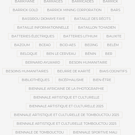
BARKHANE
BARRAGES
BARRICADES
BARRICK
BARRICK GOLD
BARRICK MINING CORPORATION
BARS
BASSIROU DIOMAYE FAYE
BATAILLE DES RÉCITS
BATAILLE INFORMATIONNELLE
BATAILLON TCHADIEN
BATTERIES ÉLECTRIQUES
BATTERIES LITHIUM
BAUXITE
BAZOUM
BCEAO
BCID-AES
BEIJING
BELÉM
BELGIQUE
BEN LE CERVEAU
BÉNIN
BER
BERNARD AYLWARD
BESOIN HUMANITAIRE
BESOINS HUMANITAIRES
BEURRE DE KARITÉ
BIAIS COGNITIFS
BIBLIOTHÈQUES
BICÉPHALISME
BIEN-ÊTRE
BIENNALE AFRICAINE DE LA PHOTOGRAPHIE
BIENNALE ARTISTIQUE ET CULTURELLE
BIENNALE ARTISTIQUE ET CULTURELLE 2025
BIENNALE ARTISTIQUE ET CULTURELLE DE TOMBOUCTOU 2025
BIENNALE ARTISTIQUE ET CULTURELLE TOMBOUCTOU 2025
BIENNALE DE TOMBOUCTOU
BIENNALE SPORTIVE MALI