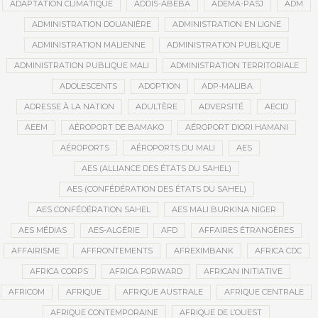
ADAPTATION CLIMATIQUE
ADDIS-ABEBA
ADEMA-PASJ
ADM
ADMINISTRATION DOUANIÈRE
ADMINISTRATION EN LIGNE
ADMINISTRATION MALIENNE
ADMINISTRATION PUBLIQUE
ADMINISTRATION PUBLIQUE MALI
ADMINISTRATION TERRITORIALE
ADOLESCENTS
ADOPTION
ADP-MALIBA
ADRESSE À LA NATION
ADULTÈRE
ADVERSITÉ
AECID
AEEM
AÉROPORT DE BAMAKO
AÉROPORT DIORI HAMANI
AÉROPORTS
AÉROPORTS DU MALI
AES
AES (ALLIANCE DES ÉTATS DU SAHEL)
AES (CONFÉDÉRATION DES ÉTATS DU SAHEL)
AES CONFÉDÉRATION SAHEL
AES MALI BURKINA NIGER
AES MÉDIAS
AES-ALGÉRIE
AFD
AFFAIRES ÉTRANGÈRES
AFFAIRISME
AFFRONTEMENTS
AFREXIMBANK
AFRICA CDC
AFRICA CORPS
AFRICA FORWARD
AFRICAN INITIATIVE
AFRICOM
AFRIQUE
AFRIQUE AUSTRALE
AFRIQUE CENTRALE
AFRIQUE CONTEMPORAINE
AFRIQUE DE L’OUEST