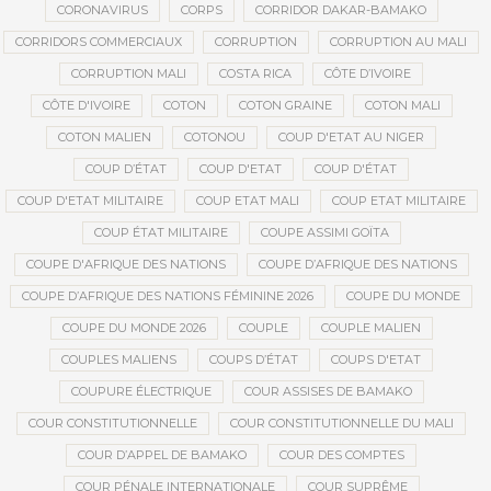
CORONAVIRUS
CORPS
CORRIDOR DAKAR-BAMAKO
CORRIDORS COMMERCIAUX
CORRUPTION
CORRUPTION AU MALI
CORRUPTION MALI
COSTA RICA
CÔTE D’IVOIRE
CÔTE D'IVOIRE
COTON
COTON GRAINE
COTON MALI
COTON MALIEN
COTONOU
COUP D'ETAT AU NIGER
COUP D’ÉTAT
COUP D'ETAT
COUP D'ÉTAT
COUP D'ETAT MILITAIRE
COUP ETAT MALI
COUP ETAT MILITAIRE
COUP ÉTAT MILITAIRE
COUPE ASSIMI GOÏTA
COUPE D'AFRIQUE DES NATIONS
COUPE D’AFRIQUE DES NATIONS
COUPE D’AFRIQUE DES NATIONS FÉMININE 2026
COUPE DU MONDE
COUPE DU MONDE 2026
COUPLE
COUPLE MALIEN
COUPLES MALIENS
COUPS D’ÉTAT
COUPS D'ETAT
COUPURE ÉLECTRIQUE
COUR ASSISES DE BAMAKO
COUR CONSTITUTIONNELLE
COUR CONSTITUTIONNELLE DU MALI
COUR D’APPEL DE BAMAKO
COUR DES COMPTES
COUR PÉNALE INTERNATIONALE
COUR SUPRÊME