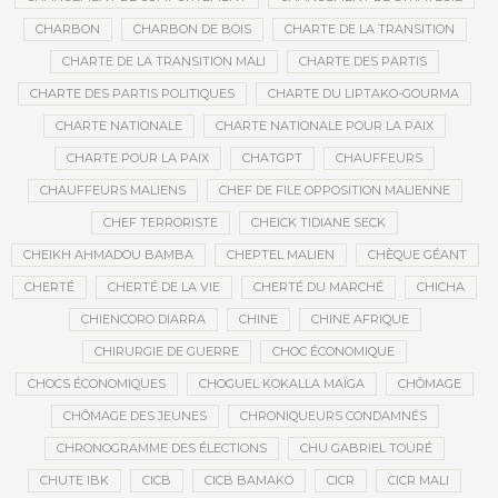
CHARBON
CHARBON DE BOIS
CHARTE DE LA TRANSITION
CHARTE DE LA TRANSITION MALI
CHARTE DES PARTIS
CHARTE DES PARTIS POLITIQUES
CHARTE DU LIPTAKO-GOURMA
CHARTE NATIONALE
CHARTE NATIONALE POUR LA PAIX
CHARTE POUR LA PAIX
CHATGPT
CHAUFFEURS
CHAUFFEURS MALIENS
CHEF DE FILE OPPOSITION MALIENNE
CHEF TERRORISTE
CHEICK TIDIANE SECK
CHEIKH AHMADOU BAMBA
CHEPTEL MALIEN
CHÈQUE GÉANT
CHERTÉ
CHERTÉ DE LA VIE
CHERTÉ DU MARCHÉ
CHICHA
CHIENCORO DIARRA
CHINE
CHINE AFRIQUE
CHIRURGIE DE GUERRE
CHOC ÉCONOMIQUE
CHOCS ÉCONOMIQUES
CHOGUEL KOKALLA MAÏGA
CHÔMAGE
CHÔMAGE DES JEUNES
CHRONIQUEURS CONDAMNÉS
CHRONOGRAMME DES ÉLECTIONS
CHU GABRIEL TOURÉ
CHUTE IBK
CICB
CICB BAMAKO
CICR
CICR MALI