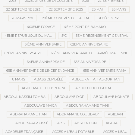
2025
2025 ANNÉE DE LA CULTURE
2026
22 SEPTEMBRE
22 SEPTEMBRE 2023
22 SEPTEMBRE 2025
25 MAI
26 MARS
26 MARS 1991
29ÈME CONGRÈS DE L'AEEM
31 DÉCEMBRE
400ÈME FORAGE
4ÈME PONT DE BAMAKO
4ÈME RÉPUBLIQUE DU MALI
5°C
5ÈME RECENSEMENT GÉNÉRAL
61ÈME ANNIVERSAIRE
62ÈME ANNIVERSAIRE
63ÈME ANNIVERSAIRE
63ÈME ANNIVERSAIRE DE L'ARMÉE MALIENNE
64ÈME ANNIVERSAIRE
65E ANNIVERSAIRE
65E ANNIVERSAIRE DE L’INDÉPENDANCE
65E ANNIVERSAIRE FAMA
8 MARS
ABASS DEMBÉLÉ
ABDEL FATTAH AL-BURHAN
ABDELMADJID TEBBOUNE
ABDOU OUOLOGUEM
ABDOUL KASSIM FOMBA
ABDOULAYE DIOP
ABDOULAYE KONATÉ
ABDOULAYE MAÏGA
ABDOURAHAMANE TIANI
ABDRAHAMANE TIANI
ABDRAMANE COULIBALY
ABIDJAN
ABOUBAKAR CISSÉ
ABSI
ABSTENTION
ABUJA
ACADÉMIE FRANÇAISE
ACCÈS À L'EAU POTABLE
ACCÈS À L’EAU