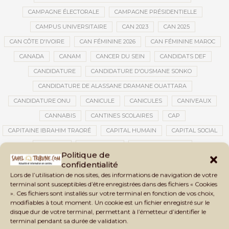
CAMPAGNE ÉLECTORALE
CAMPAGNE PRÉSIDENTIELLE
CAMPUS UNIVERSITAIRE
CAN 2023
CAN 2025
CAN CÔTE D'IVOIRE
CAN FÉMININE 2026
CAN FÉMININE MAROC
CANADA
CANAM
CANCER DU SEIN
CANDIDATS DEF
CANDIDATURE
CANDIDATURE D'OUSMANE SONKO
CANDIDATURE DE ALASSANE DRAMANE OUATTARA
CANDIDATURE ONU
CANICULE
CANICULES
CANIVEAUX
CANNABIS
CANTINES SCOLAIRES
CAP
CAPITAINE IBRAHIM TRAORÉ
CAPITAL HUMAIN
CAPITAL SOCIAL
CAPITOLE
CARBURANT
CARBURANT MALI
Politique de
CARTE D’IDENTITÉ BIOMÉTRIQUE
CARTE NINA
CARTONS ROUGES
confidentialité
Lors de l’utilisation de nos sites, des informations de navigation de votre
CASABLANCA
CATASTROPHE
CATASTROPHE NATURELLE
terminal sont susceptibles d’être enregistrées dans des fichiers « Cookies
CATASTROPHES CLIMATIQUES
CATASTROPHES NATURELLES
». Ces fichiers sont installés sur votre terminal en fonction de vos choix,
modifiables à tout moment. Un cookie est un fichier enregistré sur le
CAUTION 10 000 DOLLARS
CAUTION DE VISA
CDAT
CECOGEC
disque dur de votre terminal, permettant à l’émetteur d’identifier le
CEDEAO
CÉDÉAO
CEI
CÉLÉBRATION NATIONALE
CEMAC
terminal pendant sa durée de validation.