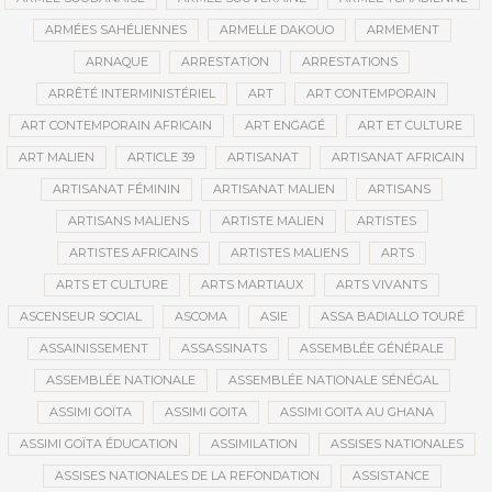
ARMÉES SAHÉLIENNES
ARMELLE DAKOUO
ARMEMENT
ARNAQUE
ARRESTATION
ARRESTATIONS
ARRÊTÉ INTERMINISTÉRIEL
ART
ART CONTEMPORAIN
ART CONTEMPORAIN AFRICAIN
ART ENGAGÉ
ART ET CULTURE
ART MALIEN
ARTICLE 39
ARTISANAT
ARTISANAT AFRICAIN
ARTISANAT FÉMININ
ARTISANAT MALIEN
ARTISANS
ARTISANS MALIENS
ARTISTE MALIEN
ARTISTES
ARTISTES AFRICAINS
ARTISTES MALIENS
ARTS
ARTS ET CULTURE
ARTS MARTIAUX
ARTS VIVANTS
ASCENSEUR SOCIAL
ASCOMA
ASIE
ASSA BADIALLO TOURÉ
ASSAINISSEMENT
ASSASSINATS
ASSEMBLÉE GÉNÉRALE
ASSEMBLÉE NATIONALE
ASSEMBLÉE NATIONALE SÉNÉGAL
ASSIMI GOÏTA
ASSIMI GOITA
ASSIMI GOITA AU GHANA
ASSIMI GOÏTA ÉDUCATION
ASSIMILATION
ASSISES NATIONALES
ASSISES NATIONALES DE LA REFONDATION
ASSISTANCE