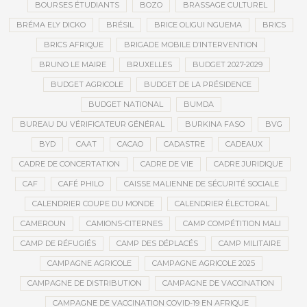
BOURSES ÉTUDIANTS
BOZO
BRASSAGE CULTUREL
BRÉMA ELY DICKO
BRÉSIL
BRICE OLIGUI NGUEMA
BRICS
BRICS AFRIQUE
BRIGADE MOBILE D’INTERVENTION
BRUNO LE MAIRE
BRUXELLES
BUDGET 2027-2029
BUDGET AGRICOLE
BUDGET DE LA PRÉSIDENCE
BUDGET NATIONAL
BUMDA
BUREAU DU VÉRIFICATEUR GÉNÉRAL
BURKINA FASO
BVG
BYD
CAAT
CACAO
CADASTRE
CADEAUX
CADRE DE CONCERTATION
CADRE DE VIE
CADRE JURIDIQUE
CAF
CAFÉ PHILO
CAISSE MALIENNE DE SÉCURITÉ SOCIALE
CALENDRIER COUPE DU MONDE
CALENDRIER ÉLECTORAL
CAMEROUN
CAMIONS-CITERNES
CAMP COMPÉTITION MALI
CAMP DE RÉFUGIÉS
CAMP DES DÉPLACÉS
CAMP MILITAIRE
CAMPAGNE AGRICOLE
CAMPAGNE AGRICOLE 2025
CAMPAGNE DE DISTRIBUTION
CAMPAGNE DE VACCINATION
CAMPAGNE DE VACCINATION COVID-19 EN AFRIQUE