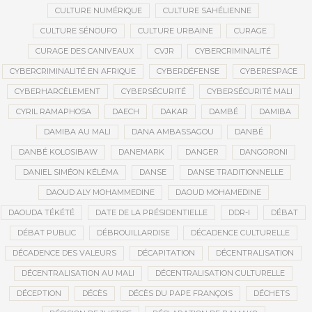
CULTURE NUMÉRIQUE
CULTURE SAHÉLIENNE
CULTURE SÉNOUFO
CULTURE URBAINE
CURAGE
CURAGE DES CANIVEAUX
CVJR
CYBERCRIMINALITÉ
CYBERCRIMINALITÉ EN AFRIQUE
CYBERDÉFENSE
CYBERESPACE
CYBERHARCÈLEMENT
CYBERSÉCURITÉ
CYBERSÉCURITÉ MALI
CYRIL RAMAPHOSA
DAECH
DAKAR
DAMBÉ
DAMIBA
DAMIBA AU MALI
DANA AMBASSAGOU
DANBÉ
DANBÉ KOLOSIBAW
DANEMARK
DANGER
DANGORONI
DANIEL SIMÉON KÉLÉMA
DANSE
DANSE TRADITIONNELLE
DAOUD ALY MOHAMMEDINE
DAOUD MOHAMEDINE
DAOUDA TÉKÉTÉ
DATE DE LA PRÉSIDENTIELLE
DDR-I
DÉBAT
DÉBAT PUBLIC
DÉBROUILLARDISE
DÉCADENCE CULTURELLE
DÉCADENCE DES VALEURS
DÉCAPITATION
DÉCENTRALISATION
DÉCENTRALISATION AU MALI
DÉCENTRALISATION CULTURELLE
DÉCEPTION
DÉCÈS
DÉCÈS DU PAPE FRANÇOIS
DÉCHETS