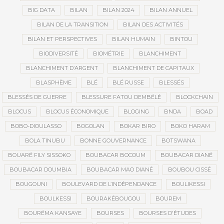
BIG DATA
BILAN
BILAN 2024
BILAN ANNUEL
BILAN DE LA TRANSITION
BILAN DES ACTIVITÉS
BILAN ET PERSPECTIVES
BILAN HUMAIN
BINTOU
BIODIVERSITÉ
BIOMÉTRIE
BLANCHIMENT
BLANCHIMENT D’ARGENT
BLANCHIMENT DE CAPITAUX
BLASPHÈME
BLÉ
BLÉ RUSSE
BLESSÉS
BLESSÉS DE GUERRE
BLESSURE FATOU DEMBÉLÉ
BLOCKCHAIN
BLOCUS
BLOCUS ÉCONOMIQUE
BLOGING
BNDA
BOAD
BOBO-DIOULASSO
BOGOLAN
BOKAR BIRO
BOKO HARAM
BOLA TINUBU
BONNE GOUVERNANCE
BOTSWANA
BOUARÉ FILY SISSOKO
BOUBACAR BOCOUM
BOUBACAR DIANÉ
BOUBACAR DOUMBIA
BOUBACAR MAO DIANÉ
BOUBOU CISSÉ
BOUGOUNI
BOULEVARD DE L’INDÉPENDANCE
BOULIKESSI
BOULKESSI
BOURAKÉBOUGOU
BOUREM
BOURÉMA KANSAYE
BOURSES
BOURSES D'ÉTUDES