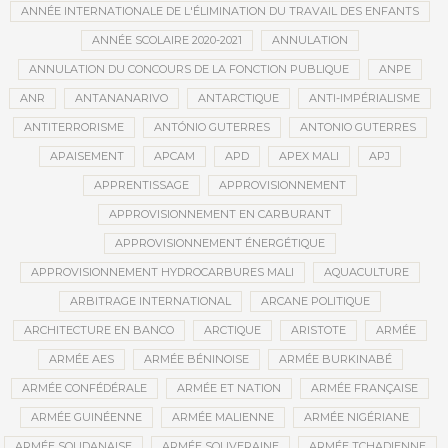
ANNÉE INTERNATIONALE DE L'ÉLIMINATION DU TRAVAIL DES ENFANTS
ANNÉE SCOLAIRE 2020-2021
ANNULATION
ANNULATION DU CONCOURS DE LA FONCTION PUBLIQUE
ANPE
ANR
ANTANANARIVO
ANTARCTIQUE
ANTI-IMPÉRIALISME
ANTITERRORISME
ANTÓNIO GUTERRES
ANTONIO GUTERRES
APAISEMENT
APCAM
APD
APEX MALI
APJ
APPRENTISSAGE
APPROVISIONNEMENT
APPROVISIONNEMENT EN CARBURANT
APPROVISIONNEMENT ÉNERGÉTIQUE
APPROVISIONNEMENT HYDROCARBURES MALI
AQUACULTURE
ARBITRAGE INTERNATIONAL
ARCANE POLITIQUE
ARCHITECTURE EN BANCO
ARCTIQUE
ARISTOTE
ARMÉE
ARMÉE AES
ARMÉE BÉNINOISE
ARMÉE BURKINABÉ
ARMÉE CONFÉDÉRALE
ARMÉE ET NATION
ARMÉE FRANÇAISE
ARMÉE GUINÉENNE
ARMÉE MALIENNE
ARMÉE NIGÉRIANE
ARMÉE SOUDANAISE
ARMÉE SOUVERAINE
ARMÉE TCHADIENNE