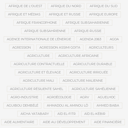
AFRIQUE DE L'OUEST
AFRIQUE DU NORD
AFRIQUE DU SUD
AFRIQUE ET MÉDIAS
AFRIQUE ET RUSSIE
AFRIQUE EUROPE
AFRIQUE FRANCOPHONE
AFRIQUE SUBSAHARIENNE
AFRIQUE SUBSAHRIENNE
AFRIQUE-RUSSIE
AGENCE INTERNATIONALE DE L’ÉNERGIE
AGENDA 2063
AGOA
AGRESSION
AGRESSION ASSIMI GOITA
AGRICULTEURS
AGRICULTURE
AGRICULTURE AFRICAINE
AGRICULTURE CONTRACTUELLE
AGRICULTURE DURABLE
AGRICULTURE ET ÉLEVAGE
AGRICULTURE IRRIGUÉE
AGRICULTURE MALI
AGRICULTURE MALIENNE
AGRICULTURE RÉSILIENTE SAHEL
AGRICULTURE SAHÉLIENNE
AGRO-INDUSTRIE
AGROÉCOLOGIE
AGRV
AGUELHOC
AGUIBOU DEMBÉLÉ
AHMADOU AL AMINOU LÔ
AHMED BABA
AÏCHA YATABARY
AÏD EL-FITR
AÏD EL-KÉBIR
AIDE ALIMENTAIRE
AIDE AU DÉVELOPPEMENT
AIDE FINANCIÈRE