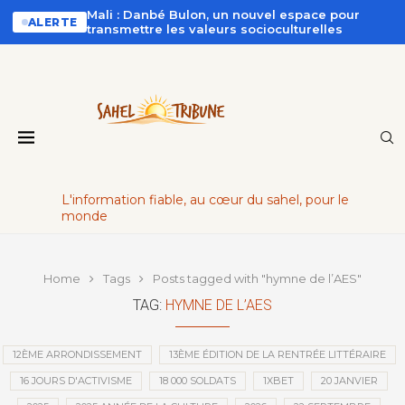
Mali : Danbé Bulon, un nouvel espace pour
ALERTE
transmettre les valeurs socioculturelles
L'information fiable, au cœur du sahel, pour le
monde
Home
Tags
Posts tagged with "hymne de l’AES"
TAG:
HYMNE DE L’AES
12ÈME ARRONDISSEMENT
13ÈME ÉDITION DE LA RENTRÉE LITTÉRAIRE
16 JOURS D'ACTIVISME
18 000 SOLDATS
1XBET
20 JANVIER