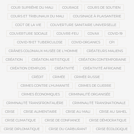
COUR SUPRÊME DU MALI
COURAGE
COURS DE SOUTIEN
COURS ET TRIBUNAUX DU MALI
COUSINAGE À PLAISANTERIE
COÛT DE LA VIE
COUVERTURE SANITAIRE UNIVERSELLE
COUVERTURE SOCIALE
COUVRE-FEU
COVAX
COVID-19
COVID-19 ET TUBERCULOSE
COVID-ORGANICS
CPI
CRÂNES COLONIAUX MUSÉE DE L'HOMME
CRÉATEURS MALIENS
CRÉATION
CRÉATION ARTISTIQUE
CRÉATION CONTEMPORAINE
CRÉATION D’EMPLOIS
CRÉATIVITÉ
CRÉATIVITÉ AFRICAINE
CRÉDIT
CRIMÉE
CRIMÉE RUSSIE
CRIMES CONTRE L’HUMANITÉ
CRIMES DE GUERRE
CRIMES ÉCONOMIQUES
CRIMINALITÉ ORGANISÉE
CRIMINALITÉ TRANSFRONTALIÈRE
CRIMINALITÉ TRANSNATIONALE
CRISE
CRISE ALIMENTAIRE
CRISE AU MALI
CRISE AU SAHEL
CRISE CLIMATIQUE
CRISE DE CONFIANCE
CRISE DÉMOCRATIQUE
CRISE DIPLOMATIQUE
CRISE DU CARBURANT
CRISE ÉCOLOGIQUE