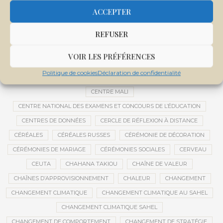
CEMAPI
CEN-SNESUP
CENOU
CENSURE
ACCEPTER
CENTRAFRIQUE
CENTRALE SOLAIRE
REFUSER
CENTRALE SOLAIRE DE SANANKOROBA
CENTRALES SOLAIRES
CENTRE D'INTELLIGENCE ARTIFICIELLE
VOIR LES PRÉFÉRENCES
CENTRE DE SANTÉ COMMUNAUTAIRE
CENTRE DU MALI
Politique de cookies
Déclaration de confidentialité
CENTRE INTERNATIONAL DE CONFÉRENCES DE BAMAKO
CENTRE MALI
CENTRE NATIONAL DES EXAMENS ET CONCOURS DE L’ÉDUCATION
CENTRES DE DONNÉES
CERCLE DE RÉFLEXION À DISTANCE
CÉRÉALES
CÉRÉALES RUSSES
CÉRÉMONIE DE DÉCORATION
CÉRÉMONIES DE MARIAGE
CÉRÉMONIES SOCIALES
CERVEAU
CEUTA
CHAHANA TAKIOU
CHAÎNE DE VALEUR
CHAÎNES D’APPROVISIONNEMENT
CHALEUR
CHANGEMENT
CHANGEMENT CLIMATIQUE
CHANGEMENT CLIMATIQUE AU SAHEL
CHANGEMENT CLIMATIQUE SAHEL
CHANGEMENT DE COMPORTEMENT
CHANGEMENT DE STRATÉGIE