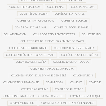
CODE MINIER 2023 MALI
CODE MINIER MALI
CODE MINIER MALI 2023
CODE PÉNAL
CODE PÉNAL 2024
CODE PÉNAL MALIEN
COHÉSION NATIONALE
COHÉSION NATIONALE MALI
COHÉSION SOCIALE
COHÉSION SOCIALE MALI
COHÉSION SOCIALE SAHEL
COLLABORATION
COLLABORATION ENTRE ETATS
COLLECTEURS
COLLECTIF POUR LE DÉVELOPPEMENT DE BAKO
COLLECTIVITÉ TERRITORIALE
COLLECTIVITÉS TERRITORIALES
COLLECTIVITÉS TERRITORIALES MALI
COLLÈGE DES CHEFS D’ÉTAT
COLONEL ASSIMI GOÏTA
COLONEL LASSINA TOGOLA
COLONEL MAMADY DOUMBOUYA
COLONEL-MAJOR SOULEYMANE DEMBÉLÉ
COLONISATION
COLONISATION FRANÇAISE
COMATEX-SA
COMBAT
COMÉDIE
COMÉDIE AFRICAINE
COMITÉ DE PILOTAGE
COMITÉ INTERNATIONAL DE LA CROIX-ROUGE
COMMANDE PUBLIQUE
COMMÉMORATION
COMMÉMORATION DE L'INDÉPENDANCE