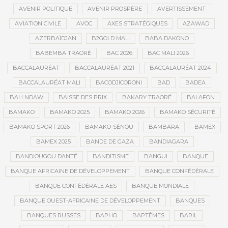
AVENIR POLITIQUE
AVENIR PROSPÈRE
AVERTISSEMENT
AVIATION CIVILE
AVOC
AXES STRATÉGIQUES
AZAWAD
AZERBAÏDJAN
B2GOLD MALI
BABA DAKONO
BABEMBA TRAORÉ
BAC 2026
BAC MALI 2026
BACCALAURÉAT
BACCALAURÉAT 2021
BACCALAURÉAT 2024
BACCALAURÉAT MALI
BACODJICORONI
BAD
BADEA
BAH NDAW
BAISSE DES PRIX
BAKARY TRAORÉ
BALAFON
BAMAKO
BAMAKO 2025
BAMAKO 2026
BAMAKO SÉCURITÉ
BAMAKO SPORT 2026
BAMAKO-SÉNOU
BAMBARA
BAMEX
BAMEX 2025
BANDE DE GAZA
BANDIAGARA
BANDIOUGOU DANTÉ
BANDITISME
BANGUI
BANQUE
BANQUE AFRICAINE DE DÉVELOPPEMENT
BANQUE CONFÉDÉRALE
BANQUE CONFÉDÉRALE AES
BANQUE MONDIALE
BANQUE OUEST-AFRICAINE DE DÉVELOPPEMENT
BANQUES
BANQUES RUSSES
BAPHO
BAPTÊMES
BARIL