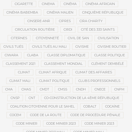
CIGARETTE
CINEMA
CINÉMA
CINÉMA AFRICAIN
CINÉMA BABEMBA
CINÉMA MALIEN
CINQUIÈME RÉPUBLIQUE
CINSERE-ANR
CIPRES
CIRA CHARITY
CIRCULATION ROUTIÈRE
CIRDI
CITÉ DES 333 SAINTS
CITERNES
CITOYENNETÉ
CIVIL DE SAN
CIVILISATION
CIVILS TUÉS
CIVILS TUÉS AU MALI
CIVISME
CIVISME ROUTIER
CIWARA
CLABA
CLASSE DIPLOMATIQUE
CLASSE POLITIQUE
CLASSEMENT 2021
CLASSEMENT MONDIAL
CLÉMENT DEMBÉLÉ
CLIMAT
CLIMAT AFRIQUE
CLIMAT DES AFFAIRES
CLIMAT MALI
CLIMAT POLITIQUE
CLUBS PROFESSIONNELS
CMA
CMAS
CMDT
CMSS
CNDH
CNECE
CNPM
CNSP
CNT
CO-CONSTRUCTION DE LA 4ÈME RÉPUBLIQUE
COALITION CITOYENNE POUR LE SAHEL
COBALT
COCAÏNE
COCEM
CODE DE LA ROUTE
CODE DE PROCÉDURE PÉNALE
CODE MINIER
CODE MINIER 2023
CODE MINIER 2023