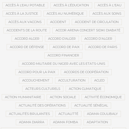
ACCÈS À L’EAU POTABLE
ACCÈS À L’ÉDUCATION
ACCÈS À L'EAU
ACCÈS À LA JUSTICE
ACCÈS AU NUMÉRIQUE
ACCÈS AUX SOINS
ACCÈS AUX VACCINS
ACCIDENT
ACCIDENT DE CIRCULATION
ACCIDENTS DE LA ROUTE
ACCOR ARENA CONCERT SIDIKI DIABATÉ
ACCORD ALGER
ACCORD D’ALGER
ACCORD D'ALGER
ACCORD DE DÉFENSE
ACCORD DE PAIX
ACCORD DE PARIS
ACCORD FINANCIER
ACCORD MILITAIRE DU NIGER AVEC LES ETATS-UNIS
ACCORD POUR LA PAIX
ACCORDS DE COOPÉRATION
ACCOUCHEMENT
ACCULTURATION
ACLED
ACTEURS CULTURELS
ACTION CLIMATIQUE
ACTION HUMANITAIRE
ACTION SOCIALE
ACTIVITÉ ÉCONOMIQUE
ACTUALITÉ DES OPÉRATIONS
ACTUALITÉ SÉNÉGAL
ACTUALITÉS BRULANTES
ACTUALITTÉ
ADAMA COULIBALY
ADAMA DIARRA
ADAMA FOMBA
ADAPTATION