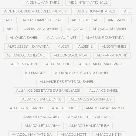
AIDE HUMANITAIRE
AIDE INTERNATIONALE
AIDE PUBLIQUE AU DÉVELOPPEMENT
AIDES HUMANITAIRES
AIE
AIGE
AIGLES DAMES DU MALI
AIGLES DU MALI
AIR FRANCE
AISS
AKINWUMI ADESINA
AL-QAÏDA
AL-QAÏDA AU SAHEL
AL-QAÏDA SAHEL
ALAIN MAUFINET
ALASSANE OUATTARA
ALFOUSSEYNI DIAWARA
ALGER
ALGÉRIE
ALGORITHMES
ALHAMDOU AG ILYÈNE
ALI BONGO ODIMBA
ALI FARKA TOURÉ
ALIMENTATION
ALIOUNE TINE
ALLAITEMENT MATERNEL
ALLEMAGNE
ALLIANCE DES ÉTATS DU SAHEL
ALLIANCE DES ETATS DU SAHEL
ALLIANCE DES ÉTATS DU SAHEL (AES)
ALLIANCE SAHEL
ALLIANCE SAHÉLIENNE
ALLIANCES RÉGIONALES
ALOUSSÉNI SANOU
ALPHA CONDÉ
AMADOU AYA SANOGO
AMADOU BAGAYOKO
AMADOU ET LES AUTRES
AMADOU ET MARIAM
AMADOU HAMPÂTÉ BÂ
AMADOU HAMPATÉ BÂ
AMADOU HOTT
AMADOU KÉITA