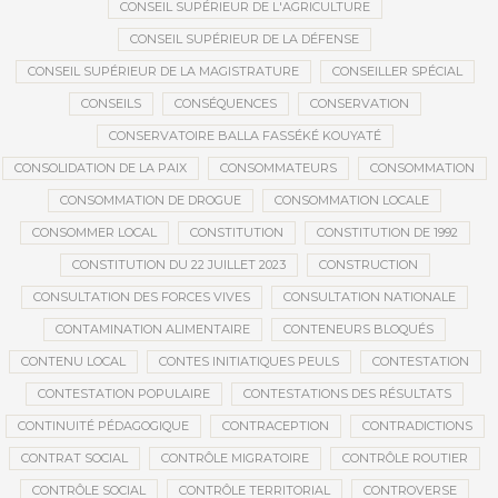
CONSEIL SUPÉRIEUR DE L'AGRICULTURE
CONSEIL SUPÉRIEUR DE LA DÉFENSE
CONSEIL SUPÉRIEUR DE LA MAGISTRATURE
CONSEILLER SPÉCIAL
CONSEILS
CONSÉQUENCES
CONSERVATION
CONSERVATOIRE BALLA FASSÉKÉ KOUYATÉ
CONSOLIDATION DE LA PAIX
CONSOMMATEURS
CONSOMMATION
CONSOMMATION DE DROGUE
CONSOMMATION LOCALE
CONSOMMER LOCAL
CONSTITUTION
CONSTITUTION DE 1992
CONSTITUTION DU 22 JUILLET 2023
CONSTRUCTION
CONSULTATION DES FORCES VIVES
CONSULTATION NATIONALE
CONTAMINATION ALIMENTAIRE
CONTENEURS BLOQUÉS
CONTENU LOCAL
CONTES INITIATIQUES PEULS
CONTESTATION
CONTESTATION POPULAIRE
CONTESTATIONS DES RÉSULTATS
CONTINUITÉ PÉDAGOGIQUE
CONTRACEPTION
CONTRADICTIONS
CONTRAT SOCIAL
CONTRÔLE MIGRATOIRE
CONTRÔLE ROUTIER
CONTRÔLE SOCIAL
CONTRÔLE TERRITORIAL
CONTROVERSE