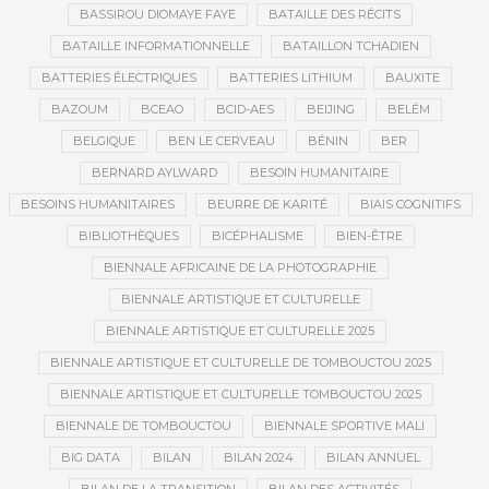
BASSIROU DIOMAYE FAYE
BATAILLE DES RÉCITS
BATAILLE INFORMATIONNELLE
BATAILLON TCHADIEN
BATTERIES ÉLECTRIQUES
BATTERIES LITHIUM
BAUXITE
BAZOUM
BCEAO
BCID-AES
BEIJING
BELÉM
BELGIQUE
BEN LE CERVEAU
BÉNIN
BER
BERNARD AYLWARD
BESOIN HUMANITAIRE
BESOINS HUMANITAIRES
BEURRE DE KARITÉ
BIAIS COGNITIFS
BIBLIOTHÈQUES
BICÉPHALISME
BIEN-ÊTRE
BIENNALE AFRICAINE DE LA PHOTOGRAPHIE
BIENNALE ARTISTIQUE ET CULTURELLE
BIENNALE ARTISTIQUE ET CULTURELLE 2025
BIENNALE ARTISTIQUE ET CULTURELLE DE TOMBOUCTOU 2025
BIENNALE ARTISTIQUE ET CULTURELLE TOMBOUCTOU 2025
BIENNALE DE TOMBOUCTOU
BIENNALE SPORTIVE MALI
BIG DATA
BILAN
BILAN 2024
BILAN ANNUEL