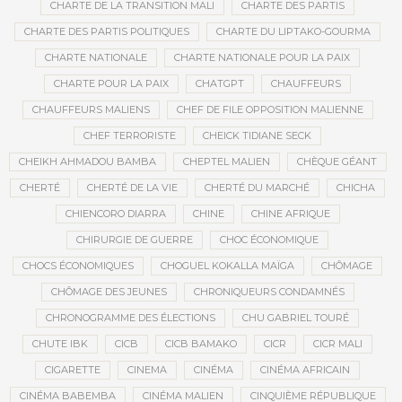
CHARTE DE LA TRANSITION MALI
CHARTE DES PARTIS
CHARTE DES PARTIS POLITIQUES
CHARTE DU LIPTAKO-GOURMA
CHARTE NATIONALE
CHARTE NATIONALE POUR LA PAIX
CHARTE POUR LA PAIX
CHATGPT
CHAUFFEURS
CHAUFFEURS MALIENS
CHEF DE FILE OPPOSITION MALIENNE
CHEF TERRORISTE
CHEICK TIDIANE SECK
CHEIKH AHMADOU BAMBA
CHEPTEL MALIEN
CHÈQUE GÉANT
CHERTÉ
CHERTÉ DE LA VIE
CHERTÉ DU MARCHÉ
CHICHA
CHIENCORO DIARRA
CHINE
CHINE AFRIQUE
CHIRURGIE DE GUERRE
CHOC ÉCONOMIQUE
CHOCS ÉCONOMIQUES
CHOGUEL KOKALLA MAÏGA
CHÔMAGE
CHÔMAGE DES JEUNES
CHRONIQUEURS CONDAMNÉS
CHRONOGRAMME DES ÉLECTIONS
CHU GABRIEL TOURÉ
CHUTE IBK
CICB
CICB BAMAKO
CICR
CICR MALI
CIGARETTE
CINEMA
CINÉMA
CINÉMA AFRICAIN
CINÉMA BABEMBA
CINÉMA MALIEN
CINQUIÈME RÉPUBLIQUE