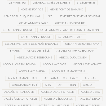
26 MARS 1991
29ÈME CONGRÈS DE L'AEEM
31 DÉCEMBRE
400ÈME FORAGE
4ÈME PONT DE BAMAKO
4ÈME RÉPUBLIQUE DU MALI
5°C
5ÈME RECENSEMENT GÉNÉRAL
61ÈME ANNIVERSAIRE
62ÈME ANNIVERSAIRE
63ÈME ANNIVERSAIRE
63ÈME ANNIVERSAIRE DE L'ARMÉE MALIENNE
64ÈME ANNIVERSAIRE
65E ANNIVERSAIRE
65E ANNIVERSAIRE DE L’INDÉPENDANCE
65E ANNIVERSAIRE FAMA
8 MARS
ABASS DEMBÉLÉ
ABDEL FATTAH AL-BURHAN
ABDELMADJID TEBBOUNE
ABDOU OUOLOGUEM
ABDOUL KASSIM FOMBA
ABDOULAYE DIOP
ABDOULAYE KONATÉ
ABDOULAYE MAÏGA
ABDOURAHAMANE TIANI
ABDRAHAMANE TIANI
ABDRAMANE COULIBALY
ABIDJAN
ABOUBAKAR CISSÉ
ABSI
ABSTENTION
ABUJA
ACADÉMIE FRANÇAISE
ACCÈS À L'EAU POTABLE
ACCÈS À L’EAU
ACCÈS À L’EAU POTABLE
ACCÈS À L’ÉDUCATION
ACCÈS À L'EAU
ACCÈS À LA JUSTICE
ACCÈS AU NUMÉRIQUE
ACCÈS AUX SOINS