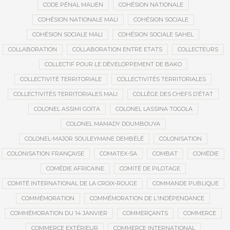
CODE PÉNAL MALIEN
COHÉSION NATIONALE
COHÉSION NATIONALE MALI
COHÉSION SOCIALE
COHÉSION SOCIALE MALI
COHÉSION SOCIALE SAHEL
COLLABORATION
COLLABORATION ENTRE ETATS
COLLECTEURS
COLLECTIF POUR LE DÉVELOPPEMENT DE BAKO
COLLECTIVITÉ TERRITORIALE
COLLECTIVITÉS TERRITORIALES
COLLECTIVITÉS TERRITORIALES MALI
COLLÈGE DES CHEFS D’ÉTAT
COLONEL ASSIMI GOÏTA
COLONEL LASSINA TOGOLA
COLONEL MAMADY DOUMBOUYA
COLONEL-MAJOR SOULEYMANE DEMBÉLÉ
COLONISATION
COLONISATION FRANÇAISE
COMATEX-SA
COMBAT
COMÉDIE
COMÉDIE AFRICAINE
COMITÉ DE PILOTAGE
COMITÉ INTERNATIONAL DE LA CROIX-ROUGE
COMMANDE PUBLIQUE
COMMÉMORATION
COMMÉMORATION DE L'INDÉPENDANCE
COMMÉMORATION DU 14 JANVIER
COMMERÇANTS
COMMERCE
COMMERCE EXTÉRIEUR
COMMERCE INTERNATIONAL