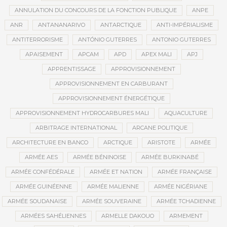
ANNULATION DU CONCOURS DE LA FONCTION PUBLIQUE
ANPE
ANR
ANTANANARIVO
ANTARCTIQUE
ANTI-IMPÉRIALISME
ANTITERRORISME
ANTÓNIO GUTERRES
ANTONIO GUTERRES
APAISEMENT
APCAM
APD
APEX MALI
APJ
APPRENTISSAGE
APPROVISIONNEMENT
APPROVISIONNEMENT EN CARBURANT
APPROVISIONNEMENT ÉNERGÉTIQUE
APPROVISIONNEMENT HYDROCARBURES MALI
AQUACULTURE
ARBITRAGE INTERNATIONAL
ARCANE POLITIQUE
ARCHITECTURE EN BANCO
ARCTIQUE
ARISTOTE
ARMÉE
ARMÉE AES
ARMÉE BÉNINOISE
ARMÉE BURKINABÉ
ARMÉE CONFÉDÉRALE
ARMÉE ET NATION
ARMÉE FRANÇAISE
ARMÉE GUINÉENNE
ARMÉE MALIENNE
ARMÉE NIGÉRIANE
ARMÉE SOUDANAISE
ARMÉE SOUVERAINE
ARMÉE TCHADIENNE
ARMÉES SAHÉLIENNES
ARMELLE DAKOUO
ARMEMENT