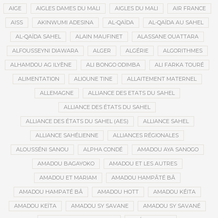
AIGE
AIGLES DAMES DU MALI
AIGLES DU MALI
AIR FRANCE
AISS
AKINWUMI ADESINA
AL-QAÏDA
AL-QAÏDA AU SAHEL
AL-QAÏDA SAHEL
ALAIN MAUFINET
ALASSANE OUATTARA
ALFOUSSEYNI DIAWARA
ALGER
ALGÉRIE
ALGORITHMES
ALHAMDOU AG ILYÈNE
ALI BONGO ODIMBA
ALI FARKA TOURÉ
ALIMENTATION
ALIOUNE TINE
ALLAITEMENT MATERNEL
ALLEMAGNE
ALLIANCE DES ETATS DU SAHEL
ALLIANCE DES ÉTATS DU SAHEL
ALLIANCE DES ÉTATS DU SAHEL (AES)
ALLIANCE SAHEL
ALLIANCE SAHÉLIENNE
ALLIANCES RÉGIONALES
ALOUSSÉNI SANOU
ALPHA CONDÉ
AMADOU AYA SANOGO
AMADOU BAGAYOKO
AMADOU ET LES AUTRES
AMADOU ET MARIAM
AMADOU HAMPÂTÉ BÂ
AMADOU HAMPATÉ BÂ
AMADOU HOTT
AMADOU KÉITA
AMADOU KEÏTA
AMADOU SY SAVANE
AMADOU SY SAVANÉ