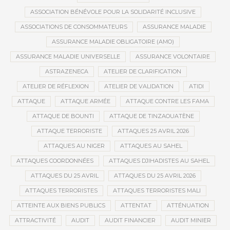
ASSOCIATION BÉNÉVOLE POUR LA SOLIDARITÉ INCLUSIVE
ASSOCIATIONS DE CONSOMMATEURS
ASSURANCE MALADIE
ASSURANCE MALADIE OBLIGATOIRE (AMO)
ASSURANCE MALADIE UNIVERSELLE
ASSURANCE VOLONTAIRE
ASTRAZENECA
ATELIER DE CLARIFICATION
ATELIER DE RÉFLEXION
ATELIER DE VALIDATION
ATIDI
ATTAQUE
ATTAQUE ARMÉE
ATTAQUE CONTRE LES FAMA
ATTAQUE DE BOUNTI
ATTAQUE DE TINZAOUATÈNE
ATTAQUE TERRORISTE
ATTAQUES 25 AVRIL 2026
ATTAQUES AU NIGER
ATTAQUES AU SAHEL
ATTAQUES COORDONNÉES
ATTAQUES DJIHADISTES AU SAHEL
ATTAQUES DU 25 AVRIL
ATTAQUES DU 25 AVRIL 2026
ATTAQUES TERRORISTES
ATTAQUES TERRORISTES MALI
ATTEINTE AUX BIENS PUBLICS
ATTENTAT
ATTÉNUATION
ATTRACTIVITÉ
AUDIT
AUDIT FINANCIER
AUDIT MINIER