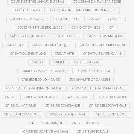
COURS ET TRIBUNAUX DU MALI
COUSINAGE À PLAISANTERIE
COÛT DE LA VIE
COUVERTURE SANITAIRE UNIVERSELLE
COUVERTURE SOCIALE
COUVRE-FEU
COVAX
COVID-19
COVID-19 ET TUBERCULOSE
COVID-ORGANICS
CPI
CRÂNES COLONIAUX MUSÉE DE L'HOMME
CRÉATEURS MALIENS
CRÉATION
CRÉATION ARTISTIQUE
CRÉATION CONTEMPORAINE
CRÉATION D’EMPLOIS
CRÉATIVITÉ
CRÉATIVITÉ AFRICAINE
CRÉDIT
CRIMÉE
CRIMÉE RUSSIE
CRIMES CONTRE L’HUMANITÉ
CRIMES DE GUERRE
CRIMES ÉCONOMIQUES
CRIMINALITÉ ORGANISÉE
CRIMINALITÉ TRANSFRONTALIÈRE
CRIMINALITÉ TRANSNATIONALE
CRISE
CRISE ALIMENTAIRE
CRISE AU MALI
CRISE AU SAHEL
CRISE CLIMATIQUE
CRISE DE CONFIANCE
CRISE DÉMOCRATIQUE
CRISE DIPLOMATIQUE
CRISE DU CARBURANT
CRISE ÉCOLOGIQUE
CRISE ÉCONOMIQUE
CRISE ÉDUCATIVE
CRISE ÉDUCATIVE AU MALI
CRISE ÉLECTORALE