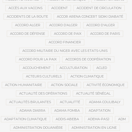
ACCÈS AUX VACCINS
ACCIDENT
ACCIDENT DE CIRCULATION
ACCIDENTS DE LA ROUTE
ACCOR ARENA CONCERT SIDIKI DIABATÉ
ACCORD ALGER
ACCORD D’ALGER
ACCORD D'ALGER
ACCORD DE DÉFENSE
ACCORD DE PAIX
ACCORD DE PARIS
ACCORD FINANCIER
ACCORD MILITAIRE DU NIGER AVEC LES ETATS-UNIS
ACCORD POUR LA PAIX
ACCORDS DE COOPÉRATION
ACCOUCHEMENT
ACCULTURATION
ACLED
ACTEURS CULTURELS
ACTION CLIMATIQUE
ACTION HUMANITAIRE
ACTION SOCIALE
ACTIVITÉ ÉCONOMIQUE
ACTUALITÉ DES OPÉRATIONS
ACTUALITÉ SÉNÉGAL
ACTUALITÉS BRULANTES
ACTUALITTÉ
ADAMA COULIBALY
ADAMA DIARRA
ADAMA FOMBA
ADAPTATION
ADAPTATION CLIMATIQUE
ADDIS-ABEBA
ADEMA-PASJ
ADM
ADMINISTRATION DOUANIÈRE
ADMINISTRATION EN LIGNE