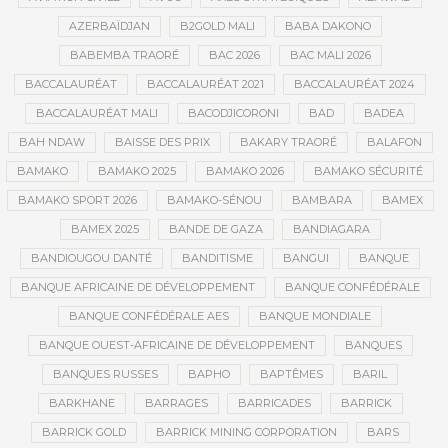
AZERBAÏDJAN
B2GOLD MALI
BABA DAKONO
BABEMBA TRAORÉ
BAC 2026
BAC MALI 2026
BACCALAURÉAT
BACCALAURÉAT 2021
BACCALAURÉAT 2024
BACCALAURÉAT MALI
BACODJICORONI
BAD
BADEA
BAH NDAW
BAISSE DES PRIX
BAKARY TRAORÉ
BALAFON
BAMAKO
BAMAKO 2025
BAMAKO 2026
BAMAKO SÉCURITÉ
BAMAKO SPORT 2026
BAMAKO-SÉNOU
BAMBARA
BAMEX
BAMEX 2025
BANDE DE GAZA
BANDIAGARA
BANDIOUGOU DANTÉ
BANDITISME
BANGUI
BANQUE
BANQUE AFRICAINE DE DÉVELOPPEMENT
BANQUE CONFÉDÉRALE
BANQUE CONFÉDÉRALE AES
BANQUE MONDIALE
BANQUE OUEST-AFRICAINE DE DÉVELOPPEMENT
BANQUES
BANQUES RUSSES
BAPHO
BAPTÊMES
BARIL
BARKHANE
BARRAGES
BARRICADES
BARRICK
BARRICK GOLD
BARRICK MINING CORPORATION
BARS