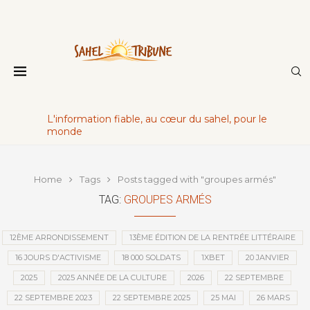
L'information fiable, au cœur du sahel, pour le
monde
Home
Tags
Posts tagged with "groupes armés"
TAG:
GROUPES ARMÉS
12ÈME ARRONDISSEMENT
13ÈME ÉDITION DE LA RENTRÉE LITTÉRAIRE
16 JOURS D'ACTIVISME
18 000 SOLDATS
1XBET
20 JANVIER
2025
2025 ANNÉE DE LA CULTURE
2026
22 SEPTEMBRE
22 SEPTEMBRE 2023
22 SEPTEMBRE 2025
25 MAI
26 MARS