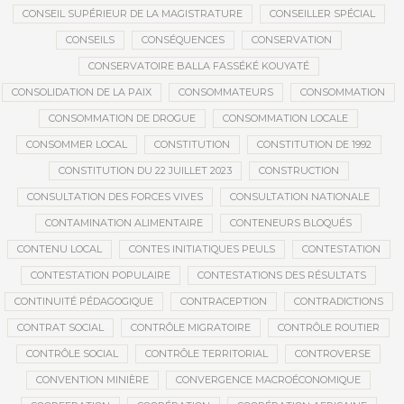
CONSEIL SUPÉRIEUR DE LA MAGISTRATURE
CONSEILLER SPÉCIAL
CONSEILS
CONSÉQUENCES
CONSERVATION
CONSERVATOIRE BALLA FASSÉKÉ KOUYATÉ
CONSOLIDATION DE LA PAIX
CONSOMMATEURS
CONSOMMATION
CONSOMMATION DE DROGUE
CONSOMMATION LOCALE
CONSOMMER LOCAL
CONSTITUTION
CONSTITUTION DE 1992
CONSTITUTION DU 22 JUILLET 2023
CONSTRUCTION
CONSULTATION DES FORCES VIVES
CONSULTATION NATIONALE
CONTAMINATION ALIMENTAIRE
CONTENEURS BLOQUÉS
CONTENU LOCAL
CONTES INITIATIQUES PEULS
CONTESTATION
CONTESTATION POPULAIRE
CONTESTATIONS DES RÉSULTATS
CONTINUITÉ PÉDAGOGIQUE
CONTRACEPTION
CONTRADICTIONS
CONTRAT SOCIAL
CONTRÔLE MIGRATOIRE
CONTRÔLE ROUTIER
CONTRÔLE SOCIAL
CONTRÔLE TERRITORIAL
CONTROVERSE
CONVENTION MINIÈRE
CONVERGENCE MACROÉCONOMIQUE