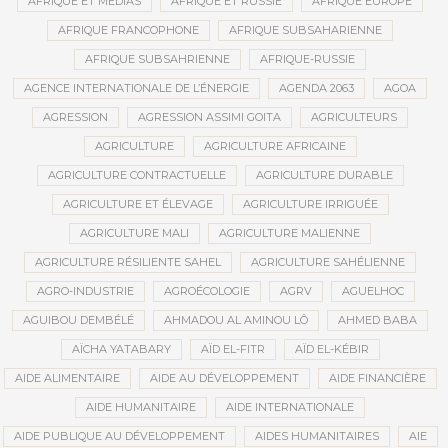
AFRIQUE ET MÉDIAS
AFRIQUE ET RUSSIE
AFRIQUE EUROPE
AFRIQUE FRANCOPHONE
AFRIQUE SUBSAHARIENNE
AFRIQUE SUBSAHRIENNE
AFRIQUE-RUSSIE
AGENCE INTERNATIONALE DE L’ÉNERGIE
AGENDA 2063
AGOA
AGRESSION
AGRESSION ASSIMI GOITA
AGRICULTEURS
AGRICULTURE
AGRICULTURE AFRICAINE
AGRICULTURE CONTRACTUELLE
AGRICULTURE DURABLE
AGRICULTURE ET ÉLEVAGE
AGRICULTURE IRRIGUÉE
AGRICULTURE MALI
AGRICULTURE MALIENNE
AGRICULTURE RÉSILIENTE SAHEL
AGRICULTURE SAHÉLIENNE
AGRO-INDUSTRIE
AGROÉCOLOGIE
AGRV
AGUELHOC
AGUIBOU DEMBÉLÉ
AHMADOU AL AMINOU LÔ
AHMED BABA
AÏCHA YATABARY
AÏD EL-FITR
AÏD EL-KÉBIR
AIDE ALIMENTAIRE
AIDE AU DÉVELOPPEMENT
AIDE FINANCIÈRE
AIDE HUMANITAIRE
AIDE INTERNATIONALE
AIDE PUBLIQUE AU DÉVELOPPEMENT
AIDES HUMANITAIRES
AIE