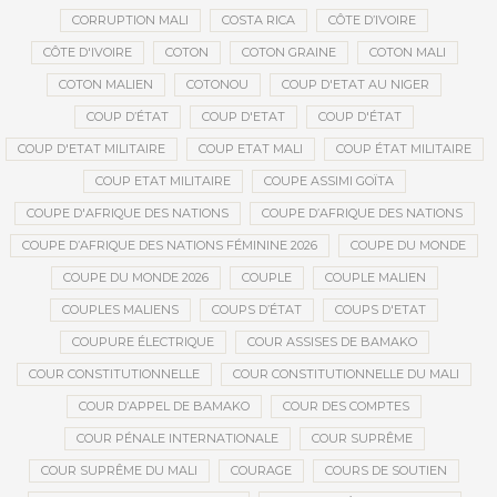
CORRUPTION MALI
COSTA RICA
CÔTE D’IVOIRE
CÔTE D'IVOIRE
COTON
COTON GRAINE
COTON MALI
COTON MALIEN
COTONOU
COUP D'ETAT AU NIGER
COUP D’ÉTAT
COUP D'ETAT
COUP D'ÉTAT
COUP D'ETAT MILITAIRE
COUP ETAT MALI
COUP ÉTAT MILITAIRE
COUP ETAT MILITAIRE
COUPE ASSIMI GOÏTA
COUPE D'AFRIQUE DES NATIONS
COUPE D’AFRIQUE DES NATIONS
COUPE D’AFRIQUE DES NATIONS FÉMININE 2026
COUPE DU MONDE
COUPE DU MONDE 2026
COUPLE
COUPLE MALIEN
COUPLES MALIENS
COUPS D’ÉTAT
COUPS D'ETAT
COUPURE ÉLECTRIQUE
COUR ASSISES DE BAMAKO
COUR CONSTITUTIONNELLE
COUR CONSTITUTIONNELLE DU MALI
COUR D’APPEL DE BAMAKO
COUR DES COMPTES
COUR PÉNALE INTERNATIONALE
COUR SUPRÊME
COUR SUPRÊME DU MALI
COURAGE
COURS DE SOUTIEN