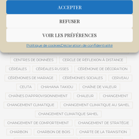
CENTRALE SOLAIRE DE SANANKOROBA
CENTRALES SOLAIRES
ACCEPTER
CENTRE D'INTELLIGENCE ARTIFICIELLE
REFUSER
CENTRE DE SANTÉ COMMUNAUTAIRE
CENTRE DU MALI
CENTRE INTERNATIONAL DE CONFÉRENCES DE BAMAKO
VOIR LES PRÉFÉRENCES
CENTRE MALI
Politique de cookies
Déclaration de confidentialité
CENTRE NATIONAL DES EXAMENS ET CONCOURS DE L’ÉDUCATION
CENTRES DE DONNÉES
CERCLE DE RÉFLEXION À DISTANCE
CÉRÉALES
CÉRÉALES RUSSES
CÉRÉMONIE DE DÉCORATION
CÉRÉMONIES DE MARIAGE
CÉRÉMONIES SOCIALES
CERVEAU
CEUTA
CHAHANA TAKIOU
CHAÎNE DE VALEUR
CHAÎNES D’APPROVISIONNEMENT
CHALEUR
CHANGEMENT
CHANGEMENT CLIMATIQUE
CHANGEMENT CLIMATIQUE AU SAHEL
CHANGEMENT CLIMATIQUE SAHEL
CHANGEMENT DE COMPORTEMENT
CHANGEMENT DE STRATÉGIE
CHARBON
CHARBON DE BOIS
CHARTE DE LA TRANSITION