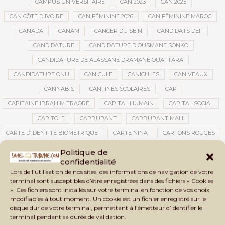
CAMPUS UNIVERSITAIRE
CAN 2023
CAN 2025
CAN CÔTE D'IVOIRE
CAN FÉMININE 2026
CAN FÉMININE MAROC
CANADA
CANAM
CANCER DU SEIN
CANDIDATS DEF
CANDIDATURE
CANDIDATURE D'OUSMANE SONKO
CANDIDATURE DE ALASSANE DRAMANE OUATTARA
CANDIDATURE ONU
CANICULE
CANICULES
CANIVEAUX
CANNABIS
CANTINES SCOLAIRES
CAP
CAPITAINE IBRAHIM TRAORÉ
CAPITAL HUMAIN
CAPITAL SOCIAL
CAPITOLE
CARBURANT
CARBURANT MALI
CARTE D’IDENTITÉ BIOMÉTRIQUE
CARTE NINA
CARTONS ROUGES
CASABLANCA
CATASTROPHE
CATASTROPHE NATURELLE
Politique de
confidentialité
CATASTROPHES CLIMATIQUES
CATASTROPHES NATURELLES
Lors de l’utilisation de nos sites, des informations de navigation de votre
CAUTION 10 000 DOLLARS
CAUTION DE VISA
CDAT
CECOGEC
terminal sont susceptibles d’être enregistrées dans des fichiers « Cookies
». Ces fichiers sont installés sur votre terminal en fonction de vos choix,
CEDEAO
CÉDÉAO
CEI
CÉLÉBRATION NATIONALE
CEMAC
modifiables à tout moment. Un cookie est un fichier enregistré sur le
CEMAPI
CEN-SNESUP
CENOU
CENSURE
disque dur de votre terminal, permettant à l’émetteur d’identifier le
terminal pendant sa durée de validation.
CENTRAFRIQUE
CENTRALE SOLAIRE