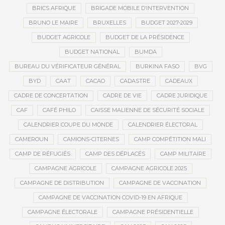
BRICS AFRIQUE
BRIGADE MOBILE D’INTERVENTION
BRUNO LE MAIRE
BRUXELLES
BUDGET 2027-2029
BUDGET AGRICOLE
BUDGET DE LA PRÉSIDENCE
BUDGET NATIONAL
BUMDA
BUREAU DU VÉRIFICATEUR GÉNÉRAL
BURKINA FASO
BVG
BYD
CAAT
CACAO
CADASTRE
CADEAUX
CADRE DE CONCERTATION
CADRE DE VIE
CADRE JURIDIQUE
CAF
CAFÉ PHILO
CAISSE MALIENNE DE SÉCURITÉ SOCIALE
CALENDRIER COUPE DU MONDE
CALENDRIER ÉLECTORAL
CAMEROUN
CAMIONS-CITERNES
CAMP COMPÉTITION MALI
CAMP DE RÉFUGIÉS
CAMP DES DÉPLACÉS
CAMP MILITAIRE
CAMPAGNE AGRICOLE
CAMPAGNE AGRICOLE 2025
CAMPAGNE DE DISTRIBUTION
CAMPAGNE DE VACCINATION
CAMPAGNE DE VACCINATION COVID-19 EN AFRIQUE
CAMPAGNE ÉLECTORALE
CAMPAGNE PRÉSIDENTIELLE