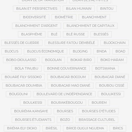
BILAN DE LA TRANSITION
BILAN DES ACTIVITÉS
BILAN ET PERSPECTIVES
BILAN HUMAIN
BINTOU
BIODIVERSITÉ
BIOMÉTRIE
BLANCHIMENT
BLANCHIMENT D’ARGENT
BLANCHIMENT DE CAPITAUX
BLASPHÈME
BLÉ
BLÉ RUSSE
BLESSÉS
BLESSÉS DE GUERRE
BLESSURE FATOU DEMBÉLÉ
BLOCKCHAIN
BLOCUS
BLOCUS ÉCONOMIQUE
BLOGING
BNDA
BOAD
BOBO-DIOULASSO
BOGOLAN
BOKAR BIRO
BOKO HARAM
BOLA TINUBU
BONNE GOUVERNANCE
BOTSWANA
BOUARÉ FILY SISSOKO
BOUBACAR BOCOUM
BOUBACAR DIANÉ
BOUBACAR DOUMBIA
BOUBACAR MAO DIANÉ
BOUBOU CISSÉ
BOUGOUNI
BOULEVARD DE L’INDÉPENDANCE
BOULIKESSI
BOULKESSI
BOURAKÉBOUGOU
BOUREM
BOURÉMA KANSAYE
BOURSES
BOURSES D'ÉTUDES
BOURSES ÉTUDIANTS
BOZO
BRASSAGE CULTUREL
BRÉMA ELY DICKO
BRÉSIL
BRICE OLIGUI NGUEMA
BRICS