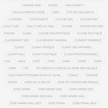
CINSERE-ANR
CIPRES
CIRA CHARITY
CIRCULATION ROUTIÈRE
CIRDI
CITÉ DES 333 SAINTS
CITERNES
CITOYENNETÉ
CIVIL DE SAN
CIVILISATION
CIVILS TUÉS
CIVILS TUÉS AU MALI
CIVISME
CIVISME ROUTIER
CIWARA
CLABA
CLASSE DIPLOMATIQUE
CLASSE POLITIQUE
CLASSEMENT 2021
CLASSEMENT MONDIAL
CLÉMENT DEMBÉLÉ
CLIMAT
CLIMAT AFRIQUE
CLIMAT DES AFFAIRES
CLIMAT MALI
CLIMAT POLITIQUE
CLUBS PROFESSIONNELS
CMA
CMAS
CMDT
CMSS
CNDH
CNECE
CNPM
CNSP
CNT
CO-CONSTRUCTION DE LA 4ÈME RÉPUBLIQUE
COALITION CITOYENNE POUR LE SAHEL
COBALT
COCAÏNE
COCEM
CODE DE LA ROUTE
CODE DE PROCÉDURE PÉNALE
CODE MINIER
CODE MINIER 2023
CODE MINIER 2023
CODE MINIER 2023 MALI
CODE MINIER MALI
CODE MINIER MALI 2023
CODE PÉNAL
CODE PÉNAL 2024