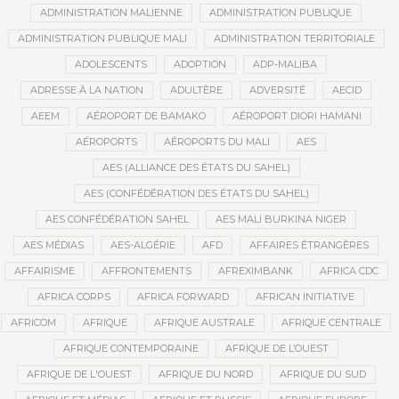
ADMINISTRATION MALIENNE
ADMINISTRATION PUBLIQUE
ADMINISTRATION PUBLIQUE MALI
ADMINISTRATION TERRITORIALE
ADOLESCENTS
ADOPTION
ADP-MALIBA
ADRESSE À LA NATION
ADULTÈRE
ADVERSITÉ
AECID
AEEM
AÉROPORT DE BAMAKO
AÉROPORT DIORI HAMANI
AÉROPORTS
AÉROPORTS DU MALI
AES
AES (ALLIANCE DES ÉTATS DU SAHEL)
AES (CONFÉDÉRATION DES ÉTATS DU SAHEL)
AES CONFÉDÉRATION SAHEL
AES MALI BURKINA NIGER
AES MÉDIAS
AES-ALGÉRIE
AFD
AFFAIRES ÉTRANGÈRES
AFFAIRISME
AFFRONTEMENTS
AFREXIMBANK
AFRICA CDC
AFRICA CORPS
AFRICA FORWARD
AFRICAN INITIATIVE
AFRICOM
AFRIQUE
AFRIQUE AUSTRALE
AFRIQUE CENTRALE
AFRIQUE CONTEMPORAINE
AFRIQUE DE L’OUEST
AFRIQUE DE L'OUEST
AFRIQUE DU NORD
AFRIQUE DU SUD