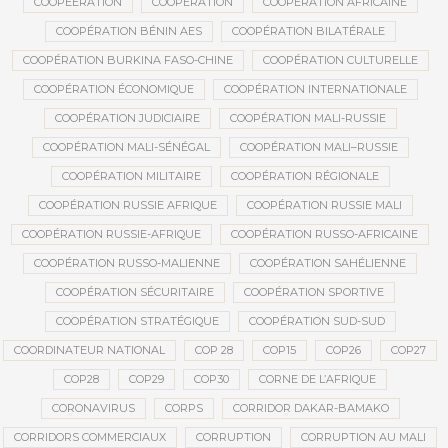
COOPEERATION
COOPÉRATION
COOPÉRATION AFRICAINE
COOPÉRATION BÉNIN AES
COOPÉRATION BILATÉRALE
COOPÉRATION BURKINA FASO-CHINE
COOPÉRATION CULTURELLE
COOPÉRATION ÉCONOMIQUE
COOPÉRATION INTERNATIONALE
COOPÉRATION JUDICIAIRE
COOPÉRATION MALI-RUSSIE
COOPÉRATION MALI-SÉNÉGAL
COOPÉRATION MALI–RUSSIE
COOPÉRATION MILITAIRE
COOPÉRATION RÉGIONALE
COOPÉRATION RUSSIE AFRIQUE
COOPÉRATION RUSSIE MALI
COOPÉRATION RUSSIE-AFRIQUE
COOPÉRATION RUSSO-AFRICAINE
COOPÉRATION RUSSO-MALIENNE
COOPÉRATION SAHÉLIENNE
COOPÉRATION SÉCURITAIRE
COOPÉRATION SPORTIVE
COOPÉRATION STRATÉGIQUE
COOPÉRATION SUD-SUD
COORDINATEUR NATIONAL
COP 28
COP15
COP26
COP27
COP28
COP29
COP30
CORNE DE L’AFRIQUE
CORONAVIRUS
CORPS
CORRIDOR DAKAR-BAMAKO
CORRIDORS COMMERCIAUX
CORRUPTION
CORRUPTION AU MALI