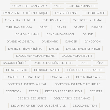
CURAGE DES CANIVEAUX
CVJR
CYBERCRIMINALITÉ
CYBERCRIMINALITÉ EN AFRIQUE
CYBERDÉFENSE
CYBERESPACE
CYBERHARCÈLEMENT
CYBERSÉCURITÉ
CYBERSÉCURITÉ MALI
CYRIL RAMAPHOSA
DAECH
DAKAR
DAMBÉ
DAMIBA
DAMIBA AU MALI
DANA AMBASSAGOU
DANBÉ
DANBÉ KOLOSIBAW
DANEMARK
DANGER
DANGORONI
DANIEL SIMÉON KÉLÉMA
DANSE
DANSE TRADITIONNELLE
DAOUD ALY MOHAMMEDINE
DAOUD MOHAMEDINE
DAOUDA TÉKÉTÉ
DATE DE LA PRÉSIDENTIELLE
DDR-I
DÉBAT
DÉBAT PUBLIC
DÉBROUILLARDISE
DÉCADENCE CULTURELLE
DÉCADENCE DES VALEURS
DÉCAPITATION
DÉCENTRALISATION
DÉCENTRALISATION AU MALI
DÉCENTRALISATION CULTURELLE
DÉCEPTION
DÉCÈS
DÉCÈS DU PAPE FRANÇOIS
DÉCHETS
DÉCISION DE JUSTICE
DÉCLARATION DE BAMAKO
DÉCLARATION DE POLITIQUE GÉNÉRALE
DÉCOLONISATION