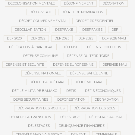
DÉCOLONISATION MENTALE
DÉCONFINEMENT
DÉCORATION
DÉCOUVERTE
DÉCRET DE NOMINATION
DÉCRET GOUVERNEMENTAL
DÉCRET PRÉSIDENTIEL
DÉDOLLARISATION
DEEPFAKE
DEEPFAKES
DEF
DEF 2020
DEF 2022
DEF 2023
DEF 2025
DEF 2026 MALI
DÉFÉCATION À L’AIR LIBRE
DÉFENSE
DÉFENSE COLLECTIVE
DÉFENSE COMMUNE
DÉFENSE DU TERRITOIRE
DÉFENSE ET SÉCURITÉ
DÉFENSE EUROPÉENNE
DÉFENSE MALI
DÉFENSE NATIONALE
DÉFENSE SAHÉLIENNE
DÉFICIT BUDGÉTAIRE
DÉFILÉ MILITAIRE
DÉFILÉ MILITAIRE BAMAKO
DÉFIS
DÉFIS ÉCONOMIQUES
DÉFIS SÉCURITAIRES
DÉFORESTATION
DÉGRADATION
DÉGRADATION DES ROUTES
DÉGRADATION DES SOLS
DÉLAI DE LA TRANSITION
DÉLESTAGE
DÉLESTAGE AU MALI
DÉLESTAGES
DÉLINQUANCE FINANCIÈRE
DEMBÉLÉ MADINA SISSOKO
DÉMENTI
DEMI-FINALE