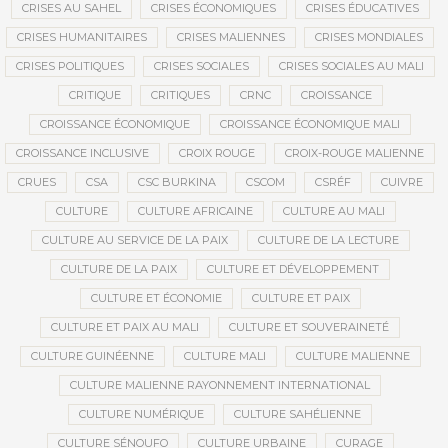
CRISES AU SAHEL
CRISES ÉCONOMIQUES
CRISES ÉDUCATIVES
CRISES HUMANITAIRES
CRISES MALIENNES
CRISES MONDIALES
CRISES POLITIQUES
CRISES SOCIALES
CRISES SOCIALES AU MALI
CRITIQUE
CRITIQUES
CRNC
CROISSANCE
CROISSANCE ÉCONOMIQUE
CROISSANCE ÉCONOMIQUE MALI
CROISSANCE INCLUSIVE
CROIX ROUGE
CROIX-ROUGE MALIENNE
CRUES
CSA
CSC BURKINA
CSCOM
CSRÉF
CUIVRE
CULTURE
CULTURE AFRICAINE
CULTURE AU MALI
CULTURE AU SERVICE DE LA PAIX
CULTURE DE LA LECTURE
CULTURE DE LA PAIX
CULTURE ET DÉVELOPPEMENT
CULTURE ET ÉCONOMIE
CULTURE ET PAIX
CULTURE ET PAIX AU MALI
CULTURE ET SOUVERAINETÉ
CULTURE GUINÉENNE
CULTURE MALI
CULTURE MALIENNE
CULTURE MALIENNE RAYONNEMENT INTERNATIONAL
CULTURE NUMÉRIQUE
CULTURE SAHÉLIENNE
CULTURE SÉNOUFO
CULTURE URBAINE
CURAGE