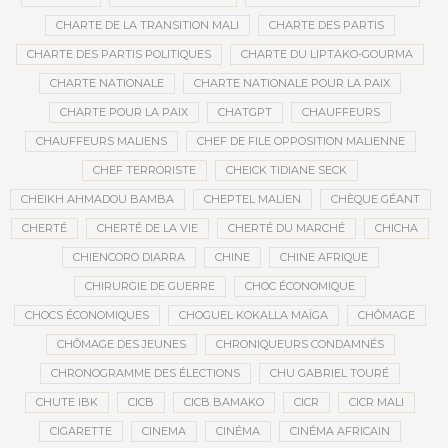
CHARTE DE LA TRANSITION MALI
CHARTE DES PARTIS
CHARTE DES PARTIS POLITIQUES
CHARTE DU LIPTAKO-GOURMA
CHARTE NATIONALE
CHARTE NATIONALE POUR LA PAIX
CHARTE POUR LA PAIX
CHATGPT
CHAUFFEURS
CHAUFFEURS MALIENS
CHEF DE FILE OPPOSITION MALIENNE
CHEF TERRORISTE
CHEICK TIDIANE SECK
CHEIKH AHMADOU BAMBA
CHEPTEL MALIEN
CHÈQUE GÉANT
CHERTÉ
CHERTÉ DE LA VIE
CHERTÉ DU MARCHÉ
CHICHA
CHIENCORO DIARRA
CHINE
CHINE AFRIQUE
CHIRURGIE DE GUERRE
CHOC ÉCONOMIQUE
CHOCS ÉCONOMIQUES
CHOGUEL KOKALLA MAÏGA
CHÔMAGE
CHÔMAGE DES JEUNES
CHRONIQUEURS CONDAMNÉS
CHRONOGRAMME DES ÉLECTIONS
CHU GABRIEL TOURÉ
CHUTE IBK
CICB
CICB BAMAKO
CICR
CICR MALI
CIGARETTE
CINEMA
CINÉMA
CINÉMA AFRICAIN