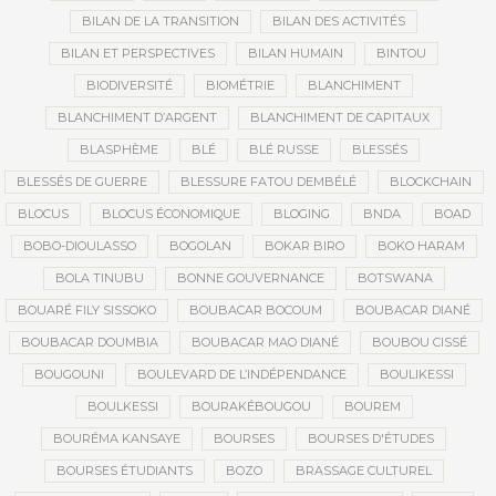
BILAN DE LA TRANSITION
BILAN DES ACTIVITÉS
BILAN ET PERSPECTIVES
BILAN HUMAIN
BINTOU
BIODIVERSITÉ
BIOMÉTRIE
BLANCHIMENT
BLANCHIMENT D’ARGENT
BLANCHIMENT DE CAPITAUX
BLASPHÈME
BLÉ
BLÉ RUSSE
BLESSÉS
BLESSÉS DE GUERRE
BLESSURE FATOU DEMBÉLÉ
BLOCKCHAIN
BLOCUS
BLOCUS ÉCONOMIQUE
BLOGING
BNDA
BOAD
BOBO-DIOULASSO
BOGOLAN
BOKAR BIRO
BOKO HARAM
BOLA TINUBU
BONNE GOUVERNANCE
BOTSWANA
BOUARÉ FILY SISSOKO
BOUBACAR BOCOUM
BOUBACAR DIANÉ
BOUBACAR DOUMBIA
BOUBACAR MAO DIANÉ
BOUBOU CISSÉ
BOUGOUNI
BOULEVARD DE L’INDÉPENDANCE
BOULIKESSI
BOULKESSI
BOURAKÉBOUGOU
BOUREM
BOURÉMA KANSAYE
BOURSES
BOURSES D'ÉTUDES
BOURSES ÉTUDIANTS
BOZO
BRASSAGE CULTUREL