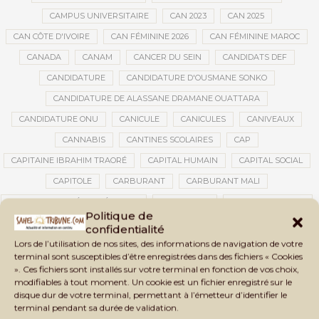
CAMPUS UNIVERSITAIRE
CAN 2023
CAN 2025
CAN CÔTE D'IVOIRE
CAN FÉMININE 2026
CAN FÉMININE MAROC
CANADA
CANAM
CANCER DU SEIN
CANDIDATS DEF
CANDIDATURE
CANDIDATURE D'OUSMANE SONKO
CANDIDATURE DE ALASSANE DRAMANE OUATTARA
CANDIDATURE ONU
CANICULE
CANICULES
CANIVEAUX
CANNABIS
CANTINES SCOLAIRES
CAP
CAPITAINE IBRAHIM TRAORÉ
CAPITAL HUMAIN
CAPITAL SOCIAL
CAPITOLE
CARBURANT
CARBURANT MALI
CARTE D’IDENTITÉ BIOMÉTRIQUE
CARTE NINA
CARTONS ROUGES
Politique de
CASABLANCA
CATASTROPHE
CATASTROPHE NATURELLE
confidentialité
CATASTROPHES CLIMATIQUES
CATASTROPHES NATURELLES
Lors de l’utilisation de nos sites, des informations de navigation de votre
terminal sont susceptibles d’être enregistrées dans des fichiers « Cookies
CAUTION 10 000 DOLLARS
CAUTION DE VISA
CDAT
CECOGEC
». Ces fichiers sont installés sur votre terminal en fonction de vos choix,
modifiables à tout moment. Un cookie est un fichier enregistré sur le
CÉDÉAO
CEDEAO
CEI
CÉLÉBRATION NATIONALE
CEMAC
disque dur de votre terminal, permettant à l’émetteur d’identifier le
CEMAPI
CEN-SNESUP
CENOU
CENSURE
terminal pendant sa durée de validation.