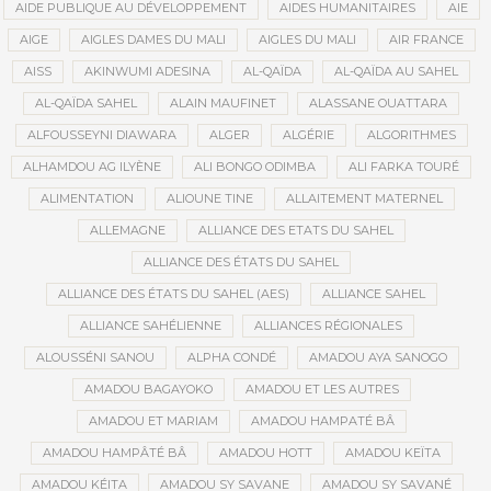
AIDE PUBLIQUE AU DÉVELOPPEMENT
AIDES HUMANITAIRES
AIE
AIGE
AIGLES DAMES DU MALI
AIGLES DU MALI
AIR FRANCE
AISS
AKINWUMI ADESINA
AL-QAÏDA
AL-QAÏDA AU SAHEL
AL-QAÏDA SAHEL
ALAIN MAUFINET
ALASSANE OUATTARA
ALFOUSSEYNI DIAWARA
ALGER
ALGÉRIE
ALGORITHMES
ALHAMDOU AG ILYÈNE
ALI BONGO ODIMBA
ALI FARKA TOURÉ
ALIMENTATION
ALIOUNE TINE
ALLAITEMENT MATERNEL
ALLEMAGNE
ALLIANCE DES ETATS DU SAHEL
ALLIANCE DES ÉTATS DU SAHEL
ALLIANCE DES ÉTATS DU SAHEL (AES)
ALLIANCE SAHEL
ALLIANCE SAHÉLIENNE
ALLIANCES RÉGIONALES
ALOUSSÉNI SANOU
ALPHA CONDÉ
AMADOU AYA SANOGO
AMADOU BAGAYOKO
AMADOU ET LES AUTRES
AMADOU ET MARIAM
AMADOU HAMPATÉ BÂ
AMADOU HAMPÂTÉ BÂ
AMADOU HOTT
AMADOU KEÏTA
AMADOU KÉITA
AMADOU SY SAVANE
AMADOU SY SAVANÉ