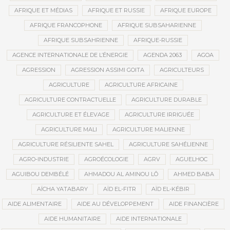
AFRIQUE ET MÉDIAS
AFRIQUE ET RUSSIE
AFRIQUE EUROPE
AFRIQUE FRANCOPHONE
AFRIQUE SUBSAHARIENNE
AFRIQUE SUBSAHRIENNE
AFRIQUE-RUSSIE
AGENCE INTERNATIONALE DE L’ÉNERGIE
AGENDA 2063
AGOA
AGRESSION
AGRESSION ASSIMI GOITA
AGRICULTEURS
AGRICULTURE
AGRICULTURE AFRICAINE
AGRICULTURE CONTRACTUELLE
AGRICULTURE DURABLE
AGRICULTURE ET ÉLEVAGE
AGRICULTURE IRRIGUÉE
AGRICULTURE MALI
AGRICULTURE MALIENNE
AGRICULTURE RÉSILIENTE SAHEL
AGRICULTURE SAHÉLIENNE
AGRO-INDUSTRIE
AGROÉCOLOGIE
AGRV
AGUELHOC
AGUIBOU DEMBÉLÉ
AHMADOU AL AMINOU LÔ
AHMED BABA
AÏCHA YATABARY
AÏD EL-FITR
AÏD EL-KÉBIR
AIDE ALIMENTAIRE
AIDE AU DÉVELOPPEMENT
AIDE FINANCIÈRE
AIDE HUMANITAIRE
AIDE INTERNATIONALE