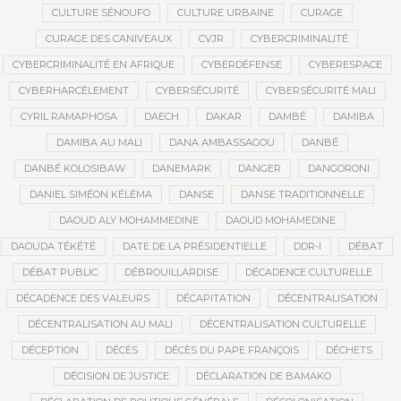
CULTURE SÉNOUFO
CULTURE URBAINE
CURAGE
CURAGE DES CANIVEAUX
CVJR
CYBERCRIMINALITÉ
CYBERCRIMINALITÉ EN AFRIQUE
CYBERDÉFENSE
CYBERESPACE
CYBERHARCÈLEMENT
CYBERSÉCURITÉ
CYBERSÉCURITÉ MALI
CYRIL RAMAPHOSA
DAECH
DAKAR
DAMBÉ
DAMIBA
DAMIBA AU MALI
DANA AMBASSAGOU
DANBÉ
DANBÉ KOLOSIBAW
DANEMARK
DANGER
DANGORONI
DANIEL SIMÉON KÉLÉMA
DANSE
DANSE TRADITIONNELLE
DAOUD ALY MOHAMMEDINE
DAOUD MOHAMEDINE
DAOUDA TÉKÉTÉ
DATE DE LA PRÉSIDENTIELLE
DDR-I
DÉBAT
DÉBAT PUBLIC
DÉBROUILLARDISE
DÉCADENCE CULTURELLE
DÉCADENCE DES VALEURS
DÉCAPITATION
DÉCENTRALISATION
DÉCENTRALISATION AU MALI
DÉCENTRALISATION CULTURELLE
DÉCEPTION
DÉCÈS
DÉCÈS DU PAPE FRANÇOIS
DÉCHETS
DÉCISION DE JUSTICE
DÉCLARATION DE BAMAKO