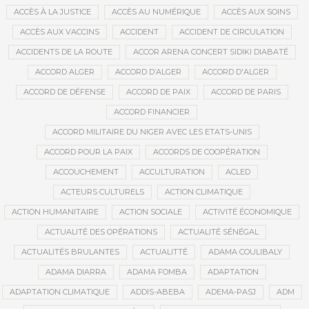
ACCÈS À LA JUSTICE
ACCÈS AU NUMÉRIQUE
ACCÈS AUX SOINS
ACCÈS AUX VACCINS
ACCIDENT
ACCIDENT DE CIRCULATION
ACCIDENTS DE LA ROUTE
ACCOR ARENA CONCERT SIDIKI DIABATÉ
ACCORD ALGER
ACCORD D’ALGER
ACCORD D'ALGER
ACCORD DE DÉFENSE
ACCORD DE PAIX
ACCORD DE PARIS
ACCORD FINANCIER
ACCORD MILITAIRE DU NIGER AVEC LES ETATS-UNIS
ACCORD POUR LA PAIX
ACCORDS DE COOPÉRATION
ACCOUCHEMENT
ACCULTURATION
ACLED
ACTEURS CULTURELS
ACTION CLIMATIQUE
ACTION HUMANITAIRE
ACTION SOCIALE
ACTIVITÉ ÉCONOMIQUE
ACTUALITÉ DES OPÉRATIONS
ACTUALITÉ SÉNÉGAL
ACTUALITÉS BRULANTES
ACTUALITTÉ
ADAMA COULIBALY
ADAMA DIARRA
ADAMA FOMBA
ADAPTATION
ADAPTATION CLIMATIQUE
ADDIS-ABEBA
ADEMA-PASJ
ADM