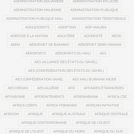
ADMINISTRATION DOUANIÈRE
ADMINISTRATION EN LIGNE
ADMINISTRATION MALIENNE
ADMINISTRATION PUBLIQUE
ADMINISTRATION PUBLIQUE MALI
ADMINISTRATION TERRITORIALE
ADOLESCENTS
ADOPTION
ADP-MALIBA
ADRESSE À LA NATION
ADULTÈRE
ADVERSITÉ
AECID
AEEM
AÉROPORT DE BAMAKO
AÉROPORT DIORI HAMANI
AÉROPORTS
AÉROPORTS DU MALI
AES
AES (ALLIANCE DES ÉTATS DU SAHEL)
AES (CONFÉDÉRATION DES ÉTATS DU SAHEL)
AES CONFÉDÉRATION SAHEL
AES MALI BURKINA NIGER
AES MÉDIAS
AES-ALGÉRIE
AFD
AFFAIRES ÉTRANGÈRES
AFFAIRISME
AFFRONTEMENTS
AFREXIMBANK
AFRICA CDC
AFRICA CORPS
AFRICA FORWARD
AFRICAN INITIATIVE
AFRICOM
AFRIQUE
AFRIQUE AUSTRALE
AFRIQUE CENTRALE
AFRIQUE CONTEMPORAINE
AFRIQUE DE L’OUEST
AFRIQUE DE L'OUEST
AFRIQUE DU NORD
AFRIQUE DU SUD