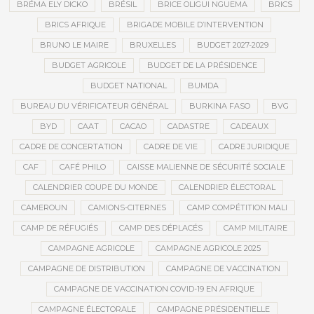
BRÉMA ELY DICKO
BRÉSIL
BRICE OLIGUI NGUEMA
BRICS
BRICS AFRIQUE
BRIGADE MOBILE D’INTERVENTION
BRUNO LE MAIRE
BRUXELLES
BUDGET 2027-2029
BUDGET AGRICOLE
BUDGET DE LA PRÉSIDENCE
BUDGET NATIONAL
BUMDA
BUREAU DU VÉRIFICATEUR GÉNÉRAL
BURKINA FASO
BVG
BYD
CAAT
CACAO
CADASTRE
CADEAUX
CADRE DE CONCERTATION
CADRE DE VIE
CADRE JURIDIQUE
CAF
CAFÉ PHILO
CAISSE MALIENNE DE SÉCURITÉ SOCIALE
CALENDRIER COUPE DU MONDE
CALENDRIER ÉLECTORAL
CAMEROUN
CAMIONS-CITERNES
CAMP COMPÉTITION MALI
CAMP DE RÉFUGIÉS
CAMP DES DÉPLACÉS
CAMP MILITAIRE
CAMPAGNE AGRICOLE
CAMPAGNE AGRICOLE 2025
CAMPAGNE DE DISTRIBUTION
CAMPAGNE DE VACCINATION
CAMPAGNE DE VACCINATION COVID-19 EN AFRIQUE
CAMPAGNE ÉLECTORALE
CAMPAGNE PRÉSIDENTIELLE