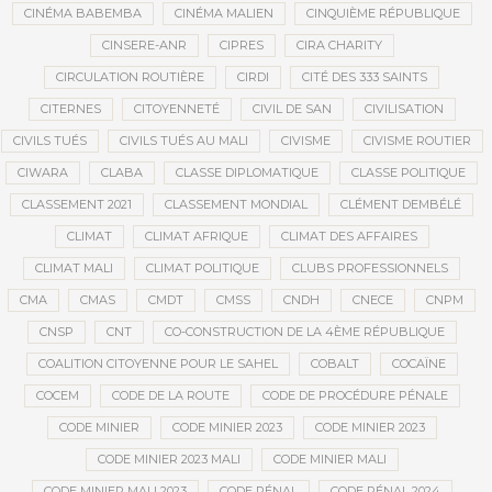
CINÉMA BABEMBA
CINÉMA MALIEN
CINQUIÈME RÉPUBLIQUE
CINSERE-ANR
CIPRES
CIRA CHARITY
CIRCULATION ROUTIÈRE
CIRDI
CITÉ DES 333 SAINTS
CITERNES
CITOYENNETÉ
CIVIL DE SAN
CIVILISATION
CIVILS TUÉS
CIVILS TUÉS AU MALI
CIVISME
CIVISME ROUTIER
CIWARA
CLABA
CLASSE DIPLOMATIQUE
CLASSE POLITIQUE
CLASSEMENT 2021
CLASSEMENT MONDIAL
CLÉMENT DEMBÉLÉ
CLIMAT
CLIMAT AFRIQUE
CLIMAT DES AFFAIRES
CLIMAT MALI
CLIMAT POLITIQUE
CLUBS PROFESSIONNELS
CMA
CMAS
CMDT
CMSS
CNDH
CNECE
CNPM
CNSP
CNT
CO-CONSTRUCTION DE LA 4ÈME RÉPUBLIQUE
COALITION CITOYENNE POUR LE SAHEL
COBALT
COCAÏNE
COCEM
CODE DE LA ROUTE
CODE DE PROCÉDURE PÉNALE
CODE MINIER
CODE MINIER 2023
CODE MINIER 2023
CODE MINIER 2023 MALI
CODE MINIER MALI
CODE MINIER MALI 2023
CODE PÉNAL
CODE PÉNAL 2024