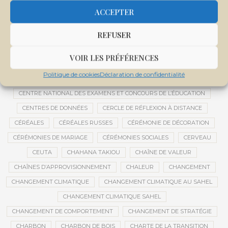
CENTRAFRIQUE
CENTRALE SOLAIRE
ACCEPTER
CENTRALE SOLAIRE DE SANANKOROBA
CENTRALES SOLAIRES
REFUSER
CENTRE D'INTELLIGENCE ARTIFICIELLE
CENTRE DE SANTÉ COMMUNAUTAIRE
CENTRE DU MALI
VOIR LES PRÉFÉRENCES
CENTRE INTERNATIONAL DE CONFÉRENCES DE BAMAKO
Politique de cookies
Déclaration de confidentialité
CENTRE MALI
CENTRE NATIONAL DES EXAMENS ET CONCOURS DE L’ÉDUCATION
CENTRES DE DONNÉES
CERCLE DE RÉFLEXION À DISTANCE
CÉRÉALES
CÉRÉALES RUSSES
CÉRÉMONIE DE DÉCORATION
CÉRÉMONIES DE MARIAGE
CÉRÉMONIES SOCIALES
CERVEAU
CEUTA
CHAHANA TAKIOU
CHAÎNE DE VALEUR
CHAÎNES D’APPROVISIONNEMENT
CHALEUR
CHANGEMENT
CHANGEMENT CLIMATIQUE
CHANGEMENT CLIMATIQUE AU SAHEL
CHANGEMENT CLIMATIQUE SAHEL
CHANGEMENT DE COMPORTEMENT
CHANGEMENT DE STRATÉGIE
CHARBON
CHARBON DE BOIS
CHARTE DE LA TRANSITION