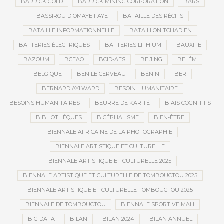
BARRICK GOLD
BARRICK MINING CORPORATION
BARS
BASSIROU DIOMAYE FAYE
BATAILLE DES RÉCITS
BATAILLE INFORMATIONNELLE
BATAILLON TCHADIEN
BATTERIES ÉLECTRIQUES
BATTERIES LITHIUM
BAUXITE
BAZOUM
BCEAO
BCID-AES
BEIJING
BELÉM
BELGIQUE
BEN LE CERVEAU
BÉNIN
BER
BERNARD AYLWARD
BESOIN HUMANITAIRE
BESOINS HUMANITAIRES
BEURRE DE KARITÉ
BIAIS COGNITIFS
BIBLIOTHÈQUES
BICÉPHALISME
BIEN-ÊTRE
BIENNALE AFRICAINE DE LA PHOTOGRAPHIE
BIENNALE ARTISTIQUE ET CULTURELLE
BIENNALE ARTISTIQUE ET CULTURELLE 2025
BIENNALE ARTISTIQUE ET CULTURELLE DE TOMBOUCTOU 2025
BIENNALE ARTISTIQUE ET CULTURELLE TOMBOUCTOU 2025
BIENNALE DE TOMBOUCTOU
BIENNALE SPORTIVE MALI
BIG DATA
BILAN
BILAN 2024
BILAN ANNUEL