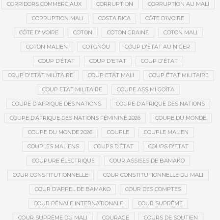
CORRIDORS COMMERCIAUX
CORRUPTION
CORRUPTION AU MALI
CORRUPTION MALI
COSTA RICA
CÔTE D’IVOIRE
CÔTE D'IVOIRE
COTON
COTON GRAINE
COTON MALI
COTON MALIEN
COTONOU
COUP D'ETAT AU NIGER
COUP D’ÉTAT
COUP D'ETAT
COUP D'ÉTAT
COUP D'ETAT MILITAIRE
COUP ETAT MALI
COUP ÉTAT MILITAIRE
COUP ETAT MILITAIRE
COUPE ASSIMI GOÏTA
COUPE D'AFRIQUE DES NATIONS
COUPE D’AFRIQUE DES NATIONS
COUPE D’AFRIQUE DES NATIONS FÉMININE 2026
COUPE DU MONDE
COUPE DU MONDE 2026
COUPLE
COUPLE MALIEN
COUPLES MALIENS
COUPS D’ÉTAT
COUPS D'ETAT
COUPURE ÉLECTRIQUE
COUR ASSISES DE BAMAKO
COUR CONSTITUTIONNELLE
COUR CONSTITUTIONNELLE DU MALI
COUR D’APPEL DE BAMAKO
COUR DES COMPTES
COUR PÉNALE INTERNATIONALE
COUR SUPRÊME
COUR SUPRÊME DU MALI
COURAGE
COURS DE SOUTIEN