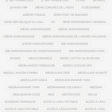
22 SEPTEMBRE 2023
22 SEPTEMBRE 2025
25 MAI
26 MARS
26 MARS 1991
29ÈME CONGRÈS DE L'AEEM
31 DÉCEMBRE
400ÈME FORAGE
4ÈME PONT DE BAMAKO
4ÈME RÉPUBLIQUE DU MALI
5°C
5ÈME RECENSEMENT GÉNÉRAL
61ÈME ANNIVERSAIRE
62ÈME ANNIVERSAIRE
63ÈME ANNIVERSAIRE
63ÈME ANNIVERSAIRE DE L'ARMÉE MALIENNE
64ÈME ANNIVERSAIRE
65E ANNIVERSAIRE
65E ANNIVERSAIRE DE L’INDÉPENDANCE
65E ANNIVERSAIRE FAMA
8 MARS
ABASS DEMBÉLÉ
ABDEL FATTAH AL-BURHAN
ABDELMADJID TEBBOUNE
ABDOU OUOLOGUEM
ABDOUL KASSIM FOMBA
ABDOULAYE DIOP
ABDOULAYE KONATÉ
ABDOULAYE MAÏGA
ABDOURAHAMANE TIANI
ABDRAHAMANE TIANI
ABDRAMANE COULIBALY
ABIDJAN
ABOUBAKAR CISSÉ
ABSI
ABSTENTION
ABUJA
ACADÉMIE FRANÇAISE
ACCÈS À L'EAU POTABLE
ACCÈS À L’EAU
ACCÈS À L’EAU POTABLE
ACCÈS À L’ÉDUCATION
ACCÈS À L'EAU