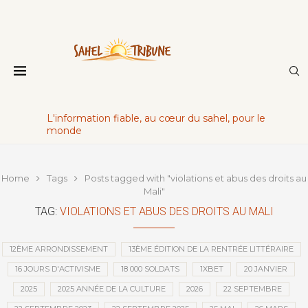
L'information fiable, au cœur du sahel, pour le
monde
Home
Tags
Posts tagged with "violations et abus des droits au
Mali"
TAG:
VIOLATIONS ET ABUS DES DROITS AU MALI
12ÈME ARRONDISSEMENT
13ÈME ÉDITION DE LA RENTRÉE LITTÉRAIRE
16 JOURS D'ACTIVISME
18 000 SOLDATS
1XBET
20 JANVIER
2025
2025 ANNÉE DE LA CULTURE
2026
22 SEPTEMBRE