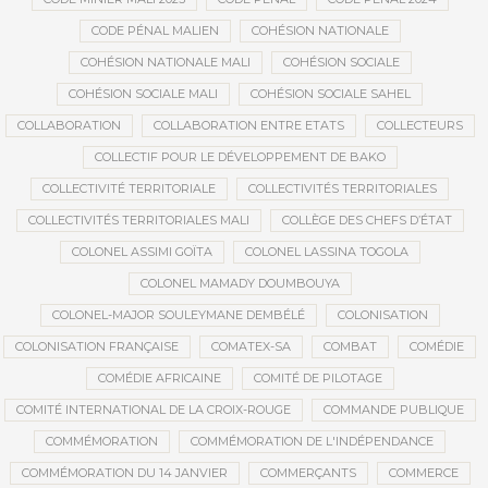
CODE PÉNAL MALIEN
COHÉSION NATIONALE
COHÉSION NATIONALE MALI
COHÉSION SOCIALE
COHÉSION SOCIALE MALI
COHÉSION SOCIALE SAHEL
COLLABORATION
COLLABORATION ENTRE ETATS
COLLECTEURS
COLLECTIF POUR LE DÉVELOPPEMENT DE BAKO
COLLECTIVITÉ TERRITORIALE
COLLECTIVITÉS TERRITORIALES
COLLECTIVITÉS TERRITORIALES MALI
COLLÈGE DES CHEFS D’ÉTAT
COLONEL ASSIMI GOÏTA
COLONEL LASSINA TOGOLA
COLONEL MAMADY DOUMBOUYA
COLONEL-MAJOR SOULEYMANE DEMBÉLÉ
COLONISATION
COLONISATION FRANÇAISE
COMATEX-SA
COMBAT
COMÉDIE
COMÉDIE AFRICAINE
COMITÉ DE PILOTAGE
COMITÉ INTERNATIONAL DE LA CROIX-ROUGE
COMMANDE PUBLIQUE
COMMÉMORATION
COMMÉMORATION DE L'INDÉPENDANCE
COMMÉMORATION DU 14 JANVIER
COMMERÇANTS
COMMERCE