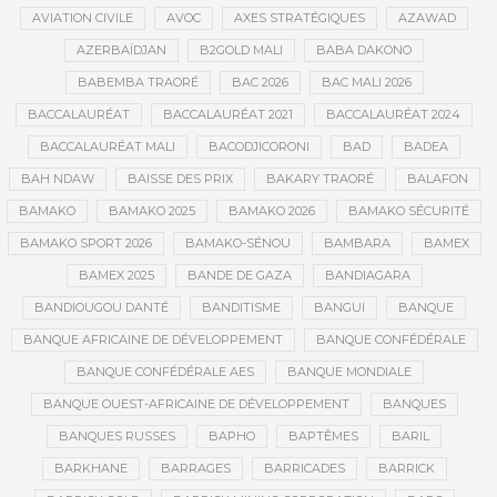
AVIATION CIVILE
AVOC
AXES STRATÉGIQUES
AZAWAD
AZERBAÏDJAN
B2GOLD MALI
BABA DAKONO
BABEMBA TRAORÉ
BAC 2026
BAC MALI 2026
BACCALAURÉAT
BACCALAURÉAT 2021
BACCALAURÉAT 2024
BACCALAURÉAT MALI
BACODJICORONI
BAD
BADEA
BAH NDAW
BAISSE DES PRIX
BAKARY TRAORÉ
BALAFON
BAMAKO
BAMAKO 2025
BAMAKO 2026
BAMAKO SÉCURITÉ
BAMAKO SPORT 2026
BAMAKO-SÉNOU
BAMBARA
BAMEX
BAMEX 2025
BANDE DE GAZA
BANDIAGARA
BANDIOUGOU DANTÉ
BANDITISME
BANGUI
BANQUE
BANQUE AFRICAINE DE DÉVELOPPEMENT
BANQUE CONFÉDÉRALE
BANQUE CONFÉDÉRALE AES
BANQUE MONDIALE
BANQUE OUEST-AFRICAINE DE DÉVELOPPEMENT
BANQUES
BANQUES RUSSES
BAPHO
BAPTÊMES
BARIL
BARKHANE
BARRAGES
BARRICADES
BARRICK