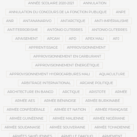
ANNÉE SCOLAIRE 2020-2021
ANNULATION
ANNULATION DU CONCOURS DE LA FONCTION PUBLIQUE
ANPE
ANR
ANTANANARIVO
ANTARCTIQUE
ANTI-IMPÉRIALISME
ANTITERRORISME
ANTÓNIO GUTERRES
ANTONIO GUTERRES
APAISEMENT
APCAM
APD
APEX MALI
APJ
APPRENTISSAGE
APPROVISIONNEMENT
APPROVISIONNEMENT EN CARBURANT
APPROVISIONNEMENT ÉNERGÉTIQUE
APPROVISIONNEMENT HYDROCARBURES MALI
AQUACULTURE
ARBITRAGE INTERNATIONAL
ARCANE POLITIQUE
ARCHITECTURE EN BANCO
ARCTIQUE
ARISTOTE
ARMÉE
ARMÉE AES
ARMÉE BÉNINOISE
ARMÉE BURKINABÉ
ARMÉE CONFÉDÉRALE
ARMÉE ET NATION
ARMÉE FRANÇAISE
ARMÉE GUINÉENNE
ARMÉE MALIENNE
ARMÉE NIGÉRIANE
ARMÉE SOUDANAISE
ARMÉE SOUVERAINE
ARMÉE TCHADIENNE
ARMÉES SAHÉLIENNES
ARMELLE DAKOUO
ARMEMENT