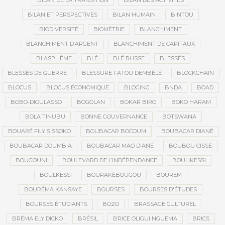
BILAN DE LA TRANSITION
BILAN DES ACTIVITÉS
BILAN ET PERSPECTIVES
BILAN HUMAIN
BINTOU
BIODIVERSITÉ
BIOMÉTRIE
BLANCHIMENT
BLANCHIMENT D’ARGENT
BLANCHIMENT DE CAPITAUX
BLASPHÈME
BLÉ
BLÉ RUSSE
BLESSÉS
BLESSÉS DE GUERRE
BLESSURE FATOU DEMBÉLÉ
BLOCKCHAIN
BLOCUS
BLOCUS ÉCONOMIQUE
BLOGING
BNDA
BOAD
BOBO-DIOULASSO
BOGOLAN
BOKAR BIRO
BOKO HARAM
BOLA TINUBU
BONNE GOUVERNANCE
BOTSWANA
BOUARÉ FILY SISSOKO
BOUBACAR BOCOUM
BOUBACAR DIANÉ
BOUBACAR DOUMBIA
BOUBACAR MAO DIANÉ
BOUBOU CISSÉ
BOUGOUNI
BOULEVARD DE L’INDÉPENDANCE
BOULIKESSI
BOULKESSI
BOURAKÉBOUGOU
BOUREM
BOURÉMA KANSAYE
BOURSES
BOURSES D'ÉTUDES
BOURSES ÉTUDIANTS
BOZO
BRASSAGE CULTUREL
BRÉMA ELY DICKO
BRÉSIL
BRICE OLIGUI NGUEMA
BRICS