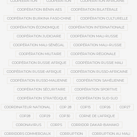
COOPEERATION
COOPÉRATION
COOPÉRATION AFRICAINE
COOPÉRATION BÉNIN AES
COOPÉRATION BILATÉRALE
COOPÉRATION BURKINA FASO-CHINE
COOPÉRATION CULTURELLE
COOPÉRATION ÉCONOMIQUE
COOPÉRATION INTERNATIONALE
COOPÉRATION JUDICIAIRE
COOPÉRATION MALI-RUSSIE
COOPÉRATION MALI-SÉNÉGAL
COOPÉRATION MALI–RUSSIE
COOPÉRATION MILITAIRE
COOPÉRATION RÉGIONALE
COOPÉRATION RUSSIE AFRIQUE
COOPÉRATION RUSSIE MALI
COOPÉRATION RUSSIE-AFRIQUE
COOPÉRATION RUSSO-AFRICAINE
COOPÉRATION RUSSO-MALIENNE
COOPÉRATION SAHÉLIENNE
COOPÉRATION SÉCURITAIRE
COOPÉRATION SPORTIVE
COOPÉRATION STRATÉGIQUE
COOPÉRATION SUD-SUD
COORDINATEUR NATIONAL
COP 28
COP15
COP26
COP27
COP28
COP29
COP30
CORNE DE L’AFRIQUE
CORONAVIRUS
CORPS
CORRIDOR DAKAR-BAMAKO
CORRIDORS COMMERCIAUX
CORRUPTION
CORRUPTION AU MALI