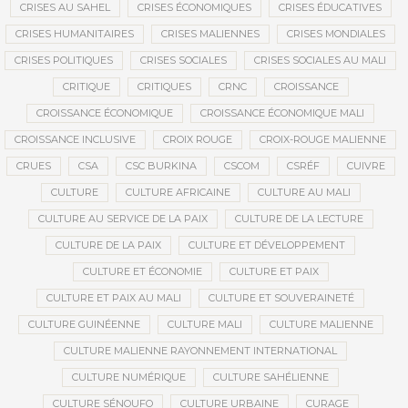
CRISES AU SAHEL
CRISES ÉCONOMIQUES
CRISES ÉDUCATIVES
CRISES HUMANITAIRES
CRISES MALIENNES
CRISES MONDIALES
CRISES POLITIQUES
CRISES SOCIALES
CRISES SOCIALES AU MALI
CRITIQUE
CRITIQUES
CRNC
CROISSANCE
CROISSANCE ÉCONOMIQUE
CROISSANCE ÉCONOMIQUE MALI
CROISSANCE INCLUSIVE
CROIX ROUGE
CROIX-ROUGE MALIENNE
CRUES
CSA
CSC BURKINA
CSCOM
CSRÉF
CUIVRE
CULTURE
CULTURE AFRICAINE
CULTURE AU MALI
CULTURE AU SERVICE DE LA PAIX
CULTURE DE LA LECTURE
CULTURE DE LA PAIX
CULTURE ET DÉVELOPPEMENT
CULTURE ET ÉCONOMIE
CULTURE ET PAIX
CULTURE ET PAIX AU MALI
CULTURE ET SOUVERAINETÉ
CULTURE GUINÉENNE
CULTURE MALI
CULTURE MALIENNE
CULTURE MALIENNE RAYONNEMENT INTERNATIONAL
CULTURE NUMÉRIQUE
CULTURE SAHÉLIENNE
CULTURE SÉNOUFO
CULTURE URBAINE
CURAGE