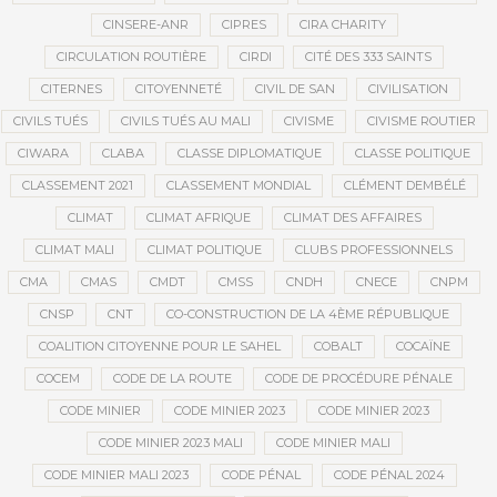
CINSERE-ANR
CIPRES
CIRA CHARITY
CIRCULATION ROUTIÈRE
CIRDI
CITÉ DES 333 SAINTS
CITERNES
CITOYENNETÉ
CIVIL DE SAN
CIVILISATION
CIVILS TUÉS
CIVILS TUÉS AU MALI
CIVISME
CIVISME ROUTIER
CIWARA
CLABA
CLASSE DIPLOMATIQUE
CLASSE POLITIQUE
CLASSEMENT 2021
CLASSEMENT MONDIAL
CLÉMENT DEMBÉLÉ
CLIMAT
CLIMAT AFRIQUE
CLIMAT DES AFFAIRES
CLIMAT MALI
CLIMAT POLITIQUE
CLUBS PROFESSIONNELS
CMA
CMAS
CMDT
CMSS
CNDH
CNECE
CNPM
CNSP
CNT
CO-CONSTRUCTION DE LA 4ÈME RÉPUBLIQUE
COALITION CITOYENNE POUR LE SAHEL
COBALT
COCAÏNE
COCEM
CODE DE LA ROUTE
CODE DE PROCÉDURE PÉNALE
CODE MINIER
CODE MINIER 2023
CODE MINIER 2023
CODE MINIER 2023 MALI
CODE MINIER MALI
CODE MINIER MALI 2023
CODE PÉNAL
CODE PÉNAL 2024