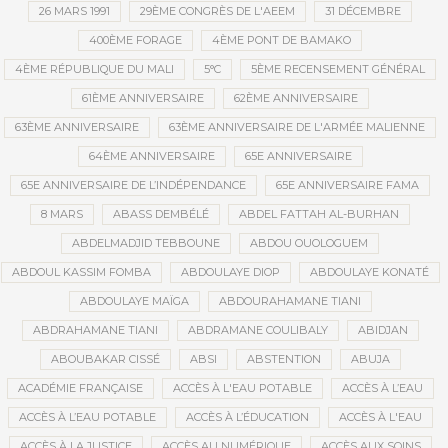
26 MARS 1991
29ÈME CONGRÈS DE L'AEEM
31 DÉCEMBRE
400ÈME FORAGE
4ÈME PONT DE BAMAKO
4ÈME RÉPUBLIQUE DU MALI
5°C
5ÈME RECENSEMENT GÉNÉRAL
61ÈME ANNIVERSAIRE
62ÈME ANNIVERSAIRE
63ÈME ANNIVERSAIRE
63ÈME ANNIVERSAIRE DE L'ARMÉE MALIENNE
64ÈME ANNIVERSAIRE
65E ANNIVERSAIRE
65E ANNIVERSAIRE DE L’INDÉPENDANCE
65E ANNIVERSAIRE FAMA
8 MARS
ABASS DEMBÉLÉ
ABDEL FATTAH AL-BURHAN
ABDELMADJID TEBBOUNE
ABDOU OUOLOGUEM
ABDOUL KASSIM FOMBA
ABDOULAYE DIOP
ABDOULAYE KONATÉ
ABDOULAYE MAÏGA
ABDOURAHAMANE TIANI
ABDRAHAMANE TIANI
ABDRAMANE COULIBALY
ABIDJAN
ABOUBAKAR CISSÉ
ABSI
ABSTENTION
ABUJA
ACADÉMIE FRANÇAISE
ACCÈS À L'EAU POTABLE
ACCÈS À L’EAU
ACCÈS À L’EAU POTABLE
ACCÈS À L’ÉDUCATION
ACCÈS À L'EAU
ACCÈS À LA JUSTICE
ACCÈS AU NUMÉRIQUE
ACCÈS AUX SOINS