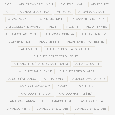
AIGE
AIGLES DAMES DU MALI
AIGLES DU MALI
AIR FRANCE
AISS
AKINWUMI ADESINA
AL-QAÏDA
AL-QAÏDA AU SAHEL
AL-QAÏDA SAHEL
ALAIN MAUFINET
ALASSANE OUATTARA
ALFOUSSEYNI DIAWARA
ALGER
ALGÉRIE
ALGORITHMES
ALHAMDOU AG ILYÈNE
ALI BONGO ODIMBA
ALI FARKA TOURÉ
ALIMENTATION
ALIOUNE TINE
ALLAITEMENT MATERNEL
ALLEMAGNE
ALLIANCE DES ETATS DU SAHEL
ALLIANCE DES ÉTATS DU SAHEL
ALLIANCE DES ÉTATS DU SAHEL (AES)
ALLIANCE SAHEL
ALLIANCE SAHÉLIENNE
ALLIANCES RÉGIONALES
ALOUSSÉNI SANOU
ALPHA CONDÉ
AMADOU AYA SANOGO
AMADOU BAGAYOKO
AMADOU ET LES AUTRES
AMADOU ET MARIAM
AMADOU HAMPATÉ BÂ
AMADOU HAMPÂTÉ BÂ
AMADOU HOTT
AMADOU KÉITA
AMADOU KEÏTA
AMADOU SY SAVANE
AMADOU SY SAVANÉ