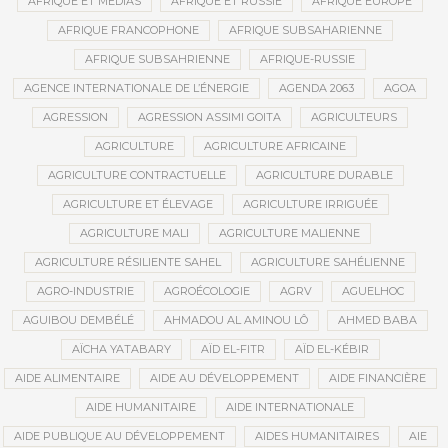
AFRIQUE ET MÉDIAS
AFRIQUE ET RUSSIE
AFRIQUE EUROPE
AFRIQUE FRANCOPHONE
AFRIQUE SUBSAHARIENNE
AFRIQUE SUBSAHRIENNE
AFRIQUE-RUSSIE
AGENCE INTERNATIONALE DE L’ÉNERGIE
AGENDA 2063
AGOA
AGRESSION
AGRESSION ASSIMI GOITA
AGRICULTEURS
AGRICULTURE
AGRICULTURE AFRICAINE
AGRICULTURE CONTRACTUELLE
AGRICULTURE DURABLE
AGRICULTURE ET ÉLEVAGE
AGRICULTURE IRRIGUÉE
AGRICULTURE MALI
AGRICULTURE MALIENNE
AGRICULTURE RÉSILIENTE SAHEL
AGRICULTURE SAHÉLIENNE
AGRO-INDUSTRIE
AGROÉCOLOGIE
AGRV
AGUELHOC
AGUIBOU DEMBÉLÉ
AHMADOU AL AMINOU LÔ
AHMED BABA
AÏCHA YATABARY
AÏD EL-FITR
AÏD EL-KÉBIR
AIDE ALIMENTAIRE
AIDE AU DÉVELOPPEMENT
AIDE FINANCIÈRE
AIDE HUMANITAIRE
AIDE INTERNATIONALE
AIDE PUBLIQUE AU DÉVELOPPEMENT
AIDES HUMANITAIRES
AIE