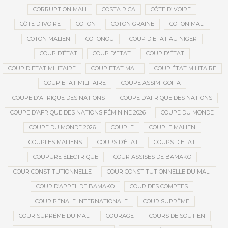
CORRUPTION MALI
COSTA RICA
CÔTE D’IVOIRE
CÔTE D'IVOIRE
COTON
COTON GRAINE
COTON MALI
COTON MALIEN
COTONOU
COUP D'ETAT AU NIGER
COUP D’ÉTAT
COUP D'ETAT
COUP D'ÉTAT
COUP D'ETAT MILITAIRE
COUP ETAT MALI
COUP ÉTAT MILITAIRE
COUP ETAT MILITAIRE
COUPE ASSIMI GOÏTA
COUPE D'AFRIQUE DES NATIONS
COUPE D’AFRIQUE DES NATIONS
COUPE D’AFRIQUE DES NATIONS FÉMININE 2026
COUPE DU MONDE
COUPE DU MONDE 2026
COUPLE
COUPLE MALIEN
COUPLES MALIENS
COUPS D’ÉTAT
COUPS D'ETAT
COUPURE ÉLECTRIQUE
COUR ASSISES DE BAMAKO
COUR CONSTITUTIONNELLE
COUR CONSTITUTIONNELLE DU MALI
COUR D’APPEL DE BAMAKO
COUR DES COMPTES
COUR PÉNALE INTERNATIONALE
COUR SUPRÊME
COUR SUPRÊME DU MALI
COURAGE
COURS DE SOUTIEN