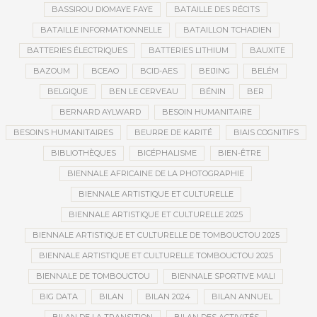
BASSIROU DIOMAYE FAYE
BATAILLE DES RÉCITS
BATAILLE INFORMATIONNELLE
BATAILLON TCHADIEN
BATTERIES ÉLECTRIQUES
BATTERIES LITHIUM
BAUXITE
BAZOUM
BCEAO
BCID-AES
BEIJING
BELÉM
BELGIQUE
BEN LE CERVEAU
BÉNIN
BER
BERNARD AYLWARD
BESOIN HUMANITAIRE
BESOINS HUMANITAIRES
BEURRE DE KARITÉ
BIAIS COGNITIFS
BIBLIOTHÈQUES
BICÉPHALISME
BIEN-ÊTRE
BIENNALE AFRICAINE DE LA PHOTOGRAPHIE
BIENNALE ARTISTIQUE ET CULTURELLE
BIENNALE ARTISTIQUE ET CULTURELLE 2025
BIENNALE ARTISTIQUE ET CULTURELLE DE TOMBOUCTOU 2025
BIENNALE ARTISTIQUE ET CULTURELLE TOMBOUCTOU 2025
BIENNALE DE TOMBOUCTOU
BIENNALE SPORTIVE MALI
BIG DATA
BILAN
BILAN 2024
BILAN ANNUEL