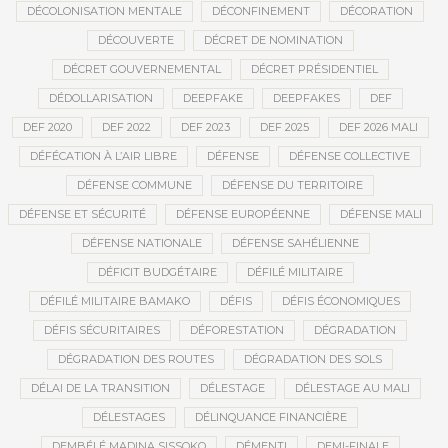
DÉCOLONISATION MENTALE
DÉCONFINEMENT
DÉCORATION
DÉCOUVERTE
DÉCRET DE NOMINATION
DÉCRET GOUVERNEMENTAL
DÉCRET PRÉSIDENTIEL
DÉDOLLARISATION
DEEPFAKE
DEEPFAKES
DEF
DEF 2020
DEF 2022
DEF 2023
DEF 2025
DEF 2026 MALI
DÉFÉCATION À L’AIR LIBRE
DÉFENSE
DÉFENSE COLLECTIVE
DÉFENSE COMMUNE
DÉFENSE DU TERRITOIRE
DÉFENSE ET SÉCURITÉ
DÉFENSE EUROPÉENNE
DÉFENSE MALI
DÉFENSE NATIONALE
DÉFENSE SAHÉLIENNE
DÉFICIT BUDGÉTAIRE
DÉFILÉ MILITAIRE
DÉFILÉ MILITAIRE BAMAKO
DÉFIS
DÉFIS ÉCONOMIQUES
DÉFIS SÉCURITAIRES
DÉFORESTATION
DÉGRADATION
DÉGRADATION DES ROUTES
DÉGRADATION DES SOLS
DÉLAI DE LA TRANSITION
DÉLESTAGE
DÉLESTAGE AU MALI
DÉLESTAGES
DÉLINQUANCE FINANCIÈRE
DEMBÉLÉ MADINA SISSOKO
DÉMENTI
DEMI-FINALE