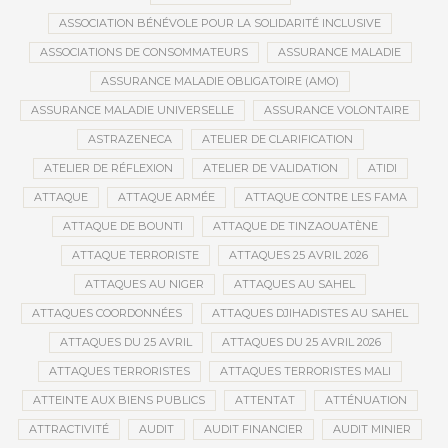
ASSOCIATION BÉNÉVOLE POUR LA SOLIDARITÉ INCLUSIVE
ASSOCIATIONS DE CONSOMMATEURS
ASSURANCE MALADIE
ASSURANCE MALADIE OBLIGATOIRE (AMO)
ASSURANCE MALADIE UNIVERSELLE
ASSURANCE VOLONTAIRE
ASTRAZENECA
ATELIER DE CLARIFICATION
ATELIER DE RÉFLEXION
ATELIER DE VALIDATION
ATIDI
ATTAQUE
ATTAQUE ARMÉE
ATTAQUE CONTRE LES FAMA
ATTAQUE DE BOUNTI
ATTAQUE DE TINZAOUATÈNE
ATTAQUE TERRORISTE
ATTAQUES 25 AVRIL 2026
ATTAQUES AU NIGER
ATTAQUES AU SAHEL
ATTAQUES COORDONNÉES
ATTAQUES DJIHADISTES AU SAHEL
ATTAQUES DU 25 AVRIL
ATTAQUES DU 25 AVRIL 2026
ATTAQUES TERRORISTES
ATTAQUES TERRORISTES MALI
ATTEINTE AUX BIENS PUBLICS
ATTENTAT
ATTÉNUATION
ATTRACTIVITÉ
AUDIT
AUDIT FINANCIER
AUDIT MINIER