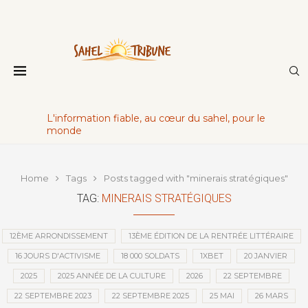
L'information fiable, au cœur du sahel, pour le
monde
Home
Tags
Posts tagged with "minerais stratégiques"
TAG:
MINERAIS STRATÉGIQUES
12ÈME ARRONDISSEMENT
13ÈME ÉDITION DE LA RENTRÉE LITTÉRAIRE
16 JOURS D'ACTIVISME
18 000 SOLDATS
1XBET
20 JANVIER
2025
2025 ANNÉE DE LA CULTURE
2026
22 SEPTEMBRE
22 SEPTEMBRE 2023
22 SEPTEMBRE 2025
25 MAI
26 MARS