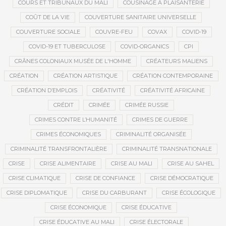
COURS ET TRIBUNAUX DU MALI
COUSINAGE À PLAISANTERIE
COÛT DE LA VIE
COUVERTURE SANITAIRE UNIVERSELLE
COUVERTURE SOCIALE
COUVRE-FEU
COVAX
COVID-19
COVID-19 ET TUBERCULOSE
COVID-ORGANICS
CPI
CRÂNES COLONIAUX MUSÉE DE L'HOMME
CRÉATEURS MALIENS
CRÉATION
CRÉATION ARTISTIQUE
CRÉATION CONTEMPORAINE
CRÉATION D’EMPLOIS
CRÉATIVITÉ
CRÉATIVITÉ AFRICAINE
CRÉDIT
CRIMÉE
CRIMÉE RUSSIE
CRIMES CONTRE L’HUMANITÉ
CRIMES DE GUERRE
CRIMES ÉCONOMIQUES
CRIMINALITÉ ORGANISÉE
CRIMINALITÉ TRANSFRONTALIÈRE
CRIMINALITÉ TRANSNATIONALE
CRISE
CRISE ALIMENTAIRE
CRISE AU MALI
CRISE AU SAHEL
CRISE CLIMATIQUE
CRISE DE CONFIANCE
CRISE DÉMOCRATIQUE
CRISE DIPLOMATIQUE
CRISE DU CARBURANT
CRISE ÉCOLOGIQUE
CRISE ÉCONOMIQUE
CRISE ÉDUCATIVE
CRISE ÉDUCATIVE AU MALI
CRISE ÉLECTORALE