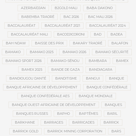
AZERBAÏDJAN
B2GOLD MALI
BABA DAKONO
BABEMBA TRAORÉ
BAC 2026
BAC MALI 2026
BACCALAURÉAT
BACCALAURÉAT 2021
BACCALAURÉAT 2024
BACCALAURÉAT MALI
BACODJICORONI
BAD
BADEA
BAH NDAW
BAISSE DES PRIX
BAKARY TRAORÉ
BALAFON
BAMAKO
BAMAKO 2025
BAMAKO 2026
BAMAKO SÉCURITÉ
BAMAKO SPORT 2026
BAMAKO-SÉNOU
BAMBARA
BAMEX
BAMEX 2025
BANDE DE GAZA
BANDIAGARA
BANDIOUGOU DANTÉ
BANDITISME
BANGUI
BANQUE
BANQUE AFRICAINE DE DÉVELOPPEMENT
BANQUE CONFÉDÉRALE
BANQUE CONFÉDÉRALE AES
BANQUE MONDIALE
BANQUE OUEST-AFRICAINE DE DÉVELOPPEMENT
BANQUES
BANQUES RUSSES
BAPHO
BAPTÊMES
BARIL
BARKHANE
BARRAGES
BARRICADES
BARRICK
BARRICK GOLD
BARRICK MINING CORPORATION
BARS