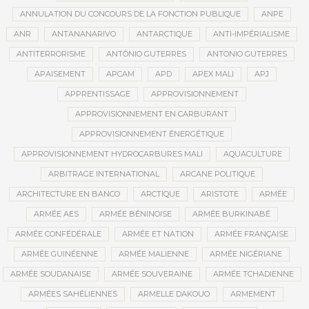
ANNULATION DU CONCOURS DE LA FONCTION PUBLIQUE
ANPE
ANR
ANTANANARIVO
ANTARCTIQUE
ANTI-IMPÉRIALISME
ANTITERRORISME
ANTÓNIO GUTERRES
ANTONIO GUTERRES
APAISEMENT
APCAM
APD
APEX MALI
APJ
APPRENTISSAGE
APPROVISIONNEMENT
APPROVISIONNEMENT EN CARBURANT
APPROVISIONNEMENT ÉNERGÉTIQUE
APPROVISIONNEMENT HYDROCARBURES MALI
AQUACULTURE
ARBITRAGE INTERNATIONAL
ARCANE POLITIQUE
ARCHITECTURE EN BANCO
ARCTIQUE
ARISTOTE
ARMÉE
ARMÉE AES
ARMÉE BÉNINOISE
ARMÉE BURKINABÉ
ARMÉE CONFÉDÉRALE
ARMÉE ET NATION
ARMÉE FRANÇAISE
ARMÉE GUINÉENNE
ARMÉE MALIENNE
ARMÉE NIGÉRIANE
ARMÉE SOUDANAISE
ARMÉE SOUVERAINE
ARMÉE TCHADIENNE
ARMÉES SAHÉLIENNES
ARMELLE DAKOUO
ARMEMENT