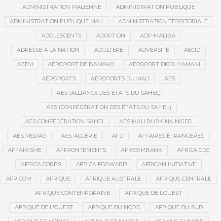
ADMINISTRATION MALIENNE
ADMINISTRATION PUBLIQUE
ADMINISTRATION PUBLIQUE MALI
ADMINISTRATION TERRITORIALE
ADOLESCENTS
ADOPTION
ADP-MALIBA
ADRESSE À LA NATION
ADULTÈRE
ADVERSITÉ
AECID
AEEM
AÉROPORT DE BAMAKO
AÉROPORT DIORI HAMANI
AÉROPORTS
AÉROPORTS DU MALI
AES
AES (ALLIANCE DES ÉTATS DU SAHEL)
AES (CONFÉDÉRATION DES ÉTATS DU SAHEL)
AES CONFÉDÉRATION SAHEL
AES MALI BURKINA NIGER
AES MÉDIAS
AES-ALGÉRIE
AFD
AFFAIRES ÉTRANGÈRES
AFFAIRISME
AFFRONTEMENTS
AFREXIMBANK
AFRICA CDC
AFRICA CORPS
AFRICA FORWARD
AFRICAN INITIATIVE
AFRICOM
AFRIQUE
AFRIQUE AUSTRALE
AFRIQUE CENTRALE
AFRIQUE CONTEMPORAINE
AFRIQUE DE L’OUEST
AFRIQUE DE L'OUEST
AFRIQUE DU NORD
AFRIQUE DU SUD