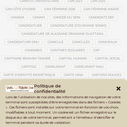
CAMPUS UNIVERSITAIRE
CAN 2023
CAN 2025
CAN CÔTE D'IVOIRE
CAN FÉMININE 2026
CAN FÉMININE MAROC
CANADA
CANAM
CANCER DU SEIN
CANDIDATS DEF
CANDIDATURE
CANDIDATURE D'OUSMANE SONKO
CANDIDATURE DE ALASSANE DRAMANE OUATTARA
CANDIDATURE ONU
CANICULE
CANICULES
CANIVEAUX
CANNABIS
CANTINES SCOLAIRES
CAP
CAPITAINE IBRAHIM TRAORÉ
CAPITAL HUMAIN
CAPITAL SOCIAL
CAPITOLE
CARBURANT
CARBURANT MALI
CARTE D’IDENTITÉ BIOMÉTRIQUE
CARTE NINA
CARTONS ROUGES
CASABLANCA
CATASTROPHE
CATASTROPHE NATURELLE
Politique de
confidentialité
CATASTROPHES CLIMATIQUES
CATASTROPHES NATURELLES
Lors de l’utilisation de nos sites, des informations de navigation de votre
CAUTION 10 000 DOLLARS
CAUTION DE VISA
CDAT
CECOGEC
terminal sont susceptibles d’être enregistrées dans des fichiers « Cookies
». Ces fichiers sont installés sur votre terminal en fonction de vos choix,
CÉDÉAO
CEDEAO
CEI
CÉLÉBRATION NATIONALE
CEMAC
modifiables à tout moment. Un cookie est un fichier enregistré sur le
CEMAPI
CEN-SNESUP
CENOU
CENSURE
disque dur de votre terminal, permettant à l’émetteur d’identifier le
terminal pendant sa durée de validation.
CENTRAFRIQUE
CENTRALE SOLAIRE