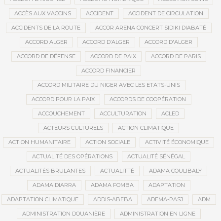
ACCÈS AUX VACCINS
ACCIDENT
ACCIDENT DE CIRCULATION
ACCIDENTS DE LA ROUTE
ACCOR ARENA CONCERT SIDIKI DIABATÉ
ACCORD ALGER
ACCORD D’ALGER
ACCORD D'ALGER
ACCORD DE DÉFENSE
ACCORD DE PAIX
ACCORD DE PARIS
ACCORD FINANCIER
ACCORD MILITAIRE DU NIGER AVEC LES ETATS-UNIS
ACCORD POUR LA PAIX
ACCORDS DE COOPÉRATION
ACCOUCHEMENT
ACCULTURATION
ACLED
ACTEURS CULTURELS
ACTION CLIMATIQUE
ACTION HUMANITAIRE
ACTION SOCIALE
ACTIVITÉ ÉCONOMIQUE
ACTUALITÉ DES OPÉRATIONS
ACTUALITÉ SÉNÉGAL
ACTUALITÉS BRULANTES
ACTUALITTÉ
ADAMA COULIBALY
ADAMA DIARRA
ADAMA FOMBA
ADAPTATION
ADAPTATION CLIMATIQUE
ADDIS-ABEBA
ADEMA-PASJ
ADM
ADMINISTRATION DOUANIÈRE
ADMINISTRATION EN LIGNE