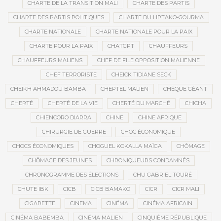
CHARTE DE LA TRANSITION MALI
CHARTE DES PARTIS
CHARTE DES PARTIS POLITIQUES
CHARTE DU LIPTAKO-GOURMA
CHARTE NATIONALE
CHARTE NATIONALE POUR LA PAIX
CHARTE POUR LA PAIX
CHATGPT
CHAUFFEURS
CHAUFFEURS MALIENS
CHEF DE FILE OPPOSITION MALIENNE
CHEF TERRORISTE
CHEICK TIDIANE SECK
CHEIKH AHMADOU BAMBA
CHEPTEL MALIEN
CHÈQUE GÉANT
CHERTÉ
CHERTÉ DE LA VIE
CHERTÉ DU MARCHÉ
CHICHA
CHIENCORO DIARRA
CHINE
CHINE AFRIQUE
CHIRURGIE DE GUERRE
CHOC ÉCONOMIQUE
CHOCS ÉCONOMIQUES
CHOGUEL KOKALLA MAÏGA
CHÔMAGE
CHÔMAGE DES JEUNES
CHRONIQUEURS CONDAMNÉS
CHRONOGRAMME DES ÉLECTIONS
CHU GABRIEL TOURÉ
CHUTE IBK
CICB
CICB BAMAKO
CICR
CICR MALI
CIGARETTE
CINEMA
CINÉMA
CINÉMA AFRICAIN
CINÉMA BABEMBA
CINÉMA MALIEN
CINQUIÈME RÉPUBLIQUE