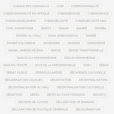
CURAGE DES CANIVEAUX
CVJR
CYBERCRIMINALITÉ
CYBERCRIMINALITÉ EN AFRIQUE
CYBERDÉFENSE
CYBERESPACE
CYBERHARCÈLEMENT
CYBERSÉCURITÉ
CYBERSÉCURITÉ MALI
CYRIL RAMAPHOSA
DAECH
DAKAR
DAMBÉ
DAMIBA
DAMIBA AU MALI
DANA AMBASSAGOU
DANBÉ
DANBÉ KOLOSIBAW
DANEMARK
DANGER
DANGORONI
DANIEL SIMÉON KÉLÉMA
DANSE
DANSE TRADITIONNELLE
DAOUD ALY MOHAMMEDINE
DAOUD MOHAMEDINE
DAOUDA TÉKÉTÉ
DATE DE LA PRÉSIDENTIELLE
DDR-I
DÉBAT
DÉBAT PUBLIC
DÉBROUILLARDISE
DÉCADENCE CULTURELLE
DÉCADENCE DES VALEURS
DÉCAPITATION
DÉCENTRALISATION
DÉCENTRALISATION AU MALI
DÉCENTRALISATION CULTURELLE
DÉCEPTION
DÉCÈS
DÉCÈS DU PAPE FRANÇOIS
DÉCHETS
DÉCISION DE JUSTICE
DÉCLARATION DE BAMAKO
DÉCLARATION DE POLITIQUE GÉNÉRALE
DÉCOLONISATION