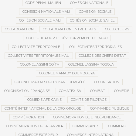
CODE PÉNAL MALIEN
COHÉSION NATIONALE
COHÉSION NATIONALE MALI
COHÉSION SOCIALE
COHÉSION SOCIALE MALI
COHÉSION SOCIALE SAHEL
COLLABORATION
COLLABORATION ENTRE ETATS
COLLECTEURS
COLLECTIF POUR LE DÉVELOPPEMENT DE BAKO
COLLECTIVITÉ TERRITORIALE
COLLECTIVITÉS TERRITORIALES
COLLECTIVITÉS TERRITORIALES MALI
COLLÈGE DES CHEFS D’ÉTAT
COLONEL ASSIMI GOÏTA
COLONEL LASSINA TOGOLA
COLONEL MAMADY DOUMBOUYA
COLONEL-MAJOR SOULEYMANE DEMBÉLÉ
COLONISATION
COLONISATION FRANÇAISE
COMATEX-SA
COMBAT
COMÉDIE
COMÉDIE AFRICAINE
COMITÉ DE PILOTAGE
COMITÉ INTERNATIONAL DE LA CROIX-ROUGE
COMMANDE PUBLIQUE
COMMÉMORATION
COMMÉMORATION DE L'INDÉPENDANCE
COMMÉMORATION DU 14 JANVIER
COMMERÇANTS
COMMERCE
COMMERCE EXTÉRIEUR
COMMERCE INTERNATIONAL