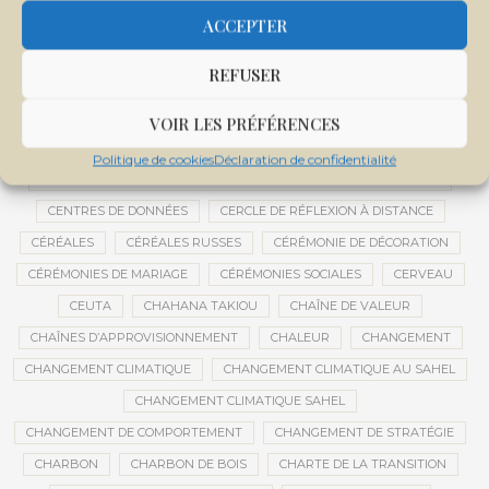
CENTRALE SOLAIRE DE SANANKOROBA
CENTRALES SOLAIRES
ACCEPTER
CENTRE D'INTELLIGENCE ARTIFICIELLE
REFUSER
CENTRE DE SANTÉ COMMUNAUTAIRE
CENTRE DU MALI
CENTRE INTERNATIONAL DE CONFÉRENCES DE BAMAKO
VOIR LES PRÉFÉRENCES
CENTRE MALI
Politique de cookies
Déclaration de confidentialité
CENTRE NATIONAL DES EXAMENS ET CONCOURS DE L’ÉDUCATION
CENTRES DE DONNÉES
CERCLE DE RÉFLEXION À DISTANCE
CÉRÉALES
CÉRÉALES RUSSES
CÉRÉMONIE DE DÉCORATION
CÉRÉMONIES DE MARIAGE
CÉRÉMONIES SOCIALES
CERVEAU
CEUTA
CHAHANA TAKIOU
CHAÎNE DE VALEUR
CHAÎNES D’APPROVISIONNEMENT
CHALEUR
CHANGEMENT
CHANGEMENT CLIMATIQUE
CHANGEMENT CLIMATIQUE AU SAHEL
CHANGEMENT CLIMATIQUE SAHEL
CHANGEMENT DE COMPORTEMENT
CHANGEMENT DE STRATÉGIE
CHARBON
CHARBON DE BOIS
CHARTE DE LA TRANSITION