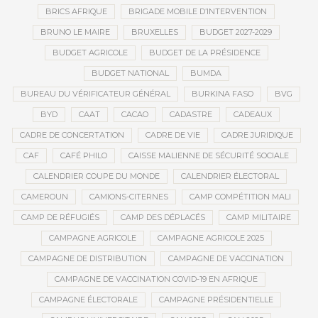
BRICS AFRIQUE
BRIGADE MOBILE D’INTERVENTION
BRUNO LE MAIRE
BRUXELLES
BUDGET 2027-2029
BUDGET AGRICOLE
BUDGET DE LA PRÉSIDENCE
BUDGET NATIONAL
BUMDA
BUREAU DU VÉRIFICATEUR GÉNÉRAL
BURKINA FASO
BVG
BYD
CAAT
CACAO
CADASTRE
CADEAUX
CADRE DE CONCERTATION
CADRE DE VIE
CADRE JURIDIQUE
CAF
CAFÉ PHILO
CAISSE MALIENNE DE SÉCURITÉ SOCIALE
CALENDRIER COUPE DU MONDE
CALENDRIER ÉLECTORAL
CAMEROUN
CAMIONS-CITERNES
CAMP COMPÉTITION MALI
CAMP DE RÉFUGIÉS
CAMP DES DÉPLACÉS
CAMP MILITAIRE
CAMPAGNE AGRICOLE
CAMPAGNE AGRICOLE 2025
CAMPAGNE DE DISTRIBUTION
CAMPAGNE DE VACCINATION
CAMPAGNE DE VACCINATION COVID-19 EN AFRIQUE
CAMPAGNE ÉLECTORALE
CAMPAGNE PRÉSIDENTIELLE