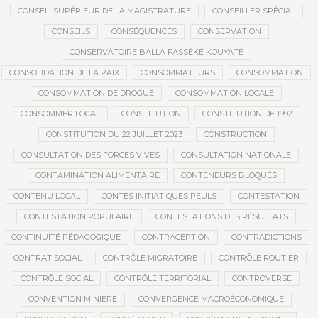
CONSEIL SUPÉRIEUR DE LA MAGISTRATURE
CONSEILLER SPÉCIAL
CONSEILS
CONSÉQUENCES
CONSERVATION
CONSERVATOIRE BALLA FASSÉKÉ KOUYATÉ
CONSOLIDATION DE LA PAIX
CONSOMMATEURS
CONSOMMATION
CONSOMMATION DE DROGUE
CONSOMMATION LOCALE
CONSOMMER LOCAL
CONSTITUTION
CONSTITUTION DE 1992
CONSTITUTION DU 22 JUILLET 2023
CONSTRUCTION
CONSULTATION DES FORCES VIVES
CONSULTATION NATIONALE
CONTAMINATION ALIMENTAIRE
CONTENEURS BLOQUÉS
CONTENU LOCAL
CONTES INITIATIQUES PEULS
CONTESTATION
CONTESTATION POPULAIRE
CONTESTATIONS DES RÉSULTATS
CONTINUITÉ PÉDAGOGIQUE
CONTRACEPTION
CONTRADICTIONS
CONTRAT SOCIAL
CONTRÔLE MIGRATOIRE
CONTRÔLE ROUTIER
CONTRÔLE SOCIAL
CONTRÔLE TERRITORIAL
CONTROVERSE
CONVENTION MINIÈRE
CONVERGENCE MACROÉCONOMIQUE