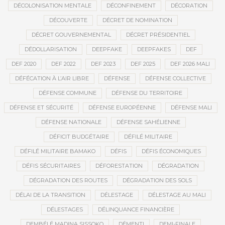
DÉCOLONISATION MENTALE
DÉCONFINEMENT
DÉCORATION
DÉCOUVERTE
DÉCRET DE NOMINATION
DÉCRET GOUVERNEMENTAL
DÉCRET PRÉSIDENTIEL
DÉDOLLARISATION
DEEPFAKE
DEEPFAKES
DEF
DEF 2020
DEF 2022
DEF 2023
DEF 2025
DEF 2026 MALI
DÉFÉCATION À L’AIR LIBRE
DÉFENSE
DÉFENSE COLLECTIVE
DÉFENSE COMMUNE
DÉFENSE DU TERRITOIRE
DÉFENSE ET SÉCURITÉ
DÉFENSE EUROPÉENNE
DÉFENSE MALI
DÉFENSE NATIONALE
DÉFENSE SAHÉLIENNE
DÉFICIT BUDGÉTAIRE
DÉFILÉ MILITAIRE
DÉFILÉ MILITAIRE BAMAKO
DÉFIS
DÉFIS ÉCONOMIQUES
DÉFIS SÉCURITAIRES
DÉFORESTATION
DÉGRADATION
DÉGRADATION DES ROUTES
DÉGRADATION DES SOLS
DÉLAI DE LA TRANSITION
DÉLESTAGE
DÉLESTAGE AU MALI
DÉLESTAGES
DÉLINQUANCE FINANCIÈRE
DEMBÉLÉ MADINA SISSOKO
DÉMENTI
DEMI-FINALE