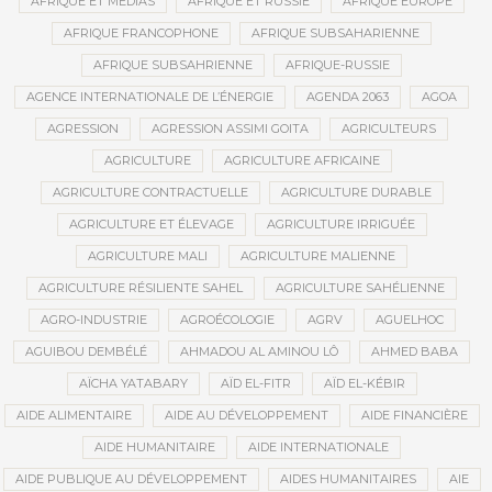
AFRIQUE ET MÉDIAS
AFRIQUE ET RUSSIE
AFRIQUE EUROPE
AFRIQUE FRANCOPHONE
AFRIQUE SUBSAHARIENNE
AFRIQUE SUBSAHRIENNE
AFRIQUE-RUSSIE
AGENCE INTERNATIONALE DE L’ÉNERGIE
AGENDA 2063
AGOA
AGRESSION
AGRESSION ASSIMI GOITA
AGRICULTEURS
AGRICULTURE
AGRICULTURE AFRICAINE
AGRICULTURE CONTRACTUELLE
AGRICULTURE DURABLE
AGRICULTURE ET ÉLEVAGE
AGRICULTURE IRRIGUÉE
AGRICULTURE MALI
AGRICULTURE MALIENNE
AGRICULTURE RÉSILIENTE SAHEL
AGRICULTURE SAHÉLIENNE
AGRO-INDUSTRIE
AGROÉCOLOGIE
AGRV
AGUELHOC
AGUIBOU DEMBÉLÉ
AHMADOU AL AMINOU LÔ
AHMED BABA
AÏCHA YATABARY
AÏD EL-FITR
AÏD EL-KÉBIR
AIDE ALIMENTAIRE
AIDE AU DÉVELOPPEMENT
AIDE FINANCIÈRE
AIDE HUMANITAIRE
AIDE INTERNATIONALE
AIDE PUBLIQUE AU DÉVELOPPEMENT
AIDES HUMANITAIRES
AIE