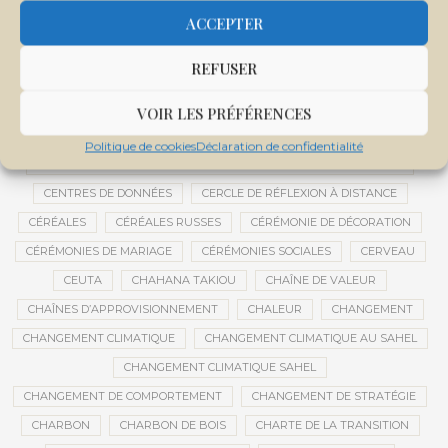
CENTRALE SOLAIRE DE SANANKOROBA
CENTRALES SOLAIRES
ACCEPTER
CENTRE D'INTELLIGENCE ARTIFICIELLE
REFUSER
CENTRE DE SANTÉ COMMUNAUTAIRE
CENTRE DU MALI
CENTRE INTERNATIONAL DE CONFÉRENCES DE BAMAKO
VOIR LES PRÉFÉRENCES
CENTRE MALI
Politique de cookies
Déclaration de confidentialité
CENTRE NATIONAL DES EXAMENS ET CONCOURS DE L’ÉDUCATION
CENTRES DE DONNÉES
CERCLE DE RÉFLEXION À DISTANCE
CÉRÉALES
CÉRÉALES RUSSES
CÉRÉMONIE DE DÉCORATION
CÉRÉMONIES DE MARIAGE
CÉRÉMONIES SOCIALES
CERVEAU
CEUTA
CHAHANA TAKIOU
CHAÎNE DE VALEUR
CHAÎNES D’APPROVISIONNEMENT
CHALEUR
CHANGEMENT
CHANGEMENT CLIMATIQUE
CHANGEMENT CLIMATIQUE AU SAHEL
CHANGEMENT CLIMATIQUE SAHEL
CHANGEMENT DE COMPORTEMENT
CHANGEMENT DE STRATÉGIE
CHARBON
CHARBON DE BOIS
CHARTE DE LA TRANSITION