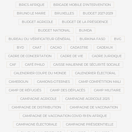
BRICS AFRIQUE
BRIGADE MOBILE D’INTERVENTION
BRUNO LE MAIRE
BRUXELLES
BUDGET 2027-2029
BUDGET AGRICOLE
BUDGET DE LA PRÉSIDENCE
BUDGET NATIONAL
BUMDA
BUREAU DU VÉRIFICATEUR GÉNÉRAL
BURKINA FASO
BVG
BYD
CAAT
CACAO
CADASTRE
CADEAUX
CADRE DE CONCERTATION
CADRE DE VIE
CADRE JURIDIQUE
CAF
CAFÉ PHILO
CAISSE MALIENNE DE SÉCURITÉ SOCIALE
CALENDRIER COUPE DU MONDE
CALENDRIER ÉLECTORAL
CAMEROUN
CAMIONS-CITERNES
CAMP COMPÉTITION MALI
CAMP DE RÉFUGIÉS
CAMP DES DÉPLACÉS
CAMP MILITAIRE
CAMPAGNE AGRICOLE
CAMPAGNE AGRICOLE 2025
CAMPAGNE DE DISTRIBUTION
CAMPAGNE DE VACCINATION
CAMPAGNE DE VACCINATION COVID-19 EN AFRIQUE
CAMPAGNE ÉLECTORALE
CAMPAGNE PRÉSIDENTIELLE