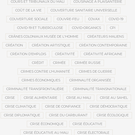
COURS ET TRIBUNAUX DU MALI
COUSINAGE À PLAISANTERIE
COÛT DE LA VIE
COUVERTURE SANITAIRE UNIVERSELLE
COUVERTURE SOCIALE
COUVRE-FEU
COVAX
COVID-19
COVID-19 ET TUBERCULOSE
COVID-ORGANICS
CPI
CRÂNES COLONIAUX MUSÉE DE L'HOMME
CRÉATEURS MALIENS
CRÉATION
CRÉATION ARTISTIQUE
CRÉATION CONTEMPORAINE
CRÉATION D’EMPLOIS
CRÉATIVITÉ
CRÉATIVITÉ AFRICAINE
CRÉDIT
CRIMÉE
CRIMÉE RUSSIE
CRIMES CONTRE L’HUMANITÉ
CRIMES DE GUERRE
CRIMES ÉCONOMIQUES
CRIMINALITÉ ORGANISÉE
CRIMINALITÉ TRANSFRONTALIÈRE
CRIMINALITÉ TRANSNATIONALE
CRISE
CRISE ALIMENTAIRE
CRISE AU MALI
CRISE AU SAHEL
CRISE CLIMATIQUE
CRISE DE CONFIANCE
CRISE DÉMOCRATIQUE
CRISE DIPLOMATIQUE
CRISE DU CARBURANT
CRISE ÉCOLOGIQUE
CRISE ÉCONOMIQUE
CRISE ÉDUCATIVE
CRISE ÉDUCATIVE AU MALI
CRISE ÉLECTORALE