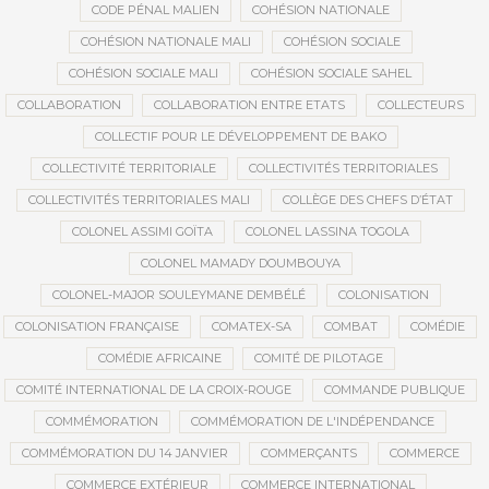
CODE PÉNAL MALIEN
COHÉSION NATIONALE
COHÉSION NATIONALE MALI
COHÉSION SOCIALE
COHÉSION SOCIALE MALI
COHÉSION SOCIALE SAHEL
COLLABORATION
COLLABORATION ENTRE ETATS
COLLECTEURS
COLLECTIF POUR LE DÉVELOPPEMENT DE BAKO
COLLECTIVITÉ TERRITORIALE
COLLECTIVITÉS TERRITORIALES
COLLECTIVITÉS TERRITORIALES MALI
COLLÈGE DES CHEFS D’ÉTAT
COLONEL ASSIMI GOÏTA
COLONEL LASSINA TOGOLA
COLONEL MAMADY DOUMBOUYA
COLONEL-MAJOR SOULEYMANE DEMBÉLÉ
COLONISATION
COLONISATION FRANÇAISE
COMATEX-SA
COMBAT
COMÉDIE
COMÉDIE AFRICAINE
COMITÉ DE PILOTAGE
COMITÉ INTERNATIONAL DE LA CROIX-ROUGE
COMMANDE PUBLIQUE
COMMÉMORATION
COMMÉMORATION DE L'INDÉPENDANCE
COMMÉMORATION DU 14 JANVIER
COMMERÇANTS
COMMERCE
COMMERCE EXTÉRIEUR
COMMERCE INTERNATIONAL