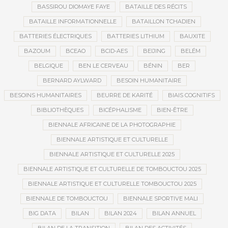
BASSIROU DIOMAYE FAYE
BATAILLE DES RÉCITS
BATAILLE INFORMATIONNELLE
BATAILLON TCHADIEN
BATTERIES ÉLECTRIQUES
BATTERIES LITHIUM
BAUXITE
BAZOUM
BCEAO
BCID-AES
BEIJING
BELÉM
BELGIQUE
BEN LE CERVEAU
BÉNIN
BER
BERNARD AYLWARD
BESOIN HUMANITAIRE
BESOINS HUMANITAIRES
BEURRE DE KARITÉ
BIAIS COGNITIFS
BIBLIOTHÈQUES
BICÉPHALISME
BIEN-ÊTRE
BIENNALE AFRICAINE DE LA PHOTOGRAPHIE
BIENNALE ARTISTIQUE ET CULTURELLE
BIENNALE ARTISTIQUE ET CULTURELLE 2025
BIENNALE ARTISTIQUE ET CULTURELLE DE TOMBOUCTOU 2025
BIENNALE ARTISTIQUE ET CULTURELLE TOMBOUCTOU 2025
BIENNALE DE TOMBOUCTOU
BIENNALE SPORTIVE MALI
BIG DATA
BILAN
BILAN 2024
BILAN ANNUEL