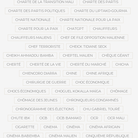
CHARTE DE LA TRANSITION MALI
CHARTE DES PARTIS
CHARTE DES PARTIS POLITIQUES
CHARTE DU LIPTAKO-GOURMA
CHARTE NATIONALE
CHARTE NATIONALE POUR LA PAIX
CHARTE POUR LA PAIX
CHATGPT
CHAUFFEURS
CHAUFFEURS MALIENS
CHEF DE FILE OPPOSITION MALIENNE
CHEF TERRORISTE
CHEICK TIDIANE SECK
CHEIKH AHMADOU BAMBA
CHEPTEL MALIEN
CHÈQUE GÉANT
CHERTÉ
CHERTÉ DE LA VIE
CHERTÉ DU MARCHÉ
CHICHA
CHIENCORO DIARRA
CHINE
CHINE AFRIQUE
CHIRURGIE DE GUERRE
CHOC ÉCONOMIQUE
CHOCS ÉCONOMIQUES
CHOGUEL KOKALLA MAÏGA
CHÔMAGE
CHÔMAGE DES JEUNES
CHRONIQUEURS CONDAMNÉS
CHRONOGRAMME DES ÉLECTIONS
CHU GABRIEL TOURÉ
CHUTE IBK
CICB
CICB BAMAKO
CICR
CICR MALI
CIGARETTE
CINEMA
CINÉMA
CINÉMA AFRICAIN
CINÉMA BABEMBA
CINÉMA MALIEN
CINQUIÈME RÉPUBLIQUE