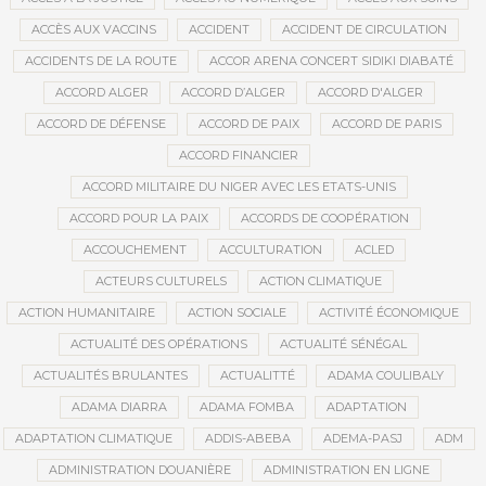
ACCÈS AUX VACCINS
ACCIDENT
ACCIDENT DE CIRCULATION
ACCIDENTS DE LA ROUTE
ACCOR ARENA CONCERT SIDIKI DIABATÉ
ACCORD ALGER
ACCORD D’ALGER
ACCORD D'ALGER
ACCORD DE DÉFENSE
ACCORD DE PAIX
ACCORD DE PARIS
ACCORD FINANCIER
ACCORD MILITAIRE DU NIGER AVEC LES ETATS-UNIS
ACCORD POUR LA PAIX
ACCORDS DE COOPÉRATION
ACCOUCHEMENT
ACCULTURATION
ACLED
ACTEURS CULTURELS
ACTION CLIMATIQUE
ACTION HUMANITAIRE
ACTION SOCIALE
ACTIVITÉ ÉCONOMIQUE
ACTUALITÉ DES OPÉRATIONS
ACTUALITÉ SÉNÉGAL
ACTUALITÉS BRULANTES
ACTUALITTÉ
ADAMA COULIBALY
ADAMA DIARRA
ADAMA FOMBA
ADAPTATION
ADAPTATION CLIMATIQUE
ADDIS-ABEBA
ADEMA-PASJ
ADM
ADMINISTRATION DOUANIÈRE
ADMINISTRATION EN LIGNE