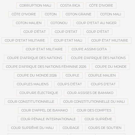
CORRUPTION MALI
COSTA RICA
CÔTE D’IVOIRE
CÔTE D'IVOIRE
COTON
COTON GRAINE
COTON MALI
COTON MALIEN
COTONOU
COUP D'ETAT AU NIGER
COUP D’ÉTAT
COUP D'ETAT
COUP D'ÉTAT
COUP D'ETAT MILITAIRE
COUP ETAT MALI
COUP ÉTAT MILITAIRE
COUP ETAT MILITAIRE
COUPE ASSIMI GOÏTA
COUPE D'AFRIQUE DES NATIONS
COUPE D’AFRIQUE DES NATIONS
COUPE D’AFRIQUE DES NATIONS FÉMININE 2026
COUPE DU MONDE
COUPE DU MONDE 2026
COUPLE
COUPLE MALIEN
COUPLES MALIENS
COUPS D’ÉTAT
COUPS D'ETAT
COUPURE ÉLECTRIQUE
COUR ASSISES DE BAMAKO
COUR CONSTITUTIONNELLE
COUR CONSTITUTIONNELLE DU MALI
COUR D’APPEL DE BAMAKO
COUR DES COMPTES
COUR PÉNALE INTERNATIONALE
COUR SUPRÊME
COUR SUPRÊME DU MALI
COURAGE
COURS DE SOUTIEN