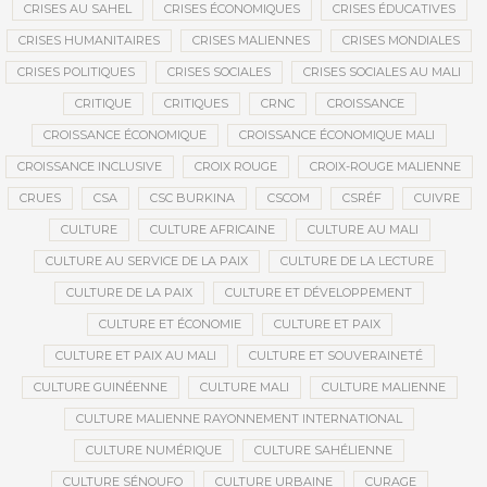
CRISES AU SAHEL
CRISES ÉCONOMIQUES
CRISES ÉDUCATIVES
CRISES HUMANITAIRES
CRISES MALIENNES
CRISES MONDIALES
CRISES POLITIQUES
CRISES SOCIALES
CRISES SOCIALES AU MALI
CRITIQUE
CRITIQUES
CRNC
CROISSANCE
CROISSANCE ÉCONOMIQUE
CROISSANCE ÉCONOMIQUE MALI
CROISSANCE INCLUSIVE
CROIX ROUGE
CROIX-ROUGE MALIENNE
CRUES
CSA
CSC BURKINA
CSCOM
CSRÉF
CUIVRE
CULTURE
CULTURE AFRICAINE
CULTURE AU MALI
CULTURE AU SERVICE DE LA PAIX
CULTURE DE LA LECTURE
CULTURE DE LA PAIX
CULTURE ET DÉVELOPPEMENT
CULTURE ET ÉCONOMIE
CULTURE ET PAIX
CULTURE ET PAIX AU MALI
CULTURE ET SOUVERAINETÉ
CULTURE GUINÉENNE
CULTURE MALI
CULTURE MALIENNE
CULTURE MALIENNE RAYONNEMENT INTERNATIONAL
CULTURE NUMÉRIQUE
CULTURE SAHÉLIENNE
CULTURE SÉNOUFO
CULTURE URBAINE
CURAGE