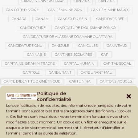
CAMPUS UNIVERSITAIRE
CAN 2023
CAN 2025
CAN CÔTE D'IVOIRE
CAN FÉMININE 2026
CAN FÉMININE MAROC
CANADA
CANAM
CANCER DU SEIN
CANDIDATS DEF
CANDIDATURE
CANDIDATURE D'OUSMANE SONKO
CANDIDATURE DE ALASSANE DRAMANE OUATTARA
CANDIDATURE ONU
CANICULE
CANICULES
CANIVEAUX
CANNABIS
CANTINES SCOLAIRES
CAP
CAPITAINE IBRAHIM TRAORÉ
CAPITAL HUMAIN
CAPITAL SOCIAL
CAPITOLE
CARBURANT
CARBURANT MALI
CARTE D’IDENTITÉ BIOMÉTRIQUE
CARTE NINA
CARTONS ROUGES
CASABLANCA
CATASTROPHE
CATASTROPHE NATURELLE
Politique de
confidentialité
CATASTROPHES CLIMATIQUES
CATASTROPHES NATURELLES
Lors de l’utilisation de nos sites, des informations de navigation de votre
CAUTION 10 000 DOLLARS
CAUTION DE VISA
CDAT
CECOGEC
terminal sont susceptibles d’être enregistrées dans des fichiers « Cookies
». Ces fichiers sont installés sur votre terminal en fonction de vos choix,
CEDEAO
CÉDÉAO
CEI
CÉLÉBRATION NATIONALE
CEMAC
modifiables à tout moment. Un cookie est un fichier enregistré sur le
CEMAPI
CEN-SNESUP
CENOU
CENSURE
disque dur de votre terminal, permettant à l’émetteur d’identifier le
terminal pendant sa durée de validation.
CENTRAFRIQUE
CENTRALE SOLAIRE