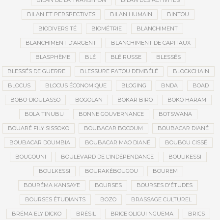
BILAN DE LA TRANSITION
BILAN DES ACTIVITÉS
BILAN ET PERSPECTIVES
BILAN HUMAIN
BINTOU
BIODIVERSITÉ
BIOMÉTRIE
BLANCHIMENT
BLANCHIMENT D’ARGENT
BLANCHIMENT DE CAPITAUX
BLASPHÈME
BLÉ
BLÉ RUSSE
BLESSÉS
BLESSÉS DE GUERRE
BLESSURE FATOU DEMBÉLÉ
BLOCKCHAIN
BLOCUS
BLOCUS ÉCONOMIQUE
BLOGING
BNDA
BOAD
BOBO-DIOULASSO
BOGOLAN
BOKAR BIRO
BOKO HARAM
BOLA TINUBU
BONNE GOUVERNANCE
BOTSWANA
BOUARÉ FILY SISSOKO
BOUBACAR BOCOUM
BOUBACAR DIANÉ
BOUBACAR DOUMBIA
BOUBACAR MAO DIANÉ
BOUBOU CISSÉ
BOUGOUNI
BOULEVARD DE L’INDÉPENDANCE
BOULIKESSI
BOULKESSI
BOURAKÉBOUGOU
BOUREM
BOURÉMA KANSAYE
BOURSES
BOURSES D'ÉTUDES
BOURSES ÉTUDIANTS
BOZO
BRASSAGE CULTUREL
BRÉMA ELY DICKO
BRÉSIL
BRICE OLIGUI NGUEMA
BRICS