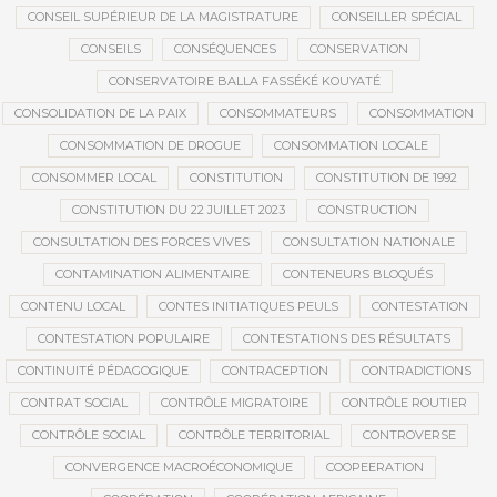
CONSEIL SUPÉRIEUR DE LA MAGISTRATURE
CONSEILLER SPÉCIAL
CONSEILS
CONSÉQUENCES
CONSERVATION
CONSERVATOIRE BALLA FASSÉKÉ KOUYATÉ
CONSOLIDATION DE LA PAIX
CONSOMMATEURS
CONSOMMATION
CONSOMMATION DE DROGUE
CONSOMMATION LOCALE
CONSOMMER LOCAL
CONSTITUTION
CONSTITUTION DE 1992
CONSTITUTION DU 22 JUILLET 2023
CONSTRUCTION
CONSULTATION DES FORCES VIVES
CONSULTATION NATIONALE
CONTAMINATION ALIMENTAIRE
CONTENEURS BLOQUÉS
CONTENU LOCAL
CONTES INITIATIQUES PEULS
CONTESTATION
CONTESTATION POPULAIRE
CONTESTATIONS DES RÉSULTATS
CONTINUITÉ PÉDAGOGIQUE
CONTRACEPTION
CONTRADICTIONS
CONTRAT SOCIAL
CONTRÔLE MIGRATOIRE
CONTRÔLE ROUTIER
CONTRÔLE SOCIAL
CONTRÔLE TERRITORIAL
CONTROVERSE
CONVERGENCE MACROÉCONOMIQUE
COOPEERATION