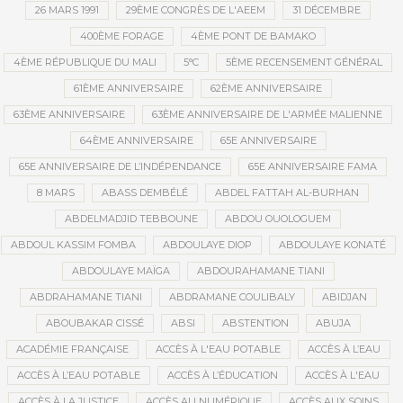
26 MARS 1991
29ÈME CONGRÈS DE L'AEEM
31 DÉCEMBRE
400ÈME FORAGE
4ÈME PONT DE BAMAKO
4ÈME RÉPUBLIQUE DU MALI
5°C
5ÈME RECENSEMENT GÉNÉRAL
61ÈME ANNIVERSAIRE
62ÈME ANNIVERSAIRE
63ÈME ANNIVERSAIRE
63ÈME ANNIVERSAIRE DE L'ARMÉE MALIENNE
64ÈME ANNIVERSAIRE
65E ANNIVERSAIRE
65E ANNIVERSAIRE DE L’INDÉPENDANCE
65E ANNIVERSAIRE FAMA
8 MARS
ABASS DEMBÉLÉ
ABDEL FATTAH AL-BURHAN
ABDELMADJID TEBBOUNE
ABDOU OUOLOGUEM
ABDOUL KASSIM FOMBA
ABDOULAYE DIOP
ABDOULAYE KONATÉ
ABDOULAYE MAÏGA
ABDOURAHAMANE TIANI
ABDRAHAMANE TIANI
ABDRAMANE COULIBALY
ABIDJAN
ABOUBAKAR CISSÉ
ABSI
ABSTENTION
ABUJA
ACADÉMIE FRANÇAISE
ACCÈS À L'EAU POTABLE
ACCÈS À L’EAU
ACCÈS À L’EAU POTABLE
ACCÈS À L’ÉDUCATION
ACCÈS À L'EAU
ACCÈS À LA JUSTICE
ACCÈS AU NUMÉRIQUE
ACCÈS AUX SOINS