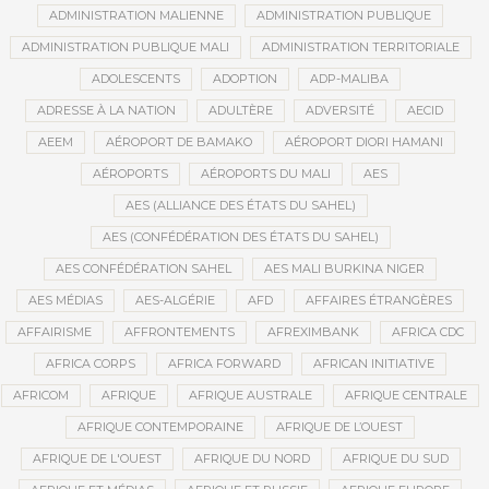
ADMINISTRATION MALIENNE
ADMINISTRATION PUBLIQUE
ADMINISTRATION PUBLIQUE MALI
ADMINISTRATION TERRITORIALE
ADOLESCENTS
ADOPTION
ADP-MALIBA
ADRESSE À LA NATION
ADULTÈRE
ADVERSITÉ
AECID
AEEM
AÉROPORT DE BAMAKO
AÉROPORT DIORI HAMANI
AÉROPORTS
AÉROPORTS DU MALI
AES
AES (ALLIANCE DES ÉTATS DU SAHEL)
AES (CONFÉDÉRATION DES ÉTATS DU SAHEL)
AES CONFÉDÉRATION SAHEL
AES MALI BURKINA NIGER
AES MÉDIAS
AES-ALGÉRIE
AFD
AFFAIRES ÉTRANGÈRES
AFFAIRISME
AFFRONTEMENTS
AFREXIMBANK
AFRICA CDC
AFRICA CORPS
AFRICA FORWARD
AFRICAN INITIATIVE
AFRICOM
AFRIQUE
AFRIQUE AUSTRALE
AFRIQUE CENTRALE
AFRIQUE CONTEMPORAINE
AFRIQUE DE L’OUEST
AFRIQUE DE L'OUEST
AFRIQUE DU NORD
AFRIQUE DU SUD