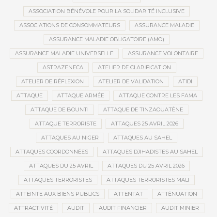
ASSOCIATION BÉNÉVOLE POUR LA SOLIDARITÉ INCLUSIVE
ASSOCIATIONS DE CONSOMMATEURS
ASSURANCE MALADIE
ASSURANCE MALADIE OBLIGATOIRE (AMO)
ASSURANCE MALADIE UNIVERSELLE
ASSURANCE VOLONTAIRE
ASTRAZENECA
ATELIER DE CLARIFICATION
ATELIER DE RÉFLEXION
ATELIER DE VALIDATION
ATIDI
ATTAQUE
ATTAQUE ARMÉE
ATTAQUE CONTRE LES FAMA
ATTAQUE DE BOUNTI
ATTAQUE DE TINZAOUATÈNE
ATTAQUE TERRORISTE
ATTAQUES 25 AVRIL 2026
ATTAQUES AU NIGER
ATTAQUES AU SAHEL
ATTAQUES COORDONNÉES
ATTAQUES DJIHADISTES AU SAHEL
ATTAQUES DU 25 AVRIL
ATTAQUES DU 25 AVRIL 2026
ATTAQUES TERRORISTES
ATTAQUES TERRORISTES MALI
ATTEINTE AUX BIENS PUBLICS
ATTENTAT
ATTÉNUATION
ATTRACTIVITÉ
AUDIT
AUDIT FINANCIER
AUDIT MINIER