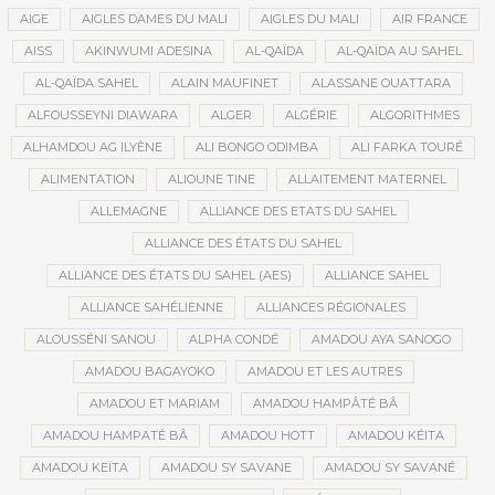
AIGE
AIGLES DAMES DU MALI
AIGLES DU MALI
AIR FRANCE
AISS
AKINWUMI ADESINA
AL-QAÏDA
AL-QAÏDA AU SAHEL
AL-QAÏDA SAHEL
ALAIN MAUFINET
ALASSANE OUATTARA
ALFOUSSEYNI DIAWARA
ALGER
ALGÉRIE
ALGORITHMES
ALHAMDOU AG ILYÈNE
ALI BONGO ODIMBA
ALI FARKA TOURÉ
ALIMENTATION
ALIOUNE TINE
ALLAITEMENT MATERNEL
ALLEMAGNE
ALLIANCE DES ETATS DU SAHEL
ALLIANCE DES ÉTATS DU SAHEL
ALLIANCE DES ÉTATS DU SAHEL (AES)
ALLIANCE SAHEL
ALLIANCE SAHÉLIENNE
ALLIANCES RÉGIONALES
ALOUSSÉNI SANOU
ALPHA CONDÉ
AMADOU AYA SANOGO
AMADOU BAGAYOKO
AMADOU ET LES AUTRES
AMADOU ET MARIAM
AMADOU HAMPÂTÉ BÂ
AMADOU HAMPATÉ BÂ
AMADOU HOTT
AMADOU KÉITA
AMADOU KEÏTA
AMADOU SY SAVANE
AMADOU SY SAVANÉ