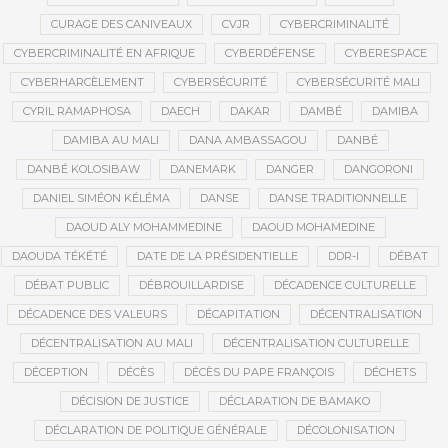
CURAGE DES CANIVEAUX
CVJR
CYBERCRIMINALITÉ
CYBERCRIMINALITÉ EN AFRIQUE
CYBERDÉFENSE
CYBERESPACE
CYBERHARCÈLEMENT
CYBERSÉCURITÉ
CYBERSÉCURITÉ MALI
CYRIL RAMAPHOSA
DAECH
DAKAR
DAMBÉ
DAMIBA
DAMIBA AU MALI
DANA AMBASSAGOU
DANBÉ
DANBÉ KOLOSIBAW
DANEMARK
DANGER
DANGORONI
DANIEL SIMÉON KÉLÉMA
DANSE
DANSE TRADITIONNELLE
DAOUD ALY MOHAMMEDINE
DAOUD MOHAMEDINE
DAOUDA TÉKÉTÉ
DATE DE LA PRÉSIDENTIELLE
DDR-I
DÉBAT
DÉBAT PUBLIC
DÉBROUILLARDISE
DÉCADENCE CULTURELLE
DÉCADENCE DES VALEURS
DÉCAPITATION
DÉCENTRALISATION
DÉCENTRALISATION AU MALI
DÉCENTRALISATION CULTURELLE
DÉCEPTION
DÉCÈS
DÉCÈS DU PAPE FRANÇOIS
DÉCHETS
DÉCISION DE JUSTICE
DÉCLARATION DE BAMAKO
DÉCLARATION DE POLITIQUE GÉNÉRALE
DÉCOLONISATION