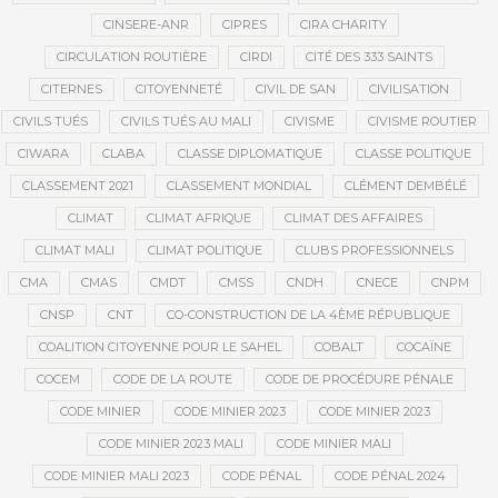
CINSERE-ANR
CIPRES
CIRA CHARITY
CIRCULATION ROUTIÈRE
CIRDI
CITÉ DES 333 SAINTS
CITERNES
CITOYENNETÉ
CIVIL DE SAN
CIVILISATION
CIVILS TUÉS
CIVILS TUÉS AU MALI
CIVISME
CIVISME ROUTIER
CIWARA
CLABA
CLASSE DIPLOMATIQUE
CLASSE POLITIQUE
CLASSEMENT 2021
CLASSEMENT MONDIAL
CLÉMENT DEMBÉLÉ
CLIMAT
CLIMAT AFRIQUE
CLIMAT DES AFFAIRES
CLIMAT MALI
CLIMAT POLITIQUE
CLUBS PROFESSIONNELS
CMA
CMAS
CMDT
CMSS
CNDH
CNECE
CNPM
CNSP
CNT
CO-CONSTRUCTION DE LA 4ÈME RÉPUBLIQUE
COALITION CITOYENNE POUR LE SAHEL
COBALT
COCAÏNE
COCEM
CODE DE LA ROUTE
CODE DE PROCÉDURE PÉNALE
CODE MINIER
CODE MINIER 2023
CODE MINIER 2023
CODE MINIER 2023 MALI
CODE MINIER MALI
CODE MINIER MALI 2023
CODE PÉNAL
CODE PÉNAL 2024