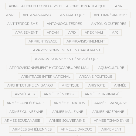
ANNULATION DU CONCOURS DE LA FONCTION PUBLIQUE
ANPE
ANR
ANTANANARIVO
ANTARCTIQUE
ANTI-IMPÉRIALISME
ANTITERRORISME
ANTÓNIO GUTERRES
ANTONIO GUTERRES
APAISEMENT
APCAM
APD
APEX MALI
APJ
APPRENTISSAGE
APPROVISIONNEMENT
APPROVISIONNEMENT EN CARBURANT
APPROVISIONNEMENT ÉNERGÉTIQUE
APPROVISIONNEMENT HYDROCARBURES MALI
AQUACULTURE
ARBITRAGE INTERNATIONAL
ARCANE POLITIQUE
ARCHITECTURE EN BANCO
ARCTIQUE
ARISTOTE
ARMÉE
ARMÉE AES
ARMÉE BÉNINOISE
ARMÉE BURKINABÉ
ARMÉE CONFÉDÉRALE
ARMÉE ET NATION
ARMÉE FRANÇAISE
ARMÉE GUINÉENNE
ARMÉE MALIENNE
ARMÉE NIGÉRIANE
ARMÉE SOUDANAISE
ARMÉE SOUVERAINE
ARMÉE TCHADIENNE
ARMÉES SAHÉLIENNES
ARMELLE DAKOUO
ARMEMENT