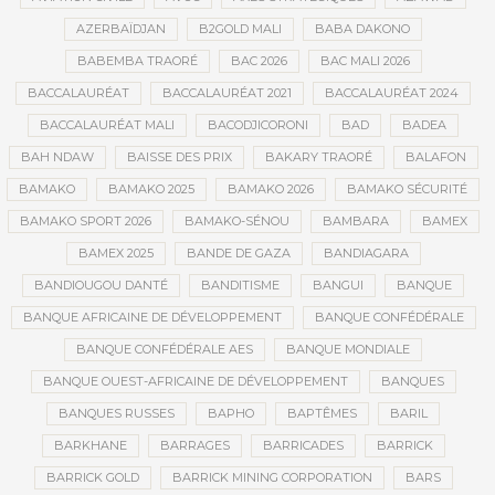
AZERBAÏDJAN
B2GOLD MALI
BABA DAKONO
BABEMBA TRAORÉ
BAC 2026
BAC MALI 2026
BACCALAURÉAT
BACCALAURÉAT 2021
BACCALAURÉAT 2024
BACCALAURÉAT MALI
BACODJICORONI
BAD
BADEA
BAH NDAW
BAISSE DES PRIX
BAKARY TRAORÉ
BALAFON
BAMAKO
BAMAKO 2025
BAMAKO 2026
BAMAKO SÉCURITÉ
BAMAKO SPORT 2026
BAMAKO-SÉNOU
BAMBARA
BAMEX
BAMEX 2025
BANDE DE GAZA
BANDIAGARA
BANDIOUGOU DANTÉ
BANDITISME
BANGUI
BANQUE
BANQUE AFRICAINE DE DÉVELOPPEMENT
BANQUE CONFÉDÉRALE
BANQUE CONFÉDÉRALE AES
BANQUE MONDIALE
BANQUE OUEST-AFRICAINE DE DÉVELOPPEMENT
BANQUES
BANQUES RUSSES
BAPHO
BAPTÊMES
BARIL
BARKHANE
BARRAGES
BARRICADES
BARRICK
BARRICK GOLD
BARRICK MINING CORPORATION
BARS