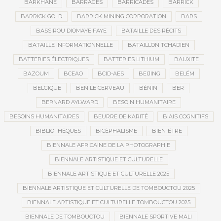
BARKHANE
BARRAGES
BARRICADES
BARRICK
BARRICK GOLD
BARRICK MINING CORPORATION
BARS
BASSIROU DIOMAYE FAYE
BATAILLE DES RÉCITS
BATAILLE INFORMATIONNELLE
BATAILLON TCHADIEN
BATTERIES ÉLECTRIQUES
BATTERIES LITHIUM
BAUXITE
BAZOUM
BCEAO
BCID-AES
BEIJING
BELÉM
BELGIQUE
BEN LE CERVEAU
BÉNIN
BER
BERNARD AYLWARD
BESOIN HUMANITAIRE
BESOINS HUMANITAIRES
BEURRE DE KARITÉ
BIAIS COGNITIFS
BIBLIOTHÈQUES
BICÉPHALISME
BIEN-ÊTRE
BIENNALE AFRICAINE DE LA PHOTOGRAPHIE
BIENNALE ARTISTIQUE ET CULTURELLE
BIENNALE ARTISTIQUE ET CULTURELLE 2025
BIENNALE ARTISTIQUE ET CULTURELLE DE TOMBOUCTOU 2025
BIENNALE ARTISTIQUE ET CULTURELLE TOMBOUCTOU 2025
BIENNALE DE TOMBOUCTOU
BIENNALE SPORTIVE MALI