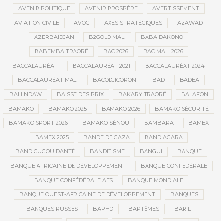
AVENIR POLITIQUE
AVENIR PROSPÈRE
AVERTISSEMENT
AVIATION CIVILE
AVOC
AXES STRATÉGIQUES
AZAWAD
AZERBAÏDJAN
B2GOLD MALI
BABA DAKONO
BABEMBA TRAORÉ
BAC 2026
BAC MALI 2026
BACCALAURÉAT
BACCALAURÉAT 2021
BACCALAURÉAT 2024
BACCALAURÉAT MALI
BACODJICORONI
BAD
BADEA
BAH NDAW
BAISSE DES PRIX
BAKARY TRAORÉ
BALAFON
BAMAKO
BAMAKO 2025
BAMAKO 2026
BAMAKO SÉCURITÉ
BAMAKO SPORT 2026
BAMAKO-SÉNOU
BAMBARA
BAMEX
BAMEX 2025
BANDE DE GAZA
BANDIAGARA
BANDIOUGOU DANTÉ
BANDITISME
BANGUI
BANQUE
BANQUE AFRICAINE DE DÉVELOPPEMENT
BANQUE CONFÉDÉRALE
BANQUE CONFÉDÉRALE AES
BANQUE MONDIALE
BANQUE OUEST-AFRICAINE DE DÉVELOPPEMENT
BANQUES
BANQUES RUSSES
BAPHO
BAPTÊMES
BARIL