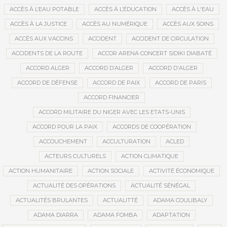
ACCÈS À L’EAU POTABLE
ACCÈS À L’ÉDUCATION
ACCÈS À L'EAU
ACCÈS À LA JUSTICE
ACCÈS AU NUMÉRIQUE
ACCÈS AUX SOINS
ACCÈS AUX VACCINS
ACCIDENT
ACCIDENT DE CIRCULATION
ACCIDENTS DE LA ROUTE
ACCOR ARENA CONCERT SIDIKI DIABATÉ
ACCORD ALGER
ACCORD D’ALGER
ACCORD D'ALGER
ACCORD DE DÉFENSE
ACCORD DE PAIX
ACCORD DE PARIS
ACCORD FINANCIER
ACCORD MILITAIRE DU NIGER AVEC LES ETATS-UNIS
ACCORD POUR LA PAIX
ACCORDS DE COOPÉRATION
ACCOUCHEMENT
ACCULTURATION
ACLED
ACTEURS CULTURELS
ACTION CLIMATIQUE
ACTION HUMANITAIRE
ACTION SOCIALE
ACTIVITÉ ÉCONOMIQUE
ACTUALITÉ DES OPÉRATIONS
ACTUALITÉ SÉNÉGAL
ACTUALITÉS BRULANTES
ACTUALITTÉ
ADAMA COULIBALY
ADAMA DIARRA
ADAMA FOMBA
ADAPTATION