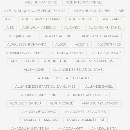
AIDE HUMANITAIRE
AIDE INTERNATIONALE
AIDE PUBLIQUE AU DÉVELOPPEMENT
AIDES HUMANITAIRES
AIE
AIGE
AIGLES DAMES DU MALI
AIGLES DU MALI
AIR FRANCE
AISS
AKINWUMI ADESINA
AL-QAÏDA
AL-QAÏDA AU SAHEL
AL-QAÏDA SAHEL
ALAIN MAUFINET
ALASSANE OUATTARA
ALFOUSSEYNI DIAWARA
ALGER
ALGÉRIE
ALGORITHMES
ALHAMDOU AG ILYÈNE
ALI BONGO ODIMBA
ALI FARKA TOURÉ
ALIMENTATION
ALIOUNE TINE
ALLAITEMENT MATERNEL
ALLEMAGNE
ALLIANCE DES ÉTATS DU SAHEL
ALLIANCE DES ETATS DU SAHEL
ALLIANCE DES ÉTATS DU SAHEL (AES)
ALLIANCE SAHEL
ALLIANCE SAHÉLIENNE
ALLIANCES RÉGIONALES
ALOUSSÉNI SANOU
ALPHA CONDÉ
AMADOU AYA SANOGO
AMADOU BAGAYOKO
AMADOU ET LES AUTRES
AMADOU ET MARIAM
AMADOU HAMPÂTÉ BÂ
AMADOU HAMPATÉ BÂ
AMADOU HOTT
AMADOU KEÏTA