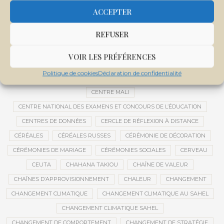
CEMAPI
CEN-SNESUP
CENOU
CENSURE
ACCEPTER
CENTRAFRIQUE
CENTRALE SOLAIRE
REFUSER
CENTRALE SOLAIRE DE SANANKOROBA
CENTRALES SOLAIRES
CENTRE D'INTELLIGENCE ARTIFICIELLE
VOIR LES PRÉFÉRENCES
CENTRE DE SANTÉ COMMUNAUTAIRE
CENTRE DU MALI
Politique de cookies
Déclaration de confidentialité
CENTRE INTERNATIONAL DE CONFÉRENCES DE BAMAKO
CENTRE MALI
CENTRE NATIONAL DES EXAMENS ET CONCOURS DE L’ÉDUCATION
CENTRES DE DONNÉES
CERCLE DE RÉFLEXION À DISTANCE
CÉRÉALES
CÉRÉALES RUSSES
CÉRÉMONIE DE DÉCORATION
CÉRÉMONIES DE MARIAGE
CÉRÉMONIES SOCIALES
CERVEAU
CEUTA
CHAHANA TAKIOU
CHAÎNE DE VALEUR
CHAÎNES D’APPROVISIONNEMENT
CHALEUR
CHANGEMENT
CHANGEMENT CLIMATIQUE
CHANGEMENT CLIMATIQUE AU SAHEL
CHANGEMENT CLIMATIQUE SAHEL
CHANGEMENT DE COMPORTEMENT
CHANGEMENT DE STRATÉGIE