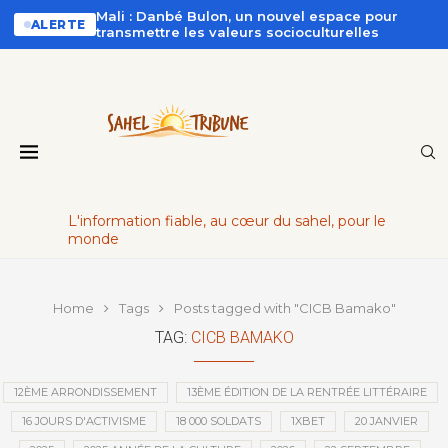
Mali : Danbé Bulon, un nouvel espace pour
ALERTE
transmettre les valeurs socioculturelles
L'information fiable, au cœur du sahel, pour le
monde
Home
Tags
Posts tagged with "CICB Bamako"
TAG:
CICB BAMAKO
12ÈME ARRONDISSEMENT
13ÈME ÉDITION DE LA RENTRÉE LITTÉRAIRE
16 JOURS D'ACTIVISME
18 000 SOLDATS
1XBET
20 JANVIER