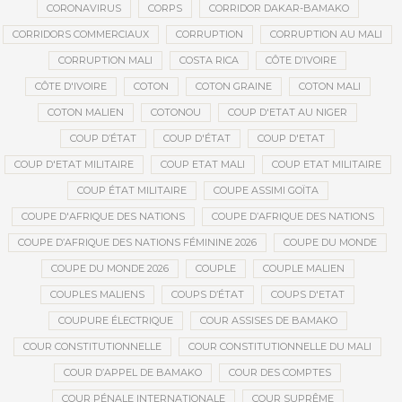
CORONAVIRUS
CORPS
CORRIDOR DAKAR-BAMAKO
CORRIDORS COMMERCIAUX
CORRUPTION
CORRUPTION AU MALI
CORRUPTION MALI
COSTA RICA
CÔTE D’IVOIRE
CÔTE D'IVOIRE
COTON
COTON GRAINE
COTON MALI
COTON MALIEN
COTONOU
COUP D'ETAT AU NIGER
COUP D’ÉTAT
COUP D'ÉTAT
COUP D'ETAT
COUP D'ETAT MILITAIRE
COUP ETAT MALI
COUP ETAT MILITAIRE
COUP ÉTAT MILITAIRE
COUPE ASSIMI GOÏTA
COUPE D'AFRIQUE DES NATIONS
COUPE D’AFRIQUE DES NATIONS
COUPE D’AFRIQUE DES NATIONS FÉMININE 2026
COUPE DU MONDE
COUPE DU MONDE 2026
COUPLE
COUPLE MALIEN
COUPLES MALIENS
COUPS D’ÉTAT
COUPS D'ETAT
COUPURE ÉLECTRIQUE
COUR ASSISES DE BAMAKO
COUR CONSTITUTIONNELLE
COUR CONSTITUTIONNELLE DU MALI
COUR D’APPEL DE BAMAKO
COUR DES COMPTES
COUR PÉNALE INTERNATIONALE
COUR SUPRÊME