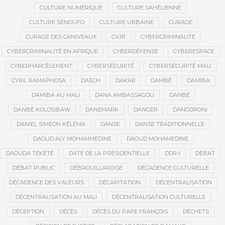
CULTURE NUMÉRIQUE
CULTURE SAHÉLIENNE
CULTURE SÉNOUFO
CULTURE URBAINE
CURAGE
CURAGE DES CANIVEAUX
CVJR
CYBERCRIMINALITÉ
CYBERCRIMINALITÉ EN AFRIQUE
CYBERDÉFENSE
CYBERESPACE
CYBERHARCÈLEMENT
CYBERSÉCURITÉ
CYBERSÉCURITÉ MALI
CYRIL RAMAPHOSA
DAECH
DAKAR
DAMBÉ
DAMIBA
DAMIBA AU MALI
DANA AMBASSAGOU
DANBÉ
DANBÉ KOLOSIBAW
DANEMARK
DANGER
DANGORONI
DANIEL SIMÉON KÉLÉMA
DANSE
DANSE TRADITIONNELLE
DAOUD ALY MOHAMMEDINE
DAOUD MOHAMEDINE
DAOUDA TÉKÉTÉ
DATE DE LA PRÉSIDENTIELLE
DDR-I
DÉBAT
DÉBAT PUBLIC
DÉBROUILLARDISE
DÉCADENCE CULTURELLE
DÉCADENCE DES VALEURS
DÉCAPITATION
DÉCENTRALISATION
DÉCENTRALISATION AU MALI
DÉCENTRALISATION CULTURELLE
DÉCEPTION
DÉCÈS
DÉCÈS DU PAPE FRANÇOIS
DÉCHETS