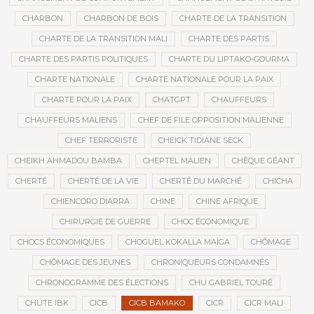
CHARBON
CHARBON DE BOIS
CHARTE DE LA TRANSITION
CHARTE DE LA TRANSITION MALI
CHARTE DES PARTIS
CHARTE DES PARTIS POLITIQUES
CHARTE DU LIPTAKO-GOURMA
CHARTE NATIONALE
CHARTE NATIONALE POUR LA PAIX
CHARTE POUR LA PAIX
CHATGPT
CHAUFFEURS
CHAUFFEURS MALIENS
CHEF DE FILE OPPOSITION MALIENNE
CHEF TERRORISTE
CHEICK TIDIANE SECK
CHEIKH AHMADOU BAMBA
CHEPTEL MALIEN
CHÈQUE GÉANT
CHERTÉ
CHERTÉ DE LA VIE
CHERTÉ DU MARCHÉ
CHICHA
CHIENCORO DIARRA
CHINE
CHINE AFRIQUE
CHIRURGIE DE GUERRE
CHOC ÉCONOMIQUE
CHOCS ÉCONOMIQUES
CHOGUEL KOKALLA MAÏGA
CHÔMAGE
CHÔMAGE DES JEUNES
CHRONIQUEURS CONDAMNÉS
CHRONOGRAMME DES ÉLECTIONS
CHU GABRIEL TOURÉ
CHUTE IBK
CICB
CICB BAMAKO
CICR
CICR MALI