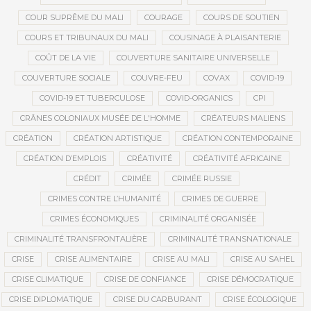
COUR SUPRÊME DU MALI
COURAGE
COURS DE SOUTIEN
COURS ET TRIBUNAUX DU MALI
COUSINAGE À PLAISANTERIE
COÛT DE LA VIE
COUVERTURE SANITAIRE UNIVERSELLE
COUVERTURE SOCIALE
COUVRE-FEU
COVAX
COVID-19
COVID-19 ET TUBERCULOSE
COVID-ORGANICS
CPI
CRÂNES COLONIAUX MUSÉE DE L'HOMME
CRÉATEURS MALIENS
CRÉATION
CRÉATION ARTISTIQUE
CRÉATION CONTEMPORAINE
CRÉATION D’EMPLOIS
CRÉATIVITÉ
CRÉATIVITÉ AFRICAINE
CRÉDIT
CRIMÉE
CRIMÉE RUSSIE
CRIMES CONTRE L’HUMANITÉ
CRIMES DE GUERRE
CRIMES ÉCONOMIQUES
CRIMINALITÉ ORGANISÉE
CRIMINALITÉ TRANSFRONTALIÈRE
CRIMINALITÉ TRANSNATIONALE
CRISE
CRISE ALIMENTAIRE
CRISE AU MALI
CRISE AU SAHEL
CRISE CLIMATIQUE
CRISE DE CONFIANCE
CRISE DÉMOCRATIQUE
CRISE DIPLOMATIQUE
CRISE DU CARBURANT
CRISE ÉCOLOGIQUE