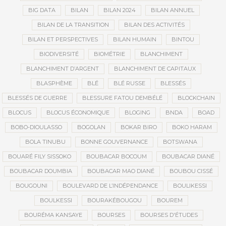
BIG DATA
BILAN
BILAN 2024
BILAN ANNUEL
BILAN DE LA TRANSITION
BILAN DES ACTIVITÉS
BILAN ET PERSPECTIVES
BILAN HUMAIN
BINTOU
BIODIVERSITÉ
BIOMÉTRIE
BLANCHIMENT
BLANCHIMENT D’ARGENT
BLANCHIMENT DE CAPITAUX
BLASPHÈME
BLÉ
BLÉ RUSSE
BLESSÉS
BLESSÉS DE GUERRE
BLESSURE FATOU DEMBÉLÉ
BLOCKCHAIN
BLOCUS
BLOCUS ÉCONOMIQUE
BLOGING
BNDA
BOAD
BOBO-DIOULASSO
BOGOLAN
BOKAR BIRO
BOKO HARAM
BOLA TINUBU
BONNE GOUVERNANCE
BOTSWANA
BOUARÉ FILY SISSOKO
BOUBACAR BOCOUM
BOUBACAR DIANÉ
BOUBACAR DOUMBIA
BOUBACAR MAO DIANÉ
BOUBOU CISSÉ
BOUGOUNI
BOULEVARD DE L’INDÉPENDANCE
BOULIKESSI
BOULKESSI
BOURAKÉBOUGOU
BOUREM
BOURÉMA KANSAYE
BOURSES
BOURSES D'ÉTUDES