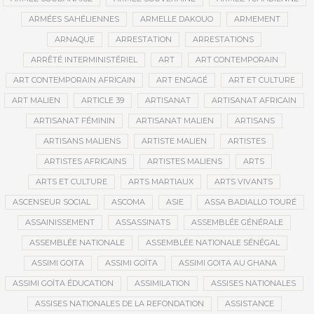
ARMÉES SAHÉLIENNES
ARMELLE DAKOUO
ARMEMENT
ARNAQUE
ARRESTATION
ARRESTATIONS
ARRÊTÉ INTERMINISTÉRIEL
ART
ART CONTEMPORAIN
ART CONTEMPORAIN AFRICAIN
ART ENGAGÉ
ART ET CULTURE
ART MALIEN
ARTICLE 39
ARTISANAT
ARTISANAT AFRICAIN
ARTISANAT FÉMININ
ARTISANAT MALIEN
ARTISANS
ARTISANS MALIENS
ARTISTE MALIEN
ARTISTES
ARTISTES AFRICAINS
ARTISTES MALIENS
ARTS
ARTS ET CULTURE
ARTS MARTIAUX
ARTS VIVANTS
ASCENSEUR SOCIAL
ASCOMA
ASIE
ASSA BADIALLO TOURÉ
ASSAINISSEMENT
ASSASSINATS
ASSEMBLÉE GÉNÉRALE
ASSEMBLÉE NATIONALE
ASSEMBLÉE NATIONALE SÉNÉGAL
ASSIMI GOITA
ASSIMI GOÏTA
ASSIMI GOITA AU GHANA
ASSIMI GOÏTA ÉDUCATION
ASSIMILATION
ASSISES NATIONALES
ASSISES NATIONALES DE LA REFONDATION
ASSISTANCE