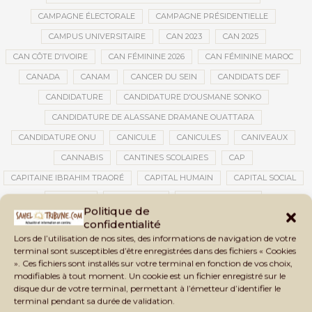
CAMPAGNE ÉLECTORALE
CAMPAGNE PRÉSIDENTIELLE
CAMPUS UNIVERSITAIRE
CAN 2023
CAN 2025
CAN CÔTE D'IVOIRE
CAN FÉMININE 2026
CAN FÉMININE MAROC
CANADA
CANAM
CANCER DU SEIN
CANDIDATS DEF
CANDIDATURE
CANDIDATURE D'OUSMANE SONKO
CANDIDATURE DE ALASSANE DRAMANE OUATTARA
CANDIDATURE ONU
CANICULE
CANICULES
CANIVEAUX
CANNABIS
CANTINES SCOLAIRES
CAP
CAPITAINE IBRAHIM TRAORÉ
CAPITAL HUMAIN
CAPITAL SOCIAL
CAPITOLE
CARBURANT
CARBURANT MALI
Politique de
CARTE D’IDENTITÉ BIOMÉTRIQUE
CARTE NINA
CARTONS ROUGES
confidentialité
Lors de l’utilisation de nos sites, des informations de navigation de votre
CASABLANCA
CATASTROPHE
CATASTROPHE NATURELLE
terminal sont susceptibles d’être enregistrées dans des fichiers « Cookies
CATASTROPHES CLIMATIQUES
CATASTROPHES NATURELLES
». Ces fichiers sont installés sur votre terminal en fonction de vos choix,
modifiables à tout moment. Un cookie est un fichier enregistré sur le
CAUTION 10 000 DOLLARS
CAUTION DE VISA
CDAT
CECOGEC
disque dur de votre terminal, permettant à l’émetteur d’identifier le
CÉDÉAO
CEDEAO
CEI
CÉLÉBRATION NATIONALE
CEMAC
terminal pendant sa durée de validation.