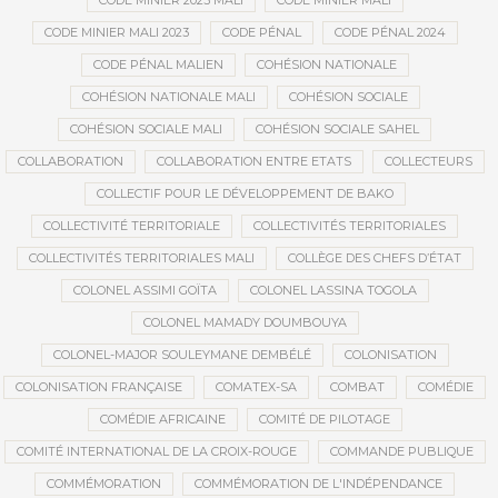
CODE MINIER 2023 MALI
CODE MINIER MALI
CODE MINIER MALI 2023
CODE PÉNAL
CODE PÉNAL 2024
CODE PÉNAL MALIEN
COHÉSION NATIONALE
COHÉSION NATIONALE MALI
COHÉSION SOCIALE
COHÉSION SOCIALE MALI
COHÉSION SOCIALE SAHEL
COLLABORATION
COLLABORATION ENTRE ETATS
COLLECTEURS
COLLECTIF POUR LE DÉVELOPPEMENT DE BAKO
COLLECTIVITÉ TERRITORIALE
COLLECTIVITÉS TERRITORIALES
COLLECTIVITÉS TERRITORIALES MALI
COLLÈGE DES CHEFS D’ÉTAT
COLONEL ASSIMI GOÏTA
COLONEL LASSINA TOGOLA
COLONEL MAMADY DOUMBOUYA
COLONEL-MAJOR SOULEYMANE DEMBÉLÉ
COLONISATION
COLONISATION FRANÇAISE
COMATEX-SA
COMBAT
COMÉDIE
COMÉDIE AFRICAINE
COMITÉ DE PILOTAGE
COMITÉ INTERNATIONAL DE LA CROIX-ROUGE
COMMANDE PUBLIQUE
COMMÉMORATION
COMMÉMORATION DE L'INDÉPENDANCE