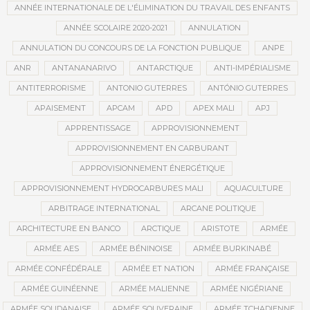
ANNÉE INTERNATIONALE DE L'ÉLIMINATION DU TRAVAIL DES ENFANTS
ANNÉE SCOLAIRE 2020-2021
ANNULATION
ANNULATION DU CONCOURS DE LA FONCTION PUBLIQUE
ANPE
ANR
ANTANANARIVO
ANTARCTIQUE
ANTI-IMPÉRIALISME
ANTITERRORISME
ANTONIO GUTERRES
ANTÓNIO GUTERRES
APAISEMENT
APCAM
APD
APEX MALI
APJ
APPRENTISSAGE
APPROVISIONNEMENT
APPROVISIONNEMENT EN CARBURANT
APPROVISIONNEMENT ÉNERGÉTIQUE
APPROVISIONNEMENT HYDROCARBURES MALI
AQUACULTURE
ARBITRAGE INTERNATIONAL
ARCANE POLITIQUE
ARCHITECTURE EN BANCO
ARCTIQUE
ARISTOTE
ARMÉE
ARMÉE AES
ARMÉE BÉNINOISE
ARMÉE BURKINABÉ
ARMÉE CONFÉDÉRALE
ARMÉE ET NATION
ARMÉE FRANÇAISE
ARMÉE GUINÉENNE
ARMÉE MALIENNE
ARMÉE NIGÉRIANE
ARMÉE SOUDANAISE
ARMÉE SOUVERAINE
ARMÉE TCHADIENNE