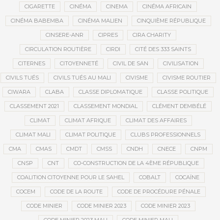
CIGARETTE
CINÉMA
CINEMA
CINÉMA AFRICAIN
CINÉMA BABEMBA
CINÉMA MALIEN
CINQUIÈME RÉPUBLIQUE
CINSERE-ANR
CIPRES
CIRA CHARITY
CIRCULATION ROUTIÈRE
CIRDI
CITÉ DES 333 SAINTS
CITERNES
CITOYENNETÉ
CIVIL DE SAN
CIVILISATION
CIVILS TUÉS
CIVILS TUÉS AU MALI
CIVISME
CIVISME ROUTIER
CIWARA
CLABA
CLASSE DIPLOMATIQUE
CLASSE POLITIQUE
CLASSEMENT 2021
CLASSEMENT MONDIAL
CLÉMENT DEMBÉLÉ
CLIMAT
CLIMAT AFRIQUE
CLIMAT DES AFFAIRES
CLIMAT MALI
CLIMAT POLITIQUE
CLUBS PROFESSIONNELS
CMA
CMAS
CMDT
CMSS
CNDH
CNECE
CNPM
CNSP
CNT
CO-CONSTRUCTION DE LA 4ÈME RÉPUBLIQUE
COALITION CITOYENNE POUR LE SAHEL
COBALT
COCAÏNE
COCEM
CODE DE LA ROUTE
CODE DE PROCÉDURE PÉNALE
CODE MINIER
CODE MINIER 2023
CODE MINIER 2023