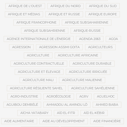
AFRIQUE DE L'OUEST
AFRIQUE DU NORD
AFRIQUE DU SUD
AFRIQUE ET MÉDIAS
AFRIQUE ET RUSSIE
AFRIQUE EUROPE
AFRIQUE FRANCOPHONE
AFRIQUE SUBSAHARIENNE
AFRIQUE SUBSAHRIENNE
AFRIQUE-RUSSIE
AGENCE INTERNATIONALE DE L’ÉNERGIE
AGENDA 2063
AGOA
AGRESSION
AGRESSION ASSIMI GOITA
AGRICULTEURS
AGRICULTURE
AGRICULTURE AFRICAINE
AGRICULTURE CONTRACTUELLE
AGRICULTURE DURABLE
AGRICULTURE ET ÉLEVAGE
AGRICULTURE IRRIGUÉE
AGRICULTURE MALI
AGRICULTURE MALIENNE
AGRICULTURE RÉSILIENTE SAHEL
AGRICULTURE SAHÉLIENNE
AGRO-INDUSTRIE
AGROÉCOLOGIE
AGRV
AGUELHOC
AGUIBOU DEMBÉLÉ
AHMADOU AL AMINOU LÔ
AHMED BABA
AÏCHA YATABARY
AÏD EL-FITR
AÏD EL-KÉBIR
AIDE ALIMENTAIRE
AIDE AU DÉVELOPPEMENT
AIDE FINANCIÈRE