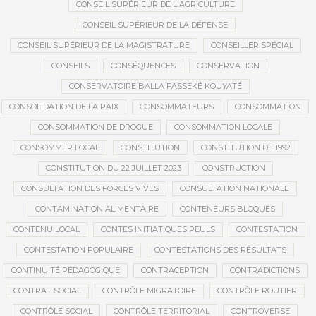
CONSEIL SUPÉRIEUR DE L'AGRICULTURE
CONSEIL SUPÉRIEUR DE LA DÉFENSE
CONSEIL SUPÉRIEUR DE LA MAGISTRATURE
CONSEILLER SPÉCIAL
CONSEILS
CONSÉQUENCES
CONSERVATION
CONSERVATOIRE BALLA FASSÉKÉ KOUYATÉ
CONSOLIDATION DE LA PAIX
CONSOMMATEURS
CONSOMMATION
CONSOMMATION DE DROGUE
CONSOMMATION LOCALE
CONSOMMER LOCAL
CONSTITUTION
CONSTITUTION DE 1992
CONSTITUTION DU 22 JUILLET 2023
CONSTRUCTION
CONSULTATION DES FORCES VIVES
CONSULTATION NATIONALE
CONTAMINATION ALIMENTAIRE
CONTENEURS BLOQUÉS
CONTENU LOCAL
CONTES INITIATIQUES PEULS
CONTESTATION
CONTESTATION POPULAIRE
CONTESTATIONS DES RÉSULTATS
CONTINUITÉ PÉDAGOGIQUE
CONTRACEPTION
CONTRADICTIONS
CONTRAT SOCIAL
CONTRÔLE MIGRATOIRE
CONTRÔLE ROUTIER
CONTRÔLE SOCIAL
CONTRÔLE TERRITORIAL
CONTROVERSE