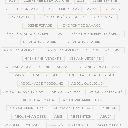
2025
2025 ANNÉE DE LA CULTURE
2026
22 SEPTEMBRE
22 SEPTEMBRE 2023
22 SEPTEMBRE 2025
25 MAI
26 MARS
26 MARS 1991
29ÈME CONGRÈS DE L'AEEM
31 DÉCEMBRE
400ÈME FORAGE
4ÈME PONT DE BAMAKO
4ÈME RÉPUBLIQUE DU MALI
5°C
5ÈME RECENSEMENT GÉNÉRAL
61ÈME ANNIVERSAIRE
62ÈME ANNIVERSAIRE
63ÈME ANNIVERSAIRE
63ÈME ANNIVERSAIRE DE L'ARMÉE MALIENNE
64ÈME ANNIVERSAIRE
65E ANNIVERSAIRE
65E ANNIVERSAIRE DE L’INDÉPENDANCE
65E ANNIVERSAIRE FAMA
8 MARS
ABASS DEMBÉLÉ
ABDEL FATTAH AL-BURHAN
ABDELMADJID TEBBOUNE
ABDOU OUOLOGUEM
ABDOUL KASSIM FOMBA
ABDOULAYE DIOP
ABDOULAYE KONATÉ
ABDOULAYE MAÏGA
ABDOURAHAMANE TIANI
ABDRAHAMANE TIANI
ABDRAMANE COULIBALY
ABIDJAN
ABOUBAKAR CISSÉ
ABSI
ABSTENTION
ABUJA
ACADÉMIE FRANÇAISE
ACCÈS À L'EAU POTABLE
ACCÈS À L’EAU