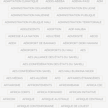
ADAPTATION CLIMATIQUE
ADDIS-ABEBA
ADEMA-PASJ
ADM
ADMINISTRATION DOUANIÈRE
ADMINISTRATION EN LIGNE
ADMINISTRATION MALIENNE
ADMINISTRATION PUBLIQUE
ADMINISTRATION PUBLIQUE MALI
ADMINISTRATION TERRITORIALE
ADOLESCENTS
ADOPTION
ADP-MALIBA
ADRESSE À LA NATION
ADULTÈRE
ADVERSITÉ
AECID
AEEM
AÉROPORT DE BAMAKO
AÉROPORT DIORI HAMANI
AÉROPORTS
AÉROPORTS DU MALI
AES
AES (ALLIANCE DES ÉTATS DU SAHEL)
AES (CONFÉDÉRATION DES ÉTATS DU SAHEL)
AES CONFÉDÉRATION SAHEL
AES MALI BURKINA NIGER
AES MÉDIAS
AES-ALGÉRIE
AFD
AFFAIRES ÉTRANGÈRES
AFFAIRISME
AFFRONTEMENTS
AFREXIMBANK
AFRICA CDC
AFRICA CORPS
AFRICA FORWARD
AFRICAN INITIATIVE
AFRICOM
AFRIQUE
AFRIQUE AUSTRALE
AFRIQUE CENTRALE
AFRIQUE CONTEMPORAINE
AFRIQUE DE L’OUEST