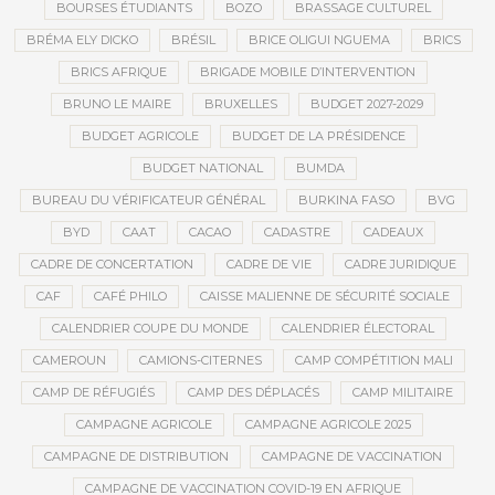
BOURSES ÉTUDIANTS
BOZO
BRASSAGE CULTUREL
BRÉMA ELY DICKO
BRÉSIL
BRICE OLIGUI NGUEMA
BRICS
BRICS AFRIQUE
BRIGADE MOBILE D’INTERVENTION
BRUNO LE MAIRE
BRUXELLES
BUDGET 2027-2029
BUDGET AGRICOLE
BUDGET DE LA PRÉSIDENCE
BUDGET NATIONAL
BUMDA
BUREAU DU VÉRIFICATEUR GÉNÉRAL
BURKINA FASO
BVG
BYD
CAAT
CACAO
CADASTRE
CADEAUX
CADRE DE CONCERTATION
CADRE DE VIE
CADRE JURIDIQUE
CAF
CAFÉ PHILO
CAISSE MALIENNE DE SÉCURITÉ SOCIALE
CALENDRIER COUPE DU MONDE
CALENDRIER ÉLECTORAL
CAMEROUN
CAMIONS-CITERNES
CAMP COMPÉTITION MALI
CAMP DE RÉFUGIÉS
CAMP DES DÉPLACÉS
CAMP MILITAIRE
CAMPAGNE AGRICOLE
CAMPAGNE AGRICOLE 2025
CAMPAGNE DE DISTRIBUTION
CAMPAGNE DE VACCINATION
CAMPAGNE DE VACCINATION COVID-19 EN AFRIQUE