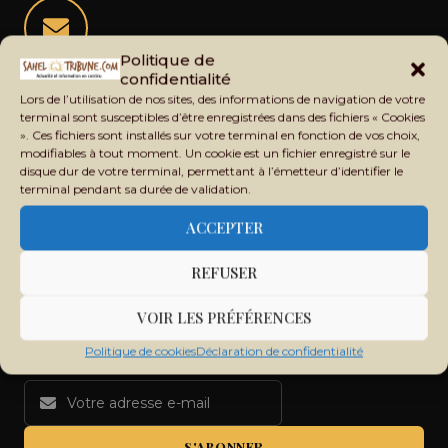
Politique de
Restez informé de l'actualité du Sahel
confidentialité
Lors de l’utilisation de nos sites, des informations de navigation de votre
Recevez chaque jour les principales informations du Mali,
terminal sont susceptibles d’être enregistrées dans des fichiers « Cookies
du Sahel, de l'Afrique et du monde dans votre boîte mail.
». Ces fichiers sont installés sur votre terminal en fonction de vos choix,
modifiables à tout moment. Un cookie est un fichier enregistré sur le
disque dur de votre terminal, permettant à l’émetteur d’identifier le
terminal pendant sa durée de validation.
ACCEPTER
REFUSER
VOIR LES PRÉFÉRENCES
Politique de cookies
Déclaration de confidentialité
S'ABONNER