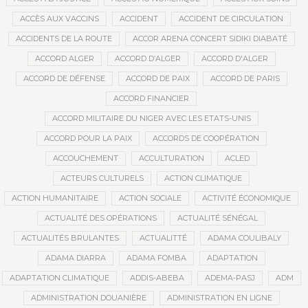
ACCÈS AUX VACCINS
ACCIDENT
ACCIDENT DE CIRCULATION
ACCIDENTS DE LA ROUTE
ACCOR ARENA CONCERT SIDIKI DIABATÉ
ACCORD ALGER
ACCORD D’ALGER
ACCORD D'ALGER
ACCORD DE DÉFENSE
ACCORD DE PAIX
ACCORD DE PARIS
ACCORD FINANCIER
ACCORD MILITAIRE DU NIGER AVEC LES ETATS-UNIS
ACCORD POUR LA PAIX
ACCORDS DE COOPÉRATION
ACCOUCHEMENT
ACCULTURATION
ACLED
ACTEURS CULTURELS
ACTION CLIMATIQUE
ACTION HUMANITAIRE
ACTION SOCIALE
ACTIVITÉ ÉCONOMIQUE
ACTUALITÉ DES OPÉRATIONS
ACTUALITÉ SÉNÉGAL
ACTUALITÉS BRULANTES
ACTUALITTÉ
ADAMA COULIBALY
ADAMA DIARRA
ADAMA FOMBA
ADAPTATION
ADAPTATION CLIMATIQUE
ADDIS-ABEBA
ADEMA-PASJ
ADM
ADMINISTRATION DOUANIÈRE
ADMINISTRATION EN LIGNE