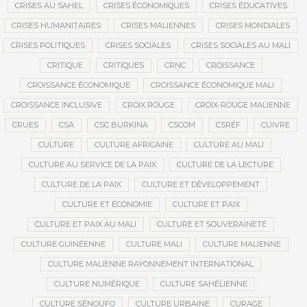
CRISES AU SAHEL
CRISES ÉCONOMIQUES
CRISES ÉDUCATIVES
CRISES HUMANITAIRES
CRISES MALIENNES
CRISES MONDIALES
CRISES POLITIQUES
CRISES SOCIALES
CRISES SOCIALES AU MALI
CRITIQUE
CRITIQUES
CRNC
CROISSANCE
CROISSANCE ÉCONOMIQUE
CROISSANCE ÉCONOMIQUE MALI
CROISSANCE INCLUSIVE
CROIX ROUGE
CROIX-ROUGE MALIENNE
CRUES
CSA
CSC BURKINA
CSCOM
CSRÉF
CUIVRE
CULTURE
CULTURE AFRICAINE
CULTURE AU MALI
CULTURE AU SERVICE DE LA PAIX
CULTURE DE LA LECTURE
CULTURE DE LA PAIX
CULTURE ET DÉVELOPPEMENT
CULTURE ET ÉCONOMIE
CULTURE ET PAIX
CULTURE ET PAIX AU MALI
CULTURE ET SOUVERAINETÉ
CULTURE GUINÉENNE
CULTURE MALI
CULTURE MALIENNE
CULTURE MALIENNE RAYONNEMENT INTERNATIONAL
CULTURE NUMÉRIQUE
CULTURE SAHÉLIENNE
CULTURE SÉNOUFO
CULTURE URBAINE
CURAGE