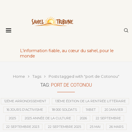
L'information fiable, au cœur du sahel, pour le
monde
Home
Tags
Posts tagged with "port de Cotonou"
TAG:
PORT DE COTONOU
12ÈME ARRONDISSEMENT
13ÈME ÉDITION DE LA RENTRÉE LITTÉRAIRE
16 JOURS D'ACTIVISME
18 000 SOLDATS
1XBET
20 JANVIER
2025
2025 ANNÉE DE LA CULTURE
2026
22 SEPTEMBRE
22 SEPTEMBRE 2023
22 SEPTEMBRE 2025
25 MAI
26 MARS