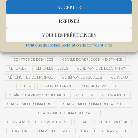
CENTRALE SOLAIRE DE SANANKOROBA
CENTRALES SOLAIRES
ACCEPTER
CENTRE D'INTELLIGENCE ARTIFICIELLE
REFUSER
CENTRE DE SANTÉ COMMUNAUTAIRE
CENTRE DU MALI
CENTRE INTERNATIONAL DE CONFÉRENCES DE BAMAKO
VOIR LES PRÉFÉRENCES
CENTRE MALI
Politique de cookies
Déclaration de confidentialité
CENTRE NATIONAL DES EXAMENS ET CONCOURS DE L’ÉDUCATION
CENTRES DE DONNÉES
CERCLE DE RÉFLEXION À DISTANCE
CÉRÉALES
CÉRÉALES RUSSES
CÉRÉMONIE DE DÉCORATION
CÉRÉMONIES DE MARIAGE
CÉRÉMONIES SOCIALES
CERVEAU
CEUTA
CHAHANA TAKIOU
CHAÎNE DE VALEUR
CHAÎNES D’APPROVISIONNEMENT
CHALEUR
CHANGEMENT
CHANGEMENT CLIMATIQUE
CHANGEMENT CLIMATIQUE AU SAHEL
CHANGEMENT CLIMATIQUE SAHEL
CHANGEMENT DE COMPORTEMENT
CHANGEMENT DE STRATÉGIE
CHARBON
CHARBON DE BOIS
CHARTE DE LA TRANSITION