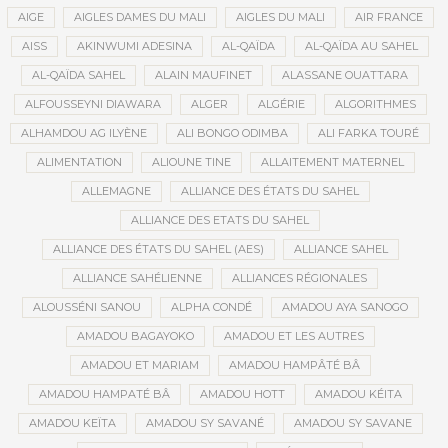
AIGE
AIGLES DAMES DU MALI
AIGLES DU MALI
AIR FRANCE
AISS
AKINWUMI ADESINA
AL-QAÏDA
AL-QAÏDA AU SAHEL
AL-QAÏDA SAHEL
ALAIN MAUFINET
ALASSANE OUATTARA
ALFOUSSEYNI DIAWARA
ALGER
ALGÉRIE
ALGORITHMES
ALHAMDOU AG ILYÈNE
ALI BONGO ODIMBA
ALI FARKA TOURÉ
ALIMENTATION
ALIOUNE TINE
ALLAITEMENT MATERNEL
ALLEMAGNE
ALLIANCE DES ÉTATS DU SAHEL
ALLIANCE DES ETATS DU SAHEL
ALLIANCE DES ÉTATS DU SAHEL (AES)
ALLIANCE SAHEL
ALLIANCE SAHÉLIENNE
ALLIANCES RÉGIONALES
ALOUSSÉNI SANOU
ALPHA CONDÉ
AMADOU AYA SANOGO
AMADOU BAGAYOKO
AMADOU ET LES AUTRES
AMADOU ET MARIAM
AMADOU HAMPÂTÉ BÂ
AMADOU HAMPATÉ BÂ
AMADOU HOTT
AMADOU KÉITA
AMADOU KEÏTA
AMADOU SY SAVANÉ
AMADOU SY SAVANE