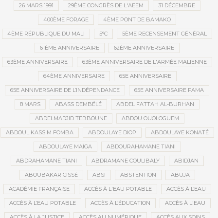
26 MARS 1991
29ÈME CONGRÈS DE L'AEEM
31 DÉCEMBRE
400ÈME FORAGE
4ÈME PONT DE BAMAKO
4ÈME RÉPUBLIQUE DU MALI
5°C
5ÈME RECENSEMENT GÉNÉRAL
61ÈME ANNIVERSAIRE
62ÈME ANNIVERSAIRE
63ÈME ANNIVERSAIRE
63ÈME ANNIVERSAIRE DE L'ARMÉE MALIENNE
64ÈME ANNIVERSAIRE
65E ANNIVERSAIRE
65E ANNIVERSAIRE DE L’INDÉPENDANCE
65E ANNIVERSAIRE FAMA
8 MARS
ABASS DEMBÉLÉ
ABDEL FATTAH AL-BURHAN
ABDELMADJID TEBBOUNE
ABDOU OUOLOGUEM
ABDOUL KASSIM FOMBA
ABDOULAYE DIOP
ABDOULAYE KONATÉ
ABDOULAYE MAÏGA
ABDOURAHAMANE TIANI
ABDRAHAMANE TIANI
ABDRAMANE COULIBALY
ABIDJAN
ABOUBAKAR CISSÉ
ABSI
ABSTENTION
ABUJA
ACADÉMIE FRANÇAISE
ACCÈS À L'EAU POTABLE
ACCÈS À L’EAU
ACCÈS À L’EAU POTABLE
ACCÈS À L’ÉDUCATION
ACCÈS À L'EAU
ACCÈS À LA JUSTICE
ACCÈS AU NUMÉRIQUE
ACCÈS AUX SOINS