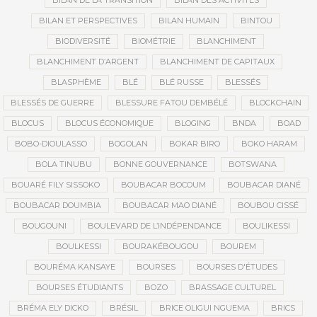
BILAN DE LA TRANSITION
BILAN DES ACTIVITÉS
BILAN ET PERSPECTIVES
BILAN HUMAIN
BINTOU
BIODIVERSITÉ
BIOMÉTRIE
BLANCHIMENT
BLANCHIMENT D’ARGENT
BLANCHIMENT DE CAPITAUX
BLASPHÈME
BLÉ
BLÉ RUSSE
BLESSÉS
BLESSÉS DE GUERRE
BLESSURE FATOU DEMBÉLÉ
BLOCKCHAIN
BLOCUS
BLOCUS ÉCONOMIQUE
BLOGING
BNDA
BOAD
BOBO-DIOULASSO
BOGOLAN
BOKAR BIRO
BOKO HARAM
BOLA TINUBU
BONNE GOUVERNANCE
BOTSWANA
BOUARÉ FILY SISSOKO
BOUBACAR BOCOUM
BOUBACAR DIANÉ
BOUBACAR DOUMBIA
BOUBACAR MAO DIANÉ
BOUBOU CISSÉ
BOUGOUNI
BOULEVARD DE L’INDÉPENDANCE
BOULIKESSI
BOULKESSI
BOURAKÉBOUGOU
BOUREM
BOURÉMA KANSAYE
BOURSES
BOURSES D'ÉTUDES
BOURSES ÉTUDIANTS
BOZO
BRASSAGE CULTUREL
BRÉMA ELY DICKO
BRÉSIL
BRICE OLIGUI NGUEMA
BRICS