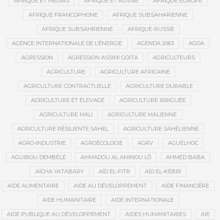
AFRIQUE ET MÉDIAS
AFRIQUE ET RUSSIE
AFRIQUE EUROPE
AFRIQUE FRANCOPHONE
AFRIQUE SUBSAHARIENNE
AFRIQUE SUBSAHRIENNE
AFRIQUE-RUSSIE
AGENCE INTERNATIONALE DE L’ÉNERGIE
AGENDA 2063
AGOA
AGRESSION
AGRESSION ASSIMI GOITA
AGRICULTEURS
AGRICULTURE
AGRICULTURE AFRICAINE
AGRICULTURE CONTRACTUELLE
AGRICULTURE DURABLE
AGRICULTURE ET ÉLEVAGE
AGRICULTURE IRRIGUÉE
AGRICULTURE MALI
AGRICULTURE MALIENNE
AGRICULTURE RÉSILIENTE SAHEL
AGRICULTURE SAHÉLIENNE
AGRO-INDUSTRIE
AGROÉCOLOGIE
AGRV
AGUELHOC
AGUIBOU DEMBÉLÉ
AHMADOU AL AMINOU LÔ
AHMED BABA
AÏCHA YATABARY
AÏD EL-FITR
AÏD EL-KÉBIR
AIDE ALIMENTAIRE
AIDE AU DÉVELOPPEMENT
AIDE FINANCIÈRE
AIDE HUMANITAIRE
AIDE INTERNATIONALE
AIDE PUBLIQUE AU DÉVELOPPEMENT
AIDES HUMANITAIRES
AIE