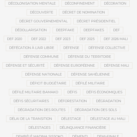
DÉCOLONISATION MENTALE
DÉCONFINEMENT
DÉCORATION
DÉCOUVERTE
DÉCRET DE NOMINATION
DÉCRET GOUVERNEMENTAL
DÉCRET PRÉSIDENTIEL
DÉDOLLARISATION
DEEPFAKE
DEEPFAKES
DEF
DEF 2020
DEF 2022
DEF 2023
DEF 2025
DEF 2026 MALI
DÉFÉCATION À L’AIR LIBRE
DÉFENSE
DÉFENSE COLLECTIVE
DÉFENSE COMMUNE
DÉFENSE DU TERRITOIRE
DÉFENSE ET SÉCURITÉ
DÉFENSE EUROPÉENNE
DÉFENSE MALI
DÉFENSE NATIONALE
DÉFENSE SAHÉLIENNE
DÉFICIT BUDGÉTAIRE
DÉFILÉ MILITAIRE
DÉFILÉ MILITAIRE BAMAKO
DÉFIS
DÉFIS ÉCONOMIQUES
DÉFIS SÉCURITAIRES
DÉFORESTATION
DÉGRADATION
DÉGRADATION DES ROUTES
DÉGRADATION DES SOLS
DÉLAI DE LA TRANSITION
DÉLESTAGE
DÉLESTAGE AU MALI
DÉLESTAGES
DÉLINQUANCE FINANCIÈRE
DEMBÉLÉ MADINA SISSOKO
DÉMENTI
DEMI-FINALE