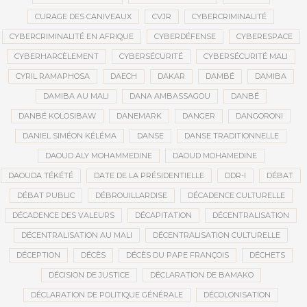
CURAGE DES CANIVEAUX
CVJR
CYBERCRIMINALITÉ
CYBERCRIMINALITÉ EN AFRIQUE
CYBERDÉFENSE
CYBERESPACE
CYBERHARCÈLEMENT
CYBERSÉCURITÉ
CYBERSÉCURITÉ MALI
CYRIL RAMAPHOSA
DAECH
DAKAR
DAMBÉ
DAMIBA
DAMIBA AU MALI
DANA AMBASSAGOU
DANBÉ
DANBÉ KOLOSIBAW
DANEMARK
DANGER
DANGORONI
DANIEL SIMÉON KÉLÉMA
DANSE
DANSE TRADITIONNELLE
DAOUD ALY MOHAMMEDINE
DAOUD MOHAMEDINE
DAOUDA TÉKÉTÉ
DATE DE LA PRÉSIDENTIELLE
DDR-I
DÉBAT
DÉBAT PUBLIC
DÉBROUILLARDISE
DÉCADENCE CULTURELLE
DÉCADENCE DES VALEURS
DÉCAPITATION
DÉCENTRALISATION
DÉCENTRALISATION AU MALI
DÉCENTRALISATION CULTURELLE
DÉCEPTION
DÉCÈS
DÉCÈS DU PAPE FRANÇOIS
DÉCHETS
DÉCISION DE JUSTICE
DÉCLARATION DE BAMAKO
DÉCLARATION DE POLITIQUE GÉNÉRALE
DÉCOLONISATION