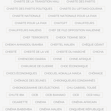
CHARTE DE LA TRANSITION MALI
CHARTE DES PARTIS
CHARTE DES PARTIS POLITIQUES
CHARTE DU LIPTAKO-GOURMA
CHARTE NATIONALE
CHARTE NATIONALE POUR LA PAIX
CHARTE POUR LA PAIX
CHATGPT
CHAUFFEURS
CHAUFFEURS MALIENS
CHEF DE FILE OPPOSITION MALIENNE
CHEF TERRORISTE
CHEICK TIDIANE SECK
CHEIKH AHMADOU BAMBA
CHEPTEL MALIEN
CHÈQUE GÉANT
CHERTÉ
CHERTÉ DE LA VIE
CHERTÉ DU MARCHÉ
CHICHA
CHIENCORO DIARRA
CHINE
CHINE AFRIQUE
CHIRURGIE DE GUERRE
CHOC ÉCONOMIQUE
CHOCS ÉCONOMIQUES
CHOGUEL KOKALLA MAÏGA
CHÔMAGE
CHÔMAGE DES JEUNES
CHRONIQUEURS CONDAMNÉS
CHRONOGRAMME DES ÉLECTIONS
CHU GABRIEL TOURÉ
CHUTE IBK
CICB
CICB BAMAKO
CICR
CICR MALI
CIGARETTE
CINEMA
CINÉMA
CINÉMA AFRICAIN
CINÉMA BABEMBA
CINÉMA MALIEN
CINQUIÈME RÉPUBLIQUE