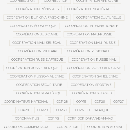
COOPEERATION
COOPÉRATION
COOPÉRATION AFRICAINE
COOPÉRATION BÉNIN AES
COOPÉRATION BILATÉRALE
COOPÉRATION BURKINA FASO-CHINE
COOPÉRATION CULTURELLE
COOPÉRATION ÉCONOMIQUE
COOPÉRATION INTERNATIONALE
COOPÉRATION JUDICIAIRE
COOPÉRATION MALI-RUSSIE
COOPÉRATION MALI-SÉNÉGAL
COOPÉRATION MALI–RUSSIE
COOPÉRATION MILITAIRE
COOPÉRATION RÉGIONALE
COOPÉRATION RUSSIE AFRIQUE
COOPÉRATION RUSSIE MALI
COOPÉRATION RUSSIE-AFRIQUE
COOPÉRATION RUSSO-AFRICAINE
COOPÉRATION RUSSO-MALIENNE
COOPÉRATION SAHÉLIENNE
COOPÉRATION SÉCURITAIRE
COOPÉRATION SPORTIVE
COOPÉRATION STRATÉGIQUE
COOPÉRATION SUD-SUD
COORDINATEUR NATIONAL
COP 28
COP15
COP26
COP27
COP28
COP29
COP30
CORNE DE L’AFRIQUE
CORONAVIRUS
CORPS
CORRIDOR DAKAR-BAMAKO
CORRIDORS COMMERCIAUX
CORRUPTION
CORRUPTION AU MALI