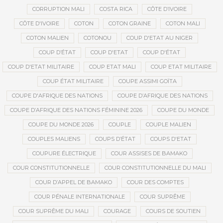
CORRUPTION MALI
COSTA RICA
CÔTE D’IVOIRE
CÔTE D'IVOIRE
COTON
COTON GRAINE
COTON MALI
COTON MALIEN
COTONOU
COUP D'ETAT AU NIGER
COUP D’ÉTAT
COUP D'ETAT
COUP D'ÉTAT
COUP D'ETAT MILITAIRE
COUP ETAT MALI
COUP ETAT MILITAIRE
COUP ÉTAT MILITAIRE
COUPE ASSIMI GOÏTA
COUPE D'AFRIQUE DES NATIONS
COUPE D’AFRIQUE DES NATIONS
COUPE D’AFRIQUE DES NATIONS FÉMININE 2026
COUPE DU MONDE
COUPE DU MONDE 2026
COUPLE
COUPLE MALIEN
COUPLES MALIENS
COUPS D’ÉTAT
COUPS D'ETAT
COUPURE ÉLECTRIQUE
COUR ASSISES DE BAMAKO
COUR CONSTITUTIONNELLE
COUR CONSTITUTIONNELLE DU MALI
COUR D’APPEL DE BAMAKO
COUR DES COMPTES
COUR PÉNALE INTERNATIONALE
COUR SUPRÊME
COUR SUPRÊME DU MALI
COURAGE
COURS DE SOUTIEN