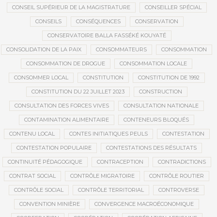
CONSEIL SUPÉRIEUR DE LA MAGISTRATURE
CONSEILLER SPÉCIAL
CONSEILS
CONSÉQUENCES
CONSERVATION
CONSERVATOIRE BALLA FASSÉKÉ KOUYATÉ
CONSOLIDATION DE LA PAIX
CONSOMMATEURS
CONSOMMATION
CONSOMMATION DE DROGUE
CONSOMMATION LOCALE
CONSOMMER LOCAL
CONSTITUTION
CONSTITUTION DE 1992
CONSTITUTION DU 22 JUILLET 2023
CONSTRUCTION
CONSULTATION DES FORCES VIVES
CONSULTATION NATIONALE
CONTAMINATION ALIMENTAIRE
CONTENEURS BLOQUÉS
CONTENU LOCAL
CONTES INITIATIQUES PEULS
CONTESTATION
CONTESTATION POPULAIRE
CONTESTATIONS DES RÉSULTATS
CONTINUITÉ PÉDAGOGIQUE
CONTRACEPTION
CONTRADICTIONS
CONTRAT SOCIAL
CONTRÔLE MIGRATOIRE
CONTRÔLE ROUTIER
CONTRÔLE SOCIAL
CONTRÔLE TERRITORIAL
CONTROVERSE
CONVENTION MINIÈRE
CONVERGENCE MACROÉCONOMIQUE