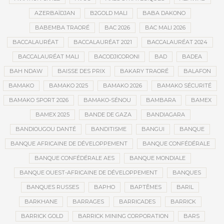
AZERBAÏDJAN
B2GOLD MALI
BABA DAKONO
BABEMBA TRAORÉ
BAC 2026
BAC MALI 2026
BACCALAURÉAT
BACCALAURÉAT 2021
BACCALAURÉAT 2024
BACCALAURÉAT MALI
BACODJICORONI
BAD
BADEA
BAH NDAW
BAISSE DES PRIX
BAKARY TRAORÉ
BALAFON
BAMAKO
BAMAKO 2025
BAMAKO 2026
BAMAKO SÉCURITÉ
BAMAKO SPORT 2026
BAMAKO-SÉNOU
BAMBARA
BAMEX
BAMEX 2025
BANDE DE GAZA
BANDIAGARA
BANDIOUGOU DANTÉ
BANDITISME
BANGUI
BANQUE
BANQUE AFRICAINE DE DÉVELOPPEMENT
BANQUE CONFÉDÉRALE
BANQUE CONFÉDÉRALE AES
BANQUE MONDIALE
BANQUE OUEST-AFRICAINE DE DÉVELOPPEMENT
BANQUES
BANQUES RUSSES
BAPHO
BAPTÊMES
BARIL
BARKHANE
BARRAGES
BARRICADES
BARRICK
BARRICK GOLD
BARRICK MINING CORPORATION
BARS