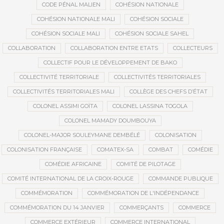
CODE PÉNAL MALIEN
COHÉSION NATIONALE
COHÉSION NATIONALE MALI
COHÉSION SOCIALE
COHÉSION SOCIALE MALI
COHÉSION SOCIALE SAHEL
COLLABORATION
COLLABORATION ENTRE ETATS
COLLECTEURS
COLLECTIF POUR LE DÉVELOPPEMENT DE BAKO
COLLECTIVITÉ TERRITORIALE
COLLECTIVITÉS TERRITORIALES
COLLECTIVITÉS TERRITORIALES MALI
COLLÈGE DES CHEFS D’ÉTAT
COLONEL ASSIMI GOÏTA
COLONEL LASSINA TOGOLA
COLONEL MAMADY DOUMBOUYA
COLONEL-MAJOR SOULEYMANE DEMBÉLÉ
COLONISATION
COLONISATION FRANÇAISE
COMATEX-SA
COMBAT
COMÉDIE
COMÉDIE AFRICAINE
COMITÉ DE PILOTAGE
COMITÉ INTERNATIONAL DE LA CROIX-ROUGE
COMMANDE PUBLIQUE
COMMÉMORATION
COMMÉMORATION DE L'INDÉPENDANCE
COMMÉMORATION DU 14 JANVIER
COMMERÇANTS
COMMERCE
COMMERCE EXTÉRIEUR
COMMERCE INTERNATIONAL