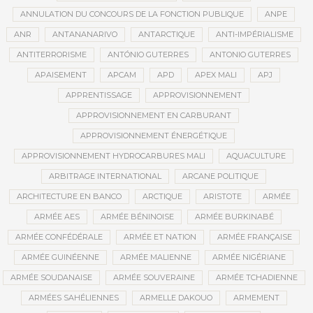
ANNULATION DU CONCOURS DE LA FONCTION PUBLIQUE
ANPE
ANR
ANTANANARIVO
ANTARCTIQUE
ANTI-IMPÉRIALISME
ANTITERRORISME
ANTÓNIO GUTERRES
ANTONIO GUTERRES
APAISEMENT
APCAM
APD
APEX MALI
APJ
APPRENTISSAGE
APPROVISIONNEMENT
APPROVISIONNEMENT EN CARBURANT
APPROVISIONNEMENT ÉNERGÉTIQUE
APPROVISIONNEMENT HYDROCARBURES MALI
AQUACULTURE
ARBITRAGE INTERNATIONAL
ARCANE POLITIQUE
ARCHITECTURE EN BANCO
ARCTIQUE
ARISTOTE
ARMÉE
ARMÉE AES
ARMÉE BÉNINOISE
ARMÉE BURKINABÉ
ARMÉE CONFÉDÉRALE
ARMÉE ET NATION
ARMÉE FRANÇAISE
ARMÉE GUINÉENNE
ARMÉE MALIENNE
ARMÉE NIGÉRIANE
ARMÉE SOUDANAISE
ARMÉE SOUVERAINE
ARMÉE TCHADIENNE
ARMÉES SAHÉLIENNES
ARMELLE DAKOUO
ARMEMENT