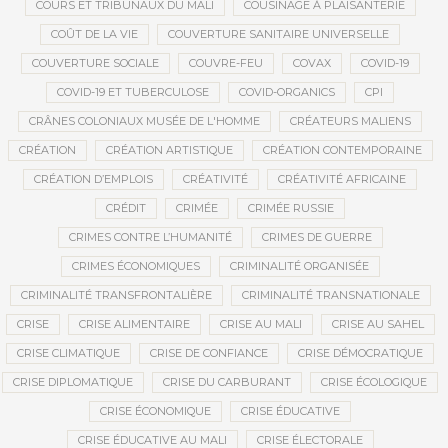
COURS ET TRIBUNAUX DU MALI
COUSINAGE À PLAISANTERIE
COÛT DE LA VIE
COUVERTURE SANITAIRE UNIVERSELLE
COUVERTURE SOCIALE
COUVRE-FEU
COVAX
COVID-19
COVID-19 ET TUBERCULOSE
COVID-ORGANICS
CPI
CRÂNES COLONIAUX MUSÉE DE L'HOMME
CRÉATEURS MALIENS
CRÉATION
CRÉATION ARTISTIQUE
CRÉATION CONTEMPORAINE
CRÉATION D’EMPLOIS
CRÉATIVITÉ
CRÉATIVITÉ AFRICAINE
CRÉDIT
CRIMÉE
CRIMÉE RUSSIE
CRIMES CONTRE L’HUMANITÉ
CRIMES DE GUERRE
CRIMES ÉCONOMIQUES
CRIMINALITÉ ORGANISÉE
CRIMINALITÉ TRANSFRONTALIÈRE
CRIMINALITÉ TRANSNATIONALE
CRISE
CRISE ALIMENTAIRE
CRISE AU MALI
CRISE AU SAHEL
CRISE CLIMATIQUE
CRISE DE CONFIANCE
CRISE DÉMOCRATIQUE
CRISE DIPLOMATIQUE
CRISE DU CARBURANT
CRISE ÉCOLOGIQUE
CRISE ÉCONOMIQUE
CRISE ÉDUCATIVE
CRISE ÉDUCATIVE AU MALI
CRISE ÉLECTORALE