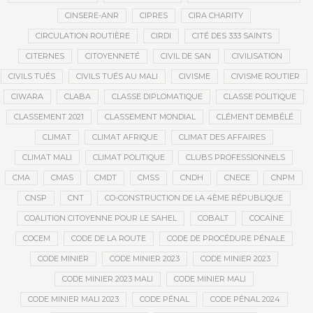
CINSERE-ANR
CIPRES
CIRA CHARITY
CIRCULATION ROUTIÈRE
CIRDI
CITÉ DES 333 SAINTS
CITERNES
CITOYENNETÉ
CIVIL DE SAN
CIVILISATION
CIVILS TUÉS
CIVILS TUÉS AU MALI
CIVISME
CIVISME ROUTIER
CIWARA
CLABA
CLASSE DIPLOMATIQUE
CLASSE POLITIQUE
CLASSEMENT 2021
CLASSEMENT MONDIAL
CLÉMENT DEMBÉLÉ
CLIMAT
CLIMAT AFRIQUE
CLIMAT DES AFFAIRES
CLIMAT MALI
CLIMAT POLITIQUE
CLUBS PROFESSIONNELS
CMA
CMAS
CMDT
CMSS
CNDH
CNECE
CNPM
CNSP
CNT
CO-CONSTRUCTION DE LA 4ÈME RÉPUBLIQUE
COALITION CITOYENNE POUR LE SAHEL
COBALT
COCAÏNE
COCEM
CODE DE LA ROUTE
CODE DE PROCÉDURE PÉNALE
CODE MINIER
CODE MINIER 2023
CODE MINIER 2023
CODE MINIER 2023 MALI
CODE MINIER MALI
CODE MINIER MALI 2023
CODE PÉNAL
CODE PÉNAL 2024