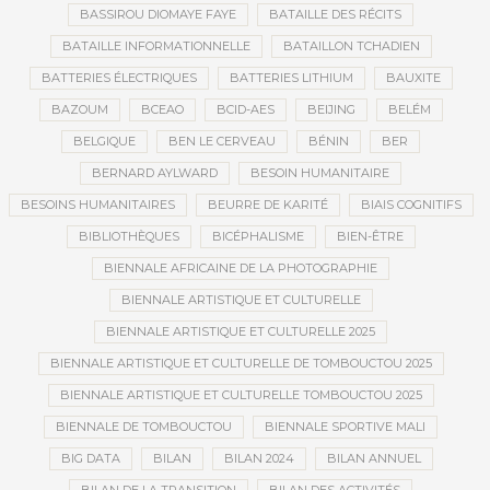
BASSIROU DIOMAYE FAYE
BATAILLE DES RÉCITS
BATAILLE INFORMATIONNELLE
BATAILLON TCHADIEN
BATTERIES ÉLECTRIQUES
BATTERIES LITHIUM
BAUXITE
BAZOUM
BCEAO
BCID-AES
BEIJING
BELÉM
BELGIQUE
BEN LE CERVEAU
BÉNIN
BER
BERNARD AYLWARD
BESOIN HUMANITAIRE
BESOINS HUMANITAIRES
BEURRE DE KARITÉ
BIAIS COGNITIFS
BIBLIOTHÈQUES
BICÉPHALISME
BIEN-ÊTRE
BIENNALE AFRICAINE DE LA PHOTOGRAPHIE
BIENNALE ARTISTIQUE ET CULTURELLE
BIENNALE ARTISTIQUE ET CULTURELLE 2025
BIENNALE ARTISTIQUE ET CULTURELLE DE TOMBOUCTOU 2025
BIENNALE ARTISTIQUE ET CULTURELLE TOMBOUCTOU 2025
BIENNALE DE TOMBOUCTOU
BIENNALE SPORTIVE MALI
BIG DATA
BILAN
BILAN 2024
BILAN ANNUEL