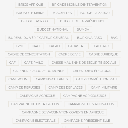
BRICS AFRIQUE
BRIGADE MOBILE D’INTERVENTION
BRUNO LE MAIRE
BRUXELLES
BUDGET 2027-2029
BUDGET AGRICOLE
BUDGET DE LA PRÉSIDENCE
BUDGET NATIONAL
BUMDA
BUREAU DU VÉRIFICATEUR GÉNÉRAL
BURKINA FASO
BVG
BYD
CAAT
CACAO
CADASTRE
CADEAUX
CADRE DE CONCERTATION
CADRE DE VIE
CADRE JURIDIQUE
CAF
CAFÉ PHILO
CAISSE MALIENNE DE SÉCURITÉ SOCIALE
CALENDRIER COUPE DU MONDE
CALENDRIER ÉLECTORAL
CAMEROUN
CAMIONS-CITERNES
CAMP COMPÉTITION MALI
CAMP DE RÉFUGIÉS
CAMP DES DÉPLACÉS
CAMP MILITAIRE
CAMPAGNE AGRICOLE
CAMPAGNE AGRICOLE 2025
CAMPAGNE DE DISTRIBUTION
CAMPAGNE DE VACCINATION
CAMPAGNE DE VACCINATION COVID-19 EN AFRIQUE
CAMPAGNE ÉLECTORALE
CAMPAGNE PRÉSIDENTIELLE