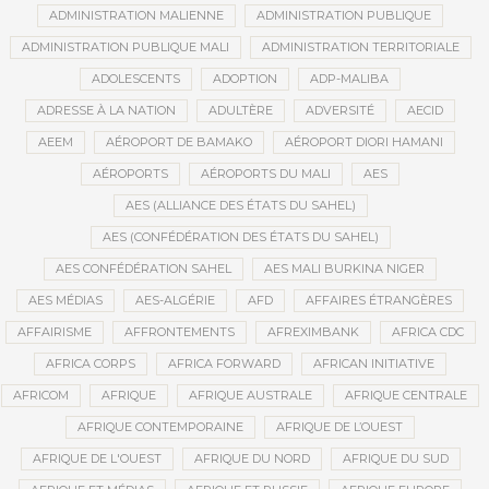
ADMINISTRATION MALIENNE
ADMINISTRATION PUBLIQUE
ADMINISTRATION PUBLIQUE MALI
ADMINISTRATION TERRITORIALE
ADOLESCENTS
ADOPTION
ADP-MALIBA
ADRESSE À LA NATION
ADULTÈRE
ADVERSITÉ
AECID
AEEM
AÉROPORT DE BAMAKO
AÉROPORT DIORI HAMANI
AÉROPORTS
AÉROPORTS DU MALI
AES
AES (ALLIANCE DES ÉTATS DU SAHEL)
AES (CONFÉDÉRATION DES ÉTATS DU SAHEL)
AES CONFÉDÉRATION SAHEL
AES MALI BURKINA NIGER
AES MÉDIAS
AES-ALGÉRIE
AFD
AFFAIRES ÉTRANGÈRES
AFFAIRISME
AFFRONTEMENTS
AFREXIMBANK
AFRICA CDC
AFRICA CORPS
AFRICA FORWARD
AFRICAN INITIATIVE
AFRICOM
AFRIQUE
AFRIQUE AUSTRALE
AFRIQUE CENTRALE
AFRIQUE CONTEMPORAINE
AFRIQUE DE L’OUEST
AFRIQUE DE L'OUEST
AFRIQUE DU NORD
AFRIQUE DU SUD