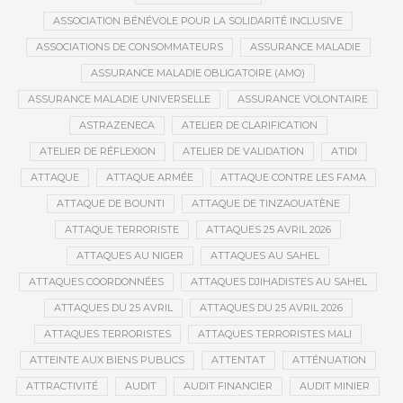
ASSOCIATION BÉNÉVOLE POUR LA SOLIDARITÉ INCLUSIVE
ASSOCIATIONS DE CONSOMMATEURS
ASSURANCE MALADIE
ASSURANCE MALADIE OBLIGATOIRE (AMO)
ASSURANCE MALADIE UNIVERSELLE
ASSURANCE VOLONTAIRE
ASTRAZENECA
ATELIER DE CLARIFICATION
ATELIER DE RÉFLEXION
ATELIER DE VALIDATION
ATIDI
ATTAQUE
ATTAQUE ARMÉE
ATTAQUE CONTRE LES FAMA
ATTAQUE DE BOUNTI
ATTAQUE DE TINZAOUATÈNE
ATTAQUE TERRORISTE
ATTAQUES 25 AVRIL 2026
ATTAQUES AU NIGER
ATTAQUES AU SAHEL
ATTAQUES COORDONNÉES
ATTAQUES DJIHADISTES AU SAHEL
ATTAQUES DU 25 AVRIL
ATTAQUES DU 25 AVRIL 2026
ATTAQUES TERRORISTES
ATTAQUES TERRORISTES MALI
ATTEINTE AUX BIENS PUBLICS
ATTENTAT
ATTÉNUATION
ATTRACTIVITÉ
AUDIT
AUDIT FINANCIER
AUDIT MINIER