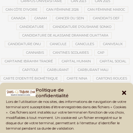
CAMPUS UNIVERSITAIRE
CAN 2023
CAN 2025
CAN CÔTE D'IVOIRE
CAN FÉMININE 2026
CAN FÉMININE MAROC
CANADA
CANAM
CANCER DU SEIN
CANDIDATS DEF
CANDIDATURE
CANDIDATURE D'OUSMANE SONKO
CANDIDATURE DE ALASSANE DRAMANE OUATTARA
CANDIDATURE ONU
CANICULE
CANICULES
CANIVEAUX
CANNABIS
CANTINES SCOLAIRES
CAP
CAPITAINE IBRAHIM TRAORÉ
CAPITAL HUMAIN
CAPITAL SOCIAL
CAPITOLE
CARBURANT
CARBURANT MALI
CARTE D’IDENTITÉ BIOMÉTRIQUE
CARTE NINA
CARTONS ROUGES
CASABLANCA
CATASTROPHE
CATASTROPHE NATURELLE
Politique de
confidentialité
CATASTROPHES CLIMATIQUES
CATASTROPHES NATURELLES
Lors de l’utilisation de nos sites, des informations de navigation de votre
CAUTION 10 000 DOLLARS
CAUTION DE VISA
CDAT
CECOGEC
terminal sont susceptibles d’être enregistrées dans des fichiers « Cookies
». Ces fichiers sont installés sur votre terminal en fonction de vos choix,
CEDEAO
CÉDÉAO
CEI
CÉLÉBRATION NATIONALE
CEMAC
modifiables à tout moment. Un cookie est un fichier enregistré sur le
CEMAPI
CEN-SNESUP
CENOU
CENSURE
disque dur de votre terminal, permettant à l’émetteur d’identifier le
terminal pendant sa durée de validation.
CENTRAFRIQUE
CENTRALE SOLAIRE