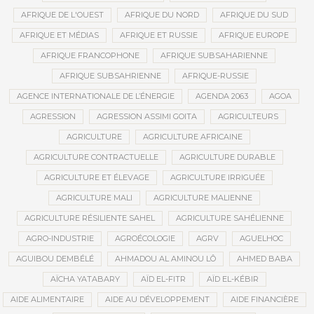
AFRIQUE DE L'OUEST
AFRIQUE DU NORD
AFRIQUE DU SUD
AFRIQUE ET MÉDIAS
AFRIQUE ET RUSSIE
AFRIQUE EUROPE
AFRIQUE FRANCOPHONE
AFRIQUE SUBSAHARIENNE
AFRIQUE SUBSAHRIENNE
AFRIQUE-RUSSIE
AGENCE INTERNATIONALE DE L’ÉNERGIE
AGENDA 2063
AGOA
AGRESSION
AGRESSION ASSIMI GOITA
AGRICULTEURS
AGRICULTURE
AGRICULTURE AFRICAINE
AGRICULTURE CONTRACTUELLE
AGRICULTURE DURABLE
AGRICULTURE ET ÉLEVAGE
AGRICULTURE IRRIGUÉE
AGRICULTURE MALI
AGRICULTURE MALIENNE
AGRICULTURE RÉSILIENTE SAHEL
AGRICULTURE SAHÉLIENNE
AGRO-INDUSTRIE
AGROÉCOLOGIE
AGRV
AGUELHOC
AGUIBOU DEMBÉLÉ
AHMADOU AL AMINOU LÔ
AHMED BABA
AÏCHA YATABARY
AÏD EL-FITR
AÏD EL-KÉBIR
AIDE ALIMENTAIRE
AIDE AU DÉVELOPPEMENT
AIDE FINANCIÈRE