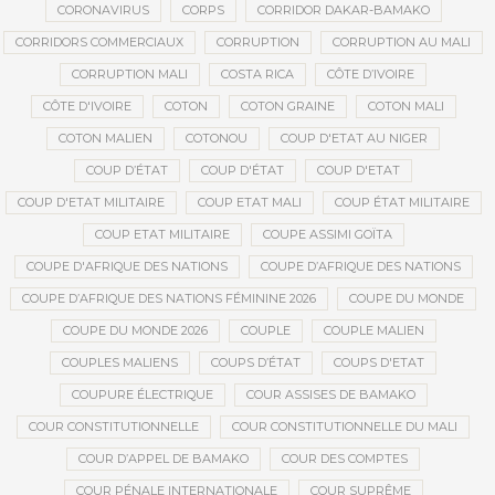
CORONAVIRUS
CORPS
CORRIDOR DAKAR-BAMAKO
CORRIDORS COMMERCIAUX
CORRUPTION
CORRUPTION AU MALI
CORRUPTION MALI
COSTA RICA
CÔTE D’IVOIRE
CÔTE D'IVOIRE
COTON
COTON GRAINE
COTON MALI
COTON MALIEN
COTONOU
COUP D'ETAT AU NIGER
COUP D’ÉTAT
COUP D'ÉTAT
COUP D'ETAT
COUP D'ETAT MILITAIRE
COUP ETAT MALI
COUP ÉTAT MILITAIRE
COUP ETAT MILITAIRE
COUPE ASSIMI GOÏTA
COUPE D'AFRIQUE DES NATIONS
COUPE D’AFRIQUE DES NATIONS
COUPE D’AFRIQUE DES NATIONS FÉMININE 2026
COUPE DU MONDE
COUPE DU MONDE 2026
COUPLE
COUPLE MALIEN
COUPLES MALIENS
COUPS D’ÉTAT
COUPS D'ETAT
COUPURE ÉLECTRIQUE
COUR ASSISES DE BAMAKO
COUR CONSTITUTIONNELLE
COUR CONSTITUTIONNELLE DU MALI
COUR D’APPEL DE BAMAKO
COUR DES COMPTES
COUR PÉNALE INTERNATIONALE
COUR SUPRÊME