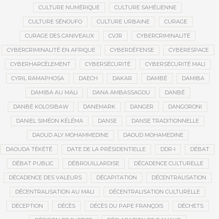
CULTURE NUMÉRIQUE
CULTURE SAHÉLIENNE
CULTURE SÉNOUFO
CULTURE URBAINE
CURAGE
CURAGE DES CANIVEAUX
CVJR
CYBERCRIMINALITÉ
CYBERCRIMINALITÉ EN AFRIQUE
CYBERDÉFENSE
CYBERESPACE
CYBERHARCÈLEMENT
CYBERSÉCURITÉ
CYBERSÉCURITÉ MALI
CYRIL RAMAPHOSA
DAECH
DAKAR
DAMBÉ
DAMIBA
DAMIBA AU MALI
DANA AMBASSAGOU
DANBÉ
DANBÉ KOLOSIBAW
DANEMARK
DANGER
DANGORONI
DANIEL SIMÉON KÉLÉMA
DANSE
DANSE TRADITIONNELLE
DAOUD ALY MOHAMMEDINE
DAOUD MOHAMEDINE
DAOUDA TÉKÉTÉ
DATE DE LA PRÉSIDENTIELLE
DDR-I
DÉBAT
DÉBAT PUBLIC
DÉBROUILLARDISE
DÉCADENCE CULTURELLE
DÉCADENCE DES VALEURS
DÉCAPITATION
DÉCENTRALISATION
DÉCENTRALISATION AU MALI
DÉCENTRALISATION CULTURELLE
DÉCEPTION
DÉCÈS
DÉCÈS DU PAPE FRANÇOIS
DÉCHETS