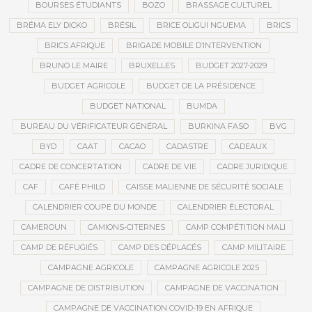
BOURSES ÉTUDIANTS
BOZO
BRASSAGE CULTUREL
BRÉMA ELY DICKO
BRÉSIL
BRICE OLIGUI NGUEMA
BRICS
BRICS AFRIQUE
BRIGADE MOBILE D’INTERVENTION
BRUNO LE MAIRE
BRUXELLES
BUDGET 2027-2029
BUDGET AGRICOLE
BUDGET DE LA PRÉSIDENCE
BUDGET NATIONAL
BUMDA
BUREAU DU VÉRIFICATEUR GÉNÉRAL
BURKINA FASO
BVG
BYD
CAAT
CACAO
CADASTRE
CADEAUX
CADRE DE CONCERTATION
CADRE DE VIE
CADRE JURIDIQUE
CAF
CAFÉ PHILO
CAISSE MALIENNE DE SÉCURITÉ SOCIALE
CALENDRIER COUPE DU MONDE
CALENDRIER ÉLECTORAL
CAMEROUN
CAMIONS-CITERNES
CAMP COMPÉTITION MALI
CAMP DE RÉFUGIÉS
CAMP DES DÉPLACÉS
CAMP MILITAIRE
CAMPAGNE AGRICOLE
CAMPAGNE AGRICOLE 2025
CAMPAGNE DE DISTRIBUTION
CAMPAGNE DE VACCINATION
CAMPAGNE DE VACCINATION COVID-19 EN AFRIQUE