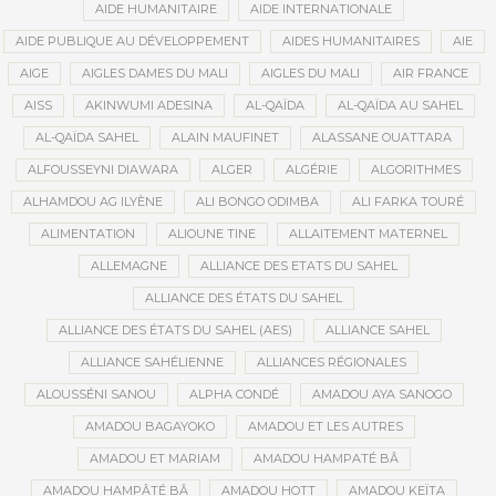
AIDE HUMANITAIRE
AIDE INTERNATIONALE
AIDE PUBLIQUE AU DÉVELOPPEMENT
AIDES HUMANITAIRES
AIE
AIGE
AIGLES DAMES DU MALI
AIGLES DU MALI
AIR FRANCE
AISS
AKINWUMI ADESINA
AL-QAÏDA
AL-QAÏDA AU SAHEL
AL-QAÏDA SAHEL
ALAIN MAUFINET
ALASSANE OUATTARA
ALFOUSSEYNI DIAWARA
ALGER
ALGÉRIE
ALGORITHMES
ALHAMDOU AG ILYÈNE
ALI BONGO ODIMBA
ALI FARKA TOURÉ
ALIMENTATION
ALIOUNE TINE
ALLAITEMENT MATERNEL
ALLEMAGNE
ALLIANCE DES ETATS DU SAHEL
ALLIANCE DES ÉTATS DU SAHEL
ALLIANCE DES ÉTATS DU SAHEL (AES)
ALLIANCE SAHEL
ALLIANCE SAHÉLIENNE
ALLIANCES RÉGIONALES
ALOUSSÉNI SANOU
ALPHA CONDÉ
AMADOU AYA SANOGO
AMADOU BAGAYOKO
AMADOU ET LES AUTRES
AMADOU ET MARIAM
AMADOU HAMPATÉ BÂ
AMADOU HAMPÂTÉ BÂ
AMADOU HOTT
AMADOU KEÏTA