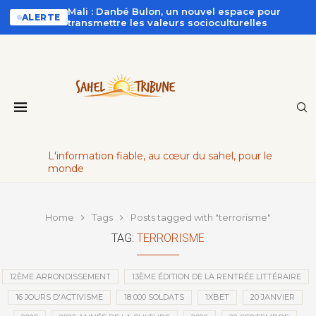
Mali : Danbé Bulon, un nouvel espace pour
ALERTE
transmettre les valeurs socioculturelles
L'information fiable, au cœur du sahel, pour le
monde
Home
Tags
Posts tagged with "terrorisme"
TAG:
TERRORISME
12ÈME ARRONDISSEMENT
13ÈME ÉDITION DE LA RENTRÉE LITTÉRAIRE
16 JOURS D'ACTIVISME
18 000 SOLDATS
1XBET
20 JANVIER