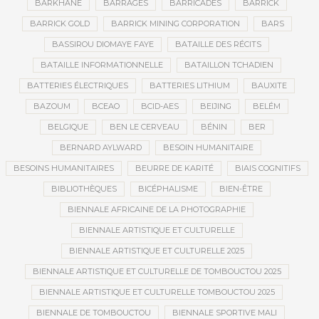
BARKHANE
BARRAGES
BARRICADES
BARRICK
BARRICK GOLD
BARRICK MINING CORPORATION
BARS
BASSIROU DIOMAYE FAYE
BATAILLE DES RÉCITS
BATAILLE INFORMATIONNELLE
BATAILLON TCHADIEN
BATTERIES ÉLECTRIQUES
BATTERIES LITHIUM
BAUXITE
BAZOUM
BCEAO
BCID-AES
BEIJING
BELÉM
BELGIQUE
BEN LE CERVEAU
BÉNIN
BER
BERNARD AYLWARD
BESOIN HUMANITAIRE
BESOINS HUMANITAIRES
BEURRE DE KARITÉ
BIAIS COGNITIFS
BIBLIOTHÈQUES
BICÉPHALISME
BIEN-ÊTRE
BIENNALE AFRICAINE DE LA PHOTOGRAPHIE
BIENNALE ARTISTIQUE ET CULTURELLE
BIENNALE ARTISTIQUE ET CULTURELLE 2025
BIENNALE ARTISTIQUE ET CULTURELLE DE TOMBOUCTOU 2025
BIENNALE ARTISTIQUE ET CULTURELLE TOMBOUCTOU 2025
BIENNALE DE TOMBOUCTOU
BIENNALE SPORTIVE MALI