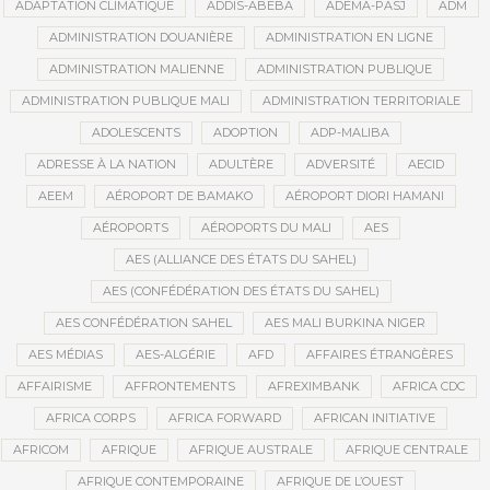
ADAPTATION CLIMATIQUE
ADDIS-ABEBA
ADEMA-PASJ
ADM
ADMINISTRATION DOUANIÈRE
ADMINISTRATION EN LIGNE
ADMINISTRATION MALIENNE
ADMINISTRATION PUBLIQUE
ADMINISTRATION PUBLIQUE MALI
ADMINISTRATION TERRITORIALE
ADOLESCENTS
ADOPTION
ADP-MALIBA
ADRESSE À LA NATION
ADULTÈRE
ADVERSITÉ
AECID
AEEM
AÉROPORT DE BAMAKO
AÉROPORT DIORI HAMANI
AÉROPORTS
AÉROPORTS DU MALI
AES
AES (ALLIANCE DES ÉTATS DU SAHEL)
AES (CONFÉDÉRATION DES ÉTATS DU SAHEL)
AES CONFÉDÉRATION SAHEL
AES MALI BURKINA NIGER
AES MÉDIAS
AES-ALGÉRIE
AFD
AFFAIRES ÉTRANGÈRES
AFFAIRISME
AFFRONTEMENTS
AFREXIMBANK
AFRICA CDC
AFRICA CORPS
AFRICA FORWARD
AFRICAN INITIATIVE
AFRICOM
AFRIQUE
AFRIQUE AUSTRALE
AFRIQUE CENTRALE
AFRIQUE CONTEMPORAINE
AFRIQUE DE L’OUEST