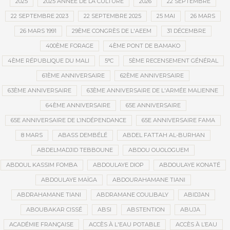
2025
2025 ANNÉE DE LA CULTURE
2026
22 SEPTEMBRE
22 SEPTEMBRE 2023
22 SEPTEMBRE 2025
25 MAI
26 MARS
26 MARS 1991
29ÈME CONGRÈS DE L'AEEM
31 DÉCEMBRE
400ÈME FORAGE
4ÈME PONT DE BAMAKO
4ÈME RÉPUBLIQUE DU MALI
5°C
5ÈME RECENSEMENT GÉNÉRAL
61ÈME ANNIVERSAIRE
62ÈME ANNIVERSAIRE
63ÈME ANNIVERSAIRE
63ÈME ANNIVERSAIRE DE L'ARMÉE MALIENNE
64ÈME ANNIVERSAIRE
65E ANNIVERSAIRE
65E ANNIVERSAIRE DE L’INDÉPENDANCE
65E ANNIVERSAIRE FAMA
8 MARS
ABASS DEMBÉLÉ
ABDEL FATTAH AL-BURHAN
ABDELMADJID TEBBOUNE
ABDOU OUOLOGUEM
ABDOUL KASSIM FOMBA
ABDOULAYE DIOP
ABDOULAYE KONATÉ
ABDOULAYE MAÏGA
ABDOURAHAMANE TIANI
ABDRAHAMANE TIANI
ABDRAMANE COULIBALY
ABIDJAN
ABOUBAKAR CISSÉ
ABSI
ABSTENTION
ABUJA
ACADÉMIE FRANÇAISE
ACCÈS À L'EAU POTABLE
ACCÈS À L’EAU