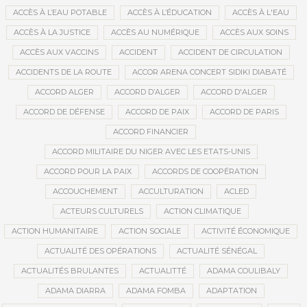
ACCÈS À L’EAU POTABLE
ACCÈS À L’ÉDUCATION
ACCÈS À L'EAU
ACCÈS À LA JUSTICE
ACCÈS AU NUMÉRIQUE
ACCÈS AUX SOINS
ACCÈS AUX VACCINS
ACCIDENT
ACCIDENT DE CIRCULATION
ACCIDENTS DE LA ROUTE
ACCOR ARENA CONCERT SIDIKI DIABATÉ
ACCORD ALGER
ACCORD D’ALGER
ACCORD D'ALGER
ACCORD DE DÉFENSE
ACCORD DE PAIX
ACCORD DE PARIS
ACCORD FINANCIER
ACCORD MILITAIRE DU NIGER AVEC LES ETATS-UNIS
ACCORD POUR LA PAIX
ACCORDS DE COOPÉRATION
ACCOUCHEMENT
ACCULTURATION
ACLED
ACTEURS CULTURELS
ACTION CLIMATIQUE
ACTION HUMANITAIRE
ACTION SOCIALE
ACTIVITÉ ÉCONOMIQUE
ACTUALITÉ DES OPÉRATIONS
ACTUALITÉ SÉNÉGAL
ACTUALITÉS BRULANTES
ACTUALITTÉ
ADAMA COULIBALY
ADAMA DIARRA
ADAMA FOMBA
ADAPTATION