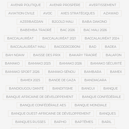
AVENIR POLITIQUE
AVENIR PROSPÈRE
AVERTISSEMENT
AVIATION CIVILE
AVOC
AXES STRATÉGIQUES
AZAWAD
AZERBAÏDJAN
B2GOLD MALI
BABA DAKONO
BABEMBA TRAORÉ
BAC 2026
BAC MALI 2026
BACCALAURÉAT
BACCALAURÉAT 2021
BACCALAURÉAT 2024
BACCALAURÉAT MALI
BACODJICORONI
BAD
BADEA
BAH NDAW
BAISSE DES PRIX
BAKARY TRAORÉ
BALAFON
BAMAKO
BAMAKO 2025
BAMAKO 2026
BAMAKO SÉCURITÉ
BAMAKO SPORT 2026
BAMAKO-SÉNOU
BAMBARA
BAMEX
BAMEX 2025
BANDE DE GAZA
BANDIAGARA
BANDIOUGOU DANTÉ
BANDITISME
BANGUI
BANQUE
BANQUE AFRICAINE DE DÉVELOPPEMENT
BANQUE CONFÉDÉRALE
BANQUE CONFÉDÉRALE AES
BANQUE MONDIALE
BANQUE OUEST-AFRICAINE DE DÉVELOPPEMENT
BANQUES
BANQUES RUSSES
BAPHO
BAPTÊMES
BARIL