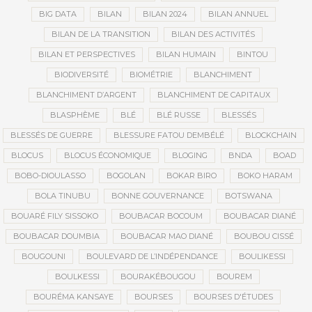
BIG DATA
BILAN
BILAN 2024
BILAN ANNUEL
BILAN DE LA TRANSITION
BILAN DES ACTIVITÉS
BILAN ET PERSPECTIVES
BILAN HUMAIN
BINTOU
BIODIVERSITÉ
BIOMÉTRIE
BLANCHIMENT
BLANCHIMENT D’ARGENT
BLANCHIMENT DE CAPITAUX
BLASPHÈME
BLÉ
BLÉ RUSSE
BLESSÉS
BLESSÉS DE GUERRE
BLESSURE FATOU DEMBÉLÉ
BLOCKCHAIN
BLOCUS
BLOCUS ÉCONOMIQUE
BLOGING
BNDA
BOAD
BOBO-DIOULASSO
BOGOLAN
BOKAR BIRO
BOKO HARAM
BOLA TINUBU
BONNE GOUVERNANCE
BOTSWANA
BOUARÉ FILY SISSOKO
BOUBACAR BOCOUM
BOUBACAR DIANÉ
BOUBACAR DOUMBIA
BOUBACAR MAO DIANÉ
BOUBOU CISSÉ
BOUGOUNI
BOULEVARD DE L’INDÉPENDANCE
BOULIKESSI
BOULKESSI
BOURAKÉBOUGOU
BOUREM
BOURÉMA KANSAYE
BOURSES
BOURSES D'ÉTUDES