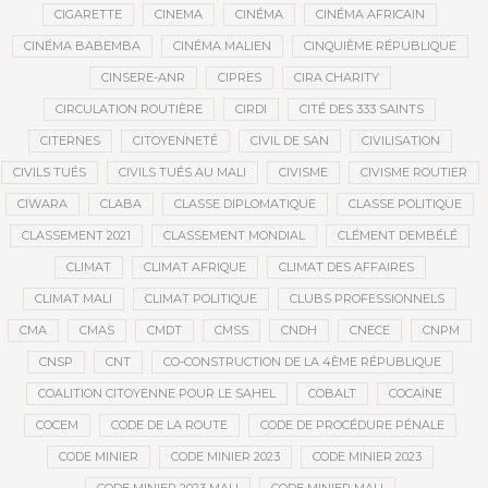
CIGARETTE
CINEMA
CINÉMA
CINÉMA AFRICAIN
CINÉMA BABEMBA
CINÉMA MALIEN
CINQUIÈME RÉPUBLIQUE
CINSERE-ANR
CIPRES
CIRA CHARITY
CIRCULATION ROUTIÈRE
CIRDI
CITÉ DES 333 SAINTS
CITERNES
CITOYENNETÉ
CIVIL DE SAN
CIVILISATION
CIVILS TUÉS
CIVILS TUÉS AU MALI
CIVISME
CIVISME ROUTIER
CIWARA
CLABA
CLASSE DIPLOMATIQUE
CLASSE POLITIQUE
CLASSEMENT 2021
CLASSEMENT MONDIAL
CLÉMENT DEMBÉLÉ
CLIMAT
CLIMAT AFRIQUE
CLIMAT DES AFFAIRES
CLIMAT MALI
CLIMAT POLITIQUE
CLUBS PROFESSIONNELS
CMA
CMAS
CMDT
CMSS
CNDH
CNECE
CNPM
CNSP
CNT
CO-CONSTRUCTION DE LA 4ÈME RÉPUBLIQUE
COALITION CITOYENNE POUR LE SAHEL
COBALT
COCAÏNE
COCEM
CODE DE LA ROUTE
CODE DE PROCÉDURE PÉNALE
CODE MINIER
CODE MINIER 2023
CODE MINIER 2023