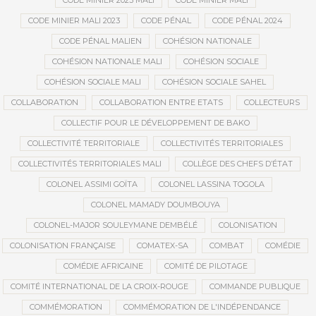
CODE MINIER 2023 MALI
CODE MINIER MALI
CODE MINIER MALI 2023
CODE PÉNAL
CODE PÉNAL 2024
CODE PÉNAL MALIEN
COHÉSION NATIONALE
COHÉSION NATIONALE MALI
COHÉSION SOCIALE
COHÉSION SOCIALE MALI
COHÉSION SOCIALE SAHEL
COLLABORATION
COLLABORATION ENTRE ETATS
COLLECTEURS
COLLECTIF POUR LE DÉVELOPPEMENT DE BAKO
COLLECTIVITÉ TERRITORIALE
COLLECTIVITÉS TERRITORIALES
COLLECTIVITÉS TERRITORIALES MALI
COLLÈGE DES CHEFS D’ÉTAT
COLONEL ASSIMI GOÏTA
COLONEL LASSINA TOGOLA
COLONEL MAMADY DOUMBOUYA
COLONEL-MAJOR SOULEYMANE DEMBÉLÉ
COLONISATION
COLONISATION FRANÇAISE
COMATEX-SA
COMBAT
COMÉDIE
COMÉDIE AFRICAINE
COMITÉ DE PILOTAGE
COMITÉ INTERNATIONAL DE LA CROIX-ROUGE
COMMANDE PUBLIQUE
COMMÉMORATION
COMMÉMORATION DE L'INDÉPENDANCE