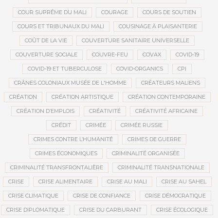
COUR SUPRÊME DU MALI
COURAGE
COURS DE SOUTIEN
COURS ET TRIBUNAUX DU MALI
COUSINAGE À PLAISANTERIE
COÛT DE LA VIE
COUVERTURE SANITAIRE UNIVERSELLE
COUVERTURE SOCIALE
COUVRE-FEU
COVAX
COVID-19
COVID-19 ET TUBERCULOSE
COVID-ORGANICS
CPI
CRÂNES COLONIAUX MUSÉE DE L'HOMME
CRÉATEURS MALIENS
CRÉATION
CRÉATION ARTISTIQUE
CRÉATION CONTEMPORAINE
CRÉATION D’EMPLOIS
CRÉATIVITÉ
CRÉATIVITÉ AFRICAINE
CRÉDIT
CRIMÉE
CRIMÉE RUSSIE
CRIMES CONTRE L’HUMANITÉ
CRIMES DE GUERRE
CRIMES ÉCONOMIQUES
CRIMINALITÉ ORGANISÉE
CRIMINALITÉ TRANSFRONTALIÈRE
CRIMINALITÉ TRANSNATIONALE
CRISE
CRISE ALIMENTAIRE
CRISE AU MALI
CRISE AU SAHEL
CRISE CLIMATIQUE
CRISE DE CONFIANCE
CRISE DÉMOCRATIQUE
CRISE DIPLOMATIQUE
CRISE DU CARBURANT
CRISE ÉCOLOGIQUE