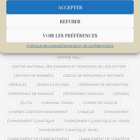
CEMAPI
CEN-SNESUP
CENOU
CENSURE
ACCEPTER
CENTRAFRIQUE
CENTRALE SOLAIRE
REFUSER
CENTRALE SOLAIRE DE SANANKOROBA
CENTRALES SOLAIRES
CENTRE D'INTELLIGENCE ARTIFICIELLE
VOIR LES PRÉFÉRENCES
CENTRE DE SANTÉ COMMUNAUTAIRE
CENTRE DU MALI
Politique de cookies
Déclaration de confidentialité
CENTRE INTERNATIONAL DE CONFÉRENCES DE BAMAKO
CENTRE MALI
CENTRE NATIONAL DES EXAMENS ET CONCOURS DE L’ÉDUCATION
CENTRES DE DONNÉES
CERCLE DE RÉFLEXION À DISTANCE
CÉRÉALES
CÉRÉALES RUSSES
CÉRÉMONIE DE DÉCORATION
CÉRÉMONIES DE MARIAGE
CÉRÉMONIES SOCIALES
CERVEAU
CEUTA
CHAHANA TAKIOU
CHAÎNE DE VALEUR
CHAÎNES D’APPROVISIONNEMENT
CHALEUR
CHANGEMENT
CHANGEMENT CLIMATIQUE
CHANGEMENT CLIMATIQUE AU SAHEL
CHANGEMENT CLIMATIQUE SAHEL
CHANGEMENT DE COMPORTEMENT
CHANGEMENT DE STRATÉGIE