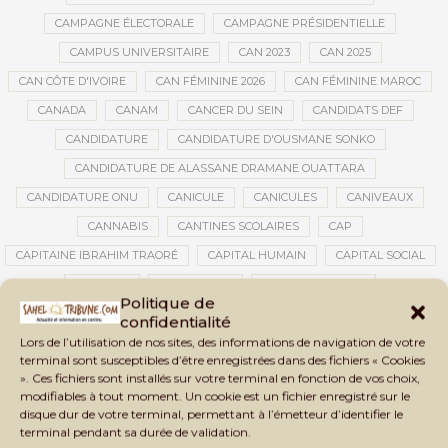
CAMPAGNE ÉLECTORALE
CAMPAGNE PRÉSIDENTIELLE
CAMPUS UNIVERSITAIRE
CAN 2023
CAN 2025
CAN CÔTE D'IVOIRE
CAN FÉMININE 2026
CAN FÉMININE MAROC
CANADA
CANAM
CANCER DU SEIN
CANDIDATS DEF
CANDIDATURE
CANDIDATURE D'OUSMANE SONKO
CANDIDATURE DE ALASSANE DRAMANE OUATTARA
CANDIDATURE ONU
CANICULE
CANICULES
CANIVEAUX
CANNABIS
CANTINES SCOLAIRES
CAP
CAPITAINE IBRAHIM TRAORÉ
CAPITAL HUMAIN
CAPITAL SOCIAL
CAPITOLE
CARBURANT
CARBURANT MALI
Politique de
CARTE D’IDENTITÉ BIOMÉTRIQUE
CARTE NINA
CARTONS ROUGES
confidentialité
Lors de l’utilisation de nos sites, des informations de navigation de votre
CASABLANCA
CATASTROPHE
CATASTROPHE NATURELLE
terminal sont susceptibles d’être enregistrées dans des fichiers « Cookies
CATASTROPHES CLIMATIQUES
CATASTROPHES NATURELLES
». Ces fichiers sont installés sur votre terminal en fonction de vos choix,
modifiables à tout moment. Un cookie est un fichier enregistré sur le
CAUTION 10 000 DOLLARS
CAUTION DE VISA
CDAT
CECOGEC
disque dur de votre terminal, permettant à l’émetteur d’identifier le
CÉDÉAO
CEDEAO
CEI
CÉLÉBRATION NATIONALE
CEMAC
terminal pendant sa durée de validation.