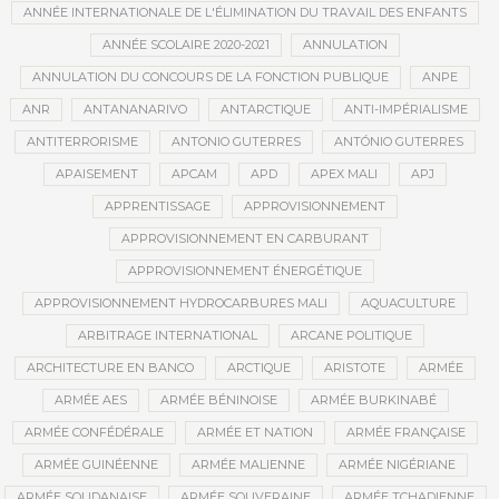
ANNÉE INTERNATIONALE DE L'ÉLIMINATION DU TRAVAIL DES ENFANTS
ANNÉE SCOLAIRE 2020-2021
ANNULATION
ANNULATION DU CONCOURS DE LA FONCTION PUBLIQUE
ANPE
ANR
ANTANANARIVO
ANTARCTIQUE
ANTI-IMPÉRIALISME
ANTITERRORISME
ANTONIO GUTERRES
ANTÓNIO GUTERRES
APAISEMENT
APCAM
APD
APEX MALI
APJ
APPRENTISSAGE
APPROVISIONNEMENT
APPROVISIONNEMENT EN CARBURANT
APPROVISIONNEMENT ÉNERGÉTIQUE
APPROVISIONNEMENT HYDROCARBURES MALI
AQUACULTURE
ARBITRAGE INTERNATIONAL
ARCANE POLITIQUE
ARCHITECTURE EN BANCO
ARCTIQUE
ARISTOTE
ARMÉE
ARMÉE AES
ARMÉE BÉNINOISE
ARMÉE BURKINABÉ
ARMÉE CONFÉDÉRALE
ARMÉE ET NATION
ARMÉE FRANÇAISE
ARMÉE GUINÉENNE
ARMÉE MALIENNE
ARMÉE NIGÉRIANE
ARMÉE SOUDANAISE
ARMÉE SOUVERAINE
ARMÉE TCHADIENNE