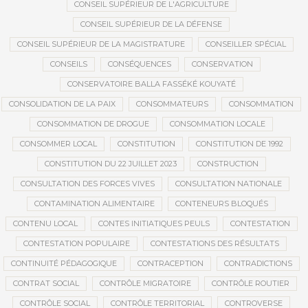
CONSEIL SUPÉRIEUR DE L'AGRICULTURE
CONSEIL SUPÉRIEUR DE LA DÉFENSE
CONSEIL SUPÉRIEUR DE LA MAGISTRATURE
CONSEILLER SPÉCIAL
CONSEILS
CONSÉQUENCES
CONSERVATION
CONSERVATOIRE BALLA FASSÉKÉ KOUYATÉ
CONSOLIDATION DE LA PAIX
CONSOMMATEURS
CONSOMMATION
CONSOMMATION DE DROGUE
CONSOMMATION LOCALE
CONSOMMER LOCAL
CONSTITUTION
CONSTITUTION DE 1992
CONSTITUTION DU 22 JUILLET 2023
CONSTRUCTION
CONSULTATION DES FORCES VIVES
CONSULTATION NATIONALE
CONTAMINATION ALIMENTAIRE
CONTENEURS BLOQUÉS
CONTENU LOCAL
CONTES INITIATIQUES PEULS
CONTESTATION
CONTESTATION POPULAIRE
CONTESTATIONS DES RÉSULTATS
CONTINUITÉ PÉDAGOGIQUE
CONTRACEPTION
CONTRADICTIONS
CONTRAT SOCIAL
CONTRÔLE MIGRATOIRE
CONTRÔLE ROUTIER
CONTRÔLE SOCIAL
CONTRÔLE TERRITORIAL
CONTROVERSE