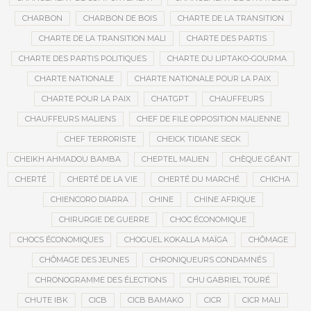
CHARBON
CHARBON DE BOIS
CHARTE DE LA TRANSITION
CHARTE DE LA TRANSITION MALI
CHARTE DES PARTIS
CHARTE DES PARTIS POLITIQUES
CHARTE DU LIPTAKO-GOURMA
CHARTE NATIONALE
CHARTE NATIONALE POUR LA PAIX
CHARTE POUR LA PAIX
CHATGPT
CHAUFFEURS
CHAUFFEURS MALIENS
CHEF DE FILE OPPOSITION MALIENNE
CHEF TERRORISTE
CHEICK TIDIANE SECK
CHEIKH AHMADOU BAMBA
CHEPTEL MALIEN
CHÈQUE GÉANT
CHERTÉ
CHERTÉ DE LA VIE
CHERTÉ DU MARCHÉ
CHICHA
CHIENCORO DIARRA
CHINE
CHINE AFRIQUE
CHIRURGIE DE GUERRE
CHOC ÉCONOMIQUE
CHOCS ÉCONOMIQUES
CHOGUEL KOKALLA MAÏGA
CHÔMAGE
CHÔMAGE DES JEUNES
CHRONIQUEURS CONDAMNÉS
CHRONOGRAMME DES ÉLECTIONS
CHU GABRIEL TOURÉ
CHUTE IBK
CICB
CICB BAMAKO
CICR
CICR MALI