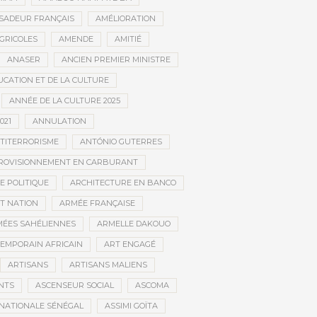
SADEUR FRANÇAIS
AMÉLIORATION
GRICOLES
AMENDE
AMITIÉ
ANASER
ANCIEN PREMIER MINISTRE
UCATION ET DE LA CULTURE
ANNÉE DE LA CULTURE 2025
021
ANNULATION
TITERRORISME
ANTÓNIO GUTERRES
ROVISIONNEMENT EN CARBURANT
E POLITIQUE
ARCHITECTURE EN BANCO
T NATION
ARMÉE FRANÇAISE
ÉES SAHÉLIENNES
ARMELLE DAKOUO
EMPORAIN AFRICAIN
ART ENGAGÉ
ARTISANS
ARTISANS MALIENS
NTS
ASCENSEUR SOCIAL
ASCOMA
NATIONALE SÉNÉGAL
ASSIMI GOÏTA