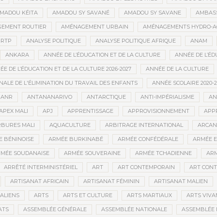
MADOU KÉITA
AMADOU SY SAVANÉ
AMADOU SY SAVANE
AMBAS
EMENT ROUTIER
AMÉNAGEMENT URBAIN
AMÉNAGEMENTS HYDRO-A
RTP
ANALYSE POLITIQUE
ANALYSE POLITIQUE AFRIQUE
ANAM
ANKARA
ANNÉE DE L’ÉDUCATION ET DE LA CULTURE
ANNÉE DE L’ÉD
E DE L’ÉDUCATION ET DE LA CULTURE 2026-2027
ANNÉE DE LA CULTURE
ALE DE L'ÉLIMINATION DU TRAVAIL DES ENFANTS
ANNÉE SCOLAIRE 2020-2
ANR
ANTANANARIVO
ANTARCTIQUE
ANTI-IMPÉRIALISME
AN
APEX MALI
APJ
APPRENTISSAGE
APPROVISIONNEMENT
APP
BURES MALI
AQUACULTURE
ARBITRAGE INTERNATIONAL
ARCAN
 BÉNINOISE
ARMÉE BURKINABÉ
ARMÉE CONFÉDÉRALE
ARMÉE E
MÉE SOUDANAISE
ARMÉE SOUVERAINE
ARMÉE TCHADIENNE
ARM
ARRÊTÉ INTERMINISTÉRIEL
ART
ART CONTEMPORAIN
ART CONT
ARTISANAT AFRICAIN
ARTISANAT FÉMININ
ARTISANAT MALIEN
ALIENS
ARTS
ARTS ET CULTURE
ARTS MARTIAUX
ARTS VIVA
ATS
ASSEMBLÉE GÉNÉRALE
ASSEMBLÉE NATIONALE
ASSEMBLÉE 