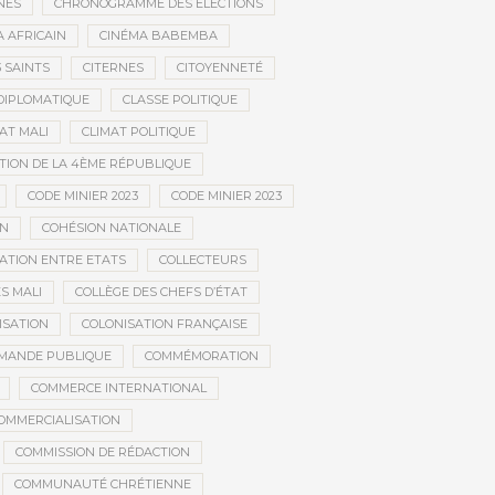
NÉS
CHRONOGRAMME DES ÉLECTIONS
 AFRICAIN
CINÉMA BABEMBA
3 SAINTS
CITERNES
CITOYENNETÉ
DIPLOMATIQUE
CLASSE POLITIQUE
AT MALI
CLIMAT POLITIQUE
TION DE LA 4ÈME RÉPUBLIQUE
CODE MINIER 2023
CODE MINIER 2023
EN
COHÉSION NATIONALE
ATION ENTRE ETATS
COLLECTEURS
S MALI
COLLÈGE DES CHEFS D’ÉTAT
ISATION
COLONISATION FRANÇAISE
MANDE PUBLIQUE
COMMÉMORATION
COMMERCE INTERNATIONAL
OMMERCIALISATION
COMMISSION DE RÉDACTION
COMMUNAUTÉ CHRÉTIENNE