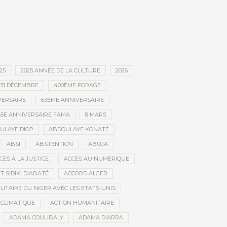
25
2025 ANNÉE DE LA CULTURE
2026
31 DÉCEMBRE
400ÈME FORAGE
VERSAIRE
63ÈME ANNIVERSAIRE
65E ANNIVERSAIRE FAMA
8 MARS
ULAYE DIOP
ABDOULAYE KONATÉ
ABSI
ABSTENTION
ABUJA
CÈS À LA JUSTICE
ACCÈS AU NUMÉRIQUE
 SIDIKI DIABATÉ
ACCORD ALGER
LITAIRE DU NIGER AVEC LES ETATS-UNIS
 CLIMATIQUE
ACTION HUMANITAIRE
ADAMA COULIBALY
ADAMA DIARRA