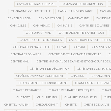
CAMPAGNE AGRICOLE 2025
CAMPAGNE DE DISTRIBUTION
CAMPAGNE PRÉSIDENTIELLE
CAMPUS UNIVERSITAIRE
CAN 20
CANCER DU SEIN
CANDIDATS DEF
CANDIDATURE
CANDIDAT
CANICULES
CANIVEAUX
CANNABIS
CANTINES SCOLAIRES
CARBURANT MALI
CARTE D’IDENTITÉ BIOMÉTRIQUE
CATASTROPHES CLIMATIQUES
CATASTROPHES NATURELLES
CÉLÉBRATION NATIONALE
CEMAC
CEMAPI
CEN-SNESUP
CENTRALES SOLAIRES
CENTRE D'INTELLIGENCE ARTIFICIELLE
C
CENTRE MALI
CENTRE NATIONAL DES EXAMENS ET CONCOURS DE L
CÉRÉMONIE DE DÉCORATION
CÉRÉMONIES DE MARIA
CHAÎNES D’APPROVISIONNEMENT
CHALEUR
CHANGEMEN
CHANGEMENT DE COMPORTEMENT
CHANGEMENT DE STRATÉ
CHARTE DES PARTIS
CHARTE DES PARTIS POLITIQUES
CHART
CHATGPT
CHAUFFEURS
CHAUFFEURS MALIENS
CHEF
CHEPTEL MALIEN
CHÈQUE GÉANT
CHERTÉ
CHERTÉ DE LA VIE