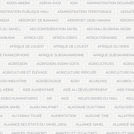
ADDIS-ABEBA
ADEMA-PASJ
ADM
ADMINISTRATION DOUANIÈ
NISTRATION PUBLIQUE MALI
ADMINISTRATION TERRITORIALE
ADOLES
AEEM
AÉROPORT DE BAMAKO
AÉROPORT DIORI HAMANI
AÉROPO
S DU SAHEL)
AES CONFÉDÉRATION SAHEL
AES MALI BURKINA NIGER
XIMBANK
AFRICA CDC
AFRICA CORPS
AFRICA FORWARD
AFRI
E
AFRIQUE DE L’OUEST
AFRIQUE DE L'OUEST
AFRIQUE DU NORD
UE FRANCOPHONE
AFRIQUE SUBSAHARIENNE
AFRIQUE SUBSAHRIEN
AGRESSION
AGRESSION ASSIMI GOITA
AGRICULTEURS
AGRIC
AGRICULTURE ET ÉLEVAGE
AGRICULTURE IRRIGUÉE
AGRICULTURE M
GRO-INDUSTRIE
AGROÉCOLOGIE
AGRV
AGUELHOC
AGUIBOU
EL-KÉBIR
AIDE ALIMENTAIRE
AIDE AU DÉVELOPPEMENT
AIDE FINA
AIDES HUMANITAIRES
AIE
AIGE
AIGLES DAMES DU MALI
AIGL
QAÏDA SAHEL
ALAIN MAUFINET
ALASSANE OUATTARA
ALFOUSSEY
BA
ALI FARKA TOURÉ
ALIMENTATION
ALIOUNE TINE
ALLAITE
ALLIANCE DES ÉTATS DU SAHEL (AES)
ALLIANCE SAHEL
ALLIANCE S
GO
AMADOU BAGAYOKO
AMADOU ET LES AUTRES
AMADOU ET MA