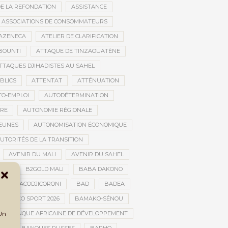
DE LA REFONDATION
ASSISTANCE
ASSOCIATIONS DE CONSOMMATEURS
AZENECA
ATELIER DE CLARIFICATION
BOUNTI
ATTAQUE DE TINZAOUATÈNE
TTAQUES DJIHADISTES AU SAHEL
BLICS
ATTENTAT
ATTÉNUATION
TO-EMPLOI
AUTODÉTERMINATION
IRE
AUTONOMIE RÉGIONALE
JEUNES
AUTONOMISATION ÉCONOMIQUE
UTORITÉS DE LA TRANSITION
AVENIR DU MALI
AVENIR DU SAHEL
JAN
B2GOLD MALI
BABA DAKONO
BACODJICORONI
BAD
BADEA
BAMAKO SPORT 2026
BAMAKO-SÉNOU
 Un
BANQUE AFRICAINE DE DÉVELOPPEMENT