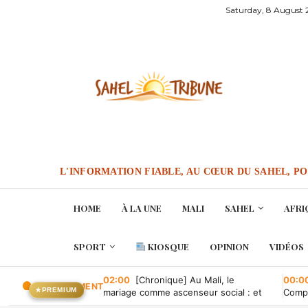
Saturday, 8 August
L'INFORMATION FIABLE, AU CŒUR DU SAHEL, P
HOME
À LA UNE
MALI
SAHEL
AFRI
SPORT
KIOSQUE
OPINION
VIDÉOS
02:00
[Chronique] Au Mali, le
00:0
EN CE MOMENT
★
PREMIUM
mariage comme ascenseur social : et
Compa
quand il tombe en panne ?
conve