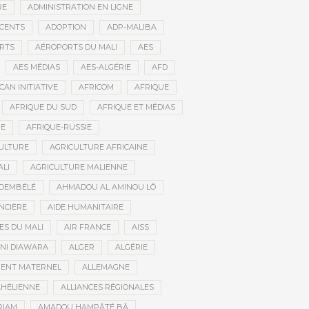
RE
ADMINISTRATION EN LIGNE
CENTS
ADOPTION
ADP-MALIBA
RTS
AÉROPORTS DU MALI
AES
AES MÉDIAS
AES-ALGÉRIE
AFD
CAN INITIATIVE
AFRICOM
AFRIQUE
AFRIQUE DU SUD
AFRIQUE ET MÉDIAS
NE
AFRIQUE-RUSSIE
ULTURE
AGRICULTURE AFRICAINE
ALI
AGRICULTURE MALIENNE
 DEMBÉLÉ
AHMADOU AL AMINOU LÔ
NCIÈRE
AIDE HUMANITAIRE
ES DU MALI
AIR FRANCE
AISS
NI DIAWARA
ALGER
ALGÉRIE
MENT MATERNEL
ALLEMAGNE
AHÉLIENNE
ALLIANCES RÉGIONALES
RIAM
AMADOU HAMPÂTÉ BÂ