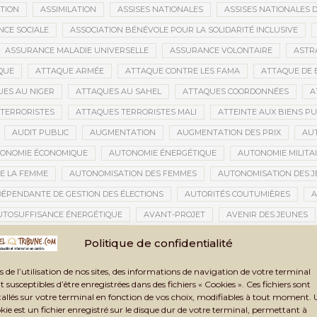
ATION
ASSIMILATION
ASSISES NATIONALES
ASSISES NATIONALES 
NCE SOCIALE
ASSOCIATION BÉNÉVOLE POUR LA SOLIDARITÉ INCLUSIVE
ASSURANCE MALADIE UNIVERSELLE
ASSURANCE VOLONTAIRE
ASTR
QUE
ATTAQUE ARMÉE
ATTAQUE CONTRE LES FAMA
ATTAQUE DE 
ES AU NIGER
ATTAQUES AU SAHEL
ATTAQUES COORDONNÉES
A
TERRORISTES
ATTAQUES TERRORISTES MALI
ATTEINTE AUX BIENS PU
AUDIT PUBLIC
AUGMENTATION
AUGMENTATION DES PRIX
AU
ONOMIE ÉCONOMIQUE
AUTONOMIE ÉNERGÉTIQUE
AUTONOMIE MILITA
E LA FEMME
AUTONOMISATION DES FEMMES
AUTONOMISATION DES 
DÉPENDANTE DE GESTION DES ÉLECTIONS
AUTORITÉS COUTUMIÈRES
A
UTOSUFFISANCE ÉNERGÉTIQUE
AVANT-PROJET
AVENIR DES JEUNES
TION CIVILE
AVOC
AXES STRATÉGIQUES
AZAWAD
AZERBAÏD
Politique de confidentialité
BACCALAURÉAT 2021
BACCALAURÉAT 2024
BACCALAURÉAT MALI
s de l’utilisation de nos sites, des informations de navigation de votre terminal
BAMAKO
BAMAKO 2025
BAMAKO 2026
BAMAKO SÉCURITÉ
t susceptibles d’être enregistrées dans des fichiers « Cookies ». Ces fichiers sont
tallés sur votre terminal en fonction de vos choix, modifiables à tout moment.
GARA
BANDIOUGOU DANTÉ
BANDITISME
BANGUI
BANQUE
kie est un fichier enregistré sur le disque dur de votre terminal, permettant à