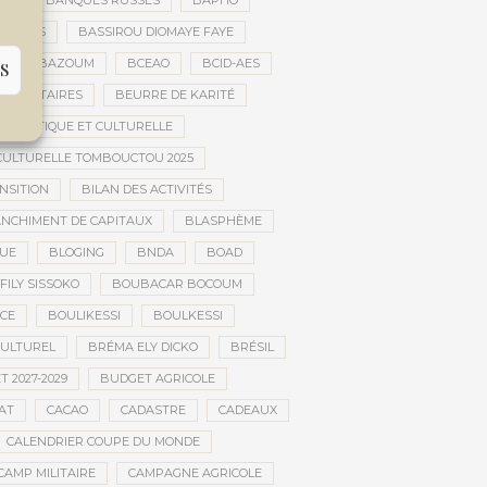
ES
BANQUES RUSSES
BAPHO
BARS
BASSIROU DIOMAYE FAYE
E
BAZOUM
BCEAO
BCID-AES
S
UMANITAIRES
BEURRE DE KARITÉ
ARTISTIQUE ET CULTURELLE
 CULTURELLE TOMBOUCTOU 2025
NSITION
BILAN DES ACTIVITÉS
NCHIMENT DE CAPITAUX
BLASPHÈME
UE
BLOGING
BNDA
BOAD
FILY SISSOKO
BOUBACAR BOCOUM
CE
BOULIKESSI
BOULKESSI
ULTUREL
BRÉMA ELY DICKO
BRÉSIL
 2027-2029
BUDGET AGRICOLE
AT
CACAO
CADASTRE
CADEAUX
CALENDRIER COUPE DU MONDE
CAMP MILITAIRE
CAMPAGNE AGRICOLE