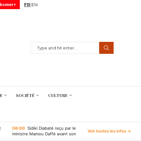
FR
|
EN
abonner+
E
SOCIÉTÉ
CULTURE
t
06:00
Sidiki Diabaté reçu par le
Voir toutes les infos →
ministre Mamou Daffé avant son
retour à l’Accor Arena de Paris