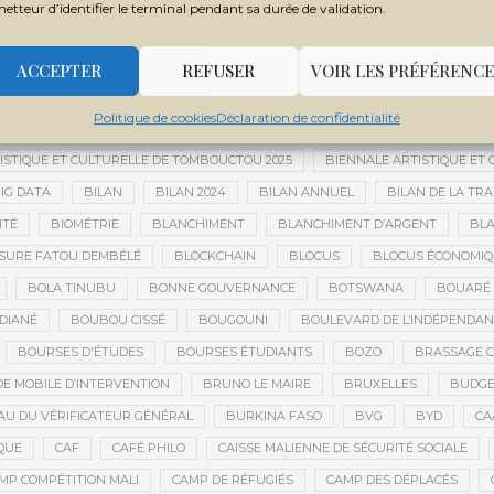
 MONDIALE
BANQUE OUEST-AFRICAINE DE DÉVELOPPEMENT
BANQU
metteur d’identifier le terminal pendant sa durée de validation.
ADES
BARRICK
BARRICK GOLD
BARRICK MINING CORPORATION
 TCHADIEN
BATTERIES ÉLECTRIQUES
BATTERIES LITHIUM
BAUXIT
ACCEPTER
REFUSER
VOIR LES PRÉFÉRENCE
BER
BERNARD AYLWARD
BESOIN HUMANITAIRE
BESOINS H
Politique de cookies
Déclaration de confidentialité
BIEN-ÊTRE
BIENNALE AFRICAINE DE LA PHOTOGRAPHIE
BIENNALE 
ISTIQUE ET CULTURELLE DE TOMBOUCTOU 2025
BIENNALE ARTISTIQUE ET
IG DATA
BILAN
BILAN 2024
BILAN ANNUEL
BILAN DE LA TRA
ITÉ
BIOMÉTRIE
BLANCHIMENT
BLANCHIMENT D’ARGENT
BLA
SURE FATOU DEMBÉLÉ
BLOCKCHAIN
BLOCUS
BLOCUS ÉCONOMIQ
BOLA TINUBU
BONNE GOUVERNANCE
BOTSWANA
BOUARÉ 
DIANÉ
BOUBOU CISSÉ
BOUGOUNI
BOULEVARD DE L’INDÉPENDAN
BOURSES D'ÉTUDES
BOURSES ÉTUDIANTS
BOZO
BRASSAGE C
E MOBILE D’INTERVENTION
BRUNO LE MAIRE
BRUXELLES
BUDGET
U DU VÉRIFICATEUR GÉNÉRAL
BURKINA FASO
BVG
BYD
CA
QUE
CAF
CAFÉ PHILO
CAISSE MALIENNE DE SÉCURITÉ SOCIALE
MP COMPÉTITION MALI
CAMP DE RÉFUGIÉS
CAMP DES DÉPLACÉS