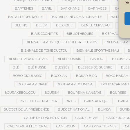
BANQUE CONFÉDÉRALE
BANQUE CONFÉDÉRALE AES
BANQUE
l’é
BAPTÊMES
BARIL
BARKHANE
BARRAGES
BARRIC
BATAILLE DES RÉCITS
BATAILLE INFORMATIONNELLE
BATAILLON
BEIJING
BELÉM
BELGIQUE
BEN LE CERVEAU
BÉNIN
BIAIS COGNITIFS
BIBLIOTHÈQUES
BICÉPHALISME
BIENNALE ARTISTIQUE ET CULTURELLE 2025
BIENNALE ART
BIENNALE DE TOMBOUCTOU
BIENNALE SPORTIVE MALI
B
BILAN ET PERSPECTIVES
BILAN HUMAIN
BINTOU
BIODIVERS
BLÉ
BLÉ RUSSE
BLESSÉS
BLESSÉS DE GUERRE
BLES
BOBO-DIOULASSO
BOGOLAN
BOKAR BIRO
BOKO HARAM
BOUBACAR DIANÉ
BOUBACAR DOUMBIA
BOUBACAR MAO 
BOURAKÉBOUGOU
BOUREM
BOURÉMA KANSAYE
BOURSES
BRICE OLIGUI NGUEMA
BRICS
BRICS AFRIQUE
BRIGAD
BUDGET DE LA PRÉSIDENCE
BUDGET NATIONAL
BUMDA
BUREA
CADRE DE CONCERTATION
CADRE DE VIE
CADRE JURIDI
CALENDRIER ÉLECTORAL
CAMEROUN
CAMIONS-CITERNES
CA