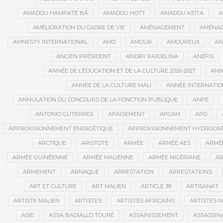
AMADOU HAMPATÉ BÂ
AMADOU HOTT
AMADOU KEÏTA
A
AMÉLIORATION DU CADRE DE VIE
AMÉNAGEMENT
AMÉNAG
AMNESTY INTERNATIONAL
AMO
AMOUR
AMOUREUX
AM
ANCIEN PRÉSIDENT
ANDRY RAJOELINA
ANÉFIS
ANNÉE DE L’ÉDUCATION ET DE LA CULTURE 2026-2027
ANNÉ
ANNÉE DE LA CULTURE MALI
ANNÉE INTERNATION
ANNULATION DU CONCOURS DE LA FONCTION PUBLIQUE
ANPE
ANTONIO GUTERRES
APAISEMENT
APCAM
APD
APPROVISIONNEMENT ÉNERGÉTIQUE
APPROVISIONNEMENT HYDROCAR
ARCTIQUE
ARISTOTE
ARMÉE
ARMÉE AES
ARMÉE
ARMÉE GUINÉENNE
ARMÉE MALIENNE
ARMÉE NIGÉRIANE
AR
ARMEMENT
ARNAQUE
ARRESTATION
ARRESTATIONS
ART ET CULTURE
ART MALIEN
ARTICLE 39
ARTISANAT
ARTISTE MALIEN
ARTISTES
ARTISTES AFRICAINS
ARTISTES M
ASIE
ASSA BADIALLO TOURÉ
ASSAINISSEMENT
ASSASSIN