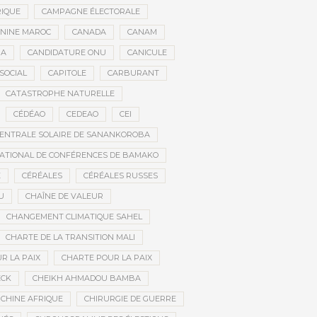
RIQUE
CAMPAGNE ÉLECTORALE
ININE MAROC
CANADA
CANAM
RA
CANDIDATURE ONU
CANICULE
SOCIAL
CAPITOLE
CARBURANT
CATASTROPHE NATURELLE
CÉDÉAO
CEDEAO
CEI
ENTRALE SOLAIRE DE SANANKOROBA
ATIONAL DE CONFÉRENCES DE BAMAKO
E
CÉRÉALES
CÉRÉALES RUSSES
U
CHAÎNE DE VALEUR
CHANGEMENT CLIMATIQUE SAHEL
CHARTE DE LA TRANSITION MALI
R LA PAIX
CHARTE POUR LA PAIX
ECK
CHEIKH AHMADOU BAMBA
CHINE AFRIQUE
CHIRURGIE DE GUERRE