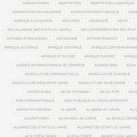
ADAMA FOMBA
ADAPTATION
ADAPTATION CLIMATIQUE
ADMINISTRATION MALIENNE
ADMINISTRATION PUBLIQUE
ADMI
ADRESSE À LA NATION
ADULTÈRE
ADVERSITÉ
AECID
AES (ALLIANCE DES ÉTATS DU SAHEL)
AES (CONFÉDÉRATION DES ÉTAT
AFFAIRES ÉTRANGÈRES
AFFAIRISME
AFFRONTEMENTS
AFRE
AFRIQUE AUSTRALE
AFRIQUE CENTRALE
AFRIQUE CONTEMPORAIN
AFRIQUE ET RUSSIE
AFRIQUE EUROPE
AFRIQ
AGENCE INTERNATIONALE DE L’ÉNERGIE
AGENDA 2063
AGOA
AGRICULTURE CONTRACTUELLE
AGRICULTURE DURABLE
AGRICULTURE RÉSILIENTE SAHEL
AGRICULTURE SAHÉLIENNE
A
AHMED BABA
AÏCHA YATABARY
AÏD EL-FITR
AÏD 
AIDE INTERNATIONALE
AIDE PUBLIQUE AU DÉVELOPPEMENT
AKINWUMI ADESINA
AL-QAÏDA
AL-QAÏDA AU SAHEL
AL-
ALGORITHMES
ALHAMDOU AG ILYÈNE
ALI BONGO ODIM
ALLIANCE DES ETATS DU SAHEL
ALLIANCE DES ÉTATS DU SAHEL
ALOUSSÉNI SANOU
ALPHA CONDÉ
AMADOU AYA SANO