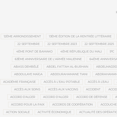
publi
12ÈME ARRONDISSEMENT
13ÈME ÉDITION DE LA RENTRÉE LITTÉRAIRE
22 SEPTEMBRE
22 SEPTEMBRE 2023
22 SEPTEMBRE 2025
4ÈME PONT DE BAMAKO
4ÈME RÉPUBLIQUE DU MALI
5°C
63ÈME ANNIVERSAIRE DE L'ARMÉE MALIENNE
64ÈME ANNIVERSA
ABASS DEMBÉLÉ
ABDEL FATTAH AL-BURHAN
ABDELMADJI
ABDOULAYE MAÏGA
ABDOURAHAMANE TIANI
ABDRAHAMANE
ACADÉMIE FRANÇAISE
ACCÈS À L'EAU POTABLE
ACCÈS À L’EAU
ACCÈS AUX SOINS
ACCÈS AUX VACCINS
ACCIDENT
ACCI
ACCORD D’ALGER
ACCORD D'ALGER
ACCORD DE DÉFENSE
A
ACCORD POUR LA PAIX
ACCORDS DE COOPÉRATION
ACCOUCHE
ACTION SOCIALE
ACTIVITÉ ÉCONOMIQUE
ACTUALITÉ DES OPÉRATI