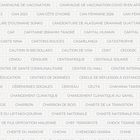
CAMPAGNE DE VACCINATION
CAMPAGNE DE VACCINATION COVID-19 EN AF
23
CAN 2025
CAN CÔTE D'IVOIRE
CAN FÉMININE 2026
CAN FÉM
URE D'OUSMANE SONKO
CANDIDATURE DE ALASSANE DRAMANE OUATTA
CAP
CAPITAINE IBRAHIM TRAORÉ
CAPITAL HUMAIN
CAPITAL 
CARTE NINA
CARTONS ROUGES
CASABLANCA
CATASTROPHE
CAUTION 10 000 DOLLARS
CAUTION DE VISA
CDAT
CECOGEC
CENOU
CENSURE
CENTRAFRIQUE
CENTRALE SOLAIRE
C
ENTRE DE SANTÉ COMMUNAUTAIRE
CENTRE DU MALI
CENTRE INTERN
’ÉDUCATION
CENTRES DE DONNÉES
CERCLE DE RÉFLEXION À DISTANC
GE
CÉRÉMONIES SOCIALES
CERVEAU
CEUTA
CHAHANA TAKIO
T
CHANGEMENT CLIMATIQUE
CHANGEMENT CLIMATIQUE AU SAHEL
GIE
CHARBON
CHARBON DE BOIS
CHARTE DE LA TRANSITION
E DU LIPTAKO-GOURMA
CHARTE NATIONALE
CHARTE NATIONALE POU
 DE FILE OPPOSITION MALIENNE
CHEF TERRORISTE
CHEICK TIDIANE S
CHERTÉ DU MARCHÉ
CHICHA
CHIENCORO DIARRA
CHINE