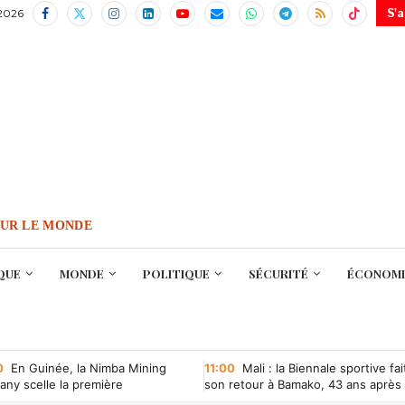
 2026
S'
OUR LE MONDE
QUE
MONDE
POLITIQUE
SÉCURITÉ
ÉCONOMI
0
En Guinée, la Nimba Mining
11:00
Mali : la Biennale sportive fai
ny scelle la première
son retour à Bamako, 43 ans après
ntion minière d’une société