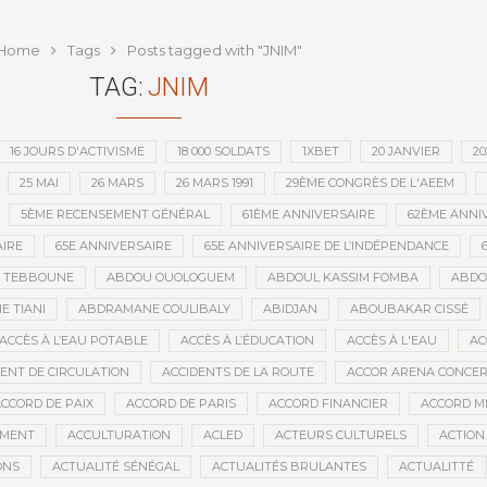
que depuis l’indépendance
Home
Tags
Posts tagged with "JNIM"
TAG:
JNIM
16 JOURS D'ACTIVISME
18 000 SOLDATS
1XBET
20 JANVIER
20
25 MAI
26 MARS
26 MARS 1991
29ÈME CONGRÈS DE L'AEEM
5ÈME RECENSEMENT GÉNÉRAL
61ÈME ANNIVERSAIRE
62ÈME ANNI
IRE
65E ANNIVERSAIRE
65E ANNIVERSAIRE DE L’INDÉPENDANCE
D TEBBOUNE
ABDOU OUOLOGUEM
ABDOUL KASSIM FOMBA
ABDO
 TIANI
ABDRAMANE COULIBALY
ABIDJAN
ABOUBAKAR CISSÉ
ACCÈS À L’EAU POTABLE
ACCÈS À L’ÉDUCATION
ACCÈS À L'EAU
AC
DENT DE CIRCULATION
ACCIDENTS DE LA ROUTE
ACCOR ARENA CONCERT
CCORD DE PAIX
ACCORD DE PARIS
ACCORD FINANCIER
ACCORD MI
MENT
ACCULTURATION
ACLED
ACTEURS CULTURELS
ACTION
ONS
ACTUALITÉ SÉNÉGAL
ACTUALITÉS BRULANTES
ACTUALITTÉ