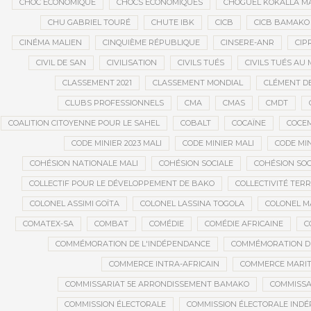
CHOC ÉCONOMIQUE
CHOCS ÉCONOMIQUES
CHOGUEL KOKALLA M
CHU GABRIEL TOURÉ
CHUTE IBK
CICB
CICB BAMAKO
CINÉMA MALIEN
CINQUIÈME RÉPUBLIQUE
CINSERE-ANR
CIP
CIVIL DE SAN
CIVILISATION
CIVILS TUÉS
CIVILS TUÉS AU 
CLASSEMENT 2021
CLASSEMENT MONDIAL
CLÉMENT D
CLUBS PROFESSIONNELS
CMA
CMAS
CMDT
COALITION CITOYENNE POUR LE SAHEL
COBALT
COCAÏNE
COCE
CODE MINIER 2023 MALI
CODE MINIER MALI
CODE MIN
COHÉSION NATIONALE MALI
COHÉSION SOCIALE
COHÉSION SOC
COLLECTIF POUR LE DÉVELOPPEMENT DE BAKO
COLLECTIVITÉ TERR
COLONEL ASSIMI GOÏTA
COLONEL LASSINA TOGOLA
COLONEL 
COMATEX-SA
COMBAT
COMÉDIE
COMÉDIE AFRICAINE
C
COMMÉMORATION DE L'INDÉPENDANCE
COMMÉMORATION DU
COMMERCE INTRA-AFRICAIN
COMMERCE MARIT
COMMISSARIAT 5E ARRONDISSEMENT BAMAKO
COMMISSA
COMMISSION ÉLECTORALE
COMMISSION ÉLECTORALE IND