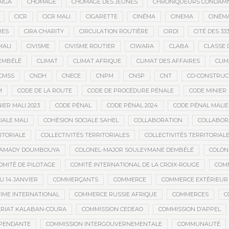
AÏGA
CHÔMAGE
CHÔMAGE DES JEUNES
CHRONIQUEURS CONDAM
CICR
CICR MALI
CIGARETTE
CINÉMA
CINEMA
CINÉMA
RES
CIRA CHARITY
CIRCULATION ROUTIÈRE
CIRDI
CITÉ DES 33
MALI
CIVISME
CIVISME ROUTIER
CIWARA
CLABA
CLASSE 
EMBÉLÉ
CLIMAT
CLIMAT AFRIQUE
CLIMAT DES AFFAIRES
CLIM
CMSS
CNDH
CNECE
CNPM
CNSP
CNT
CO-CONSTRUC
M
CODE DE LA ROUTE
CODE DE PROCÉDURE PÉNALE
CODE MINIER
IER MALI 2023
CODE PÉNAL
CODE PÉNAL 2024
CODE PÉNAL MALI
IALE MALI
COHÉSION SOCIALE SAHEL
COLLABORATION
COLLABOR
ITORIALE
COLLECTIVITÉS TERRITORIALES
COLLECTIVITÉS TERRITORIALE
MAMADY DOUMBOUYA
COLONEL-MAJOR SOULEYMANE DEMBÉLÉ
COLON
OMITÉ DE PILOTAGE
COMITÉ INTERNATIONAL DE LA CROIX-ROUGE
COM
 14 JANVIER
COMMERÇANTS
COMMERCE
COMMERCE EXTÉRIEUR
IME INTERNATIONAL
COMMERCE RUSSIE AFRIQUE
COMMERCES
C
RIAT KALABAN-COURA
COMMISSION CEDEAO
COMMISSION D’APPEL
ÉPENDANTE
COMMISSION INTERGOUVERNEMENTALE
COMMUNAUTÉ