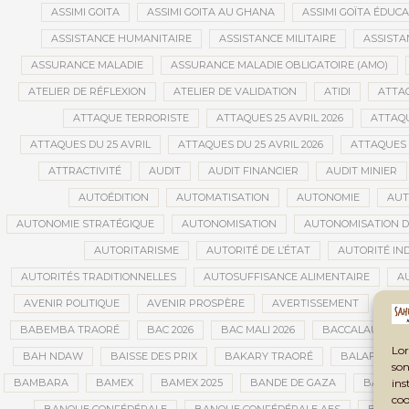
ASSIMI GOITA
ASSIMI GOITA AU GHANA
ASSIMI GOÏTA ÉDUC
ASSISTANCE HUMANITAIRE
ASSISTANCE MILITAIRE
ASSISTA
ASSURANCE MALADIE
ASSURANCE MALADIE OBLIGATOIRE (AMO)
ATELIER DE RÉFLEXION
ATELIER DE VALIDATION
ATIDI
ATTA
ATTAQUE TERRORISTE
ATTAQUES 25 AVRIL 2026
ATTAQU
ATTAQUES DU 25 AVRIL
ATTAQUES DU 25 AVRIL 2026
ATTAQUES 
ATTRACTIVITÉ
AUDIT
AUDIT FINANCIER
AUDIT MINIER
AUTOÉDITION
AUTOMATISATION
AUTONOMIE
AUT
AUTONOMIE STRATÉGIQUE
AUTONOMISATION
AUTONOMISATION D
AUTORITARISME
AUTORITÉ DE L’ÉTAT
AUTORITÉ IN
AUTORITÉS TRADITIONNELLES
AUTOSUFFISANCE ALIMENTAIRE
A
AVENIR POLITIQUE
AVENIR PROSPÈRE
AVERTISSEMENT
AVIA
BABEMBA TRAORÉ
BAC 2026
BAC MALI 2026
BACCALAURÉAT
Lor
BAH NDAW
BAISSE DES PRIX
BAKARY TRAORÉ
BALAFON
son
ins
BAMBARA
BAMEX
BAMEX 2025
BANDE DE GAZA
BANDIA
coo