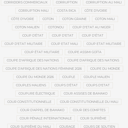
CORRIDORS COMMERCIAUX
CORRUPTION
CORRUPTION AU MALI
CORRUPTION MALI
COSTA RICA
CÔTE D’IVOIRE
CÔTE D'IVOIRE
COTON
COTON GRAINE
COTON MALI
COTON MALIEN
COTONOU
COUP D'ETAT AU NIGER
COUP D’ÉTAT
COUP D'ETAT
COUP D'ÉTAT
COUP D'ETAT MILITAIRE
COUP ETAT MALI
COUP ETAT MILITAIRE
COUP ÉTAT MILITAIRE
COUPE ASSIMI GOÏTA
COUPE D'AFRIQUE DES NATIONS
COUPE D’AFRIQUE DES NATIONS
COUPE D’AFRIQUE DES NATIONS FÉMININE 2026
COUPE DU MONDE
COUPE DU MONDE 2026
COUPLE
COUPLE MALIEN
COUPLES MALIENS
COUPS D’ÉTAT
COUPS D'ETAT
COUPURE ÉLECTRIQUE
COUR ASSISES DE BAMAKO
COUR CONSTITUTIONNELLE
COUR CONSTITUTIONNELLE DU MALI
COUR D’APPEL DE BAMAKO
COUR DES COMPTES
COUR PÉNALE INTERNATIONALE
COUR SUPRÊME
COUR SUPRÊME DU MALI
COURAGE
COURS DE SOUTIEN