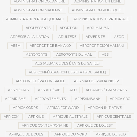
ADMINISTRATION DOUANIÈRE
ADMINISTRATION EN LIGNE
ADMINISTRATION MALIENNE
ADMINISTRATION PUBLIQUE
ADMINISTRATION PUBLIQUE MALI
ADMINISTRATION TERRITORIALE
ADOLESCENTS
ADOPTION
ADP-MALIBA
ADRESSE À LA NATION
ADULTÈRE
ADVERSITÉ
AECID
AEEM
AÉROPORT DE BAMAKO
AÉROPORT DIORI HAMANI
AÉROPORTS
AÉROPORTS DU MALI
AES
AES (ALLIANCE DES ÉTATS DU SAHEL)
AES (CONFÉDÉRATION DES ÉTATS DU SAHEL)
AES CONFÉDÉRATION SAHEL
AES MALI BURKINA NIGER
AES MÉDIAS
AES-ALGÉRIE
AFD
AFFAIRES ÉTRANGÈRES
AFFAIRISME
AFFRONTEMENTS
AFREXIMBANK
AFRICA CDC
AFRICA CORPS
AFRICA FORWARD
AFRICAN INITIATIVE
AFRICOM
AFRIQUE
AFRIQUE AUSTRALE
AFRIQUE CENTRALE
AFRIQUE CONTEMPORAINE
AFRIQUE DE L’OUEST
AFRIQUE DE L'OUEST
AFRIQUE DU NORD
AFRIQUE DU SUD