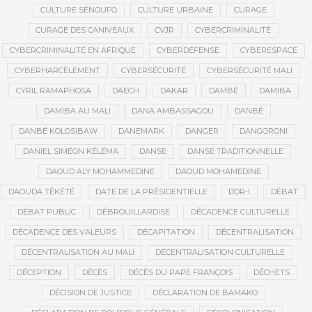
CULTURE SÉNOUFO
CULTURE URBAINE
CURAGE
CURAGE DES CANIVEAUX
CVJR
CYBERCRIMINALITÉ
CYBERCRIMINALITÉ EN AFRIQUE
CYBERDÉFENSE
CYBERESPACE
CYBERHARCÈLEMENT
CYBERSÉCURITÉ
CYBERSÉCURITÉ MALI
CYRIL RAMAPHOSA
DAECH
DAKAR
DAMBÉ
DAMIBA
DAMIBA AU MALI
DANA AMBASSAGOU
DANBÉ
DANBÉ KOLOSIBAW
DANEMARK
DANGER
DANGORONI
DANIEL SIMÉON KÉLÉMA
DANSE
DANSE TRADITIONNELLE
DAOUD ALY MOHAMMEDINE
DAOUD MOHAMEDINE
DAOUDA TÉKÉTÉ
DATE DE LA PRÉSIDENTIELLE
DDR-I
DÉBAT
DÉBAT PUBLIC
DÉBROUILLARDISE
DÉCADENCE CULTURELLE
DÉCADENCE DES VALEURS
DÉCAPITATION
DÉCENTRALISATION
DÉCENTRALISATION AU MALI
DÉCENTRALISATION CULTURELLE
DÉCEPTION
DÉCÈS
DÉCÈS DU PAPE FRANÇOIS
DÉCHETS
DÉCISION DE JUSTICE
DÉCLARATION DE BAMAKO