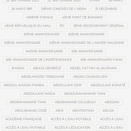
22 SEPTEMBRE 2023
22 SEPTEMBRE 2025
25 MAI
26 MARS
26 MARS 1991
29ÈME CONGRÈS DE L'AEEM
31 DÉCEMBRE
400ÈME FORAGE
4ÈME PONT DE BAMAKO
4ÈME RÉPUBLIQUE DU MALI
5°C
5ÈME RECENSEMENT GÉNÉRAL
61ÈME ANNIVERSAIRE
62ÈME ANNIVERSAIRE
63ÈME ANNIVERSAIRE
63ÈME ANNIVERSAIRE DE L'ARMÉE MALIENNE
64ÈME ANNIVERSAIRE
65E ANNIVERSAIRE
65E ANNIVERSAIRE DE L’INDÉPENDANCE
65E ANNIVERSAIRE FAMA
8 MARS
ABASS DEMBÉLÉ
ABDEL FATTAH AL-BURHAN
ABDELMADJID TEBBOUNE
ABDOU OUOLOGUEM
ABDOUL KASSIM FOMBA
ABDOULAYE DIOP
ABDOULAYE KONATÉ
ABDOULAYE MAÏGA
ABDOURAHAMANE TIANI
ABDRAHAMANE TIANI
ABDRAMANE COULIBALY
ABIDJAN
ABOUBAKAR CISSÉ
ABSI
ABSTENTION
ABUJA
ACADÉMIE FRANÇAISE
ACCÈS À L'EAU POTABLE
ACCÈS À L’EAU
ACCÈS À L’EAU POTABLE
ACCÈS À L’ÉDUCATION
ACCÈS À L'EAU