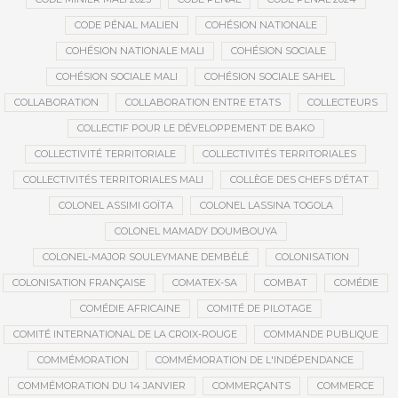
CODE PÉNAL MALIEN
COHÉSION NATIONALE
COHÉSION NATIONALE MALI
COHÉSION SOCIALE
COHÉSION SOCIALE MALI
COHÉSION SOCIALE SAHEL
COLLABORATION
COLLABORATION ENTRE ETATS
COLLECTEURS
COLLECTIF POUR LE DÉVELOPPEMENT DE BAKO
COLLECTIVITÉ TERRITORIALE
COLLECTIVITÉS TERRITORIALES
COLLECTIVITÉS TERRITORIALES MALI
COLLÈGE DES CHEFS D’ÉTAT
COLONEL ASSIMI GOÏTA
COLONEL LASSINA TOGOLA
COLONEL MAMADY DOUMBOUYA
COLONEL-MAJOR SOULEYMANE DEMBÉLÉ
COLONISATION
COLONISATION FRANÇAISE
COMATEX-SA
COMBAT
COMÉDIE
COMÉDIE AFRICAINE
COMITÉ DE PILOTAGE
COMITÉ INTERNATIONAL DE LA CROIX-ROUGE
COMMANDE PUBLIQUE
COMMÉMORATION
COMMÉMORATION DE L'INDÉPENDANCE
COMMÉMORATION DU 14 JANVIER
COMMERÇANTS
COMMERCE