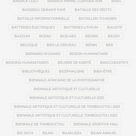
BARRICK GOLD
BARRICK MINING CORPORATION
BARS
BASSIROU DIOMAYE FAYE
BATAILLE DES RÉCITS
BATAILLE INFORMATIONNELLE
BATAILLON TCHADIEN
BATTERIES ÉLECTRIQUES
BATTERIES LITHIUM
BAUXITE
BAZOUM
BCEAO
BCID-AES
BEIJING
BELÉM
BELGIQUE
BEN LE CERVEAU
BÉNIN
BER
BERNARD AYLWARD
BESOIN HUMANITAIRE
BESOINS HUMANITAIRES
BEURRE DE KARITÉ
BIAIS COGNITIFS
BIBLIOTHÈQUES
BICÉPHALISME
BIEN-ÊTRE
BIENNALE AFRICAINE DE LA PHOTOGRAPHIE
BIENNALE ARTISTIQUE ET CULTURELLE
BIENNALE ARTISTIQUE ET CULTURELLE 2025
BIENNALE ARTISTIQUE ET CULTURELLE DE TOMBOUCTOU 2025
BIENNALE ARTISTIQUE ET CULTURELLE TOMBOUCTOU 2025
BIENNALE DE TOMBOUCTOU
BIENNALE SPORTIVE MALI
BIG DATA
BILAN
BILAN 2024
BILAN ANNUEL