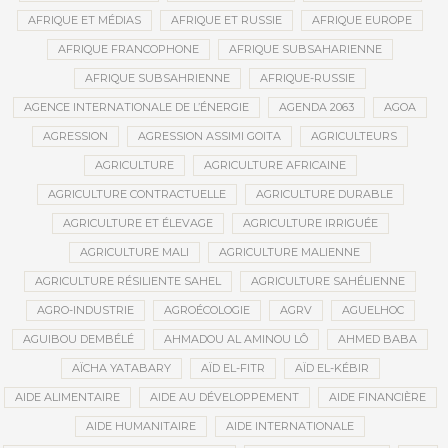
AFRIQUE ET MÉDIAS
AFRIQUE ET RUSSIE
AFRIQUE EUROPE
AFRIQUE FRANCOPHONE
AFRIQUE SUBSAHARIENNE
AFRIQUE SUBSAHRIENNE
AFRIQUE-RUSSIE
AGENCE INTERNATIONALE DE L’ÉNERGIE
AGENDA 2063
AGOA
AGRESSION
AGRESSION ASSIMI GOITA
AGRICULTEURS
AGRICULTURE
AGRICULTURE AFRICAINE
AGRICULTURE CONTRACTUELLE
AGRICULTURE DURABLE
AGRICULTURE ET ÉLEVAGE
AGRICULTURE IRRIGUÉE
AGRICULTURE MALI
AGRICULTURE MALIENNE
AGRICULTURE RÉSILIENTE SAHEL
AGRICULTURE SAHÉLIENNE
AGRO-INDUSTRIE
AGROÉCOLOGIE
AGRV
AGUELHOC
AGUIBOU DEMBÉLÉ
AHMADOU AL AMINOU LÔ
AHMED BABA
AÏCHA YATABARY
AÏD EL-FITR
AÏD EL-KÉBIR
AIDE ALIMENTAIRE
AIDE AU DÉVELOPPEMENT
AIDE FINANCIÈRE
AIDE HUMANITAIRE
AIDE INTERNATIONALE