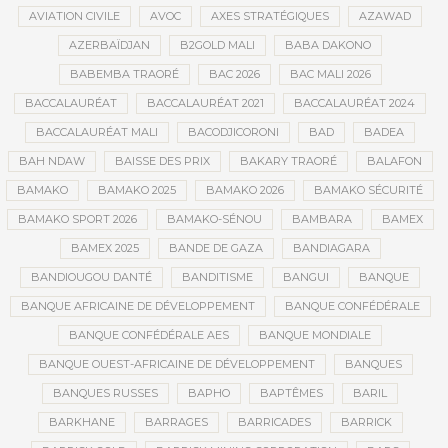
AVIATION CIVILE
AVOC
AXES STRATÉGIQUES
AZAWAD
AZERBAÏDJAN
B2GOLD MALI
BABA DAKONO
BABEMBA TRAORÉ
BAC 2026
BAC MALI 2026
BACCALAURÉAT
BACCALAURÉAT 2021
BACCALAURÉAT 2024
BACCALAURÉAT MALI
BACODJICORONI
BAD
BADEA
BAH NDAW
BAISSE DES PRIX
BAKARY TRAORÉ
BALAFON
BAMAKO
BAMAKO 2025
BAMAKO 2026
BAMAKO SÉCURITÉ
BAMAKO SPORT 2026
BAMAKO-SÉNOU
BAMBARA
BAMEX
BAMEX 2025
BANDE DE GAZA
BANDIAGARA
BANDIOUGOU DANTÉ
BANDITISME
BANGUI
BANQUE
BANQUE AFRICAINE DE DÉVELOPPEMENT
BANQUE CONFÉDÉRALE
BANQUE CONFÉDÉRALE AES
BANQUE MONDIALE
BANQUE OUEST-AFRICAINE DE DÉVELOPPEMENT
BANQUES
BANQUES RUSSES
BAPHO
BAPTÊMES
BARIL
BARKHANE
BARRAGES
BARRICADES
BARRICK