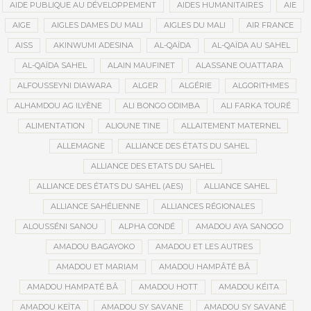
AIDE PUBLIQUE AU DÉVELOPPEMENT
AIDES HUMANITAIRES
AIE
AIGE
AIGLES DAMES DU MALI
AIGLES DU MALI
AIR FRANCE
AISS
AKINWUMI ADESINA
AL-QAÏDA
AL-QAÏDA AU SAHEL
AL-QAÏDA SAHEL
ALAIN MAUFINET
ALASSANE OUATTARA
ALFOUSSEYNI DIAWARA
ALGER
ALGÉRIE
ALGORITHMES
ALHAMDOU AG ILYÈNE
ALI BONGO ODIMBA
ALI FARKA TOURÉ
ALIMENTATION
ALIOUNE TINE
ALLAITEMENT MATERNEL
ALLEMAGNE
ALLIANCE DES ÉTATS DU SAHEL
ALLIANCE DES ETATS DU SAHEL
ALLIANCE DES ÉTATS DU SAHEL (AES)
ALLIANCE SAHEL
ALLIANCE SAHÉLIENNE
ALLIANCES RÉGIONALES
ALOUSSÉNI SANOU
ALPHA CONDÉ
AMADOU AYA SANOGO
AMADOU BAGAYOKO
AMADOU ET LES AUTRES
AMADOU ET MARIAM
AMADOU HAMPÂTÉ BÂ
AMADOU HAMPATÉ BÂ
AMADOU HOTT
AMADOU KÉITA
AMADOU KEÏTA
AMADOU SY SAVANE
AMADOU SY SAVANÉ