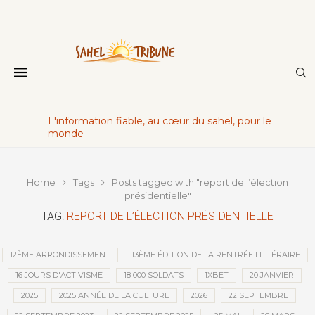
L'information fiable, au cœur du sahel, pour le
monde
Home
Tags
Posts tagged with "report de l’élection
présidentielle"
TAG:
REPORT DE L’ÉLECTION PRÉSIDENTIELLE
12ÈME ARRONDISSEMENT
13ÈME ÉDITION DE LA RENTRÉE LITTÉRAIRE
16 JOURS D'ACTIVISME
18 000 SOLDATS
1XBET
20 JANVIER
2025
2025 ANNÉE DE LA CULTURE
2026
22 SEPTEMBRE