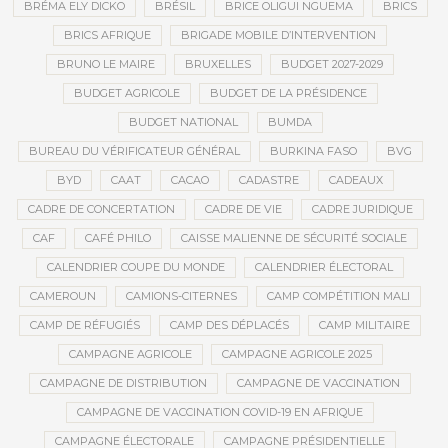
BRÉMA ELY DICKO
BRÉSIL
BRICE OLIGUI NGUEMA
BRICS
BRICS AFRIQUE
BRIGADE MOBILE D’INTERVENTION
BRUNO LE MAIRE
BRUXELLES
BUDGET 2027-2029
BUDGET AGRICOLE
BUDGET DE LA PRÉSIDENCE
BUDGET NATIONAL
BUMDA
BUREAU DU VÉRIFICATEUR GÉNÉRAL
BURKINA FASO
BVG
BYD
CAAT
CACAO
CADASTRE
CADEAUX
CADRE DE CONCERTATION
CADRE DE VIE
CADRE JURIDIQUE
CAF
CAFÉ PHILO
CAISSE MALIENNE DE SÉCURITÉ SOCIALE
CALENDRIER COUPE DU MONDE
CALENDRIER ÉLECTORAL
CAMEROUN
CAMIONS-CITERNES
CAMP COMPÉTITION MALI
CAMP DE RÉFUGIÉS
CAMP DES DÉPLACÉS
CAMP MILITAIRE
CAMPAGNE AGRICOLE
CAMPAGNE AGRICOLE 2025
CAMPAGNE DE DISTRIBUTION
CAMPAGNE DE VACCINATION
CAMPAGNE DE VACCINATION COVID-19 EN AFRIQUE
CAMPAGNE ÉLECTORALE
CAMPAGNE PRÉSIDENTIELLE