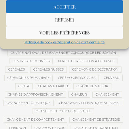
CENTRAFRIQUE
CENTRALE SOLAIRE
ACCEPTER
CENTRALE SOLAIRE DE SANANKOROBA
CENTRALES SOLAIRES
REFUSER
CENTRE D'INTELLIGENCE ARTIFICIELLE
CENTRE DE SANTÉ COMMUNAUTAIRE
CENTRE DU MALI
VOIR LES PRÉFÉRENCES
CENTRE INTERNATIONAL DE CONFÉRENCES DE BAMAKO
Politique de cookies
Déclaration de confidentialité
CENTRE MALI
CENTRE NATIONAL DES EXAMENS ET CONCOURS DE L’ÉDUCATION
CENTRES DE DONNÉES
CERCLE DE RÉFLEXION À DISTANCE
CÉRÉALES
CÉRÉALES RUSSES
CÉRÉMONIE DE DÉCORATION
CÉRÉMONIES DE MARIAGE
CÉRÉMONIES SOCIALES
CERVEAU
CEUTA
CHAHANA TAKIOU
CHAÎNE DE VALEUR
CHAÎNES D’APPROVISIONNEMENT
CHALEUR
CHANGEMENT
CHANGEMENT CLIMATIQUE
CHANGEMENT CLIMATIQUE AU SAHEL
CHANGEMENT CLIMATIQUE SAHEL
CHANGEMENT DE COMPORTEMENT
CHANGEMENT DE STRATÉGIE
CHARBON
CHARBON DE BOIS
CHARTE DE LA TRANSITION