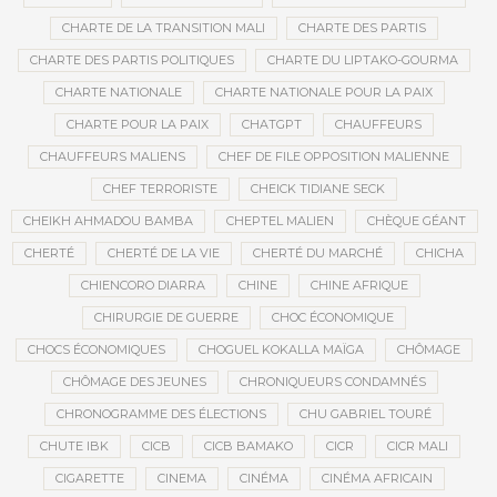
CHARTE DE LA TRANSITION MALI
CHARTE DES PARTIS
CHARTE DES PARTIS POLITIQUES
CHARTE DU LIPTAKO-GOURMA
CHARTE NATIONALE
CHARTE NATIONALE POUR LA PAIX
CHARTE POUR LA PAIX
CHATGPT
CHAUFFEURS
CHAUFFEURS MALIENS
CHEF DE FILE OPPOSITION MALIENNE
CHEF TERRORISTE
CHEICK TIDIANE SECK
CHEIKH AHMADOU BAMBA
CHEPTEL MALIEN
CHÈQUE GÉANT
CHERTÉ
CHERTÉ DE LA VIE
CHERTÉ DU MARCHÉ
CHICHA
CHIENCORO DIARRA
CHINE
CHINE AFRIQUE
CHIRURGIE DE GUERRE
CHOC ÉCONOMIQUE
CHOCS ÉCONOMIQUES
CHOGUEL KOKALLA MAÏGA
CHÔMAGE
CHÔMAGE DES JEUNES
CHRONIQUEURS CONDAMNÉS
CHRONOGRAMME DES ÉLECTIONS
CHU GABRIEL TOURÉ
CHUTE IBK
CICB
CICB BAMAKO
CICR
CICR MALI
CIGARETTE
CINEMA
CINÉMA
CINÉMA AFRICAIN