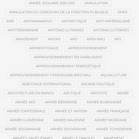
ANNÉE SCOLAIRE 2020-2021
ANNULATION
ANNULATION DU CONCOURS DE LA FONCTION PUBLIQUE
ANPE
ANR
ANTANANARIVO
ANTARCTIQUE
ANTI-IMPÉRIALISME
ANTITERRORISME
ANTÓNIO GUTERRES
ANTONIO GUTERRES
APAISEMENT
APCAM
APD
APEX MALI
APJ
APPRENTISSAGE
APPROVISIONNEMENT
APPROVISIONNEMENT EN CARBURANT
APPROVISIONNEMENT ÉNERGÉTIQUE
APPROVISIONNEMENT HYDROCARBURES MALI
AQUACULTURE
ARBITRAGE INTERNATIONAL
ARCANE POLITIQUE
ARCHITECTURE EN BANCO
ARCTIQUE
ARISTOTE
ARMÉE
ARMÉE AES
ARMÉE BÉNINOISE
ARMÉE BURKINABÉ
ARMÉE CONFÉDÉRALE
ARMÉE ET NATION
ARMÉE FRANÇAISE
ARMÉE GUINÉENNE
ARMÉE MALIENNE
ARMÉE NIGÉRIANE
ARMÉE SOUDANAISE
ARMÉE SOUVERAINE
ARMÉE TCHADIENNE
ARMÉES SAHÉLIENNES
ARMELLE DAKOUO
ARMEMENT