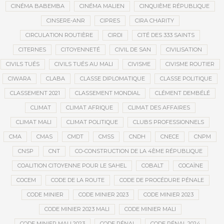
CINÉMA BABEMBA
CINÉMA MALIEN
CINQUIÈME RÉPUBLIQUE
CINSERE-ANR
CIPRES
CIRA CHARITY
CIRCULATION ROUTIÈRE
CIRDI
CITÉ DES 333 SAINTS
CITERNES
CITOYENNETÉ
CIVIL DE SAN
CIVILISATION
CIVILS TUÉS
CIVILS TUÉS AU MALI
CIVISME
CIVISME ROUTIER
CIWARA
CLABA
CLASSE DIPLOMATIQUE
CLASSE POLITIQUE
CLASSEMENT 2021
CLASSEMENT MONDIAL
CLÉMENT DEMBÉLÉ
CLIMAT
CLIMAT AFRIQUE
CLIMAT DES AFFAIRES
CLIMAT MALI
CLIMAT POLITIQUE
CLUBS PROFESSIONNELS
CMA
CMAS
CMDT
CMSS
CNDH
CNECE
CNPM
CNSP
CNT
CO-CONSTRUCTION DE LA 4ÈME RÉPUBLIQUE
COALITION CITOYENNE POUR LE SAHEL
COBALT
COCAÏNE
COCEM
CODE DE LA ROUTE
CODE DE PROCÉDURE PÉNALE
CODE MINIER
CODE MINIER 2023
CODE MINIER 2023
CODE MINIER 2023 MALI
CODE MINIER MALI
CODE MINIER MALI 2023
CODE PÉNAL
CODE PÉNAL 2024