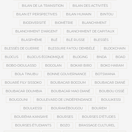
BILAN DE LA TRANSITION
BILAN DES ACTIVITÉS
BILAN ET PERSPECTIVES
BILAN HUMAIN
BINTOU
BIODIVERSITÉ
BIOMÉTRIE
BLANCHIMENT
BLANCHIMENT D’ARGENT
BLANCHIMENT DE CAPITAUX
BLASPHÈME
BLÉ
BLÉ RUSSE
BLESSÉS
BLESSÉS DE GUERRE
BLESSURE FATOU DEMBÉLÉ
BLOCKCHAIN
BLOCUS
BLOCUS ÉCONOMIQUE
BLOGING
BNDA
BOAD
BOBO-DIOULASSO
BOGOLAN
BOKAR BIRO
BOKO HARAM
BOLA TINUBU
BONNE GOUVERNANCE
BOTSWANA
BOUARÉ FILY SISSOKO
BOUBACAR BOCOUM
BOUBACAR DIANÉ
BOUBACAR DOUMBIA
BOUBACAR MAO DIANÉ
BOUBOU CISSÉ
BOUGOUNI
BOULEVARD DE L’INDÉPENDANCE
BOULIKESSI
BOULKESSI
BOURAKÉBOUGOU
BOUREM
BOURÉMA KANSAYE
BOURSES
BOURSES D'ÉTUDES
BOURSES ÉTUDIANTS
BOZO
BRASSAGE CULTUREL