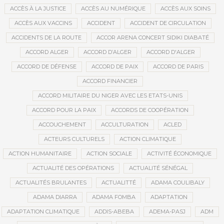
ACCÈS À LA JUSTICE
ACCÈS AU NUMÉRIQUE
ACCÈS AUX SOINS
ACCÈS AUX VACCINS
ACCIDENT
ACCIDENT DE CIRCULATION
ACCIDENTS DE LA ROUTE
ACCOR ARENA CONCERT SIDIKI DIABATÉ
ACCORD ALGER
ACCORD D’ALGER
ACCORD D'ALGER
ACCORD DE DÉFENSE
ACCORD DE PAIX
ACCORD DE PARIS
ACCORD FINANCIER
ACCORD MILITAIRE DU NIGER AVEC LES ETATS-UNIS
ACCORD POUR LA PAIX
ACCORDS DE COOPÉRATION
ACCOUCHEMENT
ACCULTURATION
ACLED
ACTEURS CULTURELS
ACTION CLIMATIQUE
ACTION HUMANITAIRE
ACTION SOCIALE
ACTIVITÉ ÉCONOMIQUE
ACTUALITÉ DES OPÉRATIONS
ACTUALITÉ SÉNÉGAL
ACTUALITÉS BRULANTES
ACTUALITTÉ
ADAMA COULIBALY
ADAMA DIARRA
ADAMA FOMBA
ADAPTATION
ADAPTATION CLIMATIQUE
ADDIS-ABEBA
ADEMA-PASJ
ADM