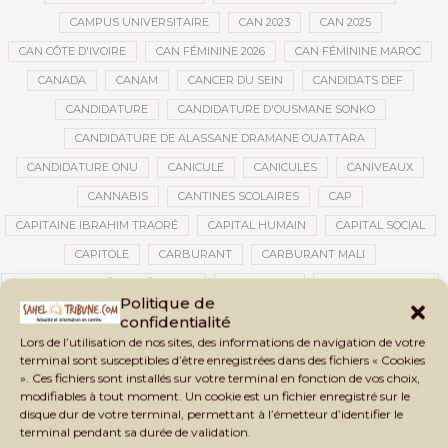
CAMPUS UNIVERSITAIRE
CAN 2023
CAN 2025
CAN CÔTE D'IVOIRE
CAN FÉMININE 2026
CAN FÉMININE MAROC
CANADA
CANAM
CANCER DU SEIN
CANDIDATS DEF
CANDIDATURE
CANDIDATURE D'OUSMANE SONKO
CANDIDATURE DE ALASSANE DRAMANE OUATTARA
CANDIDATURE ONU
CANICULE
CANICULES
CANIVEAUX
CANNABIS
CANTINES SCOLAIRES
CAP
CAPITAINE IBRAHIM TRAORÉ
CAPITAL HUMAIN
CAPITAL SOCIAL
CAPITOLE
CARBURANT
CARBURANT MALI
CARTE D’IDENTITÉ BIOMÉTRIQUE
CARTE NINA
CARTONS ROUGES
Politique de
CASABLANCA
CATASTROPHE
CATASTROPHE NATURELLE
confidentialité
CATASTROPHES CLIMATIQUES
CATASTROPHES NATURELLES
Lors de l’utilisation de nos sites, des informations de navigation de votre
terminal sont susceptibles d’être enregistrées dans des fichiers « Cookies
CAUTION 10 000 DOLLARS
CAUTION DE VISA
CDAT
CECOGEC
». Ces fichiers sont installés sur votre terminal en fonction de vos choix,
modifiables à tout moment. Un cookie est un fichier enregistré sur le
CEDEAO
CÉDÉAO
CEI
CÉLÉBRATION NATIONALE
CEMAC
disque dur de votre terminal, permettant à l’émetteur d’identifier le
CEMAPI
CEN-SNESUP
CENOU
CENSURE
terminal pendant sa durée de validation.