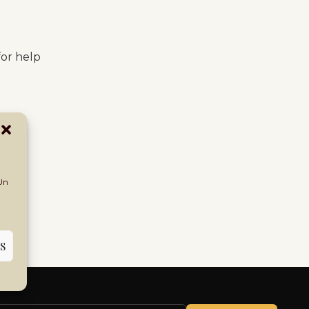
for help
 Un
S