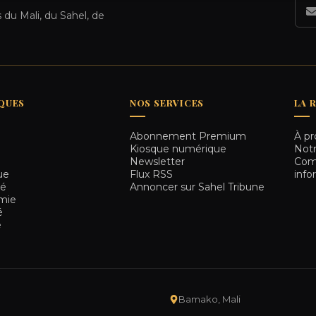
 du Mali, du Sahel, de
QUES
NOS SERVICES
LA 
Abonnement Premium
À pr
e
Kiosque numérique
Notr
e
Newsletter
Comm
ue
Flux RSS
info
té
Annoncer sur Sahel Tribune
mie
é
e
Bamako, Mali