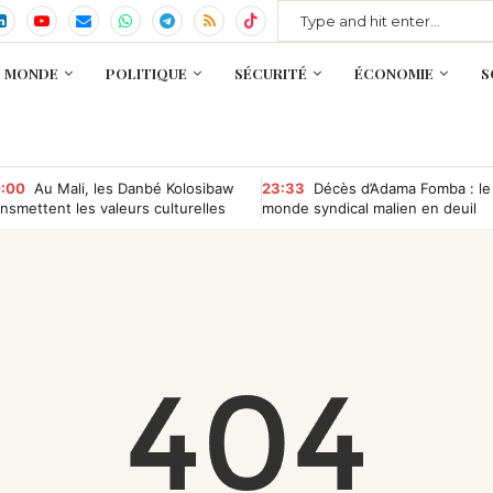
MONDE
POLITIQUE
SÉCURITÉ
ÉCONOMIE
S
:00
Au Mali, les Danbé Kolosibaw
23:33
Décès d’Adama Fomba : le
ansmettent les valeurs culturelles
monde syndical malien en deuil
x jeunes du tournoi « Camp
mpétition »