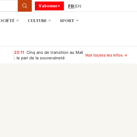
FR
|
EN
S'abonner+
OCIÉTÉ
CULTURE
SPORT
23:11
Cinq ans de transition au Mali
Voir toutes les infos →
: le pari de la souveraineté
commence à porter ses fruits