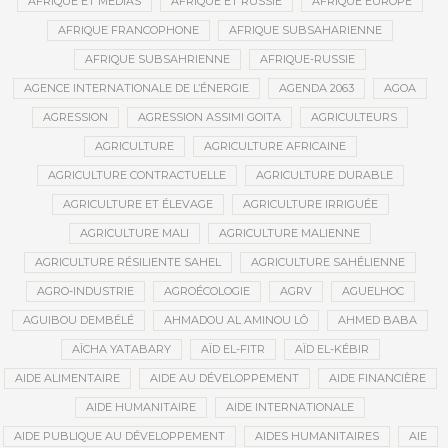
AFRIQUE ET MÉDIAS
AFRIQUE ET RUSSIE
AFRIQUE EUROPE
AFRIQUE FRANCOPHONE
AFRIQUE SUBSAHARIENNE
AFRIQUE SUBSAHRIENNE
AFRIQUE-RUSSIE
AGENCE INTERNATIONALE DE L’ÉNERGIE
AGENDA 2063
AGOA
AGRESSION
AGRESSION ASSIMI GOITA
AGRICULTEURS
AGRICULTURE
AGRICULTURE AFRICAINE
AGRICULTURE CONTRACTUELLE
AGRICULTURE DURABLE
AGRICULTURE ET ÉLEVAGE
AGRICULTURE IRRIGUÉE
AGRICULTURE MALI
AGRICULTURE MALIENNE
AGRICULTURE RÉSILIENTE SAHEL
AGRICULTURE SAHÉLIENNE
AGRO-INDUSTRIE
AGROÉCOLOGIE
AGRV
AGUELHOC
AGUIBOU DEMBÉLÉ
AHMADOU AL AMINOU LÔ
AHMED BABA
AÏCHA YATABARY
AÏD EL-FITR
AÏD EL-KÉBIR
AIDE ALIMENTAIRE
AIDE AU DÉVELOPPEMENT
AIDE FINANCIÈRE
AIDE HUMANITAIRE
AIDE INTERNATIONALE
AIDE PUBLIQUE AU DÉVELOPPEMENT
AIDES HUMANITAIRES
AIE