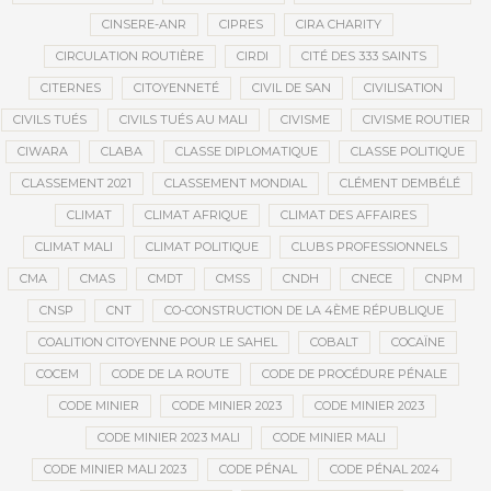
CINSERE-ANR
CIPRES
CIRA CHARITY
CIRCULATION ROUTIÈRE
CIRDI
CITÉ DES 333 SAINTS
CITERNES
CITOYENNETÉ
CIVIL DE SAN
CIVILISATION
CIVILS TUÉS
CIVILS TUÉS AU MALI
CIVISME
CIVISME ROUTIER
CIWARA
CLABA
CLASSE DIPLOMATIQUE
CLASSE POLITIQUE
CLASSEMENT 2021
CLASSEMENT MONDIAL
CLÉMENT DEMBÉLÉ
CLIMAT
CLIMAT AFRIQUE
CLIMAT DES AFFAIRES
CLIMAT MALI
CLIMAT POLITIQUE
CLUBS PROFESSIONNELS
CMA
CMAS
CMDT
CMSS
CNDH
CNECE
CNPM
CNSP
CNT
CO-CONSTRUCTION DE LA 4ÈME RÉPUBLIQUE
COALITION CITOYENNE POUR LE SAHEL
COBALT
COCAÏNE
COCEM
CODE DE LA ROUTE
CODE DE PROCÉDURE PÉNALE
CODE MINIER
CODE MINIER 2023
CODE MINIER 2023
CODE MINIER 2023 MALI
CODE MINIER MALI
CODE MINIER MALI 2023
CODE PÉNAL
CODE PÉNAL 2024