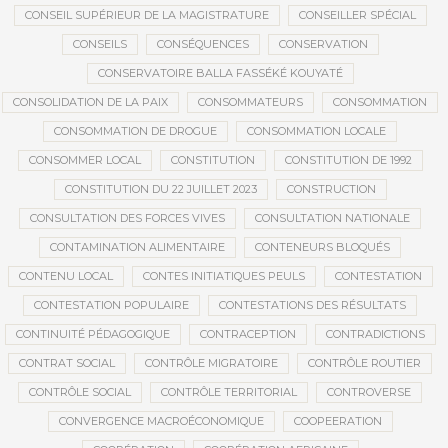
CONSEIL SUPÉRIEUR DE LA MAGISTRATURE
CONSEILLER SPÉCIAL
CONSEILS
CONSÉQUENCES
CONSERVATION
CONSERVATOIRE BALLA FASSÉKÉ KOUYATÉ
CONSOLIDATION DE LA PAIX
CONSOMMATEURS
CONSOMMATION
CONSOMMATION DE DROGUE
CONSOMMATION LOCALE
CONSOMMER LOCAL
CONSTITUTION
CONSTITUTION DE 1992
CONSTITUTION DU 22 JUILLET 2023
CONSTRUCTION
CONSULTATION DES FORCES VIVES
CONSULTATION NATIONALE
CONTAMINATION ALIMENTAIRE
CONTENEURS BLOQUÉS
CONTENU LOCAL
CONTES INITIATIQUES PEULS
CONTESTATION
CONTESTATION POPULAIRE
CONTESTATIONS DES RÉSULTATS
CONTINUITÉ PÉDAGOGIQUE
CONTRACEPTION
CONTRADICTIONS
CONTRAT SOCIAL
CONTRÔLE MIGRATOIRE
CONTRÔLE ROUTIER
CONTRÔLE SOCIAL
CONTRÔLE TERRITORIAL
CONTROVERSE
CONVERGENCE MACROÉCONOMIQUE
COOPEERATION