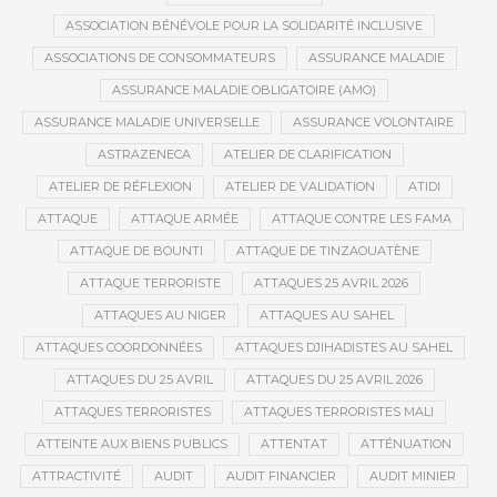
ASSOCIATION BÉNÉVOLE POUR LA SOLIDARITÉ INCLUSIVE
ASSOCIATIONS DE CONSOMMATEURS
ASSURANCE MALADIE
ASSURANCE MALADIE OBLIGATOIRE (AMO)
ASSURANCE MALADIE UNIVERSELLE
ASSURANCE VOLONTAIRE
ASTRAZENECA
ATELIER DE CLARIFICATION
ATELIER DE RÉFLEXION
ATELIER DE VALIDATION
ATIDI
ATTAQUE
ATTAQUE ARMÉE
ATTAQUE CONTRE LES FAMA
ATTAQUE DE BOUNTI
ATTAQUE DE TINZAOUATÈNE
ATTAQUE TERRORISTE
ATTAQUES 25 AVRIL 2026
ATTAQUES AU NIGER
ATTAQUES AU SAHEL
ATTAQUES COORDONNÉES
ATTAQUES DJIHADISTES AU SAHEL
ATTAQUES DU 25 AVRIL
ATTAQUES DU 25 AVRIL 2026
ATTAQUES TERRORISTES
ATTAQUES TERRORISTES MALI
ATTEINTE AUX BIENS PUBLICS
ATTENTAT
ATTÉNUATION
ATTRACTIVITÉ
AUDIT
AUDIT FINANCIER
AUDIT MINIER