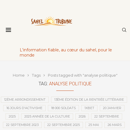
L'information fiable, au cœur du sahel, pour le
monde
Home
Tags
Posts tagged with "analyse politique"
TAG:
ANALYSE POLITIQUE
12ÈME ARRONDISSEMENT
13ÈME ÉDITION DE LA RENTRÉE LITTÉRAIRE
16 JOURS D'ACTIVISME
18 000 SOLDATS
1XBET
20 JANVIER
2025
2025 ANNÉE DE LA CULTURE
2026
22 SEPTEMBRE
22 SEPTEMBRE 2023
22 SEPTEMBRE 2025
25 MAI
26 MARS