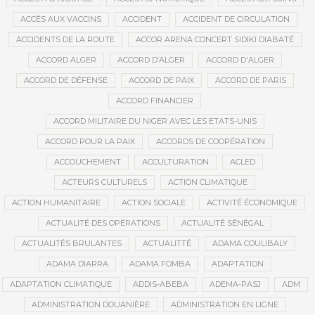
ACCÈS AUX VACCINS
ACCIDENT
ACCIDENT DE CIRCULATION
ACCIDENTS DE LA ROUTE
ACCOR ARENA CONCERT SIDIKI DIABATÉ
ACCORD ALGER
ACCORD D’ALGER
ACCORD D'ALGER
ACCORD DE DÉFENSE
ACCORD DE PAIX
ACCORD DE PARIS
ACCORD FINANCIER
ACCORD MILITAIRE DU NIGER AVEC LES ETATS-UNIS
ACCORD POUR LA PAIX
ACCORDS DE COOPÉRATION
ACCOUCHEMENT
ACCULTURATION
ACLED
ACTEURS CULTURELS
ACTION CLIMATIQUE
ACTION HUMANITAIRE
ACTION SOCIALE
ACTIVITÉ ÉCONOMIQUE
ACTUALITÉ DES OPÉRATIONS
ACTUALITÉ SÉNÉGAL
ACTUALITÉS BRULANTES
ACTUALITTÉ
ADAMA COULIBALY
ADAMA DIARRA
ADAMA FOMBA
ADAPTATION
ADAPTATION CLIMATIQUE
ADDIS-ABEBA
ADEMA-PASJ
ADM
ADMINISTRATION DOUANIÈRE
ADMINISTRATION EN LIGNE