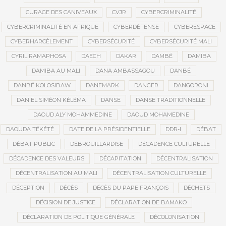
CURAGE DES CANIVEAUX
CVJR
CYBERCRIMINALITÉ
CYBERCRIMINALITÉ EN AFRIQUE
CYBERDÉFENSE
CYBERESPACE
CYBERHARCÈLEMENT
CYBERSÉCURITÉ
CYBERSÉCURITÉ MALI
CYRIL RAMAPHOSA
DAECH
DAKAR
DAMBÉ
DAMIBA
DAMIBA AU MALI
DANA AMBASSAGOU
DANBÉ
DANBÉ KOLOSIBAW
DANEMARK
DANGER
DANGORONI
DANIEL SIMÉON KÉLÉMA
DANSE
DANSE TRADITIONNELLE
DAOUD ALY MOHAMMEDINE
DAOUD MOHAMEDINE
DAOUDA TÉKÉTÉ
DATE DE LA PRÉSIDENTIELLE
DDR-I
DÉBAT
DÉBAT PUBLIC
DÉBROUILLARDISE
DÉCADENCE CULTURELLE
DÉCADENCE DES VALEURS
DÉCAPITATION
DÉCENTRALISATION
DÉCENTRALISATION AU MALI
DÉCENTRALISATION CULTURELLE
DÉCEPTION
DÉCÈS
DÉCÈS DU PAPE FRANÇOIS
DÉCHETS
DÉCISION DE JUSTICE
DÉCLARATION DE BAMAKO
DÉCLARATION DE POLITIQUE GÉNÉRALE
DÉCOLONISATION