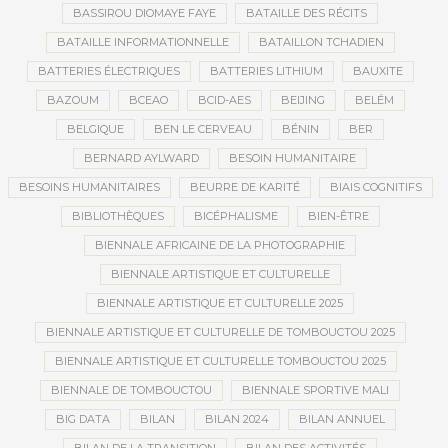
BASSIROU DIOMAYE FAYE
BATAILLE DES RÉCITS
BATAILLE INFORMATIONNELLE
BATAILLON TCHADIEN
BATTERIES ÉLECTRIQUES
BATTERIES LITHIUM
BAUXITE
BAZOUM
BCEAO
BCID-AES
BEIJING
BELÉM
BELGIQUE
BEN LE CERVEAU
BÉNIN
BER
BERNARD AYLWARD
BESOIN HUMANITAIRE
BESOINS HUMANITAIRES
BEURRE DE KARITÉ
BIAIS COGNITIFS
BIBLIOTHÈQUES
BICÉPHALISME
BIEN-ÊTRE
BIENNALE AFRICAINE DE LA PHOTOGRAPHIE
BIENNALE ARTISTIQUE ET CULTURELLE
BIENNALE ARTISTIQUE ET CULTURELLE 2025
BIENNALE ARTISTIQUE ET CULTURELLE DE TOMBOUCTOU 2025
BIENNALE ARTISTIQUE ET CULTURELLE TOMBOUCTOU 2025
BIENNALE DE TOMBOUCTOU
BIENNALE SPORTIVE MALI
BIG DATA
BILAN
BILAN 2024
BILAN ANNUEL