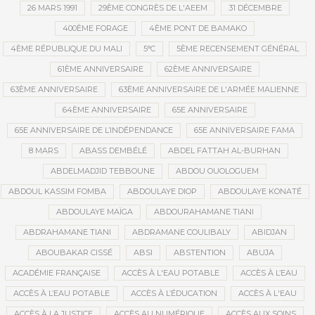
26 MARS 1991
29ÈME CONGRÈS DE L'AEEM
31 DÉCEMBRE
400ÈME FORAGE
4ÈME PONT DE BAMAKO
4ÈME RÉPUBLIQUE DU MALI
5°C
5ÈME RECENSEMENT GÉNÉRAL
61ÈME ANNIVERSAIRE
62ÈME ANNIVERSAIRE
63ÈME ANNIVERSAIRE
63ÈME ANNIVERSAIRE DE L'ARMÉE MALIENNE
64ÈME ANNIVERSAIRE
65E ANNIVERSAIRE
65E ANNIVERSAIRE DE L’INDÉPENDANCE
65E ANNIVERSAIRE FAMA
8 MARS
ABASS DEMBÉLÉ
ABDEL FATTAH AL-BURHAN
ABDELMADJID TEBBOUNE
ABDOU OUOLOGUEM
ABDOUL KASSIM FOMBA
ABDOULAYE DIOP
ABDOULAYE KONATÉ
ABDOULAYE MAÏGA
ABDOURAHAMANE TIANI
ABDRAHAMANE TIANI
ABDRAMANE COULIBALY
ABIDJAN
ABOUBAKAR CISSÉ
ABSI
ABSTENTION
ABUJA
ACADÉMIE FRANÇAISE
ACCÈS À L'EAU POTABLE
ACCÈS À L’EAU
ACCÈS À L’EAU POTABLE
ACCÈS À L’ÉDUCATION
ACCÈS À L'EAU
ACCÈS À LA JUSTICE
ACCÈS AU NUMÉRIQUE
ACCÈS AUX SOINS