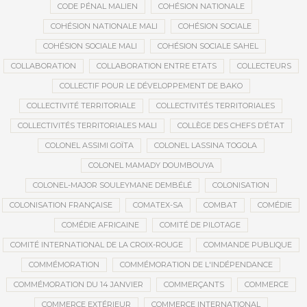
CODE PÉNAL MALIEN
COHÉSION NATIONALE
COHÉSION NATIONALE MALI
COHÉSION SOCIALE
COHÉSION SOCIALE MALI
COHÉSION SOCIALE SAHEL
COLLABORATION
COLLABORATION ENTRE ETATS
COLLECTEURS
COLLECTIF POUR LE DÉVELOPPEMENT DE BAKO
COLLECTIVITÉ TERRITORIALE
COLLECTIVITÉS TERRITORIALES
COLLECTIVITÉS TERRITORIALES MALI
COLLÈGE DES CHEFS D’ÉTAT
COLONEL ASSIMI GOÏTA
COLONEL LASSINA TOGOLA
COLONEL MAMADY DOUMBOUYA
COLONEL-MAJOR SOULEYMANE DEMBÉLÉ
COLONISATION
COLONISATION FRANÇAISE
COMATEX-SA
COMBAT
COMÉDIE
COMÉDIE AFRICAINE
COMITÉ DE PILOTAGE
COMITÉ INTERNATIONAL DE LA CROIX-ROUGE
COMMANDE PUBLIQUE
COMMÉMORATION
COMMÉMORATION DE L'INDÉPENDANCE
COMMÉMORATION DU 14 JANVIER
COMMERÇANTS
COMMERCE
COMMERCE EXTÉRIEUR
COMMERCE INTERNATIONAL