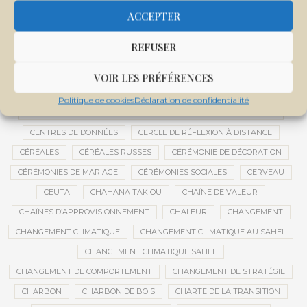
CENTRALE SOLAIRE DE SANANKOROBA
CENTRALES SOLAIRES
ACCEPTER
CENTRE D'INTELLIGENCE ARTIFICIELLE
REFUSER
CENTRE DE SANTÉ COMMUNAUTAIRE
CENTRE DU MALI
CENTRE INTERNATIONAL DE CONFÉRENCES DE BAMAKO
VOIR LES PRÉFÉRENCES
CENTRE MALI
Politique de cookies
Déclaration de confidentialité
CENTRE NATIONAL DES EXAMENS ET CONCOURS DE L’ÉDUCATION
CENTRES DE DONNÉES
CERCLE DE RÉFLEXION À DISTANCE
CÉRÉALES
CÉRÉALES RUSSES
CÉRÉMONIE DE DÉCORATION
CÉRÉMONIES DE MARIAGE
CÉRÉMONIES SOCIALES
CERVEAU
CEUTA
CHAHANA TAKIOU
CHAÎNE DE VALEUR
CHAÎNES D’APPROVISIONNEMENT
CHALEUR
CHANGEMENT
CHANGEMENT CLIMATIQUE
CHANGEMENT CLIMATIQUE AU SAHEL
CHANGEMENT CLIMATIQUE SAHEL
CHANGEMENT DE COMPORTEMENT
CHANGEMENT DE STRATÉGIE
CHARBON
CHARBON DE BOIS
CHARTE DE LA TRANSITION