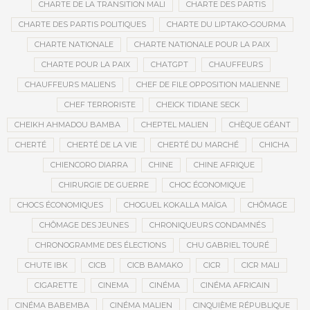
CHARTE DE LA TRANSITION MALI
CHARTE DES PARTIS
CHARTE DES PARTIS POLITIQUES
CHARTE DU LIPTAKO-GOURMA
CHARTE NATIONALE
CHARTE NATIONALE POUR LA PAIX
CHARTE POUR LA PAIX
CHATGPT
CHAUFFEURS
CHAUFFEURS MALIENS
CHEF DE FILE OPPOSITION MALIENNE
CHEF TERRORISTE
CHEICK TIDIANE SECK
CHEIKH AHMADOU BAMBA
CHEPTEL MALIEN
CHÈQUE GÉANT
CHERTÉ
CHERTÉ DE LA VIE
CHERTÉ DU MARCHÉ
CHICHA
CHIENCORO DIARRA
CHINE
CHINE AFRIQUE
CHIRURGIE DE GUERRE
CHOC ÉCONOMIQUE
CHOCS ÉCONOMIQUES
CHOGUEL KOKALLA MAÏGA
CHÔMAGE
CHÔMAGE DES JEUNES
CHRONIQUEURS CONDAMNÉS
CHRONOGRAMME DES ÉLECTIONS
CHU GABRIEL TOURÉ
CHUTE IBK
CICB
CICB BAMAKO
CICR
CICR MALI
CIGARETTE
CINEMA
CINÉMA
CINÉMA AFRICAIN
CINÉMA BABEMBA
CINÉMA MALIEN
CINQUIÈME RÉPUBLIQUE