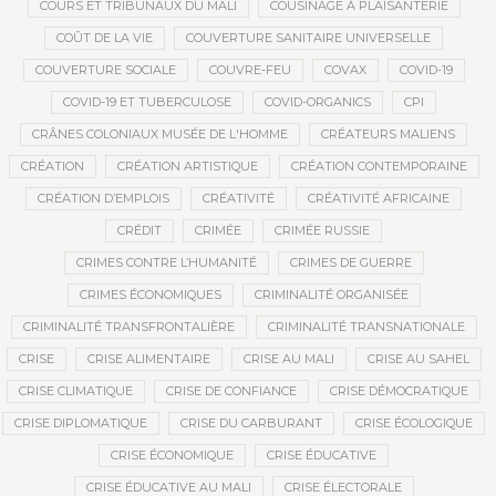
COURS ET TRIBUNAUX DU MALI
COUSINAGE À PLAISANTERIE
COÛT DE LA VIE
COUVERTURE SANITAIRE UNIVERSELLE
COUVERTURE SOCIALE
COUVRE-FEU
COVAX
COVID-19
COVID-19 ET TUBERCULOSE
COVID-ORGANICS
CPI
CRÂNES COLONIAUX MUSÉE DE L'HOMME
CRÉATEURS MALIENS
CRÉATION
CRÉATION ARTISTIQUE
CRÉATION CONTEMPORAINE
CRÉATION D’EMPLOIS
CRÉATIVITÉ
CRÉATIVITÉ AFRICAINE
CRÉDIT
CRIMÉE
CRIMÉE RUSSIE
CRIMES CONTRE L’HUMANITÉ
CRIMES DE GUERRE
CRIMES ÉCONOMIQUES
CRIMINALITÉ ORGANISÉE
CRIMINALITÉ TRANSFRONTALIÈRE
CRIMINALITÉ TRANSNATIONALE
CRISE
CRISE ALIMENTAIRE
CRISE AU MALI
CRISE AU SAHEL
CRISE CLIMATIQUE
CRISE DE CONFIANCE
CRISE DÉMOCRATIQUE
CRISE DIPLOMATIQUE
CRISE DU CARBURANT
CRISE ÉCOLOGIQUE
CRISE ÉCONOMIQUE
CRISE ÉDUCATIVE
CRISE ÉDUCATIVE AU MALI
CRISE ÉLECTORALE