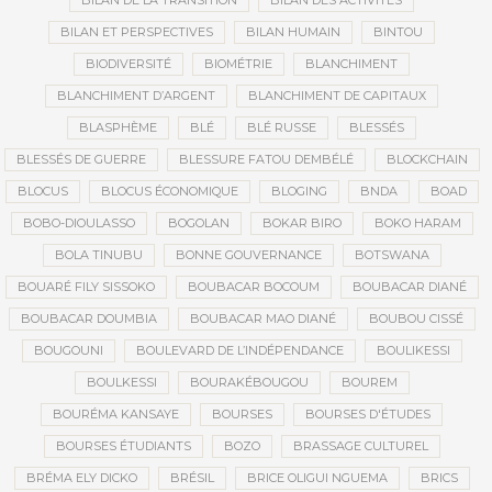
BILAN DE LA TRANSITION
BILAN DES ACTIVITÉS
BILAN ET PERSPECTIVES
BILAN HUMAIN
BINTOU
BIODIVERSITÉ
BIOMÉTRIE
BLANCHIMENT
BLANCHIMENT D’ARGENT
BLANCHIMENT DE CAPITAUX
BLASPHÈME
BLÉ
BLÉ RUSSE
BLESSÉS
BLESSÉS DE GUERRE
BLESSURE FATOU DEMBÉLÉ
BLOCKCHAIN
BLOCUS
BLOCUS ÉCONOMIQUE
BLOGING
BNDA
BOAD
BOBO-DIOULASSO
BOGOLAN
BOKAR BIRO
BOKO HARAM
BOLA TINUBU
BONNE GOUVERNANCE
BOTSWANA
BOUARÉ FILY SISSOKO
BOUBACAR BOCOUM
BOUBACAR DIANÉ
BOUBACAR DOUMBIA
BOUBACAR MAO DIANÉ
BOUBOU CISSÉ
BOUGOUNI
BOULEVARD DE L’INDÉPENDANCE
BOULIKESSI
BOULKESSI
BOURAKÉBOUGOU
BOUREM
BOURÉMA KANSAYE
BOURSES
BOURSES D'ÉTUDES
BOURSES ÉTUDIANTS
BOZO
BRASSAGE CULTUREL
BRÉMA ELY DICKO
BRÉSIL
BRICE OLIGUI NGUEMA
BRICS