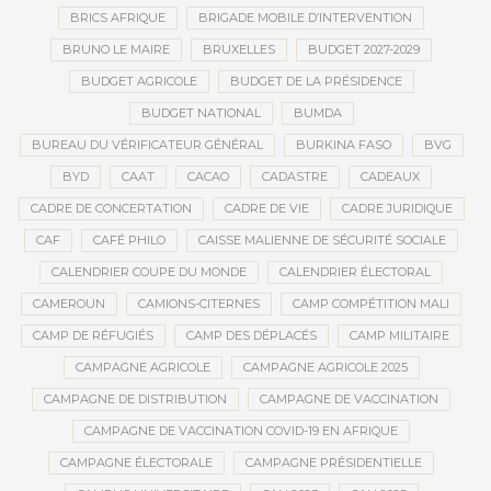
BRICS AFRIQUE
BRIGADE MOBILE D’INTERVENTION
BRUNO LE MAIRE
BRUXELLES
BUDGET 2027-2029
BUDGET AGRICOLE
BUDGET DE LA PRÉSIDENCE
BUDGET NATIONAL
BUMDA
BUREAU DU VÉRIFICATEUR GÉNÉRAL
BURKINA FASO
BVG
BYD
CAAT
CACAO
CADASTRE
CADEAUX
CADRE DE CONCERTATION
CADRE DE VIE
CADRE JURIDIQUE
CAF
CAFÉ PHILO
CAISSE MALIENNE DE SÉCURITÉ SOCIALE
CALENDRIER COUPE DU MONDE
CALENDRIER ÉLECTORAL
CAMEROUN
CAMIONS-CITERNES
CAMP COMPÉTITION MALI
CAMP DE RÉFUGIÉS
CAMP DES DÉPLACÉS
CAMP MILITAIRE
CAMPAGNE AGRICOLE
CAMPAGNE AGRICOLE 2025
CAMPAGNE DE DISTRIBUTION
CAMPAGNE DE VACCINATION
CAMPAGNE DE VACCINATION COVID-19 EN AFRIQUE
CAMPAGNE ÉLECTORALE
CAMPAGNE PRÉSIDENTIELLE