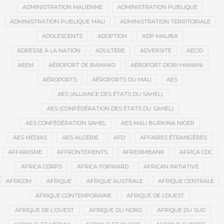
ADMINISTRATION MALIENNE
ADMINISTRATION PUBLIQUE
ADMINISTRATION PUBLIQUE MALI
ADMINISTRATION TERRITORIALE
ADOLESCENTS
ADOPTION
ADP-MALIBA
ADRESSE À LA NATION
ADULTÈRE
ADVERSITÉ
AECID
AEEM
AÉROPORT DE BAMAKO
AÉROPORT DIORI HAMANI
AÉROPORTS
AÉROPORTS DU MALI
AES
AES (ALLIANCE DES ÉTATS DU SAHEL)
AES (CONFÉDÉRATION DES ÉTATS DU SAHEL)
AES CONFÉDÉRATION SAHEL
AES MALI BURKINA NIGER
AES MÉDIAS
AES-ALGÉRIE
AFD
AFFAIRES ÉTRANGÈRES
AFFAIRISME
AFFRONTEMENTS
AFREXIMBANK
AFRICA CDC
AFRICA CORPS
AFRICA FORWARD
AFRICAN INITIATIVE
AFRICOM
AFRIQUE
AFRIQUE AUSTRALE
AFRIQUE CENTRALE
AFRIQUE CONTEMPORAINE
AFRIQUE DE L’OUEST
AFRIQUE DE L'OUEST
AFRIQUE DU NORD
AFRIQUE DU SUD