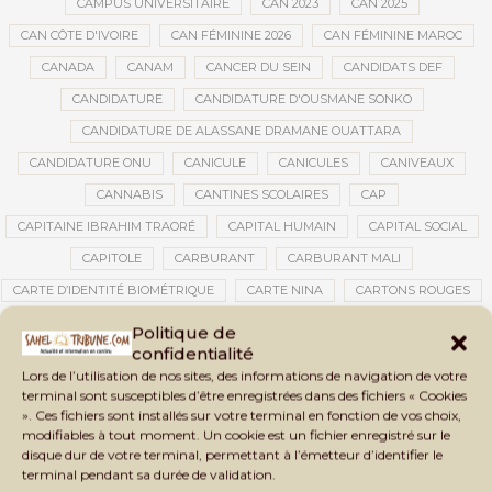
CAMPUS UNIVERSITAIRE
CAN 2023
CAN 2025
CAN CÔTE D'IVOIRE
CAN FÉMININE 2026
CAN FÉMININE MAROC
CANADA
CANAM
CANCER DU SEIN
CANDIDATS DEF
CANDIDATURE
CANDIDATURE D'OUSMANE SONKO
CANDIDATURE DE ALASSANE DRAMANE OUATTARA
CANDIDATURE ONU
CANICULE
CANICULES
CANIVEAUX
CANNABIS
CANTINES SCOLAIRES
CAP
CAPITAINE IBRAHIM TRAORÉ
CAPITAL HUMAIN
CAPITAL SOCIAL
CAPITOLE
CARBURANT
CARBURANT MALI
CARTE D’IDENTITÉ BIOMÉTRIQUE
CARTE NINA
CARTONS ROUGES
CASABLANCA
CATASTROPHE
CATASTROPHE NATURELLE
Politique de
confidentialité
CATASTROPHES CLIMATIQUES
CATASTROPHES NATURELLES
Lors de l’utilisation de nos sites, des informations de navigation de votre
CAUTION 10 000 DOLLARS
CAUTION DE VISA
CDAT
CECOGEC
terminal sont susceptibles d’être enregistrées dans des fichiers « Cookies
». Ces fichiers sont installés sur votre terminal en fonction de vos choix,
CEDEAO
CÉDÉAO
CEI
CÉLÉBRATION NATIONALE
CEMAC
modifiables à tout moment. Un cookie est un fichier enregistré sur le
CEMAPI
CEN-SNESUP
CENOU
CENSURE
disque dur de votre terminal, permettant à l’émetteur d’identifier le
terminal pendant sa durée de validation.
CENTRAFRIQUE
CENTRALE SOLAIRE