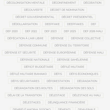
DÉCOLONISATION MENTALE
DÉCONFINEMENT
DÉCORATION
DÉCOUVERTE
DÉCRET DE NOMINATION
DÉCRET GOUVERNEMENTAL
DÉCRET PRÉSIDENTIEL
DÉDOLLARISATION
DEEPFAKE
DEEPFAKES
DEF
DEF 2020
DEF 2022
DEF 2023
DEF 2025
DEF 2026 MALI
DÉFÉCATION À L’AIR LIBRE
DÉFENSE
DÉFENSE COLLECTIVE
DÉFENSE COMMUNE
DÉFENSE DU TERRITOIRE
DÉFENSE ET SÉCURITÉ
DÉFENSE EUROPÉENNE
DÉFENSE MALI
DÉFENSE NATIONALE
DÉFENSE SAHÉLIENNE
DÉFICIT BUDGÉTAIRE
DÉFILÉ MILITAIRE
DÉFILÉ MILITAIRE BAMAKO
DÉFIS
DÉFIS ÉCONOMIQUES
DÉFIS SÉCURITAIRES
DÉFORESTATION
DÉGRADATION
DÉGRADATION DES ROUTES
DÉGRADATION DES SOLS
DÉLAI DE LA TRANSITION
DÉLESTAGE
DÉLESTAGE AU MALI
DÉLESTAGES
DÉLINQUANCE FINANCIÈRE
DEMBÉLÉ MADINA SISSOKO
DÉMENTI
DEMI-FINALE