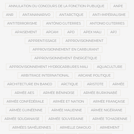
ANNULATION DU CONCOURS DE LA FONCTION PUBLIQUE
ANPE
ANR
ANTANANARIVO
ANTARCTIQUE
ANTI-IMPÉRIALISME
ANTITERRORISME
ANTÓNIO GUTERRES
ANTONIO GUTERRES
APAISEMENT
APCAM
APD
APEX MALI
APJ
APPRENTISSAGE
APPROVISIONNEMENT
APPROVISIONNEMENT EN CARBURANT
APPROVISIONNEMENT ÉNERGÉTIQUE
APPROVISIONNEMENT HYDROCARBURES MALI
AQUACULTURE
ARBITRAGE INTERNATIONAL
ARCANE POLITIQUE
ARCHITECTURE EN BANCO
ARCTIQUE
ARISTOTE
ARMÉE
ARMÉE AES
ARMÉE BÉNINOISE
ARMÉE BURKINABÉ
ARMÉE CONFÉDÉRALE
ARMÉE ET NATION
ARMÉE FRANÇAISE
ARMÉE GUINÉENNE
ARMÉE MALIENNE
ARMÉE NIGÉRIANE
ARMÉE SOUDANAISE
ARMÉE SOUVERAINE
ARMÉE TCHADIENNE
ARMÉES SAHÉLIENNES
ARMELLE DAKOUO
ARMEMENT