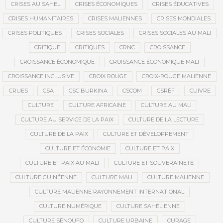
CRISES AU SAHEL
CRISES ÉCONOMIQUES
CRISES ÉDUCATIVES
CRISES HUMANITAIRES
CRISES MALIENNES
CRISES MONDIALES
CRISES POLITIQUES
CRISES SOCIALES
CRISES SOCIALES AU MALI
CRITIQUE
CRITIQUES
CRNC
CROISSANCE
CROISSANCE ÉCONOMIQUE
CROISSANCE ÉCONOMIQUE MALI
CROISSANCE INCLUSIVE
CROIX ROUGE
CROIX-ROUGE MALIENNE
CRUES
CSA
CSC BURKINA
CSCOM
CSRÉF
CUIVRE
CULTURE
CULTURE AFRICAINE
CULTURE AU MALI
CULTURE AU SERVICE DE LA PAIX
CULTURE DE LA LECTURE
CULTURE DE LA PAIX
CULTURE ET DÉVELOPPEMENT
CULTURE ET ÉCONOMIE
CULTURE ET PAIX
CULTURE ET PAIX AU MALI
CULTURE ET SOUVERAINETÉ
CULTURE GUINÉENNE
CULTURE MALI
CULTURE MALIENNE
CULTURE MALIENNE RAYONNEMENT INTERNATIONAL
CULTURE NUMÉRIQUE
CULTURE SAHÉLIENNE
CULTURE SÉNOUFO
CULTURE URBAINE
CURAGE