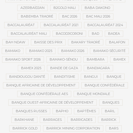
AZERBAÏDJAN
B2GOLD MALI
BABA DAKONO
BABEMBA TRAORÉ
BAC 2026
BAC MALI 2026
BACCALAURÉAT
BACCALAURÉAT 2021
BACCALAURÉAT 2024
BACCALAURÉAT MALI
BACODJICORONI
BAD
BADEA
BAH NDAW
BAISSE DES PRIX
BAKARY TRAORÉ
BALAFON
BAMAKO
BAMAKO 2025
BAMAKO 2026
BAMAKO SÉCURITÉ
BAMAKO SPORT 2026
BAMAKO-SÉNOU
BAMBARA
BAMEX
BAMEX 2025
BANDE DE GAZA
BANDIAGARA
BANDIOUGOU DANTÉ
BANDITISME
BANGUI
BANQUE
BANQUE AFRICAINE DE DÉVELOPPEMENT
BANQUE CONFÉDÉRALE
BANQUE CONFÉDÉRALE AES
BANQUE MONDIALE
BANQUE OUEST-AFRICAINE DE DÉVELOPPEMENT
BANQUES
BANQUES RUSSES
BAPHO
BAPTÊMES
BARIL
BARKHANE
BARRAGES
BARRICADES
BARRICK
BARRICK GOLD
BARRICK MINING CORPORATION
BARS