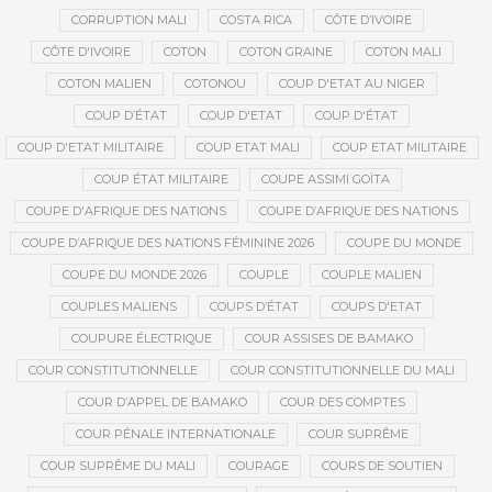
CORRUPTION MALI
COSTA RICA
CÔTE D’IVOIRE
CÔTE D'IVOIRE
COTON
COTON GRAINE
COTON MALI
COTON MALIEN
COTONOU
COUP D'ETAT AU NIGER
COUP D’ÉTAT
COUP D'ETAT
COUP D'ÉTAT
COUP D'ETAT MILITAIRE
COUP ETAT MALI
COUP ETAT MILITAIRE
COUP ÉTAT MILITAIRE
COUPE ASSIMI GOÏTA
COUPE D'AFRIQUE DES NATIONS
COUPE D’AFRIQUE DES NATIONS
COUPE D’AFRIQUE DES NATIONS FÉMININE 2026
COUPE DU MONDE
COUPE DU MONDE 2026
COUPLE
COUPLE MALIEN
COUPLES MALIENS
COUPS D’ÉTAT
COUPS D'ETAT
COUPURE ÉLECTRIQUE
COUR ASSISES DE BAMAKO
COUR CONSTITUTIONNELLE
COUR CONSTITUTIONNELLE DU MALI
COUR D’APPEL DE BAMAKO
COUR DES COMPTES
COUR PÉNALE INTERNATIONALE
COUR SUPRÊME
COUR SUPRÊME DU MALI
COURAGE
COURS DE SOUTIEN