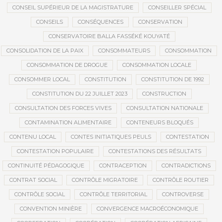
CONSEIL SUPÉRIEUR DE LA MAGISTRATURE
CONSEILLER SPÉCIAL
CONSEILS
CONSÉQUENCES
CONSERVATION
CONSERVATOIRE BALLA FASSÉKÉ KOUYATÉ
CONSOLIDATION DE LA PAIX
CONSOMMATEURS
CONSOMMATION
CONSOMMATION DE DROGUE
CONSOMMATION LOCALE
CONSOMMER LOCAL
CONSTITUTION
CONSTITUTION DE 1992
CONSTITUTION DU 22 JUILLET 2023
CONSTRUCTION
CONSULTATION DES FORCES VIVES
CONSULTATION NATIONALE
CONTAMINATION ALIMENTAIRE
CONTENEURS BLOQUÉS
CONTENU LOCAL
CONTES INITIATIQUES PEULS
CONTESTATION
CONTESTATION POPULAIRE
CONTESTATIONS DES RÉSULTATS
CONTINUITÉ PÉDAGOGIQUE
CONTRACEPTION
CONTRADICTIONS
CONTRAT SOCIAL
CONTRÔLE MIGRATOIRE
CONTRÔLE ROUTIER
CONTRÔLE SOCIAL
CONTRÔLE TERRITORIAL
CONTROVERSE
CONVENTION MINIÈRE
CONVERGENCE MACROÉCONOMIQUE