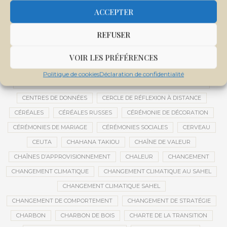
CENTRALE SOLAIRE DE SANANKOROBA
CENTRALES SOLAIRES
ACCEPTER
CENTRE D'INTELLIGENCE ARTIFICIELLE
REFUSER
CENTRE DE SANTÉ COMMUNAUTAIRE
CENTRE DU MALI
CENTRE INTERNATIONAL DE CONFÉRENCES DE BAMAKO
VOIR LES PRÉFÉRENCES
CENTRE MALI
Politique de cookies
Déclaration de confidentialité
CENTRE NATIONAL DES EXAMENS ET CONCOURS DE L’ÉDUCATION
CENTRES DE DONNÉES
CERCLE DE RÉFLEXION À DISTANCE
CÉRÉALES
CÉRÉALES RUSSES
CÉRÉMONIE DE DÉCORATION
CÉRÉMONIES DE MARIAGE
CÉRÉMONIES SOCIALES
CERVEAU
CEUTA
CHAHANA TAKIOU
CHAÎNE DE VALEUR
CHAÎNES D’APPROVISIONNEMENT
CHALEUR
CHANGEMENT
CHANGEMENT CLIMATIQUE
CHANGEMENT CLIMATIQUE AU SAHEL
CHANGEMENT CLIMATIQUE SAHEL
CHANGEMENT DE COMPORTEMENT
CHANGEMENT DE STRATÉGIE
CHARBON
CHARBON DE BOIS
CHARTE DE LA TRANSITION