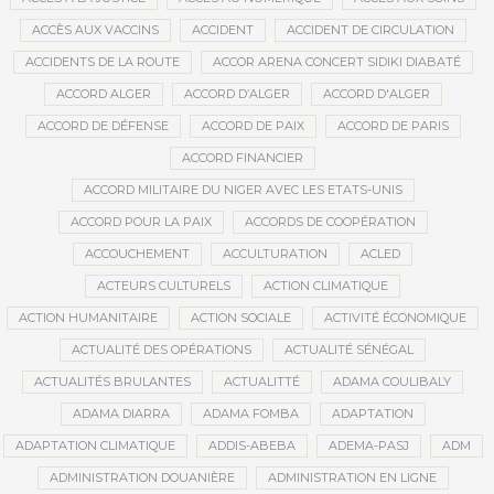
ACCÈS AUX VACCINS
ACCIDENT
ACCIDENT DE CIRCULATION
ACCIDENTS DE LA ROUTE
ACCOR ARENA CONCERT SIDIKI DIABATÉ
ACCORD ALGER
ACCORD D’ALGER
ACCORD D'ALGER
ACCORD DE DÉFENSE
ACCORD DE PAIX
ACCORD DE PARIS
ACCORD FINANCIER
ACCORD MILITAIRE DU NIGER AVEC LES ETATS-UNIS
ACCORD POUR LA PAIX
ACCORDS DE COOPÉRATION
ACCOUCHEMENT
ACCULTURATION
ACLED
ACTEURS CULTURELS
ACTION CLIMATIQUE
ACTION HUMANITAIRE
ACTION SOCIALE
ACTIVITÉ ÉCONOMIQUE
ACTUALITÉ DES OPÉRATIONS
ACTUALITÉ SÉNÉGAL
ACTUALITÉS BRULANTES
ACTUALITTÉ
ADAMA COULIBALY
ADAMA DIARRA
ADAMA FOMBA
ADAPTATION
ADAPTATION CLIMATIQUE
ADDIS-ABEBA
ADEMA-PASJ
ADM
ADMINISTRATION DOUANIÈRE
ADMINISTRATION EN LIGNE