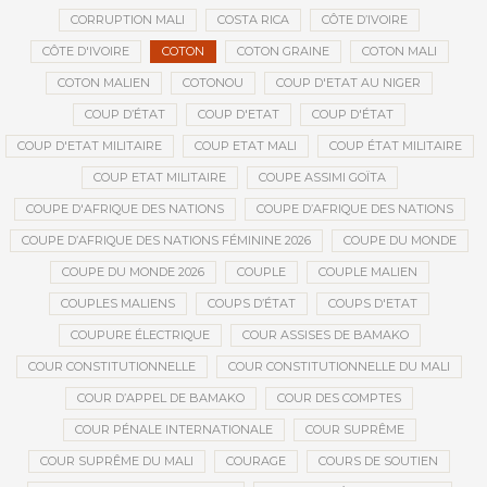
CORRUPTION MALI
COSTA RICA
CÔTE D’IVOIRE
CÔTE D'IVOIRE
COTON
COTON GRAINE
COTON MALI
COTON MALIEN
COTONOU
COUP D'ETAT AU NIGER
COUP D’ÉTAT
COUP D'ETAT
COUP D'ÉTAT
COUP D'ETAT MILITAIRE
COUP ETAT MALI
COUP ÉTAT MILITAIRE
COUP ETAT MILITAIRE
COUPE ASSIMI GOÏTA
COUPE D'AFRIQUE DES NATIONS
COUPE D’AFRIQUE DES NATIONS
COUPE D’AFRIQUE DES NATIONS FÉMININE 2026
COUPE DU MONDE
COUPE DU MONDE 2026
COUPLE
COUPLE MALIEN
COUPLES MALIENS
COUPS D’ÉTAT
COUPS D'ETAT
COUPURE ÉLECTRIQUE
COUR ASSISES DE BAMAKO
COUR CONSTITUTIONNELLE
COUR CONSTITUTIONNELLE DU MALI
COUR D’APPEL DE BAMAKO
COUR DES COMPTES
COUR PÉNALE INTERNATIONALE
COUR SUPRÊME
COUR SUPRÊME DU MALI
COURAGE
COURS DE SOUTIEN