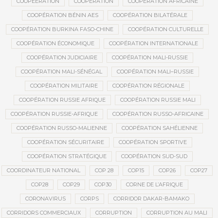
COOPEERATION
COOPÉRATION
COOPÉRATION AFRICAINE
COOPÉRATION BÉNIN AES
COOPÉRATION BILATÉRALE
COOPÉRATION BURKINA FASO-CHINE
COOPÉRATION CULTURELLE
COOPÉRATION ÉCONOMIQUE
COOPÉRATION INTERNATIONALE
COOPÉRATION JUDICIAIRE
COOPÉRATION MALI-RUSSIE
COOPÉRATION MALI-SÉNÉGAL
COOPÉRATION MALI–RUSSIE
COOPÉRATION MILITAIRE
COOPÉRATION RÉGIONALE
COOPÉRATION RUSSIE AFRIQUE
COOPÉRATION RUSSIE MALI
COOPÉRATION RUSSIE-AFRIQUE
COOPÉRATION RUSSO-AFRICAINE
COOPÉRATION RUSSO-MALIENNE
COOPÉRATION SAHÉLIENNE
COOPÉRATION SÉCURITAIRE
COOPÉRATION SPORTIVE
COOPÉRATION STRATÉGIQUE
COOPÉRATION SUD-SUD
COORDINATEUR NATIONAL
COP 28
COP15
COP26
COP27
COP28
COP29
COP30
CORNE DE L’AFRIQUE
CORONAVIRUS
CORPS
CORRIDOR DAKAR-BAMAKO
CORRIDORS COMMERCIAUX
CORRUPTION
CORRUPTION AU MALI