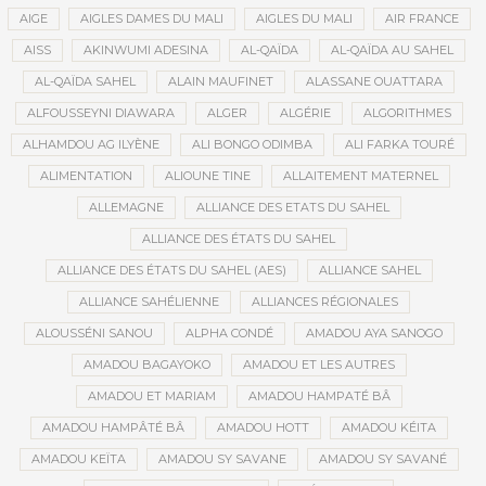
AIGE
AIGLES DAMES DU MALI
AIGLES DU MALI
AIR FRANCE
AISS
AKINWUMI ADESINA
AL-QAÏDA
AL-QAÏDA AU SAHEL
AL-QAÏDA SAHEL
ALAIN MAUFINET
ALASSANE OUATTARA
ALFOUSSEYNI DIAWARA
ALGER
ALGÉRIE
ALGORITHMES
ALHAMDOU AG ILYÈNE
ALI BONGO ODIMBA
ALI FARKA TOURÉ
ALIMENTATION
ALIOUNE TINE
ALLAITEMENT MATERNEL
ALLEMAGNE
ALLIANCE DES ETATS DU SAHEL
ALLIANCE DES ÉTATS DU SAHEL
ALLIANCE DES ÉTATS DU SAHEL (AES)
ALLIANCE SAHEL
ALLIANCE SAHÉLIENNE
ALLIANCES RÉGIONALES
ALOUSSÉNI SANOU
ALPHA CONDÉ
AMADOU AYA SANOGO
AMADOU BAGAYOKO
AMADOU ET LES AUTRES
AMADOU ET MARIAM
AMADOU HAMPATÉ BÂ
AMADOU HAMPÂTÉ BÂ
AMADOU HOTT
AMADOU KÉITA
AMADOU KEÏTA
AMADOU SY SAVANE
AMADOU SY SAVANÉ