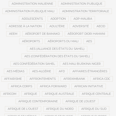
ADMINISTRATION MALIENNE
ADMINISTRATION PUBLIQUE
ADMINISTRATION PUBLIQUE MALI
ADMINISTRATION TERRITORIALE
ADOLESCENTS
ADOPTION
ADP-MALIBA
ADRESSE À LA NATION
ADULTÈRE
ADVERSITÉ
AECID
AEEM
AÉROPORT DE BAMAKO
AÉROPORT DIORI HAMANI
AÉROPORTS
AÉROPORTS DU MALI
AES
AES (ALLIANCE DES ÉTATS DU SAHEL)
AES (CONFÉDÉRATION DES ÉTATS DU SAHEL)
AES CONFÉDÉRATION SAHEL
AES MALI BURKINA NIGER
AES MÉDIAS
AES-ALGÉRIE
AFD
AFFAIRES ÉTRANGÈRES
AFFAIRISME
AFFRONTEMENTS
AFREXIMBANK
AFRICA CDC
AFRICA CORPS
AFRICA FORWARD
AFRICAN INITIATIVE
AFRICOM
AFRIQUE
AFRIQUE AUSTRALE
AFRIQUE CENTRALE
AFRIQUE CONTEMPORAINE
AFRIQUE DE L’OUEST
AFRIQUE DE L'OUEST
AFRIQUE DU NORD
AFRIQUE DU SUD