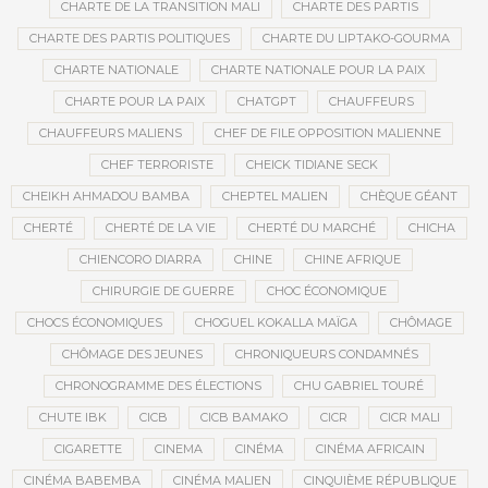
CHARTE DE LA TRANSITION MALI
CHARTE DES PARTIS
CHARTE DES PARTIS POLITIQUES
CHARTE DU LIPTAKO-GOURMA
CHARTE NATIONALE
CHARTE NATIONALE POUR LA PAIX
CHARTE POUR LA PAIX
CHATGPT
CHAUFFEURS
CHAUFFEURS MALIENS
CHEF DE FILE OPPOSITION MALIENNE
CHEF TERRORISTE
CHEICK TIDIANE SECK
CHEIKH AHMADOU BAMBA
CHEPTEL MALIEN
CHÈQUE GÉANT
CHERTÉ
CHERTÉ DE LA VIE
CHERTÉ DU MARCHÉ
CHICHA
CHIENCORO DIARRA
CHINE
CHINE AFRIQUE
CHIRURGIE DE GUERRE
CHOC ÉCONOMIQUE
CHOCS ÉCONOMIQUES
CHOGUEL KOKALLA MAÏGA
CHÔMAGE
CHÔMAGE DES JEUNES
CHRONIQUEURS CONDAMNÉS
CHRONOGRAMME DES ÉLECTIONS
CHU GABRIEL TOURÉ
CHUTE IBK
CICB
CICB BAMAKO
CICR
CICR MALI
CIGARETTE
CINEMA
CINÉMA
CINÉMA AFRICAIN
CINÉMA BABEMBA
CINÉMA MALIEN
CINQUIÈME RÉPUBLIQUE