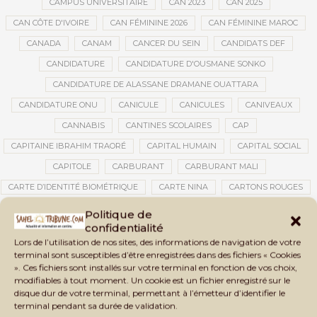
CAMPUS UNIVERSITAIRE
CAN 2023
CAN 2025
CAN CÔTE D'IVOIRE
CAN FÉMININE 2026
CAN FÉMININE MAROC
CANADA
CANAM
CANCER DU SEIN
CANDIDATS DEF
CANDIDATURE
CANDIDATURE D'OUSMANE SONKO
CANDIDATURE DE ALASSANE DRAMANE OUATTARA
CANDIDATURE ONU
CANICULE
CANICULES
CANIVEAUX
CANNABIS
CANTINES SCOLAIRES
CAP
CAPITAINE IBRAHIM TRAORÉ
CAPITAL HUMAIN
CAPITAL SOCIAL
CAPITOLE
CARBURANT
CARBURANT MALI
CARTE D’IDENTITÉ BIOMÉTRIQUE
CARTE NINA
CARTONS ROUGES
CASABLANCA
CATASTROPHE
CATASTROPHE NATURELLE
Politique de
confidentialité
CATASTROPHES CLIMATIQUES
CATASTROPHES NATURELLES
Lors de l’utilisation de nos sites, des informations de navigation de votre
CAUTION 10 000 DOLLARS
CAUTION DE VISA
CDAT
CECOGEC
terminal sont susceptibles d’être enregistrées dans des fichiers « Cookies
». Ces fichiers sont installés sur votre terminal en fonction de vos choix,
CÉDÉAO
CEDEAO
CEI
CÉLÉBRATION NATIONALE
CEMAC
modifiables à tout moment. Un cookie est un fichier enregistré sur le
CEMAPI
CEN-SNESUP
CENOU
CENSURE
disque dur de votre terminal, permettant à l’émetteur d’identifier le
terminal pendant sa durée de validation.
CENTRAFRIQUE
CENTRALE SOLAIRE