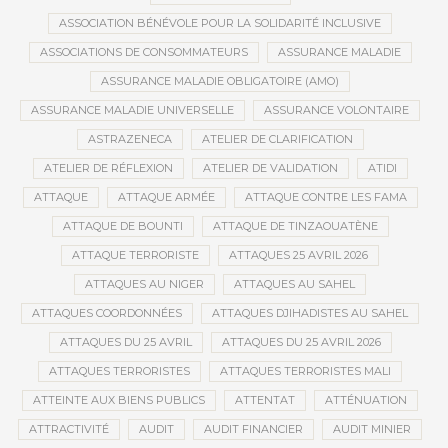
ASSOCIATION BÉNÉVOLE POUR LA SOLIDARITÉ INCLUSIVE
ASSOCIATIONS DE CONSOMMATEURS
ASSURANCE MALADIE
ASSURANCE MALADIE OBLIGATOIRE (AMO)
ASSURANCE MALADIE UNIVERSELLE
ASSURANCE VOLONTAIRE
ASTRAZENECA
ATELIER DE CLARIFICATION
ATELIER DE RÉFLEXION
ATELIER DE VALIDATION
ATIDI
ATTAQUE
ATTAQUE ARMÉE
ATTAQUE CONTRE LES FAMA
ATTAQUE DE BOUNTI
ATTAQUE DE TINZAOUATÈNE
ATTAQUE TERRORISTE
ATTAQUES 25 AVRIL 2026
ATTAQUES AU NIGER
ATTAQUES AU SAHEL
ATTAQUES COORDONNÉES
ATTAQUES DJIHADISTES AU SAHEL
ATTAQUES DU 25 AVRIL
ATTAQUES DU 25 AVRIL 2026
ATTAQUES TERRORISTES
ATTAQUES TERRORISTES MALI
ATTEINTE AUX BIENS PUBLICS
ATTENTAT
ATTÉNUATION
ATTRACTIVITÉ
AUDIT
AUDIT FINANCIER
AUDIT MINIER