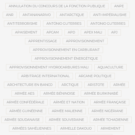
ANNULATION DU CONCOURS DE LA FONCTION PUBLIQUE
ANPE
ANR
ANTANANARIVO
ANTARCTIQUE
ANTI-IMPÉRIALISME
ANTITERRORISME
ANTÓNIO GUTERRES
ANTONIO GUTERRES
APAISEMENT
APCAM
APD
APEX MALI
APJ
APPRENTISSAGE
APPROVISIONNEMENT
APPROVISIONNEMENT EN CARBURANT
APPROVISIONNEMENT ÉNERGÉTIQUE
APPROVISIONNEMENT HYDROCARBURES MALI
AQUACULTURE
ARBITRAGE INTERNATIONAL
ARCANE POLITIQUE
ARCHITECTURE EN BANCO
ARCTIQUE
ARISTOTE
ARMÉE
ARMÉE AES
ARMÉE BÉNINOISE
ARMÉE BURKINABÉ
ARMÉE CONFÉDÉRALE
ARMÉE ET NATION
ARMÉE FRANÇAISE
ARMÉE GUINÉENNE
ARMÉE MALIENNE
ARMÉE NIGÉRIANE
ARMÉE SOUDANAISE
ARMÉE SOUVERAINE
ARMÉE TCHADIENNE
ARMÉES SAHÉLIENNES
ARMELLE DAKOUO
ARMEMENT