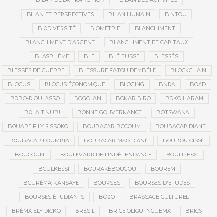
BILAN DE LA TRANSITION
BILAN DES ACTIVITÉS
BILAN ET PERSPECTIVES
BILAN HUMAIN
BINTOU
BIODIVERSITÉ
BIOMÉTRIE
BLANCHIMENT
BLANCHIMENT D’ARGENT
BLANCHIMENT DE CAPITAUX
BLASPHÈME
BLÉ
BLÉ RUSSE
BLESSÉS
BLESSÉS DE GUERRE
BLESSURE FATOU DEMBÉLÉ
BLOCKCHAIN
BLOCUS
BLOCUS ÉCONOMIQUE
BLOGING
BNDA
BOAD
BOBO-DIOULASSO
BOGOLAN
BOKAR BIRO
BOKO HARAM
BOLA TINUBU
BONNE GOUVERNANCE
BOTSWANA
BOUARÉ FILY SISSOKO
BOUBACAR BOCOUM
BOUBACAR DIANÉ
BOUBACAR DOUMBIA
BOUBACAR MAO DIANÉ
BOUBOU CISSÉ
BOUGOUNI
BOULEVARD DE L’INDÉPENDANCE
BOULIKESSI
BOULKESSI
BOURAKÉBOUGOU
BOUREM
BOURÉMA KANSAYE
BOURSES
BOURSES D'ÉTUDES
BOURSES ÉTUDIANTS
BOZO
BRASSAGE CULTUREL
BRÉMA ELY DICKO
BRÉSIL
BRICE OLIGUI NGUEMA
BRICS