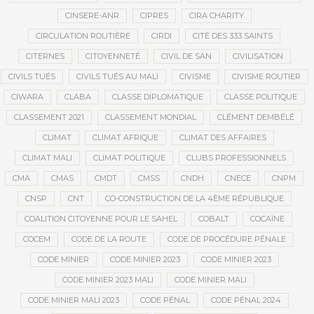
CINSERE-ANR
CIPRES
CIRA CHARITY
CIRCULATION ROUTIÈRE
CIRDI
CITÉ DES 333 SAINTS
CITERNES
CITOYENNETÉ
CIVIL DE SAN
CIVILISATION
CIVILS TUÉS
CIVILS TUÉS AU MALI
CIVISME
CIVISME ROUTIER
CIWARA
CLABA
CLASSE DIPLOMATIQUE
CLASSE POLITIQUE
CLASSEMENT 2021
CLASSEMENT MONDIAL
CLÉMENT DEMBÉLÉ
CLIMAT
CLIMAT AFRIQUE
CLIMAT DES AFFAIRES
CLIMAT MALI
CLIMAT POLITIQUE
CLUBS PROFESSIONNELS
CMA
CMAS
CMDT
CMSS
CNDH
CNECE
CNPM
CNSP
CNT
CO-CONSTRUCTION DE LA 4ÈME RÉPUBLIQUE
COALITION CITOYENNE POUR LE SAHEL
COBALT
COCAÏNE
COCEM
CODE DE LA ROUTE
CODE DE PROCÉDURE PÉNALE
CODE MINIER
CODE MINIER 2023
CODE MINIER 2023
CODE MINIER 2023 MALI
CODE MINIER MALI
CODE MINIER MALI 2023
CODE PÉNAL
CODE PÉNAL 2024