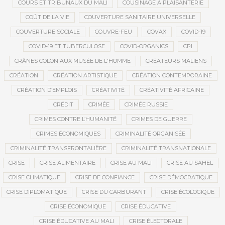
COURS ET TRIBUNAUX DU MALI
COUSINAGE À PLAISANTERIE
COÛT DE LA VIE
COUVERTURE SANITAIRE UNIVERSELLE
COUVERTURE SOCIALE
COUVRE-FEU
COVAX
COVID-19
COVID-19 ET TUBERCULOSE
COVID-ORGANICS
CPI
CRÂNES COLONIAUX MUSÉE DE L'HOMME
CRÉATEURS MALIENS
CRÉATION
CRÉATION ARTISTIQUE
CRÉATION CONTEMPORAINE
CRÉATION D’EMPLOIS
CRÉATIVITÉ
CRÉATIVITÉ AFRICAINE
CRÉDIT
CRIMÉE
CRIMÉE RUSSIE
CRIMES CONTRE L’HUMANITÉ
CRIMES DE GUERRE
CRIMES ÉCONOMIQUES
CRIMINALITÉ ORGANISÉE
CRIMINALITÉ TRANSFRONTALIÈRE
CRIMINALITÉ TRANSNATIONALE
CRISE
CRISE ALIMENTAIRE
CRISE AU MALI
CRISE AU SAHEL
CRISE CLIMATIQUE
CRISE DE CONFIANCE
CRISE DÉMOCRATIQUE
CRISE DIPLOMATIQUE
CRISE DU CARBURANT
CRISE ÉCOLOGIQUE
CRISE ÉCONOMIQUE
CRISE ÉDUCATIVE
CRISE ÉDUCATIVE AU MALI
CRISE ÉLECTORALE