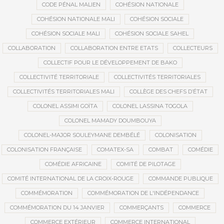
CODE PÉNAL MALIEN
COHÉSION NATIONALE
COHÉSION NATIONALE MALI
COHÉSION SOCIALE
COHÉSION SOCIALE MALI
COHÉSION SOCIALE SAHEL
COLLABORATION
COLLABORATION ENTRE ETATS
COLLECTEURS
COLLECTIF POUR LE DÉVELOPPEMENT DE BAKO
COLLECTIVITÉ TERRITORIALE
COLLECTIVITÉS TERRITORIALES
COLLECTIVITÉS TERRITORIALES MALI
COLLÈGE DES CHEFS D’ÉTAT
COLONEL ASSIMI GOÏTA
COLONEL LASSINA TOGOLA
COLONEL MAMADY DOUMBOUYA
COLONEL-MAJOR SOULEYMANE DEMBÉLÉ
COLONISATION
COLONISATION FRANÇAISE
COMATEX-SA
COMBAT
COMÉDIE
COMÉDIE AFRICAINE
COMITÉ DE PILOTAGE
COMITÉ INTERNATIONAL DE LA CROIX-ROUGE
COMMANDE PUBLIQUE
COMMÉMORATION
COMMÉMORATION DE L'INDÉPENDANCE
COMMÉMORATION DU 14 JANVIER
COMMERÇANTS
COMMERCE
COMMERCE EXTÉRIEUR
COMMERCE INTERNATIONAL