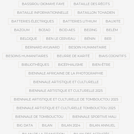
BASSIROU DIOMAYE FAYE
BATAILLE DES RÉCITS
BATAILLE INFORMATIONNELLE
BATAILLON TCHADIEN
BATTERIES ÉLECTRIQUES
BATTERIES LITHIUM
BAUXITE
BAZOUM
BCEAO
BCID-AES
BEIJING
BELÉM
BELGIQUE
BEN LE CERVEAU
BÉNIN
BER
BERNARD AYLWARD
BESOIN HUMANITAIRE
BESOINS HUMANITAIRES
BEURRE DE KARITÉ
BIAIS COGNITIFS
BIBLIOTHÈQUES
BICÉPHALISME
BIEN-ÊTRE
BIENNALE AFRICAINE DE LA PHOTOGRAPHIE
BIENNALE ARTISTIQUE ET CULTURELLE
BIENNALE ARTISTIQUE ET CULTURELLE 2025
BIENNALE ARTISTIQUE ET CULTURELLE DE TOMBOUCTOU 2025
BIENNALE ARTISTIQUE ET CULTURELLE TOMBOUCTOU 2025
BIENNALE DE TOMBOUCTOU
BIENNALE SPORTIVE MALI
BIG DATA
BILAN
BILAN 2024
BILAN ANNUEL