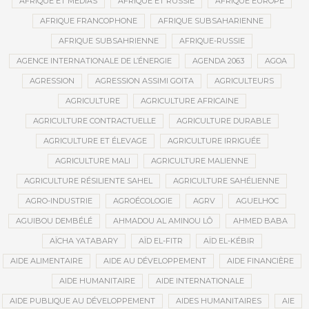
AFRIQUE ET MÉDIAS
AFRIQUE ET RUSSIE
AFRIQUE EUROPE
AFRIQUE FRANCOPHONE
AFRIQUE SUBSAHARIENNE
AFRIQUE SUBSAHRIENNE
AFRIQUE-RUSSIE
AGENCE INTERNATIONALE DE L’ÉNERGIE
AGENDA 2063
AGOA
AGRESSION
AGRESSION ASSIMI GOITA
AGRICULTEURS
AGRICULTURE
AGRICULTURE AFRICAINE
AGRICULTURE CONTRACTUELLE
AGRICULTURE DURABLE
AGRICULTURE ET ÉLEVAGE
AGRICULTURE IRRIGUÉE
AGRICULTURE MALI
AGRICULTURE MALIENNE
AGRICULTURE RÉSILIENTE SAHEL
AGRICULTURE SAHÉLIENNE
AGRO-INDUSTRIE
AGROÉCOLOGIE
AGRV
AGUELHOC
AGUIBOU DEMBÉLÉ
AHMADOU AL AMINOU LÔ
AHMED BABA
AÏCHA YATABARY
AÏD EL-FITR
AÏD EL-KÉBIR
AIDE ALIMENTAIRE
AIDE AU DÉVELOPPEMENT
AIDE FINANCIÈRE
AIDE HUMANITAIRE
AIDE INTERNATIONALE
AIDE PUBLIQUE AU DÉVELOPPEMENT
AIDES HUMANITAIRES
AIE