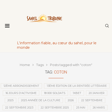
L'information fiable, au cœur du sahel, pour le
monde
Home
Tags
Posts tagged with "coton"
TAG:
COTON
12ÈME ARRONDISSEMENT
13ÈME ÉDITION DE LA RENTRÉE LITTÉRAIRE
16 JOURS D'ACTIVISME
18 000 SOLDATS
1XBET
20 JANVIER
2025
2025 ANNÉE DE LA CULTURE
2026
22 SEPTEMBRE
22 SEPTEMBRE 2023
22 SEPTEMBRE 2025
25 MAI
26 MARS