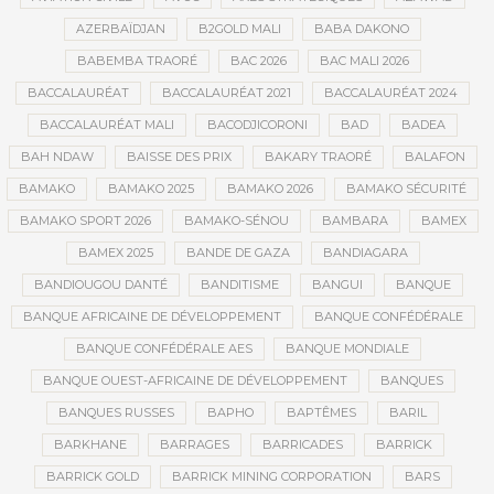
AZERBAÏDJAN
B2GOLD MALI
BABA DAKONO
BABEMBA TRAORÉ
BAC 2026
BAC MALI 2026
BACCALAURÉAT
BACCALAURÉAT 2021
BACCALAURÉAT 2024
BACCALAURÉAT MALI
BACODJICORONI
BAD
BADEA
BAH NDAW
BAISSE DES PRIX
BAKARY TRAORÉ
BALAFON
BAMAKO
BAMAKO 2025
BAMAKO 2026
BAMAKO SÉCURITÉ
BAMAKO SPORT 2026
BAMAKO-SÉNOU
BAMBARA
BAMEX
BAMEX 2025
BANDE DE GAZA
BANDIAGARA
BANDIOUGOU DANTÉ
BANDITISME
BANGUI
BANQUE
BANQUE AFRICAINE DE DÉVELOPPEMENT
BANQUE CONFÉDÉRALE
BANQUE CONFÉDÉRALE AES
BANQUE MONDIALE
BANQUE OUEST-AFRICAINE DE DÉVELOPPEMENT
BANQUES
BANQUES RUSSES
BAPHO
BAPTÊMES
BARIL
BARKHANE
BARRAGES
BARRICADES
BARRICK
BARRICK GOLD
BARRICK MINING CORPORATION
BARS