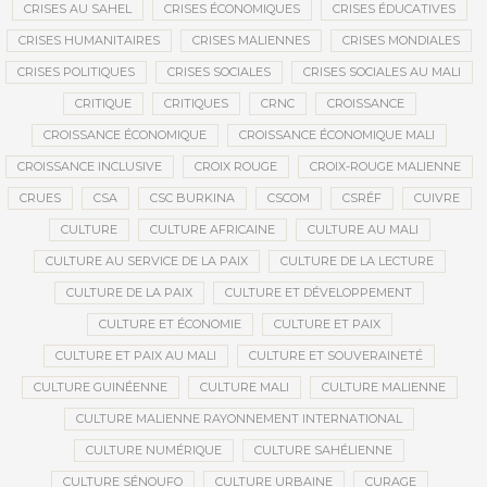
CRISES AU SAHEL
CRISES ÉCONOMIQUES
CRISES ÉDUCATIVES
CRISES HUMANITAIRES
CRISES MALIENNES
CRISES MONDIALES
CRISES POLITIQUES
CRISES SOCIALES
CRISES SOCIALES AU MALI
CRITIQUE
CRITIQUES
CRNC
CROISSANCE
CROISSANCE ÉCONOMIQUE
CROISSANCE ÉCONOMIQUE MALI
CROISSANCE INCLUSIVE
CROIX ROUGE
CROIX-ROUGE MALIENNE
CRUES
CSA
CSC BURKINA
CSCOM
CSRÉF
CUIVRE
CULTURE
CULTURE AFRICAINE
CULTURE AU MALI
CULTURE AU SERVICE DE LA PAIX
CULTURE DE LA LECTURE
CULTURE DE LA PAIX
CULTURE ET DÉVELOPPEMENT
CULTURE ET ÉCONOMIE
CULTURE ET PAIX
CULTURE ET PAIX AU MALI
CULTURE ET SOUVERAINETÉ
CULTURE GUINÉENNE
CULTURE MALI
CULTURE MALIENNE
CULTURE MALIENNE RAYONNEMENT INTERNATIONAL
CULTURE NUMÉRIQUE
CULTURE SAHÉLIENNE
CULTURE SÉNOUFO
CULTURE URBAINE
CURAGE