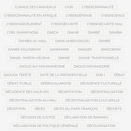
CURAGE DES CANIVEAUX
CVJR
CYBERCRIMINALITÉ
CYBERCRIMINALITÉ EN AFRIQUE
CYBERDÉFENSE
CYBERESPACE
CYBERHARCÈLEMENT
CYBERSÉCURITÉ
CYBERSÉCURITÉ MALI
CYRIL RAMAPHOSA
DAECH
DAKAR
DAMBÉ
DAMIBA
DAMIBA AU MALI
DANA AMBASSAGOU
DANBÉ
DANBÉ KOLOSIBAW
DANEMARK
DANGER
DANGORONI
DANIEL SIMÉON KÉLÉMA
DANSE
DANSE TRADITIONNELLE
DAOUD ALY MOHAMMEDINE
DAOUD MOHAMEDINE
DAOUDA TÉKÉTÉ
DATE DE LA PRÉSIDENTIELLE
DDR-I
DÉBAT
DÉBAT PUBLIC
DÉBROUILLARDISE
DÉCADENCE CULTURELLE
DÉCADENCE DES VALEURS
DÉCAPITATION
DÉCENTRALISATION
DÉCENTRALISATION AU MALI
DÉCENTRALISATION CULTURELLE
DÉCEPTION
DÉCÈS
DÉCÈS DU PAPE FRANÇOIS
DÉCHETS
DÉCISION DE JUSTICE
DÉCLARATION DE BAMAKO
DÉCLARATION DE POLITIQUE GÉNÉRALE
DÉCOLONISATION