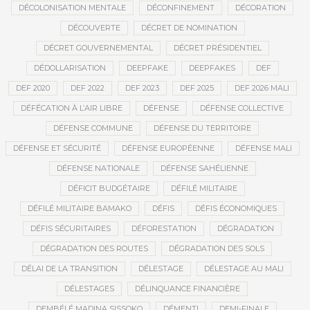
DÉCOLONISATION MENTALE
DÉCONFINEMENT
DÉCORATION
DÉCOUVERTE
DÉCRET DE NOMINATION
DÉCRET GOUVERNEMENTAL
DÉCRET PRÉSIDENTIEL
DÉDOLLARISATION
DEEPFAKE
DEEPFAKES
DEF
DEF 2020
DEF 2022
DEF 2023
DEF 2025
DEF 2026 MALI
DÉFÉCATION À L’AIR LIBRE
DÉFENSE
DÉFENSE COLLECTIVE
DÉFENSE COMMUNE
DÉFENSE DU TERRITOIRE
DÉFENSE ET SÉCURITÉ
DÉFENSE EUROPÉENNE
DÉFENSE MALI
DÉFENSE NATIONALE
DÉFENSE SAHÉLIENNE
DÉFICIT BUDGÉTAIRE
DÉFILÉ MILITAIRE
DÉFILÉ MILITAIRE BAMAKO
DÉFIS
DÉFIS ÉCONOMIQUES
DÉFIS SÉCURITAIRES
DÉFORESTATION
DÉGRADATION
DÉGRADATION DES ROUTES
DÉGRADATION DES SOLS
DÉLAI DE LA TRANSITION
DÉLESTAGE
DÉLESTAGE AU MALI
DÉLESTAGES
DÉLINQUANCE FINANCIÈRE
DEMBÉLÉ MADINA SISSOKO
DÉMENTI
DEMI-FINALE