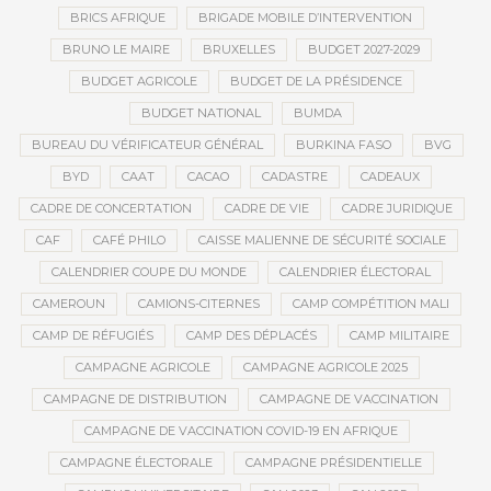
BRICS AFRIQUE
BRIGADE MOBILE D’INTERVENTION
BRUNO LE MAIRE
BRUXELLES
BUDGET 2027-2029
BUDGET AGRICOLE
BUDGET DE LA PRÉSIDENCE
BUDGET NATIONAL
BUMDA
BUREAU DU VÉRIFICATEUR GÉNÉRAL
BURKINA FASO
BVG
BYD
CAAT
CACAO
CADASTRE
CADEAUX
CADRE DE CONCERTATION
CADRE DE VIE
CADRE JURIDIQUE
CAF
CAFÉ PHILO
CAISSE MALIENNE DE SÉCURITÉ SOCIALE
CALENDRIER COUPE DU MONDE
CALENDRIER ÉLECTORAL
CAMEROUN
CAMIONS-CITERNES
CAMP COMPÉTITION MALI
CAMP DE RÉFUGIÉS
CAMP DES DÉPLACÉS
CAMP MILITAIRE
CAMPAGNE AGRICOLE
CAMPAGNE AGRICOLE 2025
CAMPAGNE DE DISTRIBUTION
CAMPAGNE DE VACCINATION
CAMPAGNE DE VACCINATION COVID-19 EN AFRIQUE
CAMPAGNE ÉLECTORALE
CAMPAGNE PRÉSIDENTIELLE