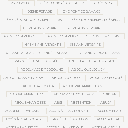
26 MARS 1991
29ÈME CONGRÈS DE L'AEEM
31 DÉCEMBRE
400ÈME FORAGE
4ÈME PONT DE BAMAKO
4ÈME RÉPUBLIQUE DU MALI
5°C
5ÈME RECENSEMENT GÉNÉRAL
61ÈME ANNIVERSAIRE
62ÈME ANNIVERSAIRE
63ÈME ANNIVERSAIRE
63ÈME ANNIVERSAIRE DE L'ARMÉE MALIENNE
64ÈME ANNIVERSAIRE
65E ANNIVERSAIRE
65E ANNIVERSAIRE DE L’INDÉPENDANCE
65E ANNIVERSAIRE FAMA
8 MARS
ABASS DEMBÉLÉ
ABDEL FATTAH AL-BURHAN
ABDELMADJID TEBBOUNE
ABDOU OUOLOGUEM
ABDOUL KASSIM FOMBA
ABDOULAYE DIOP
ABDOULAYE KONATÉ
ABDOULAYE MAÏGA
ABDOURAHAMANE TIANI
ABDRAHAMANE TIANI
ABDRAMANE COULIBALY
ABIDJAN
ABOUBAKAR CISSÉ
ABSI
ABSTENTION
ABUJA
ACADÉMIE FRANÇAISE
ACCÈS À L'EAU POTABLE
ACCÈS À L’EAU
ACCÈS À L’EAU POTABLE
ACCÈS À L’ÉDUCATION
ACCÈS À L'EAU
ACCÈS À LA JUSTICE
ACCÈS AU NUMÉRIQUE
ACCÈS AUX SOINS