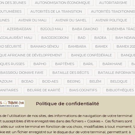
ON DES JEUNES
AUTONOMISATION ÉCONOMIQUE
AUTORITARISME
OUTUMIÈRES
AUTORITÉS DE LA TRANSITION
AUTORITÉS TRADITIONNE
EUNES
AVENIR DU MALI
AVENIR DU SAHEL
AVENIR POLITIQUE
AZERBAÏDJAN
B2GOLD MALI
BABA DAKONO
BABEMBA TRAO
CCALAURÉAT MALI
BACODJICORONI
BAD
BADEA
BAH NDA
O SÉCURITÉ
BAMAKO-SÉNOU
BAMBARA
BAMEX
BAMEX 20
UE AFRICAINE DE DÉVELOPPEMENT
BANQUE CONFÉDÉRALE
BANQUE
QUES RUSSES
BAPHO
BAPTÊMES
BARIL
BARKHANE
B
BASSIROU DIOMAYE FAYE
BATAILLE DES RÉCITS
BATAILLE INFORMAT
AZOUM
BCEAO
BCID-AES
BEIJING
BELÉM
BELGIQUE
ANITAIRES
BEURRE DE KARITÉ
BIAIS COGNITIFS
BIBLIOTHÈQUES
BIENNALE ARTISTIQUE ET CULTURELLE
BIENNALE ARTISTIQUE ET CUL
Politique de confidentialité
IENNALE ARTISTIQUE ET CULTURELLE TOMBOUCTOU 2025
BIENNALE DE T
s de l’utilisation de nos sites, des informations de navigation de votre terminal
LAN DES ACTIVITÉS
BILAN ET PERSPECTIVES
BILAN HUMAIN
BIN
t susceptibles d’être enregistrées dans des fichiers « Cookies ». Ces fichiers sont
TAUX
BLASPHÈME
BLÉ
BLÉ RUSSE
BLESSÉS
BLESSÉS D
tallés sur votre terminal en fonction de vos choix, modifiables à tout moment.
kie est un fichier enregistré sur le disque dur de votre terminal, permettant à
BNDA
BOAD
BOBO-DIOULASSO
BOGOLAN
BOKAR BIRO