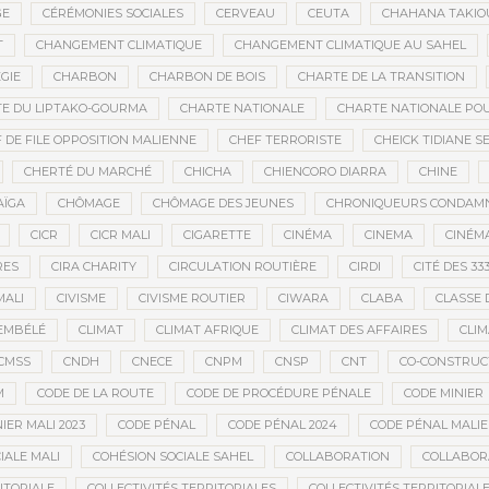
GE
CÉRÉMONIES SOCIALES
CERVEAU
CEUTA
CHAHANA TAKIO
T
CHANGEMENT CLIMATIQUE
CHANGEMENT CLIMATIQUE AU SAHEL
GIE
CHARBON
CHARBON DE BOIS
CHARTE DE LA TRANSITION
E DU LIPTAKO-GOURMA
CHARTE NATIONALE
CHARTE NATIONALE POU
 DE FILE OPPOSITION MALIENNE
CHEF TERRORISTE
CHEICK TIDIANE S
CHERTÉ DU MARCHÉ
CHICHA
CHIENCORO DIARRA
CHINE
AÏGA
CHÔMAGE
CHÔMAGE DES JEUNES
CHRONIQUEURS CONDAM
CICR
CICR MALI
CIGARETTE
CINÉMA
CINEMA
CINÉMA
RES
CIRA CHARITY
CIRCULATION ROUTIÈRE
CIRDI
CITÉ DES 33
MALI
CIVISME
CIVISME ROUTIER
CIWARA
CLABA
CLASSE 
EMBÉLÉ
CLIMAT
CLIMAT AFRIQUE
CLIMAT DES AFFAIRES
CLIM
CMSS
CNDH
CNECE
CNPM
CNSP
CNT
CO-CONSTRUC
M
CODE DE LA ROUTE
CODE DE PROCÉDURE PÉNALE
CODE MINIER
IER MALI 2023
CODE PÉNAL
CODE PÉNAL 2024
CODE PÉNAL MALI
IALE MALI
COHÉSION SOCIALE SAHEL
COLLABORATION
COLLABOR
ITORIALE
COLLECTIVITÉS TERRITORIALES
COLLECTIVITÉS TERRITORIALE