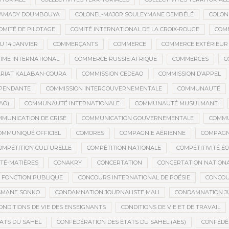
MAMADY DOUMBOUYA
COLONEL-MAJOR SOULEYMANE DEMBÉLÉ
COLON
OMITÉ DE PILOTAGE
COMITÉ INTERNATIONAL DE LA CROIX-ROUGE
COM
 14 JANVIER
COMMERÇANTS
COMMERCE
COMMERCE EXTÉRIEUR
IME INTERNATIONAL
COMMERCE RUSSIE AFRIQUE
COMMERCES
C
RIAT KALABAN-COURA
COMMISSION CEDEAO
COMMISSION D’APPEL
ÉPENDANTE
COMMISSION INTERGOUVERNEMENTALE
COMMUNAUTÉ
AO)
COMMUNAUTÉ INTERNATIONALE
COMMUNAUTÉ MUSULMANE
MUNICATION DE CRISE
COMMUNICATION GOUVERNEMENTALE
COMMU
OMMUNIQUÉ OFFICIEL
COMORES
COMPAGNIE AÉRIENNE
COMPAGNI
OMPÉTITION CULTURELLE
COMPÉTITION NATIONALE
COMPÉTITIVITÉ É
TÉ-MATIÈRES
CONAKRY
CONCERTATION
CONCERTATION NATION
 FONCTION PUBLIQUE
CONCOURS INTERNATIONAL DE POÉSIE
CONCOU
SMANE SONKO
CONDAMNATION JOURNALISTE MALI
CONDAMNATION JU
ONDITIONS DE VIE DES ENSEIGNANTS
CONDITIONS DE VIE ET DE TRAVAIL
ATS DU SAHEL
CONFÉDÉRATION DES ÉTATS DU SAHEL (AES)
CONFÉDÉ