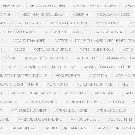
D TEBBOUNE
ABDOU OUOLOGUEM
ABDOUL KASSIM FOMBA
ABDO
 TIANI
ABDRAMANE COULIBALY
ABIDJAN
ABOUBAKAR CISSÉ
ACCÈS À L’EAU POTABLE
ACCÈS À L’ÉDUCATION
ACCÈS À L'EAU
AC
DENT DE CIRCULATION
ACCIDENTS DE LA ROUTE
ACCORD ALGER
A
IS
ACCORD FINANCIER
ACCORD MILITAIRE DU NIGER AVEC LES ETATS-
ION
ACLED
ACTEURS CULTURELS
ACTION CLIMATIQUE
ACTIO
 SÉNÉGAL
ACTUALITÉS BRULANTES
ACTUALITTÉ
ADAMA COULIBA
ADM
ADMINISTRATION DOUANIÈRE
ADMINISTRATION EN LIGNE
INISTRATION TERRITORIALE
ADOLESCENTS
ADOPTION
ADP-MALI
ROPORT DIORI HAMANI
AÉROPORTS
AÉROPORTS DU MALI
AES
EL
AES MALI BURKINA NIGER
AES MÉDIAS
AES-ALGÉRIE
AFD
ICA CORPS
AFRICA FORWARD
AFRICAN INITIATIVE
AFRICOM
A
T
AFRIQUE DE L'OUEST
AFRIQUE DU NORD
AFRIQUE DU SUD
IENNE
AFRIQUE SUBSAHRIENNE
AFRIQUE-RUSSIE
AGENCE INTERN
RS
AGRICULTURE
AGRICULTURE AFRICAINE
AGRICULTURE CONTR