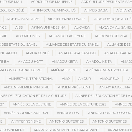
ULTURE MALI
AGRICULTURE MALIENNE
AGRICULTURE RÉSILIENTE SA
IBOU DEMBÉLÉ
AHMADOU AL AMINOU LÔ
AHMED BABA
AÏCHA Y
AIDE HUMANITAIRE
AIDE INTERNATIONALE
AIDE PUBLIQUE AU D
ANCE
AISS
AKINWUMI ADESINA
AL-QAÏDA
AL-QAÏDA AU SAHEL
ÉRIE
ALGORITHMES
ALHAMDOU AG ILYÈNE
ALI BONGO ODIMBA
E DES ETATS DU SAHEL
ALLIANCE DES ÉTATS DU SAHEL
ALLIANCE DES 
NI SANOU
ALPHA CONDÉ
AMADOU AYA SANOGO
AMADOU BAGAY
É BÂ
AMADOU HOTT
AMADOU KEÏTA
AMADOU KÉITA
AMADO
RATION DU CADRE DE VIE
AMÉNAGEMENT
AMÉNAGEMENT ROUTIER
AMNESTY INTERNATIONAL
AMO
AMOUR
AMOUREUX
A
ANCIEN PREMIER MINISTRE
ANCIEN PRÉSIDENT
ANDRY RAJOELINA
NÉE DE L’ÉDUCATION ET DE LA CULTURE
ANNÉE DE L’ÉDUCATION ET DE LA 
27
ANNÉE DE LA CULTURE
ANNÉE DE LA CULTURE 2025
ANNÉE DE
ANNÉE SCOLAIRE 2020-2021
ANNULATION
ANNULATION DU CONCOUR
ME
ANTITERRORISME
ANTÓNIO GUTERRES
ANTONIO GUTERRES
VISIONNEMENT
APPROVISIONNEMENT EN CARBURANT
APPROVISION