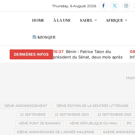
Thursday, 6 August 2026
HOME
À LA UNE
SAHEL
AFRIQUE
KIOSQUE
15:37
Bénin : Patrice Talon élu
08
DERNIÈRES INFOS
président du Sénat, deux mois après
In
avoir quitté la présidence
ma
Ho
12ÈME ARRONDISSEMENT
13ÈME ÉDITION DE LA RENTRÉE LITTÉRAIRE
22 SEPTEMBRE
22 SEPTEMBRE 2023
22 SEPTEMBRE 2025
4ÈME PONT DE BAMAKO
4ÈME RÉPUBLIQUE DU MALI
5°C
63ÈME ANNIVERSAIRE DE L'ARMÉE MALIENNE
64ÈME ANNIVERSA