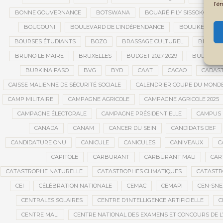
l’é
BONNE GOUVERNANCE
BOTSWANA
BOUARÉ FILY SISSOKO
BOUGOUNI
BOULEVARD DE L’INDÉPENDANCE
BOULIKESSI
BOURSES ÉTUDIANTS
BOZO
BRASSAGE CULTUREL
BRÉMA E
BRUNO LE MAIRE
BRUXELLES
BUDGET 2027-2029
BUDGET A
BURKINA FASO
BVG
BYD
CAAT
CACAO
CADAS
CAISSE MALIENNE DE SÉCURITÉ SOCIALE
CALENDRIER COUPE DU MOND
CAMP MILITAIRE
CAMPAGNE AGRICOLE
CAMPAGNE AGRICOLE 2025
CAMPAGNE ÉLECTORALE
CAMPAGNE PRÉSIDENTIELLE
CAMPUS 
CANADA
CANAM
CANCER DU SEIN
CANDIDATS DEF
CANDIDATURE ONU
CANICULE
CANICULES
CANIVEAUX
C
CAPITOLE
CARBURANT
CARBURANT MALI
CAR
CATASTROPHE NATURELLE
CATASTROPHES CLIMATIQUES
CATASTR
CEI
CÉLÉBRATION NATIONALE
CEMAC
CEMAPI
CEN-SN
CENTRALES SOLAIRES
CENTRE D'INTELLIGENCE ARTIFICIELLE
C
CENTRE MALI
CENTRE NATIONAL DES EXAMENS ET CONCOURS DE L