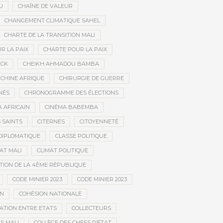
U
CHAÎNE DE VALEUR
CHANGEMENT CLIMATIQUE SAHEL
CHARTE DE LA TRANSITION MALI
R LA PAIX
CHARTE POUR LA PAIX
ECK
CHEIKH AHMADOU BAMBA
CHINE AFRIQUE
CHIRURGIE DE GUERRE
NÉS
CHRONOGRAMME DES ÉLECTIONS
 AFRICAIN
CINÉMA BABEMBA
3 SAINTS
CITERNES
CITOYENNETÉ
DIPLOMATIQUE
CLASSE POLITIQUE
AT MALI
CLIMAT POLITIQUE
TION DE LA 4ÈME RÉPUBLIQUE
CODE MINIER 2023
CODE MINIER 2023
EN
COHÉSION NATIONALE
ATION ENTRE ETATS
COLLECTEURS
S MALI
COLLÈGE DES CHEFS D’ÉTAT