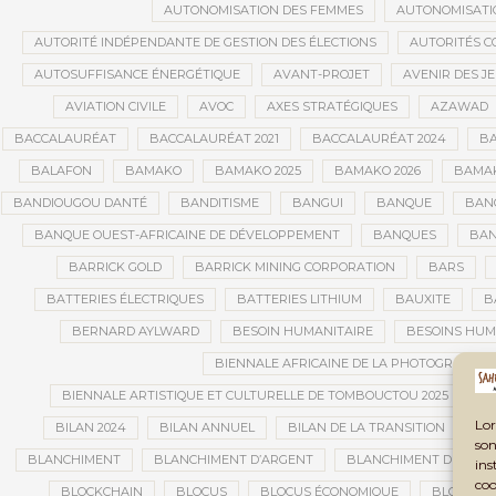
AUTONOMISATION DES FEMMES
AUTONOMISATI
AUTORITÉ INDÉPENDANTE DE GESTION DES ÉLECTIONS
AUTORITÉS C
AUTOSUFFISANCE ÉNERGÉTIQUE
AVANT-PROJET
AVENIR DES J
AVIATION CIVILE
AVOC
AXES STRATÉGIQUES
AZAWAD
BACCALAURÉAT
BACCALAURÉAT 2021
BACCALAURÉAT 2024
BA
BALAFON
BAMAKO
BAMAKO 2025
BAMAKO 2026
BAMAK
BANDIOUGOU DANTÉ
BANDITISME
BANGUI
BANQUE
BANQ
BANQUE OUEST-AFRICAINE DE DÉVELOPPEMENT
BANQUES
BAN
BARRICK GOLD
BARRICK MINING CORPORATION
BARS
BATTERIES ÉLECTRIQUES
BATTERIES LITHIUM
BAUXITE
B
BERNARD AYLWARD
BESOIN HUMANITAIRE
BESOINS HUM
BIENNALE AFRICAINE DE LA PHOTOGRAPHIE
BIENNALE ARTISTIQUE ET CULTURELLE DE TOMBOUCTOU 2025
B
Lor
BILAN 2024
BILAN ANNUEL
BILAN DE LA TRANSITION
BI
son
BLANCHIMENT
BLANCHIMENT D’ARGENT
BLANCHIMENT DE CAPI
ins
coo
BLOCKCHAIN
BLOCUS
BLOCUS ÉCONOMIQUE
BLOGING