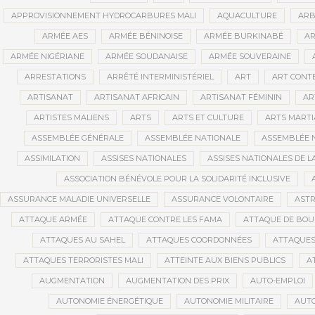
APPROVISIONNEMENT HYDROCARBURES MALI
AQUACULTURE
ARB
ARMÉE AES
ARMÉE BÉNINOISE
ARMÉE BURKINABÉ
AR
ARMÉE NIGÉRIANE
ARMÉE SOUDANAISE
ARMÉE SOUVERAINE
ARRESTATIONS
ARRÊTÉ INTERMINISTÉRIEL
ART
ART CONT
ARTISANAT
ARTISANAT AFRICAIN
ARTISANAT FÉMININ
AR
ARTISTES MALIENS
ARTS
ARTS ET CULTURE
ARTS MART
ASSEMBLÉE GÉNÉRALE
ASSEMBLÉE NATIONALE
ASSEMBLÉE 
ASSIMILATION
ASSISES NATIONALES
ASSISES NATIONALES DE 
ASSOCIATION BÉNÉVOLE POUR LA SOLIDARITÉ INCLUSIVE
ASSURANCE MALADIE UNIVERSELLE
ASSURANCE VOLONTAIRE
AST
ATTAQUE ARMÉE
ATTAQUE CONTRE LES FAMA
ATTAQUE DE BOU
ATTAQUES AU SAHEL
ATTAQUES COORDONNÉES
ATTAQUES
ATTAQUES TERRORISTES MALI
ATTEINTE AUX BIENS PUBLICS
A
AUGMENTATION
AUGMENTATION DES PRIX
AUTO-EMPLOI
AUTONOMIE ÉNERGÉTIQUE
AUTONOMIE MILITAIRE
AUTO