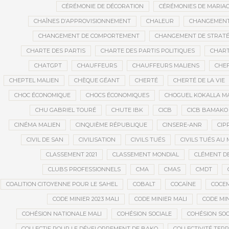
CÉRÉMONIE DE DÉCORATION
CÉRÉMONIES DE MARIA
CHAÎNES D’APPROVISIONNEMENT
CHALEUR
CHANGEMEN
CHANGEMENT DE COMPORTEMENT
CHANGEMENT DE STRATÉ
CHARTE DES PARTIS
CHARTE DES PARTIS POLITIQUES
CHART
CHATGPT
CHAUFFEURS
CHAUFFEURS MALIENS
CHEF
CHEPTEL MALIEN
CHÈQUE GÉANT
CHERTÉ
CHERTÉ DE LA VIE
CHOC ÉCONOMIQUE
CHOCS ÉCONOMIQUES
CHOGUEL KOKALLA M
CHU GABRIEL TOURÉ
CHUTE IBK
CICB
CICB BAMAKO
CINÉMA MALIEN
CINQUIÈME RÉPUBLIQUE
CINSERE-ANR
CIP
CIVIL DE SAN
CIVILISATION
CIVILS TUÉS
CIVILS TUÉS AU 
CLASSEMENT 2021
CLASSEMENT MONDIAL
CLÉMENT D
CLUBS PROFESSIONNELS
CMA
CMAS
CMDT
COALITION CITOYENNE POUR LE SAHEL
COBALT
COCAÏNE
COCE
CODE MINIER 2023 MALI
CODE MINIER MALI
CODE MIN
COHÉSION NATIONALE MALI
COHÉSION SOCIALE
COHÉSION SOC
COLLECTIF POUR LE DÉVELOPPEMENT DE BAKO
COLLECTIVITÉ TERR