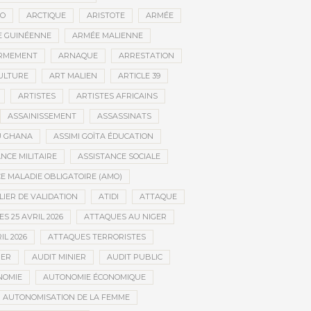
CO
ARCTIQUE
ARISTOTE
ARMÉE
 GUINÉENNE
ARMÉE MALIENNE
RMEMENT
ARNAQUE
ARRESTATION
CULTURE
ART MALIEN
ARTICLE 39
ARTISTES
ARTISTES AFRICAINS
ASSAINISSEMENT
ASSASSINATS
AU GHANA
ASSIMI GOÏTA ÉDUCATION
NCE MILITAIRE
ASSISTANCE SOCIALE
 MALADIE OBLIGATOIRE (AMO)
LIER DE VALIDATION
ATIDI
ATTAQUE
S 25 AVRIL 2026
ATTAQUES AU NIGER
IL 2026
ATTAQUES TERRORISTES
IER
AUDIT MINIER
AUDIT PUBLIC
NOMIE
AUTONOMIE ÉCONOMIQUE
AUTONOMISATION DE LA FEMME