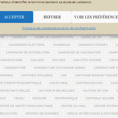
metteur d’identifier le terminal pendant sa durée de validation.
BOUBACAR BOCOUM
BOUBACAR DIANÉ
BOUBACAR DOUMBIA
B
BOULKESSI
BOURAKÉBOUGOU
BOUREM
BOURÉMA KANSAYE
ACCEPTER
REFUSER
VOIR LES PRÉFÉRENCE
LY DICKO
BRÉSIL
BRICE OLIGUI NGUEMA
BRICS
BRICS AFRIQ
Politique de cookies
Déclaration de confidentialité
GRICOLE
BUDGET DE LA PRÉSIDENCE
BUDGET NATIONAL
BUMDA
TRE
CADEAUX
CADRE DE CONCERTATION
CADRE DE VIE
CADR
E
CALENDRIER ÉLECTORAL
CAMEROUN
CAMIONS-CITERNES
C
CAMPAGNE DE DISTRIBUTION
CAMPAGNE DE VACCINATION
CAMPA
UNIVERSITAIRE
CAN 2023
CAN 2025
CAN CÔTE D'IVOIRE
CAN F
CANDIDATURE
CANDIDATURE D'OUSMANE SONKO
CANDIDATURE 
ANNABIS
CANTINES SCOLAIRES
CAP
CAPITAINE IBRAHIM TRAORÉ
TE D’IDENTITÉ BIOMÉTRIQUE
CARTE NINA
CARTONS ROUGES
CAS
OPHES NATURELLES
CAUTION 10 000 DOLLARS
CAUTION DE VISA
ESUP
CENOU
CENSURE
CENTRAFRIQUE
CENTRALE SOLAIRE
ENTRE DE SANTÉ COMMUNAUTAIRE
CENTRE DU MALI
CENTRE INTERN
’ÉDUCATION
CENTRES DE DONNÉES
CERCLE DE RÉFLEXION À DISTANC