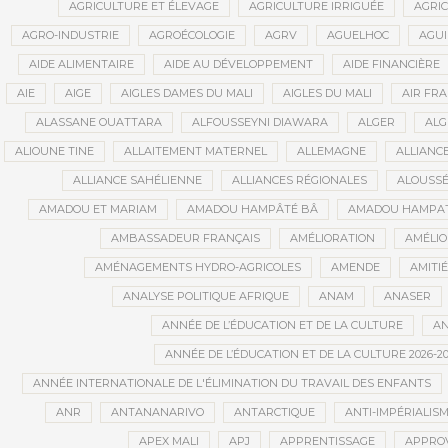
AGRICULTURE ET ÉLEVAGE
AGRICULTURE IRRIGUÉE
AGRIC
AGRO-INDUSTRIE
AGROÉCOLOGIE
AGRV
AGUELHOC
AGU
AIDE ALIMENTAIRE
AIDE AU DÉVELOPPEMENT
AIDE FINANCIÈRE
AIE
AIGE
AIGLES DAMES DU MALI
AIGLES DU MALI
AIR FR
ALASSANE OUATTARA
ALFOUSSEYNI DIAWARA
ALGER
ALG
ALIOUNE TINE
ALLAITEMENT MATERNEL
ALLEMAGNE
ALLIANC
ALLIANCE SAHÉLIENNE
ALLIANCES RÉGIONALES
ALOUSSÉ
AMADOU ET MARIAM
AMADOU HAMPÂTÉ BÂ
AMADOU HAMPAT
AMBASSADEUR FRANÇAIS
AMÉLIORATION
AMÉLIO
AMÉNAGEMENTS HYDRO-AGRICOLES
AMENDE
AMITIÉ
ANALYSE POLITIQUE AFRIQUE
ANAM
ANASER
ANNÉE DE L’ÉDUCATION ET DE LA CULTURE
AN
ANNÉE DE L’ÉDUCATION ET DE LA CULTURE 2026-20
ANNÉE INTERNATIONALE DE L'ÉLIMINATION DU TRAVAIL DES ENFANTS
ANR
ANTANANARIVO
ANTARCTIQUE
ANTI-IMPÉRIALIS
APEX MALI
APJ
APPRENTISSAGE
APPRO