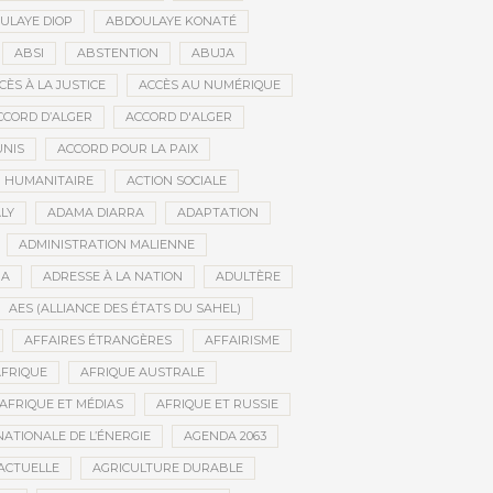
ULAYE DIOP
ABDOULAYE KONATÉ
ABSI
ABSTENTION
ABUJA
CÈS À LA JUSTICE
ACCÈS AU NUMÉRIQUE
CCORD D’ALGER
ACCORD D'ALGER
UNIS
ACCORD POUR LA PAIX
N HUMANITAIRE
ACTION SOCIALE
LY
ADAMA DIARRA
ADAPTATION
ADMINISTRATION MALIENNE
BA
ADRESSE À LA NATION
ADULTÈRE
AES (ALLIANCE DES ÉTATS DU SAHEL)
AFFAIRES ÉTRANGÈRES
AFFAIRISME
FRIQUE
AFRIQUE AUSTRALE
AFRIQUE ET MÉDIAS
AFRIQUE ET RUSSIE
ATIONALE DE L’ÉNERGIE
AGENDA 2063
ACTUELLE
AGRICULTURE DURABLE