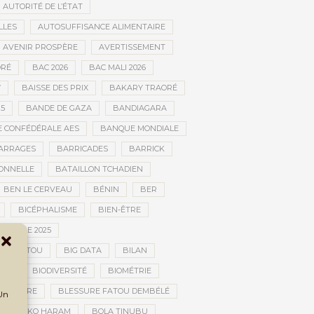
AUTORITÉ DE L’ÉTAT
LLES
AUTOSUFFISANCE ALIMENTAIRE
AVENIR PROSPÈRE
AVERTISSEMENT
RÉ
BAC 2026
BAC MALI 2026
W
BAISSE DES PRIX
BAKARY TRAORÉ
25
BANDE DE GAZA
BANDIAGARA
 CONFÉDÉRALE AES
BANQUE MONDIALE
ARRAGES
BARRICADES
BARRICK
IONNELLE
BATAILLON TCHADIEN
BEN LE CERVEAU
BÉNIN
BER
BICÉPHALISME
BIEN-ÊTRE
TURELLE 2025
OMBOUCTOU
BIG DATA
BILAN
TOU
BIODIVERSITÉ
BIOMÉTRIE
E GUERRE
BLESSURE FATOU DEMBÉLÉ
 Un
BOKO HARAM
BOLA TINUBU