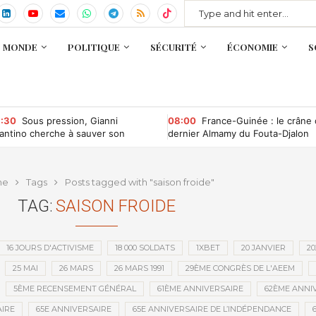
MONDE
POLITIQUE
SÉCURITÉ
ÉCONOMIE
S
:30
Sous pression, Gianni
08:00
France-Guinée : le crâne
fantino cherche à sauver son
dernier Almamy du Fouta-Djalon
ndat à la tête de la Fifa
bientôt rapatrié ?
me
Tags
Posts tagged with "saison froide"
TAG:
SAISON FROIDE
16 JOURS D'ACTIVISME
18 000 SOLDATS
1XBET
20 JANVIER
20
25 MAI
26 MARS
26 MARS 1991
29ÈME CONGRÈS DE L'AEEM
5ÈME RECENSEMENT GÉNÉRAL
61ÈME ANNIVERSAIRE
62ÈME ANNI
IRE
65E ANNIVERSAIRE
65E ANNIVERSAIRE DE L’INDÉPENDANCE