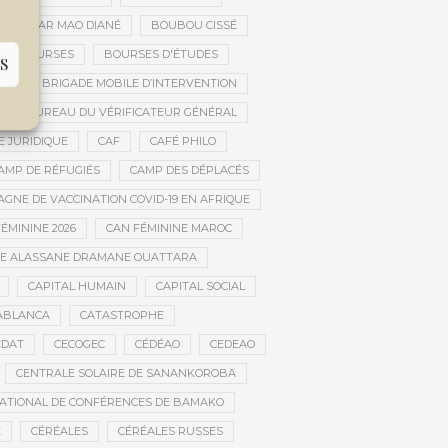
OUBACAR MAO DIANÉ
BOUBOU CISSÉ
BOURSES
BOURSES D'ÉTUDES
S
UE
BRIGADE MOBILE D’INTERVENTION
BUREAU DU VÉRIFICATEUR GÉNÉRAL
E JURIDIQUE
CAF
CAFÉ PHILO
AMP DE RÉFUGIÉS
CAMP DES DÉPLACÉS
GNE DE VACCINATION COVID-19 EN AFRIQUE
ÉMININE 2026
CAN FÉMININE MAROC
DE ALASSANE DRAMANE OUATTARA
CAPITAL HUMAIN
CAPITAL SOCIAL
ABLANCA
CATASTROPHE
CDAT
CECOGEC
CÉDÉAO
CEDEAO
CENTRALE SOLAIRE DE SANANKOROBA
ATIONAL DE CONFÉRENCES DE BAMAKO
E
CÉRÉALES
CÉRÉALES RUSSES