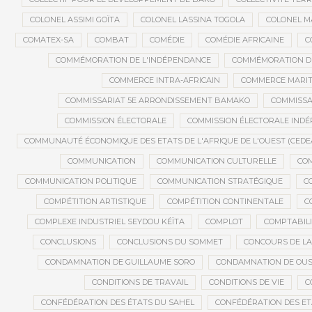
COLONEL ASSIMI GOÏTA
COLONEL LASSINA TOGOLA
COLONEL 
COMATEX-SA
COMBAT
COMÉDIE
COMÉDIE AFRICAINE
C
COMMÉMORATION DE L'INDÉPENDANCE
COMMÉMORATION DU
COMMERCE INTRA-AFRICAIN
COMMERCE MARIT
COMMISSARIAT 5E ARRONDISSEMENT BAMAKO
COMMISSA
COMMISSION ÉLECTORALE
COMMISSION ÉLECTORALE IND
COMMUNAUTÉ ÉCONOMIQUE DES ETATS DE L'AFRIQUE DE L'OUEST (CEDE
COMMUNICATION
COMMUNICATION CULTURELLE
COM
COMMUNICATION POLITIQUE
COMMUNICATION STRATÉGIQUE
C
COMPÉTITION ARTISTIQUE
COMPÉTITION CONTINENTALE
C
COMPLEXE INDUSTRIEL SEYDOU KÉÏTA
COMPLOT
COMPTABILI
CONCLUSIONS
CONCLUSIONS DU SOMMET
CONCOURS DE LA
CONDAMNATION DE GUILLAUME SORO
CONDAMNATION DE OU
CONDITIONS DE TRAVAIL
CONDITIONS DE VIE
C
CONFÉDÉRATION DES ÉTATS DU SAHEL
CONFÉDÉRATION DES ET