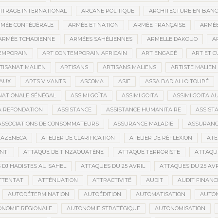
ITRAGE INTERNATIONAL
ARCANE POLITIQUE
ARCHITECTURE EN BAN
MÉE CONFÉDÉRALE
ARMÉE ET NATION
ARMÉE FRANÇAISE
ARMÉE
ARMÉE TCHADIENNE
ARMÉES SAHÉLIENNES
ARMELLE DAKOUO
A
EMPORAIN
ART CONTEMPORAIN AFRICAIN
ART ENGAGÉ
ART ET 
TISANAT MALIEN
ARTISANS
ARTISANS MALIENS
ARTISTE MALIEN
IAUX
ARTS VIVANTS
ASCOMA
ASIE
ASSA BADIALLO TOURÉ
NATIONALE SÉNÉGAL
ASSIMI GOÏTA
ASSIMI GOITA
ASSIMI GOITA 
LA REFONDATION
ASSISTANCE
ASSISTANCE HUMANITAIRE
ASSISTA
ASSOCIATIONS DE CONSOMMATEURS
ASSURANCE MALADIE
ASSURANCE
RAZENECA
ATELIER DE CLARIFICATION
ATELIER DE RÉFLEXION
ATE
NTI
ATTAQUE DE TINZAOUATÈNE
ATTAQUE TERRORISTE
ATTAQUE
 DJIHADISTES AU SAHEL
ATTAQUES DU 25 AVRIL
ATTAQUES DU 25 AVR
TTENTAT
ATTÉNUATION
ATTRACTIVITÉ
AUDIT
AUDIT FINANC
AUTODÉTERMINATION
AUTOÉDITION
AUTOMATISATION
AUTO
NOMIE RÉGIONALE
AUTONOMIE STRATÉGIQUE
AUTONOMISATION