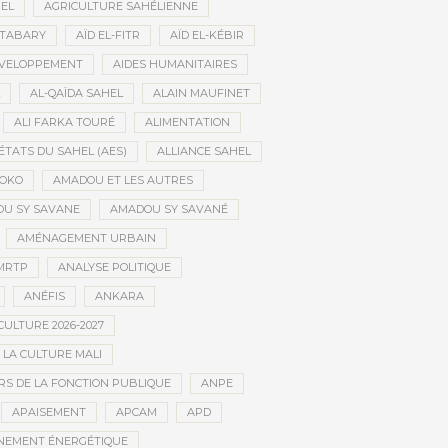
HEL
AGRICULTURE SAHÉLIENNE
ATABARY
AÏD EL-FITR
AÏD EL-KÉBIR
ÉVELOPPEMENT
AIDES HUMANITAIRES
AL-QAÏDA SAHEL
ALAIN MAUFINET
ALI FARKA TOURÉ
ALIMENTATION
ÉTATS DU SAHEL (AES)
ALLIANCE SAHEL
OKO
AMADOU ET LES AUTRES
U SY SAVANE
AMADOU SY SAVANÉ
AMÉNAGEMENT URBAIN
MRTP
ANALYSE POLITIQUE
ANÉFIS
ANKARA
CULTURE 2026-2027
 LA CULTURE MALI
S DE LA FONCTION PUBLIQUE
ANPE
APAISEMENT
APCAM
APD
NEMENT ÉNERGÉTIQUE