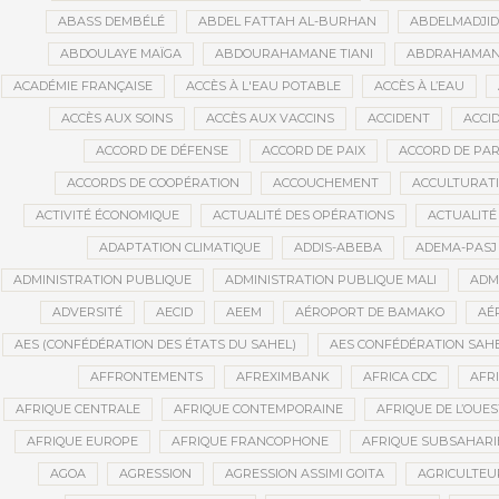
ABASS DEMBÉLÉ
ABDEL FATTAH AL-BURHAN
ABDELMADJI
ABDOULAYE MAÏGA
ABDOURAHAMANE TIANI
ABDRAHAMANE
ACADÉMIE FRANÇAISE
ACCÈS À L'EAU POTABLE
ACCÈS À L’EAU
ACCÈS AUX SOINS
ACCÈS AUX VACCINS
ACCIDENT
ACCI
ACCORD DE DÉFENSE
ACCORD DE PAIX
ACCORD DE PAR
ACCORDS DE COOPÉRATION
ACCOUCHEMENT
ACCULTURAT
ACTIVITÉ ÉCONOMIQUE
ACTUALITÉ DES OPÉRATIONS
ACTUALITÉ
ADAPTATION CLIMATIQUE
ADDIS-ABEBA
ADEMA-PASJ
ADMINISTRATION PUBLIQUE
ADMINISTRATION PUBLIQUE MALI
ADM
ADVERSITÉ
AECID
AEEM
AÉROPORT DE BAMAKO
AÉ
AES (CONFÉDÉRATION DES ÉTATS DU SAHEL)
AES CONFÉDÉRATION SAH
AFFRONTEMENTS
AFREXIMBANK
AFRICA CDC
AFR
AFRIQUE CENTRALE
AFRIQUE CONTEMPORAINE
AFRIQUE DE L’OUES
AFRIQUE EUROPE
AFRIQUE FRANCOPHONE
AFRIQUE SUBSAHAR
AGOA
AGRESSION
AGRESSION ASSIMI GOITA
AGRICULTEU