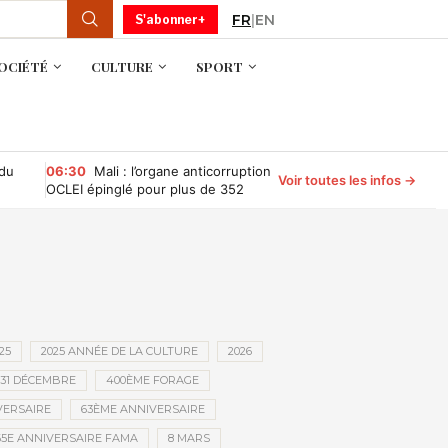
FR
|
EN
S'abonner+
OCIÉTÉ
CULTURE
SPORT
 du
06:30
Mali : l’organe anticorruption
Voir toutes les infos →
OCLEI épinglé pour plus de 352
millions de FCFA d’irrégularités
financières
25
2025 ANNÉE DE LA CULTURE
2026
31 DÉCEMBRE
400ÈME FORAGE
VERSAIRE
63ÈME ANNIVERSAIRE
65E ANNIVERSAIRE FAMA
8 MARS