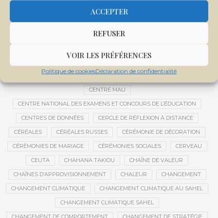
CEMAPI
CEN-SNESUP
CENOU
CENSURE
ACCEPTER
CENTRAFRIQUE
CENTRALE SOLAIRE
REFUSER
CENTRALE SOLAIRE DE SANANKOROBA
CENTRALES SOLAIRES
CENTRE D'INTELLIGENCE ARTIFICIELLE
VOIR LES PRÉFÉRENCES
CENTRE DE SANTÉ COMMUNAUTAIRE
CENTRE DU MALI
Politique de cookies
Déclaration de confidentialité
CENTRE INTERNATIONAL DE CONFÉRENCES DE BAMAKO
CENTRE MALI
CENTRE NATIONAL DES EXAMENS ET CONCOURS DE L’ÉDUCATION
CENTRES DE DONNÉES
CERCLE DE RÉFLEXION À DISTANCE
CÉRÉALES
CÉRÉALES RUSSES
CÉRÉMONIE DE DÉCORATION
CÉRÉMONIES DE MARIAGE
CÉRÉMONIES SOCIALES
CERVEAU
CEUTA
CHAHANA TAKIOU
CHAÎNE DE VALEUR
CHAÎNES D’APPROVISIONNEMENT
CHALEUR
CHANGEMENT
CHANGEMENT CLIMATIQUE
CHANGEMENT CLIMATIQUE AU SAHEL
CHANGEMENT CLIMATIQUE SAHEL
CHANGEMENT DE COMPORTEMENT
CHANGEMENT DE STRATÉGIE