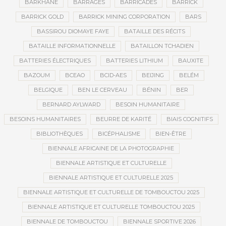
BARKHANE
BARRAGES
BARRICADES
BARRICK
BARRICK GOLD
BARRICK MINING CORPORATION
BARS
BASSIROU DIOMAYE FAYE
BATAILLE DES RÉCITS
BATAILLE INFORMATIONNELLE
BATAILLON TCHADIEN
BATTERIES ÉLECTRIQUES
BATTERIES LITHIUM
BAUXITE
BAZOUM
BCEAO
BCID-AES
BEIJING
BELÉM
BELGIQUE
BEN LE CERVEAU
BÉNIN
BER
BERNARD AYLWARD
BESOIN HUMANITAIRE
BESOINS HUMANITAIRES
BEURRE DE KARITÉ
BIAIS COGNITIFS
BIBLIOTHÈQUES
BICÉPHALISME
BIEN-ÊTRE
BIENNALE AFRICAINE DE LA PHOTOGRAPHIE
BIENNALE ARTISTIQUE ET CULTURELLE
BIENNALE ARTISTIQUE ET CULTURELLE 2025
BIENNALE ARTISTIQUE ET CULTURELLE DE TOMBOUCTOU 2025
BIENNALE ARTISTIQUE ET CULTURELLE TOMBOUCTOU 2025
BIENNALE DE TOMBOUCTOU
BIENNALE SPORTIVE 2026