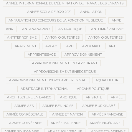
ANNÉE INTERNATIONALE DE L'ÉLIMINATION DU TRAVAIL DES ENFANTS
ANNÉE SCOLAIRE 2020-2021
ANNULATION
ANNULATION DU CONCOURS DE LA FONCTION PUBLIQUE
ANPE
ANR
ANTANANARIVO
ANTARCTIQUE
ANTI-IMPÉRIALISME
ANTITERRORISME
ANTONIO GUTERRES
ANTÓNIO GUTERRES
APAISEMENT
APCAM
APD
APEX MALI
APJ
APPRENTISSAGE
APPROVISIONNEMENT
APPROVISIONNEMENT EN CARBURANT
APPROVISIONNEMENT ÉNERGÉTIQUE
APPROVISIONNEMENT HYDROCARBURES MALI
AQUACULTURE
ARBITRAGE INTERNATIONAL
ARCANE POLITIQUE
ARCHITECTURE EN BANCO
ARCTIQUE
ARISTOTE
ARMÉE
ARMÉE AES
ARMÉE BÉNINOISE
ARMÉE BURKINABÉ
ARMÉE CONFÉDÉRALE
ARMÉE ET NATION
ARMÉE FRANÇAISE
ARMÉE GUINÉENNE
ARMÉE MALIENNE
ARMÉE NIGÉRIANE
ARMÉE SOUDANAISE
ARMÉE SOUVERAINE
ARMÉE TCHADIENNE