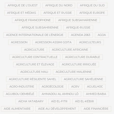
AFRIQUE DE L'OUEST
AFRIQUE DU NORD
AFRIQUE DU SUD
AFRIQUE ET MÉDIAS
AFRIQUE ET RUSSIE
AFRIQUE EUROPE
AFRIQUE FRANCOPHONE
AFRIQUE SUBSAHARIENNE
AFRIQUE SUBSAHRIENNE
AFRIQUE-RUSSIE
AGENCE INTERNATIONALE DE L’ÉNERGIE
AGENDA 2063
AGOA
AGRESSION
AGRESSION ASSIMI GOITA
AGRICULTEURS
AGRICULTURE
AGRICULTURE AFRICAINE
AGRICULTURE CONTRACTUELLE
AGRICULTURE DURABLE
AGRICULTURE ET ÉLEVAGE
AGRICULTURE IRRIGUÉE
AGRICULTURE MALI
AGRICULTURE MALIENNE
AGRICULTURE RÉSILIENTE SAHEL
AGRICULTURE SAHÉLIENNE
AGRO-INDUSTRIE
AGROÉCOLOGIE
AGRV
AGUELHOC
AGUIBOU DEMBÉLÉ
AHMADOU AL AMINOU LÔ
AHMED BABA
AÏCHA YATABARY
AÏD EL-FITR
AÏD EL-KÉBIR
AIDE ALIMENTAIRE
AIDE AU DÉVELOPPEMENT
AIDE FINANCIÈRE