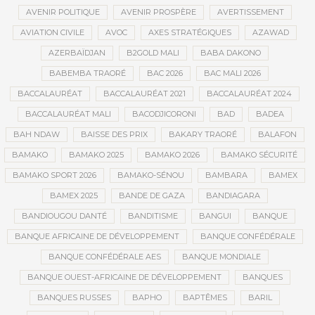
AVENIR POLITIQUE
AVENIR PROSPÈRE
AVERTISSEMENT
AVIATION CIVILE
AVOC
AXES STRATÉGIQUES
AZAWAD
AZERBAÏDJAN
B2GOLD MALI
BABA DAKONO
BABEMBA TRAORÉ
BAC 2026
BAC MALI 2026
BACCALAURÉAT
BACCALAURÉAT 2021
BACCALAURÉAT 2024
BACCALAURÉAT MALI
BACODJICORONI
BAD
BADEA
BAH NDAW
BAISSE DES PRIX
BAKARY TRAORÉ
BALAFON
BAMAKO
BAMAKO 2025
BAMAKO 2026
BAMAKO SÉCURITÉ
BAMAKO SPORT 2026
BAMAKO-SÉNOU
BAMBARA
BAMEX
BAMEX 2025
BANDE DE GAZA
BANDIAGARA
BANDIOUGOU DANTÉ
BANDITISME
BANGUI
BANQUE
BANQUE AFRICAINE DE DÉVELOPPEMENT
BANQUE CONFÉDÉRALE
BANQUE CONFÉDÉRALE AES
BANQUE MONDIALE
BANQUE OUEST-AFRICAINE DE DÉVELOPPEMENT
BANQUES
BANQUES RUSSES
BAPHO
BAPTÊMES
BARIL