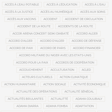
ACCÈS À L’EAU POTABLE
ACCÈS À L’ÉDUCATION
ACCÈS À L'EAU
ACCÈS À LA JUSTICE
ACCÈS AU NUMÉRIQUE
ACCÈS AUX SOINS
ACCÈS AUX VACCINS
ACCIDENT
ACCIDENT DE CIRCULATION
ACCIDENT DE LA ROUTE
ACCIDENTS DE LA ROUTE
ACCOR ARENA CONCERT SIDIKI DIABATÉ
ACCORD ALGER
ACCORD D’ALGER
ACCORD D'ALGER
ACCORD DE DÉFENSE
ACCORD DE PAIX
ACCORD DE PARIS
ACCORD FINANCIER
ACCORD MILITAIRE DU NIGER AVEC LES ETATS-UNIS
ACCORD POUR LA PAIX
ACCORDS DE COOPÉRATION
ACCOUCHEMENT
ACCULTURATION
ACLED
ACTEURS CULTURELS
ACTION CLIMATIQUE
ACTION HUMANITAIRE
ACTION SOCIALE
ACTIVITÉ ÉCONOMIQUE
ACTUALITÉ DES OPÉRATIONS
ACTUALITÉ SÉNÉGAL
ACTUALITÉS BRULANTES
ACTUALITTÉ
ADAMA COULIBALY
ADAMA DIARRA
ADAMA FOMBA
ADAPTATION