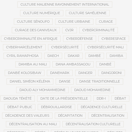
CULTURE MALIENNE RAYONNEMENT INTERNATIONAL
CULTURE NUMÉRIQUE
CULTURE SAHÉLIENNE
CULTURE SÉNOUFO
CULTURE URBAINE
CURAGE
CURAGE DES CANIVEAUX
CVJR
CYBERCRIMINALITÉ
CYBERCRIMINALITÉ EN AFRIQUE
CYBERDÉFENSE
CYBERESPACE
CYBERHARCÈLEMENT
CYBERSÉCURITÉ
CYBERSÉCURITÉ MALI
CYRIL RAMAPHOSA
DAECH
DAKAR
DAMBÉ
DAMIBA
DAMIBA AU MALI
DANA AMBASSAGOU
DANBÉ
DANBÉ KOLOSIBAW
DANEMARK
DANGER
DANGORONI
DANIEL SIMÉON KÉLÉMA
DANSE
DANSE TRADITIONNELLE
DAOUD ALY MOHAMMEDINE
DAOUD MOHAMEDINE
DAOUDA TÉKÉTÉ
DATE DE LA PRÉSIDENTIELLE
DDR-I
DÉBAT
DÉBAT PUBLIC
DÉBROUILLARDISE
DÉCADENCE CULTURELLE
DÉCADENCE DES VALEURS
DÉCAPITATION
DÉCENTRALISATION
DÉCENTRALISATION AU MALI
DÉCENTRALISATION CULTURELLE