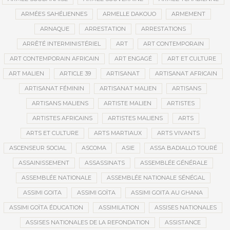
ARMÉES SAHÉLIENNES
ARMELLE DAKOUO
ARMEMENT
ARNAQUE
ARRESTATION
ARRESTATIONS
ARRÊTÉ INTERMINISTÉRIEL
ART
ART CONTEMPORAIN
ART CONTEMPORAIN AFRICAIN
ART ENGAGÉ
ART ET CULTURE
ART MALIEN
ARTICLE 39
ARTISANAT
ARTISANAT AFRICAIN
ARTISANAT FÉMININ
ARTISANAT MALIEN
ARTISANS
ARTISANS MALIENS
ARTISTE MALIEN
ARTISTES
ARTISTES AFRICAINS
ARTISTES MALIENS
ARTS
ARTS ET CULTURE
ARTS MARTIAUX
ARTS VIVANTS
ASCENSEUR SOCIAL
ASCOMA
ASIE
ASSA BADIALLO TOURÉ
ASSAINISSEMENT
ASSASSINATS
ASSEMBLÉE GÉNÉRALE
ASSEMBLÉE NATIONALE
ASSEMBLÉE NATIONALE SÉNÉGAL
ASSIMI GOITA
ASSIMI GOÏTA
ASSIMI GOITA AU GHANA
ASSIMI GOÏTA ÉDUCATION
ASSIMILATION
ASSISES NATIONALES
ASSISES NATIONALES DE LA REFONDATION
ASSISTANCE