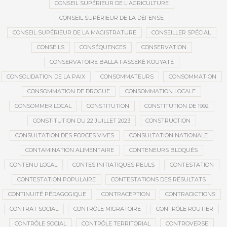
CONSEIL SUPÉRIEUR DE L'AGRICULTURE
CONSEIL SUPÉRIEUR DE LA DÉFENSE
CONSEIL SUPÉRIEUR DE LA MAGISTRATURE
CONSEILLER SPÉCIAL
CONSEILS
CONSÉQUENCES
CONSERVATION
CONSERVATOIRE BALLA FASSÉKÉ KOUYATÉ
CONSOLIDATION DE LA PAIX
CONSOMMATEURS
CONSOMMATION
CONSOMMATION DE DROGUE
CONSOMMATION LOCALE
CONSOMMER LOCAL
CONSTITUTION
CONSTITUTION DE 1992
CONSTITUTION DU 22 JUILLET 2023
CONSTRUCTION
CONSULTATION DES FORCES VIVES
CONSULTATION NATIONALE
CONTAMINATION ALIMENTAIRE
CONTENEURS BLOQUÉS
CONTENU LOCAL
CONTES INITIATIQUES PEULS
CONTESTATION
CONTESTATION POPULAIRE
CONTESTATIONS DES RÉSULTATS
CONTINUITÉ PÉDAGOGIQUE
CONTRACEPTION
CONTRADICTIONS
CONTRAT SOCIAL
CONTRÔLE MIGRATOIRE
CONTRÔLE ROUTIER
CONTRÔLE SOCIAL
CONTRÔLE TERRITORIAL
CONTROVERSE