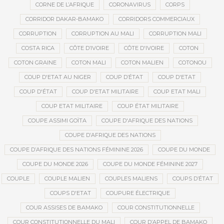
CORNE DE L’AFRIQUE
CORONAVIRUS
CORPS
CORRIDOR DAKAR-BAMAKO
CORRIDORS COMMERCIAUX
CORRUPTION
CORRUPTION AU MALI
CORRUPTION MALI
COSTA RICA
CÔTE D’IVOIRE
CÔTE D'IVOIRE
COTON
COTON GRAINE
COTON MALI
COTON MALIEN
COTONOU
COUP D'ETAT AU NIGER
COUP D’ÉTAT
COUP D'ETAT
COUP D'ÉTAT
COUP D'ETAT MILITAIRE
COUP ETAT MALI
COUP ETAT MILITAIRE
COUP ÉTAT MILITAIRE
COUPE ASSIMI GOÏTA
COUPE D'AFRIQUE DES NATIONS
COUPE D’AFRIQUE DES NATIONS
COUPE D’AFRIQUE DES NATIONS FÉMININE 2026
COUPE DU MONDE
COUPE DU MONDE 2026
COUPE DU MONDE FÉMININE 2027
COUPLE
COUPLE MALIEN
COUPLES MALIENS
COUPS D’ÉTAT
COUPS D'ETAT
COUPURE ÉLECTRIQUE
COUR ASSISES DE BAMAKO
COUR CONSTITUTIONNELLE
COUR CONSTITUTIONNELLE DU MALI
COUR D’APPEL DE BAMAKO