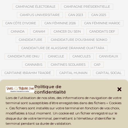
CAMPAGNE ÉLECTORALE
CAMPAGNE PRÉSIDENTIELLE
CAMPUS UNIVERSITAIRE
CAN 2023
CAN 2025
CAN CÔTE D'IVOIRE
CAN FÉMININE 2026
CAN FÉMININE MAROC
CANADA
CANAM
CANCER DU SEIN
CANDIDATS DEF
CANDIDATURE
CANDIDATURE D'OUSMANE SONKO
CANDIDATURE DE ALASSANE DRAMANE OUATTARA
CANDIDATURE ONU
CANICULE
CANICULES
CANIVEAUX
CANNABIS
CANTINES SCOLAIRES
CAP
CAPITAINE IBRAHIM TRAORÉ
CAPITAL HUMAIN
CAPITAL SOCIAL
CAPITOLE
CARBURANT
CARBURANT MALI
Politique de
CARTE D’IDENTITÉ BIOMÉTRIQUE
CARTE NINA
CARTONS ROUGES
confidentialité
Lors de l’utilisation de nos sites, des informations de navigation de votre
CASABLANCA
CATASTROPHE
CATASTROPHE NATURELLE
terminal sont susceptibles d’être enregistrées dans des fichiers « Cookies
CATASTROPHES CLIMATIQUES
CATASTROPHES NATURELLES
». Ces fichiers sont installés sur votre terminal en fonction de vos choix,
modifiables à tout moment. Un cookie est un fichier enregistré sur le
CAUTION 10 000 DOLLARS
CAUTION DE VISA
CDAT
CECOGEC
disque dur de votre terminal, permettant à l’émetteur d’identifier le
CEDEAO
CÉDÉAO
CEI
CÉLÉBRATION NATIONALE
CEMAC
terminal pendant sa durée de validation.