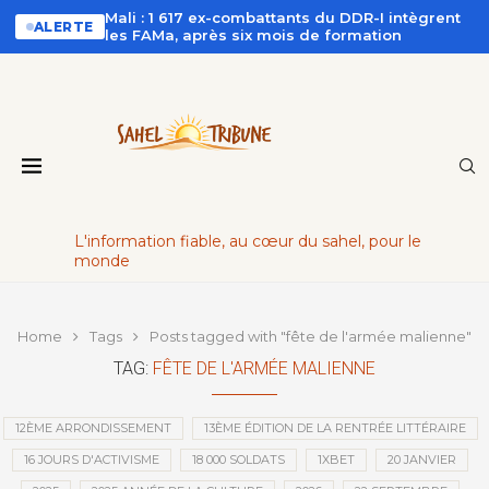
Mali : 1 617 ex-combattants du DDR-I intègrent
ALERTE
les FAMa, après six mois de formation
L'information fiable, au cœur du sahel, pour le
monde
Home
Tags
Posts tagged with "fête de l'armée malienne"
TAG:
FÊTE DE L'ARMÉE MALIENNE
12ÈME ARRONDISSEMENT
13ÈME ÉDITION DE LA RENTRÉE LITTÉRAIRE
16 JOURS D'ACTIVISME
18 000 SOLDATS
1XBET
20 JANVIER