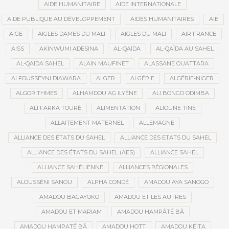
AIDE HUMANITAIRE
AIDE INTERNATIONALE
AIDE PUBLIQUE AU DÉVELOPPEMENT
AIDES HUMANITAIRES
AIE
AIGE
AIGLES DAMES DU MALI
AIGLES DU MALI
AIR FRANCE
AISS
AKINWUMI ADESINA
AL-QAÏDA
AL-QAÏDA AU SAHEL
AL-QAÏDA SAHEL
ALAIN MAUFINET
ALASSANE OUATTARA
ALFOUSSEYNI DIAWARA
ALGER
ALGÉRIE
ALGÉRIE-NIGER
ALGORITHMES
ALHAMDOU AG ILYÈNE
ALI BONGO ODIMBA
ALI FARKA TOURÉ
ALIMENTATION
ALIOUNE TINE
ALLAITEMENT MATERNEL
ALLEMAGNE
ALLIANCE DES ÉTATS DU SAHEL
ALLIANCE DES ETATS DU SAHEL
ALLIANCE DES ÉTATS DU SAHEL (AES)
ALLIANCE SAHEL
ALLIANCE SAHÉLIENNE
ALLIANCES RÉGIONALES
ALOUSSÉNI SANOU
ALPHA CONDÉ
AMADOU AYA SANOGO
AMADOU BAGAYOKO
AMADOU ET LES AUTRES
AMADOU ET MARIAM
AMADOU HAMPÂTÉ BÂ
AMADOU HAMPATÉ BÂ
AMADOU HOTT
AMADOU KÉITA