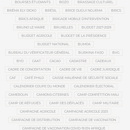
BOURSES ÉTUDIANTS
BOZO
BRASSAGE CULTUREL
BRÉMA ELY DICKO
BRÉSIL
BRICE OLIGUI NGUEMA
BRICS
BRICS AFRIQUE
BRIGADE MOBILE D’INTERVENTION
BRUNO LE MAIRE
BRUXELLES
BUDGET 2027-2029
BUDGET AGRICOLE
BUDGET DE LA PRÉSIDENCE
BUDGET NATIONAL
BUMDA
BUREAU DU VÉRIFICATEUR GÉNÉRAL
BURKINA FASO
BVG
BYD
CAAT
CACAO
CADASTRE
CADEAUX
CADRE DE CONCERTATION
CADRE DE VIE
CADRE JURIDIQUE
CAF
CAFÉ PHILO
CAISSE MALIENNE DE SÉCURITÉ SOCIALE
CALENDRIER COUPE DU MONDE
CALENDRIER ÉLECTORAL
CAMEROUN
CAMIONS-CITERNES
CAMP COMPÉTITION MALI
CAMP DE RÉFUGIÉS
CAMP DES DÉPLACÉS
CAMP MILITAIRE
CAMPAGNE AGRICOLE
CAMPAGNE AGRICOLE 2025
CAMPAGNE DE DISTRIBUTION
CAMPAGNE DE VACCINATION
CAMPAGNE DE VACCINATION COVID-19 EN AFRIQUE