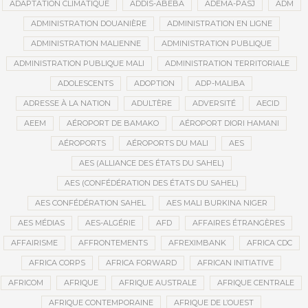
ADAPTATION CLIMATIQUE
ADDIS-ABEBA
ADEMA-PASJ
ADM
ADMINISTRATION DOUANIÈRE
ADMINISTRATION EN LIGNE
ADMINISTRATION MALIENNE
ADMINISTRATION PUBLIQUE
ADMINISTRATION PUBLIQUE MALI
ADMINISTRATION TERRITORIALE
ADOLESCENTS
ADOPTION
ADP-MALIBA
ADRESSE À LA NATION
ADULTÈRE
ADVERSITÉ
AECID
AEEM
AÉROPORT DE BAMAKO
AÉROPORT DIORI HAMANI
AÉROPORTS
AÉROPORTS DU MALI
AES
AES (ALLIANCE DES ÉTATS DU SAHEL)
AES (CONFÉDÉRATION DES ÉTATS DU SAHEL)
AES CONFÉDÉRATION SAHEL
AES MALI BURKINA NIGER
AES MÉDIAS
AES-ALGÉRIE
AFD
AFFAIRES ÉTRANGÈRES
AFFAIRISME
AFFRONTEMENTS
AFREXIMBANK
AFRICA CDC
AFRICA CORPS
AFRICA FORWARD
AFRICAN INITIATIVE
AFRICOM
AFRIQUE
AFRIQUE AUSTRALE
AFRIQUE CENTRALE
AFRIQUE CONTEMPORAINE
AFRIQUE DE L’OUEST