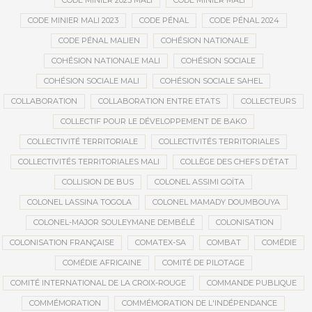
CODE MINIER 2023 MALI
CODE MINIER MALI
CODE MINIER MALI 2023
CODE PÉNAL
CODE PÉNAL 2024
CODE PÉNAL MALIEN
COHÉSION NATIONALE
COHÉSION NATIONALE MALI
COHÉSION SOCIALE
COHÉSION SOCIALE MALI
COHÉSION SOCIALE SAHEL
COLLABORATION
COLLABORATION ENTRE ETATS
COLLECTEURS
COLLECTIF POUR LE DÉVELOPPEMENT DE BAKO
COLLECTIVITÉ TERRITORIALE
COLLECTIVITÉS TERRITORIALES
COLLECTIVITÉS TERRITORIALES MALI
COLLÈGE DES CHEFS D’ÉTAT
COLLISION DE BUS
COLONEL ASSIMI GOÏTA
COLONEL LASSINA TOGOLA
COLONEL MAMADY DOUMBOUYA
COLONEL-MAJOR SOULEYMANE DEMBÉLÉ
COLONISATION
COLONISATION FRANÇAISE
COMATEX-SA
COMBAT
COMÉDIE
COMÉDIE AFRICAINE
COMITÉ DE PILOTAGE
COMITÉ INTERNATIONAL DE LA CROIX-ROUGE
COMMANDE PUBLIQUE
COMMÉMORATION
COMMÉMORATION DE L'INDÉPENDANCE