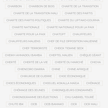
CHARBON
CHARBON DE BOIS
CHARTE DE LA TRANSITION
CHARTE DE LA TRANSITION MALI
CHARTE DES PARTIS
CHARTE DES PARTIS POLITIQUES
CHARTE DU LIPTAKO-GOURMA
CHARTE NATIONALE
CHARTE NATIONALE POUR LA PAIX
CHARTE POUR LA PAIX
CHATGPT
CHAUFFEURS
CHAUFFEURS MALIENS
CHEF DE FILE OPPOSITION MALIENNE
CHEF TERRORISTE
CHEICK TIDIANE SECK
CHEIKH AHMADOU BAMBA
CHEPTEL MALIEN
CHÈQUE GÉANT
CHERTÉ
CHERTÉ DE LA VIE
CHERTÉ DU MARCHÉ
CHICHA
CHIENCORO DIARRA
CHINE
CHINE AFRIQUE
CHIRURGIE DE GUERRE
CHOC ÉCONOMIQUE
CHOCS ÉCONOMIQUES
CHOGUEL KOKALLA MAÏGA
CHÔMAGE
CHÔMAGE DES JEUNES
CHRONIQUEURS CONDAMNÉS
CHRONOGRAMME DES ÉLECTIONS
CHU GABRIEL TOURÉ
CHUTE IBK
CICB
CICB BAMAKO
CICR
CICR MALI