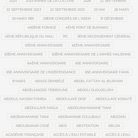
2025
2025 ANNÉE DE LA CULTURE
2026
22 SEPTEMBRE
22 SEPTEMBRE 2023
22 SEPTEMBRE 2025
25 MAI
26 MARS
26 MARS 1991
29ÈME CONGRÈS DE L'AEEM
31 DÉCEMBRE
400ÈME FORAGE
4ÈME PONT DE BAMAKO
4ÈME RÉPUBLIQUE DU MALI
5°C
5ÈME RECENSEMENT GÉNÉRAL
61ÈME ANNIVERSAIRE
62ÈME ANNIVERSAIRE
63ÈME ANNIVERSAIRE
63ÈME ANNIVERSAIRE DE L'ARMÉE MALIENNE
64ÈME ANNIVERSAIRE
65E ANNIVERSAIRE
65E ANNIVERSAIRE DE L’INDÉPENDANCE
65E ANNIVERSAIRE FAMA
8 MARS
ABASS DEMBÉLÉ
ABDEL FATTAH AL-BURHAN
ABDELMADJID TEBBOUNE
ABDOU OUOLOGUEM
ABDOUL KASSIM FOMBA
ABDOULAYE DIOP
ABDOULAYE KONATÉ
ABDOULAYE MAÏGA
ABDOURAHAMANE TIANI
ABDRAHAMANE TIANI
ABDRAMANE COULIBALY
ABIDJAN
ABOUBAKAR CISSÉ
ABSI
ABSTENTION
ABUJA
ACADÉMIE FRANÇAISE
ACCÈS À L'EAU POTABLE
ACCÈS À L’EAU