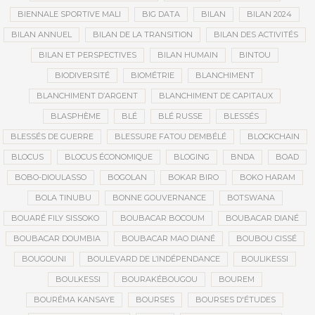
BIENNALE SPORTIVE MALI
BIG DATA
BILAN
BILAN 2024
BILAN ANNUEL
BILAN DE LA TRANSITION
BILAN DES ACTIVITÉS
BILAN ET PERSPECTIVES
BILAN HUMAIN
BINTOU
BIODIVERSITÉ
BIOMÉTRIE
BLANCHIMENT
BLANCHIMENT D’ARGENT
BLANCHIMENT DE CAPITAUX
BLASPHÈME
BLÉ
BLÉ RUSSE
BLESSÉS
BLESSÉS DE GUERRE
BLESSURE FATOU DEMBÉLÉ
BLOCKCHAIN
BLOCUS
BLOCUS ÉCONOMIQUE
BLOGING
BNDA
BOAD
BOBO-DIOULASSO
BOGOLAN
BOKAR BIRO
BOKO HARAM
BOLA TINUBU
BONNE GOUVERNANCE
BOTSWANA
BOUARÉ FILY SISSOKO
BOUBACAR BOCOUM
BOUBACAR DIANÉ
BOUBACAR DOUMBIA
BOUBACAR MAO DIANÉ
BOUBOU CISSÉ
BOUGOUNI
BOULEVARD DE L’INDÉPENDANCE
BOULIKESSI
BOULKESSI
BOURAKÉBOUGOU
BOUREM
BOURÉMA KANSAYE
BOURSES
BOURSES D'ÉTUDES