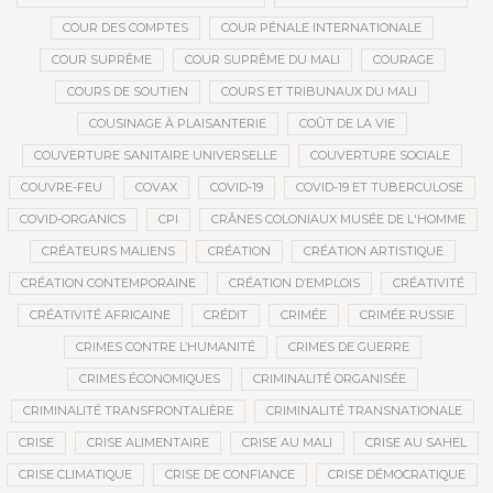
COUR DES COMPTES
COUR PÉNALE INTERNATIONALE
COUR SUPRÊME
COUR SUPRÊME DU MALI
COURAGE
COURS DE SOUTIEN
COURS ET TRIBUNAUX DU MALI
COUSINAGE À PLAISANTERIE
COÛT DE LA VIE
COUVERTURE SANITAIRE UNIVERSELLE
COUVERTURE SOCIALE
COUVRE-FEU
COVAX
COVID-19
COVID-19 ET TUBERCULOSE
COVID-ORGANICS
CPI
CRÂNES COLONIAUX MUSÉE DE L'HOMME
CRÉATEURS MALIENS
CRÉATION
CRÉATION ARTISTIQUE
CRÉATION CONTEMPORAINE
CRÉATION D’EMPLOIS
CRÉATIVITÉ
CRÉATIVITÉ AFRICAINE
CRÉDIT
CRIMÉE
CRIMÉE RUSSIE
CRIMES CONTRE L’HUMANITÉ
CRIMES DE GUERRE
CRIMES ÉCONOMIQUES
CRIMINALITÉ ORGANISÉE
CRIMINALITÉ TRANSFRONTALIÈRE
CRIMINALITÉ TRANSNATIONALE
CRISE
CRISE ALIMENTAIRE
CRISE AU MALI
CRISE AU SAHEL
CRISE CLIMATIQUE
CRISE DE CONFIANCE
CRISE DÉMOCRATIQUE