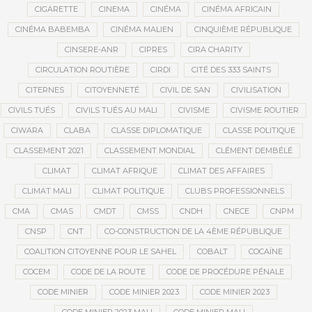
CIGARETTE
CINEMA
CINÉMA
CINÉMA AFRICAIN
CINÉMA BABEMBA
CINÉMA MALIEN
CINQUIÈME RÉPUBLIQUE
CINSERE-ANR
CIPRES
CIRA CHARITY
CIRCULATION ROUTIÈRE
CIRDI
CITÉ DES 333 SAINTS
CITERNES
CITOYENNETÉ
CIVIL DE SAN
CIVILISATION
CIVILS TUÉS
CIVILS TUÉS AU MALI
CIVISME
CIVISME ROUTIER
CIWARA
CLABA
CLASSE DIPLOMATIQUE
CLASSE POLITIQUE
CLASSEMENT 2021
CLASSEMENT MONDIAL
CLÉMENT DEMBÉLÉ
CLIMAT
CLIMAT AFRIQUE
CLIMAT DES AFFAIRES
CLIMAT MALI
CLIMAT POLITIQUE
CLUBS PROFESSIONNELS
CMA
CMAS
CMDT
CMSS
CNDH
CNECE
CNPM
CNSP
CNT
CO-CONSTRUCTION DE LA 4ÈME RÉPUBLIQUE
COALITION CITOYENNE POUR LE SAHEL
COBALT
COCAÏNE
COCEM
CODE DE LA ROUTE
CODE DE PROCÉDURE PÉNALE
CODE MINIER
CODE MINIER 2023
CODE MINIER 2023