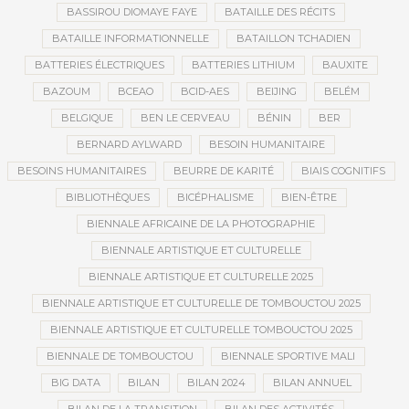
BASSIROU DIOMAYE FAYE
BATAILLE DES RÉCITS
BATAILLE INFORMATIONNELLE
BATAILLON TCHADIEN
BATTERIES ÉLECTRIQUES
BATTERIES LITHIUM
BAUXITE
BAZOUM
BCEAO
BCID-AES
BEIJING
BELÉM
BELGIQUE
BEN LE CERVEAU
BÉNIN
BER
BERNARD AYLWARD
BESOIN HUMANITAIRE
BESOINS HUMANITAIRES
BEURRE DE KARITÉ
BIAIS COGNITIFS
BIBLIOTHÈQUES
BICÉPHALISME
BIEN-ÊTRE
BIENNALE AFRICAINE DE LA PHOTOGRAPHIE
BIENNALE ARTISTIQUE ET CULTURELLE
BIENNALE ARTISTIQUE ET CULTURELLE 2025
BIENNALE ARTISTIQUE ET CULTURELLE DE TOMBOUCTOU 2025
BIENNALE ARTISTIQUE ET CULTURELLE TOMBOUCTOU 2025
BIENNALE DE TOMBOUCTOU
BIENNALE SPORTIVE MALI
BIG DATA
BILAN
BILAN 2024
BILAN ANNUEL