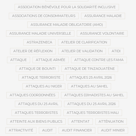
ASSOCIATION BÉNÉVOLE POUR LA SOLIDARITÉ INCLUSIVE
ASSOCIATIONS DE CONSOMMATEURS
ASSURANCE MALADIE
ASSURANCE MALADIE OBLIGATOIRE (AMO)
ASSURANCE MALADIE UNIVERSELLE
ASSURANCE VOLONTAIRE
ASTRAZENECA
ATELIER DE CLARIFICATION
ATELIER DE RÉFLEXION
ATELIER DE VALIDATION
ATIDI
ATTAQUE
ATTAQUE ARMÉE
ATTAQUE CONTRE LES FAMA
ATTAQUE DE BOUNTI
ATTAQUE DE TINZAOUATÈNE
ATTAQUE TERRORISTE
ATTAQUES 25 AVRIL 2026
ATTAQUES AU NIGER
ATTAQUES AU SAHEL
ATTAQUES COORDONNÉES
ATTAQUES DJIHADISTES AU SAHEL
ATTAQUES DU 25 AVRIL
ATTAQUES DU 25 AVRIL 2026
ATTAQUES TERRORISTES
ATTAQUES TERRORISTES MALI
ATTEINTE AUX BIENS PUBLICS
ATTENTAT
ATTÉNUATION
ATTRACTIVITÉ
AUDIT
AUDIT FINANCIER
AUDIT MINIER