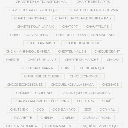
CHARTE DE LA TRANSITION MALI
CHARTE DES PARTIS
CHARTE DES PARTIS POLITIQUES
CHARTE DU LIPTAKO-GOURMA
CHARTE NATIONALE
CHARTE NATIONALE POUR LA PAIX
CHARTE POUR LA PAIX
CHATGPT
CHAUFFEURS
CHAUFFEURS MALIENS
CHEF DE FILE OPPOSITION MALIENNE
CHEF TERRORISTE
CHEICK TIDIANE SECK
CHEIKH AHMADOU BAMBA
CHEPTEL MALIEN
CHÈQUE GÉANT
CHERTÉ
CHERTÉ DE LA VIE
CHERTÉ DU MARCHÉ
CHICHA
CHIENCORO DIARRA
CHINE
CHINE AFRIQUE
CHIRURGIE DE GUERRE
CHOC ÉCONOMIQUE
CHOCS ÉCONOMIQUES
CHOGUEL KOKALLA MAÏGA
CHÔMAGE
CHÔMAGE DES JEUNES
CHRONIQUEURS CONDAMNÉS
CHRONOGRAMME DES ÉLECTIONS
CHU GABRIEL TOURÉ
CHUTE IBK
CICB
CICB BAMAKO
CICR
CICR MALI
CIGARETTE
CINEMA
CINÉMA
CINÉMA AFRICAIN
CINÉMA BABEMBA
CINÉMA MALIEN
CINQUIÈME RÉPUBLIQUE