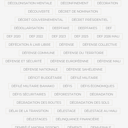
DÉCOLONISATION MENTALE
DÉCONFINEMENT
DÉCORATION
DÉCOUVERTE
DÉCRET DE NOMINATION
DÉCRET GOUVERNEMENTAL
DÉCRET PRÉSIDENTIEL
DÉDOLLARISATION
DEEPFAKE
DEEPFAKES
DEF
DEF 2020
DEF 2022
DEF 2023
DEF 2025
DEF 2026 MALI
DÉFÉCATION À L’AIR LIBRE
DÉFENSE
DÉFENSE COLLECTIVE
DÉFENSE COMMUNE
DÉFENSE DU TERRITOIRE
DÉFENSE ET SÉCURITÉ
DÉFENSE EUROPÉENNE
DÉFENSE MALI
DÉFENSE NATIONALE
DÉFENSE SAHÉLIENNE
DÉFICIT BUDGÉTAIRE
DÉFILÉ MILITAIRE
DÉFILÉ MILITAIRE BAMAKO
DÉFIS
DÉFIS ÉCONOMIQUES
DÉFIS SÉCURITAIRES
DÉFORESTATION
DÉGRADATION
DÉGRADATION DES ROUTES
DÉGRADATION DES SOLS
DÉLAI DE LA TRANSITION
DÉLESTAGE
DÉLESTAGE AU MALI
DÉLESTAGES
DÉLINQUANCE FINANCIÈRE
DEMBÉLÉ MADINA SISSOKO
DÉMENTI
DEMI-FINALE