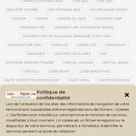
CAMPUS UNIVERSITAIRE
CAN 2023
CAN 2025
CAN CÔTE D'IVOIRE
CAN FÉMININE 2026
CAN FÉMININE MAROC
CANADA
CANAM
CANCER DU SEIN
CANDIDATS DEF
CANDIDATURE
CANDIDATURE D'OUSMANE SONKO
CANDIDATURE DE ALASSANE DRAMANE OUATTARA
CANDIDATURE ONU
CANICULE
CANICULES
CANIVEAUX
CANNABIS
CANTINES SCOLAIRES
CAP
CAPITAINE IBRAHIM TRAORÉ
CAPITAL HUMAIN
CAPITAL SOCIAL
CAPITOLE
CARBURANT
CARBURANT MALI
CARTE D’IDENTITÉ BIOMÉTRIQUE
CARTE NINA
CARTONS ROUGES
CASABLANCA
CATASTROPHE
CATASTROPHE NATURELLE
Politique de
confidentialité
CATASTROPHES CLIMATIQUES
CATASTROPHES NATURELLES
Lors de l’utilisation de nos sites, des informations de navigation de votre
CAUTION 10 000 DOLLARS
CAUTION DE VISA
CDAT
CECOGEC
terminal sont susceptibles d’être enregistrées dans des fichiers « Cookies
». Ces fichiers sont installés sur votre terminal en fonction de vos choix,
CEDEAO
CÉDÉAO
CEI
CÉLÉBRATION NATIONALE
CEMAC
modifiables à tout moment. Un cookie est un fichier enregistré sur le
CEMAPI
CEN-SNESUP
CENOU
CENSURE
disque dur de votre terminal, permettant à l’émetteur d’identifier le
terminal pendant sa durée de validation.
CENTRAFRIQUE
CENTRALE SOLAIRE