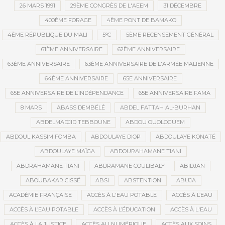
26 MARS 1991
29ÈME CONGRÈS DE L'AEEM
31 DÉCEMBRE
400ÈME FORAGE
4ÈME PONT DE BAMAKO
4ÈME RÉPUBLIQUE DU MALI
5°C
5ÈME RECENSEMENT GÉNÉRAL
61ÈME ANNIVERSAIRE
62ÈME ANNIVERSAIRE
63ÈME ANNIVERSAIRE
63ÈME ANNIVERSAIRE DE L'ARMÉE MALIENNE
64ÈME ANNIVERSAIRE
65E ANNIVERSAIRE
65E ANNIVERSAIRE DE L’INDÉPENDANCE
65E ANNIVERSAIRE FAMA
8 MARS
ABASS DEMBÉLÉ
ABDEL FATTAH AL-BURHAN
ABDELMADJID TEBBOUNE
ABDOU OUOLOGUEM
ABDOUL KASSIM FOMBA
ABDOULAYE DIOP
ABDOULAYE KONATÉ
ABDOULAYE MAÏGA
ABDOURAHAMANE TIANI
ABDRAHAMANE TIANI
ABDRAMANE COULIBALY
ABIDJAN
ABOUBAKAR CISSÉ
ABSI
ABSTENTION
ABUJA
ACADÉMIE FRANÇAISE
ACCÈS À L'EAU POTABLE
ACCÈS À L’EAU
ACCÈS À L’EAU POTABLE
ACCÈS À L’ÉDUCATION
ACCÈS À L'EAU
ACCÈS À LA JUSTICE
ACCÈS AU NUMÉRIQUE
ACCÈS AUX SOINS