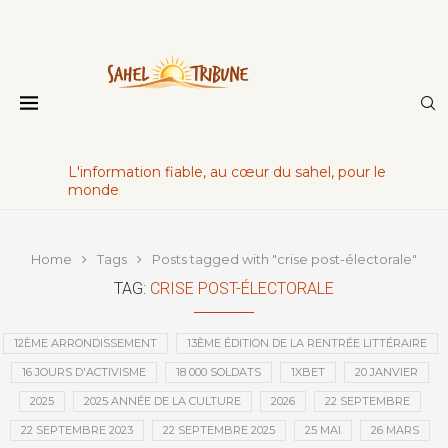
L'information fiable, au cœur du sahel, pour le
monde
Home
Tags
Posts tagged with "crise post-électorale"
TAG:
CRISE POST-ÉLECTORALE
12ÈME ARRONDISSEMENT
13ÈME ÉDITION DE LA RENTRÉE LITTÉRAIRE
16 JOURS D'ACTIVISME
18 000 SOLDATS
1XBET
20 JANVIER
2025
2025 ANNÉE DE LA CULTURE
2026
22 SEPTEMBRE
22 SEPTEMBRE 2023
22 SEPTEMBRE 2025
25 MAI
26 MARS