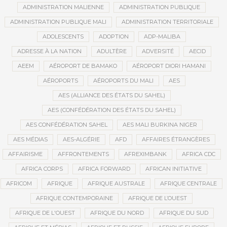
ADMINISTRATION MALIENNE
ADMINISTRATION PUBLIQUE
ADMINISTRATION PUBLIQUE MALI
ADMINISTRATION TERRITORIALE
ADOLESCENTS
ADOPTION
ADP-MALIBA
ADRESSE À LA NATION
ADULTÈRE
ADVERSITÉ
AECID
AEEM
AÉROPORT DE BAMAKO
AÉROPORT DIORI HAMANI
AÉROPORTS
AÉROPORTS DU MALI
AES
AES (ALLIANCE DES ÉTATS DU SAHEL)
AES (CONFÉDÉRATION DES ÉTATS DU SAHEL)
AES CONFÉDÉRATION SAHEL
AES MALI BURKINA NIGER
AES MÉDIAS
AES-ALGÉRIE
AFD
AFFAIRES ÉTRANGÈRES
AFFAIRISME
AFFRONTEMENTS
AFREXIMBANK
AFRICA CDC
AFRICA CORPS
AFRICA FORWARD
AFRICAN INITIATIVE
AFRICOM
AFRIQUE
AFRIQUE AUSTRALE
AFRIQUE CENTRALE
AFRIQUE CONTEMPORAINE
AFRIQUE DE L’OUEST
AFRIQUE DE L'OUEST
AFRIQUE DU NORD
AFRIQUE DU SUD