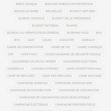
BRICS AFRIQUE
BRIGADE MOBILE D’INTERVENTION
BRUNO LE MAIRE
BRUXELLES
BUDGET 2027-2029
BUDGET AGRICOLE
BUDGET DE LA PRÉSIDENCE
BUDGET NATIONAL
BUMDA
BUREAU DU VÉRIFICATEUR GÉNÉRAL
BURKINA FASO
BVG
BYD
CAAT
CACAO
CADASTRE
CADEAUX
CADRE DE CONCERTATION
CADRE DE VIE
CADRE JURIDIQUE
CAF
CAFÉ PHILO
CAISSE MALIENNE DE SÉCURITÉ SOCIALE
CALENDRIER COUPE DU MONDE
CALENDRIER ÉLECTORAL
CAMEROUN
CAMIONS-CITERNES
CAMP COMPÉTITION MALI
CAMP DE RÉFUGIÉS
CAMP DES DÉPLACÉS
CAMP MILITAIRE
CAMPAGNE AGRICOLE
CAMPAGNE AGRICOLE 2025
CAMPAGNE DE DISTRIBUTION
CAMPAGNE DE VACCINATION
CAMPAGNE DE VACCINATION COVID-19 EN AFRIQUE
CAMPAGNE ÉLECTORALE
CAMPAGNE PRÉSIDENTIELLE