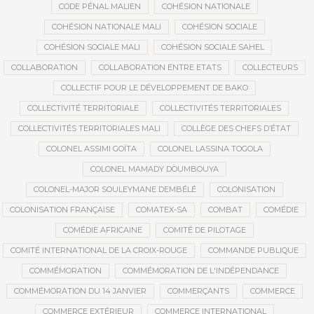
CODE PÉNAL MALIEN
COHÉSION NATIONALE
COHÉSION NATIONALE MALI
COHÉSION SOCIALE
COHÉSION SOCIALE MALI
COHÉSION SOCIALE SAHEL
COLLABORATION
COLLABORATION ENTRE ETATS
COLLECTEURS
COLLECTIF POUR LE DÉVELOPPEMENT DE BAKO
COLLECTIVITÉ TERRITORIALE
COLLECTIVITÉS TERRITORIALES
COLLECTIVITÉS TERRITORIALES MALI
COLLÈGE DES CHEFS D’ÉTAT
COLONEL ASSIMI GOÏTA
COLONEL LASSINA TOGOLA
COLONEL MAMADY DOUMBOUYA
COLONEL-MAJOR SOULEYMANE DEMBÉLÉ
COLONISATION
COLONISATION FRANÇAISE
COMATEX-SA
COMBAT
COMÉDIE
COMÉDIE AFRICAINE
COMITÉ DE PILOTAGE
COMITÉ INTERNATIONAL DE LA CROIX-ROUGE
COMMANDE PUBLIQUE
COMMÉMORATION
COMMÉMORATION DE L'INDÉPENDANCE
COMMÉMORATION DU 14 JANVIER
COMMERÇANTS
COMMERCE
COMMERCE EXTÉRIEUR
COMMERCE INTERNATIONAL