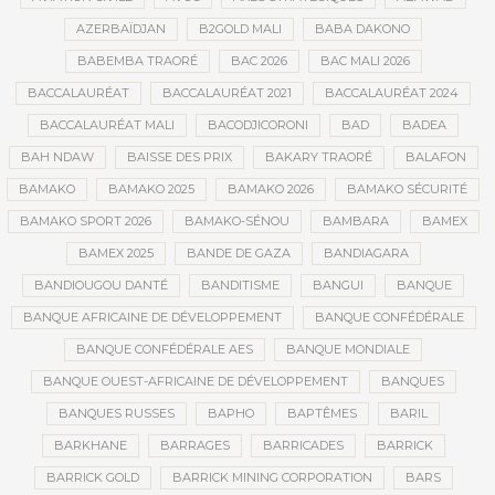
AZERBAÏDJAN
B2GOLD MALI
BABA DAKONO
BABEMBA TRAORÉ
BAC 2026
BAC MALI 2026
BACCALAURÉAT
BACCALAURÉAT 2021
BACCALAURÉAT 2024
BACCALAURÉAT MALI
BACODJICORONI
BAD
BADEA
BAH NDAW
BAISSE DES PRIX
BAKARY TRAORÉ
BALAFON
BAMAKO
BAMAKO 2025
BAMAKO 2026
BAMAKO SÉCURITÉ
BAMAKO SPORT 2026
BAMAKO-SÉNOU
BAMBARA
BAMEX
BAMEX 2025
BANDE DE GAZA
BANDIAGARA
BANDIOUGOU DANTÉ
BANDITISME
BANGUI
BANQUE
BANQUE AFRICAINE DE DÉVELOPPEMENT
BANQUE CONFÉDÉRALE
BANQUE CONFÉDÉRALE AES
BANQUE MONDIALE
BANQUE OUEST-AFRICAINE DE DÉVELOPPEMENT
BANQUES
BANQUES RUSSES
BAPHO
BAPTÊMES
BARIL
BARKHANE
BARRAGES
BARRICADES
BARRICK
BARRICK GOLD
BARRICK MINING CORPORATION
BARS