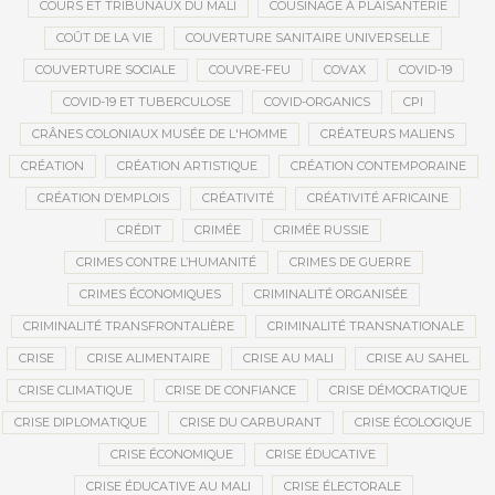
COURS ET TRIBUNAUX DU MALI
COUSINAGE À PLAISANTERIE
COÛT DE LA VIE
COUVERTURE SANITAIRE UNIVERSELLE
COUVERTURE SOCIALE
COUVRE-FEU
COVAX
COVID-19
COVID-19 ET TUBERCULOSE
COVID-ORGANICS
CPI
CRÂNES COLONIAUX MUSÉE DE L'HOMME
CRÉATEURS MALIENS
CRÉATION
CRÉATION ARTISTIQUE
CRÉATION CONTEMPORAINE
CRÉATION D’EMPLOIS
CRÉATIVITÉ
CRÉATIVITÉ AFRICAINE
CRÉDIT
CRIMÉE
CRIMÉE RUSSIE
CRIMES CONTRE L’HUMANITÉ
CRIMES DE GUERRE
CRIMES ÉCONOMIQUES
CRIMINALITÉ ORGANISÉE
CRIMINALITÉ TRANSFRONTALIÈRE
CRIMINALITÉ TRANSNATIONALE
CRISE
CRISE ALIMENTAIRE
CRISE AU MALI
CRISE AU SAHEL
CRISE CLIMATIQUE
CRISE DE CONFIANCE
CRISE DÉMOCRATIQUE
CRISE DIPLOMATIQUE
CRISE DU CARBURANT
CRISE ÉCOLOGIQUE
CRISE ÉCONOMIQUE
CRISE ÉDUCATIVE
CRISE ÉDUCATIVE AU MALI
CRISE ÉLECTORALE