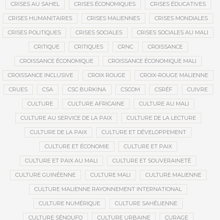
CRISES AU SAHEL
CRISES ÉCONOMIQUES
CRISES ÉDUCATIVES
CRISES HUMANITAIRES
CRISES MALIENNES
CRISES MONDIALES
CRISES POLITIQUES
CRISES SOCIALES
CRISES SOCIALES AU MALI
CRITIQUE
CRITIQUES
CRNC
CROISSANCE
CROISSANCE ÉCONOMIQUE
CROISSANCE ÉCONOMIQUE MALI
CROISSANCE INCLUSIVE
CROIX ROUGE
CROIX-ROUGE MALIENNE
CRUES
CSA
CSC BURKINA
CSCOM
CSRÉF
CUIVRE
CULTURE
CULTURE AFRICAINE
CULTURE AU MALI
CULTURE AU SERVICE DE LA PAIX
CULTURE DE LA LECTURE
CULTURE DE LA PAIX
CULTURE ET DÉVELOPPEMENT
CULTURE ET ÉCONOMIE
CULTURE ET PAIX
CULTURE ET PAIX AU MALI
CULTURE ET SOUVERAINETÉ
CULTURE GUINÉENNE
CULTURE MALI
CULTURE MALIENNE
CULTURE MALIENNE RAYONNEMENT INTERNATIONAL
CULTURE NUMÉRIQUE
CULTURE SAHÉLIENNE
CULTURE SÉNOUFO
CULTURE URBAINE
CURAGE