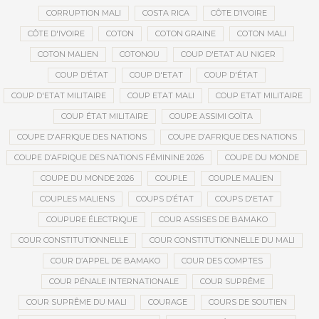
CORRUPTION MALI
COSTA RICA
CÔTE D’IVOIRE
CÔTE D'IVOIRE
COTON
COTON GRAINE
COTON MALI
COTON MALIEN
COTONOU
COUP D'ETAT AU NIGER
COUP D’ÉTAT
COUP D'ETAT
COUP D'ÉTAT
COUP D'ETAT MILITAIRE
COUP ETAT MALI
COUP ETAT MILITAIRE
COUP ÉTAT MILITAIRE
COUPE ASSIMI GOÏTA
COUPE D'AFRIQUE DES NATIONS
COUPE D’AFRIQUE DES NATIONS
COUPE D’AFRIQUE DES NATIONS FÉMININE 2026
COUPE DU MONDE
COUPE DU MONDE 2026
COUPLE
COUPLE MALIEN
COUPLES MALIENS
COUPS D’ÉTAT
COUPS D'ETAT
COUPURE ÉLECTRIQUE
COUR ASSISES DE BAMAKO
COUR CONSTITUTIONNELLE
COUR CONSTITUTIONNELLE DU MALI
COUR D’APPEL DE BAMAKO
COUR DES COMPTES
COUR PÉNALE INTERNATIONALE
COUR SUPRÊME
COUR SUPRÊME DU MALI
COURAGE
COURS DE SOUTIEN