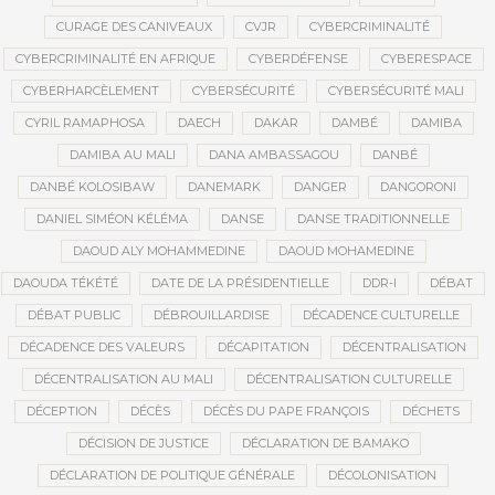
CURAGE DES CANIVEAUX
CVJR
CYBERCRIMINALITÉ
CYBERCRIMINALITÉ EN AFRIQUE
CYBERDÉFENSE
CYBERESPACE
CYBERHARCÈLEMENT
CYBERSÉCURITÉ
CYBERSÉCURITÉ MALI
CYRIL RAMAPHOSA
DAECH
DAKAR
DAMBÉ
DAMIBA
DAMIBA AU MALI
DANA AMBASSAGOU
DANBÉ
DANBÉ KOLOSIBAW
DANEMARK
DANGER
DANGORONI
DANIEL SIMÉON KÉLÉMA
DANSE
DANSE TRADITIONNELLE
DAOUD ALY MOHAMMEDINE
DAOUD MOHAMEDINE
DAOUDA TÉKÉTÉ
DATE DE LA PRÉSIDENTIELLE
DDR-I
DÉBAT
DÉBAT PUBLIC
DÉBROUILLARDISE
DÉCADENCE CULTURELLE
DÉCADENCE DES VALEURS
DÉCAPITATION
DÉCENTRALISATION
DÉCENTRALISATION AU MALI
DÉCENTRALISATION CULTURELLE
DÉCEPTION
DÉCÈS
DÉCÈS DU PAPE FRANÇOIS
DÉCHETS
DÉCISION DE JUSTICE
DÉCLARATION DE BAMAKO
DÉCLARATION DE POLITIQUE GÉNÉRALE
DÉCOLONISATION