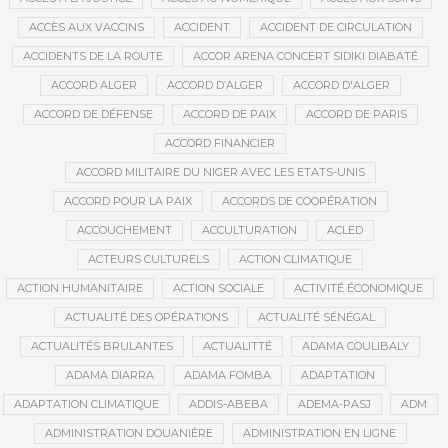
ACCÈS AUX VACCINS
ACCIDENT
ACCIDENT DE CIRCULATION
ACCIDENTS DE LA ROUTE
ACCOR ARENA CONCERT SIDIKI DIABATÉ
ACCORD ALGER
ACCORD D’ALGER
ACCORD D'ALGER
ACCORD DE DÉFENSE
ACCORD DE PAIX
ACCORD DE PARIS
ACCORD FINANCIER
ACCORD MILITAIRE DU NIGER AVEC LES ETATS-UNIS
ACCORD POUR LA PAIX
ACCORDS DE COOPÉRATION
ACCOUCHEMENT
ACCULTURATION
ACLED
ACTEURS CULTURELS
ACTION CLIMATIQUE
ACTION HUMANITAIRE
ACTION SOCIALE
ACTIVITÉ ÉCONOMIQUE
ACTUALITÉ DES OPÉRATIONS
ACTUALITÉ SÉNÉGAL
ACTUALITÉS BRULANTES
ACTUALITTÉ
ADAMA COULIBALY
ADAMA DIARRA
ADAMA FOMBA
ADAPTATION
ADAPTATION CLIMATIQUE
ADDIS-ABEBA
ADEMA-PASJ
ADM
ADMINISTRATION DOUANIÈRE
ADMINISTRATION EN LIGNE