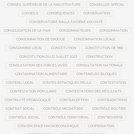
CONSEIL SUPÉRIEUR DE LA MAGISTRATURE
CONSEILLER SPÉCIAL
CONSEILS
CONSÉQUENCES
CONSERVATION
CONSERVATOIRE BALLA FASSÉKÉ KOUYATÉ
CONSOLIDATION DE LA PAIX
CONSOMMATEURS
CONSOMMATION
CONSOMMATION DE DROGUE
CONSOMMATION LOCALE
CONSOMMER LOCAL
CONSTITUTION
CONSTITUTION DE 1992
CONSTITUTION DU 22 JUILLET 2023
CONSTRUCTION
CONSULTATION DES FORCES VIVES
CONSULTATION NATIONALE
CONTAMINATION ALIMENTAIRE
CONTENEURS BLOQUÉS
CONTENU LOCAL
CONTES INITIATIQUES PEULS
CONTESTATION
CONTESTATION POPULAIRE
CONTESTATIONS DES RÉSULTATS
CONTINUITÉ PÉDAGOGIQUE
CONTRACEPTION
CONTRADICTIONS
CONTRAT SOCIAL
CONTRÔLE MIGRATOIRE
CONTRÔLE ROUTIER
CONTRÔLE SOCIAL
CONTRÔLE TERRITORIAL
CONTROVERSE
CONVERGENCE MACROÉCONOMIQUE
COOPEERATION