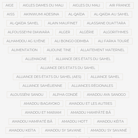
AIGE
AIGLES DAMES DU MALI
AIGLES DU MALI
AIR FRANCE
AISS
AKINWUMI ADESINA
AL-QAÏDA
AL-QAÏDA AU SAHEL
AL-QAÏDA SAHEL
ALAIN MAUFINET
ALASSANE OUATTARA
ALFOUSSEYNI DIAWARA
ALGER
ALGÉRIE
ALGORITHMES
ALHAMDOU AG ILYÈNE
ALI BONGO ODIMBA
ALI FARKA TOURÉ
ALIMENTATION
ALIOUNE TINE
ALLAITEMENT MATERNEL
ALLEMAGNE
ALLIANCE DES ÉTATS DU SAHEL
ALLIANCE DES ETATS DU SAHEL
ALLIANCE DES ÉTATS DU SAHEL (AES)
ALLIANCE SAHEL
ALLIANCE SAHÉLIENNE
ALLIANCES RÉGIONALES
ALOUSSÉNI SANOU
ALPHA CONDÉ
AMADOU AYA SANOGO
AMADOU BAGAYOKO
AMADOU ET LES AUTRES
AMADOU ET MARIAM
AMADOU HAMPÂTÉ BÂ
AMADOU HAMPATÉ BÂ
AMADOU HOTT
AMADOU KÉITA
AMADOU KEÏTA
AMADOU SY SAVANE
AMADOU SY SAVANÉ