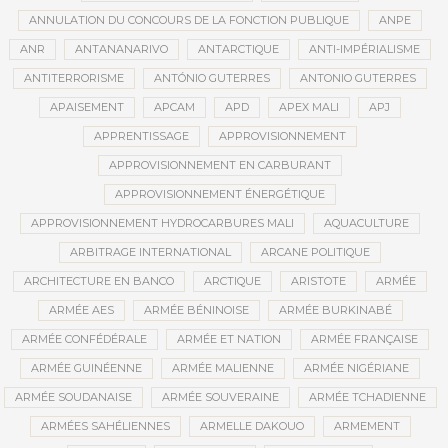
ANNULATION DU CONCOURS DE LA FONCTION PUBLIQUE
ANPE
ANR
ANTANANARIVO
ANTARCTIQUE
ANTI-IMPÉRIALISME
ANTITERRORISME
ANTÓNIO GUTERRES
ANTONIO GUTERRES
APAISEMENT
APCAM
APD
APEX MALI
APJ
APPRENTISSAGE
APPROVISIONNEMENT
APPROVISIONNEMENT EN CARBURANT
APPROVISIONNEMENT ÉNERGÉTIQUE
APPROVISIONNEMENT HYDROCARBURES MALI
AQUACULTURE
ARBITRAGE INTERNATIONAL
ARCANE POLITIQUE
ARCHITECTURE EN BANCO
ARCTIQUE
ARISTOTE
ARMÉE
ARMÉE AES
ARMÉE BÉNINOISE
ARMÉE BURKINABÉ
ARMÉE CONFÉDÉRALE
ARMÉE ET NATION
ARMÉE FRANÇAISE
ARMÉE GUINÉENNE
ARMÉE MALIENNE
ARMÉE NIGÉRIANE
ARMÉE SOUDANAISE
ARMÉE SOUVERAINE
ARMÉE TCHADIENNE
ARMÉES SAHÉLIENNES
ARMELLE DAKOUO
ARMEMENT