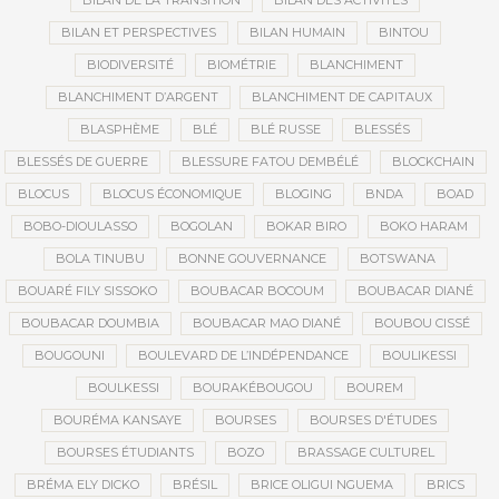
BILAN DE LA TRANSITION
BILAN DES ACTIVITÉS
BILAN ET PERSPECTIVES
BILAN HUMAIN
BINTOU
BIODIVERSITÉ
BIOMÉTRIE
BLANCHIMENT
BLANCHIMENT D’ARGENT
BLANCHIMENT DE CAPITAUX
BLASPHÈME
BLÉ
BLÉ RUSSE
BLESSÉS
BLESSÉS DE GUERRE
BLESSURE FATOU DEMBÉLÉ
BLOCKCHAIN
BLOCUS
BLOCUS ÉCONOMIQUE
BLOGING
BNDA
BOAD
BOBO-DIOULASSO
BOGOLAN
BOKAR BIRO
BOKO HARAM
BOLA TINUBU
BONNE GOUVERNANCE
BOTSWANA
BOUARÉ FILY SISSOKO
BOUBACAR BOCOUM
BOUBACAR DIANÉ
BOUBACAR DOUMBIA
BOUBACAR MAO DIANÉ
BOUBOU CISSÉ
BOUGOUNI
BOULEVARD DE L’INDÉPENDANCE
BOULIKESSI
BOULKESSI
BOURAKÉBOUGOU
BOUREM
BOURÉMA KANSAYE
BOURSES
BOURSES D'ÉTUDES
BOURSES ÉTUDIANTS
BOZO
BRASSAGE CULTUREL
BRÉMA ELY DICKO
BRÉSIL
BRICE OLIGUI NGUEMA
BRICS