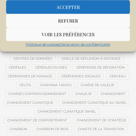
CENTRALE SOLAIRE DE SANANKOROBA
CENTRALES SOLAIRES
ACCEPTER
CENTRE D'INTELLIGENCE ARTIFICIELLE
REFUSER
CENTRE DE SANTÉ COMMUNAUTAIRE
CENTRE DU MALI
CENTRE INTERNATIONAL DE CONFÉRENCES DE BAMAKO
VOIR LES PRÉFÉRENCES
CENTRE MALI
Politique de cookies
Déclaration de confidentialité
CENTRE NATIONAL DES EXAMENS ET CONCOURS DE L’ÉDUCATION
CENTRES DE DONNÉES
CERCLE DE RÉFLEXION À DISTANCE
CÉRÉALES
CÉRÉALES RUSSES
CÉRÉMONIE DE DÉCORATION
CÉRÉMONIES DE MARIAGE
CÉRÉMONIES SOCIALES
CERVEAU
CEUTA
CHAHANA TAKIOU
CHAÎNE DE VALEUR
CHAÎNES D’APPROVISIONNEMENT
CHALEUR
CHANGEMENT
CHANGEMENT CLIMATIQUE
CHANGEMENT CLIMATIQUE AU SAHEL
CHANGEMENT CLIMATIQUE SAHEL
CHANGEMENT DE COMPORTEMENT
CHANGEMENT DE STRATÉGIE
CHARBON
CHARBON DE BOIS
CHARTE DE LA TRANSITION