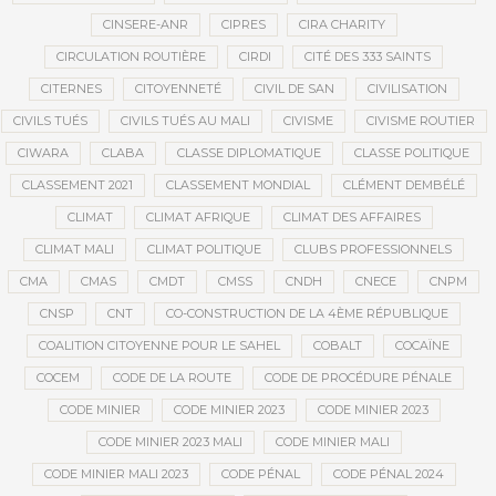
CINSERE-ANR
CIPRES
CIRA CHARITY
CIRCULATION ROUTIÈRE
CIRDI
CITÉ DES 333 SAINTS
CITERNES
CITOYENNETÉ
CIVIL DE SAN
CIVILISATION
CIVILS TUÉS
CIVILS TUÉS AU MALI
CIVISME
CIVISME ROUTIER
CIWARA
CLABA
CLASSE DIPLOMATIQUE
CLASSE POLITIQUE
CLASSEMENT 2021
CLASSEMENT MONDIAL
CLÉMENT DEMBÉLÉ
CLIMAT
CLIMAT AFRIQUE
CLIMAT DES AFFAIRES
CLIMAT MALI
CLIMAT POLITIQUE
CLUBS PROFESSIONNELS
CMA
CMAS
CMDT
CMSS
CNDH
CNECE
CNPM
CNSP
CNT
CO-CONSTRUCTION DE LA 4ÈME RÉPUBLIQUE
COALITION CITOYENNE POUR LE SAHEL
COBALT
COCAÏNE
COCEM
CODE DE LA ROUTE
CODE DE PROCÉDURE PÉNALE
CODE MINIER
CODE MINIER 2023
CODE MINIER 2023
CODE MINIER 2023 MALI
CODE MINIER MALI
CODE MINIER MALI 2023
CODE PÉNAL
CODE PÉNAL 2024