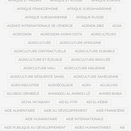
AFRIQUE ET MÉDIAS
AFRIQUE ET RUSSIE
AFRIQUE EUROPE
AFRIQUE FRANCOPHONE
AFRIQUE SUBSAHARIENNE
AFRIQUE SUBSAHRIENNE
AFRIQUE-RUSSIE
AGENCE INTERNATIONALE DE L’ÉNERGIE
AGENDA 2063
AGOA
AGRESSION
AGRESSION ASSIMI GOITA
AGRICULTEURS
AGRICULTURE
AGRICULTURE AFRICAINE
AGRICULTURE CONTRACTUELLE
AGRICULTURE DURABLE
AGRICULTURE ET ÉLEVAGE
AGRICULTURE IRRIGUÉE
AGRICULTURE MALI
AGRICULTURE MALIENNE
AGRICULTURE RÉSILIENTE SAHEL
AGRICULTURE SAHÉLIENNE
AGRO-INDUSTRIE
AGROÉCOLOGIE
AGRV
AGUELHOC
AGUIBOU DEMBÉLÉ
AHMADOU AL AMINOU LÔ
AHMED BABA
AÏCHA YATABARY
AÏD EL-FITR
AÏD EL-KÉBIR
AIDE ALIMENTAIRE
AIDE AU DÉVELOPPEMENT
AIDE FINANCIÈRE
AIDE HUMANITAIRE
AIDE INTERNATIONALE
AIDE PUBLIQUE AU DÉVELOPPEMENT
AIDES HUMANITAIRES
AIE