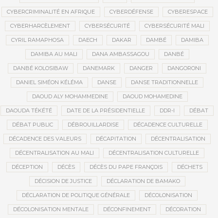
CYBERCRIMINALITÉ EN AFRIQUE
CYBERDÉFENSE
CYBERESPACE
CYBERHARCÈLEMENT
CYBERSÉCURITÉ
CYBERSÉCURITÉ MALI
CYRIL RAMAPHOSA
DAECH
DAKAR
DAMBÉ
DAMIBA
DAMIBA AU MALI
DANA AMBASSAGOU
DANBÉ
DANBÉ KOLOSIBAW
DANEMARK
DANGER
DANGORONI
DANIEL SIMÉON KÉLÉMA
DANSE
DANSE TRADITIONNELLE
DAOUD ALY MOHAMMEDINE
DAOUD MOHAMEDINE
DAOUDA TÉKÉTÉ
DATE DE LA PRÉSIDENTIELLE
DDR-I
DÉBAT
DÉBAT PUBLIC
DÉBROUILLARDISE
DÉCADENCE CULTURELLE
DÉCADENCE DES VALEURS
DÉCAPITATION
DÉCENTRALISATION
DÉCENTRALISATION AU MALI
DÉCENTRALISATION CULTURELLE
DÉCEPTION
DÉCÈS
DÉCÈS DU PAPE FRANÇOIS
DÉCHETS
DÉCISION DE JUSTICE
DÉCLARATION DE BAMAKO
DÉCLARATION DE POLITIQUE GÉNÉRALE
DÉCOLONISATION
DÉCOLONISATION MENTALE
DÉCONFINEMENT
DÉCORATION