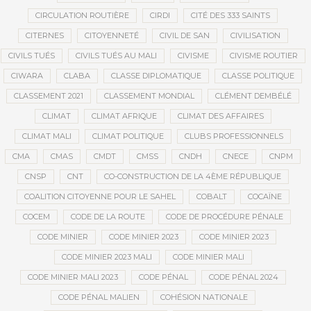
CIRCULATION ROUTIÈRE
CIRDI
CITÉ DES 333 SAINTS
CITERNES
CITOYENNETÉ
CIVIL DE SAN
CIVILISATION
CIVILS TUÉS
CIVILS TUÉS AU MALI
CIVISME
CIVISME ROUTIER
CIWARA
CLABA
CLASSE DIPLOMATIQUE
CLASSE POLITIQUE
CLASSEMENT 2021
CLASSEMENT MONDIAL
CLÉMENT DEMBÉLÉ
CLIMAT
CLIMAT AFRIQUE
CLIMAT DES AFFAIRES
CLIMAT MALI
CLIMAT POLITIQUE
CLUBS PROFESSIONNELS
CMA
CMAS
CMDT
CMSS
CNDH
CNECE
CNPM
CNSP
CNT
CO-CONSTRUCTION DE LA 4ÈME RÉPUBLIQUE
COALITION CITOYENNE POUR LE SAHEL
COBALT
COCAÏNE
COCEM
CODE DE LA ROUTE
CODE DE PROCÉDURE PÉNALE
CODE MINIER
CODE MINIER 2023
CODE MINIER 2023
CODE MINIER 2023 MALI
CODE MINIER MALI
CODE MINIER MALI 2023
CODE PÉNAL
CODE PÉNAL 2024
CODE PÉNAL MALIEN
COHÉSION NATIONALE