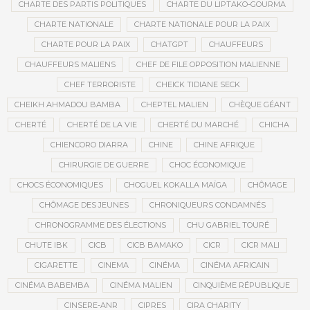
CHARTE DES PARTIS POLITIQUES
CHARTE DU LIPTAKO-GOURMA
CHARTE NATIONALE
CHARTE NATIONALE POUR LA PAIX
CHARTE POUR LA PAIX
CHATGPT
CHAUFFEURS
CHAUFFEURS MALIENS
CHEF DE FILE OPPOSITION MALIENNE
CHEF TERRORISTE
CHEICK TIDIANE SECK
CHEIKH AHMADOU BAMBA
CHEPTEL MALIEN
CHÈQUE GÉANT
CHERTÉ
CHERTÉ DE LA VIE
CHERTÉ DU MARCHÉ
CHICHA
CHIENCORO DIARRA
CHINE
CHINE AFRIQUE
CHIRURGIE DE GUERRE
CHOC ÉCONOMIQUE
CHOCS ÉCONOMIQUES
CHOGUEL KOKALLA MAÏGA
CHÔMAGE
CHÔMAGE DES JEUNES
CHRONIQUEURS CONDAMNÉS
CHRONOGRAMME DES ÉLECTIONS
CHU GABRIEL TOURÉ
CHUTE IBK
CICB
CICB BAMAKO
CICR
CICR MALI
CIGARETTE
CINEMA
CINÉMA
CINÉMA AFRICAIN
CINÉMA BABEMBA
CINÉMA MALIEN
CINQUIÈME RÉPUBLIQUE
CINSERE-ANR
CIPRES
CIRA CHARITY