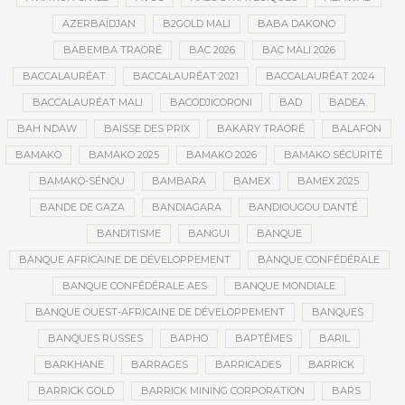
AZERBAÏDJAN
B2GOLD MALI
BABA DAKONO
BABEMBA TRAORÉ
BAC 2026
BAC MALI 2026
BACCALAURÉAT
BACCALAURÉAT 2021
BACCALAURÉAT 2024
BACCALAURÉAT MALI
BACODJICORONI
BAD
BADEA
BAH NDAW
BAISSE DES PRIX
BAKARY TRAORÉ
BALAFON
BAMAKO
BAMAKO 2025
BAMAKO 2026
BAMAKO SÉCURITÉ
BAMAKO-SÉNOU
BAMBARA
BAMEX
BAMEX 2025
BANDE DE GAZA
BANDIAGARA
BANDIOUGOU DANTÉ
BANDITISME
BANGUI
BANQUE
BANQUE AFRICAINE DE DÉVELOPPEMENT
BANQUE CONFÉDÉRALE
BANQUE CONFÉDÉRALE AES
BANQUE MONDIALE
BANQUE OUEST-AFRICAINE DE DÉVELOPPEMENT
BANQUES
BANQUES RUSSES
BAPHO
BAPTÊMES
BARIL
BARKHANE
BARRAGES
BARRICADES
BARRICK
BARRICK GOLD
BARRICK MINING CORPORATION
BARS