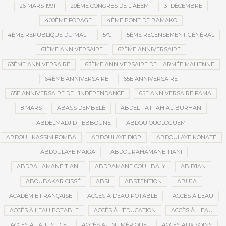
26 MARS 1991
29ÈME CONGRÈS DE L'AEEM
31 DÉCEMBRE
400ÈME FORAGE
4ÈME PONT DE BAMAKO
4ÈME RÉPUBLIQUE DU MALI
5°C
5ÈME RECENSEMENT GÉNÉRAL
61ÈME ANNIVERSAIRE
62ÈME ANNIVERSAIRE
63ÈME ANNIVERSAIRE
63ÈME ANNIVERSAIRE DE L'ARMÉE MALIENNE
64ÈME ANNIVERSAIRE
65E ANNIVERSAIRE
65E ANNIVERSAIRE DE L’INDÉPENDANCE
65E ANNIVERSAIRE FAMA
8 MARS
ABASS DEMBÉLÉ
ABDEL FATTAH AL-BURHAN
ABDELMADJID TEBBOUNE
ABDOU OUOLOGUEM
ABDOUL KASSIM FOMBA
ABDOULAYE DIOP
ABDOULAYE KONATÉ
ABDOULAYE MAÏGA
ABDOURAHAMANE TIANI
ABDRAHAMANE TIANI
ABDRAMANE COULIBALY
ABIDJAN
ABOUBAKAR CISSÉ
ABSI
ABSTENTION
ABUJA
ACADÉMIE FRANÇAISE
ACCÈS À L'EAU POTABLE
ACCÈS À L’EAU
ACCÈS À L’EAU POTABLE
ACCÈS À L’ÉDUCATION
ACCÈS À L'EAU
ACCÈS À LA JUSTICE
ACCÈS AU NUMÉRIQUE
ACCÈS AUX SOINS