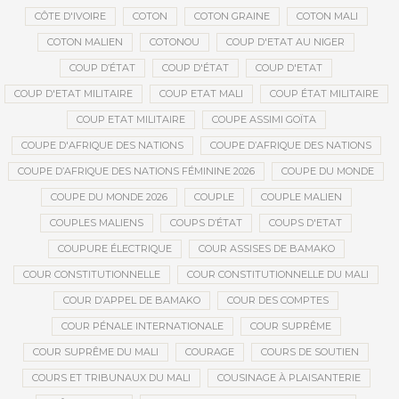
CÔTE D'IVOIRE
COTON
COTON GRAINE
COTON MALI
COTON MALIEN
COTONOU
COUP D'ETAT AU NIGER
COUP D’ÉTAT
COUP D'ÉTAT
COUP D'ETAT
COUP D'ETAT MILITAIRE
COUP ETAT MALI
COUP ÉTAT MILITAIRE
COUP ETAT MILITAIRE
COUPE ASSIMI GOÏTA
COUPE D'AFRIQUE DES NATIONS
COUPE D’AFRIQUE DES NATIONS
COUPE D’AFRIQUE DES NATIONS FÉMININE 2026
COUPE DU MONDE
COUPE DU MONDE 2026
COUPLE
COUPLE MALIEN
COUPLES MALIENS
COUPS D’ÉTAT
COUPS D'ETAT
COUPURE ÉLECTRIQUE
COUR ASSISES DE BAMAKO
COUR CONSTITUTIONNELLE
COUR CONSTITUTIONNELLE DU MALI
COUR D’APPEL DE BAMAKO
COUR DES COMPTES
COUR PÉNALE INTERNATIONALE
COUR SUPRÊME
COUR SUPRÊME DU MALI
COURAGE
COURS DE SOUTIEN
COURS ET TRIBUNAUX DU MALI
COUSINAGE À PLAISANTERIE