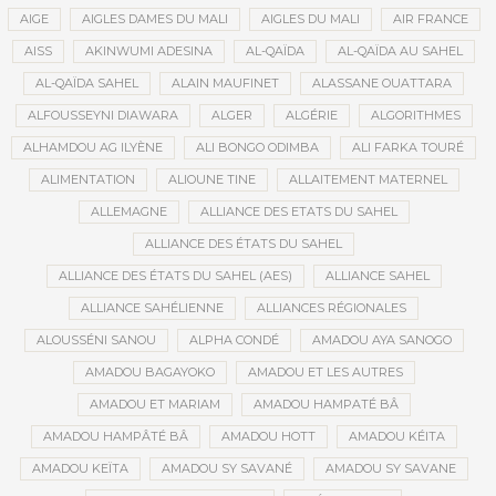
AIGE
AIGLES DAMES DU MALI
AIGLES DU MALI
AIR FRANCE
AISS
AKINWUMI ADESINA
AL-QAÏDA
AL-QAÏDA AU SAHEL
AL-QAÏDA SAHEL
ALAIN MAUFINET
ALASSANE OUATTARA
ALFOUSSEYNI DIAWARA
ALGER
ALGÉRIE
ALGORITHMES
ALHAMDOU AG ILYÈNE
ALI BONGO ODIMBA
ALI FARKA TOURÉ
ALIMENTATION
ALIOUNE TINE
ALLAITEMENT MATERNEL
ALLEMAGNE
ALLIANCE DES ETATS DU SAHEL
ALLIANCE DES ÉTATS DU SAHEL
ALLIANCE DES ÉTATS DU SAHEL (AES)
ALLIANCE SAHEL
ALLIANCE SAHÉLIENNE
ALLIANCES RÉGIONALES
ALOUSSÉNI SANOU
ALPHA CONDÉ
AMADOU AYA SANOGO
AMADOU BAGAYOKO
AMADOU ET LES AUTRES
AMADOU ET MARIAM
AMADOU HAMPATÉ BÂ
AMADOU HAMPÂTÉ BÂ
AMADOU HOTT
AMADOU KÉITA
AMADOU KEÏTA
AMADOU SY SAVANÉ
AMADOU SY SAVANE