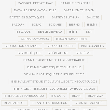
BASSIROU DIOMAYE FAYE
BATAILLE DES RÉCITS
BATAILLE INFORMATIONNELLE
BATAILLON TCHADIEN
BATTERIES ÉLECTRIQUES
BATTERIES LITHIUM
BAUXITE
BAZOUM
BCEAO
BCID-AES
BEIJING
BELÉM
BELGIQUE
BEN LE CERVEAU
BÉNIN
BER
BERNARD AYLWARD
BESOIN HUMANITAIRE
BESOINS HUMANITAIRES
BEURRE DE KARITÉ
BIAIS COGNITIFS
BIBLIOTHÈQUES
BICÉPHALISME
BIEN-ÊTRE
BIENNALE AFRICAINE DE LA PHOTOGRAPHIE
BIENNALE ARTISTIQUE ET CULTURELLE
BIENNALE ARTISTIQUE ET CULTURELLE 2025
BIENNALE ARTISTIQUE ET CULTURELLE DE TOMBOUCTOU 2025
BIENNALE ARTISTIQUE ET CULTURELLE TOMBOUCTOU 2025
BIENNALE DE TOMBOUCTOU
BIG DATA
BILAN
BILAN 2024
BILAN ANNUEL
BILAN DE LA TRANSITION
BILAN DES ACTIVITÉS