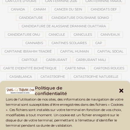
CAN CÔTE D'IVOIRE
CAN FÉMININE 2026
CAN FÉMININE MAROC
CANADA
CANAM
CANCER DU SEIN
CANDIDATS DEF
CANDIDATURE
CANDIDATURE D'OUSMANE SONKO
CANDIDATURE DE ALASSANE DRAMANE OUATTARA
CANDIDATURE ONU
CANICULE
CANICULES
CANIVEAUX
CANNABIS
CANTINES SCOLAIRES
CAP
CAPITAINE IBRAHIM TRAORÉ
CAPITAL HUMAIN
CAPITAL SOCIAL
CAPITOLE
CARBURANT
CARBURANT MALI
CARTE D’IDENTITÉ BIOMÉTRIQUE
CARTE NINA
CARTONS ROUGES
CASABLANCA
CATASTROPHE
CATASTROPHE NATURELLE
CATASTROPHES CLIMATIQUES
CATASTROPHES NATURELLES
Politique de
confidentialité
CAUTION 10 000 DOLLARS
CAUTION DE VISA
CDAT
CECOGEC
Lors de l’utilisation de nos sites, des informations de navigation de votre
CÉDÉAO
CEDEAO
CEI
CÉLÉBRATION NATIONALE
CEMAC
terminal sont susceptibles d’être enregistrées dans des fichiers « Cookies
». Ces fichiers sont installés sur votre terminal en fonction de vos choix,
CEMAPI
CEN-SNESUP
CENOU
CENSURE
modifiables à tout moment. Un cookie est un fichier enregistré sur le
CENTRAFRIQUE
CENTRALE SOLAIRE
disque dur de votre terminal, permettant à l’émetteur d’identifier le
terminal pendant sa durée de validation.
CENTRALE SOLAIRE DE SANANKOROBA
CENTRALES SOLAIRES