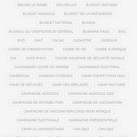
BRUNO LE MAIRE
BRUXELLES
BUDGET 2027-2029
BUDGET AGRICOLE
BUDGET DE LA PRÉSIDENCE
BUDGET NATIONAL
BUMDA
BUREAU DU VÉRIFICATEUR GÉNÉRAL
BURKINA FASO
BVG
BYD
CAAT
CACAO
CADASTRE
CADEAUX
CADRE DE CONCERTATION
CADRE DE VIE
CADRE JURIDIQUE
CAF
CAFÉ PHILO
CAISSE MALIENNE DE SÉCURITÉ SOCIALE
CALENDRIER COUPE DU MONDE
CALENDRIER ÉLECTORAL
CAMEROUN
CAMIONS-CITERNES
CAMP COMPÉTITION MALI
CAMP DE RÉFUGIÉS
CAMP DES DÉPLACÉS
CAMP MILITAIRE
CAMPAGNE AGRICOLE
CAMPAGNE AGRICOLE 2025
CAMPAGNE DE DISTRIBUTION
CAMPAGNE DE VACCINATION
CAMPAGNE DE VACCINATION COVID-19 EN AFRIQUE
CAMPAGNE ÉLECTORALE
CAMPAGNE PRÉSIDENTIELLE
CAMPUS UNIVERSITAIRE
CAN 2023
CAN 2025