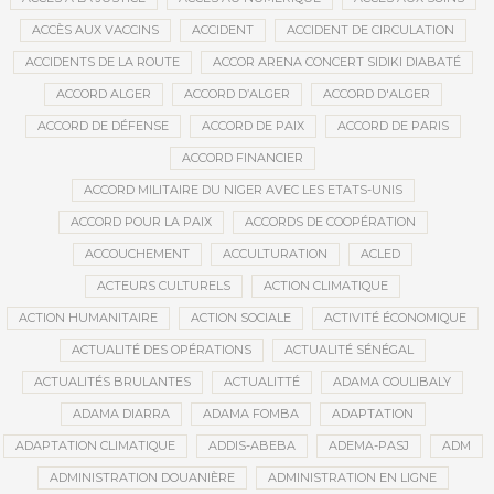
ACCÈS AUX VACCINS
ACCIDENT
ACCIDENT DE CIRCULATION
ACCIDENTS DE LA ROUTE
ACCOR ARENA CONCERT SIDIKI DIABATÉ
ACCORD ALGER
ACCORD D’ALGER
ACCORD D'ALGER
ACCORD DE DÉFENSE
ACCORD DE PAIX
ACCORD DE PARIS
ACCORD FINANCIER
ACCORD MILITAIRE DU NIGER AVEC LES ETATS-UNIS
ACCORD POUR LA PAIX
ACCORDS DE COOPÉRATION
ACCOUCHEMENT
ACCULTURATION
ACLED
ACTEURS CULTURELS
ACTION CLIMATIQUE
ACTION HUMANITAIRE
ACTION SOCIALE
ACTIVITÉ ÉCONOMIQUE
ACTUALITÉ DES OPÉRATIONS
ACTUALITÉ SÉNÉGAL
ACTUALITÉS BRULANTES
ACTUALITTÉ
ADAMA COULIBALY
ADAMA DIARRA
ADAMA FOMBA
ADAPTATION
ADAPTATION CLIMATIQUE
ADDIS-ABEBA
ADEMA-PASJ
ADM
ADMINISTRATION DOUANIÈRE
ADMINISTRATION EN LIGNE