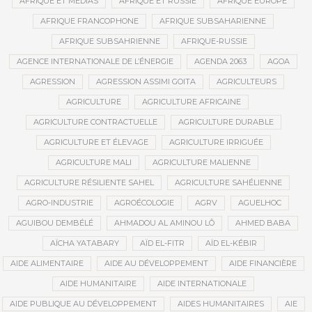
AFRIQUE ET MÉDIAS
AFRIQUE ET RUSSIE
AFRIQUE EUROPE
AFRIQUE FRANCOPHONE
AFRIQUE SUBSAHARIENNE
AFRIQUE SUBSAHRIENNE
AFRIQUE-RUSSIE
AGENCE INTERNATIONALE DE L’ÉNERGIE
AGENDA 2063
AGOA
AGRESSION
AGRESSION ASSIMI GOITA
AGRICULTEURS
AGRICULTURE
AGRICULTURE AFRICAINE
AGRICULTURE CONTRACTUELLE
AGRICULTURE DURABLE
AGRICULTURE ET ÉLEVAGE
AGRICULTURE IRRIGUÉE
AGRICULTURE MALI
AGRICULTURE MALIENNE
AGRICULTURE RÉSILIENTE SAHEL
AGRICULTURE SAHÉLIENNE
AGRO-INDUSTRIE
AGROÉCOLOGIE
AGRV
AGUELHOC
AGUIBOU DEMBÉLÉ
AHMADOU AL AMINOU LÔ
AHMED BABA
AÏCHA YATABARY
AÏD EL-FITR
AÏD EL-KÉBIR
AIDE ALIMENTAIRE
AIDE AU DÉVELOPPEMENT
AIDE FINANCIÈRE
AIDE HUMANITAIRE
AIDE INTERNATIONALE
AIDE PUBLIQUE AU DÉVELOPPEMENT
AIDES HUMANITAIRES
AIE