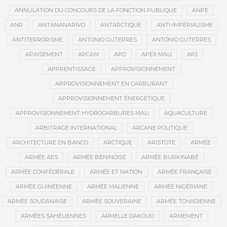
ANNULATION DU CONCOURS DE LA FONCTION PUBLIQUE
ANPE
ANR
ANTANANARIVO
ANTARCTIQUE
ANTI-IMPÉRIALISME
ANTITERRORISME
ANTONIO GUTERRES
ANTÓNIO GUTERRES
APAISEMENT
APCAM
APD
APEX MALI
APJ
APPRENTISSAGE
APPROVISIONNEMENT
APPROVISIONNEMENT EN CARBURANT
APPROVISIONNEMENT ÉNERGÉTIQUE
APPROVISIONNEMENT HYDROCARBURES MALI
AQUACULTURE
ARBITRAGE INTERNATIONAL
ARCANE POLITIQUE
ARCHITECTURE EN BANCO
ARCTIQUE
ARISTOTE
ARMÉE
ARMÉE AES
ARMÉE BÉNINOISE
ARMÉE BURKINABÉ
ARMÉE CONFÉDÉRALE
ARMÉE ET NATION
ARMÉE FRANÇAISE
ARMÉE GUINÉENNE
ARMÉE MALIENNE
ARMÉE NIGÉRIANE
ARMÉE SOUDANAISE
ARMÉE SOUVERAINE
ARMÉE TCHADIENNE
ARMÉES SAHÉLIENNES
ARMELLE DAKOUO
ARMEMENT