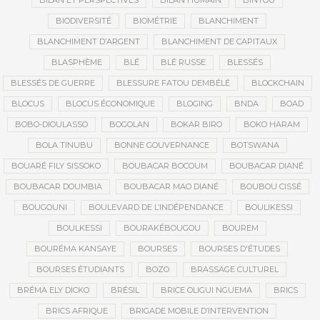
BILAN ET PERSPECTIVES
BILAN HUMAIN
BINTOU
BIODIVERSITÉ
BIOMÉTRIE
BLANCHIMENT
BLANCHIMENT D’ARGENT
BLANCHIMENT DE CAPITAUX
BLASPHÈME
BLÉ
BLÉ RUSSE
BLESSÉS
BLESSÉS DE GUERRE
BLESSURE FATOU DEMBÉLÉ
BLOCKCHAIN
BLOCUS
BLOCUS ÉCONOMIQUE
BLOGING
BNDA
BOAD
BOBO-DIOULASSO
BOGOLAN
BOKAR BIRO
BOKO HARAM
BOLA TINUBU
BONNE GOUVERNANCE
BOTSWANA
BOUARÉ FILY SISSOKO
BOUBACAR BOCOUM
BOUBACAR DIANÉ
BOUBACAR DOUMBIA
BOUBACAR MAO DIANÉ
BOUBOU CISSÉ
BOUGOUNI
BOULEVARD DE L’INDÉPENDANCE
BOULIKESSI
BOULKESSI
BOURAKÉBOUGOU
BOUREM
BOURÉMA KANSAYE
BOURSES
BOURSES D'ÉTUDES
BOURSES ÉTUDIANTS
BOZO
BRASSAGE CULTUREL
BRÉMA ELY DICKO
BRÉSIL
BRICE OLIGUI NGUEMA
BRICS
BRICS AFRIQUE
BRIGADE MOBILE D’INTERVENTION