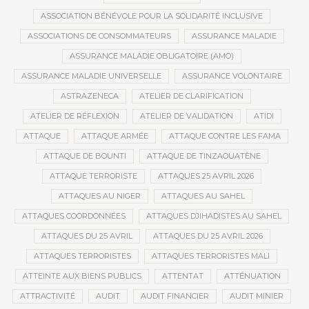
ASSOCIATION BÉNÉVOLE POUR LA SOLIDARITÉ INCLUSIVE
ASSOCIATIONS DE CONSOMMATEURS
ASSURANCE MALADIE
ASSURANCE MALADIE OBLIGATOIRE (AMO)
ASSURANCE MALADIE UNIVERSELLE
ASSURANCE VOLONTAIRE
ASTRAZENECA
ATELIER DE CLARIFICATION
ATELIER DE RÉFLEXION
ATELIER DE VALIDATION
ATIDI
ATTAQUE
ATTAQUE ARMÉE
ATTAQUE CONTRE LES FAMA
ATTAQUE DE BOUNTI
ATTAQUE DE TINZAOUATÈNE
ATTAQUE TERRORISTE
ATTAQUES 25 AVRIL 2026
ATTAQUES AU NIGER
ATTAQUES AU SAHEL
ATTAQUES COORDONNÉES
ATTAQUES DJIHADISTES AU SAHEL
ATTAQUES DU 25 AVRIL
ATTAQUES DU 25 AVRIL 2026
ATTAQUES TERRORISTES
ATTAQUES TERRORISTES MALI
ATTEINTE AUX BIENS PUBLICS
ATTENTAT
ATTÉNUATION
ATTRACTIVITÉ
AUDIT
AUDIT FINANCIER
AUDIT MINIER