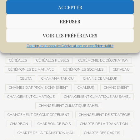
CENTRE D'INTELLIGENCE ARTIFICIELLE
ACCEPTER
CENTRE DE SANTÉ COMMUNAUTAIRE
CENTRE DU MALI
REFUSER
CENTRE INTERNATIONAL DE CONFÉRENCES DE BAMAKO
CENTRE MALI
VOIR LES PRÉFÉRENCES
CENTRE NATIONAL DES EXAMENS ET CONCOURS DE L’ÉDUCATION
Politique de cookies
Déclaration de confidentialité
CENTRES DE DONNÉES
CERCLE DE RÉFLEXION À DISTANCE
CÉRÉALES
CÉRÉALES RUSSES
CÉRÉMONIE DE DÉCORATION
CÉRÉMONIES DE MARIAGE
CÉRÉMONIES SOCIALES
CERVEAU
CEUTA
CHAHANA TAKIOU
CHAÎNE DE VALEUR
CHAÎNES D’APPROVISIONNEMENT
CHALEUR
CHANGEMENT
CHANGEMENT CLIMATIQUE
CHANGEMENT CLIMATIQUE AU SAHEL
CHANGEMENT CLIMATIQUE SAHEL
CHANGEMENT DE COMPORTEMENT
CHANGEMENT DE STRATÉGIE
CHARBON
CHARBON DE BOIS
CHARTE DE LA TRANSITION
CHARTE DE LA TRANSITION MALI
CHARTE DES PARTIS