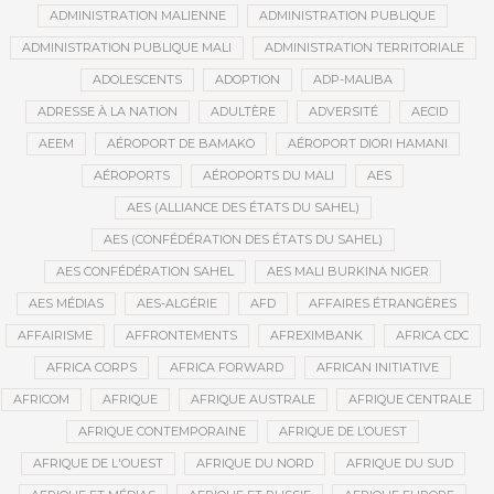
ADMINISTRATION MALIENNE
ADMINISTRATION PUBLIQUE
ADMINISTRATION PUBLIQUE MALI
ADMINISTRATION TERRITORIALE
ADOLESCENTS
ADOPTION
ADP-MALIBA
ADRESSE À LA NATION
ADULTÈRE
ADVERSITÉ
AECID
AEEM
AÉROPORT DE BAMAKO
AÉROPORT DIORI HAMANI
AÉROPORTS
AÉROPORTS DU MALI
AES
AES (ALLIANCE DES ÉTATS DU SAHEL)
AES (CONFÉDÉRATION DES ÉTATS DU SAHEL)
AES CONFÉDÉRATION SAHEL
AES MALI BURKINA NIGER
AES MÉDIAS
AES-ALGÉRIE
AFD
AFFAIRES ÉTRANGÈRES
AFFAIRISME
AFFRONTEMENTS
AFREXIMBANK
AFRICA CDC
AFRICA CORPS
AFRICA FORWARD
AFRICAN INITIATIVE
AFRICOM
AFRIQUE
AFRIQUE AUSTRALE
AFRIQUE CENTRALE
AFRIQUE CONTEMPORAINE
AFRIQUE DE L’OUEST
AFRIQUE DE L'OUEST
AFRIQUE DU NORD
AFRIQUE DU SUD