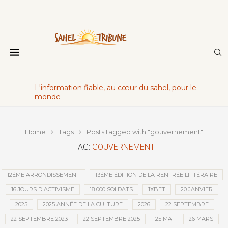
L'information fiable, au cœur du sahel, pour le
monde
Home
Tags
Posts tagged with "gouvernement"
TAG:
GOUVERNEMENT
12ÈME ARRONDISSEMENT
13ÈME ÉDITION DE LA RENTRÉE LITTÉRAIRE
16 JOURS D'ACTIVISME
18 000 SOLDATS
1XBET
20 JANVIER
2025
2025 ANNÉE DE LA CULTURE
2026
22 SEPTEMBRE
22 SEPTEMBRE 2023
22 SEPTEMBRE 2025
25 MAI
26 MARS