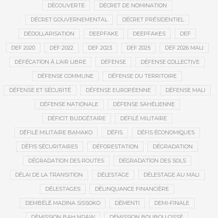
DÉCOUVERTE
DÉCRET DE NOMINATION
DÉCRET GOUVERNEMENTAL
DÉCRET PRÉSIDENTIEL
DÉDOLLARISATION
DEEPFAKE
DEEPFAKES
DEF
DEF 2020
DEF 2022
DEF 2023
DEF 2025
DEF 2026 MALI
DÉFÉCATION À L’AIR LIBRE
DÉFENSE
DÉFENSE COLLECTIVE
DÉFENSE COMMUNE
DÉFENSE DU TERRITOIRE
DÉFENSE ET SÉCURITÉ
DÉFENSE EUROPÉENNE
DÉFENSE MALI
DÉFENSE NATIONALE
DÉFENSE SAHÉLIENNE
DÉFICIT BUDGÉTAIRE
DÉFILÉ MILITAIRE
DÉFILÉ MILITAIRE BAMAKO
DÉFIS
DÉFIS ÉCONOMIQUES
DÉFIS SÉCURITAIRES
DÉFORESTATION
DÉGRADATION
DÉGRADATION DES ROUTES
DÉGRADATION DES SOLS
DÉLAI DE LA TRANSITION
DÉLESTAGE
DÉLESTAGE AU MALI
DÉLESTAGES
DÉLINQUANCE FINANCIÈRE
DEMBÉLÉ MADINA SISSOKO
DÉMENTI
DEMI-FINALE
DÉMISSION BAH NDAW
DÉMISSION BOUBOU CISSÉ