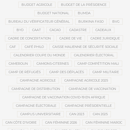
BUDGET AGRICOLE
BUDGET DE LA PRÉSIDENCE
BUDGET NATIONAL
BUMDA
BUREAU DU VÉRIFICATEUR GÉNÉRAL
BURKINA FASO
BVG
BYD
CAAT
CACAO
CADASTRE
CADEAUX
CADRE DE CONCERTATION
CADRE DE VIE
CADRE JURIDIQUE
CAF
CAFÉ PHILO
CAISSE MALIENNE DE SÉCURITÉ SOCIALE
CALENDRIER COUPE DU MONDE
CALENDRIER ÉLECTORAL
CAMEROUN
CAMIONS-CITERNES
CAMP COMPÉTITION MALI
CAMP DE RÉFUGIÉS
CAMP DES DÉPLACÉS
CAMP MILITAIRE
CAMPAGNE AGRICOLE
CAMPAGNE AGRICOLE 2025
CAMPAGNE DE DISTRIBUTION
CAMPAGNE DE VACCINATION
CAMPAGNE DE VACCINATION COVID-19 EN AFRIQUE
CAMPAGNE ÉLECTORALE
CAMPAGNE PRÉSIDENTIELLE
CAMPUS UNIVERSITAIRE
CAN 2023
CAN 2025
CAN CÔTE D'IVOIRE
CAN FÉMININE 2026
CAN FÉMININE MAROC