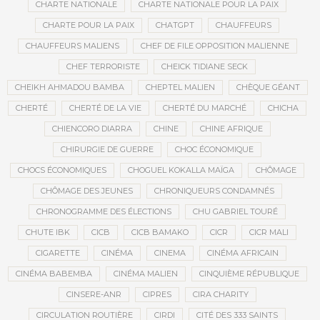
CHARTE NATIONALE
CHARTE NATIONALE POUR LA PAIX
CHARTE POUR LA PAIX
CHATGPT
CHAUFFEURS
CHAUFFEURS MALIENS
CHEF DE FILE OPPOSITION MALIENNE
CHEF TERRORISTE
CHEICK TIDIANE SECK
CHEIKH AHMADOU BAMBA
CHEPTEL MALIEN
CHÈQUE GÉANT
CHERTÉ
CHERTÉ DE LA VIE
CHERTÉ DU MARCHÉ
CHICHA
CHIENCORO DIARRA
CHINE
CHINE AFRIQUE
CHIRURGIE DE GUERRE
CHOC ÉCONOMIQUE
CHOCS ÉCONOMIQUES
CHOGUEL KOKALLA MAÏGA
CHÔMAGE
CHÔMAGE DES JEUNES
CHRONIQUEURS CONDAMNÉS
CHRONOGRAMME DES ÉLECTIONS
CHU GABRIEL TOURÉ
CHUTE IBK
CICB
CICB BAMAKO
CICR
CICR MALI
CIGARETTE
CINÉMA
CINEMA
CINÉMA AFRICAIN
CINÉMA BABEMBA
CINÉMA MALIEN
CINQUIÈME RÉPUBLIQUE
CINSERE-ANR
CIPRES
CIRA CHARITY
CIRCULATION ROUTIÈRE
CIRDI
CITÉ DES 333 SAINTS