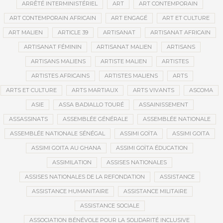
ARRÊTÉ INTERMINISTÉRIEL
ART
ART CONTEMPORAIN
ART CONTEMPORAIN AFRICAIN
ART ENGAGÉ
ART ET CULTURE
ART MALIEN
ARTICLE 39
ARTISANAT
ARTISANAT AFRICAIN
ARTISANAT FÉMININ
ARTISANAT MALIEN
ARTISANS
ARTISANS MALIENS
ARTISTE MALIEN
ARTISTES
ARTISTES AFRICAINS
ARTISTES MALIENS
ARTS
ARTS ET CULTURE
ARTS MARTIAUX
ARTS VIVANTS
ASCOMA
ASIE
ASSA BADIALLO TOURÉ
ASSAINISSEMENT
ASSASSINATS
ASSEMBLÉE GÉNÉRALE
ASSEMBLÉE NATIONALE
ASSEMBLÉE NATIONALE SÉNÉGAL
ASSIMI GOÏTA
ASSIMI GOITA
ASSIMI GOITA AU GHANA
ASSIMI GOÏTA ÉDUCATION
ASSIMILATION
ASSISES NATIONALES
ASSISES NATIONALES DE LA REFONDATION
ASSISTANCE
ASSISTANCE HUMANITAIRE
ASSISTANCE MILITAIRE
ASSISTANCE SOCIALE
ASSOCIATION BÉNÉVOLE POUR LA SOLIDARITÉ INCLUSIVE