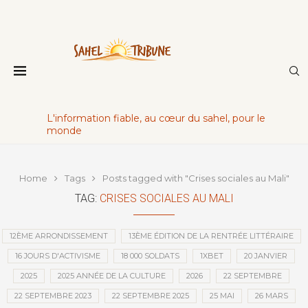
L'information fiable, au cœur du sahel, pour le
monde
Home
Tags
Posts tagged with "Crises sociales au Mali"
TAG:
CRISES SOCIALES AU MALI
12ÈME ARRONDISSEMENT
13ÈME ÉDITION DE LA RENTRÉE LITTÉRAIRE
16 JOURS D'ACTIVISME
18 000 SOLDATS
1XBET
20 JANVIER
2025
2025 ANNÉE DE LA CULTURE
2026
22 SEPTEMBRE
22 SEPTEMBRE 2023
22 SEPTEMBRE 2025
25 MAI
26 MARS