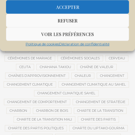
CENTRE DE SANTÉ COMMUNAUTAIRE
CENTRE DU MALI
ACCEPTER
CENTRE INTERNATIONAL DE CONFÉRENCES DE BAMAKO
REFUSER
CENTRE MALI
CENTRE NATIONAL DES EXAMENS ET CONCOURS DE L’ÉDUCATION
VOIR LES PRÉFÉRENCES
CENTRES DE DONNÉES
CERCLE DE RÉFLEXION À DISTANCE
Politique de cookies
Déclaration de confidentialité
CÉRÉALES
CÉRÉALES RUSSES
CÉRÉMONIE DE DÉCORATION
CÉRÉMONIES DE MARIAGE
CÉRÉMONIES SOCIALES
CERVEAU
CEUTA
CHAHANA TAKIOU
CHAÎNE DE VALEUR
CHAÎNES D’APPROVISIONNEMENT
CHALEUR
CHANGEMENT
CHANGEMENT CLIMATIQUE
CHANGEMENT CLIMATIQUE AU SAHEL
CHANGEMENT CLIMATIQUE SAHEL
CHANGEMENT DE COMPORTEMENT
CHANGEMENT DE STRATÉGIE
CHARBON
CHARBON DE BOIS
CHARTE DE LA TRANSITION
CHARTE DE LA TRANSITION MALI
CHARTE DES PARTIS
CHARTE DES PARTIS POLITIQUES
CHARTE DU LIPTAKO-GOURMA