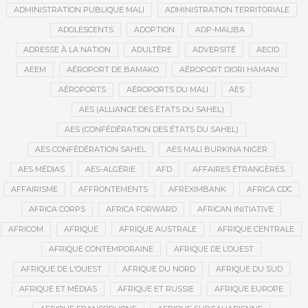
ADMINISTRATION PUBLIQUE MALI
ADMINISTRATION TERRITORIALE
ADOLESCENTS
ADOPTION
ADP-MALIBA
ADRESSE À LA NATION
ADULTÈRE
ADVERSITÉ
AECID
AEEM
AÉROPORT DE BAMAKO
AÉROPORT DIORI HAMANI
AÉROPORTS
AÉROPORTS DU MALI
AES
AES (ALLIANCE DES ÉTATS DU SAHEL)
AES (CONFÉDÉRATION DES ÉTATS DU SAHEL)
AES CONFÉDÉRATION SAHEL
AES MALI BURKINA NIGER
AES MÉDIAS
AES-ALGÉRIE
AFD
AFFAIRES ÉTRANGÈRES
AFFAIRISME
AFFRONTEMENTS
AFREXIMBANK
AFRICA CDC
AFRICA CORPS
AFRICA FORWARD
AFRICAN INITIATIVE
AFRICOM
AFRIQUE
AFRIQUE AUSTRALE
AFRIQUE CENTRALE
AFRIQUE CONTEMPORAINE
AFRIQUE DE L’OUEST
AFRIQUE DE L'OUEST
AFRIQUE DU NORD
AFRIQUE DU SUD
AFRIQUE ET MÉDIAS
AFRIQUE ET RUSSIE
AFRIQUE EUROPE