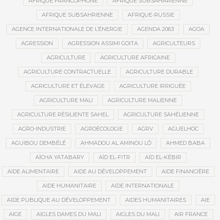
AFRIQUE FRANCOPHONE
AFRIQUE SUBSAHARIENNE
AFRIQUE SUBSAHRIENNE
AFRIQUE-RUSSIE
AGENCE INTERNATIONALE DE L’ÉNERGIE
AGENDA 2063
AGOA
AGRESSION
AGRESSION ASSIMI GOITA
AGRICULTEURS
AGRICULTURE
AGRICULTURE AFRICAINE
AGRICULTURE CONTRACTUELLE
AGRICULTURE DURABLE
AGRICULTURE ET ÉLEVAGE
AGRICULTURE IRRIGUÉE
AGRICULTURE MALI
AGRICULTURE MALIENNE
AGRICULTURE RÉSILIENTE SAHEL
AGRICULTURE SAHÉLIENNE
AGRO-INDUSTRIE
AGROÉCOLOGIE
AGRV
AGUELHOC
AGUIBOU DEMBÉLÉ
AHMADOU AL AMINOU LÔ
AHMED BABA
AÏCHA YATABARY
AÏD EL-FITR
AÏD EL-KÉBIR
AIDE ALIMENTAIRE
AIDE AU DÉVELOPPEMENT
AIDE FINANCIÈRE
AIDE HUMANITAIRE
AIDE INTERNATIONALE
AIDE PUBLIQUE AU DÉVELOPPEMENT
AIDES HUMANITAIRES
AIE
AIGE
AIGLES DAMES DU MALI
AIGLES DU MALI
AIR FRANCE