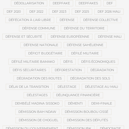
DÉDOLLARISATION
DEEPFAKE
DEEPFAKES
DEF
DEF 2020
DEF 2022
DEF 2023
DEF 2025
DEF 2026 MALI
DÉFÉCATION À L’AIR LIBRE
DÉFENSE
DÉFENSE COLLECTIVE
DÉFENSE COMMUNE
DÉFENSE DU TERRITOIRE
DÉFENSE ET SÉCURITÉ
DÉFENSE EUROPÉENNE
DÉFENSE MALI
DÉFENSE NATIONALE
DÉFENSE SAHÉLIENNE
DÉFICIT BUDGÉTAIRE
DÉFILÉ MILITAIRE
DÉFILÉ MILITAIRE BAMAKO
DÉFIS
DÉFIS ÉCONOMIQUES
DÉFIS SÉCURITAIRES
DÉFORESTATION
DÉGRADATION
DÉGRADATION DES ROUTES
DÉGRADATION DES SOLS
DÉLAI DE LA TRANSITION
DÉLESTAGE
DÉLESTAGE AU MALI
DÉLESTAGES
DÉLINQUANCE FINANCIÈRE
DEMBÉLÉ MADINA SISSOKO
DÉMENTI
DEMI-FINALE
DÉMISSION BAH NDAW
DÉMISSION BOUBOU CISSÉ
DÉMISSION DE CHOGUEL
DÉMISSION DES DÉPUTÉS
DÉMISSION DU GOUVERNEMENT
DÉMISSION IBK
DÉMOCRATIE