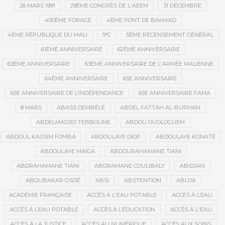
26 MARS 1991
29ÈME CONGRÈS DE L'AEEM
31 DÉCEMBRE
400ÈME FORAGE
4ÈME PONT DE BAMAKO
4ÈME RÉPUBLIQUE DU MALI
5°C
5ÈME RECENSEMENT GÉNÉRAL
61ÈME ANNIVERSAIRE
62ÈME ANNIVERSAIRE
63ÈME ANNIVERSAIRE
63ÈME ANNIVERSAIRE DE L'ARMÉE MALIENNE
64ÈME ANNIVERSAIRE
65E ANNIVERSAIRE
65E ANNIVERSAIRE DE L’INDÉPENDANCE
65E ANNIVERSAIRE FAMA
8 MARS
ABASS DEMBÉLÉ
ABDEL FATTAH AL-BURHAN
ABDELMADJID TEBBOUNE
ABDOU OUOLOGUEM
ABDOUL KASSIM FOMBA
ABDOULAYE DIOP
ABDOULAYE KONATÉ
ABDOULAYE MAÏGA
ABDOURAHAMANE TIANI
ABDRAHAMANE TIANI
ABDRAMANE COULIBALY
ABIDJAN
ABOUBAKAR CISSÉ
ABSI
ABSTENTION
ABUJA
ACADÉMIE FRANÇAISE
ACCÈS À L'EAU POTABLE
ACCÈS À L’EAU
ACCÈS À L’EAU POTABLE
ACCÈS À L’ÉDUCATION
ACCÈS À L'EAU
ACCÈS À LA JUSTICE
ACCÈS AU NUMÉRIQUE
ACCÈS AUX SOINS