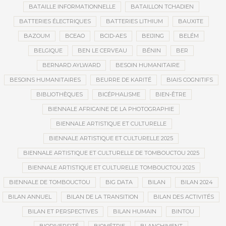
BATAILLE INFORMATIONNELLE
BATAILLON TCHADIEN
BATTERIES ÉLECTRIQUES
BATTERIES LITHIUM
BAUXITE
BAZOUM
BCEAO
BCID-AES
BEIJING
BELÉM
BELGIQUE
BEN LE CERVEAU
BÉNIN
BER
BERNARD AYLWARD
BESOIN HUMANITAIRE
BESOINS HUMANITAIRES
BEURRE DE KARITÉ
BIAIS COGNITIFS
BIBLIOTHÈQUES
BICÉPHALISME
BIEN-ÊTRE
BIENNALE AFRICAINE DE LA PHOTOGRAPHIE
BIENNALE ARTISTIQUE ET CULTURELLE
BIENNALE ARTISTIQUE ET CULTURELLE 2025
BIENNALE ARTISTIQUE ET CULTURELLE DE TOMBOUCTOU 2025
BIENNALE ARTISTIQUE ET CULTURELLE TOMBOUCTOU 2025
BIENNALE DE TOMBOUCTOU
BIG DATA
BILAN
BILAN 2024
BILAN ANNUEL
BILAN DE LA TRANSITION
BILAN DES ACTIVITÉS
BILAN ET PERSPECTIVES
BILAN HUMAIN
BINTOU