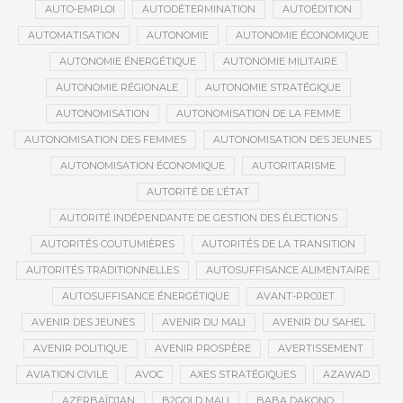
AUTO-EMPLOI
AUTODÉTERMINATION
AUTOÉDITION
AUTOMATISATION
AUTONOMIE
AUTONOMIE ÉCONOMIQUE
AUTONOMIE ÉNERGÉTIQUE
AUTONOMIE MILITAIRE
AUTONOMIE RÉGIONALE
AUTONOMIE STRATÉGIQUE
AUTONOMISATION
AUTONOMISATION DE LA FEMME
AUTONOMISATION DES FEMMES
AUTONOMISATION DES JEUNES
AUTONOMISATION ÉCONOMIQUE
AUTORITARISME
AUTORITÉ DE L’ÉTAT
AUTORITÉ INDÉPENDANTE DE GESTION DES ÉLECTIONS
AUTORITÉS COUTUMIÈRES
AUTORITÉS DE LA TRANSITION
AUTORITÉS TRADITIONNELLES
AUTOSUFFISANCE ALIMENTAIRE
AUTOSUFFISANCE ÉNERGÉTIQUE
AVANT-PROJET
AVENIR DES JEUNES
AVENIR DU MALI
AVENIR DU SAHEL
AVENIR POLITIQUE
AVENIR PROSPÈRE
AVERTISSEMENT
AVIATION CIVILE
AVOC
AXES STRATÉGIQUES
AZAWAD
AZERBAÏDJAN
B2GOLD MALI
BABA DAKONO