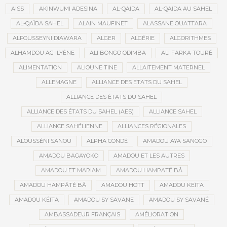
AISS
AKINWUMI ADESINA
AL-QAÏDA
AL-QAÏDA AU SAHEL
AL-QAÏDA SAHEL
ALAIN MAUFINET
ALASSANE OUATTARA
ALFOUSSEYNI DIAWARA
ALGER
ALGÉRIE
ALGORITHMES
ALHAMDOU AG ILYÈNE
ALI BONGO ODIMBA
ALI FARKA TOURÉ
ALIMENTATION
ALIOUNE TINE
ALLAITEMENT MATERNEL
ALLEMAGNE
ALLIANCE DES ETATS DU SAHEL
ALLIANCE DES ÉTATS DU SAHEL
ALLIANCE DES ÉTATS DU SAHEL (AES)
ALLIANCE SAHEL
ALLIANCE SAHÉLIENNE
ALLIANCES RÉGIONALES
ALOUSSÉNI SANOU
ALPHA CONDÉ
AMADOU AYA SANOGO
AMADOU BAGAYOKO
AMADOU ET LES AUTRES
AMADOU ET MARIAM
AMADOU HAMPATÉ BÂ
AMADOU HAMPÂTÉ BÂ
AMADOU HOTT
AMADOU KEÏTA
AMADOU KÉITA
AMADOU SY SAVANE
AMADOU SY SAVANÉ
AMBASSADEUR FRANÇAIS
AMÉLIORATION