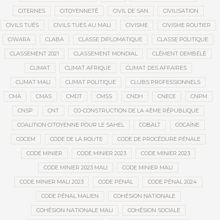
CITERNES
CITOYENNETÉ
CIVIL DE SAN
CIVILISATION
CIVILS TUÉS
CIVILS TUÉS AU MALI
CIVISME
CIVISME ROUTIER
CIWARA
CLABA
CLASSE DIPLOMATIQUE
CLASSE POLITIQUE
CLASSEMENT 2021
CLASSEMENT MONDIAL
CLÉMENT DEMBÉLÉ
CLIMAT
CLIMAT AFRIQUE
CLIMAT DES AFFAIRES
CLIMAT MALI
CLIMAT POLITIQUE
CLUBS PROFESSIONNELS
CMA
CMAS
CMDT
CMSS
CNDH
CNECE
CNPM
CNSP
CNT
CO-CONSTRUCTION DE LA 4ÈME RÉPUBLIQUE
COALITION CITOYENNE POUR LE SAHEL
COBALT
COCAÏNE
COCEM
CODE DE LA ROUTE
CODE DE PROCÉDURE PÉNALE
CODE MINIER
CODE MINIER 2023
CODE MINIER 2023
CODE MINIER 2023 MALI
CODE MINIER MALI
CODE MINIER MALI 2023
CODE PÉNAL
CODE PÉNAL 2024
CODE PÉNAL MALIEN
COHÉSION NATIONALE
COHÉSION NATIONALE MALI
COHÉSION SOCIALE