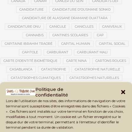
CANADA
CANAM
CANCER DU SEIN
CANDIDATS DEF
CANDIDATURE
CANDIDATURE D'OUSMANE SONKO
CANDIDATURE DE ALASSANE DRAMANE OUATTARA
CANDIDATURE ONU
CANICULE
CANICULES
CANIVEAUX
CANNABIS
CANTINES SCOLAIRES
CAP
CAPITAINE IBRAHIM TRAORÉ
CAPITAL HUMAIN
CAPITAL SOCIAL
CAPITOLE
CARBURANT
CARBURANT MALI
CARTE D’IDENTITÉ BIOMÉTRIQUE
CARTE NINA
CARTONS ROUGES
CASABLANCA
CATASTROPHE
CATASTROPHE NATURELLE
CATASTROPHES CLIMATIQUES
CATASTROPHES NATURELLES
CAUTION 10 000 DOLLARS
CAUTION DE VISA
CDAT
CECOGEC
Politique de
confidentialité
CÉDÉAO
CEDEAO
CEI
CÉLÉBRATION NATIONALE
CEMAC
Lors de l’utilisation de nos sites, des informations de navigation de votre
CEMAPI
CEN-SNESUP
CENOU
CENSURE
terminal sont susceptibles d’être enregistrées dans des fichiers « Cookies
». Ces fichiers sont installés sur votre terminal en fonction de vos choix,
CENTRAFRIQUE
CENTRALE SOLAIRE
modifiables à tout moment. Un cookie est un fichier enregistré sur le
CENTRALE SOLAIRE DE SANANKOROBA
CENTRALES SOLAIRES
disque dur de votre terminal, permettant à l’émetteur d’identifier le
terminal pendant sa durée de validation.
CENTRE D'INTELLIGENCE ARTIFICIELLE