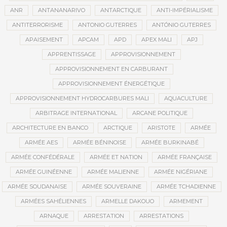
ANR
ANTANANARIVO
ANTARCTIQUE
ANTI-IMPÉRIALISME
ANTITERRORISME
ANTONIO GUTERRES
ANTÓNIO GUTERRES
APAISEMENT
APCAM
APD
APEX MALI
APJ
APPRENTISSAGE
APPROVISIONNEMENT
APPROVISIONNEMENT EN CARBURANT
APPROVISIONNEMENT ÉNERGÉTIQUE
APPROVISIONNEMENT HYDROCARBURES MALI
AQUACULTURE
ARBITRAGE INTERNATIONAL
ARCANE POLITIQUE
ARCHITECTURE EN BANCO
ARCTIQUE
ARISTOTE
ARMÉE
ARMÉE AES
ARMÉE BÉNINOISE
ARMÉE BURKINABÉ
ARMÉE CONFÉDÉRALE
ARMÉE ET NATION
ARMÉE FRANÇAISE
ARMÉE GUINÉENNE
ARMÉE MALIENNE
ARMÉE NIGÉRIANE
ARMÉE SOUDANAISE
ARMÉE SOUVERAINE
ARMÉE TCHADIENNE
ARMÉES SAHÉLIENNES
ARMELLE DAKOUO
ARMEMENT
ARNAQUE
ARRESTATION
ARRESTATIONS