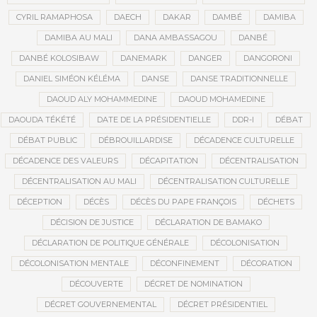
CYRIL RAMAPHOSA
DAECH
DAKAR
DAMBÉ
DAMIBA
DAMIBA AU MALI
DANA AMBASSAGOU
DANBÉ
DANBÉ KOLOSIBAW
DANEMARK
DANGER
DANGORONI
DANIEL SIMÉON KÉLÉMA
DANSE
DANSE TRADITIONNELLE
DAOUD ALY MOHAMMEDINE
DAOUD MOHAMEDINE
DAOUDA TÉKÉTÉ
DATE DE LA PRÉSIDENTIELLE
DDR-I
DÉBAT
DÉBAT PUBLIC
DÉBROUILLARDISE
DÉCADENCE CULTURELLE
DÉCADENCE DES VALEURS
DÉCAPITATION
DÉCENTRALISATION
DÉCENTRALISATION AU MALI
DÉCENTRALISATION CULTURELLE
DÉCEPTION
DÉCÈS
DÉCÈS DU PAPE FRANÇOIS
DÉCHETS
DÉCISION DE JUSTICE
DÉCLARATION DE BAMAKO
DÉCLARATION DE POLITIQUE GÉNÉRALE
DÉCOLONISATION
DÉCOLONISATION MENTALE
DÉCONFINEMENT
DÉCORATION
DÉCOUVERTE
DÉCRET DE NOMINATION
DÉCRET GOUVERNEMENTAL
DÉCRET PRÉSIDENTIEL