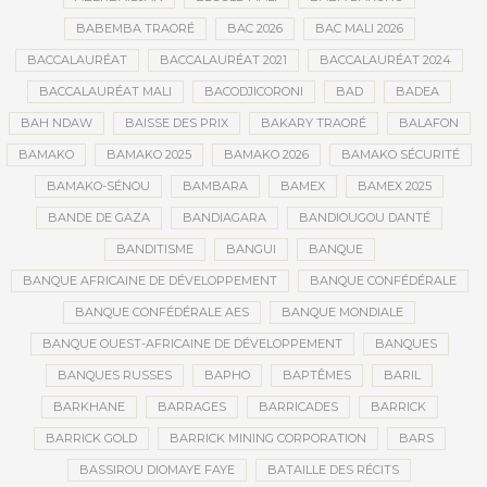
BABEMBA TRAORÉ
BAC 2026
BAC MALI 2026
BACCALAURÉAT
BACCALAURÉAT 2021
BACCALAURÉAT 2024
BACCALAURÉAT MALI
BACODJICORONI
BAD
BADEA
BAH NDAW
BAISSE DES PRIX
BAKARY TRAORÉ
BALAFON
BAMAKO
BAMAKO 2025
BAMAKO 2026
BAMAKO SÉCURITÉ
BAMAKO-SÉNOU
BAMBARA
BAMEX
BAMEX 2025
BANDE DE GAZA
BANDIAGARA
BANDIOUGOU DANTÉ
BANDITISME
BANGUI
BANQUE
BANQUE AFRICAINE DE DÉVELOPPEMENT
BANQUE CONFÉDÉRALE
BANQUE CONFÉDÉRALE AES
BANQUE MONDIALE
BANQUE OUEST-AFRICAINE DE DÉVELOPPEMENT
BANQUES
BANQUES RUSSES
BAPHO
BAPTÊMES
BARIL
BARKHANE
BARRAGES
BARRICADES
BARRICK
BARRICK GOLD
BARRICK MINING CORPORATION
BARS
BASSIROU DIOMAYE FAYE
BATAILLE DES RÉCITS