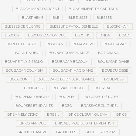
BIODIVERSITÉ
BIOMÉTRIE
BLANCHIMENT
BLANCHIMENT D’ARGENT
BLANCHIMENT DE CAPITAUX
BLASPHÈME
BLÉ
BLÉ RUSSE
BLESSÉS
BLESSÉS DE GUERRE
BLESSURE FATOU DEMBÉLÉ
BLOCKCHAIN
BLOCUS
BLOCUS ÉCONOMIQUE
BLOGING
BNDA
BOAD
BOBO-DIOULASSO
BOGOLAN
BOKAR BIRO
BOKO HARAM
BOLA TINUBU
BONNE GOUVERNANCE
BOTSWANA
BOUARÉ FILY SISSOKO
BOUBACAR BOCOUM
BOUBACAR DIANÉ
BOUBACAR DOUMBIA
BOUBACAR MAO DIANÉ
BOUBOU CISSÉ
BOUGOUNI
BOULEVARD DE L’INDÉPENDANCE
BOULIKESSI
BOULKESSI
BOURAKÉBOUGOU
BOUREM
BOURÉMA KANSAYE
BOURSES
BOURSES D'ÉTUDES
BOURSES ÉTUDIANTS
BOZO
BRASSAGE CULTUREL
BRÉMA ELY DICKO
BRÉSIL
BRICE OLIGUI NGUEMA
BRICS
BRICS AFRIQUE
BRIGADE MOBILE D’INTERVENTION
BRUNO LE MAIRE
BRUXELLES
BUDGET 2027-2029