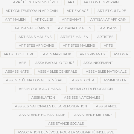
ARRÊTÉ INTERMINISTÉRIEL
ART
ART CONTEMPORAIN
ART CONTEMPORAIN AFRICAIN
ART ENGAGÉ
ART ET CULTURE
ART MALIEN
ARTICLE 39
ARTISANAT
ARTISANAT AFRICAIN
ARTISANAT FÉMININ
ARTISANAT MALIEN
ARTISANS
ARTISANS MALIENS
ARTISTE MALIEN
ARTISTES
ARTISTES AFRICAINS
ARTISTES MALIENS
ARTS
ARTS ET CULTURE
ARTS MARTIAUX
ARTS VIVANTS
ASCOMA
ASIE
ASSA BADIALLO TOURÉ
ASSAINISSEMENT
ASSASSINATS
ASSEMBLÉE GÉNÉRALE
ASSEMBLÉE NATIONALE
ASSEMBLÉE NATIONALE SÉNÉGAL
ASSIMI GOÏTA
ASSIMI GOITA
ASSIMI GOITA AU GHANA
ASSIMI GOÏTA ÉDUCATION
ASSIMILATION
ASSISES NATIONALES
ASSISES NATIONALES DE LA REFONDATION
ASSISTANCE
ASSISTANCE HUMANITAIRE
ASSISTANCE MILITAIRE
ASSISTANCE SOCIALE
ASSOCIATION BÉNÉVOLE POUR LA SOLIDARITÉ INCLUSIVE