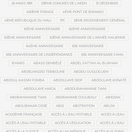
26 MARS 1991
29ÈME CONGRÈS DE L'AEEM
31 DÉCEMBRE
400ÈME FORAGE
4ÈME PONT DE BAMAKO
4ÈME RÉPUBLIQUE DU MALI
5°C
5ÈME RECENSEMENT GÉNÉRAL
61ÈME ANNIVERSAIRE
62ÈME ANNIVERSAIRE
63ÈME ANNIVERSAIRE
63ÈME ANNIVERSAIRE DE L'ARMÉE MALIENNE
64ÈME ANNIVERSAIRE
65E ANNIVERSAIRE
65E ANNIVERSAIRE DE L’INDÉPENDANCE
65E ANNIVERSAIRE FAMA
8 MARS
ABASS DEMBÉLÉ
ABDEL FATTAH AL-BURHAN
ABDELMADJID TEBBOUNE
ABDOU OUOLOGUEM
ABDOUL KASSIM FOMBA
ABDOULAYE DIOP
ABDOULAYE KONATÉ
ABDOULAYE MAÏGA
ABDOURAHAMANE TIANI
ABDRAHAMANE TIANI
ABDRAMANE COULIBALY
ABIDJAN
ABOUBAKAR CISSÉ
ABSI
ABSTENTION
ABUJA
ACADÉMIE FRANÇAISE
ACCÈS À L'EAU POTABLE
ACCÈS À L’EAU
ACCÈS À L’EAU POTABLE
ACCÈS À L’ÉDUCATION
ACCÈS À L'EAU
ACCÈS À LA JUSTICE
ACCÈS AU NUMÉRIQUE
ACCÈS AUX SOINS