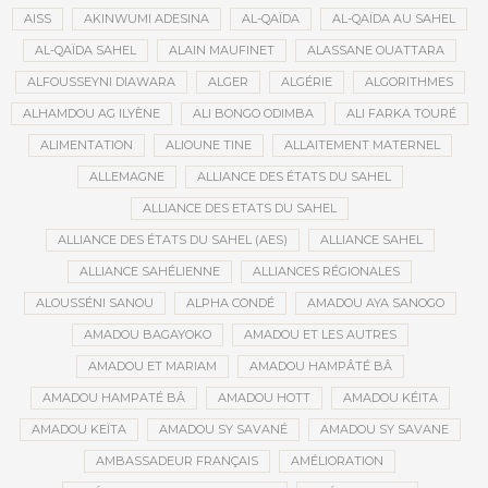
AISS
AKINWUMI ADESINA
AL-QAÏDA
AL-QAÏDA AU SAHEL
AL-QAÏDA SAHEL
ALAIN MAUFINET
ALASSANE OUATTARA
ALFOUSSEYNI DIAWARA
ALGER
ALGÉRIE
ALGORITHMES
ALHAMDOU AG ILYÈNE
ALI BONGO ODIMBA
ALI FARKA TOURÉ
ALIMENTATION
ALIOUNE TINE
ALLAITEMENT MATERNEL
ALLEMAGNE
ALLIANCE DES ÉTATS DU SAHEL
ALLIANCE DES ETATS DU SAHEL
ALLIANCE DES ÉTATS DU SAHEL (AES)
ALLIANCE SAHEL
ALLIANCE SAHÉLIENNE
ALLIANCES RÉGIONALES
ALOUSSÉNI SANOU
ALPHA CONDÉ
AMADOU AYA SANOGO
AMADOU BAGAYOKO
AMADOU ET LES AUTRES
AMADOU ET MARIAM
AMADOU HAMPÂTÉ BÂ
AMADOU HAMPATÉ BÂ
AMADOU HOTT
AMADOU KÉITA
AMADOU KEÏTA
AMADOU SY SAVANÉ
AMADOU SY SAVANE
AMBASSADEUR FRANÇAIS
AMÉLIORATION