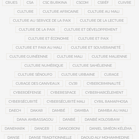
CRUES
CSA
CSC BURKINA
CSCOM
CSRÉF
CUIVRE
CULTURE
CULTURE AFRICAINE
CULTURE AU MALI
CULTURE AU SERVICE DE LA PAIX
CULTURE DE LA LECTURE
CULTURE DE LA PAIX
CULTURE ET DÉVELOPPEMENT
CULTURE ET ÉCONOMIE
CULTURE ET PAIX
CULTURE ET PAIX AU MALI
CULTURE ET SOUVERAINETÉ
CULTURE GUINÉENNE
CULTURE MALI
CULTURE MALIENNE
CULTURE NUMÉRIQUE
CULTURE SAHÉLIENNE
CULTURE SÉNOUFO
CULTURE URBAINE
CURAGE
CURAGE DES CANIVEAUX
CVJR
CYBERCRIMINALITÉ
CYBERDÉFENSE
CYBERESPACE
CYBERHARCÈLEMENT
CYBERSÉCURITÉ
CYBERSÉCURITÉ MALI
CYRIL RAMAPHOSA
DAECH
DAKAR
DAMBÉ
DAMIBA
DAMIBA AU MALI
DANA AMBASSAGOU
DANBÉ
DANBÉ KOLOSIBAW
DANEMARK
DANGER
DANGORONI
DANIEL SIMÉON KÉLÉMA
DANSE
DANSE TRADITIONNELLE
DAOUD ALY MOHAMMEDINE