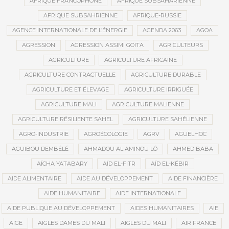
AFRIQUE FRANCOPHONE
AFRIQUE SUBSAHARIENNE
AFRIQUE SUBSAHRIENNE
AFRIQUE-RUSSIE
AGENCE INTERNATIONALE DE L’ÉNERGIE
AGENDA 2063
AGOA
AGRESSION
AGRESSION ASSIMI GOITA
AGRICULTEURS
AGRICULTURE
AGRICULTURE AFRICAINE
AGRICULTURE CONTRACTUELLE
AGRICULTURE DURABLE
AGRICULTURE ET ÉLEVAGE
AGRICULTURE IRRIGUÉE
AGRICULTURE MALI
AGRICULTURE MALIENNE
AGRICULTURE RÉSILIENTE SAHEL
AGRICULTURE SAHÉLIENNE
AGRO-INDUSTRIE
AGROÉCOLOGIE
AGRV
AGUELHOC
AGUIBOU DEMBÉLÉ
AHMADOU AL AMINOU LÔ
AHMED BABA
AÏCHA YATABARY
AÏD EL-FITR
AÏD EL-KÉBIR
AIDE ALIMENTAIRE
AIDE AU DÉVELOPPEMENT
AIDE FINANCIÈRE
AIDE HUMANITAIRE
AIDE INTERNATIONALE
AIDE PUBLIQUE AU DÉVELOPPEMENT
AIDES HUMANITAIRES
AIE
AIGE
AIGLES DAMES DU MALI
AIGLES DU MALI
AIR FRANCE