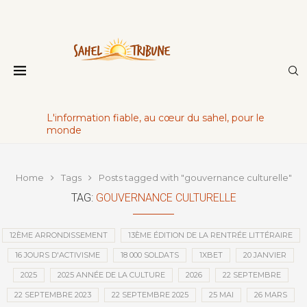
L'information fiable, au cœur du sahel, pour le
monde
Home
Tags
Posts tagged with "gouvernance culturelle"
TAG:
GOUVERNANCE CULTURELLE
12ÈME ARRONDISSEMENT
13ÈME ÉDITION DE LA RENTRÉE LITTÉRAIRE
16 JOURS D'ACTIVISME
18 000 SOLDATS
1XBET
20 JANVIER
2025
2025 ANNÉE DE LA CULTURE
2026
22 SEPTEMBRE
22 SEPTEMBRE 2023
22 SEPTEMBRE 2025
25 MAI
26 MARS