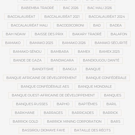
BABEMBA TRAORÉ
BAC 2026
BAC MALI 2026
BACCALAURÉAT
BACCALAURÉAT 2021
BACCALAURÉAT 2024
BACCALAURÉAT MALI
BACODJICORONI
BAD
BADEA
BAH NDAW
BAISSE DES PRIX
BAKARY TRAORÉ
BALAFON
BAMAKO
BAMAKO 2025
BAMAKO 2026
BAMAKO SÉCURITÉ
BAMAKO-SÉNOU
BAMBARA
BAMEX
BAMEX 2025
BANDE DE GAZA
BANDIAGARA
BANDIOUGOU DANTÉ
BANDITISME
BANGUI
BANQUE
BANQUE AFRICAINE DE DÉVELOPPEMENT
BANQUE CONFÉDÉRALE
BANQUE CONFÉDÉRALE AES
BANQUE MONDIALE
BANQUE OUEST-AFRICAINE DE DÉVELOPPEMENT
BANQUES
BANQUES RUSSES
BAPHO
BAPTÊMES
BARIL
BARKHANE
BARRAGES
BARRICADES
BARRICK
BARRICK GOLD
BARRICK MINING CORPORATION
BARS
BASSIROU DIOMAYE FAYE
BATAILLE DES RÉCITS