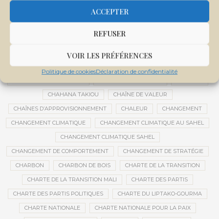
CENTRE INTERNATIONAL DE CONFÉRENCES DE BAMAKO
ACCEPTER
CENTRE MALI
REFUSER
CENTRE NATIONAL DES EXAMENS ET CONCOURS DE L’ÉDUCATION
CENTRES DE DONNÉES
CERCLE DE RÉFLEXION À DISTANCE
VOIR LES PRÉFÉRENCES
CÉRÉALES
CÉRÉALES RUSSES
CÉRÉMONIE DE DÉCORATION
Politique de cookies
Déclaration de confidentialité
CÉRÉMONIES DE MARIAGE
CÉRÉMONIES SOCIALES
CERVEAU
CHAHANA TAKIOU
CHAÎNE DE VALEUR
CHAÎNES D’APPROVISIONNEMENT
CHALEUR
CHANGEMENT
CHANGEMENT CLIMATIQUE
CHANGEMENT CLIMATIQUE AU SAHEL
CHANGEMENT CLIMATIQUE SAHEL
CHANGEMENT DE COMPORTEMENT
CHANGEMENT DE STRATÉGIE
CHARBON
CHARBON DE BOIS
CHARTE DE LA TRANSITION
CHARTE DE LA TRANSITION MALI
CHARTE DES PARTIS
CHARTE DES PARTIS POLITIQUES
CHARTE DU LIPTAKO-GOURMA
CHARTE NATIONALE
CHARTE NATIONALE POUR LA PAIX