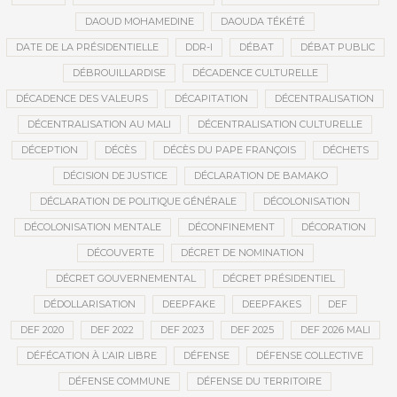
DAOUD MOHAMEDINE
DAOUDA TÉKÉTÉ
DATE DE LA PRÉSIDENTIELLE
DDR-I
DÉBAT
DÉBAT PUBLIC
DÉBROUILLARDISE
DÉCADENCE CULTURELLE
DÉCADENCE DES VALEURS
DÉCAPITATION
DÉCENTRALISATION
DÉCENTRALISATION AU MALI
DÉCENTRALISATION CULTURELLE
DÉCEPTION
DÉCÈS
DÉCÈS DU PAPE FRANÇOIS
DÉCHETS
DÉCISION DE JUSTICE
DÉCLARATION DE BAMAKO
DÉCLARATION DE POLITIQUE GÉNÉRALE
DÉCOLONISATION
DÉCOLONISATION MENTALE
DÉCONFINEMENT
DÉCORATION
DÉCOUVERTE
DÉCRET DE NOMINATION
DÉCRET GOUVERNEMENTAL
DÉCRET PRÉSIDENTIEL
DÉDOLLARISATION
DEEPFAKE
DEEPFAKES
DEF
DEF 2020
DEF 2022
DEF 2023
DEF 2025
DEF 2026 MALI
DÉFÉCATION À L’AIR LIBRE
DÉFENSE
DÉFENSE COLLECTIVE
DÉFENSE COMMUNE
DÉFENSE DU TERRITOIRE