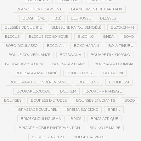
BIODIVERSITÉ
BIOMÉTRIE
BLANCHIMENT
BLANCHIMENT D’ARGENT
BLANCHIMENT DE CAPITAUX
BLASPHÈME
BLÉ
BLÉ RUSSE
BLESSÉS
BLESSÉS DE GUERRE
BLESSURE FATOU DEMBÉLÉ
BLOCKCHAIN
BLOCUS
BLOCUS ÉCONOMIQUE
BLOGING
BNDA
BOAD
BOBO-DIOULASSO
BOGOLAN
BOKO HARAM
BOLA TINUBU
BONNE GOUVERNANCE
BOTSWANA
BOUARÉ FILY SISSOKO
BOUBACAR BOCOUM
BOUBACAR DIANÉ
BOUBACAR DOUMBIA
BOUBACAR MAO DIANÉ
BOUBOU CISSÉ
BOUGOUNI
BOULEVARD DE L’INDÉPENDANCE
BOULIKESSI
BOULKESSI
BOURAKÉBOUGOU
BOUREM
BOURÉMA KANSAYE
BOURSES
BOURSES D'ÉTUDES
BOURSES ÉTUDIANTS
BOZO
BRASSAGE CULTUREL
BRÉMA ELY DICKO
BRÉSIL
BRICE OLIGUI NGUEMA
BRICS
BRICS AFRIQUE
BRIGADE MOBILE D’INTERVENTION
BRUNO LE MAIRE
BUDGET 2027-2029
BUDGET AGRICOLE