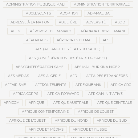
ADMINISTRATION PUBLIQUE MALI
ADMINISTRATION TERRITORIALE
ADOLESCENTS
ADOPTION
ADP-MALIBA
ADRESSE À LA NATION
ADULTÈRE
ADVERSITÉ
AECID
AEEM
AÉROPORT DE BAMAKO
AÉROPORT DIORI HAMANI
AÉROPORTS
AÉROPORTS DU MALI
AES
AES (ALLIANCE DES ÉTATS DU SAHEL)
AES (CONFÉDÉRATION DES ÉTATS DU SAHEL)
AES CONFÉDÉRATION SAHEL
AES MALI BURKINA NIGER
AES MÉDIAS
AES-ALGÉRIE
AFD
AFFAIRES ÉTRANGÈRES
AFFAIRISME
AFFRONTEMENTS
AFREXIMBANK
AFRICA CDC
AFRICA CORPS
AFRICA FORWARD
AFRICAN INITIATIVE
AFRICOM
AFRIQUE
AFRIQUE AUSTRALE
AFRIQUE CENTRALE
AFRIQUE CONTEMPORAINE
AFRIQUE DE L’OUEST
AFRIQUE DE L'OUEST
AFRIQUE DU NORD
AFRIQUE DU SUD
AFRIQUE ET MÉDIAS
AFRIQUE ET RUSSIE