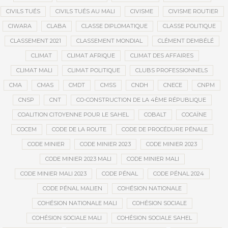
CIVILS TUÉS
CIVILS TUÉS AU MALI
CIVISME
CIVISME ROUTIER
CIWARA
CLABA
CLASSE DIPLOMATIQUE
CLASSE POLITIQUE
CLASSEMENT 2021
CLASSEMENT MONDIAL
CLÉMENT DEMBÉLÉ
CLIMAT
CLIMAT AFRIQUE
CLIMAT DES AFFAIRES
CLIMAT MALI
CLIMAT POLITIQUE
CLUBS PROFESSIONNELS
CMA
CMAS
CMDT
CMSS
CNDH
CNECE
CNPM
CNSP
CNT
CO-CONSTRUCTION DE LA 4ÈME RÉPUBLIQUE
COALITION CITOYENNE POUR LE SAHEL
COBALT
COCAÏNE
COCEM
CODE DE LA ROUTE
CODE DE PROCÉDURE PÉNALE
CODE MINIER
CODE MINIER 2023
CODE MINIER 2023
CODE MINIER 2023 MALI
CODE MINIER MALI
CODE MINIER MALI 2023
CODE PÉNAL
CODE PÉNAL 2024
CODE PÉNAL MALIEN
COHÉSION NATIONALE
COHÉSION NATIONALE MALI
COHÉSION SOCIALE
COHÉSION SOCIALE MALI
COHÉSION SOCIALE SAHEL