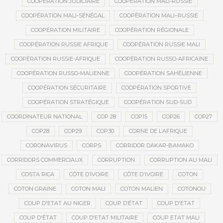
COOPÉRATION JUDICIAIRE
COOPÉRATION MALI-RUSSIE
COOPÉRATION MALI-SÉNÉGAL
COOPÉRATION MALI–RUSSIE
COOPÉRATION MILITAIRE
COOPÉRATION RÉGIONALE
COOPÉRATION RUSSIE AFRIQUE
COOPÉRATION RUSSIE MALI
COOPÉRATION RUSSIE-AFRIQUE
COOPÉRATION RUSSO-AFRICAINE
COOPÉRATION RUSSO-MALIENNE
COOPÉRATION SAHÉLIENNE
COOPÉRATION SÉCURITAIRE
COOPÉRATION SPORTIVE
COOPÉRATION STRATÉGIQUE
COOPÉRATION SUD-SUD
COORDINATEUR NATIONAL
COP 28
COP15
COP26
COP27
COP28
COP29
COP30
CORNE DE L’AFRIQUE
CORONAVIRUS
CORPS
CORRIDOR DAKAR-BAMAKO
CORRIDORS COMMERCIAUX
CORRUPTION
CORRUPTION AU MALI
COSTA RICA
CÔTE D’IVOIRE
CÔTE D'IVOIRE
COTON
COTON GRAINE
COTON MALI
COTON MALIEN
COTONOU
COUP D'ETAT AU NIGER
COUP D’ÉTAT
COUP D'ETAT
COUP D'ÉTAT
COUP D'ETAT MILITAIRE
COUP ETAT MALI