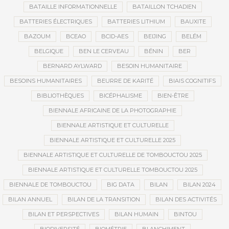
BATAILLE INFORMATIONNELLE
BATAILLON TCHADIEN
BATTERIES ÉLECTRIQUES
BATTERIES LITHIUM
BAUXITE
BAZOUM
BCEAO
BCID-AES
BEIJING
BELÉM
BELGIQUE
BEN LE CERVEAU
BÉNIN
BER
BERNARD AYLWARD
BESOIN HUMANITAIRE
BESOINS HUMANITAIRES
BEURRE DE KARITÉ
BIAIS COGNITIFS
BIBLIOTHÈQUES
BICÉPHALISME
BIEN-ÊTRE
BIENNALE AFRICAINE DE LA PHOTOGRAPHIE
BIENNALE ARTISTIQUE ET CULTURELLE
BIENNALE ARTISTIQUE ET CULTURELLE 2025
BIENNALE ARTISTIQUE ET CULTURELLE DE TOMBOUCTOU 2025
BIENNALE ARTISTIQUE ET CULTURELLE TOMBOUCTOU 2025
BIENNALE DE TOMBOUCTOU
BIG DATA
BILAN
BILAN 2024
BILAN ANNUEL
BILAN DE LA TRANSITION
BILAN DES ACTIVITÉS
BILAN ET PERSPECTIVES
BILAN HUMAIN
BINTOU