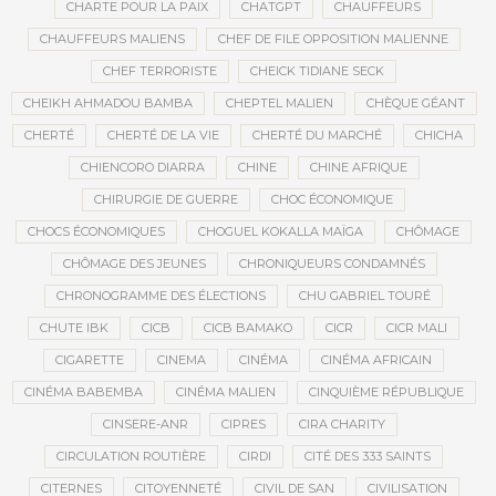
CHARTE POUR LA PAIX
CHATGPT
CHAUFFEURS
CHAUFFEURS MALIENS
CHEF DE FILE OPPOSITION MALIENNE
CHEF TERRORISTE
CHEICK TIDIANE SECK
CHEIKH AHMADOU BAMBA
CHEPTEL MALIEN
CHÈQUE GÉANT
CHERTÉ
CHERTÉ DE LA VIE
CHERTÉ DU MARCHÉ
CHICHA
CHIENCORO DIARRA
CHINE
CHINE AFRIQUE
CHIRURGIE DE GUERRE
CHOC ÉCONOMIQUE
CHOCS ÉCONOMIQUES
CHOGUEL KOKALLA MAÏGA
CHÔMAGE
CHÔMAGE DES JEUNES
CHRONIQUEURS CONDAMNÉS
CHRONOGRAMME DES ÉLECTIONS
CHU GABRIEL TOURÉ
CHUTE IBK
CICB
CICB BAMAKO
CICR
CICR MALI
CIGARETTE
CINEMA
CINÉMA
CINÉMA AFRICAIN
CINÉMA BABEMBA
CINÉMA MALIEN
CINQUIÈME RÉPUBLIQUE
CINSERE-ANR
CIPRES
CIRA CHARITY
CIRCULATION ROUTIÈRE
CIRDI
CITÉ DES 333 SAINTS
CITERNES
CITOYENNETÉ
CIVIL DE SAN
CIVILISATION