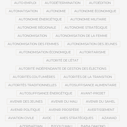
AUTO-EMPLOI
AUTODÉTERMINATION
AUTOÉDITION
AUTOMATISATION
AUTONOMIE
AUTONOMIE ÉCONOMIQUE
AUTONOMIE ÉNERGÉTIQUE
AUTONOMIE MILITAIRE
AUTONOMIE RÉGIONALE
AUTONOMIE STRATÉGIQUE
AUTONOMISATION
AUTONOMISATION DE LA FEMME
AUTONOMISATION DES FEMMES
AUTONOMISATION DES JEUNES
AUTONOMISATION ÉCONOMIQUE
AUTORITARISME
AUTORITÉ DE L’ÉTAT
AUTORITÉ INDÉPENDANTE DE GESTION DES ÉLECTIONS
AUTORITÉS COUTUMIÈRES
AUTORITÉS DE LA TRANSITION
AUTORITÉS TRADITIONNELLES
AUTOSUFFISANCE ALIMENTAIRE
AUTOSUFFISANCE ÉNERGÉTIQUE
AVANT-PROJET
AVENIR DES JEUNES
AVENIR DU MALI
AVENIR DU SAHEL
AVENIR POLITIQUE
AVENIR PROSPÈRE
AVERTISSEMENT
AVIATION CIVILE
AVOC
AXES STRATÉGIQUES
AZAWAD
AZERBAÏDJAN
B2GOLD MALI
BABA DAKONO