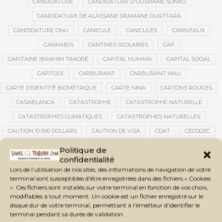
CANDIDATURE
CANDIDATURE D'OUSMANE SONKO
CANDIDATURE DE ALASSANE DRAMANE OUATTARA
CANDIDATURE ONU
CANICULE
CANICULES
CANIVEAUX
CANNABIS
CANTINES SCOLAIRES
CAP
CAPITAINE IBRAHIM TRAORÉ
CAPITAL HUMAIN
CAPITAL SOCIAL
CAPITOLE
CARBURANT
CARBURANT MALI
CARTE D’IDENTITÉ BIOMÉTRIQUE
CARTE NINA
CARTONS ROUGES
CASABLANCA
CATASTROPHE
CATASTROPHE NATURELLE
CATASTROPHES CLIMATIQUES
CATASTROPHES NATURELLES
CAUTION 10 000 DOLLARS
CAUTION DE VISA
CDAT
CECOGEC
CEDEAO
CÉDÉAO
CEI
CÉLÉBRATION NATIONALE
CEMAC
Politique de
confidentialité
CEMAPI
CEN-SNESUP
CENOU
CENSURE
Lors de l’utilisation de nos sites, des informations de navigation de votre
CENTRAFRIQUE
CENTRALE SOLAIRE
terminal sont susceptibles d’être enregistrées dans des fichiers « Cookies
». Ces fichiers sont installés sur votre terminal en fonction de vos choix,
CENTRALE SOLAIRE DE SANANKOROBA
CENTRALES SOLAIRES
modifiables à tout moment. Un cookie est un fichier enregistré sur le
CENTRE D'INTELLIGENCE ARTIFICIELLE
disque dur de votre terminal, permettant à l’émetteur d’identifier le
terminal pendant sa durée de validation.
CENTRE DE SANTÉ COMMUNAUTAIRE
CENTRE DU MALI