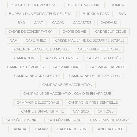
BUDGET DE LA PRÉSIDENCE
BUDGET NATIONAL
BUMDA
BUREAU DU VÉRIFICATEUR GÉNÉRAL
BURKINA FASO
BVG
BYD
CAAT
CACAO
CADASTRE
CADEAUX
CADRE DE CONCERTATION
CADRE DE VIE
CADRE JURIDIQUE
CAF
CAFÉ PHILO
CAISSE MALIENNE DE SÉCURITÉ SOCIALE
CALENDRIER COUPE DU MONDE
CALENDRIER ÉLECTORAL
CAMEROUN
CAMIONS-CITERNES
CAMP DE RÉFUGIÉS
CAMP DES DÉPLACÉS
CAMP MILITAIRE
CAMPAGNE AGRICOLE
CAMPAGNE AGRICOLE 2025
CAMPAGNE DE DISTRIBUTION
CAMPAGNE DE VACCINATION
CAMPAGNE DE VACCINATION COVID-19 EN AFRIQUE
CAMPAGNE ÉLECTORALE
CAMPAGNE PRÉSIDENTIELLE
CAMPUS UNIVERSITAIRE
CAN 2023
CAN 2025
CAN CÔTE D'IVOIRE
CAN FÉMININE 2026
CAN FÉMININE MAROC
CANADA
CANAM
CANCER DU SEIN
CANDIDATS DEF