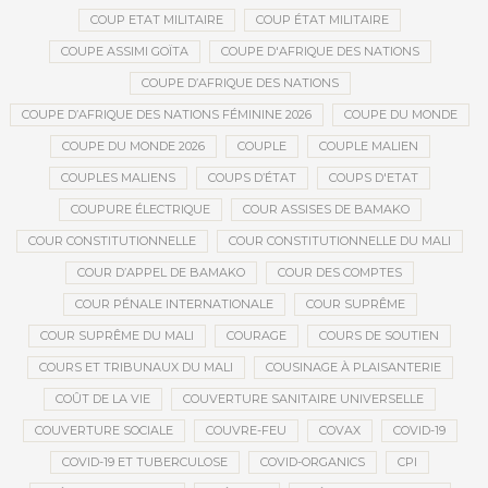
COUP ETAT MILITAIRE
COUP ÉTAT MILITAIRE
COUPE ASSIMI GOÏTA
COUPE D'AFRIQUE DES NATIONS
COUPE D’AFRIQUE DES NATIONS
COUPE D’AFRIQUE DES NATIONS FÉMININE 2026
COUPE DU MONDE
COUPE DU MONDE 2026
COUPLE
COUPLE MALIEN
COUPLES MALIENS
COUPS D’ÉTAT
COUPS D'ETAT
COUPURE ÉLECTRIQUE
COUR ASSISES DE BAMAKO
COUR CONSTITUTIONNELLE
COUR CONSTITUTIONNELLE DU MALI
COUR D’APPEL DE BAMAKO
COUR DES COMPTES
COUR PÉNALE INTERNATIONALE
COUR SUPRÊME
COUR SUPRÊME DU MALI
COURAGE
COURS DE SOUTIEN
COURS ET TRIBUNAUX DU MALI
COUSINAGE À PLAISANTERIE
COÛT DE LA VIE
COUVERTURE SANITAIRE UNIVERSELLE
COUVERTURE SOCIALE
COUVRE-FEU
COVAX
COVID-19
COVID-19 ET TUBERCULOSE
COVID-ORGANICS
CPI