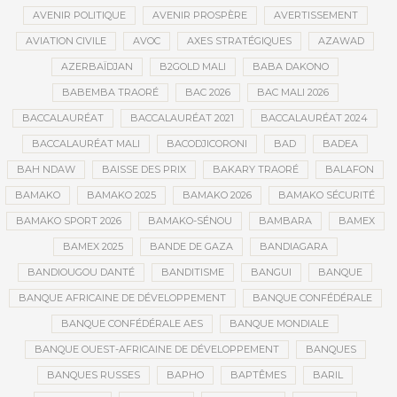
AVENIR POLITIQUE
AVENIR PROSPÈRE
AVERTISSEMENT
AVIATION CIVILE
AVOC
AXES STRATÉGIQUES
AZAWAD
AZERBAÏDJAN
B2GOLD MALI
BABA DAKONO
BABEMBA TRAORÉ
BAC 2026
BAC MALI 2026
BACCALAURÉAT
BACCALAURÉAT 2021
BACCALAURÉAT 2024
BACCALAURÉAT MALI
BACODJICORONI
BAD
BADEA
BAH NDAW
BAISSE DES PRIX
BAKARY TRAORÉ
BALAFON
BAMAKO
BAMAKO 2025
BAMAKO 2026
BAMAKO SÉCURITÉ
BAMAKO SPORT 2026
BAMAKO-SÉNOU
BAMBARA
BAMEX
BAMEX 2025
BANDE DE GAZA
BANDIAGARA
BANDIOUGOU DANTÉ
BANDITISME
BANGUI
BANQUE
BANQUE AFRICAINE DE DÉVELOPPEMENT
BANQUE CONFÉDÉRALE
BANQUE CONFÉDÉRALE AES
BANQUE MONDIALE
BANQUE OUEST-AFRICAINE DE DÉVELOPPEMENT
BANQUES
BANQUES RUSSES
BAPHO
BAPTÊMES
BARIL