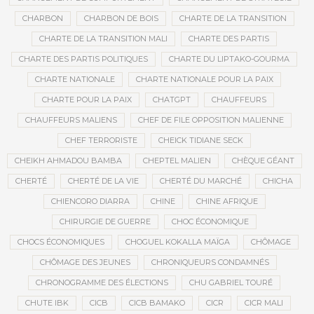
CHARBON
CHARBON DE BOIS
CHARTE DE LA TRANSITION
CHARTE DE LA TRANSITION MALI
CHARTE DES PARTIS
CHARTE DES PARTIS POLITIQUES
CHARTE DU LIPTAKO-GOURMA
CHARTE NATIONALE
CHARTE NATIONALE POUR LA PAIX
CHARTE POUR LA PAIX
CHATGPT
CHAUFFEURS
CHAUFFEURS MALIENS
CHEF DE FILE OPPOSITION MALIENNE
CHEF TERRORISTE
CHEICK TIDIANE SECK
CHEIKH AHMADOU BAMBA
CHEPTEL MALIEN
CHÈQUE GÉANT
CHERTÉ
CHERTÉ DE LA VIE
CHERTÉ DU MARCHÉ
CHICHA
CHIENCORO DIARRA
CHINE
CHINE AFRIQUE
CHIRURGIE DE GUERRE
CHOC ÉCONOMIQUE
CHOCS ÉCONOMIQUES
CHOGUEL KOKALLA MAÏGA
CHÔMAGE
CHÔMAGE DES JEUNES
CHRONIQUEURS CONDAMNÉS
CHRONOGRAMME DES ÉLECTIONS
CHU GABRIEL TOURÉ
CHUTE IBK
CICB
CICB BAMAKO
CICR
CICR MALI