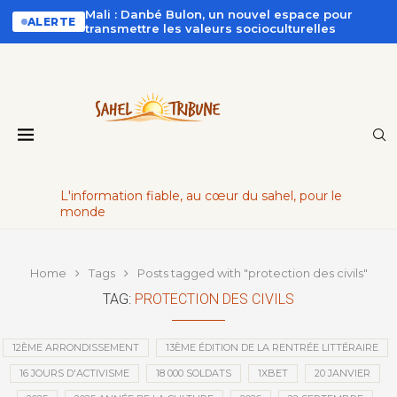
Mali : Danbé Bulon, un nouvel espace pour
ALERTE
transmettre les valeurs socioculturelles
L'information fiable, au cœur du sahel, pour le
monde
Home
Tags
Posts tagged with "protection des civils"
TAG:
PROTECTION DES CIVILS
12ÈME ARRONDISSEMENT
13ÈME ÉDITION DE LA RENTRÉE LITTÉRAIRE
16 JOURS D'ACTIVISME
18 000 SOLDATS
1XBET
20 JANVIER