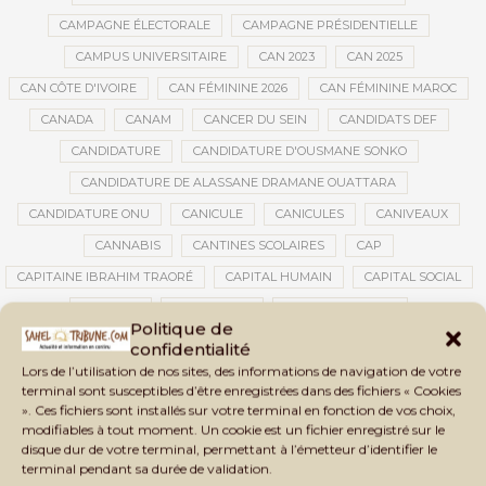
CAMPAGNE ÉLECTORALE
CAMPAGNE PRÉSIDENTIELLE
CAMPUS UNIVERSITAIRE
CAN 2023
CAN 2025
CAN CÔTE D'IVOIRE
CAN FÉMININE 2026
CAN FÉMININE MAROC
CANADA
CANAM
CANCER DU SEIN
CANDIDATS DEF
CANDIDATURE
CANDIDATURE D'OUSMANE SONKO
CANDIDATURE DE ALASSANE DRAMANE OUATTARA
CANDIDATURE ONU
CANICULE
CANICULES
CANIVEAUX
CANNABIS
CANTINES SCOLAIRES
CAP
CAPITAINE IBRAHIM TRAORÉ
CAPITAL HUMAIN
CAPITAL SOCIAL
CAPITOLE
CARBURANT
CARBURANT MALI
Politique de
CARTE D’IDENTITÉ BIOMÉTRIQUE
CARTE NINA
CARTONS ROUGES
confidentialité
Lors de l’utilisation de nos sites, des informations de navigation de votre
CASABLANCA
CATASTROPHE
CATASTROPHE NATURELLE
terminal sont susceptibles d’être enregistrées dans des fichiers « Cookies
CATASTROPHES CLIMATIQUES
CATASTROPHES NATURELLES
». Ces fichiers sont installés sur votre terminal en fonction de vos choix,
modifiables à tout moment. Un cookie est un fichier enregistré sur le
CAUTION 10 000 DOLLARS
CAUTION DE VISA
CDAT
CECOGEC
disque dur de votre terminal, permettant à l’émetteur d’identifier le
CEDEAO
CÉDÉAO
CEI
CÉLÉBRATION NATIONALE
CEMAC
terminal pendant sa durée de validation.