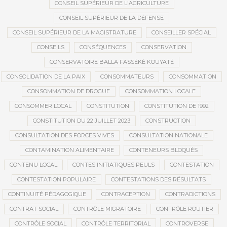
CONSEIL SUPÉRIEUR DE L'AGRICULTURE
CONSEIL SUPÉRIEUR DE LA DÉFENSE
CONSEIL SUPÉRIEUR DE LA MAGISTRATURE
CONSEILLER SPÉCIAL
CONSEILS
CONSÉQUENCES
CONSERVATION
CONSERVATOIRE BALLA FASSÉKÉ KOUYATÉ
CONSOLIDATION DE LA PAIX
CONSOMMATEURS
CONSOMMATION
CONSOMMATION DE DROGUE
CONSOMMATION LOCALE
CONSOMMER LOCAL
CONSTITUTION
CONSTITUTION DE 1992
CONSTITUTION DU 22 JUILLET 2023
CONSTRUCTION
CONSULTATION DES FORCES VIVES
CONSULTATION NATIONALE
CONTAMINATION ALIMENTAIRE
CONTENEURS BLOQUÉS
CONTENU LOCAL
CONTES INITIATIQUES PEULS
CONTESTATION
CONTESTATION POPULAIRE
CONTESTATIONS DES RÉSULTATS
CONTINUITÉ PÉDAGOGIQUE
CONTRACEPTION
CONTRADICTIONS
CONTRAT SOCIAL
CONTRÔLE MIGRATOIRE
CONTRÔLE ROUTIER
CONTRÔLE SOCIAL
CONTRÔLE TERRITORIAL
CONTROVERSE