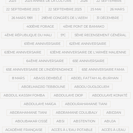
2025
2025 ANNÉE DE LA CULTURE
2026
22 SEPTEMBRE
22 SEPTEMBRE 2023
22 SEPTEMBRE 2025
25 MAI
26 MARS
26 MARS 1991
29ÈME CONGRÈS DE L'AEEM
31 DÉCEMBRE
400ÈME FORAGE
4ÈME PONT DE BAMAKO
4ÈME RÉPUBLIQUE DU MALI
5°C
5ÈME RECENSEMENT GÉNÉRAL
61ÈME ANNIVERSAIRE
62ÈME ANNIVERSAIRE
63ÈME ANNIVERSAIRE
63ÈME ANNIVERSAIRE DE L'ARMÉE MALIENNE
64ÈME ANNIVERSAIRE
65E ANNIVERSAIRE
65E ANNIVERSAIRE DE L’INDÉPENDANCE
65E ANNIVERSAIRE FAMA
8 MARS
ABASS DEMBÉLÉ
ABDEL FATTAH AL-BURHAN
ABDELMADJID TEBBOUNE
ABDOU OUOLOGUEM
ABDOUL KASSIM FOMBA
ABDOULAYE DIOP
ABDOULAYE KONATÉ
ABDOULAYE MAÏGA
ABDOURAHAMANE TIANI
ABDRAHAMANE TIANI
ABDRAMANE COULIBALY
ABIDJAN
ABOUBAKAR CISSÉ
ABSI
ABSTENTION
ABUJA
ACADÉMIE FRANÇAISE
ACCÈS À L'EAU POTABLE
ACCÈS À L’EAU