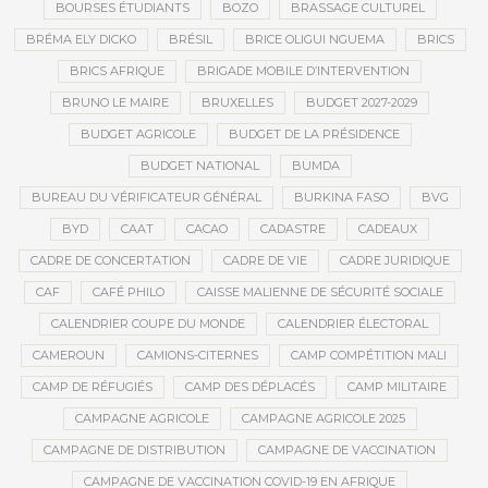
BOURSES ÉTUDIANTS
BOZO
BRASSAGE CULTUREL
BRÉMA ELY DICKO
BRÉSIL
BRICE OLIGUI NGUEMA
BRICS
BRICS AFRIQUE
BRIGADE MOBILE D’INTERVENTION
BRUNO LE MAIRE
BRUXELLES
BUDGET 2027-2029
BUDGET AGRICOLE
BUDGET DE LA PRÉSIDENCE
BUDGET NATIONAL
BUMDA
BUREAU DU VÉRIFICATEUR GÉNÉRAL
BURKINA FASO
BVG
BYD
CAAT
CACAO
CADASTRE
CADEAUX
CADRE DE CONCERTATION
CADRE DE VIE
CADRE JURIDIQUE
CAF
CAFÉ PHILO
CAISSE MALIENNE DE SÉCURITÉ SOCIALE
CALENDRIER COUPE DU MONDE
CALENDRIER ÉLECTORAL
CAMEROUN
CAMIONS-CITERNES
CAMP COMPÉTITION MALI
CAMP DE RÉFUGIÉS
CAMP DES DÉPLACÉS
CAMP MILITAIRE
CAMPAGNE AGRICOLE
CAMPAGNE AGRICOLE 2025
CAMPAGNE DE DISTRIBUTION
CAMPAGNE DE VACCINATION
CAMPAGNE DE VACCINATION COVID-19 EN AFRIQUE