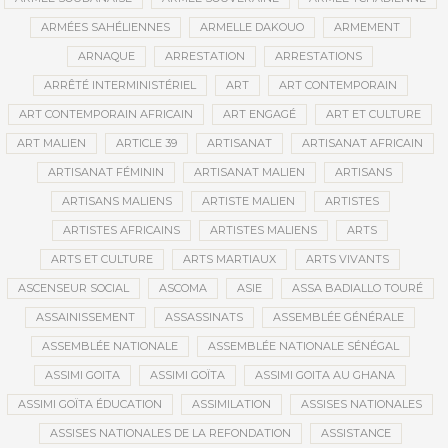
ARMÉES SAHÉLIENNES
ARMELLE DAKOUO
ARMEMENT
ARNAQUE
ARRESTATION
ARRESTATIONS
ARRÊTÉ INTERMINISTÉRIEL
ART
ART CONTEMPORAIN
ART CONTEMPORAIN AFRICAIN
ART ENGAGÉ
ART ET CULTURE
ART MALIEN
ARTICLE 39
ARTISANAT
ARTISANAT AFRICAIN
ARTISANAT FÉMININ
ARTISANAT MALIEN
ARTISANS
ARTISANS MALIENS
ARTISTE MALIEN
ARTISTES
ARTISTES AFRICAINS
ARTISTES MALIENS
ARTS
ARTS ET CULTURE
ARTS MARTIAUX
ARTS VIVANTS
ASCENSEUR SOCIAL
ASCOMA
ASIE
ASSA BADIALLO TOURÉ
ASSAINISSEMENT
ASSASSINATS
ASSEMBLÉE GÉNÉRALE
ASSEMBLÉE NATIONALE
ASSEMBLÉE NATIONALE SÉNÉGAL
ASSIMI GOITA
ASSIMI GOÏTA
ASSIMI GOITA AU GHANA
ASSIMI GOÏTA ÉDUCATION
ASSIMILATION
ASSISES NATIONALES
ASSISES NATIONALES DE LA REFONDATION
ASSISTANCE