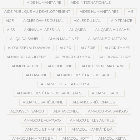
AIDE HUMANITAIRE
AIDE INTERNATIONALE
AIDE PUBLIQUE AU DÉVELOPPEMENT
AIDES HUMANITAIRES
AIE
AIGE
AIGLES DAMES DU MALI
AIGLES DU MALI
AIR FRANCE
AISS
AKINWUMI ADESINA
AL-QAÏDA
AL-QAÏDA AU SAHEL
AL-QAÏDA SAHEL
ALAIN MAUFINET
ALASSANE OUATTARA
ALFOUSSEYNI DIAWARA
ALGER
ALGÉRIE
ALGORITHMES
ALHAMDOU AG ILYÈNE
ALI BONGO ODIMBA
ALI FARKA TOURÉ
ALIMENTATION
ALIOUNE TINE
ALLAITEMENT MATERNEL
ALLEMAGNE
ALLIANCE DES ÉTATS DU SAHEL
ALLIANCE DES ETATS DU SAHEL
ALLIANCE DES ÉTATS DU SAHEL (AES)
ALLIANCE SAHEL
ALLIANCE SAHÉLIENNE
ALLIANCES RÉGIONALES
ALOUSSÉNI SANOU
ALPHA CONDÉ
AMADOU AYA SANOGO
AMADOU BAGAYOKO
AMADOU ET LES AUTRES
AMADOU ET MARIAM
AMADOU HAMPÂTÉ BÂ
AMADOU HAMPATÉ BÂ
AMADOU HOTT
AMADOU KEÏTA