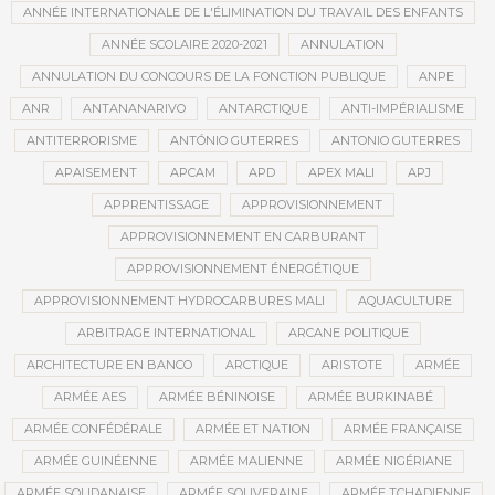
ANNÉE INTERNATIONALE DE L'ÉLIMINATION DU TRAVAIL DES ENFANTS
ANNÉE SCOLAIRE 2020-2021
ANNULATION
ANNULATION DU CONCOURS DE LA FONCTION PUBLIQUE
ANPE
ANR
ANTANANARIVO
ANTARCTIQUE
ANTI-IMPÉRIALISME
ANTITERRORISME
ANTÓNIO GUTERRES
ANTONIO GUTERRES
APAISEMENT
APCAM
APD
APEX MALI
APJ
APPRENTISSAGE
APPROVISIONNEMENT
APPROVISIONNEMENT EN CARBURANT
APPROVISIONNEMENT ÉNERGÉTIQUE
APPROVISIONNEMENT HYDROCARBURES MALI
AQUACULTURE
ARBITRAGE INTERNATIONAL
ARCANE POLITIQUE
ARCHITECTURE EN BANCO
ARCTIQUE
ARISTOTE
ARMÉE
ARMÉE AES
ARMÉE BÉNINOISE
ARMÉE BURKINABÉ
ARMÉE CONFÉDÉRALE
ARMÉE ET NATION
ARMÉE FRANÇAISE
ARMÉE GUINÉENNE
ARMÉE MALIENNE
ARMÉE NIGÉRIANE
ARMÉE SOUDANAISE
ARMÉE SOUVERAINE
ARMÉE TCHADIENNE