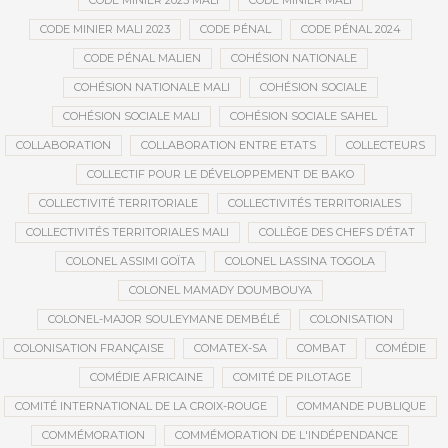
CODE MINIER 2023 MALI
CODE MINIER MALI
CODE MINIER MALI 2023
CODE PÉNAL
CODE PÉNAL 2024
CODE PÉNAL MALIEN
COHÉSION NATIONALE
COHÉSION NATIONALE MALI
COHÉSION SOCIALE
COHÉSION SOCIALE MALI
COHÉSION SOCIALE SAHEL
COLLABORATION
COLLABORATION ENTRE ETATS
COLLECTEURS
COLLECTIF POUR LE DÉVELOPPEMENT DE BAKO
COLLECTIVITÉ TERRITORIALE
COLLECTIVITÉS TERRITORIALES
COLLECTIVITÉS TERRITORIALES MALI
COLLÈGE DES CHEFS D’ÉTAT
COLONEL ASSIMI GOÏTA
COLONEL LASSINA TOGOLA
COLONEL MAMADY DOUMBOUYA
COLONEL-MAJOR SOULEYMANE DEMBÉLÉ
COLONISATION
COLONISATION FRANÇAISE
COMATEX-SA
COMBAT
COMÉDIE
COMÉDIE AFRICAINE
COMITÉ DE PILOTAGE
COMITÉ INTERNATIONAL DE LA CROIX-ROUGE
COMMANDE PUBLIQUE
COMMÉMORATION
COMMÉMORATION DE L'INDÉPENDANCE