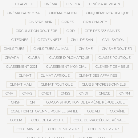
CIGARETTE
CINÉMA
CINEMA
CINÉMA AFRICAIN
CINÉMA BABEMBA
CINÉMA MALIEN
CINQUIÈME RÉPUBLIQUE
CINSERE-ANR
CIPRES
CIRA CHARITY
CIRCULATION ROUTIÈRE
CIRDI
CITÉ DES 333 SAINTS
CITERNES
CITOYENNETÉ
CIVIL DE SAN
CIVILISATION
CIVILS TUÉS
CIVILS TUÉS AU MALI
CIVISME
CIVISME ROUTIER
CIWARA
CLABA
CLASSE DIPLOMATIQUE
CLASSE POLITIQUE
CLASSEMENT 2021
CLASSEMENT MONDIAL
CLÉMENT DEMBÉLÉ
CLIMAT
CLIMAT AFRIQUE
CLIMAT DES AFFAIRES
CLIMAT MALI
CLIMAT POLITIQUE
CLUBS PROFESSIONNELS
CMA
CMAS
CMDT
CMSS
CNDH
CNECE
CNPM
CNSP
CNT
CO-CONSTRUCTION DE LA 4ÈME RÉPUBLIQUE
COALITION CITOYENNE POUR LE SAHEL
COBALT
COCAÏNE
COCEM
CODE DE LA ROUTE
CODE DE PROCÉDURE PÉNALE
CODE MINIER
CODE MINIER 2023
CODE MINIER 2023