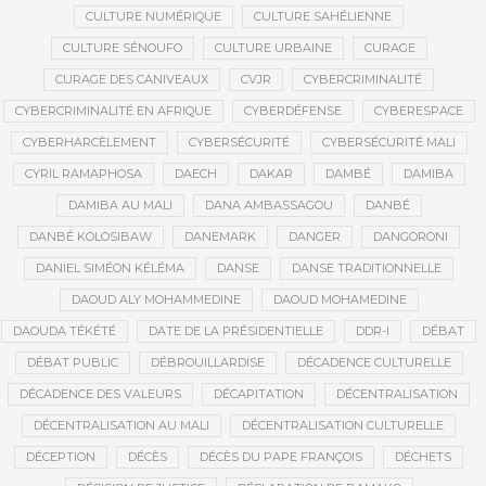
CULTURE NUMÉRIQUE
CULTURE SAHÉLIENNE
CULTURE SÉNOUFO
CULTURE URBAINE
CURAGE
CURAGE DES CANIVEAUX
CVJR
CYBERCRIMINALITÉ
CYBERCRIMINALITÉ EN AFRIQUE
CYBERDÉFENSE
CYBERESPACE
CYBERHARCÈLEMENT
CYBERSÉCURITÉ
CYBERSÉCURITÉ MALI
CYRIL RAMAPHOSA
DAECH
DAKAR
DAMBÉ
DAMIBA
DAMIBA AU MALI
DANA AMBASSAGOU
DANBÉ
DANBÉ KOLOSIBAW
DANEMARK
DANGER
DANGORONI
DANIEL SIMÉON KÉLÉMA
DANSE
DANSE TRADITIONNELLE
DAOUD ALY MOHAMMEDINE
DAOUD MOHAMEDINE
DAOUDA TÉKÉTÉ
DATE DE LA PRÉSIDENTIELLE
DDR-I
DÉBAT
DÉBAT PUBLIC
DÉBROUILLARDISE
DÉCADENCE CULTURELLE
DÉCADENCE DES VALEURS
DÉCAPITATION
DÉCENTRALISATION
DÉCENTRALISATION AU MALI
DÉCENTRALISATION CULTURELLE
DÉCEPTION
DÉCÈS
DÉCÈS DU PAPE FRANÇOIS
DÉCHETS