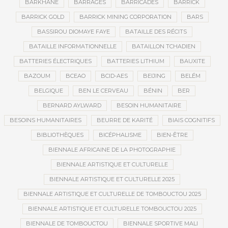
BARKHANE
BARRAGES
BARRICADES
BARRICK
BARRICK GOLD
BARRICK MINING CORPORATION
BARS
BASSIROU DIOMAYE FAYE
BATAILLE DES RÉCITS
BATAILLE INFORMATIONNELLE
BATAILLON TCHADIEN
BATTERIES ÉLECTRIQUES
BATTERIES LITHIUM
BAUXITE
BAZOUM
BCEAO
BCID-AES
BEIJING
BELÉM
BELGIQUE
BEN LE CERVEAU
BÉNIN
BER
BERNARD AYLWARD
BESOIN HUMANITAIRE
BESOINS HUMANITAIRES
BEURRE DE KARITÉ
BIAIS COGNITIFS
BIBLIOTHÈQUES
BICÉPHALISME
BIEN-ÊTRE
BIENNALE AFRICAINE DE LA PHOTOGRAPHIE
BIENNALE ARTISTIQUE ET CULTURELLE
BIENNALE ARTISTIQUE ET CULTURELLE 2025
BIENNALE ARTISTIQUE ET CULTURELLE DE TOMBOUCTOU 2025
BIENNALE ARTISTIQUE ET CULTURELLE TOMBOUCTOU 2025
BIENNALE DE TOMBOUCTOU
BIENNALE SPORTIVE MALI