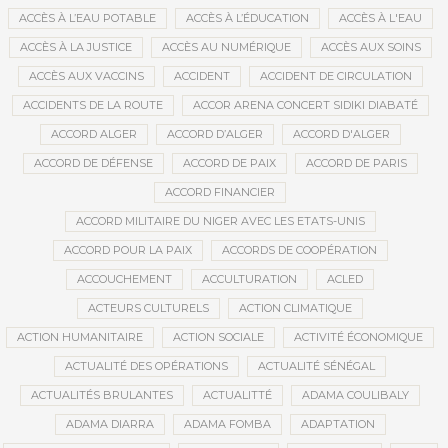
ACCÈS À L’EAU POTABLE
ACCÈS À L’ÉDUCATION
ACCÈS À L'EAU
ACCÈS À LA JUSTICE
ACCÈS AU NUMÉRIQUE
ACCÈS AUX SOINS
ACCÈS AUX VACCINS
ACCIDENT
ACCIDENT DE CIRCULATION
ACCIDENTS DE LA ROUTE
ACCOR ARENA CONCERT SIDIKI DIABATÉ
ACCORD ALGER
ACCORD D’ALGER
ACCORD D'ALGER
ACCORD DE DÉFENSE
ACCORD DE PAIX
ACCORD DE PARIS
ACCORD FINANCIER
ACCORD MILITAIRE DU NIGER AVEC LES ETATS-UNIS
ACCORD POUR LA PAIX
ACCORDS DE COOPÉRATION
ACCOUCHEMENT
ACCULTURATION
ACLED
ACTEURS CULTURELS
ACTION CLIMATIQUE
ACTION HUMANITAIRE
ACTION SOCIALE
ACTIVITÉ ÉCONOMIQUE
ACTUALITÉ DES OPÉRATIONS
ACTUALITÉ SÉNÉGAL
ACTUALITÉS BRULANTES
ACTUALITTÉ
ADAMA COULIBALY
ADAMA DIARRA
ADAMA FOMBA
ADAPTATION