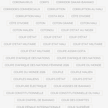
CORONAVIRUS
CORPS
CORRIDOR DAKAR-BAMAKO
CORRIDORS COMMERCIAUX
CORRUPTION
CORRUPTION AU MALI
CORRUPTION MALI
COSTA RICA
CÔTE D’IVOIRE
CÔTE D'IVOIRE
COTON
COTON GRAINE
COTON MALI
COTON MALIEN
COTONOU
COUP D'ETAT AU NIGER
COUP D’ÉTAT
COUP D'ETAT
COUP D'ÉTAT
COUP D'ETAT MILITAIRE
COUP ETAT MALI
COUP ETAT MILITAIRE
COUP ÉTAT MILITAIRE
COUPE ASSIMI GOÏTA
COUPE D'AFRIQUE DES NATIONS
COUPE D’AFRIQUE DES NATIONS
COUPE D’AFRIQUE DES NATIONS FÉMININE 2026
COUPE DU MONDE
COUPE DU MONDE 2026
COUPLE
COUPLE MALIEN
COUPLES MALIENS
COUPS D’ÉTAT
COUPS D'ETAT
COUPURE ÉLECTRIQUE
COUR ASSISES DE BAMAKO
COUR CONSTITUTIONNELLE
COUR CONSTITUTIONNELLE DU MALI
COUR D’APPEL DE BAMAKO
COUR DES COMPTES
COUR PÉNALE INTERNATIONALE
COUR SUPRÊME