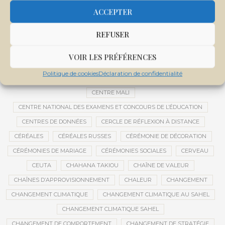
CEMAPI
CEN-SNESUP
CENOU
CENSURE
ACCEPTER
CENTRAFRIQUE
CENTRALE SOLAIRE
REFUSER
CENTRALE SOLAIRE DE SANANKOROBA
CENTRALES SOLAIRES
CENTRE D'INTELLIGENCE ARTIFICIELLE
VOIR LES PRÉFÉRENCES
CENTRE DE SANTÉ COMMUNAUTAIRE
CENTRE DU MALI
Politique de cookies
Déclaration de confidentialité
CENTRE INTERNATIONAL DE CONFÉRENCES DE BAMAKO
CENTRE MALI
CENTRE NATIONAL DES EXAMENS ET CONCOURS DE L’ÉDUCATION
CENTRES DE DONNÉES
CERCLE DE RÉFLEXION À DISTANCE
CÉRÉALES
CÉRÉALES RUSSES
CÉRÉMONIE DE DÉCORATION
CÉRÉMONIES DE MARIAGE
CÉRÉMONIES SOCIALES
CERVEAU
CEUTA
CHAHANA TAKIOU
CHAÎNE DE VALEUR
CHAÎNES D’APPROVISIONNEMENT
CHALEUR
CHANGEMENT
CHANGEMENT CLIMATIQUE
CHANGEMENT CLIMATIQUE AU SAHEL
CHANGEMENT CLIMATIQUE SAHEL
CHANGEMENT DE COMPORTEMENT
CHANGEMENT DE STRATÉGIE