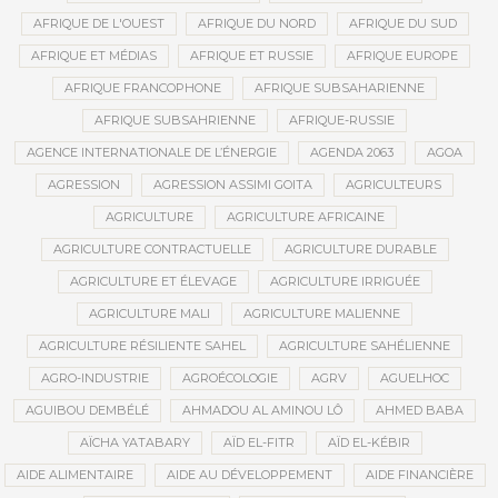
AFRIQUE DE L'OUEST
AFRIQUE DU NORD
AFRIQUE DU SUD
AFRIQUE ET MÉDIAS
AFRIQUE ET RUSSIE
AFRIQUE EUROPE
AFRIQUE FRANCOPHONE
AFRIQUE SUBSAHARIENNE
AFRIQUE SUBSAHRIENNE
AFRIQUE-RUSSIE
AGENCE INTERNATIONALE DE L’ÉNERGIE
AGENDA 2063
AGOA
AGRESSION
AGRESSION ASSIMI GOITA
AGRICULTEURS
AGRICULTURE
AGRICULTURE AFRICAINE
AGRICULTURE CONTRACTUELLE
AGRICULTURE DURABLE
AGRICULTURE ET ÉLEVAGE
AGRICULTURE IRRIGUÉE
AGRICULTURE MALI
AGRICULTURE MALIENNE
AGRICULTURE RÉSILIENTE SAHEL
AGRICULTURE SAHÉLIENNE
AGRO-INDUSTRIE
AGROÉCOLOGIE
AGRV
AGUELHOC
AGUIBOU DEMBÉLÉ
AHMADOU AL AMINOU LÔ
AHMED BABA
AÏCHA YATABARY
AÏD EL-FITR
AÏD EL-KÉBIR
AIDE ALIMENTAIRE
AIDE AU DÉVELOPPEMENT
AIDE FINANCIÈRE