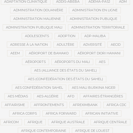
ADAPTATION CLIMATIQUE
ADDIS-ABEBA
ADEMA-PASJ
ADM
ADMINISTRATION DOUANIÈRE
ADMINISTRATION EN LIGNE
ADMINISTRATION MALIENNE
ADMINISTRATION PUBLIQUE
ADMINISTRATION PUBLIQUE MALI
ADMINISTRATION TERRITORIALE
ADOLESCENTS
ADOPTION
ADP-MALIBA
ADRESSE À LA NATION
ADULTÈRE
ADVERSITÉ
AECID
AEEM
AÉROPORT DE BAMAKO
AÉROPORT DIORI HAMANI
AÉROPORTS
AÉROPORTS DU MALI
AES
AES (ALLIANCE DES ÉTATS DU SAHEL)
AES (CONFÉDÉRATION DES ÉTATS DU SAHEL)
AES CONFÉDÉRATION SAHEL
AES MALI BURKINA NIGER
AES MÉDIAS
AES-ALGÉRIE
AFD
AFFAIRES ÉTRANGÈRES
AFFAIRISME
AFFRONTEMENTS
AFREXIMBANK
AFRICA CDC
AFRICA CORPS
AFRICA FORWARD
AFRICAN INITIATIVE
AFRICOM
AFRIQUE
AFRIQUE AUSTRALE
AFRIQUE CENTRALE
AFRIQUE CONTEMPORAINE
AFRIQUE DE L’OUEST