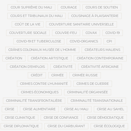
COUR SUPRÊME DU MALI
COURAGE
COURS DE SOUTIEN
COURS ET TRIBUNAUX DU MALI
COUSINAGE À PLAISANTERIE
COÛT DE LA VIE
COUVERTURE SANITAIRE UNIVERSELLE
COUVERTURE SOCIALE
COUVRE-FEU
COVAX
COVID-19
COVID-19 ET TUBERCULOSE
COVID-ORGANICS
CPI
CRÂNES COLONIAUX MUSÉE DE L'HOMME
CRÉATEURS MALIENS
CRÉATION
CRÉATION ARTISTIQUE
CRÉATION CONTEMPORAINE
CRÉATION D’EMPLOIS
CRÉATIVITÉ
CRÉATIVITÉ AFRICAINE
CRÉDIT
CRIMÉE
CRIMÉE RUSSIE
CRIMES CONTRE L’HUMANITÉ
CRIMES DE GUERRE
CRIMES ÉCONOMIQUES
CRIMINALITÉ ORGANISÉE
CRIMINALITÉ TRANSFRONTALIÈRE
CRIMINALITÉ TRANSNATIONALE
CRISE
CRISE ALIMENTAIRE
CRISE AU MALI
CRISE AU SAHEL
CRISE CLIMATIQUE
CRISE DE CONFIANCE
CRISE DÉMOCRATIQUE
CRISE DIPLOMATIQUE
CRISE DU CARBURANT
CRISE ÉCOLOGIQUE