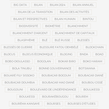
BIG DATA
BILAN
BILAN 2024
BILAN ANNUEL
BILAN DE LA TRANSITION
BILAN DES ACTIVITÉS
BILAN ET PERSPECTIVES
BILAN HUMAIN
BINTOU
BIODIVERSITÉ
BIOMÉTRIE
BLANCHIMENT
BLANCHIMENT D’ARGENT
BLANCHIMENT DE CAPITAUX
BLASPHÈME
BLÉ
BLÉ RUSSE
BLESSÉS
BLESSÉS DE GUERRE
BLESSURE FATOU DEMBÉLÉ
BLOCKCHAIN
BLOCUS
BLOCUS ÉCONOMIQUE
BLOGING
BNDA
BOAD
BOBO-DIOULASSO
BOGOLAN
BOKAR BIRO
BOKO HARAM
BOLA TINUBU
BONNE GOUVERNANCE
BOTSWANA
BOUARÉ FILY SISSOKO
BOUBACAR BOCOUM
BOUBACAR DIANÉ
BOUBACAR DOUMBIA
BOUBACAR MAO DIANÉ
BOUBOU CISSÉ
BOUGOUNI
BOULEVARD DE L’INDÉPENDANCE
BOULIKESSI
BOULKESSI
BOURAKÉBOUGOU
BOUREM
BOURÉMA KANSAYE
BOURSES
BOURSES D'ÉTUDES