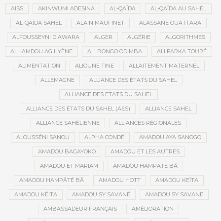
AISS
AKINWUMI ADESINA
AL-QAÏDA
AL-QAÏDA AU SAHEL
AL-QAÏDA SAHEL
ALAIN MAUFINET
ALASSANE OUATTARA
ALFOUSSEYNI DIAWARA
ALGER
ALGÉRIE
ALGORITHMES
ALHAMDOU AG ILYÈNE
ALI BONGO ODIMBA
ALI FARKA TOURÉ
ALIMENTATION
ALIOUNE TINE
ALLAITEMENT MATERNEL
ALLEMAGNE
ALLIANCE DES ÉTATS DU SAHEL
ALLIANCE DES ETATS DU SAHEL
ALLIANCE DES ÉTATS DU SAHEL (AES)
ALLIANCE SAHEL
ALLIANCE SAHÉLIENNE
ALLIANCES RÉGIONALES
ALOUSSÉNI SANOU
ALPHA CONDÉ
AMADOU AYA SANOGO
AMADOU BAGAYOKO
AMADOU ET LES AUTRES
AMADOU ET MARIAM
AMADOU HAMPATÉ BÂ
AMADOU HAMPÂTÉ BÂ
AMADOU HOTT
AMADOU KEÏTA
AMADOU KÉITA
AMADOU SY SAVANÉ
AMADOU SY SAVANE
AMBASSADEUR FRANÇAIS
AMÉLIORATION