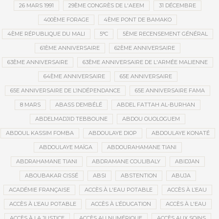
26 MARS 1991
29ÈME CONGRÈS DE L'AEEM
31 DÉCEMBRE
400ÈME FORAGE
4ÈME PONT DE BAMAKO
4ÈME RÉPUBLIQUE DU MALI
5°C
5ÈME RECENSEMENT GÉNÉRAL
61ÈME ANNIVERSAIRE
62ÈME ANNIVERSAIRE
63ÈME ANNIVERSAIRE
63ÈME ANNIVERSAIRE DE L'ARMÉE MALIENNE
64ÈME ANNIVERSAIRE
65E ANNIVERSAIRE
65E ANNIVERSAIRE DE L’INDÉPENDANCE
65E ANNIVERSAIRE FAMA
8 MARS
ABASS DEMBÉLÉ
ABDEL FATTAH AL-BURHAN
ABDELMADJID TEBBOUNE
ABDOU OUOLOGUEM
ABDOUL KASSIM FOMBA
ABDOULAYE DIOP
ABDOULAYE KONATÉ
ABDOULAYE MAÏGA
ABDOURAHAMANE TIANI
ABDRAHAMANE TIANI
ABDRAMANE COULIBALY
ABIDJAN
ABOUBAKAR CISSÉ
ABSI
ABSTENTION
ABUJA
ACADÉMIE FRANÇAISE
ACCÈS À L'EAU POTABLE
ACCÈS À L’EAU
ACCÈS À L’EAU POTABLE
ACCÈS À L’ÉDUCATION
ACCÈS À L'EAU
ACCÈS À LA JUSTICE
ACCÈS AU NUMÉRIQUE
ACCÈS AUX SOINS