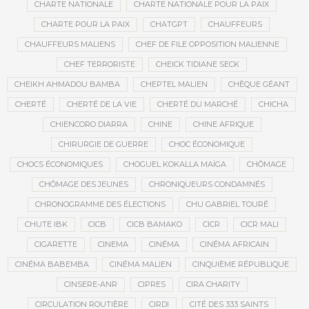
CHARTE NATIONALE
CHARTE NATIONALE POUR LA PAIX
CHARTE POUR LA PAIX
CHATGPT
CHAUFFEURS
CHAUFFEURS MALIENS
CHEF DE FILE OPPOSITION MALIENNE
CHEF TERRORISTE
CHEICK TIDIANE SECK
CHEIKH AHMADOU BAMBA
CHEPTEL MALIEN
CHÈQUE GÉANT
CHERTÉ
CHERTÉ DE LA VIE
CHERTÉ DU MARCHÉ
CHICHA
CHIENCORO DIARRA
CHINE
CHINE AFRIQUE
CHIRURGIE DE GUERRE
CHOC ÉCONOMIQUE
CHOCS ÉCONOMIQUES
CHOGUEL KOKALLA MAÏGA
CHÔMAGE
CHÔMAGE DES JEUNES
CHRONIQUEURS CONDAMNÉS
CHRONOGRAMME DES ÉLECTIONS
CHU GABRIEL TOURÉ
CHUTE IBK
CICB
CICB BAMAKO
CICR
CICR MALI
CIGARETTE
CINEMA
CINÉMA
CINÉMA AFRICAIN
CINÉMA BABEMBA
CINÉMA MALIEN
CINQUIÈME RÉPUBLIQUE
CINSERE-ANR
CIPRES
CIRA CHARITY
CIRCULATION ROUTIÈRE
CIRDI
CITÉ DES 333 SAINTS