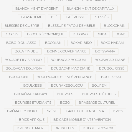
BIODIVERSITÉ
BIOMÉTRIE
BLANCHIMENT
BLANCHIMENT D’ARGENT
BLANCHIMENT DE CAPITAUX
BLASPHÈME
BLÉ
BLÉ RUSSE
BLESSÉS
BLESSÉS DE GUERRE
BLESSURE FATOU DEMBÉLÉ
BLOCKCHAIN
BLOCUS
BLOCUS ÉCONOMIQUE
BLOGING
BNDA
BOAD
BOBO-DIOULASSO
BOGOLAN
BOKAR BIRO
BOKO HARAM
BOLA TINUBU
BONNE GOUVERNANCE
BOTSWANA
BOUARÉ FILY SISSOKO
BOUBACAR BOCOUM
BOUBACAR DIANÉ
BOUBACAR DOUMBIA
BOUBACAR MAO DIANÉ
BOUBOU CISSÉ
BOUGOUNI
BOULEVARD DE L’INDÉPENDANCE
BOULIKESSI
BOULKESSI
BOURAKÉBOUGOU
BOUREM
BOURÉMA KANSAYE
BOURSES
BOURSES D'ÉTUDES
BOURSES ÉTUDIANTS
BOZO
BRASSAGE CULTUREL
BRÉMA ELY DICKO
BRÉSIL
BRICE OLIGUI NGUEMA
BRICS
BRICS AFRIQUE
BRIGADE MOBILE D’INTERVENTION
BRUNO LE MAIRE
BRUXELLES
BUDGET 2027-2029