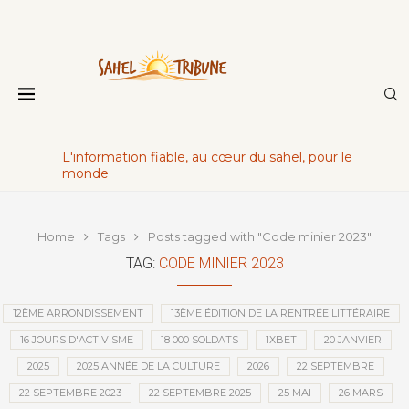
L'information fiable, au cœur du sahel, pour le
monde
Home
Tags
Posts tagged with "Code minier 2023"
TAG:
CODE MINIER 2023
12ÈME ARRONDISSEMENT
13ÈME ÉDITION DE LA RENTRÉE LITTÉRAIRE
16 JOURS D'ACTIVISME
18 000 SOLDATS
1XBET
20 JANVIER
2025
2025 ANNÉE DE LA CULTURE
2026
22 SEPTEMBRE
22 SEPTEMBRE 2023
22 SEPTEMBRE 2025
25 MAI
26 MARS