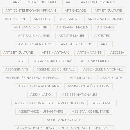
ARRÊTÉ INTERMINISTÉRIEL
ART
ART CONTEMPORAIN
ART CONTEMPORAIN AFRICAIN
ART ENGAGÉ
ART ET CULTURE
ART MALIEN
ARTICLE 39
ARTISANAT
ARTISANAT AFRICAIN
ARTISANAT FÉMININ
ARTISANAT MALIEN
ARTISANS
ARTISANS MALIENS
ARTISTE MALIEN
ARTISTES
ARTISTES AFRICAINS
ARTISTES MALIENS
ARTS
ARTS ET CULTURE
ARTS MARTIAUX
ARTS VIVANTS
ASCOMA
ASIE
ASSA BADIALLO TOURÉ
ASSAINISSEMENT
ASSASSINATS
ASSEMBLÉE GÉNÉRALE
ASSEMBLÉE NATIONALE
ASSEMBLÉE NATIONALE SÉNÉGAL
ASSIMI GOÏTA
ASSIMI GOITA
ASSIMI GOITA AU GHANA
ASSIMI GOÏTA ÉDUCATION
ASSIMILATION
ASSISES NATIONALES
ASSISES NATIONALES DE LA REFONDATION
ASSISTANCE
ASSISTANCE HUMANITAIRE
ASSISTANCE MILITAIRE
ASSISTANCE SOCIALE
ASSOCIATION BÉNÉVOLE POUR LA SOLIDARITÉ INCLUSIVE