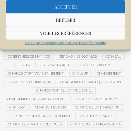
CENTRE DE SANTÉ COMMUNAUTAIRE
CENTRE DU MALI
ACCEPTER
CENTRE INTERNATIONAL DE CONFÉRENCES DE BAMAKO
REFUSER
CENTRE MALI
CENTRE NATIONAL DES EXAMENS ET CONCOURS DE L’ÉDUCATION
VOIR LES PRÉFÉRENCES
CENTRES DE DONNÉES
CERCLE DE RÉFLEXION À DISTANCE
Politique de cookies
Déclaration de confidentialité
CÉRÉALES
CÉRÉALES RUSSES
CÉRÉMONIE DE DÉCORATION
CÉRÉMONIES DE MARIAGE
CÉRÉMONIES SOCIALES
CERVEAU
CEUTA
CHAHANA TAKIOU
CHAÎNE DE VALEUR
CHAÎNES D’APPROVISIONNEMENT
CHALEUR
CHANGEMENT
CHANGEMENT CLIMATIQUE
CHANGEMENT CLIMATIQUE AU SAHEL
CHANGEMENT CLIMATIQUE SAHEL
CHANGEMENT DE COMPORTEMENT
CHANGEMENT DE STRATÉGIE
CHARBON
CHARBON DE BOIS
CHARTE DE LA TRANSITION
CHARTE DE LA TRANSITION MALI
CHARTE DES PARTIS
CHARTE DES PARTIS POLITIQUES
CHARTE DU LIPTAKO-GOURMA