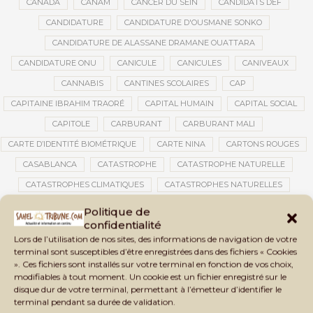
CANADA
CANAM
CANCER DU SEIN
CANDIDATS DEF
CANDIDATURE
CANDIDATURE D'OUSMANE SONKO
CANDIDATURE DE ALASSANE DRAMANE OUATTARA
CANDIDATURE ONU
CANICULE
CANICULES
CANIVEAUX
CANNABIS
CANTINES SCOLAIRES
CAP
CAPITAINE IBRAHIM TRAORÉ
CAPITAL HUMAIN
CAPITAL SOCIAL
CAPITOLE
CARBURANT
CARBURANT MALI
CARTE D’IDENTITÉ BIOMÉTRIQUE
CARTE NINA
CARTONS ROUGES
CASABLANCA
CATASTROPHE
CATASTROPHE NATURELLE
CATASTROPHES CLIMATIQUES
CATASTROPHES NATURELLES
CAUTION 10 000 DOLLARS
CAUTION DE VISA
CDAT
CECOGEC
Politique de
confidentialité
CEDEAO
CÉDÉAO
CEI
CÉLÉBRATION NATIONALE
CEMAC
Lors de l’utilisation de nos sites, des informations de navigation de votre
CEMAPI
CEN-SNESUP
CENOU
CENSURE
terminal sont susceptibles d’être enregistrées dans des fichiers « Cookies
». Ces fichiers sont installés sur votre terminal en fonction de vos choix,
CENTRAFRIQUE
CENTRALE SOLAIRE
modifiables à tout moment. Un cookie est un fichier enregistré sur le
CENTRALE SOLAIRE DE SANANKOROBA
CENTRALES SOLAIRES
disque dur de votre terminal, permettant à l’émetteur d’identifier le
terminal pendant sa durée de validation.
CENTRE D'INTELLIGENCE ARTIFICIELLE