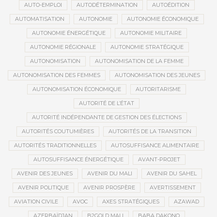
AUTO-EMPLOI
AUTODÉTERMINATION
AUTOÉDITION
AUTOMATISATION
AUTONOMIE
AUTONOMIE ÉCONOMIQUE
AUTONOMIE ÉNERGÉTIQUE
AUTONOMIE MILITAIRE
AUTONOMIE RÉGIONALE
AUTONOMIE STRATÉGIQUE
AUTONOMISATION
AUTONOMISATION DE LA FEMME
AUTONOMISATION DES FEMMES
AUTONOMISATION DES JEUNES
AUTONOMISATION ÉCONOMIQUE
AUTORITARISME
AUTORITÉ DE L’ÉTAT
AUTORITÉ INDÉPENDANTE DE GESTION DES ÉLECTIONS
AUTORITÉS COUTUMIÈRES
AUTORITÉS DE LA TRANSITION
AUTORITÉS TRADITIONNELLES
AUTOSUFFISANCE ALIMENTAIRE
AUTOSUFFISANCE ÉNERGÉTIQUE
AVANT-PROJET
AVENIR DES JEUNES
AVENIR DU MALI
AVENIR DU SAHEL
AVENIR POLITIQUE
AVENIR PROSPÈRE
AVERTISSEMENT
AVIATION CIVILE
AVOC
AXES STRATÉGIQUES
AZAWAD
AZERBAÏDJAN
B2GOLD MALI
BABA DAKONO