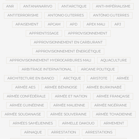
ANR
ANTANANARIVO
ANTARCTIQUE
ANTI-IMPÉRIALISME
ANTITERRORISME
ANTONIO GUTERRES
ANTÓNIO GUTERRES
APAISEMENT
APCAM
APD
APEX MALI
APJ
APPRENTISSAGE
APPROVISIONNEMENT
APPROVISIONNEMENT EN CARBURANT
APPROVISIONNEMENT ÉNERGÉTIQUE
APPROVISIONNEMENT HYDROCARBURES MALI
AQUACULTURE
ARBITRAGE INTERNATIONAL
ARCANE POLITIQUE
ARCHITECTURE EN BANCO
ARCTIQUE
ARISTOTE
ARMÉE
ARMÉE AES
ARMÉE BÉNINOISE
ARMÉE BURKINABÉ
ARMÉE CONFÉDÉRALE
ARMÉE ET NATION
ARMÉE FRANÇAISE
ARMÉE GUINÉENNE
ARMÉE MALIENNE
ARMÉE NIGÉRIANE
ARMÉE SOUDANAISE
ARMÉE SOUVERAINE
ARMÉE TCHADIENNE
ARMÉES SAHÉLIENNES
ARMELLE DAKOUO
ARMEMENT
ARNAQUE
ARRESTATION
ARRESTATIONS