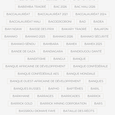
BABEMBA TRAORÉ
BAC 2026
BAC MALI 2026
BACCALAURÉAT
BACCALAURÉAT 2021
BACCALAURÉAT 2024
BACCALAURÉAT MALI
BACODJICORONI
BAD
BADEA
BAH NDAW
BAISSE DES PRIX
BAKARY TRAORÉ
BALAFON
BAMAKO
BAMAKO 2025
BAMAKO 2026
BAMAKO SÉCURITÉ
BAMAKO-SÉNOU
BAMBARA
BAMEX
BAMEX 2025
BANDE DE GAZA
BANDIAGARA
BANDIOUGOU DANTÉ
BANDITISME
BANGUI
BANQUE
BANQUE AFRICAINE DE DÉVELOPPEMENT
BANQUE CONFÉDÉRALE
BANQUE CONFÉDÉRALE AES
BANQUE MONDIALE
BANQUE OUEST-AFRICAINE DE DÉVELOPPEMENT
BANQUES
BANQUES RUSSES
BAPHO
BAPTÊMES
BARIL
BARKHANE
BARRAGES
BARRICADES
BARRICK
BARRICK GOLD
BARRICK MINING CORPORATION
BARS
BASSIROU DIOMAYE FAYE
BATAILLE DES RÉCITS