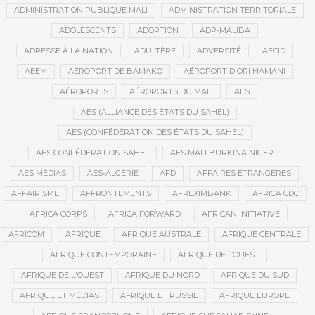
ADMINISTRATION PUBLIQUE MALI
ADMINISTRATION TERRITORIALE
ADOLESCENTS
ADOPTION
ADP-MALIBA
ADRESSE À LA NATION
ADULTÈRE
ADVERSITÉ
AECID
AEEM
AÉROPORT DE BAMAKO
AÉROPORT DIORI HAMANI
AÉROPORTS
AÉROPORTS DU MALI
AES
AES (ALLIANCE DES ÉTATS DU SAHEL)
AES (CONFÉDÉRATION DES ÉTATS DU SAHEL)
AES CONFÉDÉRATION SAHEL
AES MALI BURKINA NIGER
AES MÉDIAS
AES-ALGÉRIE
AFD
AFFAIRES ÉTRANGÈRES
AFFAIRISME
AFFRONTEMENTS
AFREXIMBANK
AFRICA CDC
AFRICA CORPS
AFRICA FORWARD
AFRICAN INITIATIVE
AFRICOM
AFRIQUE
AFRIQUE AUSTRALE
AFRIQUE CENTRALE
AFRIQUE CONTEMPORAINE
AFRIQUE DE L’OUEST
AFRIQUE DE L'OUEST
AFRIQUE DU NORD
AFRIQUE DU SUD
AFRIQUE ET MÉDIAS
AFRIQUE ET RUSSIE
AFRIQUE EUROPE