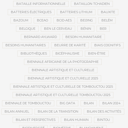
BATAILLE INFORMATIONNELLE
BATAILLON TCHADIEN
BATTERIES ÉLECTRIQUES
BATTERIES LITHIUM
BAUXITE
BAZOUM
BCEAO
BCID-AES
BEIJING
BELÉM
BELGIQUE
BEN LE CERVEAU
BÉNIN
BER
BERNARD AYLWARD
BESOIN HUMANITAIRE
BESOINS HUMANITAIRES
BEURRE DE KARITÉ
BIAIS COGNITIFS
BIBLIOTHÈQUES
BICÉPHALISME
BIEN-ÊTRE
BIENNALE AFRICAINE DE LA PHOTOGRAPHIE
BIENNALE ARTISTIQUE ET CULTURELLE
BIENNALE ARTISTIQUE ET CULTURELLE 2025
BIENNALE ARTISTIQUE ET CULTURELLE DE TOMBOUCTOU 2025
BIENNALE ARTISTIQUE ET CULTURELLE TOMBOUCTOU 2025
BIENNALE DE TOMBOUCTOU
BIG DATA
BILAN
BILAN 2024
BILAN ANNUEL
BILAN DE LA TRANSITION
BILAN DES ACTIVITÉS
BILAN ET PERSPECTIVES
BILAN HUMAIN
BINTOU