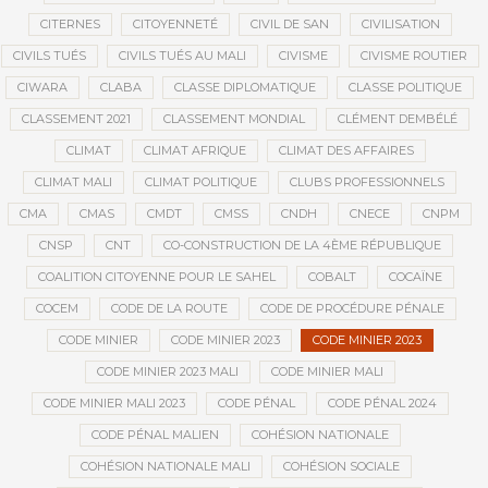
CITERNES
CITOYENNETÉ
CIVIL DE SAN
CIVILISATION
CIVILS TUÉS
CIVILS TUÉS AU MALI
CIVISME
CIVISME ROUTIER
CIWARA
CLABA
CLASSE DIPLOMATIQUE
CLASSE POLITIQUE
CLASSEMENT 2021
CLASSEMENT MONDIAL
CLÉMENT DEMBÉLÉ
CLIMAT
CLIMAT AFRIQUE
CLIMAT DES AFFAIRES
CLIMAT MALI
CLIMAT POLITIQUE
CLUBS PROFESSIONNELS
CMA
CMAS
CMDT
CMSS
CNDH
CNECE
CNPM
CNSP
CNT
CO-CONSTRUCTION DE LA 4ÈME RÉPUBLIQUE
COALITION CITOYENNE POUR LE SAHEL
COBALT
COCAÏNE
COCEM
CODE DE LA ROUTE
CODE DE PROCÉDURE PÉNALE
CODE MINIER
CODE MINIER 2023
CODE MINIER 2023
CODE MINIER 2023 MALI
CODE MINIER MALI
CODE MINIER MALI 2023
CODE PÉNAL
CODE PÉNAL 2024
CODE PÉNAL MALIEN
COHÉSION NATIONALE
COHÉSION NATIONALE MALI
COHÉSION SOCIALE