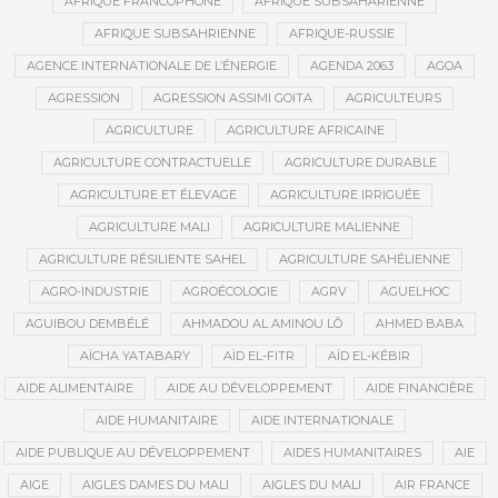
AFRIQUE FRANCOPHONE
AFRIQUE SUBSAHARIENNE
AFRIQUE SUBSAHRIENNE
AFRIQUE-RUSSIE
AGENCE INTERNATIONALE DE L’ÉNERGIE
AGENDA 2063
AGOA
AGRESSION
AGRESSION ASSIMI GOITA
AGRICULTEURS
AGRICULTURE
AGRICULTURE AFRICAINE
AGRICULTURE CONTRACTUELLE
AGRICULTURE DURABLE
AGRICULTURE ET ÉLEVAGE
AGRICULTURE IRRIGUÉE
AGRICULTURE MALI
AGRICULTURE MALIENNE
AGRICULTURE RÉSILIENTE SAHEL
AGRICULTURE SAHÉLIENNE
AGRO-INDUSTRIE
AGROÉCOLOGIE
AGRV
AGUELHOC
AGUIBOU DEMBÉLÉ
AHMADOU AL AMINOU LÔ
AHMED BABA
AÏCHA YATABARY
AÏD EL-FITR
AÏD EL-KÉBIR
AIDE ALIMENTAIRE
AIDE AU DÉVELOPPEMENT
AIDE FINANCIÈRE
AIDE HUMANITAIRE
AIDE INTERNATIONALE
AIDE PUBLIQUE AU DÉVELOPPEMENT
AIDES HUMANITAIRES
AIE
AIGE
AIGLES DAMES DU MALI
AIGLES DU MALI
AIR FRANCE