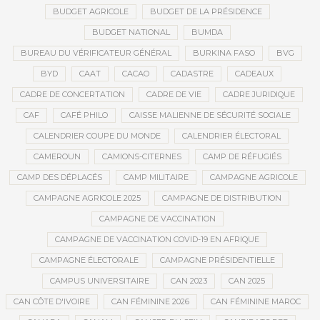
BUDGET AGRICOLE
BUDGET DE LA PRÉSIDENCE
BUDGET NATIONAL
BUMDA
BUREAU DU VÉRIFICATEUR GÉNÉRAL
BURKINA FASO
BVG
BYD
CAAT
CACAO
CADASTRE
CADEAUX
CADRE DE CONCERTATION
CADRE DE VIE
CADRE JURIDIQUE
CAF
CAFÉ PHILO
CAISSE MALIENNE DE SÉCURITÉ SOCIALE
CALENDRIER COUPE DU MONDE
CALENDRIER ÉLECTORAL
CAMEROUN
CAMIONS-CITERNES
CAMP DE RÉFUGIÉS
CAMP DES DÉPLACÉS
CAMP MILITAIRE
CAMPAGNE AGRICOLE
CAMPAGNE AGRICOLE 2025
CAMPAGNE DE DISTRIBUTION
CAMPAGNE DE VACCINATION
CAMPAGNE DE VACCINATION COVID-19 EN AFRIQUE
CAMPAGNE ÉLECTORALE
CAMPAGNE PRÉSIDENTIELLE
CAMPUS UNIVERSITAIRE
CAN 2023
CAN 2025
CAN CÔTE D'IVOIRE
CAN FÉMININE 2026
CAN FÉMININE MAROC