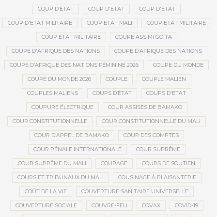
COUP D’ÉTAT
COUP D'ETAT
COUP D'ÉTAT
COUP D'ETAT MILITAIRE
COUP ETAT MALI
COUP ETAT MILITAIRE
COUP ÉTAT MILITAIRE
COUPE ASSIMI GOÏTA
COUPE D'AFRIQUE DES NATIONS
COUPE D’AFRIQUE DES NATIONS
COUPE D’AFRIQUE DES NATIONS FÉMININE 2026
COUPE DU MONDE
COUPE DU MONDE 2026
COUPLE
COUPLE MALIEN
COUPLES MALIENS
COUPS D’ÉTAT
COUPS D'ETAT
COUPURE ÉLECTRIQUE
COUR ASSISES DE BAMAKO
COUR CONSTITUTIONNELLE
COUR CONSTITUTIONNELLE DU MALI
COUR D’APPEL DE BAMAKO
COUR DES COMPTES
COUR PÉNALE INTERNATIONALE
COUR SUPRÊME
COUR SUPRÊME DU MALI
COURAGE
COURS DE SOUTIEN
COURS ET TRIBUNAUX DU MALI
COUSINAGE À PLAISANTERIE
COÛT DE LA VIE
COUVERTURE SANITAIRE UNIVERSELLE
COUVERTURE SOCIALE
COUVRE-FEU
COVAX
COVID-19