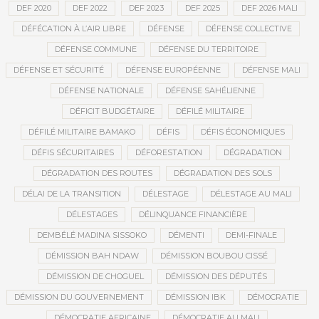
DEF 2020
DEF 2022
DEF 2023
DEF 2025
DEF 2026 MALI
DÉFÉCATION À L’AIR LIBRE
DÉFENSE
DÉFENSE COLLECTIVE
DÉFENSE COMMUNE
DÉFENSE DU TERRITOIRE
DÉFENSE ET SÉCURITÉ
DÉFENSE EUROPÉENNE
DÉFENSE MALI
DÉFENSE NATIONALE
DÉFENSE SAHÉLIENNE
DÉFICIT BUDGÉTAIRE
DÉFILÉ MILITAIRE
DÉFILÉ MILITAIRE BAMAKO
DÉFIS
DÉFIS ÉCONOMIQUES
DÉFIS SÉCURITAIRES
DÉFORESTATION
DÉGRADATION
DÉGRADATION DES ROUTES
DÉGRADATION DES SOLS
DÉLAI DE LA TRANSITION
DÉLESTAGE
DÉLESTAGE AU MALI
DÉLESTAGES
DÉLINQUANCE FINANCIÈRE
DEMBÉLÉ MADINA SISSOKO
DÉMENTI
DEMI-FINALE
DÉMISSION BAH NDAW
DÉMISSION BOUBOU CISSÉ
DÉMISSION DE CHOGUEL
DÉMISSION DES DÉPUTÉS
DÉMISSION DU GOUVERNEMENT
DÉMISSION IBK
DÉMOCRATIE
DÉMOCRATIE AFRICAINE
DÉMOCRATIE AU MALI