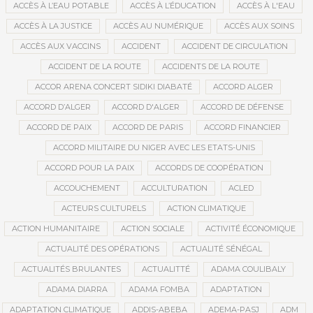
ACCÈS À L’EAU POTABLE
ACCÈS À L’ÉDUCATION
ACCÈS À L'EAU
ACCÈS À LA JUSTICE
ACCÈS AU NUMÉRIQUE
ACCÈS AUX SOINS
ACCÈS AUX VACCINS
ACCIDENT
ACCIDENT DE CIRCULATION
ACCIDENT DE LA ROUTE
ACCIDENTS DE LA ROUTE
ACCOR ARENA CONCERT SIDIKI DIABATÉ
ACCORD ALGER
ACCORD D’ALGER
ACCORD D'ALGER
ACCORD DE DÉFENSE
ACCORD DE PAIX
ACCORD DE PARIS
ACCORD FINANCIER
ACCORD MILITAIRE DU NIGER AVEC LES ETATS-UNIS
ACCORD POUR LA PAIX
ACCORDS DE COOPÉRATION
ACCOUCHEMENT
ACCULTURATION
ACLED
ACTEURS CULTURELS
ACTION CLIMATIQUE
ACTION HUMANITAIRE
ACTION SOCIALE
ACTIVITÉ ÉCONOMIQUE
ACTUALITÉ DES OPÉRATIONS
ACTUALITÉ SÉNÉGAL
ACTUALITÉS BRULANTES
ACTUALITTÉ
ADAMA COULIBALY
ADAMA DIARRA
ADAMA FOMBA
ADAPTATION
ADAPTATION CLIMATIQUE
ADDIS-ABEBA
ADEMA-PASJ
ADM