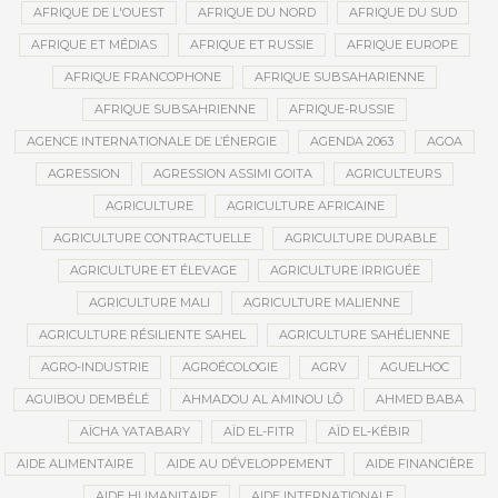
AFRIQUE DE L'OUEST
AFRIQUE DU NORD
AFRIQUE DU SUD
AFRIQUE ET MÉDIAS
AFRIQUE ET RUSSIE
AFRIQUE EUROPE
AFRIQUE FRANCOPHONE
AFRIQUE SUBSAHARIENNE
AFRIQUE SUBSAHRIENNE
AFRIQUE-RUSSIE
AGENCE INTERNATIONALE DE L’ÉNERGIE
AGENDA 2063
AGOA
AGRESSION
AGRESSION ASSIMI GOITA
AGRICULTEURS
AGRICULTURE
AGRICULTURE AFRICAINE
AGRICULTURE CONTRACTUELLE
AGRICULTURE DURABLE
AGRICULTURE ET ÉLEVAGE
AGRICULTURE IRRIGUÉE
AGRICULTURE MALI
AGRICULTURE MALIENNE
AGRICULTURE RÉSILIENTE SAHEL
AGRICULTURE SAHÉLIENNE
AGRO-INDUSTRIE
AGROÉCOLOGIE
AGRV
AGUELHOC
AGUIBOU DEMBÉLÉ
AHMADOU AL AMINOU LÔ
AHMED BABA
AÏCHA YATABARY
AÏD EL-FITR
AÏD EL-KÉBIR
AIDE ALIMENTAIRE
AIDE AU DÉVELOPPEMENT
AIDE FINANCIÈRE
AIDE HUMANITAIRE
AIDE INTERNATIONALE