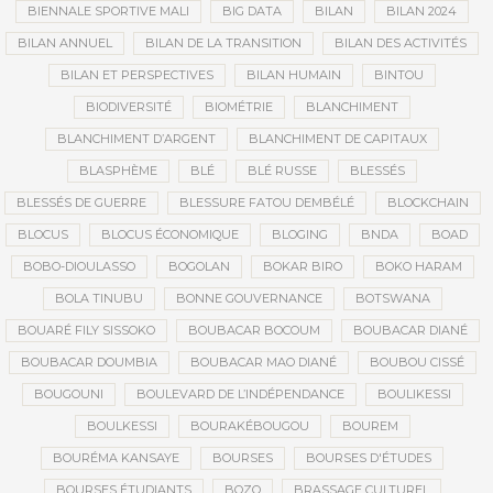
BIENNALE SPORTIVE MALI
BIG DATA
BILAN
BILAN 2024
BILAN ANNUEL
BILAN DE LA TRANSITION
BILAN DES ACTIVITÉS
BILAN ET PERSPECTIVES
BILAN HUMAIN
BINTOU
BIODIVERSITÉ
BIOMÉTRIE
BLANCHIMENT
BLANCHIMENT D’ARGENT
BLANCHIMENT DE CAPITAUX
BLASPHÈME
BLÉ
BLÉ RUSSE
BLESSÉS
BLESSÉS DE GUERRE
BLESSURE FATOU DEMBÉLÉ
BLOCKCHAIN
BLOCUS
BLOCUS ÉCONOMIQUE
BLOGING
BNDA
BOAD
BOBO-DIOULASSO
BOGOLAN
BOKAR BIRO
BOKO HARAM
BOLA TINUBU
BONNE GOUVERNANCE
BOTSWANA
BOUARÉ FILY SISSOKO
BOUBACAR BOCOUM
BOUBACAR DIANÉ
BOUBACAR DOUMBIA
BOUBACAR MAO DIANÉ
BOUBOU CISSÉ
BOUGOUNI
BOULEVARD DE L’INDÉPENDANCE
BOULIKESSI
BOULKESSI
BOURAKÉBOUGOU
BOUREM
BOURÉMA KANSAYE
BOURSES
BOURSES D'ÉTUDES
BOURSES ÉTUDIANTS
BOZO
BRASSAGE CULTUREL