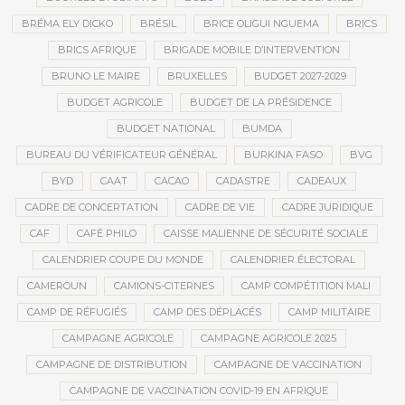
BRÉMA ELY DICKO
BRÉSIL
BRICE OLIGUI NGUEMA
BRICS
BRICS AFRIQUE
BRIGADE MOBILE D’INTERVENTION
BRUNO LE MAIRE
BRUXELLES
BUDGET 2027-2029
BUDGET AGRICOLE
BUDGET DE LA PRÉSIDENCE
BUDGET NATIONAL
BUMDA
BUREAU DU VÉRIFICATEUR GÉNÉRAL
BURKINA FASO
BVG
BYD
CAAT
CACAO
CADASTRE
CADEAUX
CADRE DE CONCERTATION
CADRE DE VIE
CADRE JURIDIQUE
CAF
CAFÉ PHILO
CAISSE MALIENNE DE SÉCURITÉ SOCIALE
CALENDRIER COUPE DU MONDE
CALENDRIER ÉLECTORAL
CAMEROUN
CAMIONS-CITERNES
CAMP COMPÉTITION MALI
CAMP DE RÉFUGIÉS
CAMP DES DÉPLACÉS
CAMP MILITAIRE
CAMPAGNE AGRICOLE
CAMPAGNE AGRICOLE 2025
CAMPAGNE DE DISTRIBUTION
CAMPAGNE DE VACCINATION
CAMPAGNE DE VACCINATION COVID-19 EN AFRIQUE