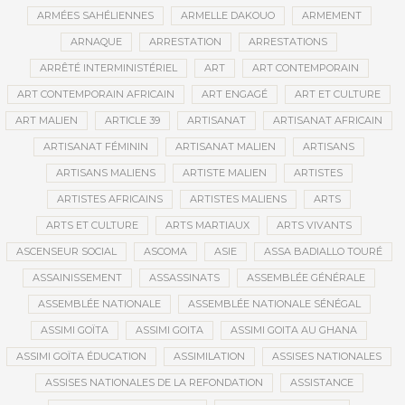
ARMÉES SAHÉLIENNES
ARMELLE DAKOUO
ARMEMENT
ARNAQUE
ARRESTATION
ARRESTATIONS
ARRÊTÉ INTERMINISTÉRIEL
ART
ART CONTEMPORAIN
ART CONTEMPORAIN AFRICAIN
ART ENGAGÉ
ART ET CULTURE
ART MALIEN
ARTICLE 39
ARTISANAT
ARTISANAT AFRICAIN
ARTISANAT FÉMININ
ARTISANAT MALIEN
ARTISANS
ARTISANS MALIENS
ARTISTE MALIEN
ARTISTES
ARTISTES AFRICAINS
ARTISTES MALIENS
ARTS
ARTS ET CULTURE
ARTS MARTIAUX
ARTS VIVANTS
ASCENSEUR SOCIAL
ASCOMA
ASIE
ASSA BADIALLO TOURÉ
ASSAINISSEMENT
ASSASSINATS
ASSEMBLÉE GÉNÉRALE
ASSEMBLÉE NATIONALE
ASSEMBLÉE NATIONALE SÉNÉGAL
ASSIMI GOÏTA
ASSIMI GOITA
ASSIMI GOITA AU GHANA
ASSIMI GOÏTA ÉDUCATION
ASSIMILATION
ASSISES NATIONALES
ASSISES NATIONALES DE LA REFONDATION
ASSISTANCE