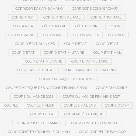
CORRIDOR DAKAR-BAMAKO
CORRIDORS COMMERCIAUX
CORRUPTION
CORRUPTION AU MALI
CORRUPTION MALI
COSTA RICA
CÔTE D’IVOIRE
CÔTE D'IVOIRE
COTON
COTON GRAINE
COTON MALI
COTON MALIEN
COTONOU
COUP D'ETAT AU NIGER
COUP D’ÉTAT
COUP D'ÉTAT
COUP D'ETAT
COUP D'ETAT MILITAIRE
COUP ETAT MALI
COUP ÉTAT MILITAIRE
COUP ETAT MILITAIRE
COUPE ASSIMI GOÏTA
COUPE D'AFRIQUE DES NATIONS
COUPE D’AFRIQUE DES NATIONS
COUPE D’AFRIQUE DES NATIONS FÉMININE 2026
COUPE DU MONDE
COUPE DU MONDE 2026
COUPE DU MONDE FÉMININE 2027
COUPLE
COUPLE MALIEN
COUPLES MALIENS
COUPS D’ÉTAT
COUPS D'ETAT
COUPURE ÉLECTRIQUE
COUR ASSISES DE BAMAKO
COUR CONSTITUTIONNELLE
COUR CONSTITUTIONNELLE DU MALI
COUR D’APPEL DE BAMAKO