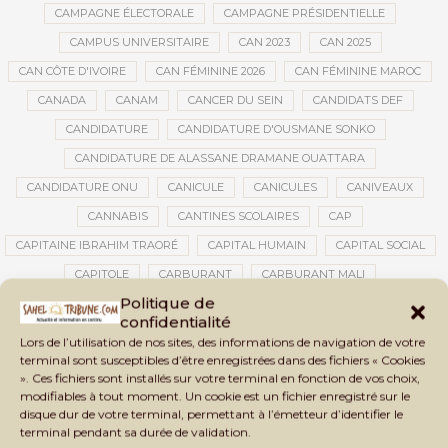
CAMPAGNE ÉLECTORALE
CAMPAGNE PRÉSIDENTIELLE
CAMPUS UNIVERSITAIRE
CAN 2023
CAN 2025
CAN CÔTE D'IVOIRE
CAN FÉMININE 2026
CAN FÉMININE MAROC
CANADA
CANAM
CANCER DU SEIN
CANDIDATS DEF
CANDIDATURE
CANDIDATURE D'OUSMANE SONKO
CANDIDATURE DE ALASSANE DRAMANE OUATTARA
CANDIDATURE ONU
CANICULE
CANICULES
CANIVEAUX
CANNABIS
CANTINES SCOLAIRES
CAP
CAPITAINE IBRAHIM TRAORÉ
CAPITAL HUMAIN
CAPITAL SOCIAL
CAPITOLE
CARBURANT
CARBURANT MALI
Politique de
CARTE D’IDENTITÉ BIOMÉTRIQUE
CARTE NINA
CARTONS ROUGES
confidentialité
CASABLANCA
CATASTROPHE
CATASTROPHE NATURELLE
Lors de l’utilisation de nos sites, des informations de navigation de votre
terminal sont susceptibles d’être enregistrées dans des fichiers « Cookies
CATASTROPHES CLIMATIQUES
CATASTROPHES NATURELLES
». Ces fichiers sont installés sur votre terminal en fonction de vos choix,
CAUTION 10 000 DOLLARS
CAUTION DE VISA
CDAT
CECOGEC
modifiables à tout moment. Un cookie est un fichier enregistré sur le
disque dur de votre terminal, permettant à l’émetteur d’identifier le
CÉDÉAO
CEDEAO
CEI
CÉLÉBRATION NATIONALE
CEMAC
terminal pendant sa durée de validation.