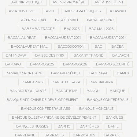
AVENIR POLITIQUE
AVENIR PROSPÈRE
AVERTISSEMENT
AVIATION CIVILE
AVOC
AXES STRATÉGIQUES
AZAWAD
AZERBAÏDJAN
B2GOLD MALI
BABA DAKONO
BABEMBA TRAORÉ
BAC 2026
BAC MALI 2026
BACCALAURÉAT
BACCALAURÉAT 2021
BACCALAURÉAT 2024
BACCALAURÉAT MALI
BACODJICORONI
BAD
BADEA
BAH NDAW
BAISSE DES PRIX
BAKARY TRAORÉ
BALAFON
BAMAKO
BAMAKO 2025
BAMAKO 2026
BAMAKO SÉCURITÉ
BAMAKO SPORT 2026
BAMAKO-SÉNOU
BAMBARA
BAMEX
BAMEX 2025
BANDE DE GAZA
BANDIAGARA
BANDIOUGOU DANTÉ
BANDITISME
BANGUI
BANQUE
BANQUE AFRICAINE DE DÉVELOPPEMENT
BANQUE CONFÉDÉRALE
BANQUE CONFÉDÉRALE AES
BANQUE MONDIALE
BANQUE OUEST-AFRICAINE DE DÉVELOPPEMENT
BANQUES
BANQUES RUSSES
BAPHO
BAPTÊMES
BARIL
BARKHANE
BARRAGES
BARRICADES
BARRICK