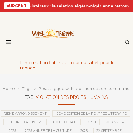
rds bilatéraux : la relation algéro-nigérienne retrouve son souf
URGENT
L'information fiable, au cœur du sahel, pour le
monde
Home
Tags
Posts tagged with "violation des droits humains"
TAG:
VIOLATION DES DROITS HUMAINS
12ÈME ARRONDISSEMENT
13ÈME ÉDITION DE LA RENTRÉE LITTÉRAIRE
16 JOURS D'ACTIVISME
18 000 SOLDATS
1XBET
20 JANVIER
2025
2025 ANNÉE DE LA CULTURE
2026
22 SEPTEMBRE