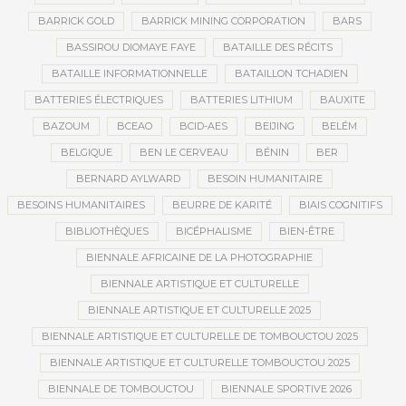
BARRICK GOLD
BARRICK MINING CORPORATION
BARS
BASSIROU DIOMAYE FAYE
BATAILLE DES RÉCITS
BATAILLE INFORMATIONNELLE
BATAILLON TCHADIEN
BATTERIES ÉLECTRIQUES
BATTERIES LITHIUM
BAUXITE
BAZOUM
BCEAO
BCID-AES
BEIJING
BELÉM
BELGIQUE
BEN LE CERVEAU
BÉNIN
BER
BERNARD AYLWARD
BESOIN HUMANITAIRE
BESOINS HUMANITAIRES
BEURRE DE KARITÉ
BIAIS COGNITIFS
BIBLIOTHÈQUES
BICÉPHALISME
BIEN-ÊTRE
BIENNALE AFRICAINE DE LA PHOTOGRAPHIE
BIENNALE ARTISTIQUE ET CULTURELLE
BIENNALE ARTISTIQUE ET CULTURELLE 2025
BIENNALE ARTISTIQUE ET CULTURELLE DE TOMBOUCTOU 2025
BIENNALE ARTISTIQUE ET CULTURELLE TOMBOUCTOU 2025
BIENNALE DE TOMBOUCTOU
BIENNALE SPORTIVE 2026