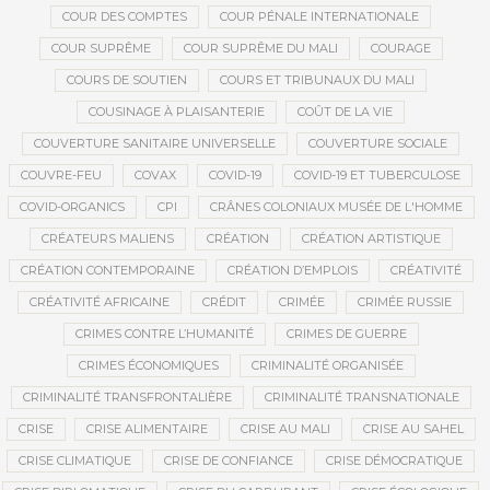
COUR DES COMPTES
COUR PÉNALE INTERNATIONALE
COUR SUPRÊME
COUR SUPRÊME DU MALI
COURAGE
COURS DE SOUTIEN
COURS ET TRIBUNAUX DU MALI
COUSINAGE À PLAISANTERIE
COÛT DE LA VIE
COUVERTURE SANITAIRE UNIVERSELLE
COUVERTURE SOCIALE
COUVRE-FEU
COVAX
COVID-19
COVID-19 ET TUBERCULOSE
COVID-ORGANICS
CPI
CRÂNES COLONIAUX MUSÉE DE L'HOMME
CRÉATEURS MALIENS
CRÉATION
CRÉATION ARTISTIQUE
CRÉATION CONTEMPORAINE
CRÉATION D’EMPLOIS
CRÉATIVITÉ
CRÉATIVITÉ AFRICAINE
CRÉDIT
CRIMÉE
CRIMÉE RUSSIE
CRIMES CONTRE L’HUMANITÉ
CRIMES DE GUERRE
CRIMES ÉCONOMIQUES
CRIMINALITÉ ORGANISÉE
CRIMINALITÉ TRANSFRONTALIÈRE
CRIMINALITÉ TRANSNATIONALE
CRISE
CRISE ALIMENTAIRE
CRISE AU MALI
CRISE AU SAHEL
CRISE CLIMATIQUE
CRISE DE CONFIANCE
CRISE DÉMOCRATIQUE