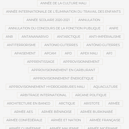
ANNÉE DE LA CULTURE MALI
ANNÉE INTERNATIONALE DE L'ÉLIMINATION DU TRAVAIL DES ENFANTS
ANNÉE SCOLAIRE 2020-2021
ANNULATION
ANNULATION DU CONCOURS DE LA FONCTION PUBLIQUE
ANPE
ANR
ANTANANARIVO
ANTARCTIQUE
ANTI-IMPÉRIALISME
ANTITERRORISME
ANTONIO GUTERRES
ANTÓNIO GUTERRES
APAISEMENT
APCAM
APD
APEX MALI
APJ
APPRENTISSAGE
APPROVISIONNEMENT
APPROVISIONNEMENT EN CARBURANT
APPROVISIONNEMENT ÉNERGÉTIQUE
APPROVISIONNEMENT HYDROCARBURES MALI
AQUACULTURE
ARBITRAGE INTERNATIONAL
ARCANE POLITIQUE
ARCHITECTURE EN BANCO
ARCTIQUE
ARISTOTE
ARMÉE
ARMÉE AES
ARMÉE BÉNINOISE
ARMÉE BURKINABÉ
ARMÉE CONFÉDÉRALE
ARMÉE ET NATION
ARMÉE FRANÇAISE
ARMÉE GUINÉENNE
ARMÉE MALIENNE
ARMÉE NIGÉRIANE