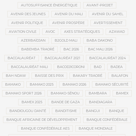
AUTOSUFFISANCE ÉNERGÉTIQUE
AVANT-PROJET
AVENIR DES JEUNES
AVENIR DU MALI
AVENIR DU SAHEL
AVENIR POLITIQUE
AVENIR PROSPÈRE
AVERTISSEMENT
AVIATION CIVILE
AVOC
AXES STRATÉGIQUES
AZAWAD
AZERBAÏDJAN
B2GOLD MALI
BABA DAKONO
BABEMBA TRAORÉ
BAC 2026
BAC MALI 2026
BACCALAURÉAT
BACCALAURÉAT 2021
BACCALAURÉAT 2024
BACCALAURÉAT MALI
BACODJICORONI
BAD
BADEA
BAH NDAW
BAISSE DES PRIX
BAKARY TRAORÉ
BALAFON
BAMAKO
BAMAKO 2025
BAMAKO 2026
BAMAKO SÉCURITÉ
BAMAKO SPORT 2026
BAMAKO-SÉNOU
BAMBARA
BAMEX
BAMEX 2025
BANDE DE GAZA
BANDIAGARA
BANDIOUGOU DANTÉ
BANDITISME
BANGUI
BANQUE
BANQUE AFRICAINE DE DÉVELOPPEMENT
BANQUE CONFÉDÉRALE
BANQUE CONFÉDÉRALE AES
BANQUE MONDIALE