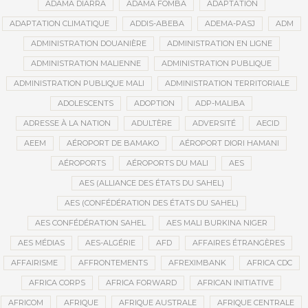
ADAMA DIARRA
ADAMA FOMBA
ADAPTATION
ADAPTATION CLIMATIQUE
ADDIS-ABEBA
ADEMA-PASJ
ADM
ADMINISTRATION DOUANIÈRE
ADMINISTRATION EN LIGNE
ADMINISTRATION MALIENNE
ADMINISTRATION PUBLIQUE
ADMINISTRATION PUBLIQUE MALI
ADMINISTRATION TERRITORIALE
ADOLESCENTS
ADOPTION
ADP-MALIBA
ADRESSE À LA NATION
ADULTÈRE
ADVERSITÉ
AECID
AEEM
AÉROPORT DE BAMAKO
AÉROPORT DIORI HAMANI
AÉROPORTS
AÉROPORTS DU MALI
AES
AES (ALLIANCE DES ÉTATS DU SAHEL)
AES (CONFÉDÉRATION DES ÉTATS DU SAHEL)
AES CONFÉDÉRATION SAHEL
AES MALI BURKINA NIGER
AES MÉDIAS
AES-ALGÉRIE
AFD
AFFAIRES ÉTRANGÈRES
AFFAIRISME
AFFRONTEMENTS
AFREXIMBANK
AFRICA CDC
AFRICA CORPS
AFRICA FORWARD
AFRICAN INITIATIVE
AFRICOM
AFRIQUE
AFRIQUE AUSTRALE
AFRIQUE CENTRALE