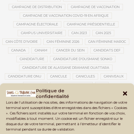
CAMPAGNE DE DISTRIBUTION
CAMPAGNE DE VACCINATION
CAMPAGNE DE VACCINATION COVID-19 EN AFRIQUE
CAMPAGNE ÉLECTORALE
CAMPAGNE PRÉSIDENTIELLE
CAMPUS UNIVERSITAIRE
CAN 2023
CAN 2025
CAN CÔTE D'IVOIRE
CAN FÉMININE 2026
CAN FÉMININE MAROC
CANADA
CANAM
CANCER DU SEIN
CANDIDATS DEF
CANDIDATURE
CANDIDATURE D'OUSMANE SONKO
CANDIDATURE DE ALASSANE DRAMANE OUATTARA
CANDIDATURE ONU
CANICULE
CANICULES
CANIVEAUX
CANNABIS
CANTINES SCOLAIRES
CAP
Politique de
CAPITAINE IBRAHIM TRAORÉ
CAPITAL HUMAIN
CAPITAL SOCIAL
confidentialité
Lors de l’utilisation de nos sites, des informations de navigation de votre
CAPITOLE
CARBURANT
CARBURANT MALI
terminal sont susceptibles d’être enregistrées dans des fichiers « Cookies
CARTE D’IDENTITÉ BIOMÉTRIQUE
CARTE NINA
CARTONS ROUGES
». Ces fichiers sont installés sur votre terminal en fonction de vos choix,
modifiables à tout moment. Un cookie est un fichier enregistré sur le
CASABLANCA
CATASTROPHE
CATASTROPHE NATURELLE
disque dur de votre terminal, permettant à l’émetteur d’identifier le
CATASTROPHES CLIMATIQUES
CATASTROPHES NATURELLES
terminal pendant sa durée de validation.