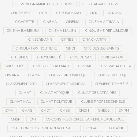
CHRONOGRAMME DES ÉLECTIONS
CHU GABRIEL TOURÉ
CHUTE IBK
CICB
CICB BAMAKO
CICR
CICR MALI
CIGARETTE
CINÉMA
CINEMA
CINÉMA AFRICAIN
CINÉMA BABEMBA
CINÉMA MALIEN
CINQUIÈME RÉPUBLIQUE
CINSERE-ANR
CIPRES
CIRA CHARITY
CIRCULATION ROUTIÈRE
CIRDI
CITÉ DES 333 SAINTS
CITERNES
CITOYENNETÉ
CIVIL DE SAN
CIVILISATION
CIVILS TUÉS
CIVILS TUÉS AU MALI
CIVISME
CIVISME ROUTIER
CIWARA
CLABA
CLASSE DIPLOMATIQUE
CLASSE POLITIQUE
CLASSEMENT 2021
CLASSEMENT MONDIAL
CLÉMENT DEMBÉLÉ
CLIMAT
CLIMAT AFRIQUE
CLIMAT DES AFFAIRES
CLIMAT MALI
CLIMAT POLITIQUE
CLUBS PROFESSIONNELS
CMA
CMAS
CMDT
CMSS
CNDH
CNECE
CNPM
CNSP
CNT
CO-CONSTRUCTION DE LA 4ÈME RÉPUBLIQUE
COALITION CITOYENNE POUR LE SAHEL
COBALT
COCAÏNE