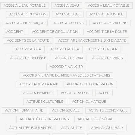
ACCÈS À L'EAU POTABLE
ACCÈS À L’EAU
ACCÈS À L’EAU POTABLE
ACCÈS À L’ÉDUCATION
ACCÈS À L'EAU
ACCÈS À LA JUSTICE
ACCÈS AU NUMÉRIQUE
ACCÈS AUX SOINS
ACCÈS AUX VACCINS
ACCIDENT
ACCIDENT DE CIRCULATION
ACCIDENT DE LA ROUTE
ACCIDENTS DE LA ROUTE
ACCOR ARENA CONCERT SIDIKI DIABATÉ
ACCORD ALGER
ACCORD D’ALGER
ACCORD D'ALGER
ACCORD DE DÉFENSE
ACCORD DE PAIX
ACCORD DE PARIS
ACCORD FINANCIER
ACCORD MILITAIRE DU NIGER AVEC LES ETATS-UNIS
ACCORD POUR LA PAIX
ACCORDS DE COOPÉRATION
ACCOUCHEMENT
ACCULTURATION
ACLED
ACTEURS CULTURELS
ACTION CLIMATIQUE
ACTION HUMANITAIRE
ACTION SOCIALE
ACTIVITÉ ÉCONOMIQUE
ACTUALITÉ DES OPÉRATIONS
ACTUALITÉ SÉNÉGAL
ACTUALITÉS BRULANTES
ACTUALITTÉ
ADAMA COULIBALY