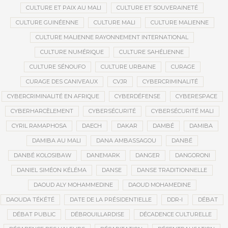
CULTURE ET PAIX AU MALI
CULTURE ET SOUVERAINETÉ
CULTURE GUINÉENNE
CULTURE MALI
CULTURE MALIENNE
CULTURE MALIENNE RAYONNEMENT INTERNATIONAL
CULTURE NUMÉRIQUE
CULTURE SAHÉLIENNE
CULTURE SÉNOUFO
CULTURE URBAINE
CURAGE
CURAGE DES CANIVEAUX
CVJR
CYBERCRIMINALITÉ
CYBERCRIMINALITÉ EN AFRIQUE
CYBERDÉFENSE
CYBERESPACE
CYBERHARCÈLEMENT
CYBERSÉCURITÉ
CYBERSÉCURITÉ MALI
CYRIL RAMAPHOSA
DAECH
DAKAR
DAMBÉ
DAMIBA
DAMIBA AU MALI
DANA AMBASSAGOU
DANBÉ
DANBÉ KOLOSIBAW
DANEMARK
DANGER
DANGORONI
DANIEL SIMÉON KÉLÉMA
DANSE
DANSE TRADITIONNELLE
DAOUD ALY MOHAMMEDINE
DAOUD MOHAMEDINE
DAOUDA TÉKÉTÉ
DATE DE LA PRÉSIDENTIELLE
DDR-I
DÉBAT
DÉBAT PUBLIC
DÉBROUILLARDISE
DÉCADENCE CULTURELLE