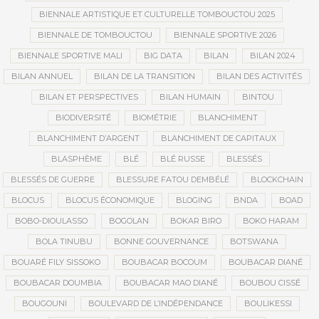
BIENNALE ARTISTIQUE ET CULTURELLE TOMBOUCTOU 2025
BIENNALE DE TOMBOUCTOU
BIENNALE SPORTIVE 2026
BIENNALE SPORTIVE MALI
BIG DATA
BILAN
BILAN 2024
BILAN ANNUEL
BILAN DE LA TRANSITION
BILAN DES ACTIVITÉS
BILAN ET PERSPECTIVES
BILAN HUMAIN
BINTOU
BIODIVERSITÉ
BIOMÉTRIE
BLANCHIMENT
BLANCHIMENT D’ARGENT
BLANCHIMENT DE CAPITAUX
BLASPHÈME
BLÉ
BLÉ RUSSE
BLESSÉS
BLESSÉS DE GUERRE
BLESSURE FATOU DEMBÉLÉ
BLOCKCHAIN
BLOCUS
BLOCUS ÉCONOMIQUE
BLOGING
BNDA
BOAD
BOBO-DIOULASSO
BOGOLAN
BOKAR BIRO
BOKO HARAM
BOLA TINUBU
BONNE GOUVERNANCE
BOTSWANA
BOUARÉ FILY SISSOKO
BOUBACAR BOCOUM
BOUBACAR DIANÉ
BOUBACAR DOUMBIA
BOUBACAR MAO DIANÉ
BOUBOU CISSÉ
BOUGOUNI
BOULEVARD DE L’INDÉPENDANCE
BOULIKESSI