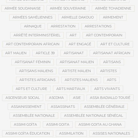
ARMÉE SOUDANAISE
ARMÉE SOUVERAINE
ARMÉE TCHADIENNE
ARMÉES SAHÉLIENNES
ARMELLE DAKOUO
ARMEMENT
ARNAQUE
ARRESTATION
ARRESTATIONS
ARRÊTÉ INTERMINISTÉRIEL
ART
ART CONTEMPORAIN
ART CONTEMPORAIN AFRICAIN
ART ENGAGÉ
ART ET CULTURE
ART MALIEN
ARTICLE 39
ARTISANAT
ARTISANAT AFRICAIN
ARTISANAT FÉMININ
ARTISANAT MALIEN
ARTISANS
ARTISANS MALIENS
ARTISTE MALIEN
ARTISTES
ARTISTES AFRICAINS
ARTISTES MALIENS
ARTS
ARTS ET CULTURE
ARTS MARTIAUX
ARTS VIVANTS
ASCENSEUR SOCIAL
ASCOMA
ASIE
ASSA BADIALLO TOURÉ
ASSAINISSEMENT
ASSASSINATS
ASSEMBLÉE GÉNÉRALE
ASSEMBLÉE NATIONALE
ASSEMBLÉE NATIONALE SÉNÉGAL
ASSIMI GOÏTA
ASSIMI GOITA
ASSIMI GOITA AU GHANA
ASSIMI GOÏTA ÉDUCATION
ASSIMILATION
ASSISES NATIONALES