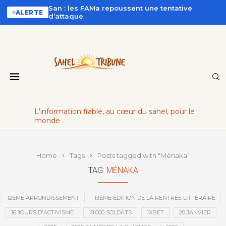
San : les FAMa repoussent une tentative
ALERTE
d’attaque
L'information fiable, au cœur du sahel, pour le
monde
Home
Tags
Posts tagged with "Ménaka"
TAG:
MÉNAKA
12ÈME ARRONDISSEMENT
13ÈME ÉDITION DE LA RENTRÉE LITTÉRAIRE
16 JOURS D'ACTIVISME
18 000 SOLDATS
1XBET
20 JANVIER