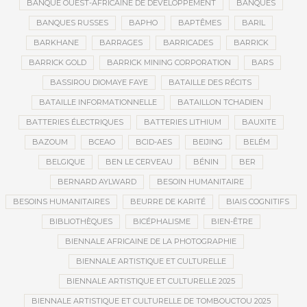
BANQUE OUEST-AFRICAINE DE DÉVELOPPEMENT
BANQUES
BANQUES RUSSES
BAPHO
BAPTÊMES
BARIL
BARKHANE
BARRAGES
BARRICADES
BARRICK
BARRICK GOLD
BARRICK MINING CORPORATION
BARS
BASSIROU DIOMAYE FAYE
BATAILLE DES RÉCITS
BATAILLE INFORMATIONNELLE
BATAILLON TCHADIEN
BATTERIES ÉLECTRIQUES
BATTERIES LITHIUM
BAUXITE
BAZOUM
BCEAO
BCID-AES
BEIJING
BELÉM
BELGIQUE
BEN LE CERVEAU
BÉNIN
BER
BERNARD AYLWARD
BESOIN HUMANITAIRE
BESOINS HUMANITAIRES
BEURRE DE KARITÉ
BIAIS COGNITIFS
BIBLIOTHÈQUES
BICÉPHALISME
BIEN-ÊTRE
BIENNALE AFRICAINE DE LA PHOTOGRAPHIE
BIENNALE ARTISTIQUE ET CULTURELLE
BIENNALE ARTISTIQUE ET CULTURELLE 2025
BIENNALE ARTISTIQUE ET CULTURELLE DE TOMBOUCTOU 2025