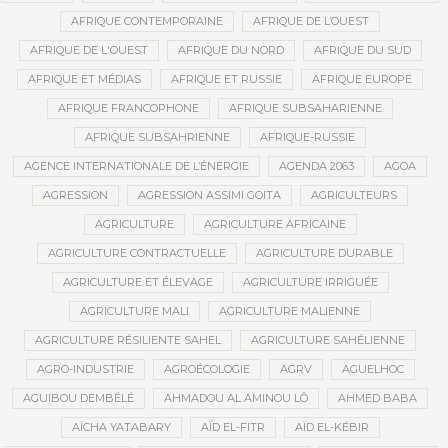
AFRIQUE CONTEMPORAINE
AFRIQUE DE L’OUEST
AFRIQUE DE L'OUEST
AFRIQUE DU NORD
AFRIQUE DU SUD
AFRIQUE ET MÉDIAS
AFRIQUE ET RUSSIE
AFRIQUE EUROPE
AFRIQUE FRANCOPHONE
AFRIQUE SUBSAHARIENNE
AFRIQUE SUBSAHRIENNE
AFRIQUE-RUSSIE
AGENCE INTERNATIONALE DE L’ÉNERGIE
AGENDA 2063
AGOA
AGRESSION
AGRESSION ASSIMI GOITA
AGRICULTEURS
AGRICULTURE
AGRICULTURE AFRICAINE
AGRICULTURE CONTRACTUELLE
AGRICULTURE DURABLE
AGRICULTURE ET ÉLEVAGE
AGRICULTURE IRRIGUÉE
AGRICULTURE MALI
AGRICULTURE MALIENNE
AGRICULTURE RÉSILIENTE SAHEL
AGRICULTURE SAHÉLIENNE
AGRO-INDUSTRIE
AGROÉCOLOGIE
AGRV
AGUELHOC
AGUIBOU DEMBÉLÉ
AHMADOU AL AMINOU LÔ
AHMED BABA
AÏCHA YATABARY
AÏD EL-FITR
AÏD EL-KÉBIR