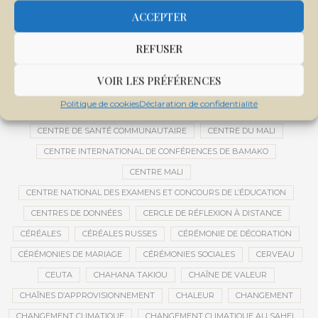
CAUTION 10 000 DOLLARS
CAUTION DE VISA
CDAT
CECOGEC
ACCEPTER
CÉDÉAO
CEDEAO
CEI
CÉLÉBRATION NATIONALE
CEMAC
REFUSER
CEMAPI
CEN-SNESUP
CENOU
CENSURE
CENTRAFRIQUE
CENTRALE SOLAIRE
VOIR LES PRÉFÉRENCES
CENTRALE SOLAIRE DE SANANKOROBA
CENTRALES SOLAIRES
Politique de cookies
Déclaration de confidentialité
CENTRE D'INTELLIGENCE ARTIFICIELLE
CENTRE DE SANTÉ COMMUNAUTAIRE
CENTRE DU MALI
CENTRE INTERNATIONAL DE CONFÉRENCES DE BAMAKO
CENTRE MALI
CENTRE NATIONAL DES EXAMENS ET CONCOURS DE L’ÉDUCATION
CENTRES DE DONNÉES
CERCLE DE RÉFLEXION À DISTANCE
CÉRÉALES
CÉRÉALES RUSSES
CÉRÉMONIE DE DÉCORATION
CÉRÉMONIES DE MARIAGE
CÉRÉMONIES SOCIALES
CERVEAU
CEUTA
CHAHANA TAKIOU
CHAÎNE DE VALEUR
CHAÎNES D’APPROVISIONNEMENT
CHALEUR
CHANGEMENT
CHANGEMENT CLIMATIQUE
CHANGEMENT CLIMATIQUE AU SAHEL