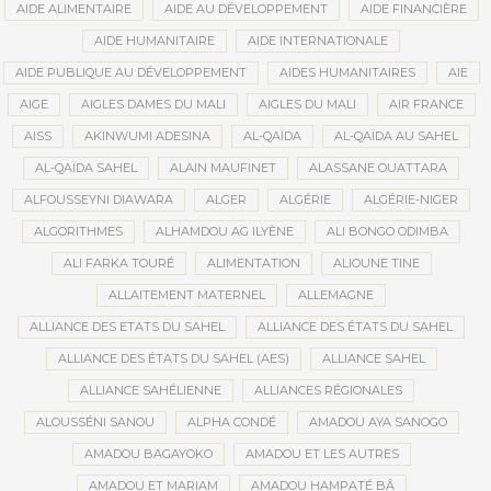
AIDE ALIMENTAIRE
AIDE AU DÉVELOPPEMENT
AIDE FINANCIÈRE
AIDE HUMANITAIRE
AIDE INTERNATIONALE
AIDE PUBLIQUE AU DÉVELOPPEMENT
AIDES HUMANITAIRES
AIE
AIGE
AIGLES DAMES DU MALI
AIGLES DU MALI
AIR FRANCE
AISS
AKINWUMI ADESINA
AL-QAÏDA
AL-QAÏDA AU SAHEL
AL-QAÏDA SAHEL
ALAIN MAUFINET
ALASSANE OUATTARA
ALFOUSSEYNI DIAWARA
ALGER
ALGÉRIE
ALGÉRIE-NIGER
ALGORITHMES
ALHAMDOU AG ILYÈNE
ALI BONGO ODIMBA
ALI FARKA TOURÉ
ALIMENTATION
ALIOUNE TINE
ALLAITEMENT MATERNEL
ALLEMAGNE
ALLIANCE DES ETATS DU SAHEL
ALLIANCE DES ÉTATS DU SAHEL
ALLIANCE DES ÉTATS DU SAHEL (AES)
ALLIANCE SAHEL
ALLIANCE SAHÉLIENNE
ALLIANCES RÉGIONALES
ALOUSSÉNI SANOU
ALPHA CONDÉ
AMADOU AYA SANOGO
AMADOU BAGAYOKO
AMADOU ET LES AUTRES
AMADOU ET MARIAM
AMADOU HAMPATÉ BÂ