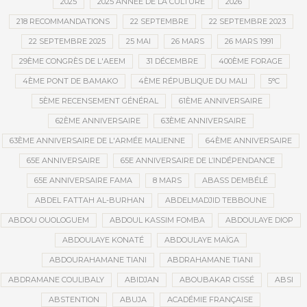
2025
2025 ANNÉE DE LA CULTURE
2026
218 RECOMMANDATIONS
22 SEPTEMBRE
22 SEPTEMBRE 2023
22 SEPTEMBRE 2025
25 MAI
26 MARS
26 MARS 1991
29ÈME CONGRÈS DE L'AEEM
31 DÉCEMBRE
400ÈME FORAGE
4ÈME PONT DE BAMAKO
4ÈME RÉPUBLIQUE DU MALI
5°C
5ÈME RECENSEMENT GÉNÉRAL
61ÈME ANNIVERSAIRE
62ÈME ANNIVERSAIRE
63ÈME ANNIVERSAIRE
63ÈME ANNIVERSAIRE DE L'ARMÉE MALIENNE
64ÈME ANNIVERSAIRE
65E ANNIVERSAIRE
65E ANNIVERSAIRE DE L’INDÉPENDANCE
65E ANNIVERSAIRE FAMA
8 MARS
ABASS DEMBÉLÉ
ABDEL FATTAH AL-BURHAN
ABDELMADJID TEBBOUNE
ABDOU OUOLOGUEM
ABDOUL KASSIM FOMBA
ABDOULAYE DIOP
ABDOULAYE KONATÉ
ABDOULAYE MAÏGA
ABDOURAHAMANE TIANI
ABDRAHAMANE TIANI
ABDRAMANE COULIBALY
ABIDJAN
ABOUBAKAR CISSÉ
ABSI
ABSTENTION
ABUJA
ACADÉMIE FRANÇAISE