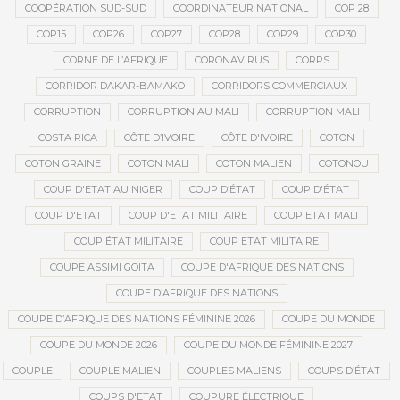
COOPÉRATION SUD-SUD
COORDINATEUR NATIONAL
COP 28
COP15
COP26
COP27
COP28
COP29
COP30
CORNE DE L’AFRIQUE
CORONAVIRUS
CORPS
CORRIDOR DAKAR-BAMAKO
CORRIDORS COMMERCIAUX
CORRUPTION
CORRUPTION AU MALI
CORRUPTION MALI
COSTA RICA
CÔTE D’IVOIRE
CÔTE D'IVOIRE
COTON
COTON GRAINE
COTON MALI
COTON MALIEN
COTONOU
COUP D'ETAT AU NIGER
COUP D’ÉTAT
COUP D'ÉTAT
COUP D'ETAT
COUP D'ETAT MILITAIRE
COUP ETAT MALI
COUP ÉTAT MILITAIRE
COUP ETAT MILITAIRE
COUPE ASSIMI GOÏTA
COUPE D'AFRIQUE DES NATIONS
COUPE D’AFRIQUE DES NATIONS
COUPE D’AFRIQUE DES NATIONS FÉMININE 2026
COUPE DU MONDE
COUPE DU MONDE 2026
COUPE DU MONDE FÉMININE 2027
COUPLE
COUPLE MALIEN
COUPLES MALIENS
COUPS D’ÉTAT
COUPS D'ETAT
COUPURE ÉLECTRIQUE