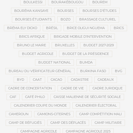
BOULKESSI
BOURAKÉBOUGOU
BOUREM
BOURÉMA KANSAYE
BOURSES
BOURSES D'ÉTUDES
BOURSES ÉTUDIANTS
BOZO
BRASSAGE CULTUREL
BRÉMA ELY DICKO
BRÉSIL
BRICE OLIGUI NGUEMA
BRICS
BRICS AFRIQUE
BRIGADE MOBILE D’INTERVENTION
BRUNO LE MAIRE
BRUXELLES
BUDGET 2027-2029
BUDGET AGRICOLE
BUDGET DE LA PRÉSIDENCE
BUDGET NATIONAL
BUMDA
BUREAU DU VÉRIFICATEUR GÉNÉRAL
BURKINA FASO
BVG
BYD
CAAT
CACAO
CADASTRE
CADEAUX
CADRE DE CONCERTATION
CADRE DE VIE
CADRE JURIDIQUE
CAF
CAFÉ PHILO
CAISSE MALIENNE DE SÉCURITÉ SOCIALE
CALENDRIER COUPE DU MONDE
CALENDRIER ÉLECTORAL
CAMEROUN
CAMIONS-CITERNES
CAMP COMPÉTITION MALI
CAMP DE RÉFUGIÉS
CAMP DES DÉPLACÉS
CAMP MILITAIRE
CAMPAGNE AGRICOLE
CAMPAGNE AGRICOLE 2025