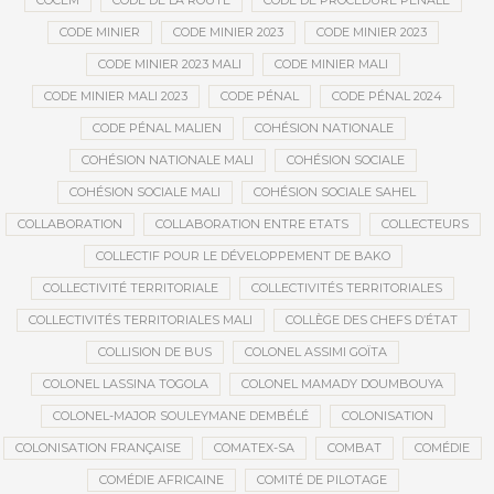
COCEM
CODE DE LA ROUTE
CODE DE PROCÉDURE PÉNALE
CODE MINIER
CODE MINIER 2023
CODE MINIER 2023
CODE MINIER 2023 MALI
CODE MINIER MALI
CODE MINIER MALI 2023
CODE PÉNAL
CODE PÉNAL 2024
CODE PÉNAL MALIEN
COHÉSION NATIONALE
COHÉSION NATIONALE MALI
COHÉSION SOCIALE
COHÉSION SOCIALE MALI
COHÉSION SOCIALE SAHEL
COLLABORATION
COLLABORATION ENTRE ETATS
COLLECTEURS
COLLECTIF POUR LE DÉVELOPPEMENT DE BAKO
COLLECTIVITÉ TERRITORIALE
COLLECTIVITÉS TERRITORIALES
COLLECTIVITÉS TERRITORIALES MALI
COLLÈGE DES CHEFS D’ÉTAT
COLLISION DE BUS
COLONEL ASSIMI GOÏTA
COLONEL LASSINA TOGOLA
COLONEL MAMADY DOUMBOUYA
COLONEL-MAJOR SOULEYMANE DEMBÉLÉ
COLONISATION
COLONISATION FRANÇAISE
COMATEX-SA
COMBAT
COMÉDIE
COMÉDIE AFRICAINE
COMITÉ DE PILOTAGE