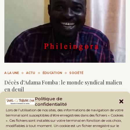
A LA UNE
ACTU
ÉDUCATION
SOCIÉTÉ
Décès d’Adama Fomba : le monde syndical malien
en deuil
Politique de
by
Sahel Tribune
6 août 2026
2 minutes read
confidentialité
Adama Fomba, ancien secrétaire général du SYPESCO,
Lors de l’utilisation de nos sites, des informations de navigation de votre
terminal sont susceptibles d’être enregistrées dans des fichiers « Cookies
ancien porte-parole des syndicats de l’éducation et
». Ces fichiers sont installés sur votre terminal en fonction de vos choix,
membre du CNT, est …
modifiables à tout moment. Un cookie est un fichier enregistré sur le