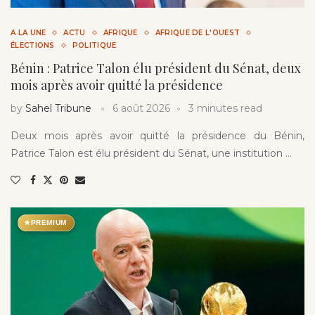
A LA UNE
ACTU
AFRIQUE
AFRIQUE DE L'OUEST
ÉLECTIONS
POLITIQUE
Bénin : Patrice Talon élu président du Sénat, deux
mois après avoir quitté la présidence
by
Sahel Tribune
6 août 2026
3 minutes read
Deux mois après avoir quitté la présidence du Bénin,
Patrice Talon est élu président du Sénat, une institution …
★
PREMIUM