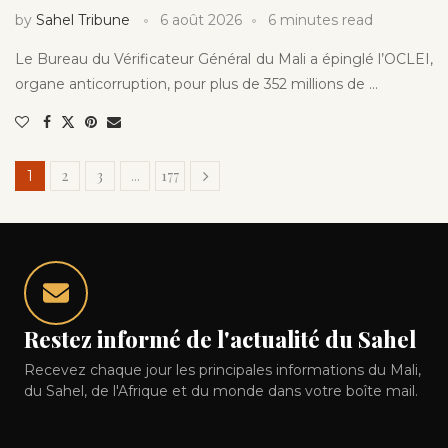
by
Sahel Tribune
6 août 2026
6 minutes read
Le Bureau du Vérificateur Général du Mali a épinglé l’OCLEI,
organe anticorruption, pour plus de 352 millions de …
2
3
177
1
…
Restez informé de l'actualité du Sahel
Recevez chaque jour les principales informations du Mali,
du Sahel, de l'Afrique et du monde dans votre boîte mail.