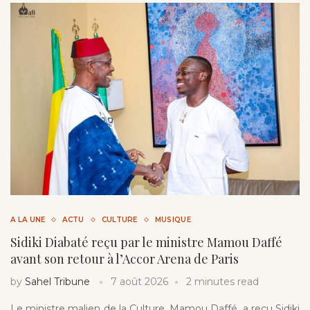
A LA UNE
ACTU
CULTURE
MUSIQUE
Sidiki Diabaté reçu par le ministre Mamou Daffé
avant son retour à l’Accor Arena de Paris
by
Sahel Tribune
7 août 2026
2 minutes read
Le ministre malien de la Culture, Mamou Daffé, a reçu Sidiki