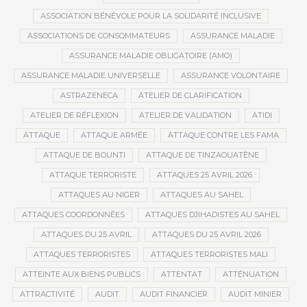
ASSOCIATION BÉNÉVOLE POUR LA SOLIDARITÉ INCLUSIVE
ASSOCIATIONS DE CONSOMMATEURS
ASSURANCE MALADIE
ASSURANCE MALADIE OBLIGATOIRE (AMO)
ASSURANCE MALADIE UNIVERSELLE
ASSURANCE VOLONTAIRE
ASTRAZENECA
ATELIER DE CLARIFICATION
ATELIER DE RÉFLEXION
ATELIER DE VALIDATION
ATIDI
ATTAQUE
ATTAQUE ARMÉE
ATTAQUE CONTRE LES FAMA
ATTAQUE DE BOUNTI
ATTAQUE DE TINZAOUATÈNE
ATTAQUE TERRORISTE
ATTAQUES 25 AVRIL 2026
ATTAQUES AU NIGER
ATTAQUES AU SAHEL
ATTAQUES COORDONNÉES
ATTAQUES DJIHADISTES AU SAHEL
ATTAQUES DU 25 AVRIL
ATTAQUES DU 25 AVRIL 2026
ATTAQUES TERRORISTES
ATTAQUES TERRORISTES MALI
ATTEINTE AUX BIENS PUBLICS
ATTENTAT
ATTÉNUATION
ATTRACTIVITÉ
AUDIT
AUDIT FINANCIER
AUDIT MINIER