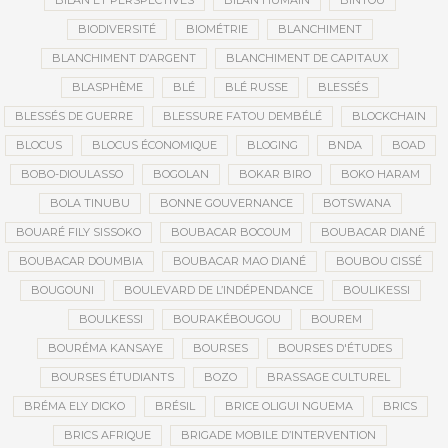
BILAN ET PERSPECTIVES
BILAN HUMAIN
BINTOU
BIODIVERSITÉ
BIOMÉTRIE
BLANCHIMENT
BLANCHIMENT D’ARGENT
BLANCHIMENT DE CAPITAUX
BLASPHÈME
BLÉ
BLÉ RUSSE
BLESSÉS
BLESSÉS DE GUERRE
BLESSURE FATOU DEMBÉLÉ
BLOCKCHAIN
BLOCUS
BLOCUS ÉCONOMIQUE
BLOGING
BNDA
BOAD
BOBO-DIOULASSO
BOGOLAN
BOKAR BIRO
BOKO HARAM
BOLA TINUBU
BONNE GOUVERNANCE
BOTSWANA
BOUARÉ FILY SISSOKO
BOUBACAR BOCOUM
BOUBACAR DIANÉ
BOUBACAR DOUMBIA
BOUBACAR MAO DIANÉ
BOUBOU CISSÉ
BOUGOUNI
BOULEVARD DE L’INDÉPENDANCE
BOULIKESSI
BOULKESSI
BOURAKÉBOUGOU
BOUREM
BOURÉMA KANSAYE
BOURSES
BOURSES D'ÉTUDES
BOURSES ÉTUDIANTS
BOZO
BRASSAGE CULTUREL
BRÉMA ELY DICKO
BRÉSIL
BRICE OLIGUI NGUEMA
BRICS
BRICS AFRIQUE
BRIGADE MOBILE D’INTERVENTION