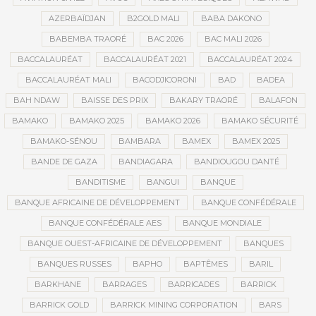
AZERBAÏDJAN
B2GOLD MALI
BABA DAKONO
BABEMBA TRAORÉ
BAC 2026
BAC MALI 2026
BACCALAURÉAT
BACCALAURÉAT 2021
BACCALAURÉAT 2024
BACCALAURÉAT MALI
BACODJICORONI
BAD
BADEA
BAH NDAW
BAISSE DES PRIX
BAKARY TRAORÉ
BALAFON
BAMAKO
BAMAKO 2025
BAMAKO 2026
BAMAKO SÉCURITÉ
BAMAKO-SÉNOU
BAMBARA
BAMEX
BAMEX 2025
BANDE DE GAZA
BANDIAGARA
BANDIOUGOU DANTÉ
BANDITISME
BANGUI
BANQUE
BANQUE AFRICAINE DE DÉVELOPPEMENT
BANQUE CONFÉDÉRALE
BANQUE CONFÉDÉRALE AES
BANQUE MONDIALE
BANQUE OUEST-AFRICAINE DE DÉVELOPPEMENT
BANQUES
BANQUES RUSSES
BAPHO
BAPTÊMES
BARIL
BARKHANE
BARRAGES
BARRICADES
BARRICK
BARRICK GOLD
BARRICK MINING CORPORATION
BARS