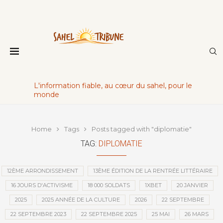
L'information fiable, au cœur du sahel, pour le
monde
Home
Tags
Posts tagged with "diplomatie"
TAG:
DIPLOMATIE
12ÈME ARRONDISSEMENT
13ÈME ÉDITION DE LA RENTRÉE LITTÉRAIRE
16 JOURS D'ACTIVISME
18 000 SOLDATS
1XBET
20 JANVIER
2025
2025 ANNÉE DE LA CULTURE
2026
22 SEPTEMBRE
22 SEPTEMBRE 2023
22 SEPTEMBRE 2025
25 MAI
26 MARS