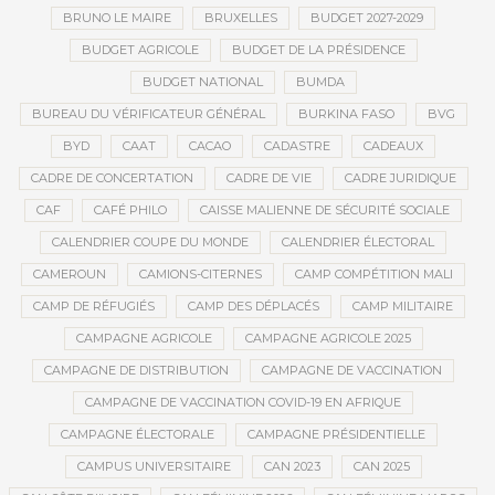
BRUNO LE MAIRE
BRUXELLES
BUDGET 2027-2029
BUDGET AGRICOLE
BUDGET DE LA PRÉSIDENCE
BUDGET NATIONAL
BUMDA
BUREAU DU VÉRIFICATEUR GÉNÉRAL
BURKINA FASO
BVG
BYD
CAAT
CACAO
CADASTRE
CADEAUX
CADRE DE CONCERTATION
CADRE DE VIE
CADRE JURIDIQUE
CAF
CAFÉ PHILO
CAISSE MALIENNE DE SÉCURITÉ SOCIALE
CALENDRIER COUPE DU MONDE
CALENDRIER ÉLECTORAL
CAMEROUN
CAMIONS-CITERNES
CAMP COMPÉTITION MALI
CAMP DE RÉFUGIÉS
CAMP DES DÉPLACÉS
CAMP MILITAIRE
CAMPAGNE AGRICOLE
CAMPAGNE AGRICOLE 2025
CAMPAGNE DE DISTRIBUTION
CAMPAGNE DE VACCINATION
CAMPAGNE DE VACCINATION COVID-19 EN AFRIQUE
CAMPAGNE ÉLECTORALE
CAMPAGNE PRÉSIDENTIELLE
CAMPUS UNIVERSITAIRE
CAN 2023
CAN 2025