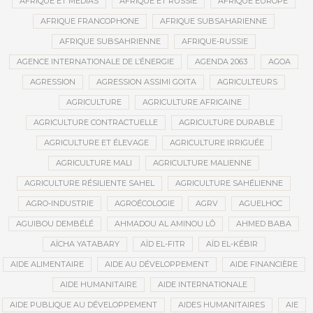
AFRIQUE ET MÉDIAS
AFRIQUE ET RUSSIE
AFRIQUE EUROPE
AFRIQUE FRANCOPHONE
AFRIQUE SUBSAHARIENNE
AFRIQUE SUBSAHRIENNE
AFRIQUE-RUSSIE
AGENCE INTERNATIONALE DE L’ÉNERGIE
AGENDA 2063
AGOA
AGRESSION
AGRESSION ASSIMI GOITA
AGRICULTEURS
AGRICULTURE
AGRICULTURE AFRICAINE
AGRICULTURE CONTRACTUELLE
AGRICULTURE DURABLE
AGRICULTURE ET ÉLEVAGE
AGRICULTURE IRRIGUÉE
AGRICULTURE MALI
AGRICULTURE MALIENNE
AGRICULTURE RÉSILIENTE SAHEL
AGRICULTURE SAHÉLIENNE
AGRO-INDUSTRIE
AGROÉCOLOGIE
AGRV
AGUELHOC
AGUIBOU DEMBÉLÉ
AHMADOU AL AMINOU LÔ
AHMED BABA
AÏCHA YATABARY
AÏD EL-FITR
AÏD EL-KÉBIR
AIDE ALIMENTAIRE
AIDE AU DÉVELOPPEMENT
AIDE FINANCIÈRE
AIDE HUMANITAIRE
AIDE INTERNATIONALE
AIDE PUBLIQUE AU DÉVELOPPEMENT
AIDES HUMANITAIRES
AIE