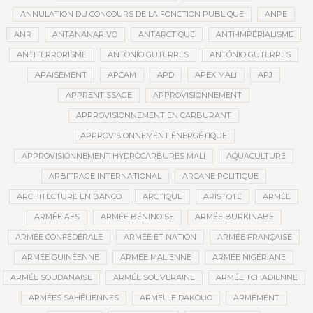
ANNULATION DU CONCOURS DE LA FONCTION PUBLIQUE
ANPE
ANR
ANTANANARIVO
ANTARCTIQUE
ANTI-IMPÉRIALISME
ANTITERRORISME
ANTONIO GUTERRES
ANTÓNIO GUTERRES
APAISEMENT
APCAM
APD
APEX MALI
APJ
APPRENTISSAGE
APPROVISIONNEMENT
APPROVISIONNEMENT EN CARBURANT
APPROVISIONNEMENT ÉNERGÉTIQUE
APPROVISIONNEMENT HYDROCARBURES MALI
AQUACULTURE
ARBITRAGE INTERNATIONAL
ARCANE POLITIQUE
ARCHITECTURE EN BANCO
ARCTIQUE
ARISTOTE
ARMÉE
ARMÉE AES
ARMÉE BÉNINOISE
ARMÉE BURKINABÉ
ARMÉE CONFÉDÉRALE
ARMÉE ET NATION
ARMÉE FRANÇAISE
ARMÉE GUINÉENNE
ARMÉE MALIENNE
ARMÉE NIGÉRIANE
ARMÉE SOUDANAISE
ARMÉE SOUVERAINE
ARMÉE TCHADIENNE
ARMÉES SAHÉLIENNES
ARMELLE DAKOUO
ARMEMENT