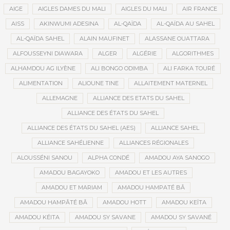
AIGE
AIGLES DAMES DU MALI
AIGLES DU MALI
AIR FRANCE
AISS
AKINWUMI ADESINA
AL-QAÏDA
AL-QAÏDA AU SAHEL
AL-QAÏDA SAHEL
ALAIN MAUFINET
ALASSANE OUATTARA
ALFOUSSEYNI DIAWARA
ALGER
ALGÉRIE
ALGORITHMES
ALHAMDOU AG ILYÈNE
ALI BONGO ODIMBA
ALI FARKA TOURÉ
ALIMENTATION
ALIOUNE TINE
ALLAITEMENT MATERNEL
ALLEMAGNE
ALLIANCE DES ETATS DU SAHEL
ALLIANCE DES ÉTATS DU SAHEL
ALLIANCE DES ÉTATS DU SAHEL (AES)
ALLIANCE SAHEL
ALLIANCE SAHÉLIENNE
ALLIANCES RÉGIONALES
ALOUSSÉNI SANOU
ALPHA CONDÉ
AMADOU AYA SANOGO
AMADOU BAGAYOKO
AMADOU ET LES AUTRES
AMADOU ET MARIAM
AMADOU HAMPATÉ BÂ
AMADOU HAMPÂTÉ BÂ
AMADOU HOTT
AMADOU KEÏTA
AMADOU KÉITA
AMADOU SY SAVANE
AMADOU SY SAVANÉ