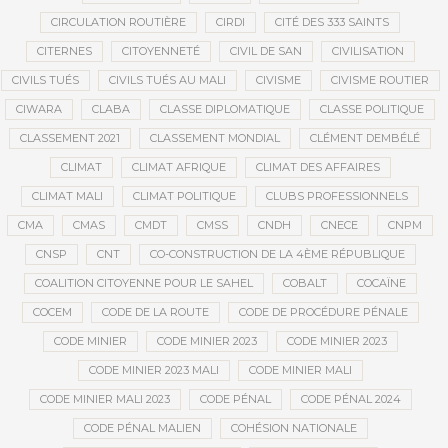
CIRCULATION ROUTIÈRE
CIRDI
CITÉ DES 333 SAINTS
CITERNES
CITOYENNETÉ
CIVIL DE SAN
CIVILISATION
CIVILS TUÉS
CIVILS TUÉS AU MALI
CIVISME
CIVISME ROUTIER
CIWARA
CLABA
CLASSE DIPLOMATIQUE
CLASSE POLITIQUE
CLASSEMENT 2021
CLASSEMENT MONDIAL
CLÉMENT DEMBÉLÉ
CLIMAT
CLIMAT AFRIQUE
CLIMAT DES AFFAIRES
CLIMAT MALI
CLIMAT POLITIQUE
CLUBS PROFESSIONNELS
CMA
CMAS
CMDT
CMSS
CNDH
CNECE
CNPM
CNSP
CNT
CO-CONSTRUCTION DE LA 4ÈME RÉPUBLIQUE
COALITION CITOYENNE POUR LE SAHEL
COBALT
COCAÏNE
COCEM
CODE DE LA ROUTE
CODE DE PROCÉDURE PÉNALE
CODE MINIER
CODE MINIER 2023
CODE MINIER 2023
CODE MINIER 2023 MALI
CODE MINIER MALI
CODE MINIER MALI 2023
CODE PÉNAL
CODE PÉNAL 2024
CODE PÉNAL MALIEN
COHÉSION NATIONALE