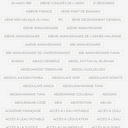
26 MARS 1991
29ÈME CONGRÈS DE L'AEEM
31 DÉCEMBRE
400ÈME FORAGE
4ÈME PONT DE BAMAKO
4ÈME RÉPUBLIQUE DU MALI
5°C
5ÈME RECENSEMENT GÉNÉRAL
61ÈME ANNIVERSAIRE
62ÈME ANNIVERSAIRE
63ÈME ANNIVERSAIRE
63ÈME ANNIVERSAIRE DE L'ARMÉE MALIENNE
64ÈME ANNIVERSAIRE
65E ANNIVERSAIRE
65E ANNIVERSAIRE DE L’INDÉPENDANCE
65E ANNIVERSAIRE FAMA
8 MARS
ABASS DEMBÉLÉ
ABDEL FATTAH AL-BURHAN
ABDELMADJID TEBBOUNE
ABDOU OUOLOGUEM
ABDOUL KASSIM FOMBA
ABDOULAYE DIOP
ABDOULAYE KONATÉ
ABDOULAYE MAÏGA
ABDOURAHAMANE TIANI
ABDRAHAMANE TIANI
ABDRAMANE COULIBALY
ABIDJAN
ABOUBAKAR CISSÉ
ABSI
ABSTENTION
ABUJA
ACADÉMIE FRANÇAISE
ACCÈS À L'EAU POTABLE
ACCÈS À L’EAU
ACCÈS À L’EAU POTABLE
ACCÈS À L’ÉDUCATION
ACCÈS À L'EAU
ACCÈS À LA JUSTICE
ACCÈS AU NUMÉRIQUE
ACCÈS AUX SOINS