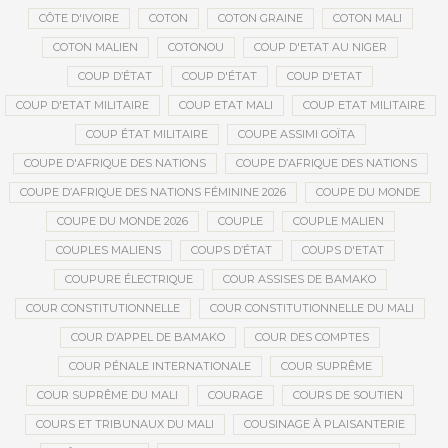
CÔTE D'IVOIRE
COTON
COTON GRAINE
COTON MALI
COTON MALIEN
COTONOU
COUP D'ETAT AU NIGER
COUP D’ÉTAT
COUP D'ÉTAT
COUP D'ETAT
COUP D'ETAT MILITAIRE
COUP ETAT MALI
COUP ETAT MILITAIRE
COUP ÉTAT MILITAIRE
COUPE ASSIMI GOÏTA
COUPE D'AFRIQUE DES NATIONS
COUPE D’AFRIQUE DES NATIONS
COUPE D’AFRIQUE DES NATIONS FÉMININE 2026
COUPE DU MONDE
COUPE DU MONDE 2026
COUPLE
COUPLE MALIEN
COUPLES MALIENS
COUPS D’ÉTAT
COUPS D'ETAT
COUPURE ÉLECTRIQUE
COUR ASSISES DE BAMAKO
COUR CONSTITUTIONNELLE
COUR CONSTITUTIONNELLE DU MALI
COUR D’APPEL DE BAMAKO
COUR DES COMPTES
COUR PÉNALE INTERNATIONALE
COUR SUPRÊME
COUR SUPRÊME DU MALI
COURAGE
COURS DE SOUTIEN
COURS ET TRIBUNAUX DU MALI
COUSINAGE À PLAISANTERIE