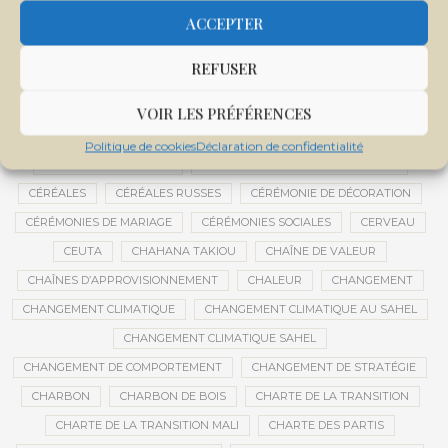
CENTRE D'INTELLIGENCE ARTIFICIELLE
ACCEPTER
CENTRE DE SANTÉ COMMUNAUTAIRE
CENTRE DU MALI
REFUSER
CENTRE INTERNATIONAL DE CONFÉRENCES DE BAMAKO
CENTRE MALI
VOIR LES PRÉFÉRENCES
CENTRE NATIONAL DES EXAMENS ET CONCOURS DE L’ÉDUCATION
Politique de cookies
Déclaration de confidentialité
CENTRES DE DONNÉES
CERCLE DE RÉFLEXION À DISTANCE
CÉRÉALES
CÉRÉALES RUSSES
CÉRÉMONIE DE DÉCORATION
CÉRÉMONIES DE MARIAGE
CÉRÉMONIES SOCIALES
CERVEAU
CEUTA
CHAHANA TAKIOU
CHAÎNE DE VALEUR
CHAÎNES D’APPROVISIONNEMENT
CHALEUR
CHANGEMENT
CHANGEMENT CLIMATIQUE
CHANGEMENT CLIMATIQUE AU SAHEL
CHANGEMENT CLIMATIQUE SAHEL
CHANGEMENT DE COMPORTEMENT
CHANGEMENT DE STRATÉGIE
CHARBON
CHARBON DE BOIS
CHARTE DE LA TRANSITION
CHARTE DE LA TRANSITION MALI
CHARTE DES PARTIS