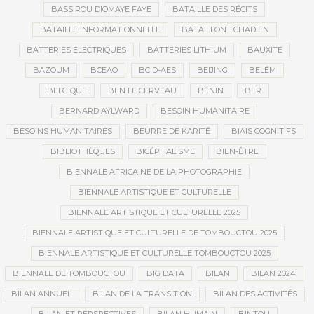
BASSIROU DIOMAYE FAYE
BATAILLE DES RÉCITS
BATAILLE INFORMATIONNELLE
BATAILLON TCHADIEN
BATTERIES ÉLECTRIQUES
BATTERIES LITHIUM
BAUXITE
BAZOUM
BCEAO
BCID-AES
BEIJING
BELÉM
BELGIQUE
BEN LE CERVEAU
BÉNIN
BER
BERNARD AYLWARD
BESOIN HUMANITAIRE
BESOINS HUMANITAIRES
BEURRE DE KARITÉ
BIAIS COGNITIFS
BIBLIOTHÈQUES
BICÉPHALISME
BIEN-ÊTRE
BIENNALE AFRICAINE DE LA PHOTOGRAPHIE
BIENNALE ARTISTIQUE ET CULTURELLE
BIENNALE ARTISTIQUE ET CULTURELLE 2025
BIENNALE ARTISTIQUE ET CULTURELLE DE TOMBOUCTOU 2025
BIENNALE ARTISTIQUE ET CULTURELLE TOMBOUCTOU 2025
BIENNALE DE TOMBOUCTOU
BIG DATA
BILAN
BILAN 2024
BILAN ANNUEL
BILAN DE LA TRANSITION
BILAN DES ACTIVITÉS