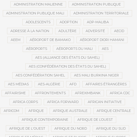
ADMINISTRATION MALIENNE
ADMINISTRATION PUBLIQUE
ADMINISTRATION PUBLIQUE MALI
ADMINISTRATION TERRITORIALE
ADOLESCENTS
ADOPTION
ADP-MALIBA
ADRESSE À LA NATION
ADULTÈRE
ADVERSITÉ
AECID
AEEM
AÉROPORT DE BAMAKO
AÉROPORT DIORI HAMANI
AÉROPORTS
AÉROPORTS DU MALI
AES
AES (ALLIANCE DES ÉTATS DU SAHEL)
AES (CONFÉDÉRATION DES ÉTATS DU SAHEL)
AES CONFÉDÉRATION SAHEL
AES MALI BURKINA NIGER
AES MÉDIAS
AES-ALGÉRIE
AFD
AFFAIRES ÉTRANGÈRES
AFFAIRISME
AFFRONTEMENTS
AFREXIMBANK
AFRICA CDC
AFRICA CORPS
AFRICA FORWARD
AFRICAN INITIATIVE
AFRICOM
AFRIQUE
AFRIQUE AUSTRALE
AFRIQUE CENTRALE
AFRIQUE CONTEMPORAINE
AFRIQUE DE L’OUEST
AFRIQUE DE L'OUEST
AFRIQUE DU NORD
AFRIQUE DU SUD