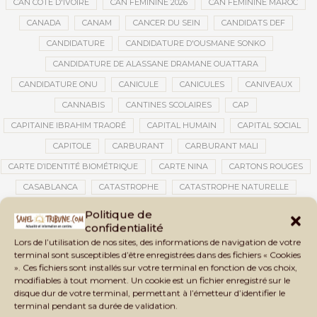
CAN CÔTE D'IVOIRE
CAN FÉMININE 2026
CAN FÉMININE MAROC
CANADA
CANAM
CANCER DU SEIN
CANDIDATS DEF
CANDIDATURE
CANDIDATURE D'OUSMANE SONKO
CANDIDATURE DE ALASSANE DRAMANE OUATTARA
CANDIDATURE ONU
CANICULE
CANICULES
CANIVEAUX
CANNABIS
CANTINES SCOLAIRES
CAP
CAPITAINE IBRAHIM TRAORÉ
CAPITAL HUMAIN
CAPITAL SOCIAL
CAPITOLE
CARBURANT
CARBURANT MALI
CARTE D’IDENTITÉ BIOMÉTRIQUE
CARTE NINA
CARTONS ROUGES
CASABLANCA
CATASTROPHE
CATASTROPHE NATURELLE
CATASTROPHES CLIMATIQUES
CATASTROPHES NATURELLES
Politique de
confidentialité
CAUTION 10 000 DOLLARS
CAUTION DE VISA
CDAT
CECOGEC
Lors de l’utilisation de nos sites, des informations de navigation de votre
CÉDÉAO
CEDEAO
CEI
CÉLÉBRATION NATIONALE
CEMAC
terminal sont susceptibles d’être enregistrées dans des fichiers « Cookies
». Ces fichiers sont installés sur votre terminal en fonction de vos choix,
CEMAPI
CEN-SNESUP
CENOU
CENSURE
modifiables à tout moment. Un cookie est un fichier enregistré sur le
CENTRAFRIQUE
CENTRALE SOLAIRE
disque dur de votre terminal, permettant à l’émetteur d’identifier le
terminal pendant sa durée de validation.
CENTRALE SOLAIRE DE SANANKOROBA
CENTRALES SOLAIRES