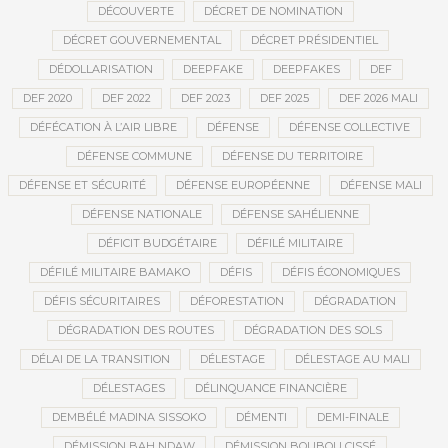
DÉCOUVERTE
DÉCRET DE NOMINATION
DÉCRET GOUVERNEMENTAL
DÉCRET PRÉSIDENTIEL
DÉDOLLARISATION
DEEPFAKE
DEEPFAKES
DEF
DEF 2020
DEF 2022
DEF 2023
DEF 2025
DEF 2026 MALI
DÉFÉCATION À L’AIR LIBRE
DÉFENSE
DÉFENSE COLLECTIVE
DÉFENSE COMMUNE
DÉFENSE DU TERRITOIRE
DÉFENSE ET SÉCURITÉ
DÉFENSE EUROPÉENNE
DÉFENSE MALI
DÉFENSE NATIONALE
DÉFENSE SAHÉLIENNE
DÉFICIT BUDGÉTAIRE
DÉFILÉ MILITAIRE
DÉFILÉ MILITAIRE BAMAKO
DÉFIS
DÉFIS ÉCONOMIQUES
DÉFIS SÉCURITAIRES
DÉFORESTATION
DÉGRADATION
DÉGRADATION DES ROUTES
DÉGRADATION DES SOLS
DÉLAI DE LA TRANSITION
DÉLESTAGE
DÉLESTAGE AU MALI
DÉLESTAGES
DÉLINQUANCE FINANCIÈRE
DEMBÉLÉ MADINA SISSOKO
DÉMENTI
DEMI-FINALE
DÉMISSION BAH NDAW
DÉMISSION BOUBOU CISSÉ