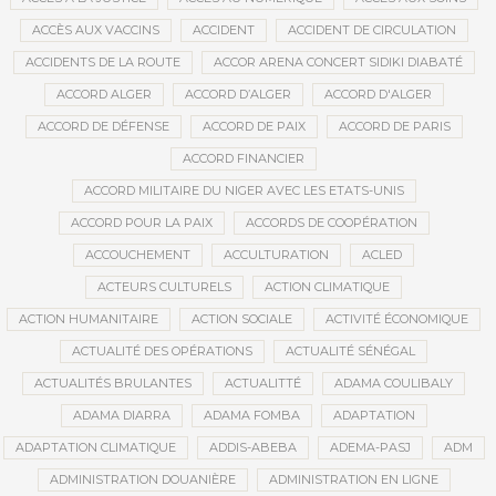
ACCÈS AUX VACCINS
ACCIDENT
ACCIDENT DE CIRCULATION
ACCIDENTS DE LA ROUTE
ACCOR ARENA CONCERT SIDIKI DIABATÉ
ACCORD ALGER
ACCORD D’ALGER
ACCORD D'ALGER
ACCORD DE DÉFENSE
ACCORD DE PAIX
ACCORD DE PARIS
ACCORD FINANCIER
ACCORD MILITAIRE DU NIGER AVEC LES ETATS-UNIS
ACCORD POUR LA PAIX
ACCORDS DE COOPÉRATION
ACCOUCHEMENT
ACCULTURATION
ACLED
ACTEURS CULTURELS
ACTION CLIMATIQUE
ACTION HUMANITAIRE
ACTION SOCIALE
ACTIVITÉ ÉCONOMIQUE
ACTUALITÉ DES OPÉRATIONS
ACTUALITÉ SÉNÉGAL
ACTUALITÉS BRULANTES
ACTUALITTÉ
ADAMA COULIBALY
ADAMA DIARRA
ADAMA FOMBA
ADAPTATION
ADAPTATION CLIMATIQUE
ADDIS-ABEBA
ADEMA-PASJ
ADM
ADMINISTRATION DOUANIÈRE
ADMINISTRATION EN LIGNE