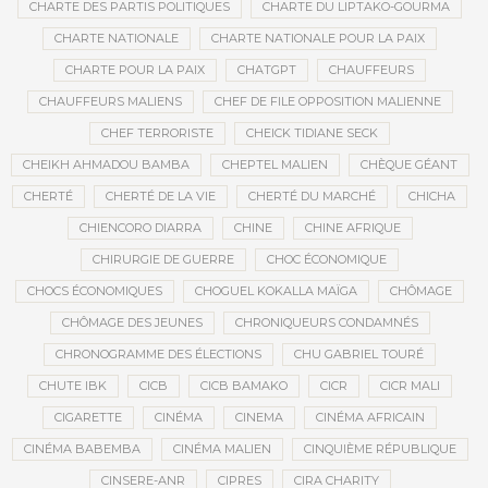
CHARTE DES PARTIS POLITIQUES
CHARTE DU LIPTAKO-GOURMA
CHARTE NATIONALE
CHARTE NATIONALE POUR LA PAIX
CHARTE POUR LA PAIX
CHATGPT
CHAUFFEURS
CHAUFFEURS MALIENS
CHEF DE FILE OPPOSITION MALIENNE
CHEF TERRORISTE
CHEICK TIDIANE SECK
CHEIKH AHMADOU BAMBA
CHEPTEL MALIEN
CHÈQUE GÉANT
CHERTÉ
CHERTÉ DE LA VIE
CHERTÉ DU MARCHÉ
CHICHA
CHIENCORO DIARRA
CHINE
CHINE AFRIQUE
CHIRURGIE DE GUERRE
CHOC ÉCONOMIQUE
CHOCS ÉCONOMIQUES
CHOGUEL KOKALLA MAÏGA
CHÔMAGE
CHÔMAGE DES JEUNES
CHRONIQUEURS CONDAMNÉS
CHRONOGRAMME DES ÉLECTIONS
CHU GABRIEL TOURÉ
CHUTE IBK
CICB
CICB BAMAKO
CICR
CICR MALI
CIGARETTE
CINÉMA
CINEMA
CINÉMA AFRICAIN
CINÉMA BABEMBA
CINÉMA MALIEN
CINQUIÈME RÉPUBLIQUE
CINSERE-ANR
CIPRES
CIRA CHARITY