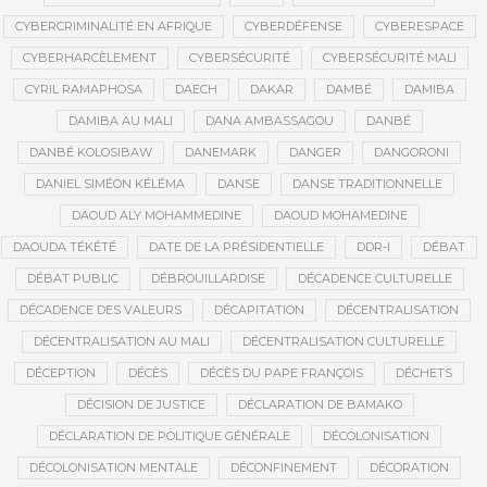
CYBERCRIMINALITÉ EN AFRIQUE
CYBERDÉFENSE
CYBERESPACE
CYBERHARCÈLEMENT
CYBERSÉCURITÉ
CYBERSÉCURITÉ MALI
CYRIL RAMAPHOSA
DAECH
DAKAR
DAMBÉ
DAMIBA
DAMIBA AU MALI
DANA AMBASSAGOU
DANBÉ
DANBÉ KOLOSIBAW
DANEMARK
DANGER
DANGORONI
DANIEL SIMÉON KÉLÉMA
DANSE
DANSE TRADITIONNELLE
DAOUD ALY MOHAMMEDINE
DAOUD MOHAMEDINE
DAOUDA TÉKÉTÉ
DATE DE LA PRÉSIDENTIELLE
DDR-I
DÉBAT
DÉBAT PUBLIC
DÉBROUILLARDISE
DÉCADENCE CULTURELLE
DÉCADENCE DES VALEURS
DÉCAPITATION
DÉCENTRALISATION
DÉCENTRALISATION AU MALI
DÉCENTRALISATION CULTURELLE
DÉCEPTION
DÉCÈS
DÉCÈS DU PAPE FRANÇOIS
DÉCHETS
DÉCISION DE JUSTICE
DÉCLARATION DE BAMAKO
DÉCLARATION DE POLITIQUE GÉNÉRALE
DÉCOLONISATION
DÉCOLONISATION MENTALE
DÉCONFINEMENT
DÉCORATION