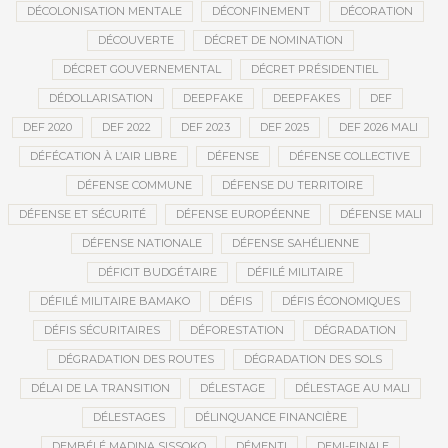
DÉCOLONISATION MENTALE
DÉCONFINEMENT
DÉCORATION
DÉCOUVERTE
DÉCRET DE NOMINATION
DÉCRET GOUVERNEMENTAL
DÉCRET PRÉSIDENTIEL
DÉDOLLARISATION
DEEPFAKE
DEEPFAKES
DEF
DEF 2020
DEF 2022
DEF 2023
DEF 2025
DEF 2026 MALI
DÉFÉCATION À L’AIR LIBRE
DÉFENSE
DÉFENSE COLLECTIVE
DÉFENSE COMMUNE
DÉFENSE DU TERRITOIRE
DÉFENSE ET SÉCURITÉ
DÉFENSE EUROPÉENNE
DÉFENSE MALI
DÉFENSE NATIONALE
DÉFENSE SAHÉLIENNE
DÉFICIT BUDGÉTAIRE
DÉFILÉ MILITAIRE
DÉFILÉ MILITAIRE BAMAKO
DÉFIS
DÉFIS ÉCONOMIQUES
DÉFIS SÉCURITAIRES
DÉFORESTATION
DÉGRADATION
DÉGRADATION DES ROUTES
DÉGRADATION DES SOLS
DÉLAI DE LA TRANSITION
DÉLESTAGE
DÉLESTAGE AU MALI
DÉLESTAGES
DÉLINQUANCE FINANCIÈRE
DEMBÉLÉ MADINA SISSOKO
DÉMENTI
DEMI-FINALE