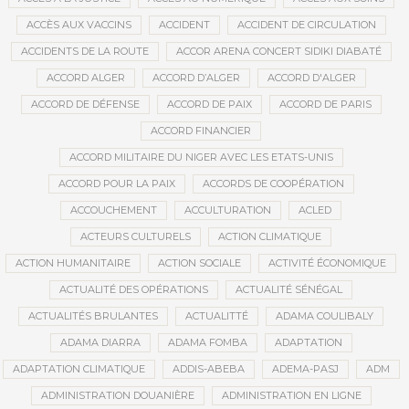
ACCÈS AUX VACCINS
ACCIDENT
ACCIDENT DE CIRCULATION
ACCIDENTS DE LA ROUTE
ACCOR ARENA CONCERT SIDIKI DIABATÉ
ACCORD ALGER
ACCORD D’ALGER
ACCORD D'ALGER
ACCORD DE DÉFENSE
ACCORD DE PAIX
ACCORD DE PARIS
ACCORD FINANCIER
ACCORD MILITAIRE DU NIGER AVEC LES ETATS-UNIS
ACCORD POUR LA PAIX
ACCORDS DE COOPÉRATION
ACCOUCHEMENT
ACCULTURATION
ACLED
ACTEURS CULTURELS
ACTION CLIMATIQUE
ACTION HUMANITAIRE
ACTION SOCIALE
ACTIVITÉ ÉCONOMIQUE
ACTUALITÉ DES OPÉRATIONS
ACTUALITÉ SÉNÉGAL
ACTUALITÉS BRULANTES
ACTUALITTÉ
ADAMA COULIBALY
ADAMA DIARRA
ADAMA FOMBA
ADAPTATION
ADAPTATION CLIMATIQUE
ADDIS-ABEBA
ADEMA-PASJ
ADM
ADMINISTRATION DOUANIÈRE
ADMINISTRATION EN LIGNE