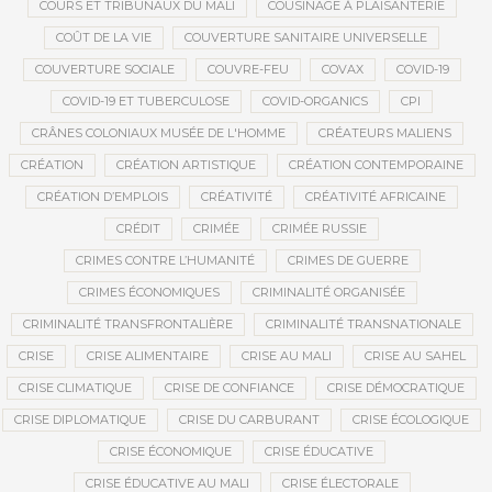
COURS ET TRIBUNAUX DU MALI
COUSINAGE À PLAISANTERIE
COÛT DE LA VIE
COUVERTURE SANITAIRE UNIVERSELLE
COUVERTURE SOCIALE
COUVRE-FEU
COVAX
COVID-19
COVID-19 ET TUBERCULOSE
COVID-ORGANICS
CPI
CRÂNES COLONIAUX MUSÉE DE L'HOMME
CRÉATEURS MALIENS
CRÉATION
CRÉATION ARTISTIQUE
CRÉATION CONTEMPORAINE
CRÉATION D’EMPLOIS
CRÉATIVITÉ
CRÉATIVITÉ AFRICAINE
CRÉDIT
CRIMÉE
CRIMÉE RUSSIE
CRIMES CONTRE L’HUMANITÉ
CRIMES DE GUERRE
CRIMES ÉCONOMIQUES
CRIMINALITÉ ORGANISÉE
CRIMINALITÉ TRANSFRONTALIÈRE
CRIMINALITÉ TRANSNATIONALE
CRISE
CRISE ALIMENTAIRE
CRISE AU MALI
CRISE AU SAHEL
CRISE CLIMATIQUE
CRISE DE CONFIANCE
CRISE DÉMOCRATIQUE
CRISE DIPLOMATIQUE
CRISE DU CARBURANT
CRISE ÉCOLOGIQUE
CRISE ÉCONOMIQUE
CRISE ÉDUCATIVE
CRISE ÉDUCATIVE AU MALI
CRISE ÉLECTORALE