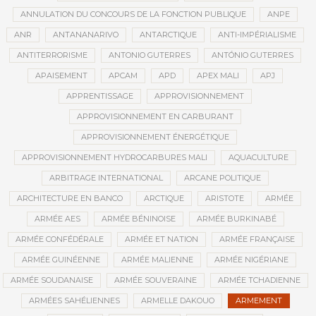
ANNULATION DU CONCOURS DE LA FONCTION PUBLIQUE
ANPE
ANR
ANTANANARIVO
ANTARCTIQUE
ANTI-IMPÉRIALISME
ANTITERRORISME
ANTONIO GUTERRES
ANTÓNIO GUTERRES
APAISEMENT
APCAM
APD
APEX MALI
APJ
APPRENTISSAGE
APPROVISIONNEMENT
APPROVISIONNEMENT EN CARBURANT
APPROVISIONNEMENT ÉNERGÉTIQUE
APPROVISIONNEMENT HYDROCARBURES MALI
AQUACULTURE
ARBITRAGE INTERNATIONAL
ARCANE POLITIQUE
ARCHITECTURE EN BANCO
ARCTIQUE
ARISTOTE
ARMÉE
ARMÉE AES
ARMÉE BÉNINOISE
ARMÉE BURKINABÉ
ARMÉE CONFÉDÉRALE
ARMÉE ET NATION
ARMÉE FRANÇAISE
ARMÉE GUINÉENNE
ARMÉE MALIENNE
ARMÉE NIGÉRIANE
ARMÉE SOUDANAISE
ARMÉE SOUVERAINE
ARMÉE TCHADIENNE
ARMÉES SAHÉLIENNES
ARMELLE DAKOUO
ARMEMENT