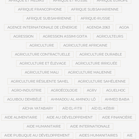
AFRIQUE ET MÉDIAS
AFRIQUE ET RUSSIE
AFRIQUE EUROPE
AFRIQUE FRANCOPHONE
AFRIQUE SUBSAHARIENNE
AFRIQUE SUBSAHRIENNE
AFRIQUE-RUSSIE
AGENCE INTERNATIONALE DE L’ÉNERGIE
AGENDA 2063
AGOA
AGRESSION
AGRESSION ASSIMI GOITA
AGRICULTEURS
AGRICULTURE
AGRICULTURE AFRICAINE
AGRICULTURE CONTRACTUELLE
AGRICULTURE DURABLE
AGRICULTURE ET ÉLEVAGE
AGRICULTURE IRRIGUÉE
AGRICULTURE MALI
AGRICULTURE MALIENNE
AGRICULTURE RÉSILIENTE SAHEL
AGRICULTURE SAHÉLIENNE
AGRO-INDUSTRIE
AGROÉCOLOGIE
AGRV
AGUELHOC
AGUIBOU DEMBÉLÉ
AHMADOU AL AMINOU LÔ
AHMED BABA
AÏCHA YATABARY
AÏD EL-FITR
AÏD EL-KÉBIR
AIDE ALIMENTAIRE
AIDE AU DÉVELOPPEMENT
AIDE FINANCIÈRE
AIDE HUMANITAIRE
AIDE INTERNATIONALE
AIDE PUBLIQUE AU DÉVELOPPEMENT
AIDES HUMANITAIRES
AIE