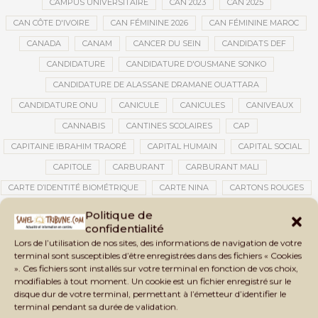
CAMPUS UNIVERSITAIRE
CAN 2023
CAN 2025
CAN CÔTE D'IVOIRE
CAN FÉMININE 2026
CAN FÉMININE MAROC
CANADA
CANAM
CANCER DU SEIN
CANDIDATS DEF
CANDIDATURE
CANDIDATURE D'OUSMANE SONKO
CANDIDATURE DE ALASSANE DRAMANE OUATTARA
CANDIDATURE ONU
CANICULE
CANICULES
CANIVEAUX
CANNABIS
CANTINES SCOLAIRES
CAP
CAPITAINE IBRAHIM TRAORÉ
CAPITAL HUMAIN
CAPITAL SOCIAL
CAPITOLE
CARBURANT
CARBURANT MALI
CARTE D’IDENTITÉ BIOMÉTRIQUE
CARTE NINA
CARTONS ROUGES
CASABLANCA
CATASTROPHE
CATASTROPHE NATURELLE
Politique de
confidentialité
CATASTROPHES CLIMATIQUES
CATASTROPHES NATURELLES
Lors de l’utilisation de nos sites, des informations de navigation de votre
CAUTION 10 000 DOLLARS
CAUTION DE VISA
CDAT
CECOGEC
terminal sont susceptibles d’être enregistrées dans des fichiers « Cookies
». Ces fichiers sont installés sur votre terminal en fonction de vos choix,
CÉDÉAO
CEDEAO
CEI
CÉLÉBRATION NATIONALE
CEMAC
modifiables à tout moment. Un cookie est un fichier enregistré sur le
CEMAPI
CEN-SNESUP
CENOU
CENSURE
disque dur de votre terminal, permettant à l’émetteur d’identifier le
terminal pendant sa durée de validation.
CENTRAFRIQUE
CENTRALE SOLAIRE