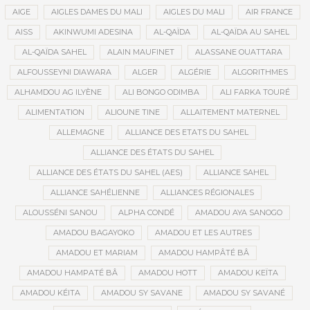
AIGE
AIGLES DAMES DU MALI
AIGLES DU MALI
AIR FRANCE
AISS
AKINWUMI ADESINA
AL-QAÏDA
AL-QAÏDA AU SAHEL
AL-QAÏDA SAHEL
ALAIN MAUFINET
ALASSANE OUATTARA
ALFOUSSEYNI DIAWARA
ALGER
ALGÉRIE
ALGORITHMES
ALHAMDOU AG ILYÈNE
ALI BONGO ODIMBA
ALI FARKA TOURÉ
ALIMENTATION
ALIOUNE TINE
ALLAITEMENT MATERNEL
ALLEMAGNE
ALLIANCE DES ETATS DU SAHEL
ALLIANCE DES ÉTATS DU SAHEL
ALLIANCE DES ÉTATS DU SAHEL (AES)
ALLIANCE SAHEL
ALLIANCE SAHÉLIENNE
ALLIANCES RÉGIONALES
ALOUSSÉNI SANOU
ALPHA CONDÉ
AMADOU AYA SANOGO
AMADOU BAGAYOKO
AMADOU ET LES AUTRES
AMADOU ET MARIAM
AMADOU HAMPÂTÉ BÂ
AMADOU HAMPATÉ BÂ
AMADOU HOTT
AMADOU KEÏTA
AMADOU KÉITA
AMADOU SY SAVANE
AMADOU SY SAVANÉ