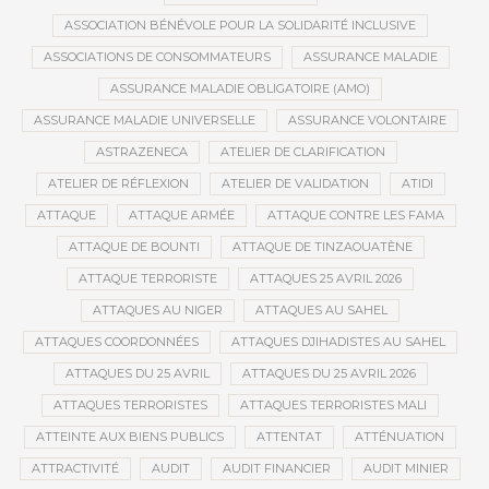
ASSOCIATION BÉNÉVOLE POUR LA SOLIDARITÉ INCLUSIVE
ASSOCIATIONS DE CONSOMMATEURS
ASSURANCE MALADIE
ASSURANCE MALADIE OBLIGATOIRE (AMO)
ASSURANCE MALADIE UNIVERSELLE
ASSURANCE VOLONTAIRE
ASTRAZENECA
ATELIER DE CLARIFICATION
ATELIER DE RÉFLEXION
ATELIER DE VALIDATION
ATIDI
ATTAQUE
ATTAQUE ARMÉE
ATTAQUE CONTRE LES FAMA
ATTAQUE DE BOUNTI
ATTAQUE DE TINZAOUATÈNE
ATTAQUE TERRORISTE
ATTAQUES 25 AVRIL 2026
ATTAQUES AU NIGER
ATTAQUES AU SAHEL
ATTAQUES COORDONNÉES
ATTAQUES DJIHADISTES AU SAHEL
ATTAQUES DU 25 AVRIL
ATTAQUES DU 25 AVRIL 2026
ATTAQUES TERRORISTES
ATTAQUES TERRORISTES MALI
ATTEINTE AUX BIENS PUBLICS
ATTENTAT
ATTÉNUATION
ATTRACTIVITÉ
AUDIT
AUDIT FINANCIER
AUDIT MINIER