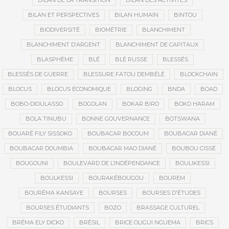
BILAN DE LA TRANSITION
BILAN DES ACTIVITÉS
BILAN ET PERSPECTIVES
BILAN HUMAIN
BINTOU
BIODIVERSITÉ
BIOMÉTRIE
BLANCHIMENT
BLANCHIMENT D’ARGENT
BLANCHIMENT DE CAPITAUX
BLASPHÈME
BLÉ
BLÉ RUSSE
BLESSÉS
BLESSÉS DE GUERRE
BLESSURE FATOU DEMBÉLÉ
BLOCKCHAIN
BLOCUS
BLOCUS ÉCONOMIQUE
BLOGING
BNDA
BOAD
BOBO-DIOULASSO
BOGOLAN
BOKAR BIRO
BOKO HARAM
BOLA TINUBU
BONNE GOUVERNANCE
BOTSWANA
BOUARÉ FILY SISSOKO
BOUBACAR BOCOUM
BOUBACAR DIANÉ
BOUBACAR DOUMBIA
BOUBACAR MAO DIANÉ
BOUBOU CISSÉ
BOUGOUNI
BOULEVARD DE L’INDÉPENDANCE
BOULIKESSI
BOULKESSI
BOURAKÉBOUGOU
BOUREM
BOURÉMA KANSAYE
BOURSES
BOURSES D'ÉTUDES
BOURSES ÉTUDIANTS
BOZO
BRASSAGE CULTUREL
BRÉMA ELY DICKO
BRÉSIL
BRICE OLIGUI NGUEMA
BRICS