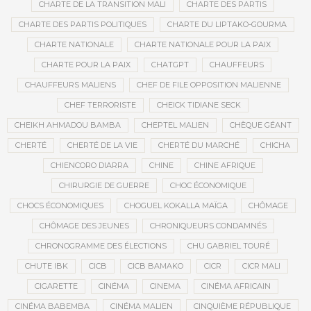
CHARTE DE LA TRANSITION MALI
CHARTE DES PARTIS
CHARTE DES PARTIS POLITIQUES
CHARTE DU LIPTAKO-GOURMA
CHARTE NATIONALE
CHARTE NATIONALE POUR LA PAIX
CHARTE POUR LA PAIX
CHATGPT
CHAUFFEURS
CHAUFFEURS MALIENS
CHEF DE FILE OPPOSITION MALIENNE
CHEF TERRORISTE
CHEICK TIDIANE SECK
CHEIKH AHMADOU BAMBA
CHEPTEL MALIEN
CHÈQUE GÉANT
CHERTÉ
CHERTÉ DE LA VIE
CHERTÉ DU MARCHÉ
CHICHA
CHIENCORO DIARRA
CHINE
CHINE AFRIQUE
CHIRURGIE DE GUERRE
CHOC ÉCONOMIQUE
CHOCS ÉCONOMIQUES
CHOGUEL KOKALLA MAÏGA
CHÔMAGE
CHÔMAGE DES JEUNES
CHRONIQUEURS CONDAMNÉS
CHRONOGRAMME DES ÉLECTIONS
CHU GABRIEL TOURÉ
CHUTE IBK
CICB
CICB BAMAKO
CICR
CICR MALI
CIGARETTE
CINÉMA
CINEMA
CINÉMA AFRICAIN
CINÉMA BABEMBA
CINÉMA MALIEN
CINQUIÈME RÉPUBLIQUE