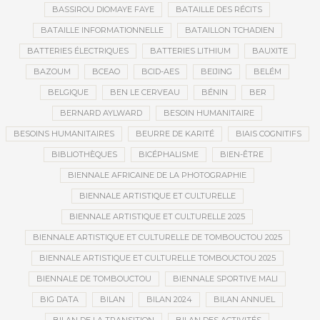
BASSIROU DIOMAYE FAYE
BATAILLE DES RÉCITS
BATAILLE INFORMATIONNELLE
BATAILLON TCHADIEN
BATTERIES ÉLECTRIQUES
BATTERIES LITHIUM
BAUXITE
BAZOUM
BCEAO
BCID-AES
BEIJING
BELÉM
BELGIQUE
BEN LE CERVEAU
BÉNIN
BER
BERNARD AYLWARD
BESOIN HUMANITAIRE
BESOINS HUMANITAIRES
BEURRE DE KARITÉ
BIAIS COGNITIFS
BIBLIOTHÈQUES
BICÉPHALISME
BIEN-ÊTRE
BIENNALE AFRICAINE DE LA PHOTOGRAPHIE
BIENNALE ARTISTIQUE ET CULTURELLE
BIENNALE ARTISTIQUE ET CULTURELLE 2025
BIENNALE ARTISTIQUE ET CULTURELLE DE TOMBOUCTOU 2025
BIENNALE ARTISTIQUE ET CULTURELLE TOMBOUCTOU 2025
BIENNALE DE TOMBOUCTOU
BIENNALE SPORTIVE MALI
BIG DATA
BILAN
BILAN 2024
BILAN ANNUEL