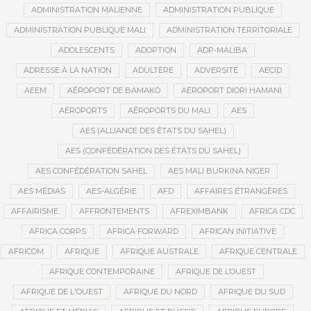
ADMINISTRATION MALIENNE
ADMINISTRATION PUBLIQUE
ADMINISTRATION PUBLIQUE MALI
ADMINISTRATION TERRITORIALE
ADOLESCENTS
ADOPTION
ADP-MALIBA
ADRESSE À LA NATION
ADULTÈRE
ADVERSITÉ
AECID
AEEM
AÉROPORT DE BAMAKO
AÉROPORT DIORI HAMANI
AÉROPORTS
AÉROPORTS DU MALI
AES
AES (ALLIANCE DES ÉTATS DU SAHEL)
AES (CONFÉDÉRATION DES ÉTATS DU SAHEL)
AES CONFÉDÉRATION SAHEL
AES MALI BURKINA NIGER
AES MÉDIAS
AES-ALGÉRIE
AFD
AFFAIRES ÉTRANGÈRES
AFFAIRISME
AFFRONTEMENTS
AFREXIMBANK
AFRICA CDC
AFRICA CORPS
AFRICA FORWARD
AFRICAN INITIATIVE
AFRICOM
AFRIQUE
AFRIQUE AUSTRALE
AFRIQUE CENTRALE
AFRIQUE CONTEMPORAINE
AFRIQUE DE L’OUEST
AFRIQUE DE L'OUEST
AFRIQUE DU NORD
AFRIQUE DU SUD