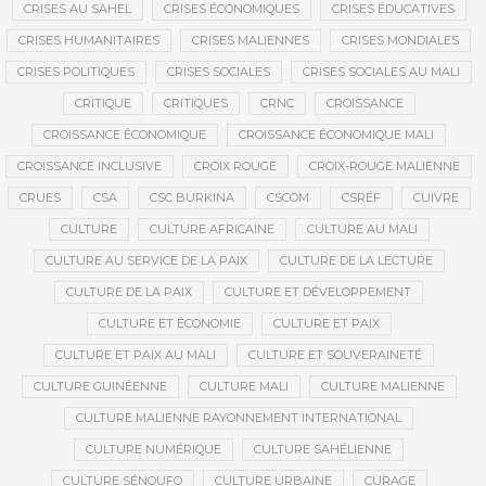
CRISES AU SAHEL
CRISES ÉCONOMIQUES
CRISES ÉDUCATIVES
CRISES HUMANITAIRES
CRISES MALIENNES
CRISES MONDIALES
CRISES POLITIQUES
CRISES SOCIALES
CRISES SOCIALES AU MALI
CRITIQUE
CRITIQUES
CRNC
CROISSANCE
CROISSANCE ÉCONOMIQUE
CROISSANCE ÉCONOMIQUE MALI
CROISSANCE INCLUSIVE
CROIX ROUGE
CROIX-ROUGE MALIENNE
CRUES
CSA
CSC BURKINA
CSCOM
CSRÉF
CUIVRE
CULTURE
CULTURE AFRICAINE
CULTURE AU MALI
CULTURE AU SERVICE DE LA PAIX
CULTURE DE LA LECTURE
CULTURE DE LA PAIX
CULTURE ET DÉVELOPPEMENT
CULTURE ET ÉCONOMIE
CULTURE ET PAIX
CULTURE ET PAIX AU MALI
CULTURE ET SOUVERAINETÉ
CULTURE GUINÉENNE
CULTURE MALI
CULTURE MALIENNE
CULTURE MALIENNE RAYONNEMENT INTERNATIONAL
CULTURE NUMÉRIQUE
CULTURE SAHÉLIENNE
CULTURE SÉNOUFO
CULTURE URBAINE
CURAGE