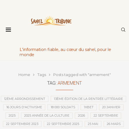
L'information fiable, au cœur du sahel, pour le
monde
Home
Tags
Posts tagged with "armement"
TAG:
ARMEMENT
12ÈME ARRONDISSEMENT
13ÈME ÉDITION DE LA RENTRÉE LITTÉRAIRE
16 JOURS D'ACTIVISME
18 000 SOLDATS
1XBET
20 JANVIER
2025
2025 ANNÉE DE LA CULTURE
2026
22 SEPTEMBRE
22 SEPTEMBRE 2023
22 SEPTEMBRE 2025
25 MAI
26 MARS