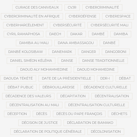
CURAGE DES CANIVEAUX
CVJR
CYBERCRIMINALITÉ
CYBERCRIMINALITÉ EN AFRIQUE
CYBERDÉFENSE
CYBERESPACE
CYBERHARCÈLEMENT
CYBERSÉCURITÉ
CYBERSÉCURITÉ MALI
CYRIL RAMAPHOSA
DAECH
DAKAR
DAMBÉ
DAMIBA
DAMIBA AU MALI
DANA AMBASSAGOU
DANBÉ
DANBÉ KOLOSIBAW
DANEMARK
DANGER
DANGORONI
DANIEL SIMÉON KÉLÉMA
DANSE
DANSE TRADITIONNELLE
DAOUD ALY MOHAMMEDINE
DAOUD MOHAMEDINE
DAOUDA TÉKÉTÉ
DATE DE LA PRÉSIDENTIELLE
DDR-I
DÉBAT
DÉBAT PUBLIC
DÉBROUILLARDISE
DÉCADENCE CULTURELLE
DÉCADENCE DES VALEURS
DÉCAPITATION
DÉCENTRALISATION
DÉCENTRALISATION AU MALI
DÉCENTRALISATION CULTURELLE
DÉCEPTION
DÉCÈS
DÉCÈS DU PAPE FRANÇOIS
DÉCHETS
DÉCISION DE JUSTICE
DÉCLARATION DE BAMAKO
DÉCLARATION DE POLITIQUE GÉNÉRALE
DÉCOLONISATION