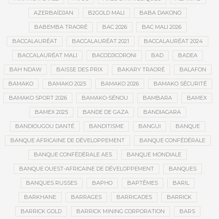
AZERBAÏDJAN
B2GOLD MALI
BABA DAKONO
BABEMBA TRAORÉ
BAC 2026
BAC MALI 2026
BACCALAURÉAT
BACCALAURÉAT 2021
BACCALAURÉAT 2024
BACCALAURÉAT MALI
BACODJICORONI
BAD
BADEA
BAH NDAW
BAISSE DES PRIX
BAKARY TRAORÉ
BALAFON
BAMAKO
BAMAKO 2025
BAMAKO 2026
BAMAKO SÉCURITÉ
BAMAKO SPORT 2026
BAMAKO-SÉNOU
BAMBARA
BAMEX
BAMEX 2025
BANDE DE GAZA
BANDIAGARA
BANDIOUGOU DANTÉ
BANDITISME
BANGUI
BANQUE
BANQUE AFRICAINE DE DÉVELOPPEMENT
BANQUE CONFÉDÉRALE
BANQUE CONFÉDÉRALE AES
BANQUE MONDIALE
BANQUE OUEST-AFRICAINE DE DÉVELOPPEMENT
BANQUES
BANQUES RUSSES
BAPHO
BAPTÊMES
BARIL
BARKHANE
BARRAGES
BARRICADES
BARRICK
BARRICK GOLD
BARRICK MINING CORPORATION
BARS