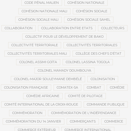
CODE PÉNAL MALIEN
COHÉSION NATIONALE
COHÉSION NATIONALE MALI
COHÉSION SOCIALE
COHÉSION SOCIALE MALI
COHÉSION SOCIALE SAHEL
COLLABORATION
COLLABORATION ENTRE ETATS
COLLECTEURS
COLLECTIF POUR LE DÉVELOPPEMENT DE BAKO
COLLECTIVITÉ TERRITORIALE
COLLECTIVITÉS TERRITORIALES
COLLECTIVITÉS TERRITORIALES MALI
COLLÈGE DES CHEFS D’ÉTAT
COLONEL ASSIMI GOÏTA
COLONEL LASSINA TOGOLA
COLONEL MAMADY DOUMBOUYA
COLONEL-MAJOR SOULEYMANE DEMBÉLÉ
COLONISATION
COLONISATION FRANÇAISE
COMATEX-SA
COMBAT
COMÉDIE
COMÉDIE AFRICAINE
COMITÉ DE PILOTAGE
COMITÉ INTERNATIONAL DE LA CROIX-ROUGE
COMMANDE PUBLIQUE
COMMÉMORATION
COMMÉMORATION DE L'INDÉPENDANCE
COMMÉMORATION DU 14 JANVIER
COMMERÇANTS
COMMERCE
COMMERCE EXTÉRIEUR
COMMERCE INTERNATIONAL