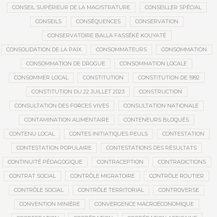
CONSEIL SUPÉRIEUR DE LA MAGISTRATURE
CONSEILLER SPÉCIAL
CONSEILS
CONSÉQUENCES
CONSERVATION
CONSERVATOIRE BALLA FASSÉKÉ KOUYATÉ
CONSOLIDATION DE LA PAIX
CONSOMMATEURS
CONSOMMATION
CONSOMMATION DE DROGUE
CONSOMMATION LOCALE
CONSOMMER LOCAL
CONSTITUTION
CONSTITUTION DE 1992
CONSTITUTION DU 22 JUILLET 2023
CONSTRUCTION
CONSULTATION DES FORCES VIVES
CONSULTATION NATIONALE
CONTAMINATION ALIMENTAIRE
CONTENEURS BLOQUÉS
CONTENU LOCAL
CONTES INITIATIQUES PEULS
CONTESTATION
CONTESTATION POPULAIRE
CONTESTATIONS DES RÉSULTATS
CONTINUITÉ PÉDAGOGIQUE
CONTRACEPTION
CONTRADICTIONS
CONTRAT SOCIAL
CONTRÔLE MIGRATOIRE
CONTRÔLE ROUTIER
CONTRÔLE SOCIAL
CONTRÔLE TERRITORIAL
CONTROVERSE
CONVENTION MINIÈRE
CONVERGENCE MACROÉCONOMIQUE