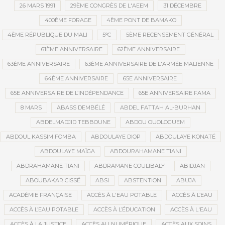
26 MARS 1991
29ÈME CONGRÈS DE L'AEEM
31 DÉCEMBRE
400ÈME FORAGE
4ÈME PONT DE BAMAKO
4ÈME RÉPUBLIQUE DU MALI
5°C
5ÈME RECENSEMENT GÉNÉRAL
61ÈME ANNIVERSAIRE
62ÈME ANNIVERSAIRE
63ÈME ANNIVERSAIRE
63ÈME ANNIVERSAIRE DE L'ARMÉE MALIENNE
64ÈME ANNIVERSAIRE
65E ANNIVERSAIRE
65E ANNIVERSAIRE DE L’INDÉPENDANCE
65E ANNIVERSAIRE FAMA
8 MARS
ABASS DEMBÉLÉ
ABDEL FATTAH AL-BURHAN
ABDELMADJID TEBBOUNE
ABDOU OUOLOGUEM
ABDOUL KASSIM FOMBA
ABDOULAYE DIOP
ABDOULAYE KONATÉ
ABDOULAYE MAÏGA
ABDOURAHAMANE TIANI
ABDRAHAMANE TIANI
ABDRAMANE COULIBALY
ABIDJAN
ABOUBAKAR CISSÉ
ABSI
ABSTENTION
ABUJA
ACADÉMIE FRANÇAISE
ACCÈS À L'EAU POTABLE
ACCÈS À L’EAU
ACCÈS À L’EAU POTABLE
ACCÈS À L’ÉDUCATION
ACCÈS À L'EAU
ACCÈS À LA JUSTICE
ACCÈS AU NUMÉRIQUE
ACCÈS AUX SOINS