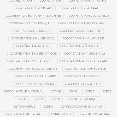
COOPEERATION
COOPÉRATION
COOPÉRATION AFRICAINE
COOPÉRATION BÉNIN AES
COOPÉRATION BILATÉRALE
COOPÉRATION BURKINA FASO-CHINE
COOPÉRATION CULTURELLE
COOPÉRATION ÉCONOMIQUE
COOPÉRATION INTERNATIONALE
COOPÉRATION JUDICIAIRE
COOPÉRATION MALI-RUSSIE
COOPÉRATION MALI-SÉNÉGAL
COOPÉRATION MALI–RUSSIE
COOPÉRATION MILITAIRE
COOPÉRATION RÉGIONALE
COOPÉRATION RUSSIE AFRIQUE
COOPÉRATION RUSSIE MALI
COOPÉRATION RUSSIE-AFRIQUE
COOPÉRATION RUSSO-AFRICAINE
COOPÉRATION RUSSO-MALIENNE
COOPÉRATION SAHÉLIENNE
COOPÉRATION SÉCURITAIRE
COOPÉRATION SPORTIVE
COOPÉRATION STRATÉGIQUE
COOPÉRATION SUD-SUD
COORDINATEUR NATIONAL
COP 28
COP15
COP26
COP27
COP28
COP29
COP30
CORNE DE L’AFRIQUE
CORONAVIRUS
CORPS
CORRIDOR DAKAR-BAMAKO
CORRIDORS COMMERCIAUX
CORRUPTION
CORRUPTION AU MALI