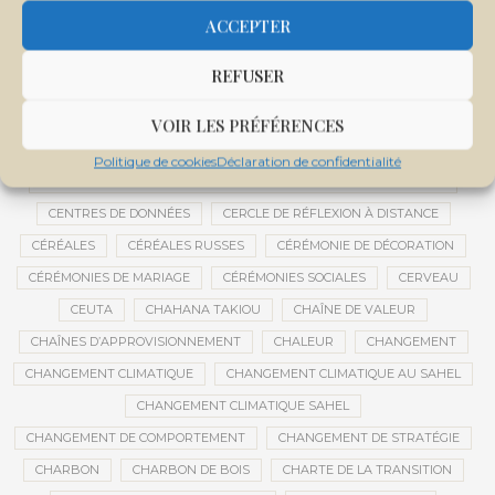
CENTRALE SOLAIRE DE SANANKOROBA
CENTRALES SOLAIRES
ACCEPTER
CENTRE D'INTELLIGENCE ARTIFICIELLE
REFUSER
CENTRE DE SANTÉ COMMUNAUTAIRE
CENTRE DU MALI
CENTRE INTERNATIONAL DE CONFÉRENCES DE BAMAKO
VOIR LES PRÉFÉRENCES
CENTRE MALI
Politique de cookies
Déclaration de confidentialité
CENTRE NATIONAL DES EXAMENS ET CONCOURS DE L’ÉDUCATION
CENTRES DE DONNÉES
CERCLE DE RÉFLEXION À DISTANCE
CÉRÉALES
CÉRÉALES RUSSES
CÉRÉMONIE DE DÉCORATION
CÉRÉMONIES DE MARIAGE
CÉRÉMONIES SOCIALES
CERVEAU
CEUTA
CHAHANA TAKIOU
CHAÎNE DE VALEUR
CHAÎNES D’APPROVISIONNEMENT
CHALEUR
CHANGEMENT
CHANGEMENT CLIMATIQUE
CHANGEMENT CLIMATIQUE AU SAHEL
CHANGEMENT CLIMATIQUE SAHEL
CHANGEMENT DE COMPORTEMENT
CHANGEMENT DE STRATÉGIE
CHARBON
CHARBON DE BOIS
CHARTE DE LA TRANSITION