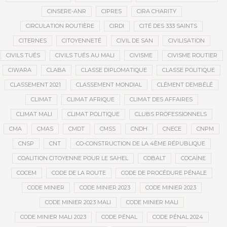
CINSERE-ANR
CIPRES
CIRA CHARITY
CIRCULATION ROUTIÈRE
CIRDI
CITÉ DES 333 SAINTS
CITERNES
CITOYENNETÉ
CIVIL DE SAN
CIVILISATION
CIVILS TUÉS
CIVILS TUÉS AU MALI
CIVISME
CIVISME ROUTIER
CIWARA
CLABA
CLASSE DIPLOMATIQUE
CLASSE POLITIQUE
CLASSEMENT 2021
CLASSEMENT MONDIAL
CLÉMENT DEMBÉLÉ
CLIMAT
CLIMAT AFRIQUE
CLIMAT DES AFFAIRES
CLIMAT MALI
CLIMAT POLITIQUE
CLUBS PROFESSIONNELS
CMA
CMAS
CMDT
CMSS
CNDH
CNECE
CNPM
CNSP
CNT
CO-CONSTRUCTION DE LA 4ÈME RÉPUBLIQUE
COALITION CITOYENNE POUR LE SAHEL
COBALT
COCAÏNE
COCEM
CODE DE LA ROUTE
CODE DE PROCÉDURE PÉNALE
CODE MINIER
CODE MINIER 2023
CODE MINIER 2023
CODE MINIER 2023 MALI
CODE MINIER MALI
CODE MINIER MALI 2023
CODE PÉNAL
CODE PÉNAL 2024