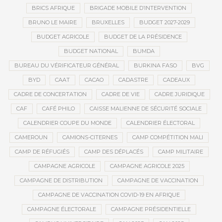
BRICS AFRIQUE
BRIGADE MOBILE D’INTERVENTION
BRUNO LE MAIRE
BRUXELLES
BUDGET 2027-2029
BUDGET AGRICOLE
BUDGET DE LA PRÉSIDENCE
BUDGET NATIONAL
BUMDA
BUREAU DU VÉRIFICATEUR GÉNÉRAL
BURKINA FASO
BVG
BYD
CAAT
CACAO
CADASTRE
CADEAUX
CADRE DE CONCERTATION
CADRE DE VIE
CADRE JURIDIQUE
CAF
CAFÉ PHILO
CAISSE MALIENNE DE SÉCURITÉ SOCIALE
CALENDRIER COUPE DU MONDE
CALENDRIER ÉLECTORAL
CAMEROUN
CAMIONS-CITERNES
CAMP COMPÉTITION MALI
CAMP DE RÉFUGIÉS
CAMP DES DÉPLACÉS
CAMP MILITAIRE
CAMPAGNE AGRICOLE
CAMPAGNE AGRICOLE 2025
CAMPAGNE DE DISTRIBUTION
CAMPAGNE DE VACCINATION
CAMPAGNE DE VACCINATION COVID-19 EN AFRIQUE
CAMPAGNE ÉLECTORALE
CAMPAGNE PRÉSIDENTIELLE