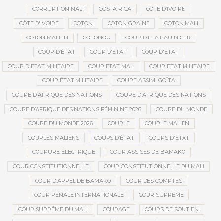
CORRUPTION MALI
COSTA RICA
CÔTE D’IVOIRE
CÔTE D'IVOIRE
COTON
COTON GRAINE
COTON MALI
COTON MALIEN
COTONOU
COUP D'ETAT AU NIGER
COUP D’ÉTAT
COUP D'ÉTAT
COUP D'ETAT
COUP D'ETAT MILITAIRE
COUP ETAT MALI
COUP ETAT MILITAIRE
COUP ÉTAT MILITAIRE
COUPE ASSIMI GOÏTA
COUPE D'AFRIQUE DES NATIONS
COUPE D’AFRIQUE DES NATIONS
COUPE D’AFRIQUE DES NATIONS FÉMININE 2026
COUPE DU MONDE
COUPE DU MONDE 2026
COUPLE
COUPLE MALIEN
COUPLES MALIENS
COUPS D’ÉTAT
COUPS D'ETAT
COUPURE ÉLECTRIQUE
COUR ASSISES DE BAMAKO
COUR CONSTITUTIONNELLE
COUR CONSTITUTIONNELLE DU MALI
COUR D’APPEL DE BAMAKO
COUR DES COMPTES
COUR PÉNALE INTERNATIONALE
COUR SUPRÊME
COUR SUPRÊME DU MALI
COURAGE
COURS DE SOUTIEN