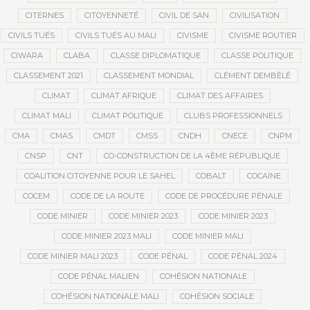
CITERNES
CITOYENNETÉ
CIVIL DE SAN
CIVILISATION
CIVILS TUÉS
CIVILS TUÉS AU MALI
CIVISME
CIVISME ROUTIER
CIWARA
CLABA
CLASSE DIPLOMATIQUE
CLASSE POLITIQUE
CLASSEMENT 2021
CLASSEMENT MONDIAL
CLÉMENT DEMBÉLÉ
CLIMAT
CLIMAT AFRIQUE
CLIMAT DES AFFAIRES
CLIMAT MALI
CLIMAT POLITIQUE
CLUBS PROFESSIONNELS
CMA
CMAS
CMDT
CMSS
CNDH
CNECE
CNPM
CNSP
CNT
CO-CONSTRUCTION DE LA 4ÈME RÉPUBLIQUE
COALITION CITOYENNE POUR LE SAHEL
COBALT
COCAÏNE
COCEM
CODE DE LA ROUTE
CODE DE PROCÉDURE PÉNALE
CODE MINIER
CODE MINIER 2023
CODE MINIER 2023
CODE MINIER 2023 MALI
CODE MINIER MALI
CODE MINIER MALI 2023
CODE PÉNAL
CODE PÉNAL 2024
CODE PÉNAL MALIEN
COHÉSION NATIONALE
COHÉSION NATIONALE MALI
COHÉSION SOCIALE