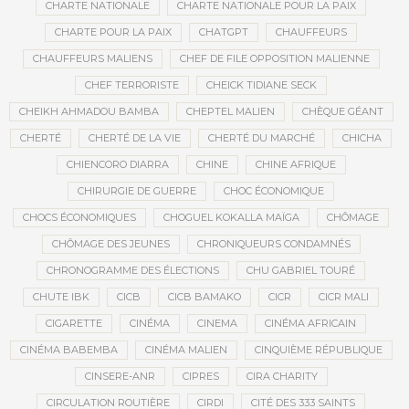
CHARTE NATIONALE
CHARTE NATIONALE POUR LA PAIX
CHARTE POUR LA PAIX
CHATGPT
CHAUFFEURS
CHAUFFEURS MALIENS
CHEF DE FILE OPPOSITION MALIENNE
CHEF TERRORISTE
CHEICK TIDIANE SECK
CHEIKH AHMADOU BAMBA
CHEPTEL MALIEN
CHÈQUE GÉANT
CHERTÉ
CHERTÉ DE LA VIE
CHERTÉ DU MARCHÉ
CHICHA
CHIENCORO DIARRA
CHINE
CHINE AFRIQUE
CHIRURGIE DE GUERRE
CHOC ÉCONOMIQUE
CHOCS ÉCONOMIQUES
CHOGUEL KOKALLA MAÏGA
CHÔMAGE
CHÔMAGE DES JEUNES
CHRONIQUEURS CONDAMNÉS
CHRONOGRAMME DES ÉLECTIONS
CHU GABRIEL TOURÉ
CHUTE IBK
CICB
CICB BAMAKO
CICR
CICR MALI
CIGARETTE
CINÉMA
CINEMA
CINÉMA AFRICAIN
CINÉMA BABEMBA
CINÉMA MALIEN
CINQUIÈME RÉPUBLIQUE
CINSERE-ANR
CIPRES
CIRA CHARITY
CIRCULATION ROUTIÈRE
CIRDI
CITÉ DES 333 SAINTS