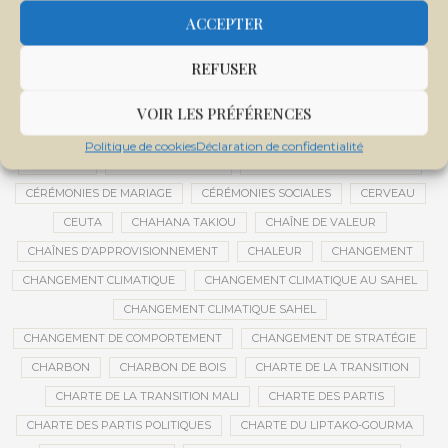
CENTRE DE SANTÉ COMMUNAUTAIRE
CENTRE DU MALI
ACCEPTER
CENTRE INTERNATIONAL DE CONFÉRENCES DE BAMAKO
REFUSER
CENTRE MALI
CENTRE NATIONAL DES EXAMENS ET CONCOURS DE L’ÉDUCATION
VOIR LES PRÉFÉRENCES
CENTRES DE DONNÉES
CERCLE DE RÉFLEXION À DISTANCE
Politique de cookies
Déclaration de confidentialité
CÉRÉALES
CÉRÉALES RUSSES
CÉRÉMONIE DE DÉCORATION
CÉRÉMONIES DE MARIAGE
CÉRÉMONIES SOCIALES
CERVEAU
CEUTA
CHAHANA TAKIOU
CHAÎNE DE VALEUR
CHAÎNES D’APPROVISIONNEMENT
CHALEUR
CHANGEMENT
CHANGEMENT CLIMATIQUE
CHANGEMENT CLIMATIQUE AU SAHEL
CHANGEMENT CLIMATIQUE SAHEL
CHANGEMENT DE COMPORTEMENT
CHANGEMENT DE STRATÉGIE
CHARBON
CHARBON DE BOIS
CHARTE DE LA TRANSITION
CHARTE DE LA TRANSITION MALI
CHARTE DES PARTIS
CHARTE DES PARTIS POLITIQUES
CHARTE DU LIPTAKO-GOURMA