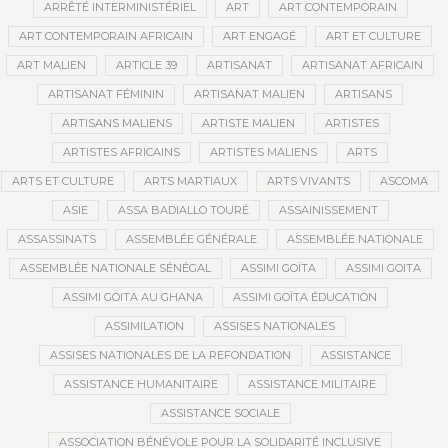
ARRÊTÉ INTERMINISTÉRIEL
ART
ART CONTEMPORAIN
ART CONTEMPORAIN AFRICAIN
ART ENGAGÉ
ART ET CULTURE
ART MALIEN
ARTICLE 39
ARTISANAT
ARTISANAT AFRICAIN
ARTISANAT FÉMININ
ARTISANAT MALIEN
ARTISANS
ARTISANS MALIENS
ARTISTE MALIEN
ARTISTES
ARTISTES AFRICAINS
ARTISTES MALIENS
ARTS
ARTS ET CULTURE
ARTS MARTIAUX
ARTS VIVANTS
ASCOMA
ASIE
ASSA BADIALLO TOURÉ
ASSAINISSEMENT
ASSASSINATS
ASSEMBLÉE GÉNÉRALE
ASSEMBLÉE NATIONALE
ASSEMBLÉE NATIONALE SÉNÉGAL
ASSIMI GOÏTA
ASSIMI GOITA
ASSIMI GOITA AU GHANA
ASSIMI GOÏTA ÉDUCATION
ASSIMILATION
ASSISES NATIONALES
ASSISES NATIONALES DE LA REFONDATION
ASSISTANCE
ASSISTANCE HUMANITAIRE
ASSISTANCE MILITAIRE
ASSISTANCE SOCIALE
ASSOCIATION BÉNÉVOLE POUR LA SOLIDARITÉ INCLUSIVE