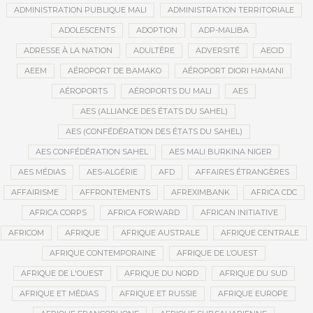
ADMINISTRATION PUBLIQUE MALI
ADMINISTRATION TERRITORIALE
ADOLESCENTS
ADOPTION
ADP-MALIBA
ADRESSE À LA NATION
ADULTÈRE
ADVERSITÉ
AECID
AEEM
AÉROPORT DE BAMAKO
AÉROPORT DIORI HAMANI
AÉROPORTS
AÉROPORTS DU MALI
AES
AES (ALLIANCE DES ÉTATS DU SAHEL)
AES (CONFÉDÉRATION DES ÉTATS DU SAHEL)
AES CONFÉDÉRATION SAHEL
AES MALI BURKINA NIGER
AES MÉDIAS
AES-ALGÉRIE
AFD
AFFAIRES ÉTRANGÈRES
AFFAIRISME
AFFRONTEMENTS
AFREXIMBANK
AFRICA CDC
AFRICA CORPS
AFRICA FORWARD
AFRICAN INITIATIVE
AFRICOM
AFRIQUE
AFRIQUE AUSTRALE
AFRIQUE CENTRALE
AFRIQUE CONTEMPORAINE
AFRIQUE DE L’OUEST
AFRIQUE DE L'OUEST
AFRIQUE DU NORD
AFRIQUE DU SUD
AFRIQUE ET MÉDIAS
AFRIQUE ET RUSSIE
AFRIQUE EUROPE