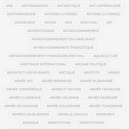
ANR
ANTANANARIVO
ANTARCTIQUE
ANTI-IMPÉRIALISME
ANTITERRORISME
ANTONIO GUTERRES
ANTÓNIO GUTERRES
APAISEMENT
APCAM
APD
APEX MALI
APJ
APPRENTISSAGE
APPROVISIONNEMENT
APPROVISIONNEMENT EN CARBURANT
APPROVISIONNEMENT ÉNERGÉTIQUE
APPROVISIONNEMENT HYDROCARBURES MALI
AQUACULTURE
ARBITRAGE INTERNATIONAL
ARCANE POLITIQUE
ARCHITECTURE EN BANCO
ARCTIQUE
ARISTOTE
ARMÉE
ARMÉE AES
ARMÉE BÉNINOISE
ARMÉE BURKINABÉ
ARMÉE CONFÉDÉRALE
ARMÉE ET NATION
ARMÉE FRANÇAISE
ARMÉE GUINÉENNE
ARMÉE MALIENNE
ARMÉE NIGÉRIANE
ARMÉE SOUDANAISE
ARMÉE SOUVERAINE
ARMÉE TCHADIENNE
ARMÉES SAHÉLIENNES
ARMELLE DAKOUO
ARMEMENT
ARNAQUE
ARRESTATION
ARRESTATIONS