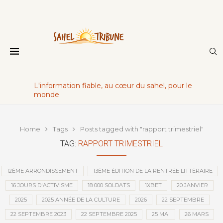
L'information fiable, au cœur du sahel, pour le
monde
Home
Tags
Posts tagged with "rapport trimestriel"
TAG:
RAPPORT TRIMESTRIEL
12ÈME ARRONDISSEMENT
13ÈME ÉDITION DE LA RENTRÉE LITTÉRAIRE
16 JOURS D'ACTIVISME
18 000 SOLDATS
1XBET
20 JANVIER
2025
2025 ANNÉE DE LA CULTURE
2026
22 SEPTEMBRE
22 SEPTEMBRE 2023
22 SEPTEMBRE 2025
25 MAI
26 MARS