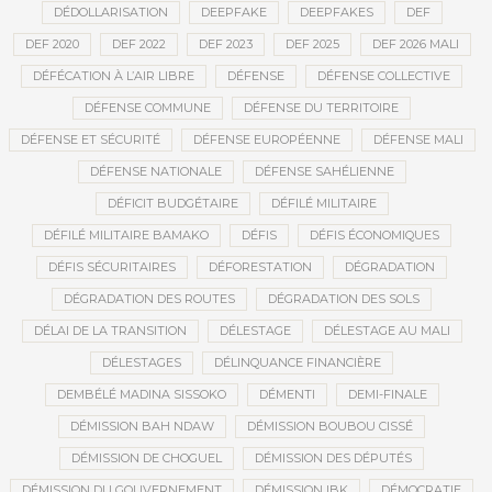
DÉDOLLARISATION
DEEPFAKE
DEEPFAKES
DEF
DEF 2020
DEF 2022
DEF 2023
DEF 2025
DEF 2026 MALI
DÉFÉCATION À L’AIR LIBRE
DÉFENSE
DÉFENSE COLLECTIVE
DÉFENSE COMMUNE
DÉFENSE DU TERRITOIRE
DÉFENSE ET SÉCURITÉ
DÉFENSE EUROPÉENNE
DÉFENSE MALI
DÉFENSE NATIONALE
DÉFENSE SAHÉLIENNE
DÉFICIT BUDGÉTAIRE
DÉFILÉ MILITAIRE
DÉFILÉ MILITAIRE BAMAKO
DÉFIS
DÉFIS ÉCONOMIQUES
DÉFIS SÉCURITAIRES
DÉFORESTATION
DÉGRADATION
DÉGRADATION DES ROUTES
DÉGRADATION DES SOLS
DÉLAI DE LA TRANSITION
DÉLESTAGE
DÉLESTAGE AU MALI
DÉLESTAGES
DÉLINQUANCE FINANCIÈRE
DEMBÉLÉ MADINA SISSOKO
DÉMENTI
DEMI-FINALE
DÉMISSION BAH NDAW
DÉMISSION BOUBOU CISSÉ
DÉMISSION DE CHOGUEL
DÉMISSION DES DÉPUTÉS
DÉMISSION DU GOUVERNEMENT
DÉMISSION IBK
DÉMOCRATIE