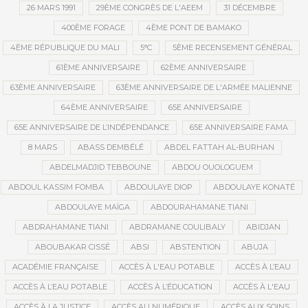
26 MARS 1991
29ÈME CONGRÈS DE L'AEEM
31 DÉCEMBRE
400ÈME FORAGE
4ÈME PONT DE BAMAKO
4ÈME RÉPUBLIQUE DU MALI
5°C
5ÈME RECENSEMENT GÉNÉRAL
61ÈME ANNIVERSAIRE
62ÈME ANNIVERSAIRE
63ÈME ANNIVERSAIRE
63ÈME ANNIVERSAIRE DE L'ARMÉE MALIENNE
64ÈME ANNIVERSAIRE
65E ANNIVERSAIRE
65E ANNIVERSAIRE DE L’INDÉPENDANCE
65E ANNIVERSAIRE FAMA
8 MARS
ABASS DEMBÉLÉ
ABDEL FATTAH AL-BURHAN
ABDELMADJID TEBBOUNE
ABDOU OUOLOGUEM
ABDOUL KASSIM FOMBA
ABDOULAYE DIOP
ABDOULAYE KONATÉ
ABDOULAYE MAÏGA
ABDOURAHAMANE TIANI
ABDRAHAMANE TIANI
ABDRAMANE COULIBALY
ABIDJAN
ABOUBAKAR CISSÉ
ABSI
ABSTENTION
ABUJA
ACADÉMIE FRANÇAISE
ACCÈS À L'EAU POTABLE
ACCÈS À L’EAU
ACCÈS À L’EAU POTABLE
ACCÈS À L’ÉDUCATION
ACCÈS À L'EAU
ACCÈS À LA JUSTICE
ACCÈS AU NUMÉRIQUE
ACCÈS AUX SOINS