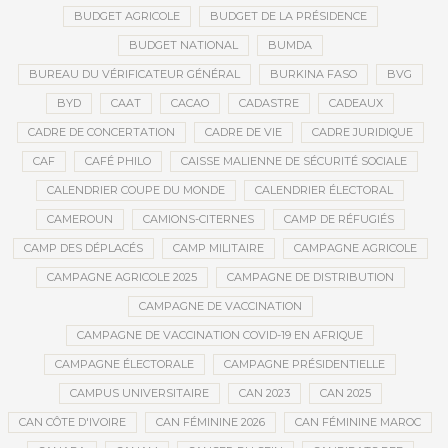
BUDGET AGRICOLE
BUDGET DE LA PRÉSIDENCE
BUDGET NATIONAL
BUMDA
BUREAU DU VÉRIFICATEUR GÉNÉRAL
BURKINA FASO
BVG
BYD
CAAT
CACAO
CADASTRE
CADEAUX
CADRE DE CONCERTATION
CADRE DE VIE
CADRE JURIDIQUE
CAF
CAFÉ PHILO
CAISSE MALIENNE DE SÉCURITÉ SOCIALE
CALENDRIER COUPE DU MONDE
CALENDRIER ÉLECTORAL
CAMEROUN
CAMIONS-CITERNES
CAMP DE RÉFUGIÉS
CAMP DES DÉPLACÉS
CAMP MILITAIRE
CAMPAGNE AGRICOLE
CAMPAGNE AGRICOLE 2025
CAMPAGNE DE DISTRIBUTION
CAMPAGNE DE VACCINATION
CAMPAGNE DE VACCINATION COVID-19 EN AFRIQUE
CAMPAGNE ÉLECTORALE
CAMPAGNE PRÉSIDENTIELLE
CAMPUS UNIVERSITAIRE
CAN 2023
CAN 2025
CAN CÔTE D'IVOIRE
CAN FÉMININE 2026
CAN FÉMININE MAROC