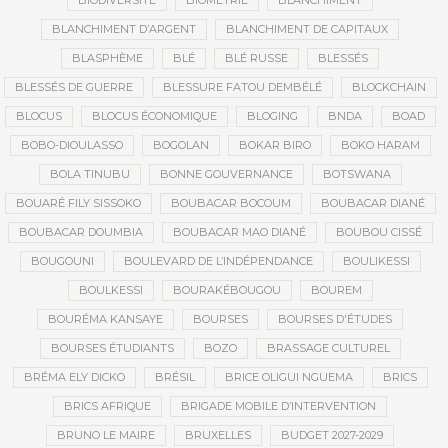
BIODIVERSITÉ
BIOMÉTRIE
BLANCHIMENT
BLANCHIMENT D’ARGENT
BLANCHIMENT DE CAPITAUX
BLASPHÈME
BLÉ
BLÉ RUSSE
BLESSÉS
BLESSÉS DE GUERRE
BLESSURE FATOU DEMBÉLÉ
BLOCKCHAIN
BLOCUS
BLOCUS ÉCONOMIQUE
BLOGING
BNDA
BOAD
BOBO-DIOULASSO
BOGOLAN
BOKAR BIRO
BOKO HARAM
BOLA TINUBU
BONNE GOUVERNANCE
BOTSWANA
BOUARÉ FILY SISSOKO
BOUBACAR BOCOUM
BOUBACAR DIANÉ
BOUBACAR DOUMBIA
BOUBACAR MAO DIANÉ
BOUBOU CISSÉ
BOUGOUNI
BOULEVARD DE L’INDÉPENDANCE
BOULIKESSI
BOULKESSI
BOURAKÉBOUGOU
BOUREM
BOURÉMA KANSAYE
BOURSES
BOURSES D'ÉTUDES
BOURSES ÉTUDIANTS
BOZO
BRASSAGE CULTUREL
BRÉMA ELY DICKO
BRÉSIL
BRICE OLIGUI NGUEMA
BRICS
BRICS AFRIQUE
BRIGADE MOBILE D’INTERVENTION
BRUNO LE MAIRE
BRUXELLES
BUDGET 2027-2029