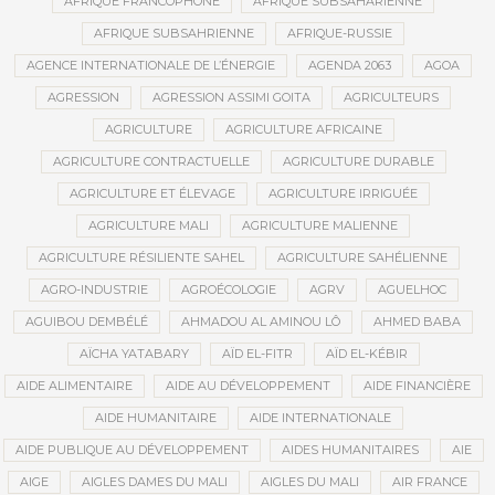
AFRIQUE FRANCOPHONE
AFRIQUE SUBSAHARIENNE
AFRIQUE SUBSAHRIENNE
AFRIQUE-RUSSIE
AGENCE INTERNATIONALE DE L’ÉNERGIE
AGENDA 2063
AGOA
AGRESSION
AGRESSION ASSIMI GOITA
AGRICULTEURS
AGRICULTURE
AGRICULTURE AFRICAINE
AGRICULTURE CONTRACTUELLE
AGRICULTURE DURABLE
AGRICULTURE ET ÉLEVAGE
AGRICULTURE IRRIGUÉE
AGRICULTURE MALI
AGRICULTURE MALIENNE
AGRICULTURE RÉSILIENTE SAHEL
AGRICULTURE SAHÉLIENNE
AGRO-INDUSTRIE
AGROÉCOLOGIE
AGRV
AGUELHOC
AGUIBOU DEMBÉLÉ
AHMADOU AL AMINOU LÔ
AHMED BABA
AÏCHA YATABARY
AÏD EL-FITR
AÏD EL-KÉBIR
AIDE ALIMENTAIRE
AIDE AU DÉVELOPPEMENT
AIDE FINANCIÈRE
AIDE HUMANITAIRE
AIDE INTERNATIONALE
AIDE PUBLIQUE AU DÉVELOPPEMENT
AIDES HUMANITAIRES
AIE
AIGE
AIGLES DAMES DU MALI
AIGLES DU MALI
AIR FRANCE