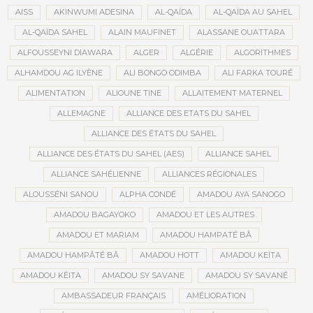
AISS
AKINWUMI ADESINA
AL-QAÏDA
AL-QAÏDA AU SAHEL
AL-QAÏDA SAHEL
ALAIN MAUFINET
ALASSANE OUATTARA
ALFOUSSEYNI DIAWARA
ALGER
ALGÉRIE
ALGORITHMES
ALHAMDOU AG ILYÈNE
ALI BONGO ODIMBA
ALI FARKA TOURÉ
ALIMENTATION
ALIOUNE TINE
ALLAITEMENT MATERNEL
ALLEMAGNE
ALLIANCE DES ETATS DU SAHEL
ALLIANCE DES ÉTATS DU SAHEL
ALLIANCE DES ÉTATS DU SAHEL (AES)
ALLIANCE SAHEL
ALLIANCE SAHÉLIENNE
ALLIANCES RÉGIONALES
ALOUSSÉNI SANOU
ALPHA CONDÉ
AMADOU AYA SANOGO
AMADOU BAGAYOKO
AMADOU ET LES AUTRES
AMADOU ET MARIAM
AMADOU HAMPATÉ BÂ
AMADOU HAMPÂTÉ BÂ
AMADOU HOTT
AMADOU KEÏTA
AMADOU KÉITA
AMADOU SY SAVANE
AMADOU SY SAVANÉ
AMBASSADEUR FRANÇAIS
AMÉLIORATION