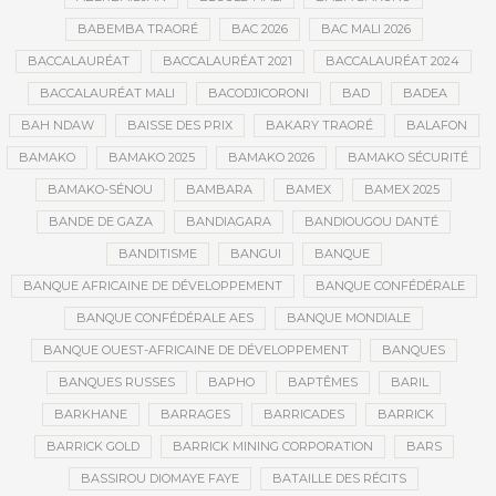
BABEMBA TRAORÉ
BAC 2026
BAC MALI 2026
BACCALAURÉAT
BACCALAURÉAT 2021
BACCALAURÉAT 2024
BACCALAURÉAT MALI
BACODJICORONI
BAD
BADEA
BAH NDAW
BAISSE DES PRIX
BAKARY TRAORÉ
BALAFON
BAMAKO
BAMAKO 2025
BAMAKO 2026
BAMAKO SÉCURITÉ
BAMAKO-SÉNOU
BAMBARA
BAMEX
BAMEX 2025
BANDE DE GAZA
BANDIAGARA
BANDIOUGOU DANTÉ
BANDITISME
BANGUI
BANQUE
BANQUE AFRICAINE DE DÉVELOPPEMENT
BANQUE CONFÉDÉRALE
BANQUE CONFÉDÉRALE AES
BANQUE MONDIALE
BANQUE OUEST-AFRICAINE DE DÉVELOPPEMENT
BANQUES
BANQUES RUSSES
BAPHO
BAPTÊMES
BARIL
BARKHANE
BARRAGES
BARRICADES
BARRICK
BARRICK GOLD
BARRICK MINING CORPORATION
BARS
BASSIROU DIOMAYE FAYE
BATAILLE DES RÉCITS