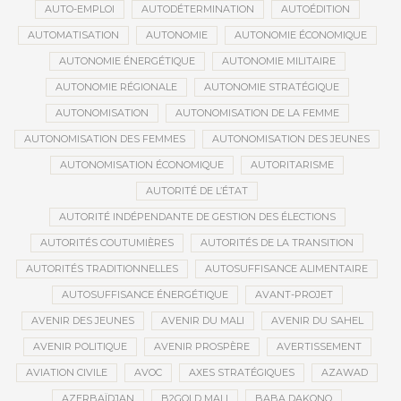
AUTO-EMPLOI
AUTODÉTERMINATION
AUTOÉDITION
AUTOMATISATION
AUTONOMIE
AUTONOMIE ÉCONOMIQUE
AUTONOMIE ÉNERGÉTIQUE
AUTONOMIE MILITAIRE
AUTONOMIE RÉGIONALE
AUTONOMIE STRATÉGIQUE
AUTONOMISATION
AUTONOMISATION DE LA FEMME
AUTONOMISATION DES FEMMES
AUTONOMISATION DES JEUNES
AUTONOMISATION ÉCONOMIQUE
AUTORITARISME
AUTORITÉ DE L’ÉTAT
AUTORITÉ INDÉPENDANTE DE GESTION DES ÉLECTIONS
AUTORITÉS COUTUMIÈRES
AUTORITÉS DE LA TRANSITION
AUTORITÉS TRADITIONNELLES
AUTOSUFFISANCE ALIMENTAIRE
AUTOSUFFISANCE ÉNERGÉTIQUE
AVANT-PROJET
AVENIR DES JEUNES
AVENIR DU MALI
AVENIR DU SAHEL
AVENIR POLITIQUE
AVENIR PROSPÈRE
AVERTISSEMENT
AVIATION CIVILE
AVOC
AXES STRATÉGIQUES
AZAWAD
AZERBAÏDJAN
B2GOLD MALI
BABA DAKONO