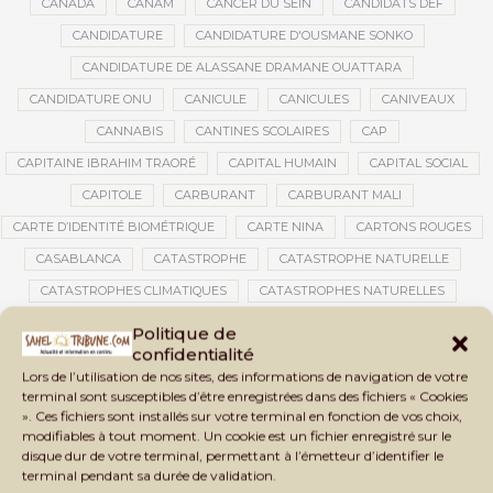
CANADA
CANAM
CANCER DU SEIN
CANDIDATS DEF
CANDIDATURE
CANDIDATURE D'OUSMANE SONKO
CANDIDATURE DE ALASSANE DRAMANE OUATTARA
CANDIDATURE ONU
CANICULE
CANICULES
CANIVEAUX
CANNABIS
CANTINES SCOLAIRES
CAP
CAPITAINE IBRAHIM TRAORÉ
CAPITAL HUMAIN
CAPITAL SOCIAL
CAPITOLE
CARBURANT
CARBURANT MALI
CARTE D’IDENTITÉ BIOMÉTRIQUE
CARTE NINA
CARTONS ROUGES
CASABLANCA
CATASTROPHE
CATASTROPHE NATURELLE
CATASTROPHES CLIMATIQUES
CATASTROPHES NATURELLES
CAUTION 10 000 DOLLARS
CAUTION DE VISA
CDAT
CECOGEC
Politique de
confidentialité
CÉDÉAO
CEDEAO
CEI
CÉLÉBRATION NATIONALE
CEMAC
Lors de l’utilisation de nos sites, des informations de navigation de votre
CEMAPI
CEN-SNESUP
CENOU
CENSURE
terminal sont susceptibles d’être enregistrées dans des fichiers « Cookies
». Ces fichiers sont installés sur votre terminal en fonction de vos choix,
CENTRAFRIQUE
CENTRALE SOLAIRE
modifiables à tout moment. Un cookie est un fichier enregistré sur le
CENTRALE SOLAIRE DE SANANKOROBA
CENTRALES SOLAIRES
disque dur de votre terminal, permettant à l’émetteur d’identifier le
terminal pendant sa durée de validation.
CENTRE D'INTELLIGENCE ARTIFICIELLE