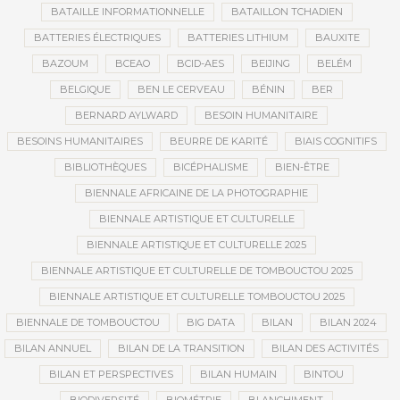
BATAILLE INFORMATIONNELLE
BATAILLON TCHADIEN
BATTERIES ÉLECTRIQUES
BATTERIES LITHIUM
BAUXITE
BAZOUM
BCEAO
BCID-AES
BEIJING
BELÉM
BELGIQUE
BEN LE CERVEAU
BÉNIN
BER
BERNARD AYLWARD
BESOIN HUMANITAIRE
BESOINS HUMANITAIRES
BEURRE DE KARITÉ
BIAIS COGNITIFS
BIBLIOTHÈQUES
BICÉPHALISME
BIEN-ÊTRE
BIENNALE AFRICAINE DE LA PHOTOGRAPHIE
BIENNALE ARTISTIQUE ET CULTURELLE
BIENNALE ARTISTIQUE ET CULTURELLE 2025
BIENNALE ARTISTIQUE ET CULTURELLE DE TOMBOUCTOU 2025
BIENNALE ARTISTIQUE ET CULTURELLE TOMBOUCTOU 2025
BIENNALE DE TOMBOUCTOU
BIG DATA
BILAN
BILAN 2024
BILAN ANNUEL
BILAN DE LA TRANSITION
BILAN DES ACTIVITÉS
BILAN ET PERSPECTIVES
BILAN HUMAIN
BINTOU