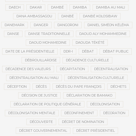
DAECH
DAKAR
DAMBÉ
DAMIBA
DAMIBA AU MALI
DANA AMBASSAGOU
DANBÉ
DANBÉ KOLOSIBAW
DANEMARK
DANGER
DANGORONI
DANIEL SIMÉON KÉLÉMA
DANSE
DANSE TRADITIONNELLE
DAOUD ALY MOHAMMEDINE
DAOUD MOHAMEDINE
DAOUDA TÉKÉTÉ
DATE DE LA PRÉSIDENTIELLE
DDR-I
DÉBAT
DÉBAT PUBLIC
DÉBROUILLARDISE
DÉCADENCE CULTURELLE
DÉCADENCE DES VALEURS
DÉCAPITATION
DÉCENTRALISATION
DÉCENTRALISATION AU MALI
DÉCENTRALISATION CULTURELLE
DÉCEPTION
DÉCÈS
DÉCÈS DU PAPE FRANÇOIS
DÉCHETS
DÉCISION DE JUSTICE
DÉCLARATION DE BAMAKO
DÉCLARATION DE POLITIQUE GÉNÉRALE
DÉCOLONISATION
DÉCOLONISATION MENTALE
DÉCONFINEMENT
DÉCORATION
DÉCOUVERTE
DÉCRET DE NOMINATION
DÉCRET GOUVERNEMENTAL
DÉCRET PRÉSIDENTIEL