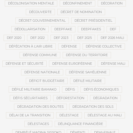
DÉCOLONISATION MENTALE
DÉCONFINEMENT
DÉCORATION
DÉCOUVERTE
DÉCRET DE NOMINATION
DÉCRET GOUVERNEMENTAL
DÉCRET PRÉSIDENTIEL
DÉDOLLARISATION
DEEPFAKE
DEEPFAKES
DEF
DEF 2020
DEF 2022
DEF 2023
DEF 2025
DEF 2026 MALI
DÉFÉCATION À L’AIR LIBRE
DÉFENSE
DÉFENSE COLLECTIVE
DÉFENSE COMMUNE
DÉFENSE DU TERRITOIRE
DÉFENSE ET SÉCURITÉ
DÉFENSE EUROPÉENNE
DÉFENSE MALI
DÉFENSE NATIONALE
DÉFENSE SAHÉLIENNE
DÉFICIT BUDGÉTAIRE
DÉFILÉ MILITAIRE
DÉFILÉ MILITAIRE BAMAKO
DÉFIS
DÉFIS ÉCONOMIQUES
DÉFIS SÉCURITAIRES
DÉFORESTATION
DÉGRADATION
DÉGRADATION DES ROUTES
DÉGRADATION DES SOLS
DÉLAI DE LA TRANSITION
DÉLESTAGE
DÉLESTAGE AU MALI
DÉLESTAGES
DÉLINQUANCE FINANCIÈRE
DEMBÉLÉ MADINA SISSOKO
DÉMENTI
DEMI-FINALE