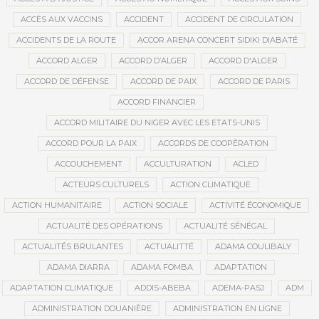
ACCÈS AUX VACCINS
ACCIDENT
ACCIDENT DE CIRCULATION
ACCIDENTS DE LA ROUTE
ACCOR ARENA CONCERT SIDIKI DIABATÉ
ACCORD ALGER
ACCORD D’ALGER
ACCORD D'ALGER
ACCORD DE DÉFENSE
ACCORD DE PAIX
ACCORD DE PARIS
ACCORD FINANCIER
ACCORD MILITAIRE DU NIGER AVEC LES ETATS-UNIS
ACCORD POUR LA PAIX
ACCORDS DE COOPÉRATION
ACCOUCHEMENT
ACCULTURATION
ACLED
ACTEURS CULTURELS
ACTION CLIMATIQUE
ACTION HUMANITAIRE
ACTION SOCIALE
ACTIVITÉ ÉCONOMIQUE
ACTUALITÉ DES OPÉRATIONS
ACTUALITÉ SÉNÉGAL
ACTUALITÉS BRULANTES
ACTUALITTÉ
ADAMA COULIBALY
ADAMA DIARRA
ADAMA FOMBA
ADAPTATION
ADAPTATION CLIMATIQUE
ADDIS-ABEBA
ADEMA-PASJ
ADM
ADMINISTRATION DOUANIÈRE
ADMINISTRATION EN LIGNE