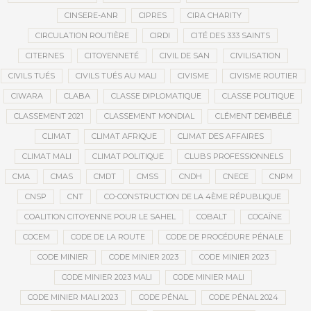
CINSERE-ANR
CIPRES
CIRA CHARITY
CIRCULATION ROUTIÈRE
CIRDI
CITÉ DES 333 SAINTS
CITERNES
CITOYENNETÉ
CIVIL DE SAN
CIVILISATION
CIVILS TUÉS
CIVILS TUÉS AU MALI
CIVISME
CIVISME ROUTIER
CIWARA
CLABA
CLASSE DIPLOMATIQUE
CLASSE POLITIQUE
CLASSEMENT 2021
CLASSEMENT MONDIAL
CLÉMENT DEMBÉLÉ
CLIMAT
CLIMAT AFRIQUE
CLIMAT DES AFFAIRES
CLIMAT MALI
CLIMAT POLITIQUE
CLUBS PROFESSIONNELS
CMA
CMAS
CMDT
CMSS
CNDH
CNECE
CNPM
CNSP
CNT
CO-CONSTRUCTION DE LA 4ÈME RÉPUBLIQUE
COALITION CITOYENNE POUR LE SAHEL
COBALT
COCAÏNE
COCEM
CODE DE LA ROUTE
CODE DE PROCÉDURE PÉNALE
CODE MINIER
CODE MINIER 2023
CODE MINIER 2023
CODE MINIER 2023 MALI
CODE MINIER MALI
CODE MINIER MALI 2023
CODE PÉNAL
CODE PÉNAL 2024