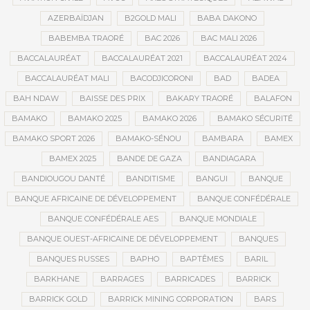
AZERBAÏDJAN
B2GOLD MALI
BABA DAKONO
BABEMBA TRAORÉ
BAC 2026
BAC MALI 2026
BACCALAURÉAT
BACCALAURÉAT 2021
BACCALAURÉAT 2024
BACCALAURÉAT MALI
BACODJICORONI
BAD
BADEA
BAH NDAW
BAISSE DES PRIX
BAKARY TRAORÉ
BALAFON
BAMAKO
BAMAKO 2025
BAMAKO 2026
BAMAKO SÉCURITÉ
BAMAKO SPORT 2026
BAMAKO-SÉNOU
BAMBARA
BAMEX
BAMEX 2025
BANDE DE GAZA
BANDIAGARA
BANDIOUGOU DANTÉ
BANDITISME
BANGUI
BANQUE
BANQUE AFRICAINE DE DÉVELOPPEMENT
BANQUE CONFÉDÉRALE
BANQUE CONFÉDÉRALE AES
BANQUE MONDIALE
BANQUE OUEST-AFRICAINE DE DÉVELOPPEMENT
BANQUES
BANQUES RUSSES
BAPHO
BAPTÊMES
BARIL
BARKHANE
BARRAGES
BARRICADES
BARRICK
BARRICK GOLD
BARRICK MINING CORPORATION
BARS