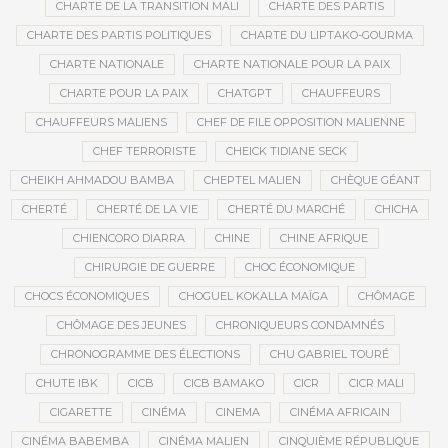
CHARTE DE LA TRANSITION MALI
CHARTE DES PARTIS
CHARTE DES PARTIS POLITIQUES
CHARTE DU LIPTAKO-GOURMA
CHARTE NATIONALE
CHARTE NATIONALE POUR LA PAIX
CHARTE POUR LA PAIX
CHATGPT
CHAUFFEURS
CHAUFFEURS MALIENS
CHEF DE FILE OPPOSITION MALIENNE
CHEF TERRORISTE
CHEICK TIDIANE SECK
CHEIKH AHMADOU BAMBA
CHEPTEL MALIEN
CHÈQUE GÉANT
CHERTÉ
CHERTÉ DE LA VIE
CHERTÉ DU MARCHÉ
CHICHA
CHIENCORO DIARRA
CHINE
CHINE AFRIQUE
CHIRURGIE DE GUERRE
CHOC ÉCONOMIQUE
CHOCS ÉCONOMIQUES
CHOGUEL KOKALLA MAÏGA
CHÔMAGE
CHÔMAGE DES JEUNES
CHRONIQUEURS CONDAMNÉS
CHRONOGRAMME DES ÉLECTIONS
CHU GABRIEL TOURÉ
CHUTE IBK
CICB
CICB BAMAKO
CICR
CICR MALI
CIGARETTE
CINÉMA
CINEMA
CINÉMA AFRICAIN
CINÉMA BABEMBA
CINÉMA MALIEN
CINQUIÈME RÉPUBLIQUE