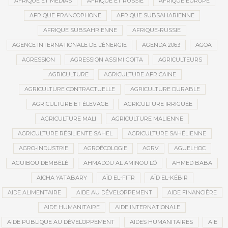
AFRIQUE ET MÉDIAS
AFRIQUE ET RUSSIE
AFRIQUE EUROPE
AFRIQUE FRANCOPHONE
AFRIQUE SUBSAHARIENNE
AFRIQUE SUBSAHRIENNE
AFRIQUE-RUSSIE
AGENCE INTERNATIONALE DE L’ÉNERGIE
AGENDA 2063
AGOA
AGRESSION
AGRESSION ASSIMI GOITA
AGRICULTEURS
AGRICULTURE
AGRICULTURE AFRICAINE
AGRICULTURE CONTRACTUELLE
AGRICULTURE DURABLE
AGRICULTURE ET ÉLEVAGE
AGRICULTURE IRRIGUÉE
AGRICULTURE MALI
AGRICULTURE MALIENNE
AGRICULTURE RÉSILIENTE SAHEL
AGRICULTURE SAHÉLIENNE
AGRO-INDUSTRIE
AGROÉCOLOGIE
AGRV
AGUELHOC
AGUIBOU DEMBÉLÉ
AHMADOU AL AMINOU LÔ
AHMED BABA
AÏCHA YATABARY
AÏD EL-FITR
AÏD EL-KÉBIR
AIDE ALIMENTAIRE
AIDE AU DÉVELOPPEMENT
AIDE FINANCIÈRE
AIDE HUMANITAIRE
AIDE INTERNATIONALE
AIDE PUBLIQUE AU DÉVELOPPEMENT
AIDES HUMANITAIRES
AIE