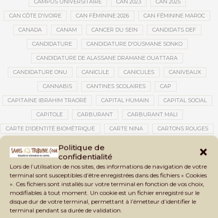
CAMPUS UNIVERSITAIRE
CAN 2023
CAN 2025
CAN CÔTE D'IVOIRE
CAN FÉMININE 2026
CAN FÉMININE MAROC
CANADA
CANAM
CANCER DU SEIN
CANDIDATS DEF
CANDIDATURE
CANDIDATURE D'OUSMANE SONKO
CANDIDATURE DE ALASSANE DRAMANE OUATTARA
CANDIDATURE ONU
CANICULE
CANICULES
CANIVEAUX
CANNABIS
CANTINES SCOLAIRES
CAP
CAPITAINE IBRAHIM TRAORÉ
CAPITAL HUMAIN
CAPITAL SOCIAL
CAPITOLE
CARBURANT
CARBURANT MALI
CARTE D’IDENTITÉ BIOMÉTRIQUE
CARTE NINA
CARTONS ROUGES
CASABLANCA
CATASTROPHE
CATASTROPHE NATURELLE
Politique de
confidentialité
CATASTROPHES CLIMATIQUES
CATASTROPHES NATURELLES
Lors de l’utilisation de nos sites, des informations de navigation de votre
CAUTION 10 000 DOLLARS
CAUTION DE VISA
CDAT
CECOGEC
terminal sont susceptibles d’être enregistrées dans des fichiers « Cookies
». Ces fichiers sont installés sur votre terminal en fonction de vos choix,
CÉDÉAO
CEDEAO
CEI
CÉLÉBRATION NATIONALE
CEMAC
modifiables à tout moment. Un cookie est un fichier enregistré sur le
CEMAPI
CEN-SNESUP
CENOU
CENSURE
disque dur de votre terminal, permettant à l’émetteur d’identifier le
terminal pendant sa durée de validation.
CENTRAFRIQUE
CENTRALE SOLAIRE