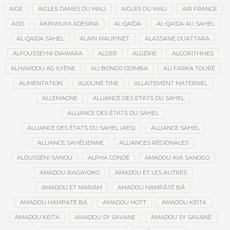
AIGE
AIGLES DAMES DU MALI
AIGLES DU MALI
AIR FRANCE
AISS
AKINWUMI ADESINA
AL-QAÏDA
AL-QAÏDA AU SAHEL
AL-QAÏDA SAHEL
ALAIN MAUFINET
ALASSANE OUATTARA
ALFOUSSEYNI DIAWARA
ALGER
ALGÉRIE
ALGORITHMES
ALHAMDOU AG ILYÈNE
ALI BONGO ODIMBA
ALI FARKA TOURÉ
ALIMENTATION
ALIOUNE TINE
ALLAITEMENT MATERNEL
ALLEMAGNE
ALLIANCE DES ETATS DU SAHEL
ALLIANCE DES ÉTATS DU SAHEL
ALLIANCE DES ÉTATS DU SAHEL (AES)
ALLIANCE SAHEL
ALLIANCE SAHÉLIENNE
ALLIANCES RÉGIONALES
ALOUSSÉNI SANOU
ALPHA CONDÉ
AMADOU AYA SANOGO
AMADOU BAGAYOKO
AMADOU ET LES AUTRES
AMADOU ET MARIAM
AMADOU HAMPÂTÉ BÂ
AMADOU HAMPATÉ BÂ
AMADOU HOTT
AMADOU KEÏTA
AMADOU KÉITA
AMADOU SY SAVANE
AMADOU SY SAVANÉ