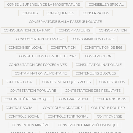
CONSEIL SUPÉRIEUR DE LA MAGISTRATURE
CONSEILLER SPÉCIAL
CONSEILS
CONSÉQUENCES
CONSERVATION
CONSERVATOIRE BALLA FASSÉKÉ KOUYATÉ
CONSOLIDATION DE LA PAIX
CONSOMMATEURS
CONSOMMATION
CONSOMMATION DE DROGUE
CONSOMMATION LOCALE
CONSOMMER LOCAL
CONSTITUTION
CONSTITUTION DE 1992
CONSTITUTION DU 22 JUILLET 2023
CONSTRUCTION
CONSULTATION DES FORCES VIVES
CONSULTATION NATIONALE
CONTAMINATION ALIMENTAIRE
CONTENEURS BLOQUÉS
CONTENU LOCAL
CONTES INITIATIQUES PEULS
CONTESTATION
CONTESTATION POPULAIRE
CONTESTATIONS DES RÉSULTATS
CONTINUITÉ PÉDAGOGIQUE
CONTRACEPTION
CONTRADICTIONS
CONTRAT SOCIAL
CONTRÔLE MIGRATOIRE
CONTRÔLE ROUTIER
CONTRÔLE SOCIAL
CONTRÔLE TERRITORIAL
CONTROVERSE
CONVENTION MINIÈRE
CONVERGENCE MACROÉCONOMIQUE