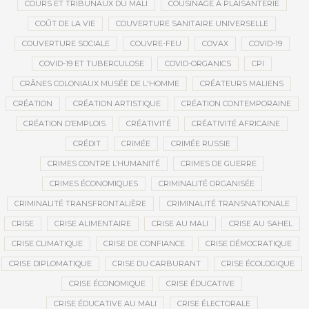
COURS ET TRIBUNAUX DU MALI
COUSINAGE À PLAISANTERIE
COÛT DE LA VIE
COUVERTURE SANITAIRE UNIVERSELLE
COUVERTURE SOCIALE
COUVRE-FEU
COVAX
COVID-19
COVID-19 ET TUBERCULOSE
COVID-ORGANICS
CPI
CRÂNES COLONIAUX MUSÉE DE L'HOMME
CRÉATEURS MALIENS
CRÉATION
CRÉATION ARTISTIQUE
CRÉATION CONTEMPORAINE
CRÉATION D’EMPLOIS
CRÉATIVITÉ
CRÉATIVITÉ AFRICAINE
CRÉDIT
CRIMÉE
CRIMÉE RUSSIE
CRIMES CONTRE L’HUMANITÉ
CRIMES DE GUERRE
CRIMES ÉCONOMIQUES
CRIMINALITÉ ORGANISÉE
CRIMINALITÉ TRANSFRONTALIÈRE
CRIMINALITÉ TRANSNATIONALE
CRISE
CRISE ALIMENTAIRE
CRISE AU MALI
CRISE AU SAHEL
CRISE CLIMATIQUE
CRISE DE CONFIANCE
CRISE DÉMOCRATIQUE
CRISE DIPLOMATIQUE
CRISE DU CARBURANT
CRISE ÉCOLOGIQUE
CRISE ÉCONOMIQUE
CRISE ÉDUCATIVE
CRISE ÉDUCATIVE AU MALI
CRISE ÉLECTORALE