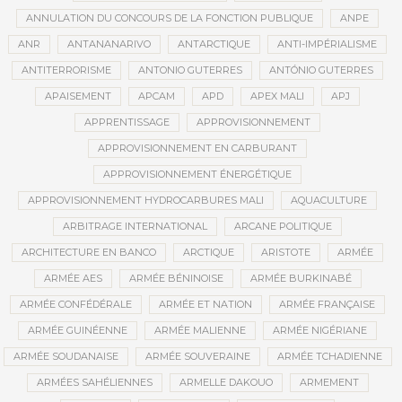
ANNULATION DU CONCOURS DE LA FONCTION PUBLIQUE
ANPE
ANR
ANTANANARIVO
ANTARCTIQUE
ANTI-IMPÉRIALISME
ANTITERRORISME
ANTONIO GUTERRES
ANTÓNIO GUTERRES
APAISEMENT
APCAM
APD
APEX MALI
APJ
APPRENTISSAGE
APPROVISIONNEMENT
APPROVISIONNEMENT EN CARBURANT
APPROVISIONNEMENT ÉNERGÉTIQUE
APPROVISIONNEMENT HYDROCARBURES MALI
AQUACULTURE
ARBITRAGE INTERNATIONAL
ARCANE POLITIQUE
ARCHITECTURE EN BANCO
ARCTIQUE
ARISTOTE
ARMÉE
ARMÉE AES
ARMÉE BÉNINOISE
ARMÉE BURKINABÉ
ARMÉE CONFÉDÉRALE
ARMÉE ET NATION
ARMÉE FRANÇAISE
ARMÉE GUINÉENNE
ARMÉE MALIENNE
ARMÉE NIGÉRIANE
ARMÉE SOUDANAISE
ARMÉE SOUVERAINE
ARMÉE TCHADIENNE
ARMÉES SAHÉLIENNES
ARMELLE DAKOUO
ARMEMENT