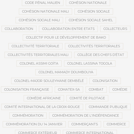
CODE PÉNAL MALIEN
COHÉSION NATIONALE
COHÉSION NATIONALE MALI
COHÉSION SOCIALE
COHÉSION SOCIALE MALI
COHÉSION SOCIALE SAHEL
COLLABORATION
COLLABORATION ENTRE ETATS
COLLECTEURS
COLLECTIF POUR LE DÉVELOPPEMENT DE BAKO
COLLECTIVITÉ TERRITORIALE
COLLECTIVITÉS TERRITORIALES
COLLECTIVITÉS TERRITORIALES MALI
COLLÈGE DES CHEFS D’ÉTAT
COLONEL ASSIMI GOÏTA
COLONEL LASSINA TOGOLA
COLONEL MAMADY DOUMBOUYA
COLONEL-MAJOR SOULEYMANE DEMBÉLÉ
COLONISATION
COLONISATION FRANÇAISE
COMATEX-SA
COMBAT
COMÉDIE
COMÉDIE AFRICAINE
COMITÉ DE PILOTAGE
COMITÉ INTERNATIONAL DE LA CROIX-ROUGE
COMMANDE PUBLIQUE
COMMÉMORATION
COMMÉMORATION DE L'INDÉPENDANCE
COMMÉMORATION DU 14 JANVIER
COMMERÇANTS
COMMERCE
COMMERCE EXTÉRIEUR
COMMERCE INTERNATIONAL