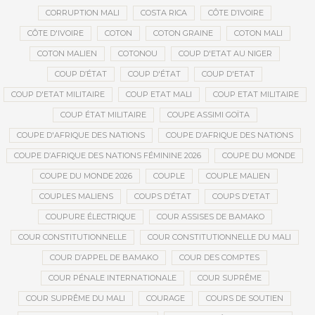
CORRUPTION MALI
COSTA RICA
CÔTE D’IVOIRE
CÔTE D'IVOIRE
COTON
COTON GRAINE
COTON MALI
COTON MALIEN
COTONOU
COUP D'ETAT AU NIGER
COUP D’ÉTAT
COUP D'ÉTAT
COUP D'ETAT
COUP D'ETAT MILITAIRE
COUP ETAT MALI
COUP ETAT MILITAIRE
COUP ÉTAT MILITAIRE
COUPE ASSIMI GOÏTA
COUPE D'AFRIQUE DES NATIONS
COUPE D’AFRIQUE DES NATIONS
COUPE D’AFRIQUE DES NATIONS FÉMININE 2026
COUPE DU MONDE
COUPE DU MONDE 2026
COUPLE
COUPLE MALIEN
COUPLES MALIENS
COUPS D’ÉTAT
COUPS D'ETAT
COUPURE ÉLECTRIQUE
COUR ASSISES DE BAMAKO
COUR CONSTITUTIONNELLE
COUR CONSTITUTIONNELLE DU MALI
COUR D’APPEL DE BAMAKO
COUR DES COMPTES
COUR PÉNALE INTERNATIONALE
COUR SUPRÊME
COUR SUPRÊME DU MALI
COURAGE
COURS DE SOUTIEN