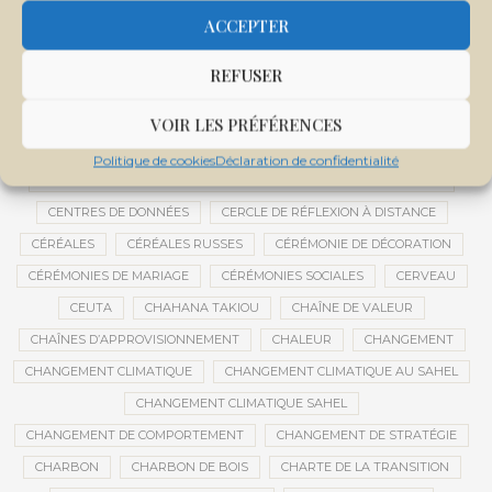
CENTRALE SOLAIRE DE SANANKOROBA
CENTRALES SOLAIRES
ACCEPTER
CENTRE D'INTELLIGENCE ARTIFICIELLE
REFUSER
CENTRE DE SANTÉ COMMUNAUTAIRE
CENTRE DU MALI
CENTRE INTERNATIONAL DE CONFÉRENCES DE BAMAKO
VOIR LES PRÉFÉRENCES
CENTRE MALI
Politique de cookies
Déclaration de confidentialité
CENTRE NATIONAL DES EXAMENS ET CONCOURS DE L’ÉDUCATION
CENTRES DE DONNÉES
CERCLE DE RÉFLEXION À DISTANCE
CÉRÉALES
CÉRÉALES RUSSES
CÉRÉMONIE DE DÉCORATION
CÉRÉMONIES DE MARIAGE
CÉRÉMONIES SOCIALES
CERVEAU
CEUTA
CHAHANA TAKIOU
CHAÎNE DE VALEUR
CHAÎNES D’APPROVISIONNEMENT
CHALEUR
CHANGEMENT
CHANGEMENT CLIMATIQUE
CHANGEMENT CLIMATIQUE AU SAHEL
CHANGEMENT CLIMATIQUE SAHEL
CHANGEMENT DE COMPORTEMENT
CHANGEMENT DE STRATÉGIE
CHARBON
CHARBON DE BOIS
CHARTE DE LA TRANSITION