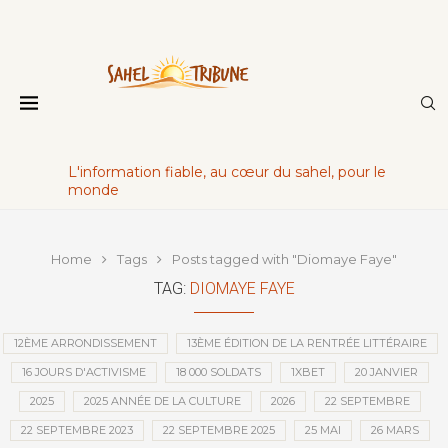
L'information fiable, au cœur du sahel, pour le
monde
Home
Tags
Posts tagged with "Diomaye Faye"
TAG:
DIOMAYE FAYE
12ÈME ARRONDISSEMENT
13ÈME ÉDITION DE LA RENTRÉE LITTÉRAIRE
16 JOURS D'ACTIVISME
18 000 SOLDATS
1XBET
20 JANVIER
2025
2025 ANNÉE DE LA CULTURE
2026
22 SEPTEMBRE
22 SEPTEMBRE 2023
22 SEPTEMBRE 2025
25 MAI
26 MARS