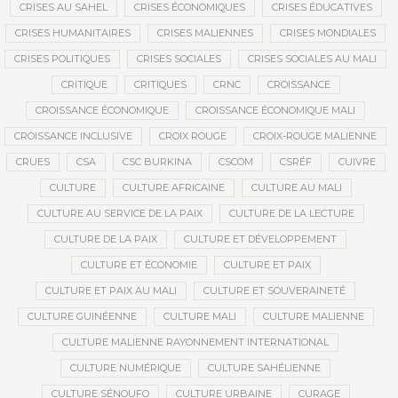
CRISES AU SAHEL
CRISES ÉCONOMIQUES
CRISES ÉDUCATIVES
CRISES HUMANITAIRES
CRISES MALIENNES
CRISES MONDIALES
CRISES POLITIQUES
CRISES SOCIALES
CRISES SOCIALES AU MALI
CRITIQUE
CRITIQUES
CRNC
CROISSANCE
CROISSANCE ÉCONOMIQUE
CROISSANCE ÉCONOMIQUE MALI
CROISSANCE INCLUSIVE
CROIX ROUGE
CROIX-ROUGE MALIENNE
CRUES
CSA
CSC BURKINA
CSCOM
CSRÉF
CUIVRE
CULTURE
CULTURE AFRICAINE
CULTURE AU MALI
CULTURE AU SERVICE DE LA PAIX
CULTURE DE LA LECTURE
CULTURE DE LA PAIX
CULTURE ET DÉVELOPPEMENT
CULTURE ET ÉCONOMIE
CULTURE ET PAIX
CULTURE ET PAIX AU MALI
CULTURE ET SOUVERAINETÉ
CULTURE GUINÉENNE
CULTURE MALI
CULTURE MALIENNE
CULTURE MALIENNE RAYONNEMENT INTERNATIONAL
CULTURE NUMÉRIQUE
CULTURE SAHÉLIENNE
CULTURE SÉNOUFO
CULTURE URBAINE
CURAGE