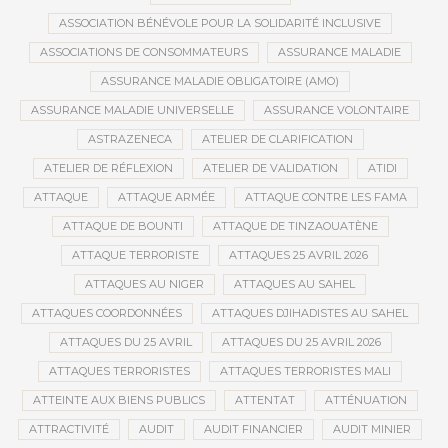
ASSOCIATION BÉNÉVOLE POUR LA SOLIDARITÉ INCLUSIVE
ASSOCIATIONS DE CONSOMMATEURS
ASSURANCE MALADIE
ASSURANCE MALADIE OBLIGATOIRE (AMO)
ASSURANCE MALADIE UNIVERSELLE
ASSURANCE VOLONTAIRE
ASTRAZENECA
ATELIER DE CLARIFICATION
ATELIER DE RÉFLEXION
ATELIER DE VALIDATION
ATIDI
ATTAQUE
ATTAQUE ARMÉE
ATTAQUE CONTRE LES FAMA
ATTAQUE DE BOUNTI
ATTAQUE DE TINZAOUATÈNE
ATTAQUE TERRORISTE
ATTAQUES 25 AVRIL 2026
ATTAQUES AU NIGER
ATTAQUES AU SAHEL
ATTAQUES COORDONNÉES
ATTAQUES DJIHADISTES AU SAHEL
ATTAQUES DU 25 AVRIL
ATTAQUES DU 25 AVRIL 2026
ATTAQUES TERRORISTES
ATTAQUES TERRORISTES MALI
ATTEINTE AUX BIENS PUBLICS
ATTENTAT
ATTÉNUATION
ATTRACTIVITÉ
AUDIT
AUDIT FINANCIER
AUDIT MINIER