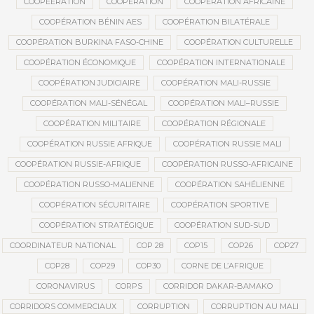
COOPEERATION
COOPÉRATION
COOPÉRATION AFRICAINE
COOPÉRATION BÉNIN AES
COOPÉRATION BILATÉRALE
COOPÉRATION BURKINA FASO-CHINE
COOPÉRATION CULTURELLE
COOPÉRATION ÉCONOMIQUE
COOPÉRATION INTERNATIONALE
COOPÉRATION JUDICIAIRE
COOPÉRATION MALI-RUSSIE
COOPÉRATION MALI-SÉNÉGAL
COOPÉRATION MALI–RUSSIE
COOPÉRATION MILITAIRE
COOPÉRATION RÉGIONALE
COOPÉRATION RUSSIE AFRIQUE
COOPÉRATION RUSSIE MALI
COOPÉRATION RUSSIE-AFRIQUE
COOPÉRATION RUSSO-AFRICAINE
COOPÉRATION RUSSO-MALIENNE
COOPÉRATION SAHÉLIENNE
COOPÉRATION SÉCURITAIRE
COOPÉRATION SPORTIVE
COOPÉRATION STRATÉGIQUE
COOPÉRATION SUD-SUD
COORDINATEUR NATIONAL
COP 28
COP15
COP26
COP27
COP28
COP29
COP30
CORNE DE L’AFRIQUE
CORONAVIRUS
CORPS
CORRIDOR DAKAR-BAMAKO
CORRIDORS COMMERCIAUX
CORRUPTION
CORRUPTION AU MALI