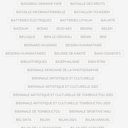
BASSIROU DIOMAYE FAYE
BATAILLE DES RÉCITS
BATAILLE INFORMATIONNELLE
BATAILLON TCHADIEN
BATTERIES ÉLECTRIQUES
BATTERIES LITHIUM
BAUXITE
BAZOUM
BCEAO
BCID-AES
BEIJING
BELÉM
BELGIQUE
BEN LE CERVEAU
BÉNIN
BER
BERNARD AYLWARD
BESOIN HUMANITAIRE
BESOINS HUMANITAIRES
BEURRE DE KARITÉ
BIAIS COGNITIFS
BIBLIOTHÈQUES
BICÉPHALISME
BIEN-ÊTRE
BIENNALE AFRICAINE DE LA PHOTOGRAPHIE
BIENNALE ARTISTIQUE ET CULTURELLE
BIENNALE ARTISTIQUE ET CULTURELLE 2025
BIENNALE ARTISTIQUE ET CULTURELLE DE TOMBOUCTOU 2025
BIENNALE ARTISTIQUE ET CULTURELLE TOMBOUCTOU 2025
BIENNALE DE TOMBOUCTOU
BIENNALE SPORTIVE MALI
BIG DATA
BILAN
BILAN 2024
BILAN ANNUEL