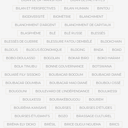
BILAN DE LA TRANSITION
BILAN DES ACTIVITÉS
BILAN ET PERSPECTIVES
BILAN HUMAIN
BINTOU
BIODIVERSITÉ
BIOMÉTRIE
BLANCHIMENT
BLANCHIMENT D’ARGENT
BLANCHIMENT DE CAPITAUX
BLASPHÈME
BLÉ
BLÉ RUSSE
BLESSÉS
BLESSÉS DE GUERRE
BLESSURE FATOU DEMBÉLÉ
BLOCKCHAIN
BLOCUS
BLOCUS ÉCONOMIQUE
BLOGING
BNDA
BOAD
BOBO-DIOULASSO
BOGOLAN
BOKAR BIRO
BOKO HARAM
BOLA TINUBU
BONNE GOUVERNANCE
BOTSWANA
BOUARÉ FILY SISSOKO
BOUBACAR BOCOUM
BOUBACAR DIANÉ
BOUBACAR DOUMBIA
BOUBACAR MAO DIANÉ
BOUBOU CISSÉ
BOUGOUNI
BOULEVARD DE L’INDÉPENDANCE
BOULIKESSI
BOULKESSI
BOURAKÉBOUGOU
BOUREM
BOURÉMA KANSAYE
BOURSES
BOURSES D'ÉTUDES
BOURSES ÉTUDIANTS
BOZO
BRASSAGE CULTUREL
BRÉMA ELY DICKO
BRÉSIL
BRICE OLIGUI NGUEMA
BRICS