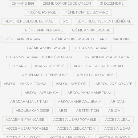
26 MARS 1991
29ÈME CONGRÈS DE L'AEEM
31 DÉCEMBRE
400ÈME FORAGE
4ÈME PONT DE BAMAKO
4ÈME RÉPUBLIQUE DU MALI
5°C
5ÈME RECENSEMENT GÉNÉRAL
61ÈME ANNIVERSAIRE
62ÈME ANNIVERSAIRE
63ÈME ANNIVERSAIRE
63ÈME ANNIVERSAIRE DE L'ARMÉE MALIENNE
64ÈME ANNIVERSAIRE
65E ANNIVERSAIRE
65E ANNIVERSAIRE DE L’INDÉPENDANCE
65E ANNIVERSAIRE FAMA
8 MARS
ABASS DEMBÉLÉ
ABDEL FATTAH AL-BURHAN
ABDELMADJID TEBBOUNE
ABDOU OUOLOGUEM
ABDOUL KASSIM FOMBA
ABDOULAYE DIOP
ABDOULAYE KONATÉ
ABDOULAYE MAÏGA
ABDOURAHAMANE TIANI
ABDRAHAMANE TIANI
ABDRAMANE COULIBALY
ABIDJAN
ABOUBAKAR CISSÉ
ABSI
ABSTENTION
ABUJA
ACADÉMIE FRANÇAISE
ACCÈS À L'EAU POTABLE
ACCÈS À L’EAU
ACCÈS À L’EAU POTABLE
ACCÈS À L’ÉDUCATION
ACCÈS À L'EAU
ACCÈS À LA JUSTICE
ACCÈS AU NUMÉRIQUE
ACCÈS AUX SOINS