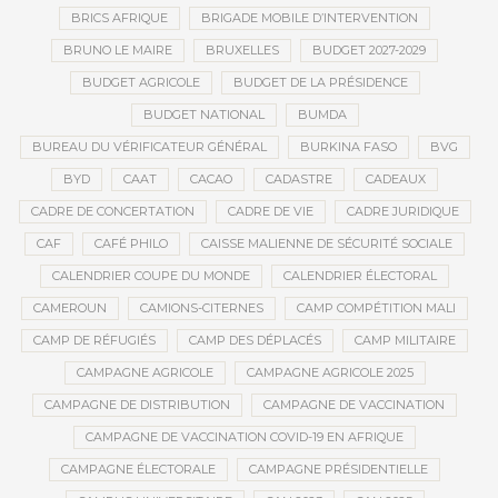
BRICS AFRIQUE
BRIGADE MOBILE D’INTERVENTION
BRUNO LE MAIRE
BRUXELLES
BUDGET 2027-2029
BUDGET AGRICOLE
BUDGET DE LA PRÉSIDENCE
BUDGET NATIONAL
BUMDA
BUREAU DU VÉRIFICATEUR GÉNÉRAL
BURKINA FASO
BVG
BYD
CAAT
CACAO
CADASTRE
CADEAUX
CADRE DE CONCERTATION
CADRE DE VIE
CADRE JURIDIQUE
CAF
CAFÉ PHILO
CAISSE MALIENNE DE SÉCURITÉ SOCIALE
CALENDRIER COUPE DU MONDE
CALENDRIER ÉLECTORAL
CAMEROUN
CAMIONS-CITERNES
CAMP COMPÉTITION MALI
CAMP DE RÉFUGIÉS
CAMP DES DÉPLACÉS
CAMP MILITAIRE
CAMPAGNE AGRICOLE
CAMPAGNE AGRICOLE 2025
CAMPAGNE DE DISTRIBUTION
CAMPAGNE DE VACCINATION
CAMPAGNE DE VACCINATION COVID-19 EN AFRIQUE
CAMPAGNE ÉLECTORALE
CAMPAGNE PRÉSIDENTIELLE