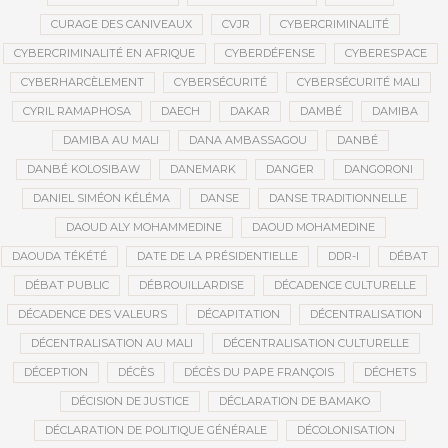
CURAGE DES CANIVEAUX
CVJR
CYBERCRIMINALITÉ
CYBERCRIMINALITÉ EN AFRIQUE
CYBERDÉFENSE
CYBERESPACE
CYBERHARCÈLEMENT
CYBERSÉCURITÉ
CYBERSÉCURITÉ MALI
CYRIL RAMAPHOSA
DAECH
DAKAR
DAMBÉ
DAMIBA
DAMIBA AU MALI
DANA AMBASSAGOU
DANBÉ
DANBÉ KOLOSIBAW
DANEMARK
DANGER
DANGORONI
DANIEL SIMÉON KÉLÉMA
DANSE
DANSE TRADITIONNELLE
DAOUD ALY MOHAMMEDINE
DAOUD MOHAMEDINE
DAOUDA TÉKÉTÉ
DATE DE LA PRÉSIDENTIELLE
DDR-I
DÉBAT
DÉBAT PUBLIC
DÉBROUILLARDISE
DÉCADENCE CULTURELLE
DÉCADENCE DES VALEURS
DÉCAPITATION
DÉCENTRALISATION
DÉCENTRALISATION AU MALI
DÉCENTRALISATION CULTURELLE
DÉCEPTION
DÉCÈS
DÉCÈS DU PAPE FRANÇOIS
DÉCHETS
DÉCISION DE JUSTICE
DÉCLARATION DE BAMAKO
DÉCLARATION DE POLITIQUE GÉNÉRALE
DÉCOLONISATION