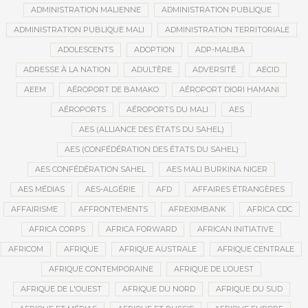
ADMINISTRATION MALIENNE
ADMINISTRATION PUBLIQUE
ADMINISTRATION PUBLIQUE MALI
ADMINISTRATION TERRITORIALE
ADOLESCENTS
ADOPTION
ADP-MALIBA
ADRESSE À LA NATION
ADULTÈRE
ADVERSITÉ
AECID
AEEM
AÉROPORT DE BAMAKO
AÉROPORT DIORI HAMANI
AÉROPORTS
AÉROPORTS DU MALI
AES
AES (ALLIANCE DES ÉTATS DU SAHEL)
AES (CONFÉDÉRATION DES ÉTATS DU SAHEL)
AES CONFÉDÉRATION SAHEL
AES MALI BURKINA NIGER
AES MÉDIAS
AES-ALGÉRIE
AFD
AFFAIRES ÉTRANGÈRES
AFFAIRISME
AFFRONTEMENTS
AFREXIMBANK
AFRICA CDC
AFRICA CORPS
AFRICA FORWARD
AFRICAN INITIATIVE
AFRICOM
AFRIQUE
AFRIQUE AUSTRALE
AFRIQUE CENTRALE
AFRIQUE CONTEMPORAINE
AFRIQUE DE L’OUEST
AFRIQUE DE L'OUEST
AFRIQUE DU NORD
AFRIQUE DU SUD