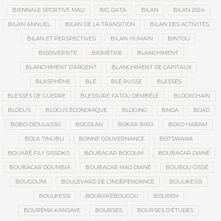
BIENNALE SPORTIVE MALI
BIG DATA
BILAN
BILAN 2024
BILAN ANNUEL
BILAN DE LA TRANSITION
BILAN DES ACTIVITÉS
BILAN ET PERSPECTIVES
BILAN HUMAIN
BINTOU
BIODIVERSITÉ
BIOMÉTRIE
BLANCHIMENT
BLANCHIMENT D’ARGENT
BLANCHIMENT DE CAPITAUX
BLASPHÈME
BLÉ
BLÉ RUSSE
BLESSÉS
BLESSÉS DE GUERRE
BLESSURE FATOU DEMBÉLÉ
BLOCKCHAIN
BLOCUS
BLOCUS ÉCONOMIQUE
BLOGING
BNDA
BOAD
BOBO-DIOULASSO
BOGOLAN
BOKAR BIRO
BOKO HARAM
BOLA TINUBU
BONNE GOUVERNANCE
BOTSWANA
BOUARÉ FILY SISSOKO
BOUBACAR BOCOUM
BOUBACAR DIANÉ
BOUBACAR DOUMBIA
BOUBACAR MAO DIANÉ
BOUBOU CISSÉ
BOUGOUNI
BOULEVARD DE L’INDÉPENDANCE
BOULIKESSI
BOULKESSI
BOURAKÉBOUGOU
BOUREM
BOURÉMA KANSAYE
BOURSES
BOURSES D'ÉTUDES