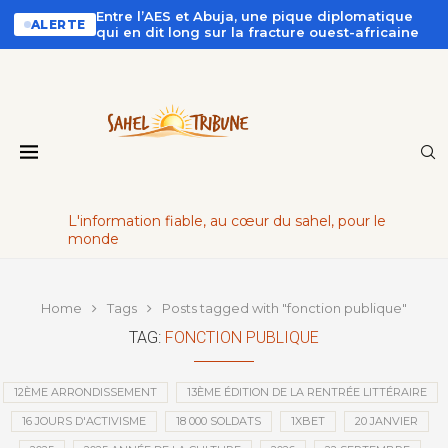
Entre l’AES et Abuja, une pique diplomatique
ALERTE
qui en dit long sur la fracture ouest-africaine
L'information fiable, au cœur du sahel, pour le
monde
Home
Tags
Posts tagged with "fonction publique"
TAG:
FONCTION PUBLIQUE
12ÈME ARRONDISSEMENT
13ÈME ÉDITION DE LA RENTRÉE LITTÉRAIRE
16 JOURS D'ACTIVISME
18 000 SOLDATS
1XBET
20 JANVIER