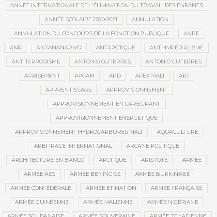
ANNÉE INTERNATIONALE DE L'ÉLIMINATION DU TRAVAIL DES ENFANTS
ANNÉE SCOLAIRE 2020-2021
ANNULATION
ANNULATION DU CONCOURS DE LA FONCTION PUBLIQUE
ANPE
ANR
ANTANANARIVO
ANTARCTIQUE
ANTI-IMPÉRIALISME
ANTITERRORISME
ANTÓNIO GUTERRES
ANTONIO GUTERRES
APAISEMENT
APCAM
APD
APEX MALI
APJ
APPRENTISSAGE
APPROVISIONNEMENT
APPROVISIONNEMENT EN CARBURANT
APPROVISIONNEMENT ÉNERGÉTIQUE
APPROVISIONNEMENT HYDROCARBURES MALI
AQUACULTURE
ARBITRAGE INTERNATIONAL
ARCANE POLITIQUE
ARCHITECTURE EN BANCO
ARCTIQUE
ARISTOTE
ARMÉE
ARMÉE AES
ARMÉE BÉNINOISE
ARMÉE BURKINABÉ
ARMÉE CONFÉDÉRALE
ARMÉE ET NATION
ARMÉE FRANÇAISE
ARMÉE GUINÉENNE
ARMÉE MALIENNE
ARMÉE NIGÉRIANE
ARMÉE SOUDANAISE
ARMÉE SOUVERAINE
ARMÉE TCHADIENNE