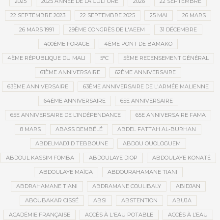
2025
2025 ANNÉE DE LA CULTURE
2026
22 SEPTEMBRE
22 SEPTEMBRE 2023
22 SEPTEMBRE 2025
25 MAI
26 MARS
26 MARS 1991
29ÈME CONGRÈS DE L'AEEM
31 DÉCEMBRE
400ÈME FORAGE
4ÈME PONT DE BAMAKO
4ÈME RÉPUBLIQUE DU MALI
5°C
5ÈME RECENSEMENT GÉNÉRAL
61ÈME ANNIVERSAIRE
62ÈME ANNIVERSAIRE
63ÈME ANNIVERSAIRE
63ÈME ANNIVERSAIRE DE L'ARMÉE MALIENNE
64ÈME ANNIVERSAIRE
65E ANNIVERSAIRE
65E ANNIVERSAIRE DE L’INDÉPENDANCE
65E ANNIVERSAIRE FAMA
8 MARS
ABASS DEMBÉLÉ
ABDEL FATTAH AL-BURHAN
ABDELMADJID TEBBOUNE
ABDOU OUOLOGUEM
ABDOUL KASSIM FOMBA
ABDOULAYE DIOP
ABDOULAYE KONATÉ
ABDOULAYE MAÏGA
ABDOURAHAMANE TIANI
ABDRAHAMANE TIANI
ABDRAMANE COULIBALY
ABIDJAN
ABOUBAKAR CISSÉ
ABSI
ABSTENTION
ABUJA
ACADÉMIE FRANÇAISE
ACCÈS À L'EAU POTABLE
ACCÈS À L’EAU