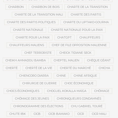
CHARBON
CHARBON DE BOIS
CHARTE DE LA TRANSITION
CHARTE DE LA TRANSITION MALI
CHARTE DES PARTIS
CHARTE DES PARTIS POLITIQUES
CHARTE DU LIPTAKO-GOURMA
CHARTE NATIONALE
CHARTE NATIONALE POUR LA PAIX
CHARTE POUR LA PAIX
CHATGPT
CHAUFFEURS
CHAUFFEURS MALIENS
CHEF DE FILE OPPOSITION MALIENNE
CHEF TERRORISTE
CHEICK TIDIANE SECK
CHEIKH AHMADOU BAMBA
CHEPTEL MALIEN
CHÈQUE GÉANT
CHERTÉ
CHERTÉ DE LA VIE
CHERTÉ DU MARCHÉ
CHICHA
CHIENCORO DIARRA
CHINE
CHINE AFRIQUE
CHIRURGIE DE GUERRE
CHOC ÉCONOMIQUE
CHOCS ÉCONOMIQUES
CHOGUEL KOKALLA MAÏGA
CHÔMAGE
CHÔMAGE DES JEUNES
CHRONIQUEURS CONDAMNÉS
CHRONOGRAMME DES ÉLECTIONS
CHU GABRIEL TOURÉ
CHUTE IBK
CICB
CICB BAMAKO
CICR
CICR MALI