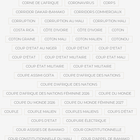
CORNE DE L’AFRIQUE
CORONAVIRUS
CORPS
CORRIDOR DAKAR-BAMAKO
CORRIDORS COMMERCIAUX
CORRUPTION
CORRUPTION AU MALI
CORRUPTION MALI
COSTA RICA
CÔTE D’IVOIRE
CÔTE D'IVOIRE
COTON
COTON GRAINE
COTON MALI
COTON MALIEN
COTONOU
COUP D'ETAT AU NIGER
COUP D’ÉTAT
COUP D'ETAT
COUP D'ÉTAT
COUP D'ETAT MILITAIRE
COUP ETAT MALI
COUP ÉTAT MILITAIRE
COUP ETAT MILITAIRE
COUPE ASSIMI GOÏTA
COUPE D'AFRIQUE DES NATIONS
COUPE D’AFRIQUE DES NATIONS
COUPE D’AFRIQUE DES NATIONS FÉMININE 2026
COUPE DU MONDE
COUPE DU MONDE 2026
COUPE DU MONDE FÉMININE 2027
COUPLE
COUPLE MALIEN
COUPLES MALIENS
COUPS D’ÉTAT
COUPS D'ETAT
COUPURE ÉLECTRIQUE
COUR ASSISES DE BAMAKO
COUR CONSTITUTIONNELLE
COUR CONSTITUTIONNELLE DU MALI
COUR D’APPEL DE BAMAKO