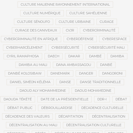
CULTURE MALIENNE RAYONNEMENT INTERNATIONAL
CULTURE NUMÉRIQUE
CULTURE SAHÉLIENNE
CULTURE SÉNOUFO
CULTURE URBAINE
CURAGE
CURAGE DES CANIVEAUX
CVJR
CYBERCRIMINALITÉ
CYBERCRIMINALITÉ EN AFRIQUE
CYBERDÉFENSE
CYBERESPACE
CYBERHARCÈLEMENT
CYBERSÉCURITÉ
CYBERSÉCURITÉ MALI
CYRIL RAMAPHOSA
DAECH
DAKAR
DAMBÉ
DAMIBA
DAMIBA AU MALI
DANA AMBASSAGOU
DANBÉ
DANBÉ KOLOSIBAW
DANEMARK
DANGER
DANGORONI
DANIEL SIMÉON KÉLÉMA
DANSE
DANSE TRADITIONNELLE
DAOUD ALY MOHAMMEDINE
DAOUD MOHAMEDINE
DAOUDA TÉKÉTÉ
DATE DE LA PRÉSIDENTIELLE
DDR-I
DÉBAT
DÉBAT PUBLIC
DÉBROUILLARDISE
DÉCADENCE CULTURELLE
DÉCADENCE DES VALEURS
DÉCAPITATION
DÉCENTRALISATION
DÉCENTRALISATION AU MALI
DÉCENTRALISATION CULTURELLE