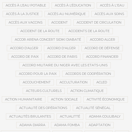
ACCÈS À L’EAU POTABLE
ACCÈS À L’ÉDUCATION
ACCÈS À L'EAU
ACCÈS À LA JUSTICE
ACCÈS AU NUMÉRIQUE
ACCÈS AUX SOINS
ACCÈS AUX VACCINS
ACCIDENT
ACCIDENT DE CIRCULATION
ACCIDENT DE LA ROUTE
ACCIDENTS DE LA ROUTE
ACCOR ARENA CONCERT SIDIKI DIABATÉ
ACCORD ALGER
ACCORD D’ALGER
ACCORD D'ALGER
ACCORD DE DÉFENSE
ACCORD DE PAIX
ACCORD DE PARIS
ACCORD FINANCIER
ACCORD MILITAIRE DU NIGER AVEC LES ETATS-UNIS
ACCORD POUR LA PAIX
ACCORDS DE COOPÉRATION
ACCOUCHEMENT
ACCULTURATION
ACLED
ACTEURS CULTURELS
ACTION CLIMATIQUE
ACTION HUMANITAIRE
ACTION SOCIALE
ACTIVITÉ ÉCONOMIQUE
ACTUALITÉ DES OPÉRATIONS
ACTUALITÉ SÉNÉGAL
ACTUALITÉS BRULANTES
ACTUALITTÉ
ADAMA COULIBALY
ADAMA DIARRA
ADAMA FOMBA
ADAPTATION