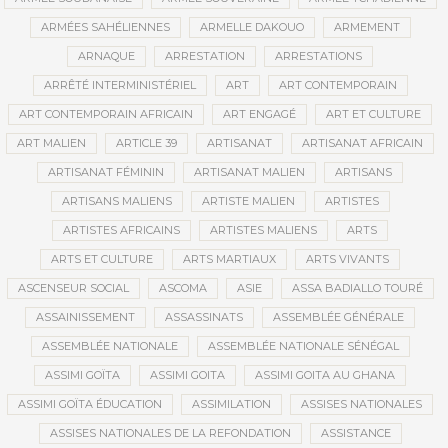
ARMÉES SAHÉLIENNES
ARMELLE DAKOUO
ARMEMENT
ARNAQUE
ARRESTATION
ARRESTATIONS
ARRÊTÉ INTERMINISTÉRIEL
ART
ART CONTEMPORAIN
ART CONTEMPORAIN AFRICAIN
ART ENGAGÉ
ART ET CULTURE
ART MALIEN
ARTICLE 39
ARTISANAT
ARTISANAT AFRICAIN
ARTISANAT FÉMININ
ARTISANAT MALIEN
ARTISANS
ARTISANS MALIENS
ARTISTE MALIEN
ARTISTES
ARTISTES AFRICAINS
ARTISTES MALIENS
ARTS
ARTS ET CULTURE
ARTS MARTIAUX
ARTS VIVANTS
ASCENSEUR SOCIAL
ASCOMA
ASIE
ASSA BADIALLO TOURÉ
ASSAINISSEMENT
ASSASSINATS
ASSEMBLÉE GÉNÉRALE
ASSEMBLÉE NATIONALE
ASSEMBLÉE NATIONALE SÉNÉGAL
ASSIMI GOÏTA
ASSIMI GOITA
ASSIMI GOITA AU GHANA
ASSIMI GOÏTA ÉDUCATION
ASSIMILATION
ASSISES NATIONALES
ASSISES NATIONALES DE LA REFONDATION
ASSISTANCE