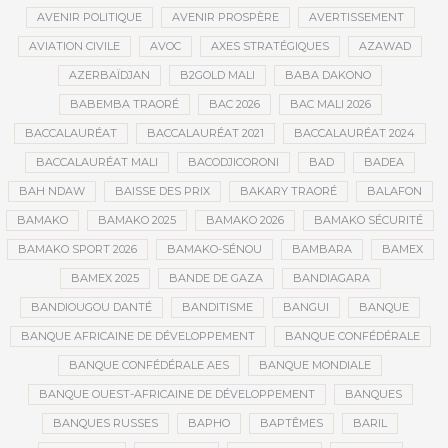
AVENIR POLITIQUE
AVENIR PROSPÈRE
AVERTISSEMENT
AVIATION CIVILE
AVOC
AXES STRATÉGIQUES
AZAWAD
AZERBAÏDJAN
B2GOLD MALI
BABA DAKONO
BABEMBA TRAORÉ
BAC 2026
BAC MALI 2026
BACCALAURÉAT
BACCALAURÉAT 2021
BACCALAURÉAT 2024
BACCALAURÉAT MALI
BACODJICORONI
BAD
BADEA
BAH NDAW
BAISSE DES PRIX
BAKARY TRAORÉ
BALAFON
BAMAKO
BAMAKO 2025
BAMAKO 2026
BAMAKO SÉCURITÉ
BAMAKO SPORT 2026
BAMAKO-SÉNOU
BAMBARA
BAMEX
BAMEX 2025
BANDE DE GAZA
BANDIAGARA
BANDIOUGOU DANTÉ
BANDITISME
BANGUI
BANQUE
BANQUE AFRICAINE DE DÉVELOPPEMENT
BANQUE CONFÉDÉRALE
BANQUE CONFÉDÉRALE AES
BANQUE MONDIALE
BANQUE OUEST-AFRICAINE DE DÉVELOPPEMENT
BANQUES
BANQUES RUSSES
BAPHO
BAPTÊMES
BARIL