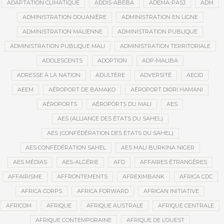
ADAPTATION CLIMATIQUE
ADDIS-ABEBA
ADEMA-PASJ
ADM
ADMINISTRATION DOUANIÈRE
ADMINISTRATION EN LIGNE
ADMINISTRATION MALIENNE
ADMINISTRATION PUBLIQUE
ADMINISTRATION PUBLIQUE MALI
ADMINISTRATION TERRITORIALE
ADOLESCENTS
ADOPTION
ADP-MALIBA
ADRESSE À LA NATION
ADULTÈRE
ADVERSITÉ
AECID
AEEM
AÉROPORT DE BAMAKO
AÉROPORT DIORI HAMANI
AÉROPORTS
AÉROPORTS DU MALI
AES
AES (ALLIANCE DES ÉTATS DU SAHEL)
AES (CONFÉDÉRATION DES ÉTATS DU SAHEL)
AES CONFÉDÉRATION SAHEL
AES MALI BURKINA NIGER
AES MÉDIAS
AES-ALGÉRIE
AFD
AFFAIRES ÉTRANGÈRES
AFFAIRISME
AFFRONTEMENTS
AFREXIMBANK
AFRICA CDC
AFRICA CORPS
AFRICA FORWARD
AFRICAN INITIATIVE
AFRICOM
AFRIQUE
AFRIQUE AUSTRALE
AFRIQUE CENTRALE
AFRIQUE CONTEMPORAINE
AFRIQUE DE L’OUEST