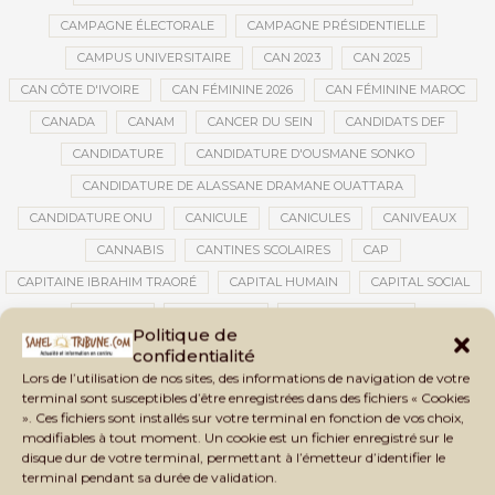
CAMPAGNE ÉLECTORALE
CAMPAGNE PRÉSIDENTIELLE
CAMPUS UNIVERSITAIRE
CAN 2023
CAN 2025
CAN CÔTE D'IVOIRE
CAN FÉMININE 2026
CAN FÉMININE MAROC
CANADA
CANAM
CANCER DU SEIN
CANDIDATS DEF
CANDIDATURE
CANDIDATURE D'OUSMANE SONKO
CANDIDATURE DE ALASSANE DRAMANE OUATTARA
CANDIDATURE ONU
CANICULE
CANICULES
CANIVEAUX
CANNABIS
CANTINES SCOLAIRES
CAP
CAPITAINE IBRAHIM TRAORÉ
CAPITAL HUMAIN
CAPITAL SOCIAL
CAPITOLE
CARBURANT
CARBURANT MALI
Politique de
CARTE D’IDENTITÉ BIOMÉTRIQUE
CARTE NINA
CARTONS ROUGES
confidentialité
Lors de l’utilisation de nos sites, des informations de navigation de votre
CASABLANCA
CATASTROPHE
CATASTROPHE NATURELLE
terminal sont susceptibles d’être enregistrées dans des fichiers « Cookies
CATASTROPHES CLIMATIQUES
CATASTROPHES NATURELLES
». Ces fichiers sont installés sur votre terminal en fonction de vos choix,
modifiables à tout moment. Un cookie est un fichier enregistré sur le
CAUTION 10 000 DOLLARS
CAUTION DE VISA
CDAT
CECOGEC
disque dur de votre terminal, permettant à l’émetteur d’identifier le
CÉDÉAO
CEDEAO
CEI
CÉLÉBRATION NATIONALE
CEMAC
terminal pendant sa durée de validation.