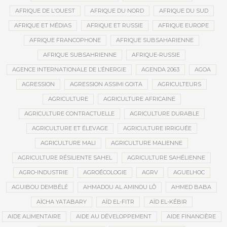
AFRIQUE DE L'OUEST
AFRIQUE DU NORD
AFRIQUE DU SUD
AFRIQUE ET MÉDIAS
AFRIQUE ET RUSSIE
AFRIQUE EUROPE
AFRIQUE FRANCOPHONE
AFRIQUE SUBSAHARIENNE
AFRIQUE SUBSAHRIENNE
AFRIQUE-RUSSIE
AGENCE INTERNATIONALE DE L’ÉNERGIE
AGENDA 2063
AGOA
AGRESSION
AGRESSION ASSIMI GOITA
AGRICULTEURS
AGRICULTURE
AGRICULTURE AFRICAINE
AGRICULTURE CONTRACTUELLE
AGRICULTURE DURABLE
AGRICULTURE ET ÉLEVAGE
AGRICULTURE IRRIGUÉE
AGRICULTURE MALI
AGRICULTURE MALIENNE
AGRICULTURE RÉSILIENTE SAHEL
AGRICULTURE SAHÉLIENNE
AGRO-INDUSTRIE
AGROÉCOLOGIE
AGRV
AGUELHOC
AGUIBOU DEMBÉLÉ
AHMADOU AL AMINOU LÔ
AHMED BABA
AÏCHA YATABARY
AÏD EL-FITR
AÏD EL-KÉBIR
AIDE ALIMENTAIRE
AIDE AU DÉVELOPPEMENT
AIDE FINANCIÈRE