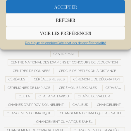
CEMAPI
CEN-SNESUP
CENOU
CENSURE
ACCEPTER
CENTRAFRIQUE
CENTRALE SOLAIRE
REFUSER
CENTRALE SOLAIRE DE SANANKOROBA
CENTRALES SOLAIRES
CENTRE D'INTELLIGENCE ARTIFICIELLE
VOIR LES PRÉFÉRENCES
CENTRE DE SANTÉ COMMUNAUTAIRE
CENTRE DU MALI
Politique de cookies
Déclaration de confidentialité
CENTRE INTERNATIONAL DE CONFÉRENCES DE BAMAKO
CENTRE MALI
CENTRE NATIONAL DES EXAMENS ET CONCOURS DE L’ÉDUCATION
CENTRES DE DONNÉES
CERCLE DE RÉFLEXION À DISTANCE
CÉRÉALES
CÉRÉALES RUSSES
CÉRÉMONIE DE DÉCORATION
CÉRÉMONIES DE MARIAGE
CÉRÉMONIES SOCIALES
CERVEAU
CEUTA
CHAHANA TAKIOU
CHAÎNE DE VALEUR
CHAÎNES D’APPROVISIONNEMENT
CHALEUR
CHANGEMENT
CHANGEMENT CLIMATIQUE
CHANGEMENT CLIMATIQUE AU SAHEL
CHANGEMENT CLIMATIQUE SAHEL
CHANGEMENT DE COMPORTEMENT
CHANGEMENT DE STRATÉGIE