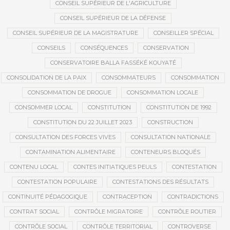
CONSEIL SUPÉRIEUR DE L'AGRICULTURE
CONSEIL SUPÉRIEUR DE LA DÉFENSE
CONSEIL SUPÉRIEUR DE LA MAGISTRATURE
CONSEILLER SPÉCIAL
CONSEILS
CONSÉQUENCES
CONSERVATION
CONSERVATOIRE BALLA FASSÉKÉ KOUYATÉ
CONSOLIDATION DE LA PAIX
CONSOMMATEURS
CONSOMMATION
CONSOMMATION DE DROGUE
CONSOMMATION LOCALE
CONSOMMER LOCAL
CONSTITUTION
CONSTITUTION DE 1992
CONSTITUTION DU 22 JUILLET 2023
CONSTRUCTION
CONSULTATION DES FORCES VIVES
CONSULTATION NATIONALE
CONTAMINATION ALIMENTAIRE
CONTENEURS BLOQUÉS
CONTENU LOCAL
CONTES INITIATIQUES PEULS
CONTESTATION
CONTESTATION POPULAIRE
CONTESTATIONS DES RÉSULTATS
CONTINUITÉ PÉDAGOGIQUE
CONTRACEPTION
CONTRADICTIONS
CONTRAT SOCIAL
CONTRÔLE MIGRATOIRE
CONTRÔLE ROUTIER
CONTRÔLE SOCIAL
CONTRÔLE TERRITORIAL
CONTROVERSE