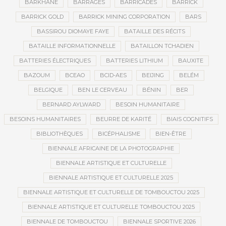
BARKHANE
BARRAGES
BARRICADES
BARRICK
BARRICK GOLD
BARRICK MINING CORPORATION
BARS
BASSIROU DIOMAYE FAYE
BATAILLE DES RÉCITS
BATAILLE INFORMATIONNELLE
BATAILLON TCHADIEN
BATTERIES ÉLECTRIQUES
BATTERIES LITHIUM
BAUXITE
BAZOUM
BCEAO
BCID-AES
BEIJING
BELÉM
BELGIQUE
BEN LE CERVEAU
BÉNIN
BER
BERNARD AYLWARD
BESOIN HUMANITAIRE
BESOINS HUMANITAIRES
BEURRE DE KARITÉ
BIAIS COGNITIFS
BIBLIOTHÈQUES
BICÉPHALISME
BIEN-ÊTRE
BIENNALE AFRICAINE DE LA PHOTOGRAPHIE
BIENNALE ARTISTIQUE ET CULTURELLE
BIENNALE ARTISTIQUE ET CULTURELLE 2025
BIENNALE ARTISTIQUE ET CULTURELLE DE TOMBOUCTOU 2025
BIENNALE ARTISTIQUE ET CULTURELLE TOMBOUCTOU 2025
BIENNALE DE TOMBOUCTOU
BIENNALE SPORTIVE 2026