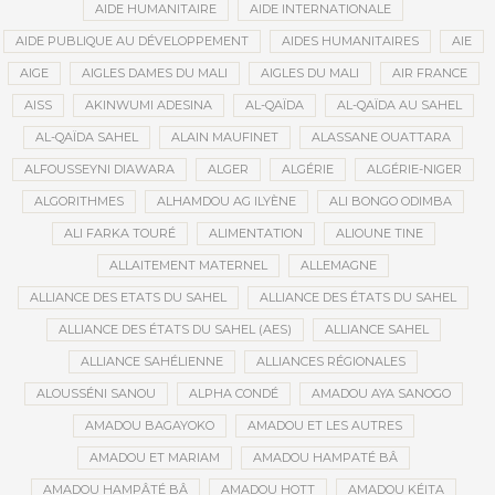
AIDE HUMANITAIRE
AIDE INTERNATIONALE
AIDE PUBLIQUE AU DÉVELOPPEMENT
AIDES HUMANITAIRES
AIE
AIGE
AIGLES DAMES DU MALI
AIGLES DU MALI
AIR FRANCE
AISS
AKINWUMI ADESINA
AL-QAÏDA
AL-QAÏDA AU SAHEL
AL-QAÏDA SAHEL
ALAIN MAUFINET
ALASSANE OUATTARA
ALFOUSSEYNI DIAWARA
ALGER
ALGÉRIE
ALGÉRIE-NIGER
ALGORITHMES
ALHAMDOU AG ILYÈNE
ALI BONGO ODIMBA
ALI FARKA TOURÉ
ALIMENTATION
ALIOUNE TINE
ALLAITEMENT MATERNEL
ALLEMAGNE
ALLIANCE DES ETATS DU SAHEL
ALLIANCE DES ÉTATS DU SAHEL
ALLIANCE DES ÉTATS DU SAHEL (AES)
ALLIANCE SAHEL
ALLIANCE SAHÉLIENNE
ALLIANCES RÉGIONALES
ALOUSSÉNI SANOU
ALPHA CONDÉ
AMADOU AYA SANOGO
AMADOU BAGAYOKO
AMADOU ET LES AUTRES
AMADOU ET MARIAM
AMADOU HAMPATÉ BÂ
AMADOU HAMPÂTÉ BÂ
AMADOU HOTT
AMADOU KÉITA