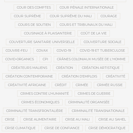
COUR DES COMPTES
COUR PÉNALE INTERNATIONALE
COUR SUPRÊME
COUR SUPRÊME DU MALI
COURAGE
COURS DE SOUTIEN
COURS ET TRIBUNAUX DU MALI
COUSINAGE À PLAISANTERIE
COÛT DE LA VIE
COUVERTURE SANITAIRE UNIVERSELLE
COUVERTURE SOCIALE
COUVRE-FEU
COVAX
COVID-19
COVID-19 ET TUBERCULOSE
COVID-ORGANICS
CPI
CRÂNES COLONIAUX MUSÉE DE L'HOMME
CRÉATEURS MALIENS
CRÉATION
CRÉATION ARTISTIQUE
CRÉATION CONTEMPORAINE
CRÉATION D’EMPLOIS
CRÉATIVITÉ
CRÉATIVITÉ AFRICAINE
CRÉDIT
CRIMÉE
CRIMÉE RUSSIE
CRIMES CONTRE L’HUMANITÉ
CRIMES DE GUERRE
CRIMES ÉCONOMIQUES
CRIMINALITÉ ORGANISÉE
CRIMINALITÉ TRANSFRONTALIÈRE
CRIMINALITÉ TRANSNATIONALE
CRISE
CRISE ALIMENTAIRE
CRISE AU MALI
CRISE AU SAHEL
CRISE CLIMATIQUE
CRISE DE CONFIANCE
CRISE DÉMOCRATIQUE