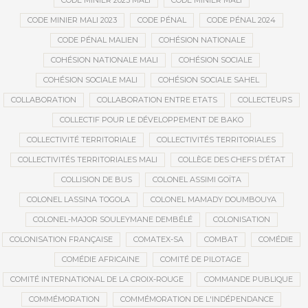
CODE MINIER 2023 MALI
CODE MINIER MALI
CODE MINIER MALI 2023
CODE PÉNAL
CODE PÉNAL 2024
CODE PÉNAL MALIEN
COHÉSION NATIONALE
COHÉSION NATIONALE MALI
COHÉSION SOCIALE
COHÉSION SOCIALE MALI
COHÉSION SOCIALE SAHEL
COLLABORATION
COLLABORATION ENTRE ETATS
COLLECTEURS
COLLECTIF POUR LE DÉVELOPPEMENT DE BAKO
COLLECTIVITÉ TERRITORIALE
COLLECTIVITÉS TERRITORIALES
COLLECTIVITÉS TERRITORIALES MALI
COLLÈGE DES CHEFS D’ÉTAT
COLLISION DE BUS
COLONEL ASSIMI GOÏTA
COLONEL LASSINA TOGOLA
COLONEL MAMADY DOUMBOUYA
COLONEL-MAJOR SOULEYMANE DEMBÉLÉ
COLONISATION
COLONISATION FRANÇAISE
COMATEX-SA
COMBAT
COMÉDIE
COMÉDIE AFRICAINE
COMITÉ DE PILOTAGE
COMITÉ INTERNATIONAL DE LA CROIX-ROUGE
COMMANDE PUBLIQUE
COMMÉMORATION
COMMÉMORATION DE L'INDÉPENDANCE