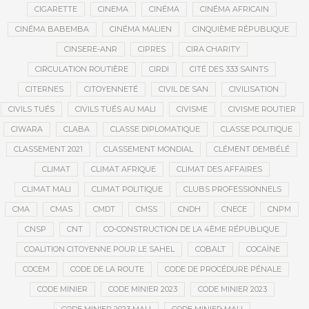
CIGARETTE
CINEMA
CINÉMA
CINÉMA AFRICAIN
CINÉMA BABEMBA
CINÉMA MALIEN
CINQUIÈME RÉPUBLIQUE
CINSERE-ANR
CIPRES
CIRA CHARITY
CIRCULATION ROUTIÈRE
CIRDI
CITÉ DES 333 SAINTS
CITERNES
CITOYENNETÉ
CIVIL DE SAN
CIVILISATION
CIVILS TUÉS
CIVILS TUÉS AU MALI
CIVISME
CIVISME ROUTIER
CIWARA
CLABA
CLASSE DIPLOMATIQUE
CLASSE POLITIQUE
CLASSEMENT 2021
CLASSEMENT MONDIAL
CLÉMENT DEMBÉLÉ
CLIMAT
CLIMAT AFRIQUE
CLIMAT DES AFFAIRES
CLIMAT MALI
CLIMAT POLITIQUE
CLUBS PROFESSIONNELS
CMA
CMAS
CMDT
CMSS
CNDH
CNECE
CNPM
CNSP
CNT
CO-CONSTRUCTION DE LA 4ÈME RÉPUBLIQUE
COALITION CITOYENNE POUR LE SAHEL
COBALT
COCAÏNE
COCEM
CODE DE LA ROUTE
CODE DE PROCÉDURE PÉNALE
CODE MINIER
CODE MINIER 2023
CODE MINIER 2023