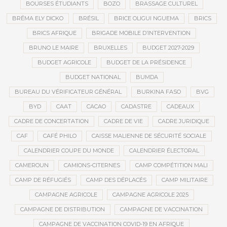
BOURSES ÉTUDIANTS
BOZO
BRASSAGE CULTUREL
BRÉMA ELY DICKO
BRÉSIL
BRICE OLIGUI NGUEMA
BRICS
BRICS AFRIQUE
BRIGADE MOBILE D’INTERVENTION
BRUNO LE MAIRE
BRUXELLES
BUDGET 2027-2029
BUDGET AGRICOLE
BUDGET DE LA PRÉSIDENCE
BUDGET NATIONAL
BUMDA
BUREAU DU VÉRIFICATEUR GÉNÉRAL
BURKINA FASO
BVG
BYD
CAAT
CACAO
CADASTRE
CADEAUX
CADRE DE CONCERTATION
CADRE DE VIE
CADRE JURIDIQUE
CAF
CAFÉ PHILO
CAISSE MALIENNE DE SÉCURITÉ SOCIALE
CALENDRIER COUPE DU MONDE
CALENDRIER ÉLECTORAL
CAMEROUN
CAMIONS-CITERNES
CAMP COMPÉTITION MALI
CAMP DE RÉFUGIÉS
CAMP DES DÉPLACÉS
CAMP MILITAIRE
CAMPAGNE AGRICOLE
CAMPAGNE AGRICOLE 2025
CAMPAGNE DE DISTRIBUTION
CAMPAGNE DE VACCINATION
CAMPAGNE DE VACCINATION COVID-19 EN AFRIQUE