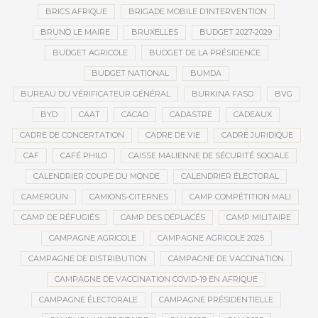
BRICS AFRIQUE
BRIGADE MOBILE D’INTERVENTION
BRUNO LE MAIRE
BRUXELLES
BUDGET 2027-2029
BUDGET AGRICOLE
BUDGET DE LA PRÉSIDENCE
BUDGET NATIONAL
BUMDA
BUREAU DU VÉRIFICATEUR GÉNÉRAL
BURKINA FASO
BVG
BYD
CAAT
CACAO
CADASTRE
CADEAUX
CADRE DE CONCERTATION
CADRE DE VIE
CADRE JURIDIQUE
CAF
CAFÉ PHILO
CAISSE MALIENNE DE SÉCURITÉ SOCIALE
CALENDRIER COUPE DU MONDE
CALENDRIER ÉLECTORAL
CAMEROUN
CAMIONS-CITERNES
CAMP COMPÉTITION MALI
CAMP DE RÉFUGIÉS
CAMP DES DÉPLACÉS
CAMP MILITAIRE
CAMPAGNE AGRICOLE
CAMPAGNE AGRICOLE 2025
CAMPAGNE DE DISTRIBUTION
CAMPAGNE DE VACCINATION
CAMPAGNE DE VACCINATION COVID-19 EN AFRIQUE
CAMPAGNE ÉLECTORALE
CAMPAGNE PRÉSIDENTIELLE