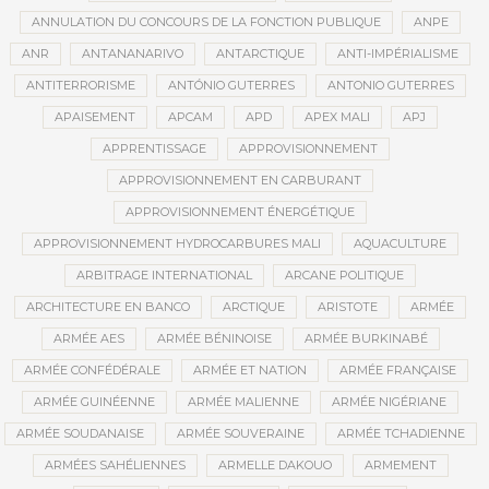
ANNULATION DU CONCOURS DE LA FONCTION PUBLIQUE
ANPE
ANR
ANTANANARIVO
ANTARCTIQUE
ANTI-IMPÉRIALISME
ANTITERRORISME
ANTÓNIO GUTERRES
ANTONIO GUTERRES
APAISEMENT
APCAM
APD
APEX MALI
APJ
APPRENTISSAGE
APPROVISIONNEMENT
APPROVISIONNEMENT EN CARBURANT
APPROVISIONNEMENT ÉNERGÉTIQUE
APPROVISIONNEMENT HYDROCARBURES MALI
AQUACULTURE
ARBITRAGE INTERNATIONAL
ARCANE POLITIQUE
ARCHITECTURE EN BANCO
ARCTIQUE
ARISTOTE
ARMÉE
ARMÉE AES
ARMÉE BÉNINOISE
ARMÉE BURKINABÉ
ARMÉE CONFÉDÉRALE
ARMÉE ET NATION
ARMÉE FRANÇAISE
ARMÉE GUINÉENNE
ARMÉE MALIENNE
ARMÉE NIGÉRIANE
ARMÉE SOUDANAISE
ARMÉE SOUVERAINE
ARMÉE TCHADIENNE
ARMÉES SAHÉLIENNES
ARMELLE DAKOUO
ARMEMENT