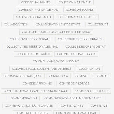
CODE PÉNAL MALIEN
COHÉSION NATIONALE
COHÉSION NATIONALE MALI
COHÉSION SOCIALE
COHÉSION SOCIALE MALI
COHÉSION SOCIALE SAHEL
COLLABORATION
COLLABORATION ENTRE ETATS
COLLECTEURS
COLLECTIF POUR LE DÉVELOPPEMENT DE BAKO
COLLECTIVITÉ TERRITORIALE
COLLECTIVITÉS TERRITORIALES
COLLECTIVITÉS TERRITORIALES MALI
COLLÈGE DES CHEFS D’ÉTAT
COLONEL ASSIMI GOÏTA
COLONEL LASSINA TOGOLA
COLONEL MAMADY DOUMBOUYA
COLONEL-MAJOR SOULEYMANE DEMBÉLÉ
COLONISATION
COLONISATION FRANÇAISE
COMATEX-SA
COMBAT
COMÉDIE
COMÉDIE AFRICAINE
COMITÉ DE PILOTAGE
COMITÉ INTERNATIONAL DE LA CROIX-ROUGE
COMMANDE PUBLIQUE
COMMÉMORATION
COMMÉMORATION DE L'INDÉPENDANCE
COMMÉMORATION DU 14 JANVIER
COMMERÇANTS
COMMERCE
COMMERCE EXTÉRIEUR
COMMERCE INTERNATIONAL