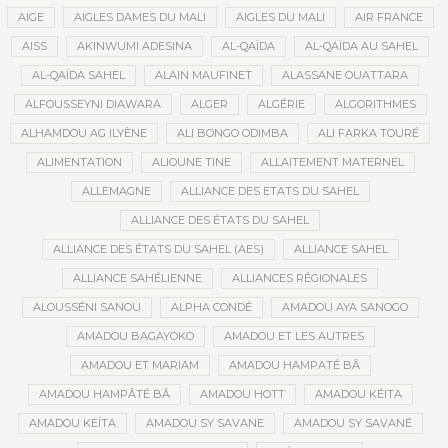
AIGE
AIGLES DAMES DU MALI
AIGLES DU MALI
AIR FRANCE
AISS
AKINWUMI ADESINA
AL-QAÏDA
AL-QAÏDA AU SAHEL
AL-QAÏDA SAHEL
ALAIN MAUFINET
ALASSANE OUATTARA
ALFOUSSEYNI DIAWARA
ALGER
ALGÉRIE
ALGORITHMES
ALHAMDOU AG ILYÈNE
ALI BONGO ODIMBA
ALI FARKA TOURÉ
ALIMENTATION
ALIOUNE TINE
ALLAITEMENT MATERNEL
ALLEMAGNE
ALLIANCE DES ETATS DU SAHEL
ALLIANCE DES ÉTATS DU SAHEL
ALLIANCE DES ÉTATS DU SAHEL (AES)
ALLIANCE SAHEL
ALLIANCE SAHÉLIENNE
ALLIANCES RÉGIONALES
ALOUSSÉNI SANOU
ALPHA CONDÉ
AMADOU AYA SANOGO
AMADOU BAGAYOKO
AMADOU ET LES AUTRES
AMADOU ET MARIAM
AMADOU HAMPATÉ BÂ
AMADOU HAMPÂTÉ BÂ
AMADOU HOTT
AMADOU KÉITA
AMADOU KEÏTA
AMADOU SY SAVANE
AMADOU SY SAVANÉ