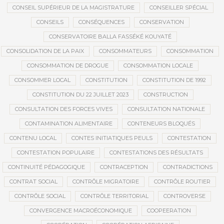
CONSEIL SUPÉRIEUR DE LA MAGISTRATURE
CONSEILLER SPÉCIAL
CONSEILS
CONSÉQUENCES
CONSERVATION
CONSERVATOIRE BALLA FASSÉKÉ KOUYATÉ
CONSOLIDATION DE LA PAIX
CONSOMMATEURS
CONSOMMATION
CONSOMMATION DE DROGUE
CONSOMMATION LOCALE
CONSOMMER LOCAL
CONSTITUTION
CONSTITUTION DE 1992
CONSTITUTION DU 22 JUILLET 2023
CONSTRUCTION
CONSULTATION DES FORCES VIVES
CONSULTATION NATIONALE
CONTAMINATION ALIMENTAIRE
CONTENEURS BLOQUÉS
CONTENU LOCAL
CONTES INITIATIQUES PEULS
CONTESTATION
CONTESTATION POPULAIRE
CONTESTATIONS DES RÉSULTATS
CONTINUITÉ PÉDAGOGIQUE
CONTRACEPTION
CONTRADICTIONS
CONTRAT SOCIAL
CONTRÔLE MIGRATOIRE
CONTRÔLE ROUTIER
CONTRÔLE SOCIAL
CONTRÔLE TERRITORIAL
CONTROVERSE
CONVERGENCE MACROÉCONOMIQUE
COOPEERATION