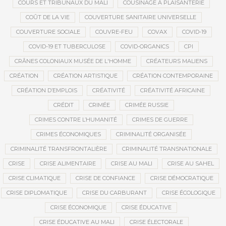
COURS ET TRIBUNAUX DU MALI
COUSINAGE À PLAISANTERIE
COÛT DE LA VIE
COUVERTURE SANITAIRE UNIVERSELLE
COUVERTURE SOCIALE
COUVRE-FEU
COVAX
COVID-19
COVID-19 ET TUBERCULOSE
COVID-ORGANICS
CPI
CRÂNES COLONIAUX MUSÉE DE L'HOMME
CRÉATEURS MALIENS
CRÉATION
CRÉATION ARTISTIQUE
CRÉATION CONTEMPORAINE
CRÉATION D’EMPLOIS
CRÉATIVITÉ
CRÉATIVITÉ AFRICAINE
CRÉDIT
CRIMÉE
CRIMÉE RUSSIE
CRIMES CONTRE L’HUMANITÉ
CRIMES DE GUERRE
CRIMES ÉCONOMIQUES
CRIMINALITÉ ORGANISÉE
CRIMINALITÉ TRANSFRONTALIÈRE
CRIMINALITÉ TRANSNATIONALE
CRISE
CRISE ALIMENTAIRE
CRISE AU MALI
CRISE AU SAHEL
CRISE CLIMATIQUE
CRISE DE CONFIANCE
CRISE DÉMOCRATIQUE
CRISE DIPLOMATIQUE
CRISE DU CARBURANT
CRISE ÉCOLOGIQUE
CRISE ÉCONOMIQUE
CRISE ÉDUCATIVE
CRISE ÉDUCATIVE AU MALI
CRISE ÉLECTORALE