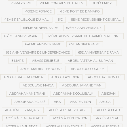
26 MARS 1991
29ÈME CONGRÈS DE L'AEEM
31 DÉCEMBRE
400ÈME FORAGE
4ÈME PONT DE BAMAKO
4ÈME RÉPUBLIQUE DU MALI
5°C
5ÈME RECENSEMENT GÉNÉRAL
61ÈME ANNIVERSAIRE
62ÈME ANNIVERSAIRE
63ÈME ANNIVERSAIRE
63ÈME ANNIVERSAIRE DE L'ARMÉE MALIENNE
64ÈME ANNIVERSAIRE
65E ANNIVERSAIRE
65E ANNIVERSAIRE DE L’INDÉPENDANCE
65E ANNIVERSAIRE FAMA
8 MARS
ABASS DEMBÉLÉ
ABDEL FATTAH AL-BURHAN
ABDELMADJID TEBBOUNE
ABDOU OUOLOGUEM
ABDOUL KASSIM FOMBA
ABDOULAYE DIOP
ABDOULAYE KONATÉ
ABDOULAYE MAÏGA
ABDOURAHAMANE TIANI
ABDRAHAMANE TIANI
ABDRAMANE COULIBALY
ABIDJAN
ABOUBAKAR CISSÉ
ABSI
ABSTENTION
ABUJA
ACADÉMIE FRANÇAISE
ACCÈS À L'EAU POTABLE
ACCÈS À L’EAU
ACCÈS À L’EAU POTABLE
ACCÈS À L’ÉDUCATION
ACCÈS À L'EAU
ACCÈS À LA JUSTICE
ACCÈS AU NUMÉRIQUE
ACCÈS AUX SOINS