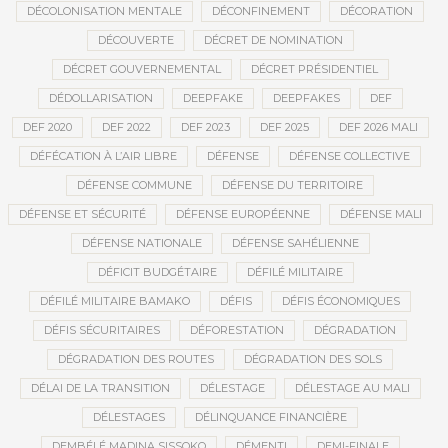
DÉCOLONISATION MENTALE
DÉCONFINEMENT
DÉCORATION
DÉCOUVERTE
DÉCRET DE NOMINATION
DÉCRET GOUVERNEMENTAL
DÉCRET PRÉSIDENTIEL
DÉDOLLARISATION
DEEPFAKE
DEEPFAKES
DEF
DEF 2020
DEF 2022
DEF 2023
DEF 2025
DEF 2026 MALI
DÉFÉCATION À L’AIR LIBRE
DÉFENSE
DÉFENSE COLLECTIVE
DÉFENSE COMMUNE
DÉFENSE DU TERRITOIRE
DÉFENSE ET SÉCURITÉ
DÉFENSE EUROPÉENNE
DÉFENSE MALI
DÉFENSE NATIONALE
DÉFENSE SAHÉLIENNE
DÉFICIT BUDGÉTAIRE
DÉFILÉ MILITAIRE
DÉFILÉ MILITAIRE BAMAKO
DÉFIS
DÉFIS ÉCONOMIQUES
DÉFIS SÉCURITAIRES
DÉFORESTATION
DÉGRADATION
DÉGRADATION DES ROUTES
DÉGRADATION DES SOLS
DÉLAI DE LA TRANSITION
DÉLESTAGE
DÉLESTAGE AU MALI
DÉLESTAGES
DÉLINQUANCE FINANCIÈRE
DEMBÉLÉ MADINA SISSOKO
DÉMENTI
DEMI-FINALE