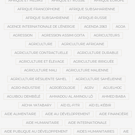
AFRIQUE ET MÉDIAS
AFRIQUE ET RUSSIE
AFRIQUE EUROPE
AFRIQUE FRANCOPHONE
AFRIQUE SUBSAHARIENNE
AFRIQUE SUBSAHRIENNE
AFRIQUE-RUSSIE
AGENCE INTERNATIONALE DE L’ÉNERGIE
AGENDA 2063
AGOA
AGRESSION
AGRESSION ASSIMI GOITA
AGRICULTEURS
AGRICULTURE
AGRICULTURE AFRICAINE
AGRICULTURE CONTRACTUELLE
AGRICULTURE DURABLE
AGRICULTURE ET ÉLEVAGE
AGRICULTURE IRRIGUÉE
AGRICULTURE MALI
AGRICULTURE MALIENNE
AGRICULTURE RÉSILIENTE SAHEL
AGRICULTURE SAHÉLIENNE
AGRO-INDUSTRIE
AGROÉCOLOGIE
AGRV
AGUELHOC
AGUIBOU DEMBÉLÉ
AHMADOU AL AMINOU LÔ
AHMED BABA
AÏCHA YATABARY
AÏD EL-FITR
AÏD EL-KÉBIR
AIDE ALIMENTAIRE
AIDE AU DÉVELOPPEMENT
AIDE FINANCIÈRE
AIDE HUMANITAIRE
AIDE INTERNATIONALE
AIDE PUBLIQUE AU DÉVELOPPEMENT
AIDES HUMANITAIRES
AIE