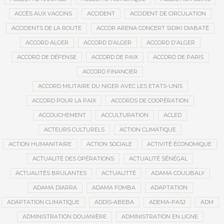
ACCÈS AUX VACCINS
ACCIDENT
ACCIDENT DE CIRCULATION
ACCIDENTS DE LA ROUTE
ACCOR ARENA CONCERT SIDIKI DIABATÉ
ACCORD ALGER
ACCORD D’ALGER
ACCORD D'ALGER
ACCORD DE DÉFENSE
ACCORD DE PAIX
ACCORD DE PARIS
ACCORD FINANCIER
ACCORD MILITAIRE DU NIGER AVEC LES ETATS-UNIS
ACCORD POUR LA PAIX
ACCORDS DE COOPÉRATION
ACCOUCHEMENT
ACCULTURATION
ACLED
ACTEURS CULTURELS
ACTION CLIMATIQUE
ACTION HUMANITAIRE
ACTION SOCIALE
ACTIVITÉ ÉCONOMIQUE
ACTUALITÉ DES OPÉRATIONS
ACTUALITÉ SÉNÉGAL
ACTUALITÉS BRULANTES
ACTUALITTÉ
ADAMA COULIBALY
ADAMA DIARRA
ADAMA FOMBA
ADAPTATION
ADAPTATION CLIMATIQUE
ADDIS-ABEBA
ADEMA-PASJ
ADM
ADMINISTRATION DOUANIÈRE
ADMINISTRATION EN LIGNE