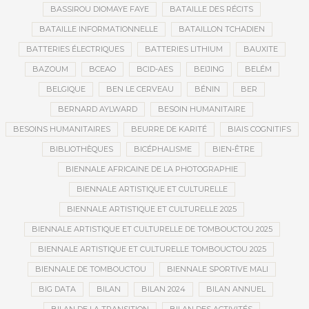
BASSIROU DIOMAYE FAYE
BATAILLE DES RÉCITS
BATAILLE INFORMATIONNELLE
BATAILLON TCHADIEN
BATTERIES ÉLECTRIQUES
BATTERIES LITHIUM
BAUXITE
BAZOUM
BCEAO
BCID-AES
BEIJING
BELÉM
BELGIQUE
BEN LE CERVEAU
BÉNIN
BER
BERNARD AYLWARD
BESOIN HUMANITAIRE
BESOINS HUMANITAIRES
BEURRE DE KARITÉ
BIAIS COGNITIFS
BIBLIOTHÈQUES
BICÉPHALISME
BIEN-ÊTRE
BIENNALE AFRICAINE DE LA PHOTOGRAPHIE
BIENNALE ARTISTIQUE ET CULTURELLE
BIENNALE ARTISTIQUE ET CULTURELLE 2025
BIENNALE ARTISTIQUE ET CULTURELLE DE TOMBOUCTOU 2025
BIENNALE ARTISTIQUE ET CULTURELLE TOMBOUCTOU 2025
BIENNALE DE TOMBOUCTOU
BIENNALE SPORTIVE MALI
BIG DATA
BILAN
BILAN 2024
BILAN ANNUEL