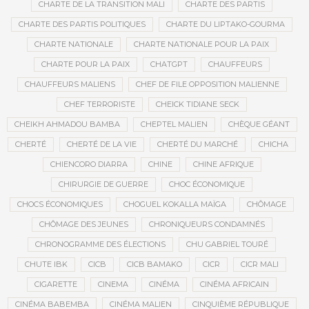
CHARTE DE LA TRANSITION MALI
CHARTE DES PARTIS
CHARTE DES PARTIS POLITIQUES
CHARTE DU LIPTAKO-GOURMA
CHARTE NATIONALE
CHARTE NATIONALE POUR LA PAIX
CHARTE POUR LA PAIX
CHATGPT
CHAUFFEURS
CHAUFFEURS MALIENS
CHEF DE FILE OPPOSITION MALIENNE
CHEF TERRORISTE
CHEICK TIDIANE SECK
CHEIKH AHMADOU BAMBA
CHEPTEL MALIEN
CHÈQUE GÉANT
CHERTÉ
CHERTÉ DE LA VIE
CHERTÉ DU MARCHÉ
CHICHA
CHIENCORO DIARRA
CHINE
CHINE AFRIQUE
CHIRURGIE DE GUERRE
CHOC ÉCONOMIQUE
CHOCS ÉCONOMIQUES
CHOGUEL KOKALLA MAÏGA
CHÔMAGE
CHÔMAGE DES JEUNES
CHRONIQUEURS CONDAMNÉS
CHRONOGRAMME DES ÉLECTIONS
CHU GABRIEL TOURÉ
CHUTE IBK
CICB
CICB BAMAKO
CICR
CICR MALI
CIGARETTE
CINEMA
CINÉMA
CINÉMA AFRICAIN
CINÉMA BABEMBA
CINÉMA MALIEN
CINQUIÈME RÉPUBLIQUE