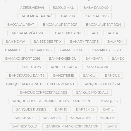
AZERBAÏDJAN
B2GOLD MALI
BABA DAKONO
BABEMBA TRAORÉ
BAC 2026
BAC MALI 2026
BACCALAURÉAT
BACCALAURÉAT 2021
BACCALAURÉAT 2024
BACCALAURÉAT MALI
BACODJICORONI
BAD
BADEA
BAH NDAW
BAISSE DES PRIX
BAKARY TRAORÉ
BALAFON
BAMAKO
BAMAKO 2025
BAMAKO 2026
BAMAKO SÉCURITÉ
BAMAKO SPORT 2026
BAMAKO-SÉNOU
BAMBARA
BAMEX
BAMEX 2025
BANDE DE GAZA
BANDIAGARA
BANDIOUGOU DANTÉ
BANDITISME
BANGUI
BANQUE
BANQUE AFRICAINE DE DÉVELOPPEMENT
BANQUE CONFÉDÉRALE
BANQUE CONFÉDÉRALE AES
BANQUE MONDIALE
BANQUE OUEST-AFRICAINE DE DÉVELOPPEMENT
BANQUES
BANQUES RUSSES
BAPHO
BAPTÊMES
BARIL
BARKHANE
BARRAGES
BARRICADES
BARRICK
BARRICK GOLD
BARRICK MINING CORPORATION
BARS