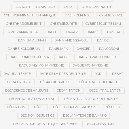
CURAGE DES CANIVEAUX
CVJR
CYBERCRIMINALITÉ
CYBERCRIMINALITÉ EN AFRIQUE
CYBERDÉFENSE
CYBERESPACE
CYBERHARCÈLEMENT
CYBERSÉCURITÉ
CYBERSÉCURITÉ MALI
CYRIL RAMAPHOSA
DAECH
DAKAR
DAMBÉ
DAMIBA
DAMIBA AU MALI
DANA AMBASSAGOU
DANBÉ
DANBÉ KOLOSIBAW
DANEMARK
DANGER
DANGORONI
DANIEL SIMÉON KÉLÉMA
DANSE
DANSE TRADITIONNELLE
DAOUD ALY MOHAMMEDINE
DAOUD MOHAMEDINE
DAOUDA TÉKÉTÉ
DATE DE LA PRÉSIDENTIELLE
DDR-I
DÉBAT
DÉBAT PUBLIC
DÉBROUILLARDISE
DÉCADENCE CULTURELLE
DÉCADENCE DES VALEURS
DÉCAPITATION
DÉCENTRALISATION
DÉCENTRALISATION AU MALI
DÉCENTRALISATION CULTURELLE
DÉCEPTION
DÉCÈS
DÉCÈS DU PAPE FRANÇOIS
DÉCHETS
DÉCISION DE JUSTICE
DÉCLARATION DE BAMAKO
DÉCLARATION DE POLITIQUE GÉNÉRALE
DÉCOLONISATION