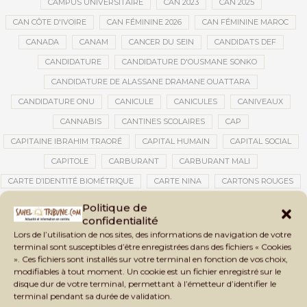
CAMPUS UNIVERSITAIRE
CAN 2023
CAN 2025
CAN CÔTE D'IVOIRE
CAN FÉMININE 2026
CAN FÉMININE MAROC
CANADA
CANAM
CANCER DU SEIN
CANDIDATS DEF
CANDIDATURE
CANDIDATURE D'OUSMANE SONKO
CANDIDATURE DE ALASSANE DRAMANE OUATTARA
CANDIDATURE ONU
CANICULE
CANICULES
CANIVEAUX
CANNABIS
CANTINES SCOLAIRES
CAP
CAPITAINE IBRAHIM TRAORÉ
CAPITAL HUMAIN
CAPITAL SOCIAL
CAPITOLE
CARBURANT
CARBURANT MALI
CARTE D’IDENTITÉ BIOMÉTRIQUE
CARTE NINA
CARTONS ROUGES
CASABLANCA
CATASTROPHE
CATASTROPHE NATURELLE
Politique de
confidentialité
CATASTROPHES CLIMATIQUES
CATASTROPHES NATURELLES
Lors de l’utilisation de nos sites, des informations de navigation de votre
CAUTION 10 000 DOLLARS
CAUTION DE VISA
CDAT
CECOGEC
terminal sont susceptibles d’être enregistrées dans des fichiers « Cookies
». Ces fichiers sont installés sur votre terminal en fonction de vos choix,
CÉDÉAO
CEDEAO
CEI
CÉLÉBRATION NATIONALE
CEMAC
modifiables à tout moment. Un cookie est un fichier enregistré sur le
CEMAPI
CEN-SNESUP
CENOU
CENSURE
disque dur de votre terminal, permettant à l’émetteur d’identifier le
terminal pendant sa durée de validation.
CENTRAFRIQUE
CENTRALE SOLAIRE