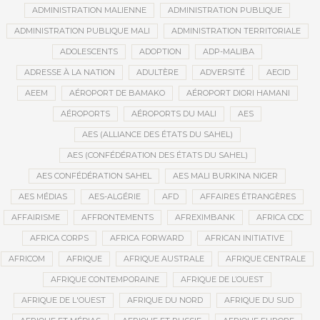
ADMINISTRATION MALIENNE
ADMINISTRATION PUBLIQUE
ADMINISTRATION PUBLIQUE MALI
ADMINISTRATION TERRITORIALE
ADOLESCENTS
ADOPTION
ADP-MALIBA
ADRESSE À LA NATION
ADULTÈRE
ADVERSITÉ
AECID
AEEM
AÉROPORT DE BAMAKO
AÉROPORT DIORI HAMANI
AÉROPORTS
AÉROPORTS DU MALI
AES
AES (ALLIANCE DES ÉTATS DU SAHEL)
AES (CONFÉDÉRATION DES ÉTATS DU SAHEL)
AES CONFÉDÉRATION SAHEL
AES MALI BURKINA NIGER
AES MÉDIAS
AES-ALGÉRIE
AFD
AFFAIRES ÉTRANGÈRES
AFFAIRISME
AFFRONTEMENTS
AFREXIMBANK
AFRICA CDC
AFRICA CORPS
AFRICA FORWARD
AFRICAN INITIATIVE
AFRICOM
AFRIQUE
AFRIQUE AUSTRALE
AFRIQUE CENTRALE
AFRIQUE CONTEMPORAINE
AFRIQUE DE L’OUEST
AFRIQUE DE L'OUEST
AFRIQUE DU NORD
AFRIQUE DU SUD