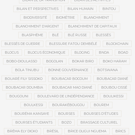
BILAN DE LA TRANSITION
BILAN DES ACTIVITÉS
BILAN ET PERSPECTIVES
BILAN HUMAIN
BINTOU
BIODIVERSITÉ
BIOMÉTRIE
BLANCHIMENT
BLANCHIMENT D’ARGENT
BLANCHIMENT DE CAPITAUX
BLASPHÈME
BLÉ
BLÉ RUSSE
BLESSÉS
BLESSÉS DE GUERRE
BLESSURE FATOU DEMBÉLÉ
BLOCKCHAIN
BLOCUS
BLOCUS ÉCONOMIQUE
BLOGING
BNDA
BOAD
BOBO-DIOULASSO
BOGOLAN
BOKAR BIRO
BOKO HARAM
BOLA TINUBU
BONNE GOUVERNANCE
BOTSWANA
BOUARÉ FILY SISSOKO
BOUBACAR BOCOUM
BOUBACAR DIANÉ
BOUBACAR DOUMBIA
BOUBACAR MAO DIANÉ
BOUBOU CISSÉ
BOUGOUNI
BOULEVARD DE L’INDÉPENDANCE
BOULIKESSI
BOULKESSI
BOURAKÉBOUGOU
BOUREM
BOURÉMA KANSAYE
BOURSES
BOURSES D'ÉTUDES
BOURSES ÉTUDIANTS
BOZO
BRASSAGE CULTUREL
BRÉMA ELY DICKO
BRÉSIL
BRICE OLIGUI NGUEMA
BRICS