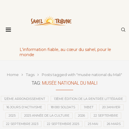
L'information fiable, au cœur du sahel, pour le
monde
Home
Tags
Posts tagged with "musée national du Mali"
TAG:
MUSÉE NATIONAL DU MALI
12ÈME ARRONDISSEMENT
13ÈME ÉDITION DE LA RENTRÉE LITTÉRAIRE
16 JOURS D'ACTIVISME
18 000 SOLDATS
1XBET
20 JANVIER
2025
2025 ANNÉE DE LA CULTURE
2026
22 SEPTEMBRE
22 SEPTEMBRE 2023
22 SEPTEMBRE 2025
25 MAI
26 MARS