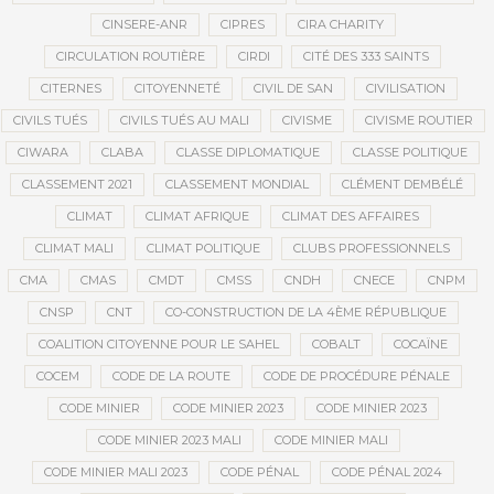
CINSERE-ANR
CIPRES
CIRA CHARITY
CIRCULATION ROUTIÈRE
CIRDI
CITÉ DES 333 SAINTS
CITERNES
CITOYENNETÉ
CIVIL DE SAN
CIVILISATION
CIVILS TUÉS
CIVILS TUÉS AU MALI
CIVISME
CIVISME ROUTIER
CIWARA
CLABA
CLASSE DIPLOMATIQUE
CLASSE POLITIQUE
CLASSEMENT 2021
CLASSEMENT MONDIAL
CLÉMENT DEMBÉLÉ
CLIMAT
CLIMAT AFRIQUE
CLIMAT DES AFFAIRES
CLIMAT MALI
CLIMAT POLITIQUE
CLUBS PROFESSIONNELS
CMA
CMAS
CMDT
CMSS
CNDH
CNECE
CNPM
CNSP
CNT
CO-CONSTRUCTION DE LA 4ÈME RÉPUBLIQUE
COALITION CITOYENNE POUR LE SAHEL
COBALT
COCAÏNE
COCEM
CODE DE LA ROUTE
CODE DE PROCÉDURE PÉNALE
CODE MINIER
CODE MINIER 2023
CODE MINIER 2023
CODE MINIER 2023 MALI
CODE MINIER MALI
CODE MINIER MALI 2023
CODE PÉNAL
CODE PÉNAL 2024