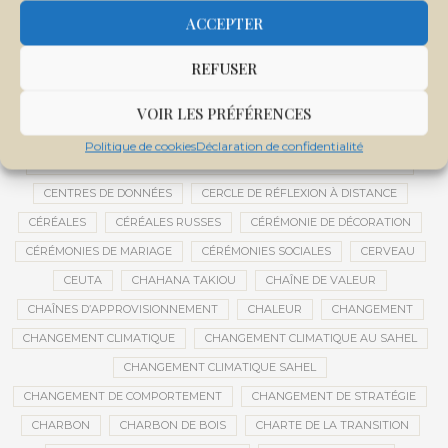
CENTRALE SOLAIRE DE SANANKOROBA
CENTRALES SOLAIRES
ACCEPTER
CENTRE D'INTELLIGENCE ARTIFICIELLE
REFUSER
CENTRE DE SANTÉ COMMUNAUTAIRE
CENTRE DU MALI
CENTRE INTERNATIONAL DE CONFÉRENCES DE BAMAKO
VOIR LES PRÉFÉRENCES
CENTRE MALI
Politique de cookies
Déclaration de confidentialité
CENTRE NATIONAL DES EXAMENS ET CONCOURS DE L’ÉDUCATION
CENTRES DE DONNÉES
CERCLE DE RÉFLEXION À DISTANCE
CÉRÉALES
CÉRÉALES RUSSES
CÉRÉMONIE DE DÉCORATION
CÉRÉMONIES DE MARIAGE
CÉRÉMONIES SOCIALES
CERVEAU
CEUTA
CHAHANA TAKIOU
CHAÎNE DE VALEUR
CHAÎNES D’APPROVISIONNEMENT
CHALEUR
CHANGEMENT
CHANGEMENT CLIMATIQUE
CHANGEMENT CLIMATIQUE AU SAHEL
CHANGEMENT CLIMATIQUE SAHEL
CHANGEMENT DE COMPORTEMENT
CHANGEMENT DE STRATÉGIE
CHARBON
CHARBON DE BOIS
CHARTE DE LA TRANSITION