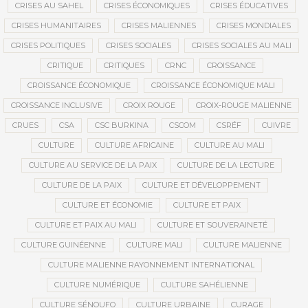
CRISES AU SAHEL
CRISES ÉCONOMIQUES
CRISES ÉDUCATIVES
CRISES HUMANITAIRES
CRISES MALIENNES
CRISES MONDIALES
CRISES POLITIQUES
CRISES SOCIALES
CRISES SOCIALES AU MALI
CRITIQUE
CRITIQUES
CRNC
CROISSANCE
CROISSANCE ÉCONOMIQUE
CROISSANCE ÉCONOMIQUE MALI
CROISSANCE INCLUSIVE
CROIX ROUGE
CROIX-ROUGE MALIENNE
CRUES
CSA
CSC BURKINA
CSCOM
CSRÉF
CUIVRE
CULTURE
CULTURE AFRICAINE
CULTURE AU MALI
CULTURE AU SERVICE DE LA PAIX
CULTURE DE LA LECTURE
CULTURE DE LA PAIX
CULTURE ET DÉVELOPPEMENT
CULTURE ET ÉCONOMIE
CULTURE ET PAIX
CULTURE ET PAIX AU MALI
CULTURE ET SOUVERAINETÉ
CULTURE GUINÉENNE
CULTURE MALI
CULTURE MALIENNE
CULTURE MALIENNE RAYONNEMENT INTERNATIONAL
CULTURE NUMÉRIQUE
CULTURE SAHÉLIENNE
CULTURE SÉNOUFO
CULTURE URBAINE
CURAGE