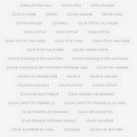
CORRUPTION MALI
COSTA RICA
CÔTE D’IVOIRE
CÔTE D'IVOIRE
COTON
COTON GRAINE
COTON MALI
COTON MALIEN
COTONOU
COUP D'ETAT AU NIGER
COUP D’ÉTAT
COUP D'ETAT
COUP D'ÉTAT
COUP D'ETAT MILITAIRE
COUP ETAT MALI
COUP ÉTAT MILITAIRE
COUP ETAT MILITAIRE
COUPE ASSIMI GOÏTA
COUPE D'AFRIQUE DES NATIONS
COUPE D’AFRIQUE DES NATIONS
COUPE D’AFRIQUE DES NATIONS FÉMININE 2026
COUPE DU MONDE
COUPE DU MONDE 2026
COUPLE
COUPLE MALIEN
COUPLES MALIENS
COUPS D’ÉTAT
COUPS D'ETAT
COUPURE ÉLECTRIQUE
COUR ASSISES DE BAMAKO
COUR CONSTITUTIONNELLE
COUR CONSTITUTIONNELLE DU MALI
COUR D’APPEL DE BAMAKO
COUR DES COMPTES
COUR PÉNALE INTERNATIONALE
COUR SUPRÊME
COUR SUPRÊME DU MALI
COURAGE
COURS DE SOUTIEN