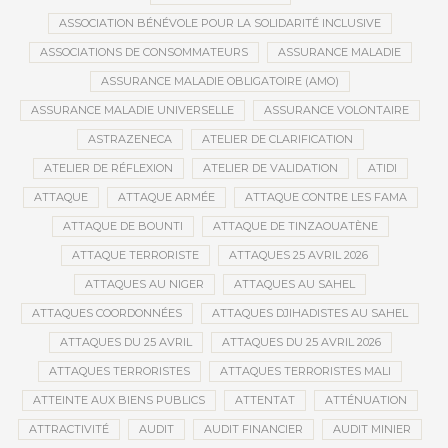
ASSOCIATION BÉNÉVOLE POUR LA SOLIDARITÉ INCLUSIVE
ASSOCIATIONS DE CONSOMMATEURS
ASSURANCE MALADIE
ASSURANCE MALADIE OBLIGATOIRE (AMO)
ASSURANCE MALADIE UNIVERSELLE
ASSURANCE VOLONTAIRE
ASTRAZENECA
ATELIER DE CLARIFICATION
ATELIER DE RÉFLEXION
ATELIER DE VALIDATION
ATIDI
ATTAQUE
ATTAQUE ARMÉE
ATTAQUE CONTRE LES FAMA
ATTAQUE DE BOUNTI
ATTAQUE DE TINZAOUATÈNE
ATTAQUE TERRORISTE
ATTAQUES 25 AVRIL 2026
ATTAQUES AU NIGER
ATTAQUES AU SAHEL
ATTAQUES COORDONNÉES
ATTAQUES DJIHADISTES AU SAHEL
ATTAQUES DU 25 AVRIL
ATTAQUES DU 25 AVRIL 2026
ATTAQUES TERRORISTES
ATTAQUES TERRORISTES MALI
ATTEINTE AUX BIENS PUBLICS
ATTENTAT
ATTÉNUATION
ATTRACTIVITÉ
AUDIT
AUDIT FINANCIER
AUDIT MINIER