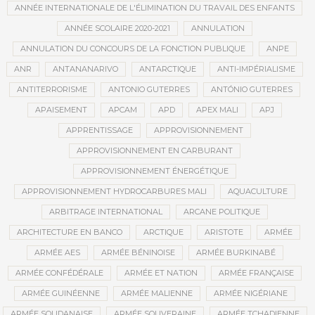
ANNÉE INTERNATIONALE DE L'ÉLIMINATION DU TRAVAIL DES ENFANTS
ANNÉE SCOLAIRE 2020-2021
ANNULATION
ANNULATION DU CONCOURS DE LA FONCTION PUBLIQUE
ANPE
ANR
ANTANANARIVO
ANTARCTIQUE
ANTI-IMPÉRIALISME
ANTITERRORISME
ANTONIO GUTERRES
ANTÓNIO GUTERRES
APAISEMENT
APCAM
APD
APEX MALI
APJ
APPRENTISSAGE
APPROVISIONNEMENT
APPROVISIONNEMENT EN CARBURANT
APPROVISIONNEMENT ÉNERGÉTIQUE
APPROVISIONNEMENT HYDROCARBURES MALI
AQUACULTURE
ARBITRAGE INTERNATIONAL
ARCANE POLITIQUE
ARCHITECTURE EN BANCO
ARCTIQUE
ARISTOTE
ARMÉE
ARMÉE AES
ARMÉE BÉNINOISE
ARMÉE BURKINABÉ
ARMÉE CONFÉDÉRALE
ARMÉE ET NATION
ARMÉE FRANÇAISE
ARMÉE GUINÉENNE
ARMÉE MALIENNE
ARMÉE NIGÉRIANE
ARMÉE SOUDANAISE
ARMÉE SOUVERAINE
ARMÉE TCHADIENNE