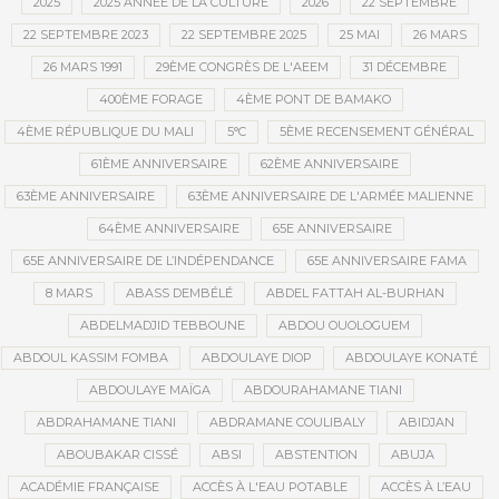
2025
2025 ANNÉE DE LA CULTURE
2026
22 SEPTEMBRE
22 SEPTEMBRE 2023
22 SEPTEMBRE 2025
25 MAI
26 MARS
26 MARS 1991
29ÈME CONGRÈS DE L'AEEM
31 DÉCEMBRE
400ÈME FORAGE
4ÈME PONT DE BAMAKO
4ÈME RÉPUBLIQUE DU MALI
5°C
5ÈME RECENSEMENT GÉNÉRAL
61ÈME ANNIVERSAIRE
62ÈME ANNIVERSAIRE
63ÈME ANNIVERSAIRE
63ÈME ANNIVERSAIRE DE L'ARMÉE MALIENNE
64ÈME ANNIVERSAIRE
65E ANNIVERSAIRE
65E ANNIVERSAIRE DE L’INDÉPENDANCE
65E ANNIVERSAIRE FAMA
8 MARS
ABASS DEMBÉLÉ
ABDEL FATTAH AL-BURHAN
ABDELMADJID TEBBOUNE
ABDOU OUOLOGUEM
ABDOUL KASSIM FOMBA
ABDOULAYE DIOP
ABDOULAYE KONATÉ
ABDOULAYE MAÏGA
ABDOURAHAMANE TIANI
ABDRAHAMANE TIANI
ABDRAMANE COULIBALY
ABIDJAN
ABOUBAKAR CISSÉ
ABSI
ABSTENTION
ABUJA
ACADÉMIE FRANÇAISE
ACCÈS À L'EAU POTABLE
ACCÈS À L’EAU