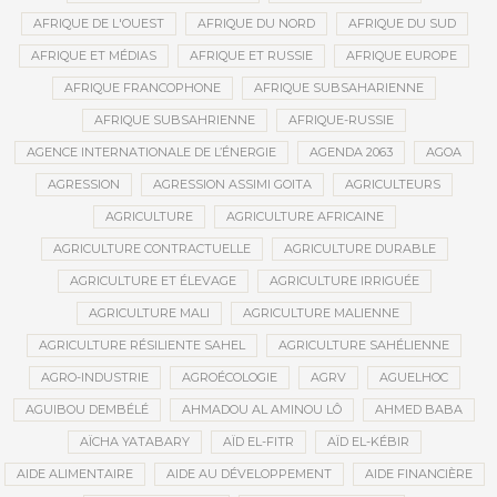
AFRIQUE DE L'OUEST
AFRIQUE DU NORD
AFRIQUE DU SUD
AFRIQUE ET MÉDIAS
AFRIQUE ET RUSSIE
AFRIQUE EUROPE
AFRIQUE FRANCOPHONE
AFRIQUE SUBSAHARIENNE
AFRIQUE SUBSAHRIENNE
AFRIQUE-RUSSIE
AGENCE INTERNATIONALE DE L’ÉNERGIE
AGENDA 2063
AGOA
AGRESSION
AGRESSION ASSIMI GOITA
AGRICULTEURS
AGRICULTURE
AGRICULTURE AFRICAINE
AGRICULTURE CONTRACTUELLE
AGRICULTURE DURABLE
AGRICULTURE ET ÉLEVAGE
AGRICULTURE IRRIGUÉE
AGRICULTURE MALI
AGRICULTURE MALIENNE
AGRICULTURE RÉSILIENTE SAHEL
AGRICULTURE SAHÉLIENNE
AGRO-INDUSTRIE
AGROÉCOLOGIE
AGRV
AGUELHOC
AGUIBOU DEMBÉLÉ
AHMADOU AL AMINOU LÔ
AHMED BABA
AÏCHA YATABARY
AÏD EL-FITR
AÏD EL-KÉBIR
AIDE ALIMENTAIRE
AIDE AU DÉVELOPPEMENT
AIDE FINANCIÈRE