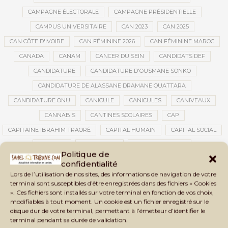
CAMPAGNE ÉLECTORALE
CAMPAGNE PRÉSIDENTIELLE
CAMPUS UNIVERSITAIRE
CAN 2023
CAN 2025
CAN CÔTE D'IVOIRE
CAN FÉMININE 2026
CAN FÉMININE MAROC
CANADA
CANAM
CANCER DU SEIN
CANDIDATS DEF
CANDIDATURE
CANDIDATURE D'OUSMANE SONKO
CANDIDATURE DE ALASSANE DRAMANE OUATTARA
CANDIDATURE ONU
CANICULE
CANICULES
CANIVEAUX
CANNABIS
CANTINES SCOLAIRES
CAP
CAPITAINE IBRAHIM TRAORÉ
CAPITAL HUMAIN
CAPITAL SOCIAL
CAPITOLE
CARBURANT
CARBURANT MALI
Politique de
CARTE D’IDENTITÉ BIOMÉTRIQUE
CARTE NINA
CARTONS ROUGES
confidentialité
Lors de l’utilisation de nos sites, des informations de navigation de votre
CASABLANCA
CATASTROPHE
CATASTROPHE NATURELLE
terminal sont susceptibles d’être enregistrées dans des fichiers « Cookies
CATASTROPHES CLIMATIQUES
CATASTROPHES NATURELLES
». Ces fichiers sont installés sur votre terminal en fonction de vos choix,
modifiables à tout moment. Un cookie est un fichier enregistré sur le
CAUTION 10 000 DOLLARS
CAUTION DE VISA
CDAT
CECOGEC
disque dur de votre terminal, permettant à l’émetteur d’identifier le
CÉDÉAO
CEDEAO
CEI
CÉLÉBRATION NATIONALE
CEMAC
terminal pendant sa durée de validation.