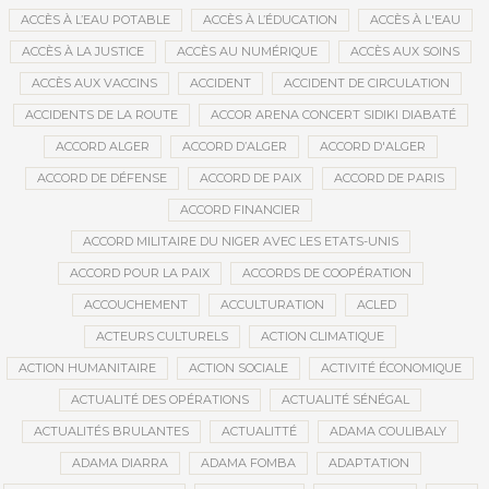
ACCÈS À L’EAU POTABLE
ACCÈS À L’ÉDUCATION
ACCÈS À L'EAU
ACCÈS À LA JUSTICE
ACCÈS AU NUMÉRIQUE
ACCÈS AUX SOINS
ACCÈS AUX VACCINS
ACCIDENT
ACCIDENT DE CIRCULATION
ACCIDENTS DE LA ROUTE
ACCOR ARENA CONCERT SIDIKI DIABATÉ
ACCORD ALGER
ACCORD D’ALGER
ACCORD D'ALGER
ACCORD DE DÉFENSE
ACCORD DE PAIX
ACCORD DE PARIS
ACCORD FINANCIER
ACCORD MILITAIRE DU NIGER AVEC LES ETATS-UNIS
ACCORD POUR LA PAIX
ACCORDS DE COOPÉRATION
ACCOUCHEMENT
ACCULTURATION
ACLED
ACTEURS CULTURELS
ACTION CLIMATIQUE
ACTION HUMANITAIRE
ACTION SOCIALE
ACTIVITÉ ÉCONOMIQUE
ACTUALITÉ DES OPÉRATIONS
ACTUALITÉ SÉNÉGAL
ACTUALITÉS BRULANTES
ACTUALITTÉ
ADAMA COULIBALY
ADAMA DIARRA
ADAMA FOMBA
ADAPTATION