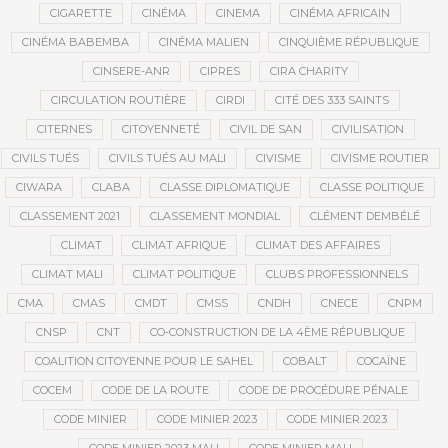
CIGARETTE
CINÉMA
CINEMA
CINÉMA AFRICAIN
CINÉMA BABEMBA
CINÉMA MALIEN
CINQUIÈME RÉPUBLIQUE
CINSERE-ANR
CIPRES
CIRA CHARITY
CIRCULATION ROUTIÈRE
CIRDI
CITÉ DES 333 SAINTS
CITERNES
CITOYENNETÉ
CIVIL DE SAN
CIVILISATION
CIVILS TUÉS
CIVILS TUÉS AU MALI
CIVISME
CIVISME ROUTIER
CIWARA
CLABA
CLASSE DIPLOMATIQUE
CLASSE POLITIQUE
CLASSEMENT 2021
CLASSEMENT MONDIAL
CLÉMENT DEMBÉLÉ
CLIMAT
CLIMAT AFRIQUE
CLIMAT DES AFFAIRES
CLIMAT MALI
CLIMAT POLITIQUE
CLUBS PROFESSIONNELS
CMA
CMAS
CMDT
CMSS
CNDH
CNECE
CNPM
CNSP
CNT
CO-CONSTRUCTION DE LA 4ÈME RÉPUBLIQUE
COALITION CITOYENNE POUR LE SAHEL
COBALT
COCAÏNE
COCEM
CODE DE LA ROUTE
CODE DE PROCÉDURE PÉNALE
CODE MINIER
CODE MINIER 2023
CODE MINIER 2023