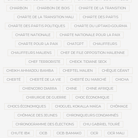
CHARBON
CHARBON DE BOIS
CHARTE DE LA TRANSITION
CHARTE DE LA TRANSITION MALI
CHARTE DES PARTIS
CHARTE DES PARTIS POLITIQUES
CHARTE DU LIPTAKO-GOURMA
CHARTE NATIONALE
CHARTE NATIONALE POUR LA PAIX
CHARTE POUR LA PAIX
CHATGPT
CHAUFFEURS
CHAUFFEURS MALIENS
CHEF DE FILE OPPOSITION MALIENNE
CHEF TERRORISTE
CHEICK TIDIANE SECK
CHEIKH AHMADOU BAMBA
CHEPTEL MALIEN
CHÈQUE GÉANT
CHERTÉ
CHERTÉ DE LA VIE
CHERTÉ DU MARCHÉ
CHICHA
CHIENCORO DIARRA
CHINE
CHINE AFRIQUE
CHIRURGIE DE GUERRE
CHOC ÉCONOMIQUE
CHOCS ÉCONOMIQUES
CHOGUEL KOKALLA MAÏGA
CHÔMAGE
CHÔMAGE DES JEUNES
CHRONIQUEURS CONDAMNÉS
CHRONOGRAMME DES ÉLECTIONS
CHU GABRIEL TOURÉ
CHUTE IBK
CICB
CICB BAMAKO
CICR
CICR MALI