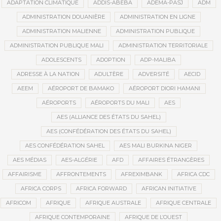
ADAPTATION CLIMATIQUE
ADDIS-ABEBA
ADEMA-PASJ
ADM
ADMINISTRATION DOUANIÈRE
ADMINISTRATION EN LIGNE
ADMINISTRATION MALIENNE
ADMINISTRATION PUBLIQUE
ADMINISTRATION PUBLIQUE MALI
ADMINISTRATION TERRITORIALE
ADOLESCENTS
ADOPTION
ADP-MALIBA
ADRESSE À LA NATION
ADULTÈRE
ADVERSITÉ
AECID
AEEM
AÉROPORT DE BAMAKO
AÉROPORT DIORI HAMANI
AÉROPORTS
AÉROPORTS DU MALI
AES
AES (ALLIANCE DES ÉTATS DU SAHEL)
AES (CONFÉDÉRATION DES ÉTATS DU SAHEL)
AES CONFÉDÉRATION SAHEL
AES MALI BURKINA NIGER
AES MÉDIAS
AES-ALGÉRIE
AFD
AFFAIRES ÉTRANGÈRES
AFFAIRISME
AFFRONTEMENTS
AFREXIMBANK
AFRICA CDC
AFRICA CORPS
AFRICA FORWARD
AFRICAN INITIATIVE
AFRICOM
AFRIQUE
AFRIQUE AUSTRALE
AFRIQUE CENTRALE
AFRIQUE CONTEMPORAINE
AFRIQUE DE L’OUEST