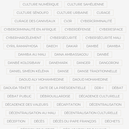
CULTURE NUMÉRIQUE
CULTURE SAHÉLIENNE
CULTURE SÉNOUFO
CULTURE URBAINE
CURAGE
CURAGE DES CANIVEAUX
CVJR
CYBERCRIMINALITÉ
CYBERCRIMINALITÉ EN AFRIQUE
CYBERDÉFENSE
CYBERESPACE
CYBERHARCÈLEMENT
CYBERSÉCURITÉ
CYBERSÉCURITÉ MALI
CYRIL RAMAPHOSA
DAECH
DAKAR
DAMBÉ
DAMIBA
DAMIBA AU MALI
DANA AMBASSAGOU
DANBÉ
DANBÉ KOLOSIBAW
DANEMARK
DANGER
DANGORONI
DANIEL SIMÉON KÉLÉMA
DANSE
DANSE TRADITIONNELLE
DAOUD ALY MOHAMMEDINE
DAOUD MOHAMEDINE
DAOUDA TÉKÉTÉ
DATE DE LA PRÉSIDENTIELLE
DDR-I
DÉBAT
DÉBAT PUBLIC
DÉBROUILLARDISE
DÉCADENCE CULTURELLE
DÉCADENCE DES VALEURS
DÉCAPITATION
DÉCENTRALISATION
DÉCENTRALISATION AU MALI
DÉCENTRALISATION CULTURELLE
DÉCEPTION
DÉCÈS
DÉCÈS DU PAPE FRANÇOIS
DÉCHETS