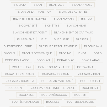
BIG DATA
BILAN
BILAN 2024
BILAN ANNUEL
BILAN DE LA TRANSITION
BILAN DES ACTIVITÉS
BILAN ET PERSPECTIVES
BILAN HUMAIN
BINTOU
BIODIVERSITÉ
BIOMÉTRIE
BLANCHIMENT
BLANCHIMENT D’ARGENT
BLANCHIMENT DE CAPITAUX
BLASPHÈME
BLÉ
BLÉ RUSSE
BLESSÉS
BLESSÉS DE GUERRE
BLESSURE FATOU DEMBÉLÉ
BLOCKCHAIN
BLOCUS
BLOCUS ÉCONOMIQUE
BLOGING
BNDA
BOAD
BOBO-DIOULASSO
BOGOLAN
BOKAR BIRO
BOKO HARAM
BOLA TINUBU
BONNE GOUVERNANCE
BOTSWANA
BOUARÉ FILY SISSOKO
BOUBACAR BOCOUM
BOUBACAR DIANÉ
BOUBACAR DOUMBIA
BOUBACAR MAO DIANÉ
BOUBOU CISSÉ
BOUGOUNI
BOULEVARD DE L’INDÉPENDANCE
BOULIKESSI
BOULKESSI
BOURAKÉBOUGOU
BOUREM
BOURÉMA KANSAYE
BOURSES
BOURSES D'ÉTUDES