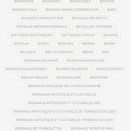
BARKHANE
BARRAGES
BARRICADES
BARRICK
BARRICK GOLD
BARRICK MINING CORPORATION
BARS
BASSIROU DIOMAYE FAYE
BATAILLE DES RÉCITS
BATAILLE INFORMATIONNELLE
BATAILLON TCHADIEN
BATTERIES ÉLECTRIQUES
BATTERIES LITHIUM
BAUXITE
BAZOUM
BCEAO
BCID-AES
BEIJING
BELÉM
BELGIQUE
BEN LE CERVEAU
BÉNIN
BER
BERNARD AYLWARD
BESOIN HUMANITAIRE
BESOINS HUMANITAIRES
BEURRE DE KARITÉ
BIAIS COGNITIFS
BIBLIOTHÈQUES
BICÉPHALISME
BIEN-ÊTRE
BIENNALE AFRICAINE DE LA PHOTOGRAPHIE
BIENNALE ARTISTIQUE ET CULTURELLE
BIENNALE ARTISTIQUE ET CULTURELLE 2025
BIENNALE ARTISTIQUE ET CULTURELLE DE TOMBOUCTOU 2025
BIENNALE ARTISTIQUE ET CULTURELLE TOMBOUCTOU 2025
BIENNALE DE TOMBOUCTOU
BIENNALE SPORTIVE MALI