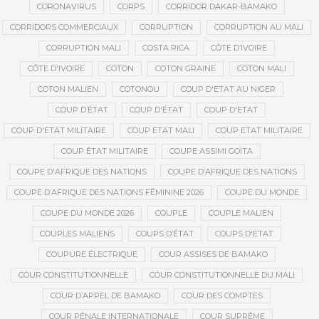
CORONAVIRUS
CORPS
CORRIDOR DAKAR-BAMAKO
CORRIDORS COMMERCIAUX
CORRUPTION
CORRUPTION AU MALI
CORRUPTION MALI
COSTA RICA
CÔTE D’IVOIRE
CÔTE D'IVOIRE
COTON
COTON GRAINE
COTON MALI
COTON MALIEN
COTONOU
COUP D'ETAT AU NIGER
COUP D’ÉTAT
COUP D'ÉTAT
COUP D'ETAT
COUP D'ETAT MILITAIRE
COUP ETAT MALI
COUP ETAT MILITAIRE
COUP ÉTAT MILITAIRE
COUPE ASSIMI GOÏTA
COUPE D'AFRIQUE DES NATIONS
COUPE D’AFRIQUE DES NATIONS
COUPE D’AFRIQUE DES NATIONS FÉMININE 2026
COUPE DU MONDE
COUPE DU MONDE 2026
COUPLE
COUPLE MALIEN
COUPLES MALIENS
COUPS D’ÉTAT
COUPS D'ETAT
COUPURE ÉLECTRIQUE
COUR ASSISES DE BAMAKO
COUR CONSTITUTIONNELLE
COUR CONSTITUTIONNELLE DU MALI
COUR D’APPEL DE BAMAKO
COUR DES COMPTES
COUR PÉNALE INTERNATIONALE
COUR SUPRÊME