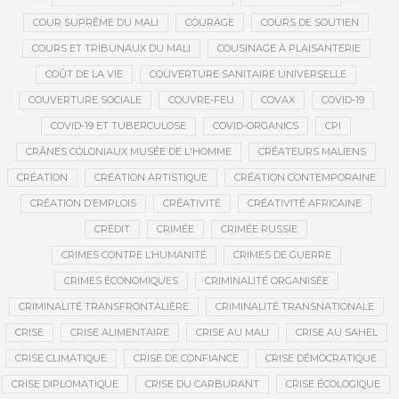
COUR SUPRÊME DU MALI
COURAGE
COURS DE SOUTIEN
COURS ET TRIBUNAUX DU MALI
COUSINAGE À PLAISANTERIE
COÛT DE LA VIE
COUVERTURE SANITAIRE UNIVERSELLE
COUVERTURE SOCIALE
COUVRE-FEU
COVAX
COVID-19
COVID-19 ET TUBERCULOSE
COVID-ORGANICS
CPI
CRÂNES COLONIAUX MUSÉE DE L'HOMME
CRÉATEURS MALIENS
CRÉATION
CRÉATION ARTISTIQUE
CRÉATION CONTEMPORAINE
CRÉATION D’EMPLOIS
CRÉATIVITÉ
CRÉATIVITÉ AFRICAINE
CRÉDIT
CRIMÉE
CRIMÉE RUSSIE
CRIMES CONTRE L’HUMANITÉ
CRIMES DE GUERRE
CRIMES ÉCONOMIQUES
CRIMINALITÉ ORGANISÉE
CRIMINALITÉ TRANSFRONTALIÈRE
CRIMINALITÉ TRANSNATIONALE
CRISE
CRISE ALIMENTAIRE
CRISE AU MALI
CRISE AU SAHEL
CRISE CLIMATIQUE
CRISE DE CONFIANCE
CRISE DÉMOCRATIQUE
CRISE DIPLOMATIQUE
CRISE DU CARBURANT
CRISE ÉCOLOGIQUE