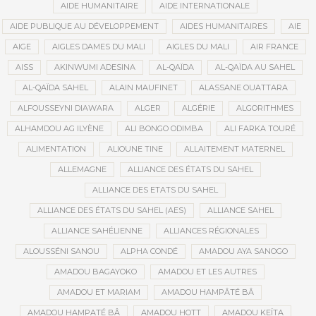
AIDE HUMANITAIRE
AIDE INTERNATIONALE
AIDE PUBLIQUE AU DÉVELOPPEMENT
AIDES HUMANITAIRES
AIE
AIGE
AIGLES DAMES DU MALI
AIGLES DU MALI
AIR FRANCE
AISS
AKINWUMI ADESINA
AL-QAÏDA
AL-QAÏDA AU SAHEL
AL-QAÏDA SAHEL
ALAIN MAUFINET
ALASSANE OUATTARA
ALFOUSSEYNI DIAWARA
ALGER
ALGÉRIE
ALGORITHMES
ALHAMDOU AG ILYÈNE
ALI BONGO ODIMBA
ALI FARKA TOURÉ
ALIMENTATION
ALIOUNE TINE
ALLAITEMENT MATERNEL
ALLEMAGNE
ALLIANCE DES ÉTATS DU SAHEL
ALLIANCE DES ETATS DU SAHEL
ALLIANCE DES ÉTATS DU SAHEL (AES)
ALLIANCE SAHEL
ALLIANCE SAHÉLIENNE
ALLIANCES RÉGIONALES
ALOUSSÉNI SANOU
ALPHA CONDÉ
AMADOU AYA SANOGO
AMADOU BAGAYOKO
AMADOU ET LES AUTRES
AMADOU ET MARIAM
AMADOU HAMPÂTÉ BÂ
AMADOU HAMPATÉ BÂ
AMADOU HOTT
AMADOU KEÏTA