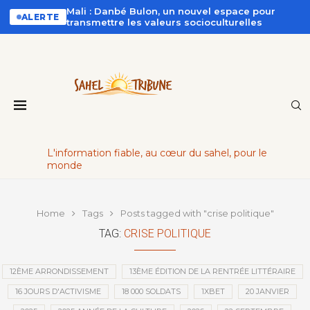
Mali : Danbé Bulon, un nouvel espace pour
ALERTE
transmettre les valeurs socioculturelles
L'information fiable, au cœur du sahel, pour le
monde
Home
Tags
Posts tagged with "crise politique"
TAG:
CRISE POLITIQUE
12ÈME ARRONDISSEMENT
13ÈME ÉDITION DE LA RENTRÉE LITTÉRAIRE
16 JOURS D'ACTIVISME
18 000 SOLDATS
1XBET
20 JANVIER