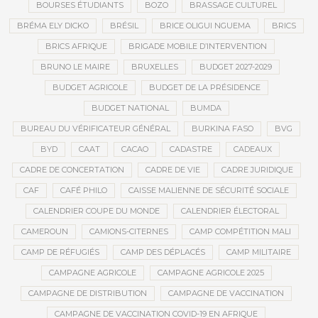
BOURSES ÉTUDIANTS
BOZO
BRASSAGE CULTUREL
BRÉMA ELY DICKO
BRÉSIL
BRICE OLIGUI NGUEMA
BRICS
BRICS AFRIQUE
BRIGADE MOBILE D’INTERVENTION
BRUNO LE MAIRE
BRUXELLES
BUDGET 2027-2029
BUDGET AGRICOLE
BUDGET DE LA PRÉSIDENCE
BUDGET NATIONAL
BUMDA
BUREAU DU VÉRIFICATEUR GÉNÉRAL
BURKINA FASO
BVG
BYD
CAAT
CACAO
CADASTRE
CADEAUX
CADRE DE CONCERTATION
CADRE DE VIE
CADRE JURIDIQUE
CAF
CAFÉ PHILO
CAISSE MALIENNE DE SÉCURITÉ SOCIALE
CALENDRIER COUPE DU MONDE
CALENDRIER ÉLECTORAL
CAMEROUN
CAMIONS-CITERNES
CAMP COMPÉTITION MALI
CAMP DE RÉFUGIÉS
CAMP DES DÉPLACÉS
CAMP MILITAIRE
CAMPAGNE AGRICOLE
CAMPAGNE AGRICOLE 2025
CAMPAGNE DE DISTRIBUTION
CAMPAGNE DE VACCINATION
CAMPAGNE DE VACCINATION COVID-19 EN AFRIQUE