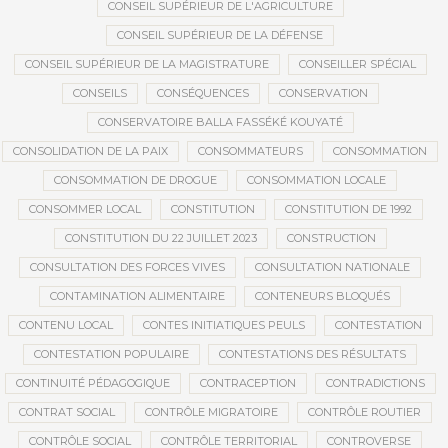
CONSEIL SUPÉRIEUR DE L'AGRICULTURE
CONSEIL SUPÉRIEUR DE LA DÉFENSE
CONSEIL SUPÉRIEUR DE LA MAGISTRATURE
CONSEILLER SPÉCIAL
CONSEILS
CONSÉQUENCES
CONSERVATION
CONSERVATOIRE BALLA FASSÉKÉ KOUYATÉ
CONSOLIDATION DE LA PAIX
CONSOMMATEURS
CONSOMMATION
CONSOMMATION DE DROGUE
CONSOMMATION LOCALE
CONSOMMER LOCAL
CONSTITUTION
CONSTITUTION DE 1992
CONSTITUTION DU 22 JUILLET 2023
CONSTRUCTION
CONSULTATION DES FORCES VIVES
CONSULTATION NATIONALE
CONTAMINATION ALIMENTAIRE
CONTENEURS BLOQUÉS
CONTENU LOCAL
CONTES INITIATIQUES PEULS
CONTESTATION
CONTESTATION POPULAIRE
CONTESTATIONS DES RÉSULTATS
CONTINUITÉ PÉDAGOGIQUE
CONTRACEPTION
CONTRADICTIONS
CONTRAT SOCIAL
CONTRÔLE MIGRATOIRE
CONTRÔLE ROUTIER
CONTRÔLE SOCIAL
CONTRÔLE TERRITORIAL
CONTROVERSE