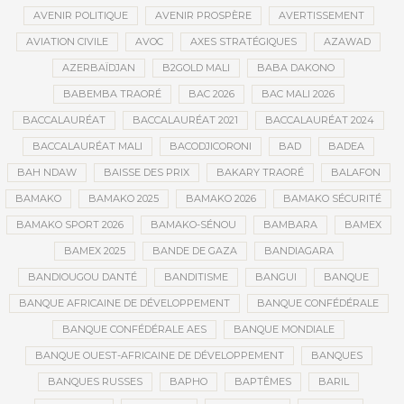
AVENIR POLITIQUE
AVENIR PROSPÈRE
AVERTISSEMENT
AVIATION CIVILE
AVOC
AXES STRATÉGIQUES
AZAWAD
AZERBAÏDJAN
B2GOLD MALI
BABA DAKONO
BABEMBA TRAORÉ
BAC 2026
BAC MALI 2026
BACCALAURÉAT
BACCALAURÉAT 2021
BACCALAURÉAT 2024
BACCALAURÉAT MALI
BACODJICORONI
BAD
BADEA
BAH NDAW
BAISSE DES PRIX
BAKARY TRAORÉ
BALAFON
BAMAKO
BAMAKO 2025
BAMAKO 2026
BAMAKO SÉCURITÉ
BAMAKO SPORT 2026
BAMAKO-SÉNOU
BAMBARA
BAMEX
BAMEX 2025
BANDE DE GAZA
BANDIAGARA
BANDIOUGOU DANTÉ
BANDITISME
BANGUI
BANQUE
BANQUE AFRICAINE DE DÉVELOPPEMENT
BANQUE CONFÉDÉRALE
BANQUE CONFÉDÉRALE AES
BANQUE MONDIALE
BANQUE OUEST-AFRICAINE DE DÉVELOPPEMENT
BANQUES
BANQUES RUSSES
BAPHO
BAPTÊMES
BARIL