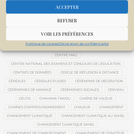
CEMAPI
CEN-SNESUP
CENOU
CENSURE
ACCEPTER
CENTRAFRIQUE
CENTRALE SOLAIRE
REFUSER
CENTRALE SOLAIRE DE SANANKOROBA
CENTRALES SOLAIRES
CENTRE D'INTELLIGENCE ARTIFICIELLE
VOIR LES PRÉFÉRENCES
CENTRE DE SANTÉ COMMUNAUTAIRE
CENTRE DU MALI
Politique de cookies
Déclaration de confidentialité
CENTRE INTERNATIONAL DE CONFÉRENCES DE BAMAKO
CENTRE MALI
CENTRE NATIONAL DES EXAMENS ET CONCOURS DE L’ÉDUCATION
CENTRES DE DONNÉES
CERCLE DE RÉFLEXION À DISTANCE
CÉRÉALES
CÉRÉALES RUSSES
CÉRÉMONIE DE DÉCORATION
CÉRÉMONIES DE MARIAGE
CÉRÉMONIES SOCIALES
CERVEAU
CEUTA
CHAHANA TAKIOU
CHAÎNE DE VALEUR
CHAÎNES D’APPROVISIONNEMENT
CHALEUR
CHANGEMENT
CHANGEMENT CLIMATIQUE
CHANGEMENT CLIMATIQUE AU SAHEL
CHANGEMENT CLIMATIQUE SAHEL
CHANGEMENT DE COMPORTEMENT
CHANGEMENT DE STRATÉGIE