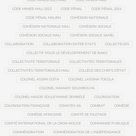
CODE MINIER 2023 MALI
CODE MINIER MALI
CODE MINIER MALI 2023
CODE PÉNAL
CODE PÉNAL 2024
CODE PÉNAL MALIEN
COHÉSION NATIONALE
COHÉSION NATIONALE MALI
COHÉSION SOCIALE
COHÉSION SOCIALE MALI
COHÉSION SOCIALE SAHEL
COLLABORATION
COLLABORATION ENTRE ETATS
COLLECTEURS
COLLECTIF POUR LE DÉVELOPPEMENT DE BAKO
COLLECTIVITÉ TERRITORIALE
COLLECTIVITÉS TERRITORIALES
COLLECTIVITÉS TERRITORIALES MALI
COLLÈGE DES CHEFS D’ÉTAT
COLONEL ASSIMI GOÏTA
COLONEL LASSINA TOGOLA
COLONEL MAMADY DOUMBOUYA
COLONEL-MAJOR SOULEYMANE DEMBÉLÉ
COLONISATION
COLONISATION FRANÇAISE
COMATEX-SA
COMBAT
COMÉDIE
COMÉDIE AFRICAINE
COMITÉ DE PILOTAGE
COMITÉ INTERNATIONAL DE LA CROIX-ROUGE
COMMANDE PUBLIQUE
COMMÉMORATION
COMMÉMORATION DE L'INDÉPENDANCE