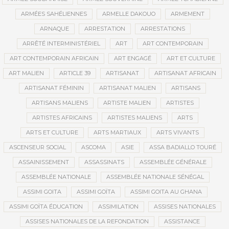
ARMÉES SAHÉLIENNES
ARMELLE DAKOUO
ARMEMENT
ARNAQUE
ARRESTATION
ARRESTATIONS
ARRÊTÉ INTERMINISTÉRIEL
ART
ART CONTEMPORAIN
ART CONTEMPORAIN AFRICAIN
ART ENGAGÉ
ART ET CULTURE
ART MALIEN
ARTICLE 39
ARTISANAT
ARTISANAT AFRICAIN
ARTISANAT FÉMININ
ARTISANAT MALIEN
ARTISANS
ARTISANS MALIENS
ARTISTE MALIEN
ARTISTES
ARTISTES AFRICAINS
ARTISTES MALIENS
ARTS
ARTS ET CULTURE
ARTS MARTIAUX
ARTS VIVANTS
ASCENSEUR SOCIAL
ASCOMA
ASIE
ASSA BADIALLO TOURÉ
ASSAINISSEMENT
ASSASSINATS
ASSEMBLÉE GÉNÉRALE
ASSEMBLÉE NATIONALE
ASSEMBLÉE NATIONALE SÉNÉGAL
ASSIMI GOITA
ASSIMI GOÏTA
ASSIMI GOITA AU GHANA
ASSIMI GOÏTA ÉDUCATION
ASSIMILATION
ASSISES NATIONALES
ASSISES NATIONALES DE LA REFONDATION
ASSISTANCE