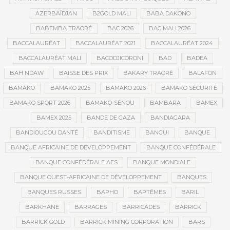
AZERBAÏDJAN
B2GOLD MALI
BABA DAKONO
BABEMBA TRAORÉ
BAC 2026
BAC MALI 2026
BACCALAURÉAT
BACCALAURÉAT 2021
BACCALAURÉAT 2024
BACCALAURÉAT MALI
BACODJICORONI
BAD
BADEA
BAH NDAW
BAISSE DES PRIX
BAKARY TRAORÉ
BALAFON
BAMAKO
BAMAKO 2025
BAMAKO 2026
BAMAKO SÉCURITÉ
BAMAKO SPORT 2026
BAMAKO-SÉNOU
BAMBARA
BAMEX
BAMEX 2025
BANDE DE GAZA
BANDIAGARA
BANDIOUGOU DANTÉ
BANDITISME
BANGUI
BANQUE
BANQUE AFRICAINE DE DÉVELOPPEMENT
BANQUE CONFÉDÉRALE
BANQUE CONFÉDÉRALE AES
BANQUE MONDIALE
BANQUE OUEST-AFRICAINE DE DÉVELOPPEMENT
BANQUES
BANQUES RUSSES
BAPHO
BAPTÊMES
BARIL
BARKHANE
BARRAGES
BARRICADES
BARRICK
BARRICK GOLD
BARRICK MINING CORPORATION
BARS