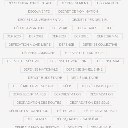
DÉCOLONISATION MENTALE
DÉCONFINEMENT
DÉCORATION
DÉCOUVERTE
DÉCRET DE NOMINATION
DÉCRET GOUVERNEMENTAL
DÉCRET PRÉSIDENTIEL
DÉDOLLARISATION
DEEPFAKE
DEEPFAKES
DEF
DEF 2020
DEF 2022
DEF 2023
DEF 2025
DEF 2026 MALI
DÉFÉCATION À L’AIR LIBRE
DÉFENSE
DÉFENSE COLLECTIVE
DÉFENSE COMMUNE
DÉFENSE DU TERRITOIRE
DÉFENSE ET SÉCURITÉ
DÉFENSE EUROPÉENNE
DÉFENSE MALI
DÉFENSE NATIONALE
DÉFENSE SAHÉLIENNE
DÉFICIT BUDGÉTAIRE
DÉFILÉ MILITAIRE
DÉFILÉ MILITAIRE BAMAKO
DÉFIS
DÉFIS ÉCONOMIQUES
DÉFIS SÉCURITAIRES
DÉFORESTATION
DÉGRADATION
DÉGRADATION DES ROUTES
DÉGRADATION DES SOLS
DÉLAI DE LA TRANSITION
DÉLESTAGE
DÉLESTAGE AU MALI
DÉLESTAGES
DÉLINQUANCE FINANCIÈRE
DEMBÉLÉ MADINA SISSOKO
DÉMENTI
DEMI-FINALE