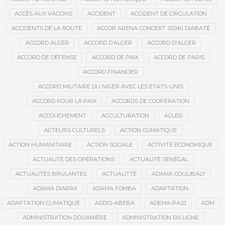
ACCÈS AUX VACCINS
ACCIDENT
ACCIDENT DE CIRCULATION
ACCIDENTS DE LA ROUTE
ACCOR ARENA CONCERT SIDIKI DIABATÉ
ACCORD ALGER
ACCORD D’ALGER
ACCORD D'ALGER
ACCORD DE DÉFENSE
ACCORD DE PAIX
ACCORD DE PARIS
ACCORD FINANCIER
ACCORD MILITAIRE DU NIGER AVEC LES ETATS-UNIS
ACCORD POUR LA PAIX
ACCORDS DE COOPÉRATION
ACCOUCHEMENT
ACCULTURATION
ACLED
ACTEURS CULTURELS
ACTION CLIMATIQUE
ACTION HUMANITAIRE
ACTION SOCIALE
ACTIVITÉ ÉCONOMIQUE
ACTUALITÉ DES OPÉRATIONS
ACTUALITÉ SÉNÉGAL
ACTUALITÉS BRULANTES
ACTUALITTÉ
ADAMA COULIBALY
ADAMA DIARRA
ADAMA FOMBA
ADAPTATION
ADAPTATION CLIMATIQUE
ADDIS-ABEBA
ADEMA-PASJ
ADM
ADMINISTRATION DOUANIÈRE
ADMINISTRATION EN LIGNE