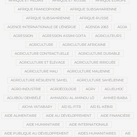
AFRIQUE ET MÉDIAS
AFRIQUE ET RUSSIE
AFRIQUE EUROPE
AFRIQUE FRANCOPHONE
AFRIQUE SUBSAHARIENNE
AFRIQUE SUBSAHRIENNE
AFRIQUE-RUSSIE
AGENCE INTERNATIONALE DE L’ÉNERGIE
AGENDA 2063
AGOA
AGRESSION
AGRESSION ASSIMI GOITA
AGRICULTEURS
AGRICULTURE
AGRICULTURE AFRICAINE
AGRICULTURE CONTRACTUELLE
AGRICULTURE DURABLE
AGRICULTURE ET ÉLEVAGE
AGRICULTURE IRRIGUÉE
AGRICULTURE MALI
AGRICULTURE MALIENNE
AGRICULTURE RÉSILIENTE SAHEL
AGRICULTURE SAHÉLIENNE
AGRO-INDUSTRIE
AGROÉCOLOGIE
AGRV
AGUELHOC
AGUIBOU DEMBÉLÉ
AHMADOU AL AMINOU LÔ
AHMED BABA
AÏCHA YATABARY
AÏD EL-FITR
AÏD EL-KÉBIR
AIDE ALIMENTAIRE
AIDE AU DÉVELOPPEMENT
AIDE FINANCIÈRE
AIDE HUMANITAIRE
AIDE INTERNATIONALE
AIDE PUBLIQUE AU DÉVELOPPEMENT
AIDES HUMANITAIRES
AIE