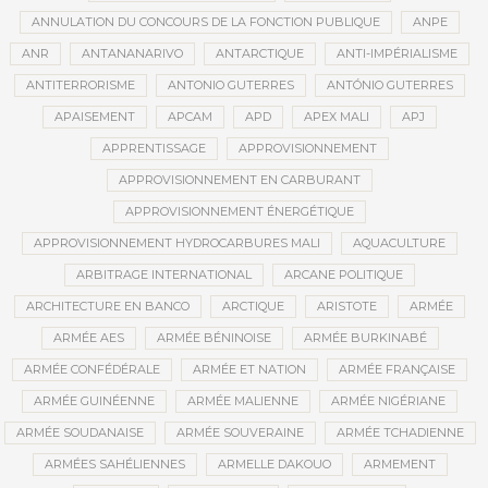
ANNULATION DU CONCOURS DE LA FONCTION PUBLIQUE
ANPE
ANR
ANTANANARIVO
ANTARCTIQUE
ANTI-IMPÉRIALISME
ANTITERRORISME
ANTONIO GUTERRES
ANTÓNIO GUTERRES
APAISEMENT
APCAM
APD
APEX MALI
APJ
APPRENTISSAGE
APPROVISIONNEMENT
APPROVISIONNEMENT EN CARBURANT
APPROVISIONNEMENT ÉNERGÉTIQUE
APPROVISIONNEMENT HYDROCARBURES MALI
AQUACULTURE
ARBITRAGE INTERNATIONAL
ARCANE POLITIQUE
ARCHITECTURE EN BANCO
ARCTIQUE
ARISTOTE
ARMÉE
ARMÉE AES
ARMÉE BÉNINOISE
ARMÉE BURKINABÉ
ARMÉE CONFÉDÉRALE
ARMÉE ET NATION
ARMÉE FRANÇAISE
ARMÉE GUINÉENNE
ARMÉE MALIENNE
ARMÉE NIGÉRIANE
ARMÉE SOUDANAISE
ARMÉE SOUVERAINE
ARMÉE TCHADIENNE
ARMÉES SAHÉLIENNES
ARMELLE DAKOUO
ARMEMENT