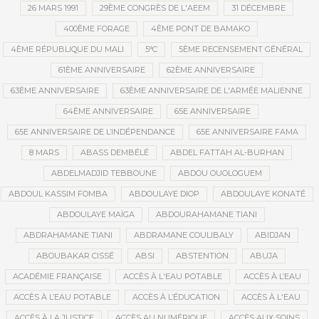
26 MARS 1991
29ÈME CONGRÈS DE L'AEEM
31 DÉCEMBRE
400ÈME FORAGE
4ÈME PONT DE BAMAKO
4ÈME RÉPUBLIQUE DU MALI
5°C
5ÈME RECENSEMENT GÉNÉRAL
61ÈME ANNIVERSAIRE
62ÈME ANNIVERSAIRE
63ÈME ANNIVERSAIRE
63ÈME ANNIVERSAIRE DE L'ARMÉE MALIENNE
64ÈME ANNIVERSAIRE
65E ANNIVERSAIRE
65E ANNIVERSAIRE DE L’INDÉPENDANCE
65E ANNIVERSAIRE FAMA
8 MARS
ABASS DEMBÉLÉ
ABDEL FATTAH AL-BURHAN
ABDELMADJID TEBBOUNE
ABDOU OUOLOGUEM
ABDOUL KASSIM FOMBA
ABDOULAYE DIOP
ABDOULAYE KONATÉ
ABDOULAYE MAÏGA
ABDOURAHAMANE TIANI
ABDRAHAMANE TIANI
ABDRAMANE COULIBALY
ABIDJAN
ABOUBAKAR CISSÉ
ABSI
ABSTENTION
ABUJA
ACADÉMIE FRANÇAISE
ACCÈS À L'EAU POTABLE
ACCÈS À L’EAU
ACCÈS À L’EAU POTABLE
ACCÈS À L’ÉDUCATION
ACCÈS À L'EAU
ACCÈS À LA JUSTICE
ACCÈS AU NUMÉRIQUE
ACCÈS AUX SOINS