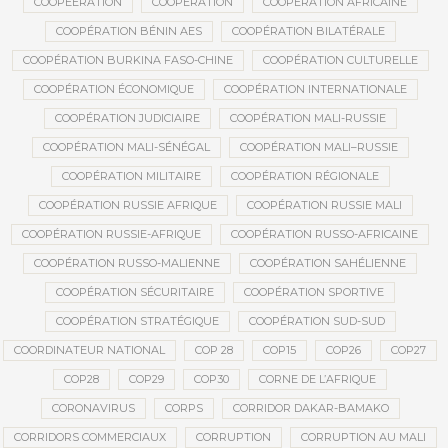
COOPEERATION
COOPÉRATION
COOPÉRATION AFRICAINE
COOPÉRATION BÉNIN AES
COOPÉRATION BILATÉRALE
COOPÉRATION BURKINA FASO-CHINE
COOPÉRATION CULTURELLE
COOPÉRATION ÉCONOMIQUE
COOPÉRATION INTERNATIONALE
COOPÉRATION JUDICIAIRE
COOPÉRATION MALI-RUSSIE
COOPÉRATION MALI-SÉNÉGAL
COOPÉRATION MALI–RUSSIE
COOPÉRATION MILITAIRE
COOPÉRATION RÉGIONALE
COOPÉRATION RUSSIE AFRIQUE
COOPÉRATION RUSSIE MALI
COOPÉRATION RUSSIE-AFRIQUE
COOPÉRATION RUSSO-AFRICAINE
COOPÉRATION RUSSO-MALIENNE
COOPÉRATION SAHÉLIENNE
COOPÉRATION SÉCURITAIRE
COOPÉRATION SPORTIVE
COOPÉRATION STRATÉGIQUE
COOPÉRATION SUD-SUD
COORDINATEUR NATIONAL
COP 28
COP15
COP26
COP27
COP28
COP29
COP30
CORNE DE L’AFRIQUE
CORONAVIRUS
CORPS
CORRIDOR DAKAR-BAMAKO
CORRIDORS COMMERCIAUX
CORRUPTION
CORRUPTION AU MALI