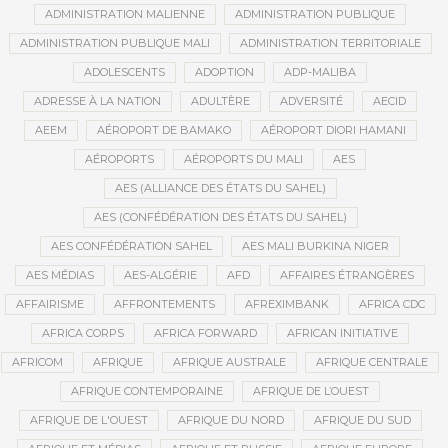
ADMINISTRATION MALIENNE
ADMINISTRATION PUBLIQUE
ADMINISTRATION PUBLIQUE MALI
ADMINISTRATION TERRITORIALE
ADOLESCENTS
ADOPTION
ADP-MALIBA
ADRESSE À LA NATION
ADULTÈRE
ADVERSITÉ
AECID
AEEM
AÉROPORT DE BAMAKO
AÉROPORT DIORI HAMANI
AÉROPORTS
AÉROPORTS DU MALI
AES
AES (ALLIANCE DES ÉTATS DU SAHEL)
AES (CONFÉDÉRATION DES ÉTATS DU SAHEL)
AES CONFÉDÉRATION SAHEL
AES MALI BURKINA NIGER
AES MÉDIAS
AES-ALGÉRIE
AFD
AFFAIRES ÉTRANGÈRES
AFFAIRISME
AFFRONTEMENTS
AFREXIMBANK
AFRICA CDC
AFRICA CORPS
AFRICA FORWARD
AFRICAN INITIATIVE
AFRICOM
AFRIQUE
AFRIQUE AUSTRALE
AFRIQUE CENTRALE
AFRIQUE CONTEMPORAINE
AFRIQUE DE L’OUEST
AFRIQUE DE L'OUEST
AFRIQUE DU NORD
AFRIQUE DU SUD