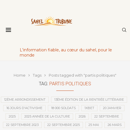
L'information fiable, au cœur du sahel, pour le
monde
Home
Tags
Posts tagged with "partis politiques"
TAG:
PARTIS POLITIQUES
12ÈME ARRONDISSEMENT
13ÈME ÉDITION DE LA RENTRÉE LITTÉRAIRE
16 JOURS D'ACTIVISME
18 000 SOLDATS
1XBET
20 JANVIER
2025
2025 ANNÉE DE LA CULTURE
2026
22 SEPTEMBRE
22 SEPTEMBRE 2023
22 SEPTEMBRE 2025
25 MAI
26 MARS