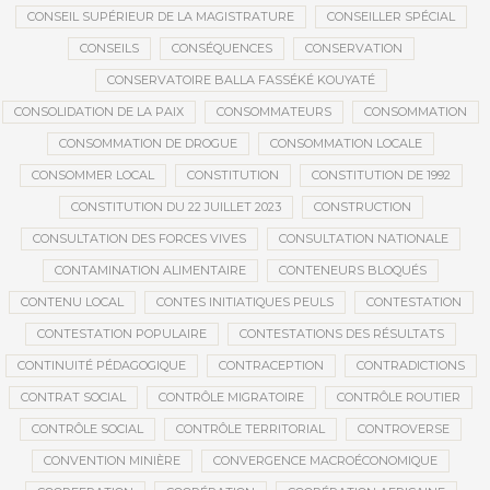
CONSEIL SUPÉRIEUR DE LA MAGISTRATURE
CONSEILLER SPÉCIAL
CONSEILS
CONSÉQUENCES
CONSERVATION
CONSERVATOIRE BALLA FASSÉKÉ KOUYATÉ
CONSOLIDATION DE LA PAIX
CONSOMMATEURS
CONSOMMATION
CONSOMMATION DE DROGUE
CONSOMMATION LOCALE
CONSOMMER LOCAL
CONSTITUTION
CONSTITUTION DE 1992
CONSTITUTION DU 22 JUILLET 2023
CONSTRUCTION
CONSULTATION DES FORCES VIVES
CONSULTATION NATIONALE
CONTAMINATION ALIMENTAIRE
CONTENEURS BLOQUÉS
CONTENU LOCAL
CONTES INITIATIQUES PEULS
CONTESTATION
CONTESTATION POPULAIRE
CONTESTATIONS DES RÉSULTATS
CONTINUITÉ PÉDAGOGIQUE
CONTRACEPTION
CONTRADICTIONS
CONTRAT SOCIAL
CONTRÔLE MIGRATOIRE
CONTRÔLE ROUTIER
CONTRÔLE SOCIAL
CONTRÔLE TERRITORIAL
CONTROVERSE
CONVENTION MINIÈRE
CONVERGENCE MACROÉCONOMIQUE