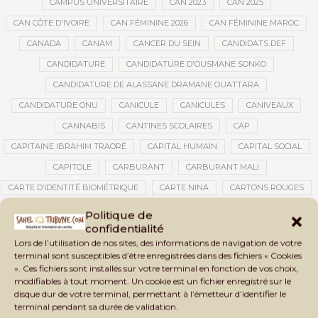
CAMPUS UNIVERSITAIRE
CAN 2023
CAN 2025
CAN CÔTE D'IVOIRE
CAN FÉMININE 2026
CAN FÉMININE MAROC
CANADA
CANAM
CANCER DU SEIN
CANDIDATS DEF
CANDIDATURE
CANDIDATURE D'OUSMANE SONKO
CANDIDATURE DE ALASSANE DRAMANE OUATTARA
CANDIDATURE ONU
CANICULE
CANICULES
CANIVEAUX
CANNABIS
CANTINES SCOLAIRES
CAP
CAPITAINE IBRAHIM TRAORÉ
CAPITAL HUMAIN
CAPITAL SOCIAL
CAPITOLE
CARBURANT
CARBURANT MALI
CARTE D’IDENTITÉ BIOMÉTRIQUE
CARTE NINA
CARTONS ROUGES
CASABLANCA
CATASTROPHE
CATASTROPHE NATURELLE
Politique de
confidentialité
CATASTROPHES CLIMATIQUES
CATASTROPHES NATURELLES
Lors de l’utilisation de nos sites, des informations de navigation de votre
CAUTION 10 000 DOLLARS
CAUTION DE VISA
CDAT
CECOGEC
terminal sont susceptibles d’être enregistrées dans des fichiers « Cookies
». Ces fichiers sont installés sur votre terminal en fonction de vos choix,
CÉDÉAO
CEDEAO
CEI
CÉLÉBRATION NATIONALE
CEMAC
modifiables à tout moment. Un cookie est un fichier enregistré sur le
CEMAPI
CEN-SNESUP
CENOU
CENSURE
disque dur de votre terminal, permettant à l’émetteur d’identifier le
terminal pendant sa durée de validation.
CENTRAFRIQUE
CENTRALE SOLAIRE