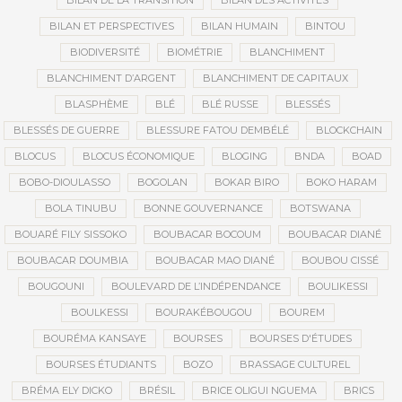
BILAN DE LA TRANSITION
BILAN DES ACTIVITÉS
BILAN ET PERSPECTIVES
BILAN HUMAIN
BINTOU
BIODIVERSITÉ
BIOMÉTRIE
BLANCHIMENT
BLANCHIMENT D’ARGENT
BLANCHIMENT DE CAPITAUX
BLASPHÈME
BLÉ
BLÉ RUSSE
BLESSÉS
BLESSÉS DE GUERRE
BLESSURE FATOU DEMBÉLÉ
BLOCKCHAIN
BLOCUS
BLOCUS ÉCONOMIQUE
BLOGING
BNDA
BOAD
BOBO-DIOULASSO
BOGOLAN
BOKAR BIRO
BOKO HARAM
BOLA TINUBU
BONNE GOUVERNANCE
BOTSWANA
BOUARÉ FILY SISSOKO
BOUBACAR BOCOUM
BOUBACAR DIANÉ
BOUBACAR DOUMBIA
BOUBACAR MAO DIANÉ
BOUBOU CISSÉ
BOUGOUNI
BOULEVARD DE L’INDÉPENDANCE
BOULIKESSI
BOULKESSI
BOURAKÉBOUGOU
BOUREM
BOURÉMA KANSAYE
BOURSES
BOURSES D'ÉTUDES
BOURSES ÉTUDIANTS
BOZO
BRASSAGE CULTUREL
BRÉMA ELY DICKO
BRÉSIL
BRICE OLIGUI NGUEMA
BRICS