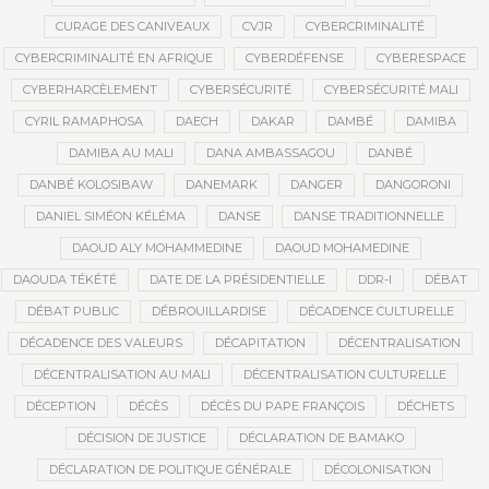
CURAGE DES CANIVEAUX
CVJR
CYBERCRIMINALITÉ
CYBERCRIMINALITÉ EN AFRIQUE
CYBERDÉFENSE
CYBERESPACE
CYBERHARCÈLEMENT
CYBERSÉCURITÉ
CYBERSÉCURITÉ MALI
CYRIL RAMAPHOSA
DAECH
DAKAR
DAMBÉ
DAMIBA
DAMIBA AU MALI
DANA AMBASSAGOU
DANBÉ
DANBÉ KOLOSIBAW
DANEMARK
DANGER
DANGORONI
DANIEL SIMÉON KÉLÉMA
DANSE
DANSE TRADITIONNELLE
DAOUD ALY MOHAMMEDINE
DAOUD MOHAMEDINE
DAOUDA TÉKÉTÉ
DATE DE LA PRÉSIDENTIELLE
DDR-I
DÉBAT
DÉBAT PUBLIC
DÉBROUILLARDISE
DÉCADENCE CULTURELLE
DÉCADENCE DES VALEURS
DÉCAPITATION
DÉCENTRALISATION
DÉCENTRALISATION AU MALI
DÉCENTRALISATION CULTURELLE
DÉCEPTION
DÉCÈS
DÉCÈS DU PAPE FRANÇOIS
DÉCHETS
DÉCISION DE JUSTICE
DÉCLARATION DE BAMAKO
DÉCLARATION DE POLITIQUE GÉNÉRALE
DÉCOLONISATION