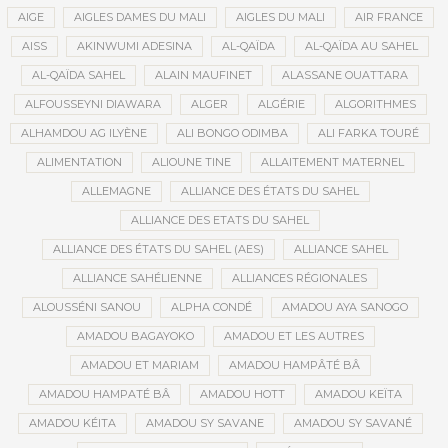
AIGE
AIGLES DAMES DU MALI
AIGLES DU MALI
AIR FRANCE
AISS
AKINWUMI ADESINA
AL-QAÏDA
AL-QAÏDA AU SAHEL
AL-QAÏDA SAHEL
ALAIN MAUFINET
ALASSANE OUATTARA
ALFOUSSEYNI DIAWARA
ALGER
ALGÉRIE
ALGORITHMES
ALHAMDOU AG ILYÈNE
ALI BONGO ODIMBA
ALI FARKA TOURÉ
ALIMENTATION
ALIOUNE TINE
ALLAITEMENT MATERNEL
ALLEMAGNE
ALLIANCE DES ÉTATS DU SAHEL
ALLIANCE DES ETATS DU SAHEL
ALLIANCE DES ÉTATS DU SAHEL (AES)
ALLIANCE SAHEL
ALLIANCE SAHÉLIENNE
ALLIANCES RÉGIONALES
ALOUSSÉNI SANOU
ALPHA CONDÉ
AMADOU AYA SANOGO
AMADOU BAGAYOKO
AMADOU ET LES AUTRES
AMADOU ET MARIAM
AMADOU HAMPÂTÉ BÂ
AMADOU HAMPATÉ BÂ
AMADOU HOTT
AMADOU KEÏTA
AMADOU KÉITA
AMADOU SY SAVANE
AMADOU SY SAVANÉ