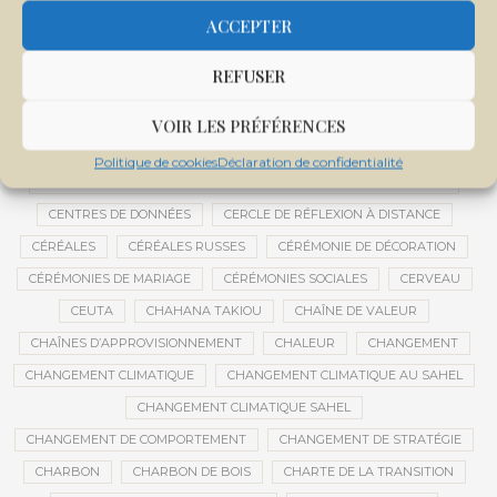
CENTRALE SOLAIRE DE SANANKOROBA
CENTRALES SOLAIRES
ACCEPTER
CENTRE D'INTELLIGENCE ARTIFICIELLE
REFUSER
CENTRE DE SANTÉ COMMUNAUTAIRE
CENTRE DU MALI
CENTRE INTERNATIONAL DE CONFÉRENCES DE BAMAKO
VOIR LES PRÉFÉRENCES
CENTRE MALI
Politique de cookies
Déclaration de confidentialité
CENTRE NATIONAL DES EXAMENS ET CONCOURS DE L’ÉDUCATION
CENTRES DE DONNÉES
CERCLE DE RÉFLEXION À DISTANCE
CÉRÉALES
CÉRÉALES RUSSES
CÉRÉMONIE DE DÉCORATION
CÉRÉMONIES DE MARIAGE
CÉRÉMONIES SOCIALES
CERVEAU
CEUTA
CHAHANA TAKIOU
CHAÎNE DE VALEUR
CHAÎNES D’APPROVISIONNEMENT
CHALEUR
CHANGEMENT
CHANGEMENT CLIMATIQUE
CHANGEMENT CLIMATIQUE AU SAHEL
CHANGEMENT CLIMATIQUE SAHEL
CHANGEMENT DE COMPORTEMENT
CHANGEMENT DE STRATÉGIE
CHARBON
CHARBON DE BOIS
CHARTE DE LA TRANSITION