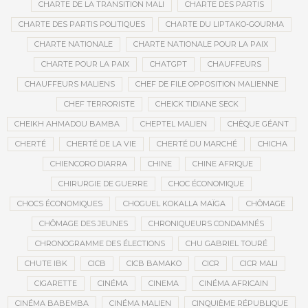
CHARTE DE LA TRANSITION MALI
CHARTE DES PARTIS
CHARTE DES PARTIS POLITIQUES
CHARTE DU LIPTAKO-GOURMA
CHARTE NATIONALE
CHARTE NATIONALE POUR LA PAIX
CHARTE POUR LA PAIX
CHATGPT
CHAUFFEURS
CHAUFFEURS MALIENS
CHEF DE FILE OPPOSITION MALIENNE
CHEF TERRORISTE
CHEICK TIDIANE SECK
CHEIKH AHMADOU BAMBA
CHEPTEL MALIEN
CHÈQUE GÉANT
CHERTÉ
CHERTÉ DE LA VIE
CHERTÉ DU MARCHÉ
CHICHA
CHIENCORO DIARRA
CHINE
CHINE AFRIQUE
CHIRURGIE DE GUERRE
CHOC ÉCONOMIQUE
CHOCS ÉCONOMIQUES
CHOGUEL KOKALLA MAÏGA
CHÔMAGE
CHÔMAGE DES JEUNES
CHRONIQUEURS CONDAMNÉS
CHRONOGRAMME DES ÉLECTIONS
CHU GABRIEL TOURÉ
CHUTE IBK
CICB
CICB BAMAKO
CICR
CICR MALI
CIGARETTE
CINÉMA
CINEMA
CINÉMA AFRICAIN
CINÉMA BABEMBA
CINÉMA MALIEN
CINQUIÈME RÉPUBLIQUE