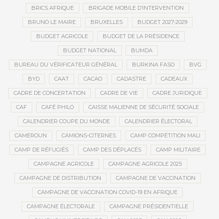
BRICS AFRIQUE
BRIGADE MOBILE D’INTERVENTION
BRUNO LE MAIRE
BRUXELLES
BUDGET 2027-2029
BUDGET AGRICOLE
BUDGET DE LA PRÉSIDENCE
BUDGET NATIONAL
BUMDA
BUREAU DU VÉRIFICATEUR GÉNÉRAL
BURKINA FASO
BVG
BYD
CAAT
CACAO
CADASTRE
CADEAUX
CADRE DE CONCERTATION
CADRE DE VIE
CADRE JURIDIQUE
CAF
CAFÉ PHILO
CAISSE MALIENNE DE SÉCURITÉ SOCIALE
CALENDRIER COUPE DU MONDE
CALENDRIER ÉLECTORAL
CAMEROUN
CAMIONS-CITERNES
CAMP COMPÉTITION MALI
CAMP DE RÉFUGIÉS
CAMP DES DÉPLACÉS
CAMP MILITAIRE
CAMPAGNE AGRICOLE
CAMPAGNE AGRICOLE 2025
CAMPAGNE DE DISTRIBUTION
CAMPAGNE DE VACCINATION
CAMPAGNE DE VACCINATION COVID-19 EN AFRIQUE
CAMPAGNE ÉLECTORALE
CAMPAGNE PRÉSIDENTIELLE