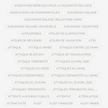
ASSOCIATION BÉNÉVOLE POUR LA SOLIDARITÉ INCLUSIVE
ASSOCIATIONS DE CONSOMMATEURS
ASSURANCE MALADIE
ASSURANCE MALADIE OBLIGATOIRE (AMO)
ASSURANCE MALADIE UNIVERSELLE
ASSURANCE VOLONTAIRE
ASTRAZENECA
ATELIER DE CLARIFICATION
ATELIER DE RÉFLEXION
ATELIER DE VALIDATION
ATIDI
ATTAQUE
ATTAQUE ARMÉE
ATTAQUE CONTRE LES FAMA
ATTAQUE DE BOUNTI
ATTAQUE DE TINZAOUATÈNE
ATTAQUE TERRORISTE
ATTAQUES 25 AVRIL 2026
ATTAQUES AU NIGER
ATTAQUES AU SAHEL
ATTAQUES COORDONNÉES
ATTAQUES DJIHADISTES AU SAHEL
ATTAQUES DU 25 AVRIL
ATTAQUES DU 25 AVRIL 2026
ATTAQUES TERRORISTES
ATTAQUES TERRORISTES MALI
ATTEINTE AUX BIENS PUBLICS
ATTENTAT
ATTÉNUATION
ATTRACTIVITÉ
AUDIT
AUDIT FINANCIER
AUDIT MINIER