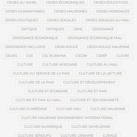
CRISES AU SAHEL
CRISES ÉCONOMIQUES
CRISES ÉDUCATIVES
CRISES HUMANITAIRES
CRISES MALIENNES
CRISES MONDIALES
CRISES POLITIQUES
CRISES SOCIALES
CRISES SOCIALES AU MALI
CRITIQUE
CRITIQUES
CRNC
CROISSANCE
CROISSANCE ÉCONOMIQUE
CROISSANCE ÉCONOMIQUE MALI
CROISSANCE INCLUSIVE
CROIX ROUGE
CROIX-ROUGE MALIENNE
CRUES
CSA
CSC BURKINA
CSCOM
CSRÉF
CUIVRE
CULTURE
CULTURE AFRICAINE
CULTURE AU MALI
CULTURE AU SERVICE DE LA PAIX
CULTURE DE LA LECTURE
CULTURE DE LA PAIX
CULTURE ET DÉVELOPPEMENT
CULTURE ET ÉCONOMIE
CULTURE ET PAIX
CULTURE ET PAIX AU MALI
CULTURE ET SOUVERAINETÉ
CULTURE GUINÉENNE
CULTURE MALI
CULTURE MALIENNE
CULTURE MALIENNE RAYONNEMENT INTERNATIONAL
CULTURE NUMÉRIQUE
CULTURE SAHÉLIENNE
CULTURE SÉNOUFO
CULTURE URBAINE
CURAGE