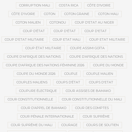
CORRUPTION MALI
COSTA RICA
CÔTE D’IVOIRE
CÔTE D'IVOIRE
COTON
COTON GRAINE
COTON MALI
COTON MALIEN
COTONOU
COUP D'ETAT AU NIGER
COUP D’ÉTAT
COUP D'ÉTAT
COUP D'ETAT
COUP D'ETAT MILITAIRE
COUP ETAT MALI
COUP ETAT MILITAIRE
COUP ÉTAT MILITAIRE
COUPE ASSIMI GOÏTA
COUPE D'AFRIQUE DES NATIONS
COUPE D’AFRIQUE DES NATIONS
COUPE D’AFRIQUE DES NATIONS FÉMININE 2026
COUPE DU MONDE
COUPE DU MONDE 2026
COUPLE
COUPLE MALIEN
COUPLES MALIENS
COUPS D’ÉTAT
COUPS D'ETAT
COUPURE ÉLECTRIQUE
COUR ASSISES DE BAMAKO
COUR CONSTITUTIONNELLE
COUR CONSTITUTIONNELLE DU MALI
COUR D’APPEL DE BAMAKO
COUR DES COMPTES
COUR PÉNALE INTERNATIONALE
COUR SUPRÊME
COUR SUPRÊME DU MALI
COURAGE
COURS DE SOUTIEN