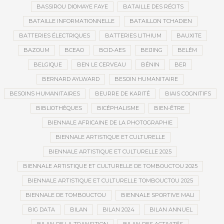
BASSIROU DIOMAYE FAYE
BATAILLE DES RÉCITS
BATAILLE INFORMATIONNELLE
BATAILLON TCHADIEN
BATTERIES ÉLECTRIQUES
BATTERIES LITHIUM
BAUXITE
BAZOUM
BCEAO
BCID-AES
BEIJING
BELÉM
BELGIQUE
BEN LE CERVEAU
BÉNIN
BER
BERNARD AYLWARD
BESOIN HUMANITAIRE
BESOINS HUMANITAIRES
BEURRE DE KARITÉ
BIAIS COGNITIFS
BIBLIOTHÈQUES
BICÉPHALISME
BIEN-ÊTRE
BIENNALE AFRICAINE DE LA PHOTOGRAPHIE
BIENNALE ARTISTIQUE ET CULTURELLE
BIENNALE ARTISTIQUE ET CULTURELLE 2025
BIENNALE ARTISTIQUE ET CULTURELLE DE TOMBOUCTOU 2025
BIENNALE ARTISTIQUE ET CULTURELLE TOMBOUCTOU 2025
BIENNALE DE TOMBOUCTOU
BIENNALE SPORTIVE MALI
BIG DATA
BILAN
BILAN 2024
BILAN ANNUEL