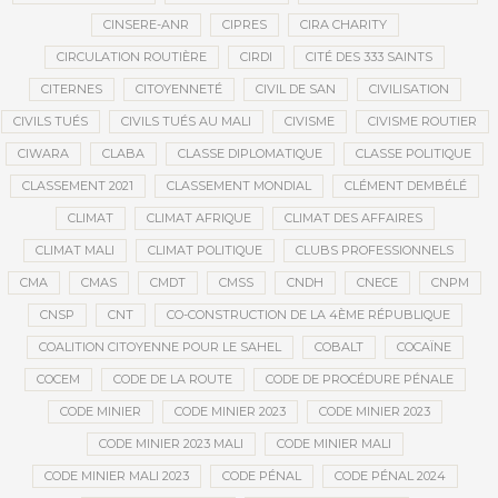
CINSERE-ANR
CIPRES
CIRA CHARITY
CIRCULATION ROUTIÈRE
CIRDI
CITÉ DES 333 SAINTS
CITERNES
CITOYENNETÉ
CIVIL DE SAN
CIVILISATION
CIVILS TUÉS
CIVILS TUÉS AU MALI
CIVISME
CIVISME ROUTIER
CIWARA
CLABA
CLASSE DIPLOMATIQUE
CLASSE POLITIQUE
CLASSEMENT 2021
CLASSEMENT MONDIAL
CLÉMENT DEMBÉLÉ
CLIMAT
CLIMAT AFRIQUE
CLIMAT DES AFFAIRES
CLIMAT MALI
CLIMAT POLITIQUE
CLUBS PROFESSIONNELS
CMA
CMAS
CMDT
CMSS
CNDH
CNECE
CNPM
CNSP
CNT
CO-CONSTRUCTION DE LA 4ÈME RÉPUBLIQUE
COALITION CITOYENNE POUR LE SAHEL
COBALT
COCAÏNE
COCEM
CODE DE LA ROUTE
CODE DE PROCÉDURE PÉNALE
CODE MINIER
CODE MINIER 2023
CODE MINIER 2023
CODE MINIER 2023 MALI
CODE MINIER MALI
CODE MINIER MALI 2023
CODE PÉNAL
CODE PÉNAL 2024