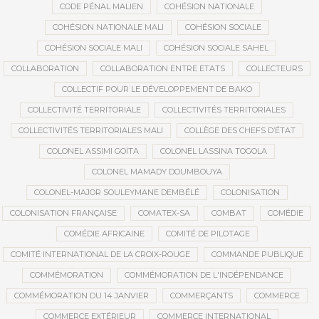
CODE PÉNAL MALIEN
COHÉSION NATIONALE
COHÉSION NATIONALE MALI
COHÉSION SOCIALE
COHÉSION SOCIALE MALI
COHÉSION SOCIALE SAHEL
COLLABORATION
COLLABORATION ENTRE ETATS
COLLECTEURS
COLLECTIF POUR LE DÉVELOPPEMENT DE BAKO
COLLECTIVITÉ TERRITORIALE
COLLECTIVITÉS TERRITORIALES
COLLECTIVITÉS TERRITORIALES MALI
COLLÈGE DES CHEFS D’ÉTAT
COLONEL ASSIMI GOÏTA
COLONEL LASSINA TOGOLA
COLONEL MAMADY DOUMBOUYA
COLONEL-MAJOR SOULEYMANE DEMBÉLÉ
COLONISATION
COLONISATION FRANÇAISE
COMATEX-SA
COMBAT
COMÉDIE
COMÉDIE AFRICAINE
COMITÉ DE PILOTAGE
COMITÉ INTERNATIONAL DE LA CROIX-ROUGE
COMMANDE PUBLIQUE
COMMÉMORATION
COMMÉMORATION DE L'INDÉPENDANCE
COMMÉMORATION DU 14 JANVIER
COMMERÇANTS
COMMERCE
COMMERCE EXTÉRIEUR
COMMERCE INTERNATIONAL