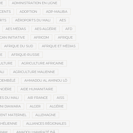
RE
ADMINISTRATION EN LIGNE
CENTS
ADOPTION
ADP-MALIBA
RTS
AÉROPORTS DU MALI
AES
AES MÉDIAS
AES-ALGÉRIE
AFD
CAN INITIATIVE
AFRICOM
AFRIQUE
AFRIQUE DU SUD
AFRIQUE ET MÉDIAS
NE
AFRIQUE-RUSSIE
ULTURE
AGRICULTURE AFRICAINE
ALI
AGRICULTURE MALIENNE
 DEMBÉLÉ
AHMADOU AL AMINOU LÔ
NCIÈRE
AIDE HUMANITAIRE
ES DU MALI
AIR FRANCE
AISS
NI DIAWARA
ALGER
ALGÉRIE
MENT MATERNEL
ALLEMAGNE
AHÉLIENNE
ALLIANCES RÉGIONALES
RIAM
AMADOU HAMPATÉ BÂ