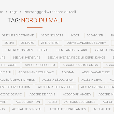
publique depuis l’indépendance
me
Tags
Posts tagged with "nord du Mali"
TAG:
NORD DU MALI
16 JOURS D'ACTIVISME
18 000 SOLDATS
1XBET
20 JANVIER
20
25 MAI
26 MARS
26 MARS 1991
29ÈME CONGRÈS DE L'AEEM
5ÈME RECENSEMENT GÉNÉRAL
61ÈME ANNIVERSAIRE
62ÈME ANNI
IRE
65E ANNIVERSAIRE
65E ANNIVERSAIRE DE L’INDÉPENDANCE
D TEBBOUNE
ABDOU OUOLOGUEM
ABDOUL KASSIM FOMBA
ABDO
 TIANI
ABDRAMANE COULIBALY
ABIDJAN
ABOUBAKAR CISSÉ
ACCÈS À L’EAU POTABLE
ACCÈS À L’ÉDUCATION
ACCÈS À L'EAU
AC
DENT DE CIRCULATION
ACCIDENTS DE LA ROUTE
ACCOR ARENA CONCERT
CCORD DE PAIX
ACCORD DE PARIS
ACCORD FINANCIER
ACCORD MI
MENT
ACCULTURATION
ACLED
ACTEURS CULTURELS
ACTION
ONS
ACTUALITÉ SÉNÉGAL
ACTUALITÉS BRULANTES
ACTUALITTÉ