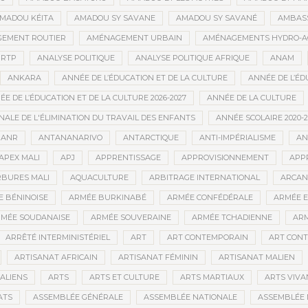
MADOU KÉITA
AMADOU SY SAVANE
AMADOU SY SAVANÉ
AMBAS
EMENT ROUTIER
AMÉNAGEMENT URBAIN
AMÉNAGEMENTS HYDRO-A
RTP
ANALYSE POLITIQUE
ANALYSE POLITIQUE AFRIQUE
ANAM
ANKARA
ANNÉE DE L’ÉDUCATION ET DE LA CULTURE
ANNÉE DE L’ÉD
E DE L’ÉDUCATION ET DE LA CULTURE 2026-2027
ANNÉE DE LA CULTURE
ALE DE L'ÉLIMINATION DU TRAVAIL DES ENFANTS
ANNÉE SCOLAIRE 2020-2
ANR
ANTANANARIVO
ANTARCTIQUE
ANTI-IMPÉRIALISME
AN
APEX MALI
APJ
APPRENTISSAGE
APPROVISIONNEMENT
APP
BURES MALI
AQUACULTURE
ARBITRAGE INTERNATIONAL
ARCAN
 BÉNINOISE
ARMÉE BURKINABÉ
ARMÉE CONFÉDÉRALE
ARMÉE E
MÉE SOUDANAISE
ARMÉE SOUVERAINE
ARMÉE TCHADIENNE
ARM
ARRÊTÉ INTERMINISTÉRIEL
ART
ART CONTEMPORAIN
ART CONT
ARTISANAT AFRICAIN
ARTISANAT FÉMININ
ARTISANAT MALIEN
ALIENS
ARTS
ARTS ET CULTURE
ARTS MARTIAUX
ARTS VIVA
ATS
ASSEMBLÉE GÉNÉRALE
ASSEMBLÉE NATIONALE
ASSEMBLÉE 