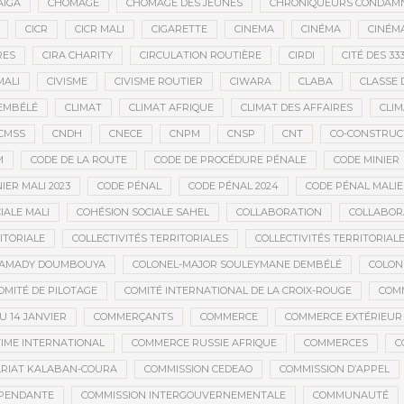
AÏGA
CHÔMAGE
CHÔMAGE DES JEUNES
CHRONIQUEURS CONDAM
CICR
CICR MALI
CIGARETTE
CINEMA
CINÉMA
CINÉMA
RES
CIRA CHARITY
CIRCULATION ROUTIÈRE
CIRDI
CITÉ DES 33
MALI
CIVISME
CIVISME ROUTIER
CIWARA
CLABA
CLASSE 
EMBÉLÉ
CLIMAT
CLIMAT AFRIQUE
CLIMAT DES AFFAIRES
CLIM
CMSS
CNDH
CNECE
CNPM
CNSP
CNT
CO-CONSTRUC
M
CODE DE LA ROUTE
CODE DE PROCÉDURE PÉNALE
CODE MINIER
IER MALI 2023
CODE PÉNAL
CODE PÉNAL 2024
CODE PÉNAL MALI
IALE MALI
COHÉSION SOCIALE SAHEL
COLLABORATION
COLLABOR
ITORIALE
COLLECTIVITÉS TERRITORIALES
COLLECTIVITÉS TERRITORIALE
MAMADY DOUMBOUYA
COLONEL-MAJOR SOULEYMANE DEMBÉLÉ
COLON
OMITÉ DE PILOTAGE
COMITÉ INTERNATIONAL DE LA CROIX-ROUGE
COM
 14 JANVIER
COMMERÇANTS
COMMERCE
COMMERCE EXTÉRIEUR
IME INTERNATIONAL
COMMERCE RUSSIE AFRIQUE
COMMERCES
C
RIAT KALABAN-COURA
COMMISSION CEDEAO
COMMISSION D’APPEL
ÉPENDANTE
COMMISSION INTERGOUVERNEMENTALE
COMMUNAUTÉ