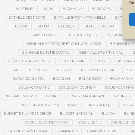
BANQUE CONFÉDÉRALE
BANQUE CONFÉDÉRALE AES
BANQUE
l’é
BAPTÊMES
BARIL
BARKHANE
BARRAGES
BARRIC
BATAILLE DES RÉCITS
BATAILLE INFORMATIONNELLE
BATAILLON
BEIJING
BELÉM
BELGIQUE
BEN LE CERVEAU
BÉNIN
BIAIS COGNITIFS
BIBLIOTHÈQUES
BICÉPHALISME
BIENNALE ARTISTIQUE ET CULTURELLE 2025
BIENNALE ART
BIENNALE DE TOMBOUCTOU
BIENNALE SPORTIVE MALI
B
BILAN ET PERSPECTIVES
BILAN HUMAIN
BINTOU
BIODIVERS
BLÉ
BLÉ RUSSE
BLESSÉS
BLESSÉS DE GUERRE
BLES
BOBO-DIOULASSO
BOGOLAN
BOKAR BIRO
BOKO HARAM
BOUBACAR DIANÉ
BOUBACAR DOUMBIA
BOUBACAR MAO 
BOURAKÉBOUGOU
BOUREM
BOURÉMA KANSAYE
BOURSES
BRICE OLIGUI NGUEMA
BRICS
BRICS AFRIQUE
BRIGAD
BUDGET DE LA PRÉSIDENCE
BUDGET NATIONAL
BUMDA
BUREA
CADRE DE CONCERTATION
CADRE DE VIE
CADRE JURIDI
CALENDRIER ÉLECTORAL
CAMEROUN
CAMIONS-CITERNES
CA