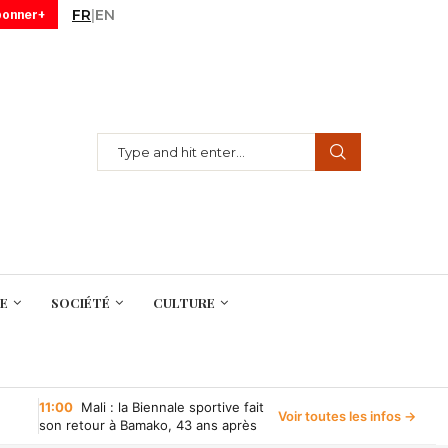
FR
|
EN
bonner+
E
SOCIÉTÉ
CULTURE
11:00
Mali : la Biennale sportive fait
Voir toutes les infos →
son retour à Bamako, 43 ans après