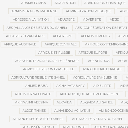
ADAMA FOMBA
ADAPTATION
ADAPTATION CLIMATIQUE
ADMINISTRATION MALIENNE
ADMINISTRATION PUBLIQUE
ADMI
ADRESSE À LA NATION
ADULTÈRE
ADVERSITÉ
AECID
AES (ALLIANCE DES ÉTATS DU SAHEL)
AES (CONFÉDÉRATION DES ÉTAT
AFFAIRES ÉTRANGÈRES
AFFAIRISME
AFFRONTEMENTS
AFRE
AFRIQUE AUSTRALE
AFRIQUE CENTRALE
AFRIQUE CONTEMPORAIN
AFRIQUE ET RUSSIE
AFRIQUE EUROPE
AFRIQ
AGENCE INTERNATIONALE DE L’ÉNERGIE
AGENDA 2063
AGOA
AGRICULTURE CONTRACTUELLE
AGRICULTURE DURABLE
AGRICULTURE RÉSILIENTE SAHEL
AGRICULTURE SAHÉLIENNE
A
AHMED BABA
AÏCHA YATABARY
AÏD EL-FITR
AÏD 
AIDE INTERNATIONALE
AIDE PUBLIQUE AU DÉVELOPPEMENT
AKINWUMI ADESINA
AL-QAÏDA
AL-QAÏDA AU SAHEL
AL-
ALGORITHMES
ALHAMDOU AG ILYÈNE
ALI BONGO ODIM
ALLIANCE DES ÉTATS DU SAHEL
ALLIANCE DES ETATS DU SAHEL
ALOUSSÉNI SANOU
ALPHA CONDÉ
AMADOU AYA SANO