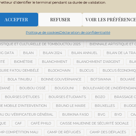
 MONDIALE
BANQUE OUEST-AFRICAINE DE DÉVELOPPEMENT
BANQU
metteur d’identifier le terminal pendant sa durée de validation.
ADES
BARRICK
BARRICK GOLD
BARRICK MINING CORPORATION
 TCHADIEN
BATTERIES ÉLECTRIQUES
BATTERIES LITHIUM
BAUXIT
ACCEPTER
REFUSER
VOIR LES PRÉFÉRENCE
BER
BERNARD AYLWARD
BESOIN HUMANITAIRE
BESOINS H
Politique de cookies
Déclaration de confidentialité
BIEN-ÊTRE
BIENNALE AFRICAINE DE LA PHOTOGRAPHIE
BIENNALE 
ISTIQUE ET CULTURELLE DE TOMBOUCTOU 2025
BIENNALE ARTISTIQUE ET
IG DATA
BILAN
BILAN 2024
BILAN ANNUEL
BILAN DE LA TRA
ITÉ
BIOMÉTRIE
BLANCHIMENT
BLANCHIMENT D’ARGENT
BLA
SURE FATOU DEMBÉLÉ
BLOCKCHAIN
BLOCUS
BLOCUS ÉCONOMIQ
BOLA TINUBU
BONNE GOUVERNANCE
BOTSWANA
BOUARÉ 
DIANÉ
BOUBOU CISSÉ
BOUGOUNI
BOULEVARD DE L’INDÉPENDAN
BOURSES D'ÉTUDES
BOURSES ÉTUDIANTS
BOZO
BRASSAGE C
E MOBILE D’INTERVENTION
BRUNO LE MAIRE
BRUXELLES
BUDGET
U DU VÉRIFICATEUR GÉNÉRAL
BURKINA FASO
BVG
BYD
CA
QUE
CAF
CAFÉ PHILO
CAISSE MALIENNE DE SÉCURITÉ SOCIALE
MP COMPÉTITION MALI
CAMP DE RÉFUGIÉS
CAMP DES DÉPLACÉS