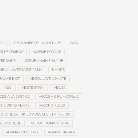
25
2025 ANNÉE DE LA CULTURE
2026
31 DÉCEMBRE
400ÈME FORAGE
VERSAIRE
63ÈME ANNIVERSAIRE
65E ANNIVERSAIRE FAMA
8 MARS
ULAYE DIOP
ABDOULAYE KONATÉ
ABSI
ABSTENTION
ABUJA
CÈS À LA JUSTICE
ACCÈS AU NUMÉRIQUE
 SIDIKI DIABATÉ
ACCORD ALGER
LITAIRE DU NIGER AVEC LES ETATS-UNIS
 CLIMATIQUE
ACTION HUMANITAIRE
ADAMA COULIBALY
ADAMA DIARRA