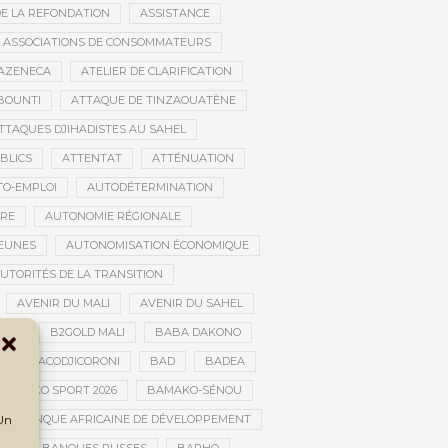
DE LA REFONDATION
ASSISTANCE
ASSOCIATIONS DE CONSOMMATEURS
AZENECA
ATELIER DE CLARIFICATION
BOUNTI
ATTAQUE DE TINZAOUATÈNE
TTAQUES DJIHADISTES AU SAHEL
BLICS
ATTENTAT
ATTÉNUATION
TO-EMPLOI
AUTODÉTERMINATION
IRE
AUTONOMIE RÉGIONALE
JEUNES
AUTONOMISATION ÉCONOMIQUE
UTORITÉS DE LA TRANSITION
AVENIR DU MALI
AVENIR DU SAHEL
JAN
B2GOLD MALI
BABA DAKONO
BACODJICORONI
BAD
BADEA
BAMAKO SPORT 2026
BAMAKO-SÉNOU
 Un
BANQUE AFRICAINE DE DÉVELOPPEMENT