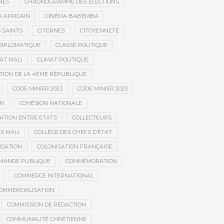
NÉS
CHRONOGRAMME DES ÉLECTIONS
 AFRICAIN
CINÉMA BABEMBA
3 SAINTS
CITERNES
CITOYENNETÉ
DIPLOMATIQUE
CLASSE POLITIQUE
AT MALI
CLIMAT POLITIQUE
TION DE LA 4ÈME RÉPUBLIQUE
CODE MINIER 2023
CODE MINIER 2023
EN
COHÉSION NATIONALE
ATION ENTRE ETATS
COLLECTEURS
S MALI
COLLÈGE DES CHEFS D’ÉTAT
ISATION
COLONISATION FRANÇAISE
MANDE PUBLIQUE
COMMÉMORATION
COMMERCE INTERNATIONAL
OMMERCIALISATION
COMMISSION DE RÉDACTION
COMMUNAUTÉ CHRÉTIENNE