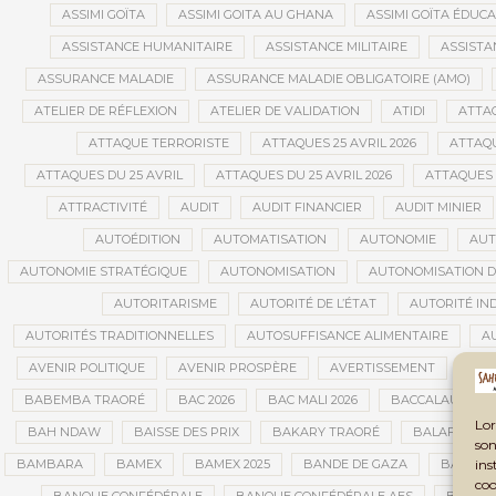
ASSIMI GOÏTA
ASSIMI GOITA AU GHANA
ASSIMI GOÏTA ÉDUC
ASSISTANCE HUMANITAIRE
ASSISTANCE MILITAIRE
ASSISTA
ASSURANCE MALADIE
ASSURANCE MALADIE OBLIGATOIRE (AMO)
ATELIER DE RÉFLEXION
ATELIER DE VALIDATION
ATIDI
ATTA
ATTAQUE TERRORISTE
ATTAQUES 25 AVRIL 2026
ATTAQU
ATTAQUES DU 25 AVRIL
ATTAQUES DU 25 AVRIL 2026
ATTAQUES 
ATTRACTIVITÉ
AUDIT
AUDIT FINANCIER
AUDIT MINIER
AUTOÉDITION
AUTOMATISATION
AUTONOMIE
AUT
AUTONOMIE STRATÉGIQUE
AUTONOMISATION
AUTONOMISATION D
AUTORITARISME
AUTORITÉ DE L’ÉTAT
AUTORITÉ IN
AUTORITÉS TRADITIONNELLES
AUTOSUFFISANCE ALIMENTAIRE
A
AVENIR POLITIQUE
AVENIR PROSPÈRE
AVERTISSEMENT
AVIA
BABEMBA TRAORÉ
BAC 2026
BAC MALI 2026
BACCALAURÉAT
Lor
BAH NDAW
BAISSE DES PRIX
BAKARY TRAORÉ
BALAFON
son
ins
BAMBARA
BAMEX
BAMEX 2025
BANDE DE GAZA
BANDIA
coo