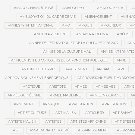
AMADOU HAMPÂTÉ BÂ
AMADOU HOTT
AMADOU KEÏTA
A
AMÉLIORATION DU CADRE DE VIE
AMÉNAGEMENT
AMÉNAG
AMNESTY INTERNATIONAL
AMO
AMOUR
AMOUREUX
AM
ANCIEN PRÉSIDENT
ANDRY RAJOELINA
ANÉFIS
ANNÉE DE L’ÉDUCATION ET DE LA CULTURE 2026-2027
ANNÉ
ANNÉE DE LA CULTURE MALI
ANNÉE INTERNATION
ANNULATION DU CONCOURS DE LA FONCTION PUBLIQUE
ANPE
ANTONIO GUTERRES
APAISEMENT
APCAM
APD
APPROVISIONNEMENT ÉNERGÉTIQUE
APPROVISIONNEMENT HYDROCAR
ARCTIQUE
ARISTOTE
ARMÉE
ARMÉE AES
ARMÉE
ARMÉE GUINÉENNE
ARMÉE MALIENNE
ARMÉE NIGÉRIANE
AR
ARMEMENT
ARNAQUE
ARRESTATION
ARRESTATIONS
ART ET CULTURE
ART MALIEN
ARTICLE 39
ARTISANAT
ARTISTE MALIEN
ARTISTES
ARTISTES AFRICAINS
ARTISTES M
ASIE
ASSA BADIALLO TOURÉ
ASSAINISSEMENT
ASSASSIN