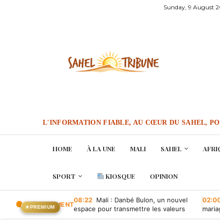
Sunday, 9 August 
L'INFORMATION FIABLE, AU CŒUR DU SAHEL, P
HOME
À LA UNE
MALI
SAHEL
AFRI
SPORT
KIOSQUE
OPINION
08:22
Mali : Danbé Bulon, un nouvel
02:0
EN CE MOMENT
★
PREMIUM
espace pour transmettre les valeurs
maria
socioculturelles
quand