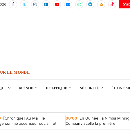
2026
S'a
OUR LE MONDE
QUE
MONDE
POLITIQUE
SÉCURITÉ
ÉCONOMI
0
[Chronique] Au Mali, le
00:00
En Guinée, la Nimba Mining
ge comme ascenseur social : et
Company scelle la première
 il tombe en panne ?
convention minière d’une société