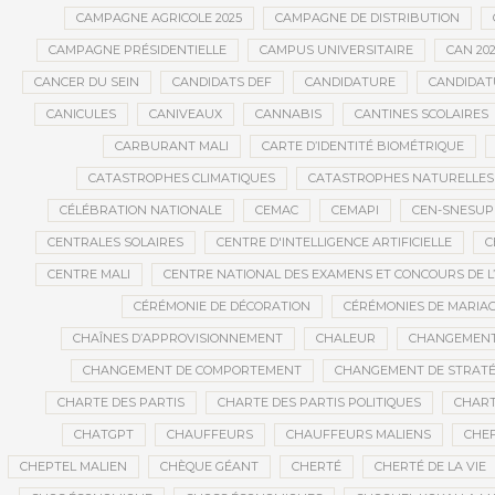
CAMPAGNE AGRICOLE 2025
CAMPAGNE DE DISTRIBUTION
CAMPAGNE PRÉSIDENTIELLE
CAMPUS UNIVERSITAIRE
CAN 20
CANCER DU SEIN
CANDIDATS DEF
CANDIDATURE
CANDIDAT
CANICULES
CANIVEAUX
CANNABIS
CANTINES SCOLAIRES
CARBURANT MALI
CARTE D’IDENTITÉ BIOMÉTRIQUE
CATASTROPHES CLIMATIQUES
CATASTROPHES NATURELLES
CÉLÉBRATION NATIONALE
CEMAC
CEMAPI
CEN-SNESUP
CENTRALES SOLAIRES
CENTRE D'INTELLIGENCE ARTIFICIELLE
C
CENTRE MALI
CENTRE NATIONAL DES EXAMENS ET CONCOURS DE L
CÉRÉMONIE DE DÉCORATION
CÉRÉMONIES DE MARIA
CHAÎNES D’APPROVISIONNEMENT
CHALEUR
CHANGEMEN
CHANGEMENT DE COMPORTEMENT
CHANGEMENT DE STRATÉ
CHARTE DES PARTIS
CHARTE DES PARTIS POLITIQUES
CHART
CHATGPT
CHAUFFEURS
CHAUFFEURS MALIENS
CHEF
CHEPTEL MALIEN
CHÈQUE GÉANT
CHERTÉ
CHERTÉ DE LA VIE