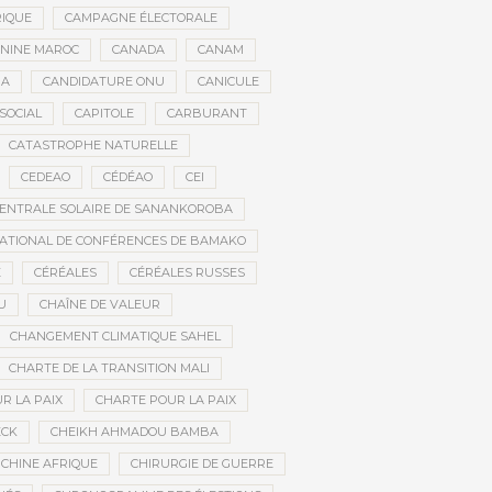
RIQUE
CAMPAGNE ÉLECTORALE
ININE MAROC
CANADA
CANAM
RA
CANDIDATURE ONU
CANICULE
SOCIAL
CAPITOLE
CARBURANT
CATASTROPHE NATURELLE
CEDEAO
CÉDÉAO
CEI
ENTRALE SOLAIRE DE SANANKOROBA
ATIONAL DE CONFÉRENCES DE BAMAKO
E
CÉRÉALES
CÉRÉALES RUSSES
U
CHAÎNE DE VALEUR
CHANGEMENT CLIMATIQUE SAHEL
CHARTE DE LA TRANSITION MALI
R LA PAIX
CHARTE POUR LA PAIX
ECK
CHEIKH AHMADOU BAMBA
CHINE AFRIQUE
CHIRURGIE DE GUERRE