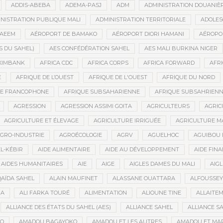
ADDIS-ABEBA
ADEMA-PASJ
ADM
ADMINISTRATION DOUANIÈ
NISTRATION PUBLIQUE MALI
ADMINISTRATION TERRITORIALE
ADOLES
AEEM
AÉROPORT DE BAMAKO
AÉROPORT DIORI HAMANI
AÉROPO
S DU SAHEL)
AES CONFÉDÉRATION SAHEL
AES MALI BURKINA NIGER
XIMBANK
AFRICA CDC
AFRICA CORPS
AFRICA FORWARD
AFRI
E
AFRIQUE DE L’OUEST
AFRIQUE DE L'OUEST
AFRIQUE DU NORD
UE FRANCOPHONE
AFRIQUE SUBSAHARIENNE
AFRIQUE SUBSAHRIEN
AGRESSION
AGRESSION ASSIMI GOITA
AGRICULTEURS
AGRIC
AGRICULTURE ET ÉLEVAGE
AGRICULTURE IRRIGUÉE
AGRICULTURE M
GRO-INDUSTRIE
AGROÉCOLOGIE
AGRV
AGUELHOC
AGUIBOU
EL-KÉBIR
AIDE ALIMENTAIRE
AIDE AU DÉVELOPPEMENT
AIDE FINA
AIDES HUMANITAIRES
AIE
AIGE
AIGLES DAMES DU MALI
AIGL
QAÏDA SAHEL
ALAIN MAUFINET
ALASSANE OUATTARA
ALFOUSSEY
BA
ALI FARKA TOURÉ
ALIMENTATION
ALIOUNE TINE
ALLAITE
ALLIANCE DES ÉTATS DU SAHEL (AES)
ALLIANCE SAHEL
ALLIANCE S
GO
AMADOU BAGAYOKO
AMADOU ET LES AUTRES
AMADOU ET MA