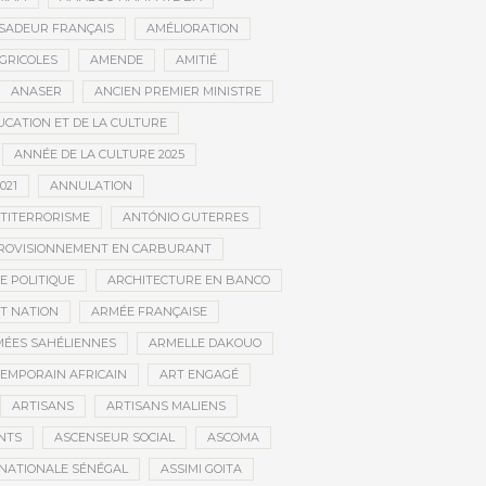
SADEUR FRANÇAIS
AMÉLIORATION
GRICOLES
AMENDE
AMITIÉ
ANASER
ANCIEN PREMIER MINISTRE
UCATION ET DE LA CULTURE
ANNÉE DE LA CULTURE 2025
021
ANNULATION
TITERRORISME
ANTÓNIO GUTERRES
ROVISIONNEMENT EN CARBURANT
E POLITIQUE
ARCHITECTURE EN BANCO
T NATION
ARMÉE FRANÇAISE
ÉES SAHÉLIENNES
ARMELLE DAKOUO
EMPORAIN AFRICAIN
ART ENGAGÉ
ARTISANS
ARTISANS MALIENS
NTS
ASCENSEUR SOCIAL
ASCOMA
NATIONALE SÉNÉGAL
ASSIMI GOITA