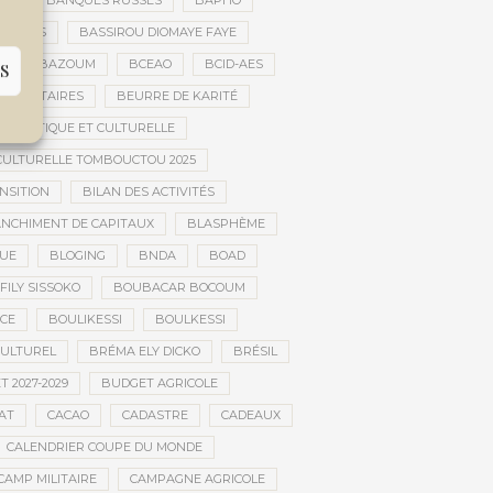
ES
BANQUES RUSSES
BAPHO
BARS
BASSIROU DIOMAYE FAYE
E
BAZOUM
BCEAO
BCID-AES
S
UMANITAIRES
BEURRE DE KARITÉ
ARTISTIQUE ET CULTURELLE
 CULTURELLE TOMBOUCTOU 2025
NSITION
BILAN DES ACTIVITÉS
NCHIMENT DE CAPITAUX
BLASPHÈME
UE
BLOGING
BNDA
BOAD
FILY SISSOKO
BOUBACAR BOCOUM
CE
BOULIKESSI
BOULKESSI
ULTUREL
BRÉMA ELY DICKO
BRÉSIL
 2027-2029
BUDGET AGRICOLE
AT
CACAO
CADASTRE
CADEAUX
CALENDRIER COUPE DU MONDE
CAMP MILITAIRE
CAMPAGNE AGRICOLE