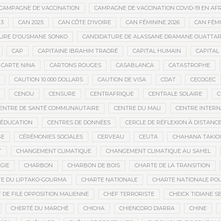
CAMPAGNE DE VACCINATION
CAMPAGNE DE VACCINATION COVID-19 EN AF
23
CAN 2025
CAN CÔTE D'IVOIRE
CAN FÉMININE 2026
CAN FÉM
URE D'OUSMANE SONKO
CANDIDATURE DE ALASSANE DRAMANE OUATTA
CAP
CAPITAINE IBRAHIM TRAORÉ
CAPITAL HUMAIN
CAPITAL 
CARTE NINA
CARTONS ROUGES
CASABLANCA
CATASTROPHE
CAUTION 10 000 DOLLARS
CAUTION DE VISA
CDAT
CECOGEC
CENOU
CENSURE
CENTRAFRIQUE
CENTRALE SOLAIRE
C
ENTRE DE SANTÉ COMMUNAUTAIRE
CENTRE DU MALI
CENTRE INTERN
’ÉDUCATION
CENTRES DE DONNÉES
CERCLE DE RÉFLEXION À DISTANC
GE
CÉRÉMONIES SOCIALES
CERVEAU
CEUTA
CHAHANA TAKIO
T
CHANGEMENT CLIMATIQUE
CHANGEMENT CLIMATIQUE AU SAHEL
GIE
CHARBON
CHARBON DE BOIS
CHARTE DE LA TRANSITION
E DU LIPTAKO-GOURMA
CHARTE NATIONALE
CHARTE NATIONALE POU
 DE FILE OPPOSITION MALIENNE
CHEF TERRORISTE
CHEICK TIDIANE S
CHERTÉ DU MARCHÉ
CHICHA
CHIENCORO DIARRA
CHINE