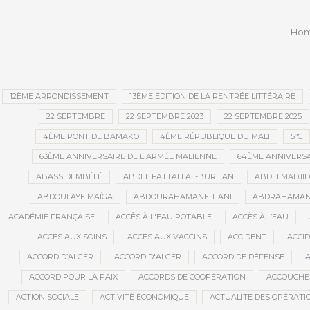
Ho
12ÈME ARRONDISSEMENT
13ÈME ÉDITION DE LA RENTRÉE LITTÉRAIRE
22 SEPTEMBRE
22 SEPTEMBRE 2023
22 SEPTEMBRE 2025
4ÈME PONT DE BAMAKO
4ÈME RÉPUBLIQUE DU MALI
5°C
63ÈME ANNIVERSAIRE DE L'ARMÉE MALIENNE
64ÈME ANNIVERSA
ABASS DEMBÉLÉ
ABDEL FATTAH AL-BURHAN
ABDELMADJI
ABDOULAYE MAÏGA
ABDOURAHAMANE TIANI
ABDRAHAMANE
ACADÉMIE FRANÇAISE
ACCÈS À L'EAU POTABLE
ACCÈS À L’EAU
ACCÈS AUX SOINS
ACCÈS AUX VACCINS
ACCIDENT
ACCI
ACCORD D’ALGER
ACCORD D'ALGER
ACCORD DE DÉFENSE
A
ACCORD POUR LA PAIX
ACCORDS DE COOPÉRATION
ACCOUCHE
ACTION SOCIALE
ACTIVITÉ ÉCONOMIQUE
ACTUALITÉ DES OPÉRATI