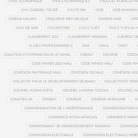
CHOC ÉCONOMIQUE
CHOCS ÉCONOMIQUES
CHOGUEL KOKALLA M
CHU GABRIEL TOURÉ
CHUTE IBK
CICB
CICB BAMAKO
CINÉMA MALIEN
CINQUIÈME RÉPUBLIQUE
CINSERE-ANR
CIP
CIVIL DE SAN
CIVILISATION
CIVILS TUÉS
CIVILS TUÉS AU 
CLASSEMENT 2021
CLASSEMENT MONDIAL
CLÉMENT D
CLUBS PROFESSIONNELS
CMA
CMAS
CMDT
COALITION CITOYENNE POUR LE SAHEL
COBALT
COCAÏNE
COCE
CODE MINIER 2023 MALI
CODE MINIER MALI
CODE MIN
COHÉSION NATIONALE MALI
COHÉSION SOCIALE
COHÉSION SOC
COLLECTIF POUR LE DÉVELOPPEMENT DE BAKO
COLLECTIVITÉ TERR
COLONEL ASSIMI GOÏTA
COLONEL LASSINA TOGOLA
COLONEL 
COMATEX-SA
COMBAT
COMÉDIE
COMÉDIE AFRICAINE
C
COMMÉMORATION DE L'INDÉPENDANCE
COMMÉMORATION DU
COMMERCE INTRA-AFRICAIN
COMMERCE MARIT
COMMISSARIAT 5E ARRONDISSEMENT BAMAKO
COMMISSA
COMMISSION ÉLECTORALE
COMMISSION ÉLECTORALE IND