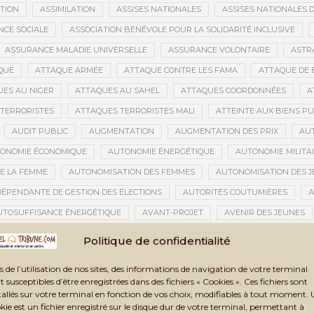
ATION
ASSIMILATION
ASSISES NATIONALES
ASSISES NATIONALES 
NCE SOCIALE
ASSOCIATION BÉNÉVOLE POUR LA SOLIDARITÉ INCLUSIVE
ASSURANCE MALADIE UNIVERSELLE
ASSURANCE VOLONTAIRE
ASTR
QUE
ATTAQUE ARMÉE
ATTAQUE CONTRE LES FAMA
ATTAQUE DE 
ES AU NIGER
ATTAQUES AU SAHEL
ATTAQUES COORDONNÉES
A
TERRORISTES
ATTAQUES TERRORISTES MALI
ATTEINTE AUX BIENS PU
AUDIT PUBLIC
AUGMENTATION
AUGMENTATION DES PRIX
AU
ONOMIE ÉCONOMIQUE
AUTONOMIE ÉNERGÉTIQUE
AUTONOMIE MILITA
E LA FEMME
AUTONOMISATION DES FEMMES
AUTONOMISATION DES 
DÉPENDANTE DE GESTION DES ÉLECTIONS
AUTORITÉS COUTUMIÈRES
A
UTOSUFFISANCE ÉNERGÉTIQUE
AVANT-PROJET
AVENIR DES JEUNES
TION CIVILE
AVOC
AXES STRATÉGIQUES
AZAWAD
AZERBAÏD
Politique de confidentialité
BACCALAURÉAT 2021
BACCALAURÉAT 2024
BACCALAURÉAT MALI
s de l’utilisation de nos sites, des informations de navigation de votre terminal
BAMAKO
BAMAKO 2025
BAMAKO 2026
BAMAKO SÉCURITÉ
t susceptibles d’être enregistrées dans des fichiers « Cookies ». Ces fichiers sont
tallés sur votre terminal en fonction de vos choix, modifiables à tout moment.
GARA
BANDIOUGOU DANTÉ
BANDITISME
BANGUI
BANQUE
kie est un fichier enregistré sur le disque dur de votre terminal, permettant à