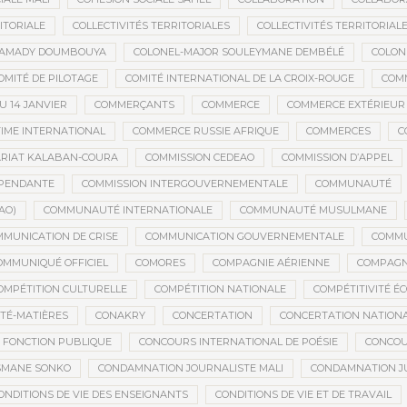
ITORIALE
COLLECTIVITÉS TERRITORIALES
COLLECTIVITÉS TERRITORIALE
MAMADY DOUMBOUYA
COLONEL-MAJOR SOULEYMANE DEMBÉLÉ
COLON
OMITÉ DE PILOTAGE
COMITÉ INTERNATIONAL DE LA CROIX-ROUGE
COM
 14 JANVIER
COMMERÇANTS
COMMERCE
COMMERCE EXTÉRIEUR
IME INTERNATIONAL
COMMERCE RUSSIE AFRIQUE
COMMERCES
C
RIAT KALABAN-COURA
COMMISSION CEDEAO
COMMISSION D’APPEL
ÉPENDANTE
COMMISSION INTERGOUVERNEMENTALE
COMMUNAUTÉ
AO)
COMMUNAUTÉ INTERNATIONALE
COMMUNAUTÉ MUSULMANE
MUNICATION DE CRISE
COMMUNICATION GOUVERNEMENTALE
COMMU
OMMUNIQUÉ OFFICIEL
COMORES
COMPAGNIE AÉRIENNE
COMPAGNI
OMPÉTITION CULTURELLE
COMPÉTITION NATIONALE
COMPÉTITIVITÉ É
TÉ-MATIÈRES
CONAKRY
CONCERTATION
CONCERTATION NATION
 FONCTION PUBLIQUE
CONCOURS INTERNATIONAL DE POÉSIE
CONCOU
SMANE SONKO
CONDAMNATION JOURNALISTE MALI
CONDAMNATION JU
ONDITIONS DE VIE DES ENSEIGNANTS
CONDITIONS DE VIE ET DE TRAVAIL