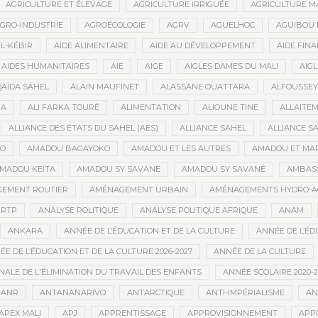
AGRICULTURE ET ÉLEVAGE
AGRICULTURE IRRIGUÉE
AGRICULTURE M
GRO-INDUSTRIE
AGROÉCOLOGIE
AGRV
AGUELHOC
AGUIBOU
EL-KÉBIR
AIDE ALIMENTAIRE
AIDE AU DÉVELOPPEMENT
AIDE FINA
AIDES HUMANITAIRES
AIE
AIGE
AIGLES DAMES DU MALI
AIGL
QAÏDA SAHEL
ALAIN MAUFINET
ALASSANE OUATTARA
ALFOUSSEY
BA
ALI FARKA TOURÉ
ALIMENTATION
ALIOUNE TINE
ALLAITE
ALLIANCE DES ÉTATS DU SAHEL (AES)
ALLIANCE SAHEL
ALLIANCE S
GO
AMADOU BAGAYOKO
AMADOU ET LES AUTRES
AMADOU ET MA
MADOU KEÏTA
AMADOU SY SAVANE
AMADOU SY SAVANÉ
AMBAS
EMENT ROUTIER
AMÉNAGEMENT URBAIN
AMÉNAGEMENTS HYDRO-A
RTP
ANALYSE POLITIQUE
ANALYSE POLITIQUE AFRIQUE
ANAM
ANKARA
ANNÉE DE L’ÉDUCATION ET DE LA CULTURE
ANNÉE DE L’ÉD
E DE L’ÉDUCATION ET DE LA CULTURE 2026-2027
ANNÉE DE LA CULTURE
ALE DE L'ÉLIMINATION DU TRAVAIL DES ENFANTS
ANNÉE SCOLAIRE 2020-2
ANR
ANTANANARIVO
ANTARCTIQUE
ANTI-IMPÉRIALISME
AN
APEX MALI
APJ
APPRENTISSAGE
APPROVISIONNEMENT
APP