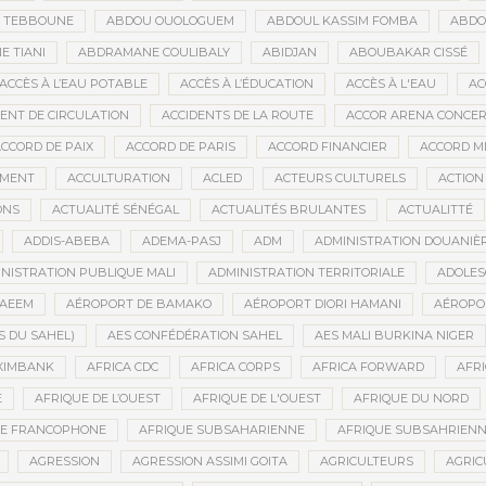
D TEBBOUNE
ABDOU OUOLOGUEM
ABDOUL KASSIM FOMBA
ABDO
 TIANI
ABDRAMANE COULIBALY
ABIDJAN
ABOUBAKAR CISSÉ
ACCÈS À L’EAU POTABLE
ACCÈS À L’ÉDUCATION
ACCÈS À L'EAU
AC
DENT DE CIRCULATION
ACCIDENTS DE LA ROUTE
ACCOR ARENA CONCERT
CCORD DE PAIX
ACCORD DE PARIS
ACCORD FINANCIER
ACCORD MI
MENT
ACCULTURATION
ACLED
ACTEURS CULTURELS
ACTION
ONS
ACTUALITÉ SÉNÉGAL
ACTUALITÉS BRULANTES
ACTUALITTÉ
ADDIS-ABEBA
ADEMA-PASJ
ADM
ADMINISTRATION DOUANIÈ
NISTRATION PUBLIQUE MALI
ADMINISTRATION TERRITORIALE
ADOLES
AEEM
AÉROPORT DE BAMAKO
AÉROPORT DIORI HAMANI
AÉROPO
S DU SAHEL)
AES CONFÉDÉRATION SAHEL
AES MALI BURKINA NIGER
XIMBANK
AFRICA CDC
AFRICA CORPS
AFRICA FORWARD
AFRI
E
AFRIQUE DE L’OUEST
AFRIQUE DE L'OUEST
AFRIQUE DU NORD
UE FRANCOPHONE
AFRIQUE SUBSAHARIENNE
AFRIQUE SUBSAHRIEN
AGRESSION
AGRESSION ASSIMI GOITA
AGRICULTEURS
AGRIC