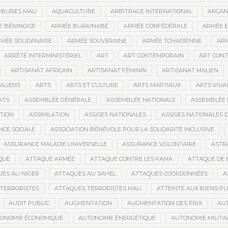
BURES MALI
AQUACULTURE
ARBITRAGE INTERNATIONAL
ARCAN
 BÉNINOISE
ARMÉE BURKINABÉ
ARMÉE CONFÉDÉRALE
ARMÉE E
MÉE SOUDANAISE
ARMÉE SOUVERAINE
ARMÉE TCHADIENNE
ARM
ARRÊTÉ INTERMINISTÉRIEL
ART
ART CONTEMPORAIN
ART CONT
ARTISANAT AFRICAIN
ARTISANAT FÉMININ
ARTISANAT MALIEN
ALIENS
ARTS
ARTS ET CULTURE
ARTS MARTIAUX
ARTS VIVA
ATS
ASSEMBLÉE GÉNÉRALE
ASSEMBLÉE NATIONALE
ASSEMBLÉE 
ATION
ASSIMILATION
ASSISES NATIONALES
ASSISES NATIONALES 
NCE SOCIALE
ASSOCIATION BÉNÉVOLE POUR LA SOLIDARITÉ INCLUSIVE
ASSURANCE MALADIE UNIVERSELLE
ASSURANCE VOLONTAIRE
ASTR
QUE
ATTAQUE ARMÉE
ATTAQUE CONTRE LES FAMA
ATTAQUE DE 
ES AU NIGER
ATTAQUES AU SAHEL
ATTAQUES COORDONNÉES
A
TERRORISTES
ATTAQUES TERRORISTES MALI
ATTEINTE AUX BIENS PU
AUDIT PUBLIC
AUGMENTATION
AUGMENTATION DES PRIX
AU
ONOMIE ÉCONOMIQUE
AUTONOMIE ÉNERGÉTIQUE
AUTONOMIE MILITA