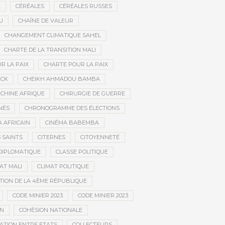
E
CÉRÉALES
CÉRÉALES RUSSES
U
CHAÎNE DE VALEUR
CHANGEMENT CLIMATIQUE SAHEL
CHARTE DE LA TRANSITION MALI
R LA PAIX
CHARTE POUR LA PAIX
ECK
CHEIKH AHMADOU BAMBA
CHINE AFRIQUE
CHIRURGIE DE GUERRE
NÉS
CHRONOGRAMME DES ÉLECTIONS
 AFRICAIN
CINÉMA BABEMBA
3 SAINTS
CITERNES
CITOYENNETÉ
DIPLOMATIQUE
CLASSE POLITIQUE
AT MALI
CLIMAT POLITIQUE
TION DE LA 4ÈME RÉPUBLIQUE
CODE MINIER 2023
CODE MINIER 2023
EN
COHÉSION NATIONALE
ATION ENTRE ETATS
COLLECTEURS