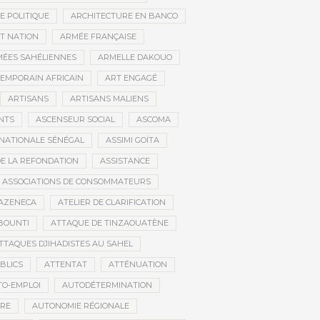
E POLITIQUE
ARCHITECTURE EN BANCO
T NATION
ARMÉE FRANÇAISE
ÉES SAHÉLIENNES
ARMELLE DAKOUO
EMPORAIN AFRICAIN
ART ENGAGÉ
ARTISANS
ARTISANS MALIENS
NTS
ASCENSEUR SOCIAL
ASCOMA
NATIONALE SÉNÉGAL
ASSIMI GOÏTA
DE LA REFONDATION
ASSISTANCE
ASSOCIATIONS DE CONSOMMATEURS
AZENECA
ATELIER DE CLARIFICATION
BOUNTI
ATTAQUE DE TINZAOUATÈNE
TTAQUES DJIHADISTES AU SAHEL
BLICS
ATTENTAT
ATTÉNUATION
TO-EMPLOI
AUTODÉTERMINATION
IRE
AUTONOMIE RÉGIONALE