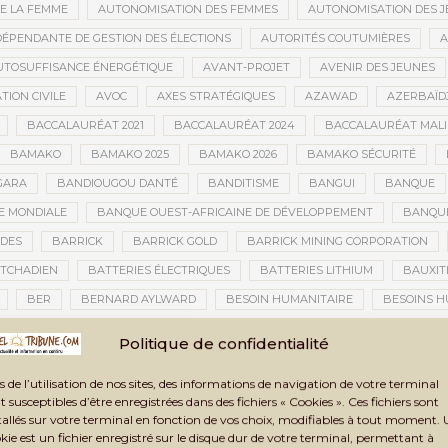
E LA FEMME
AUTONOMISATION DES FEMMES
AUTONOMISATION DES 
DÉPENDANTE DE GESTION DES ÉLECTIONS
AUTORITÉS COUTUMIÈRES
A
UTOSUFFISANCE ÉNERGÉTIQUE
AVANT-PROJET
AVENIR DES JEUNES
TION CIVILE
AVOC
AXES STRATÉGIQUES
AZAWAD
AZERBAÏD
BACCALAURÉAT 2021
BACCALAURÉAT 2024
BACCALAURÉAT MALI
BAMAKO
BAMAKO 2025
BAMAKO 2026
BAMAKO SÉCURITÉ
GARA
BANDIOUGOU DANTÉ
BANDITISME
BANGUI
BANQUE
 MONDIALE
BANQUE OUEST-AFRICAINE DE DÉVELOPPEMENT
BANQU
ADES
BARRICK
BARRICK GOLD
BARRICK MINING CORPORATION
 TCHADIEN
BATTERIES ÉLECTRIQUES
BATTERIES LITHIUM
BAUXIT
BER
BERNARD AYLWARD
BESOIN HUMANITAIRE
BESOINS H
BIEN-ÊTRE
BIENNALE AFRICAINE DE LA PHOTOGRAPHIE
BIENNALE 
Politique de confidentialité
ISTIQUE ET CULTURELLE DE TOMBOUCTOU 2025
BIENNALE ARTISTIQUE ET
s de l’utilisation de nos sites, des informations de navigation de votre terminal
IG DATA
BILAN
BILAN 2024
BILAN ANNUEL
BILAN DE LA TRA
t susceptibles d’être enregistrées dans des fichiers « Cookies ». Ces fichiers sont
ITÉ
BIOMÉTRIE
BLANCHIMENT
BLANCHIMENT D’ARGENT
BLA
tallés sur votre terminal en fonction de vos choix, modifiables à tout moment.
kie est un fichier enregistré sur le disque dur de votre terminal, permettant à
SURE FATOU DEMBÉLÉ
BLOCKCHAIN
BLOCUS
BLOCUS ÉCONOMIQ