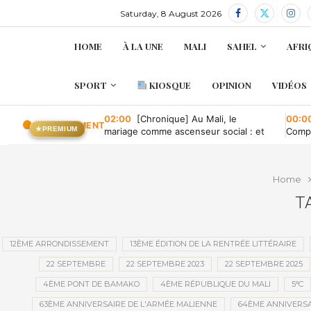
Saturday, 8 August 2026
HOME
À LA UNE
MALI
SAHEL
AFRI
SPORT
KIOSQUE
OPINION
VIDÉOS
02:00
[Chronique] Au Mali, le
00:0
EN CE MOMENT
★
PREMIUM
mariage comme ascenseur social : et
Compa
quand il tombe en panne ?
conve
publi
Home
T
12ÈME ARRONDISSEMENT
13ÈME ÉDITION DE LA RENTRÉE LITTÉRAIRE
22 SEPTEMBRE
22 SEPTEMBRE 2023
22 SEPTEMBRE 2025
4ÈME PONT DE BAMAKO
4ÈME RÉPUBLIQUE DU MALI
5°C
63ÈME ANNIVERSAIRE DE L'ARMÉE MALIENNE
64ÈME ANNIVERSA