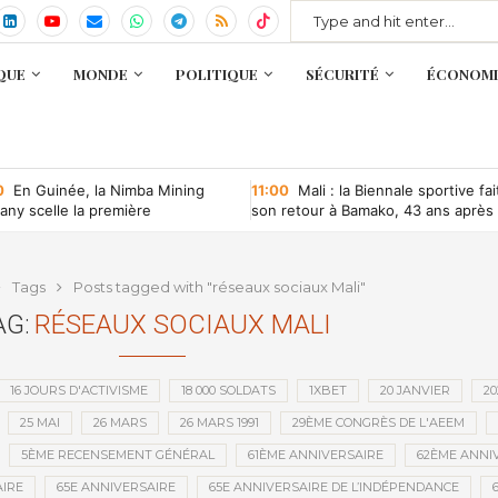
QUE
MONDE
POLITIQUE
SÉCURITÉ
ÉCONOMI
0
En Guinée, la Nimba Mining
11:00
Mali : la Biennale sportive fai
ny scelle la première
son retour à Bamako, 43 ans après
ntion minière d’une société
que depuis l’indépendance
Tags
Posts tagged with "réseaux sociaux Mali"
AG:
RÉSEAUX SOCIAUX MALI
16 JOURS D'ACTIVISME
18 000 SOLDATS
1XBET
20 JANVIER
20
25 MAI
26 MARS
26 MARS 1991
29ÈME CONGRÈS DE L'AEEM
5ÈME RECENSEMENT GÉNÉRAL
61ÈME ANNIVERSAIRE
62ÈME ANNI
IRE
65E ANNIVERSAIRE
65E ANNIVERSAIRE DE L’INDÉPENDANCE