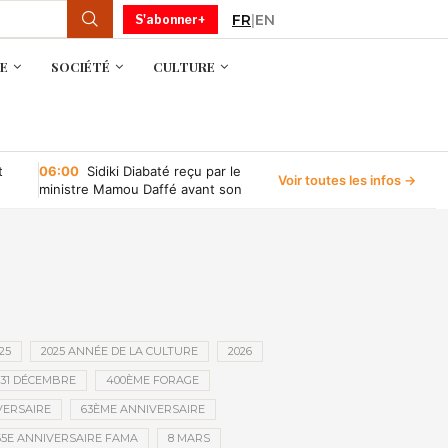
FR
|
EN
S'abonner+
E
SOCIÉTÉ
CULTURE
t
06:00
Sidiki Diabaté reçu par le
Voir toutes les infos →
ministre Mamou Daffé avant son
retour à l’Accor Arena de Paris
25
2025 ANNÉE DE LA CULTURE
2026
31 DÉCEMBRE
400ÈME FORAGE
VERSAIRE
63ÈME ANNIVERSAIRE
65E ANNIVERSAIRE FAMA
8 MARS