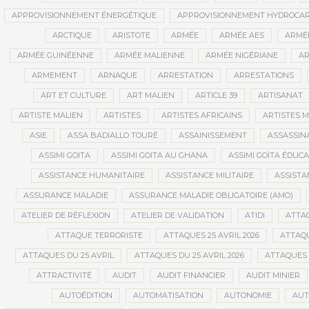
APPROVISIONNEMENT ÉNERGÉTIQUE
APPROVISIONNEMENT HYDROCAR
ARCTIQUE
ARISTOTE
ARMÉE
ARMÉE AES
ARMÉE
ARMÉE GUINÉENNE
ARMÉE MALIENNE
ARMÉE NIGÉRIANE
AR
ARMEMENT
ARNAQUE
ARRESTATION
ARRESTATIONS
ART ET CULTURE
ART MALIEN
ARTICLE 39
ARTISANAT
ARTISTE MALIEN
ARTISTES
ARTISTES AFRICAINS
ARTISTES M
ASIE
ASSA BADIALLO TOURÉ
ASSAINISSEMENT
ASSASSIN
ASSIMI GOITA
ASSIMI GOITA AU GHANA
ASSIMI GOÏTA ÉDUC
ASSISTANCE HUMANITAIRE
ASSISTANCE MILITAIRE
ASSISTA
ASSURANCE MALADIE
ASSURANCE MALADIE OBLIGATOIRE (AMO)
ATELIER DE RÉFLEXION
ATELIER DE VALIDATION
ATIDI
ATTA
ATTAQUE TERRORISTE
ATTAQUES 25 AVRIL 2026
ATTAQU
ATTAQUES DU 25 AVRIL
ATTAQUES DU 25 AVRIL 2026
ATTAQUES 
ATTRACTIVITÉ
AUDIT
AUDIT FINANCIER
AUDIT MINIER
AUTOÉDITION
AUTOMATISATION
AUTONOMIE
AUT