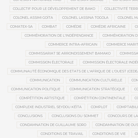
COLLECTIF POUR LE DÉVELOPPEMENT DE BAKO
COLLECTIVITÉ TERR
COLONEL ASSIMI GOÏTA
COLONEL LASSINA TOGOLA
COLONEL 
COMATEX-SA
COMBAT
COMÉDIE
COMÉDIE AFRICAINE
C
COMMÉMORATION DE L'INDÉPENDANCE
COMMÉMORATION DU
COMMERCE INTRA-AFRICAIN
COMMERCE MARIT
COMMISSARIAT 5E ARRONDISSEMENT BAMAKO
COMMISSA
COMMISSION ÉLECTORALE
COMMISSION ÉLECTORALE IND
COMMUNAUTÉ ÉCONOMIQUE DES ETATS DE L'AFRIQUE DE L'OUEST (CEDE
COMMUNICATION
COMMUNICATION CULTURELLE
COM
COMMUNICATION POLITIQUE
COMMUNICATION STRATÉGIQUE
C
COMPÉTITION ARTISTIQUE
COMPÉTITION CONTINENTALE
C
COMPLEXE INDUSTRIEL SEYDOU KÉÏTA
COMPLOT
COMPTABILI
CONCLUSIONS
CONCLUSIONS DU SOMMET
CONCOURS DE LA
CONDAMNATION DE GUILLAUME SORO
CONDAMNATION DE OU
CONDITIONS DE TRAVAIL
CONDITIONS DE VIE
C