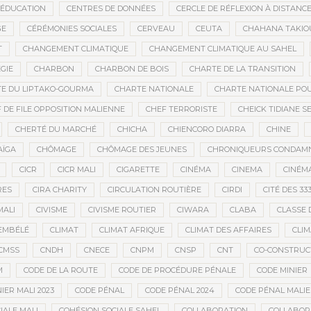
’ÉDUCATION
CENTRES DE DONNÉES
CERCLE DE RÉFLEXION À DISTANC
GE
CÉRÉMONIES SOCIALES
CERVEAU
CEUTA
CHAHANA TAKIO
T
CHANGEMENT CLIMATIQUE
CHANGEMENT CLIMATIQUE AU SAHEL
GIE
CHARBON
CHARBON DE BOIS
CHARTE DE LA TRANSITION
E DU LIPTAKO-GOURMA
CHARTE NATIONALE
CHARTE NATIONALE POU
 DE FILE OPPOSITION MALIENNE
CHEF TERRORISTE
CHEICK TIDIANE S
CHERTÉ DU MARCHÉ
CHICHA
CHIENCORO DIARRA
CHINE
AÏGA
CHÔMAGE
CHÔMAGE DES JEUNES
CHRONIQUEURS CONDAM
CICR
CICR MALI
CIGARETTE
CINÉMA
CINEMA
CINÉMA
RES
CIRA CHARITY
CIRCULATION ROUTIÈRE
CIRDI
CITÉ DES 33
MALI
CIVISME
CIVISME ROUTIER
CIWARA
CLABA
CLASSE 
EMBÉLÉ
CLIMAT
CLIMAT AFRIQUE
CLIMAT DES AFFAIRES
CLIM
CMSS
CNDH
CNECE
CNPM
CNSP
CNT
CO-CONSTRUC
M
CODE DE LA ROUTE
CODE DE PROCÉDURE PÉNALE
CODE MINIER
IER MALI 2023
CODE PÉNAL
CODE PÉNAL 2024
CODE PÉNAL MALI
IALE MALI
COHÉSION SOCIALE SAHEL
COLLABORATION
COLLABOR