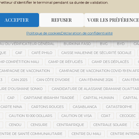
metteur d’identifier le terminal pendant sa durée de validation.
BOLA TINUBU
BONNE GOUVERNANCE
BOTSWANA
BOUARÉ 
DIANÉ
BOUBOU CISSÉ
BOUGOUNI
BOULEVARD DE L’INDÉPENDAN
ACCEPTER
REFUSER
VOIR LES PRÉFÉRENCE
BOURSES D'ÉTUDES
BOURSES ÉTUDIANTS
BOZO
BRASSAGE C
Politique de cookies
Déclaration de confidentialité
E MOBILE D’INTERVENTION
BRUNO LE MAIRE
BRUXELLES
BUDGET
U DU VÉRIFICATEUR GÉNÉRAL
BURKINA FASO
BVG
BYD
CA
QUE
CAF
CAFÉ PHILO
CAISSE MALIENNE DE SÉCURITÉ SOCIALE
MP COMPÉTITION MALI
CAMP DE RÉFUGIÉS
CAMP DES DÉPLACÉS
CAMPAGNE DE VACCINATION
CAMPAGNE DE VACCINATION COVID-19 EN AF
23
CAN 2025
CAN CÔTE D'IVOIRE
CAN FÉMININE 2026
CAN FÉM
URE D'OUSMANE SONKO
CANDIDATURE DE ALASSANE DRAMANE OUATTA
CAP
CAPITAINE IBRAHIM TRAORÉ
CAPITAL HUMAIN
CAPITAL 
CARTE NINA
CARTONS ROUGES
CASABLANCA
CATASTROPHE
CAUTION 10 000 DOLLARS
CAUTION DE VISA
CDAT
CECOGEC
CENOU
CENSURE
CENTRAFRIQUE
CENTRALE SOLAIRE
C
ENTRE DE SANTÉ COMMUNAUTAIRE
CENTRE DU MALI
CENTRE INTERN