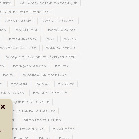
JEUNES
AUTONOMISATION ÉCONOMIQUE
UTORITÉS DE LA TRANSITION
AVENIR DU MALI
AVENIR DU SAHEL
JAN
B2GOLD MALI
BABA DAKONO
BACODJICORONI
BAD
BADEA
BAMAKO SPORT 2026
BAMAKO-SÉNOU
BANQUE AFRICAINE DE DÉVELOPPEMENT
ES
BANQUES RUSSES
BAPHO
BARS
BASSIROU DIOMAYE FAYE
E
BAZOUM
BCEAO
BCID-AES
UMANITAIRES
BEURRE DE KARITÉ
ARTISTIQUE ET CULTURELLE
 CULTURELLE TOMBOUCTOU 2025
NSITION
BILAN DES ACTIVITÉS
NCHIMENT DE CAPITAUX
BLASPHÈME
 Un
UE
BLOGING
BNDA
BOAD