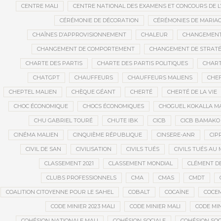
CENTRE MALI
CENTRE NATIONAL DES EXAMENS ET CONCOURS DE L
CÉRÉMONIE DE DÉCORATION
CÉRÉMONIES DE MARIA
CHAÎNES D’APPROVISIONNEMENT
CHALEUR
CHANGEMEN
CHANGEMENT DE COMPORTEMENT
CHANGEMENT DE STRATÉ
CHARTE DES PARTIS
CHARTE DES PARTIS POLITIQUES
CHART
CHATGPT
CHAUFFEURS
CHAUFFEURS MALIENS
CHEF
CHEPTEL MALIEN
CHÈQUE GÉANT
CHERTÉ
CHERTÉ DE LA VIE
CHOC ÉCONOMIQUE
CHOCS ÉCONOMIQUES
CHOGUEL KOKALLA M
CHU GABRIEL TOURÉ
CHUTE IBK
CICB
CICB BAMAKO
CINÉMA MALIEN
CINQUIÈME RÉPUBLIQUE
CINSERE-ANR
CIP
CIVIL DE SAN
CIVILISATION
CIVILS TUÉS
CIVILS TUÉS AU 
CLASSEMENT 2021
CLASSEMENT MONDIAL
CLÉMENT D
CLUBS PROFESSIONNELS
CMA
CMAS
CMDT
COALITION CITOYENNE POUR LE SAHEL
COBALT
COCAÏNE
COCE
CODE MINIER 2023 MALI
CODE MINIER MALI
CODE MIN
COHÉSION NATIONALE MALI
COHÉSION SOCIALE
COHÉSION SOC