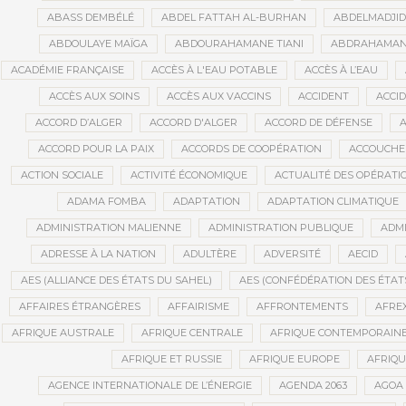
ABASS DEMBÉLÉ
ABDEL FATTAH AL-BURHAN
ABDELMADJI
ABDOULAYE MAÏGA
ABDOURAHAMANE TIANI
ABDRAHAMANE
ACADÉMIE FRANÇAISE
ACCÈS À L'EAU POTABLE
ACCÈS À L’EAU
ACCÈS AUX SOINS
ACCÈS AUX VACCINS
ACCIDENT
ACCI
ACCORD D’ALGER
ACCORD D'ALGER
ACCORD DE DÉFENSE
A
ACCORD POUR LA PAIX
ACCORDS DE COOPÉRATION
ACCOUCHE
ACTION SOCIALE
ACTIVITÉ ÉCONOMIQUE
ACTUALITÉ DES OPÉRATI
ADAMA FOMBA
ADAPTATION
ADAPTATION CLIMATIQUE
ADMINISTRATION MALIENNE
ADMINISTRATION PUBLIQUE
ADMI
ADRESSE À LA NATION
ADULTÈRE
ADVERSITÉ
AECID
AES (ALLIANCE DES ÉTATS DU SAHEL)
AES (CONFÉDÉRATION DES ÉTAT
AFFAIRES ÉTRANGÈRES
AFFAIRISME
AFFRONTEMENTS
AFRE
AFRIQUE AUSTRALE
AFRIQUE CENTRALE
AFRIQUE CONTEMPORAIN
AFRIQUE ET RUSSIE
AFRIQUE EUROPE
AFRIQ
AGENCE INTERNATIONALE DE L’ÉNERGIE
AGENDA 2063
AGOA