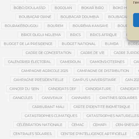
l’é
BOBO-DIOULASSO
BOGOLAN
BOKAR BIRO
BOKO HARAM
BOUBACAR DIANÉ
BOUBACAR DOUMBIA
BOUBACAR MAO 
BOURAKÉBOUGOU
BOUREM
BOURÉMA KANSAYE
BOURSES
BRICE OLIGUI NGUEMA
BRICS
BRICS AFRIQUE
BRIGAD
BUDGET DE LA PRÉSIDENCE
BUDGET NATIONAL
BUMDA
BUREA
CADRE DE CONCERTATION
CADRE DE VIE
CADRE JURIDI
CALENDRIER ÉLECTORAL
CAMEROUN
CAMIONS-CITERNES
CA
CAMPAGNE AGRICOLE 2025
CAMPAGNE DE DISTRIBUTION
CAMPAGNE PRÉSIDENTIELLE
CAMPUS UNIVERSITAIRE
CAN 20
CANCER DU SEIN
CANDIDATS DEF
CANDIDATURE
CANDIDAT
CANICULES
CANIVEAUX
CANNABIS
CANTINES SCOLAIRES
CARBURANT MALI
CARTE D’IDENTITÉ BIOMÉTRIQUE
CATASTROPHES CLIMATIQUES
CATASTROPHES NATURELLES
CÉLÉBRATION NATIONALE
CEMAC
CEMAPI
CEN-SNESUP
CENTRALES SOLAIRES
CENTRE D'INTELLIGENCE ARTIFICIELLE
C