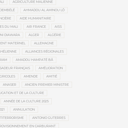
ALI
AGRICULTURE MALIENNE
 DEMBÉLÉ
AHMADOU AL AMINOU LÔ
NCIÈRE
AIDE HUMANITAIRE
ES DU MALI
AIR FRANCE
AISS
NI DIAWARA
ALGER
ALGÉRIE
MENT MATERNEL
ALLEMAGNE
AHÉLIENNE
ALLIANCES RÉGIONALES
RIAM
AMADOU HAMPATÉ BÂ
SADEUR FRANÇAIS
AMÉLIORATION
GRICOLES
AMENDE
AMITIÉ
ANASER
ANCIEN PREMIER MINISTRE
UCATION ET DE LA CULTURE
ANNÉE DE LA CULTURE 2025
021
ANNULATION
TITERRORISME
ANTONIO GUTERRES
ROVISIONNEMENT EN CARBURANT