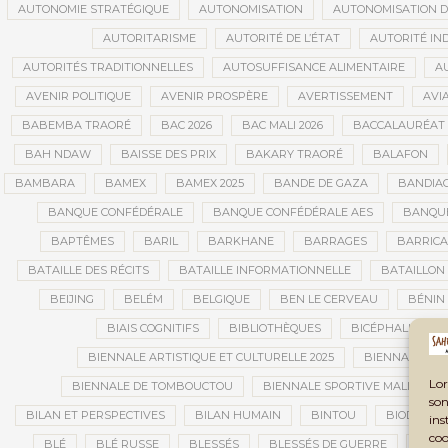
AUTONOMIE STRATÉGIQUE
AUTONOMISATION
AUTONOMISATION D
AUTORITARISME
AUTORITÉ DE L’ÉTAT
AUTORITÉ IN
AUTORITÉS TRADITIONNELLES
AUTOSUFFISANCE ALIMENTAIRE
A
AVENIR POLITIQUE
AVENIR PROSPÈRE
AVERTISSEMENT
AVIA
BABEMBA TRAORÉ
BAC 2026
BAC MALI 2026
BACCALAURÉAT
BAH NDAW
BAISSE DES PRIX
BAKARY TRAORÉ
BALAFON
BAMBARA
BAMEX
BAMEX 2025
BANDE DE GAZA
BANDIA
BANQUE CONFÉDÉRALE
BANQUE CONFÉDÉRALE AES
BANQUE
BAPTÊMES
BARIL
BARKHANE
BARRAGES
BARRIC
BATAILLE DES RÉCITS
BATAILLE INFORMATIONNELLE
BATAILLON
BEIJING
BELÉM
BELGIQUE
BEN LE CERVEAU
BÉNIN
BIAIS COGNITIFS
BIBLIOTHÈQUES
BICÉPHALISME
BIENNALE ARTISTIQUE ET CULTURELLE 2025
BIENNALE ART
Lor
BIENNALE DE TOMBOUCTOU
BIENNALE SPORTIVE MALI
B
son
BILAN ET PERSPECTIVES
BILAN HUMAIN
BINTOU
BIODIVERS
ins
coo
BLÉ
BLÉ RUSSE
BLESSÉS
BLESSÉS DE GUERRE
BLES