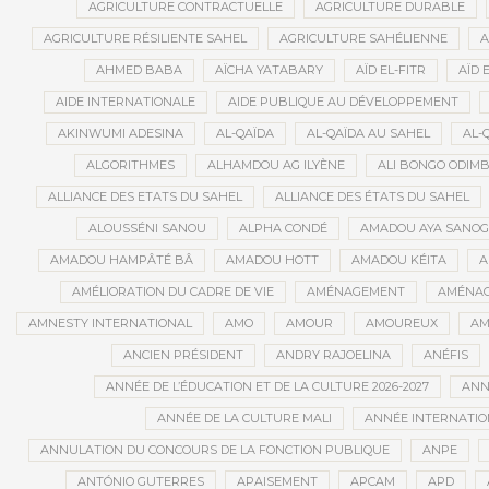
AGRICULTURE CONTRACTUELLE
AGRICULTURE DURABLE
AGRICULTURE RÉSILIENTE SAHEL
AGRICULTURE SAHÉLIENNE
A
AHMED BABA
AÏCHA YATABARY
AÏD EL-FITR
AÏD 
AIDE INTERNATIONALE
AIDE PUBLIQUE AU DÉVELOPPEMENT
AKINWUMI ADESINA
AL-QAÏDA
AL-QAÏDA AU SAHEL
AL-
ALGORITHMES
ALHAMDOU AG ILYÈNE
ALI BONGO ODIM
ALLIANCE DES ETATS DU SAHEL
ALLIANCE DES ÉTATS DU SAHEL
ALOUSSÉNI SANOU
ALPHA CONDÉ
AMADOU AYA SANO
AMADOU HAMPÂTÉ BÂ
AMADOU HOTT
AMADOU KÉITA
A
AMÉLIORATION DU CADRE DE VIE
AMÉNAGEMENT
AMÉNAG
AMNESTY INTERNATIONAL
AMO
AMOUR
AMOUREUX
AM
ANCIEN PRÉSIDENT
ANDRY RAJOELINA
ANÉFIS
ANNÉE DE L’ÉDUCATION ET DE LA CULTURE 2026-2027
ANNÉ
ANNÉE DE LA CULTURE MALI
ANNÉE INTERNATION
ANNULATION DU CONCOURS DE LA FONCTION PUBLIQUE
ANPE
ANTÓNIO GUTERRES
APAISEMENT
APCAM
APD