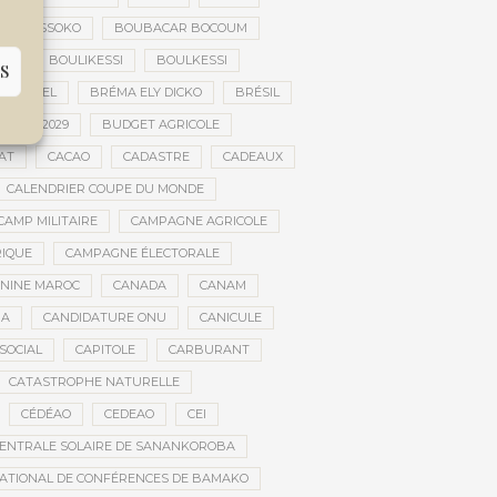
FILY SISSOKO
BOUBACAR BOCOUM
CE
BOULIKESSI
BOULKESSI
S
ULTUREL
BRÉMA ELY DICKO
BRÉSIL
 2027-2029
BUDGET AGRICOLE
AT
CACAO
CADASTRE
CADEAUX
CALENDRIER COUPE DU MONDE
CAMP MILITAIRE
CAMPAGNE AGRICOLE
RIQUE
CAMPAGNE ÉLECTORALE
ININE MAROC
CANADA
CANAM
RA
CANDIDATURE ONU
CANICULE
SOCIAL
CAPITOLE
CARBURANT
CATASTROPHE NATURELLE
CÉDÉAO
CEDEAO
CEI
ENTRALE SOLAIRE DE SANANKOROBA
ATIONAL DE CONFÉRENCES DE BAMAKO