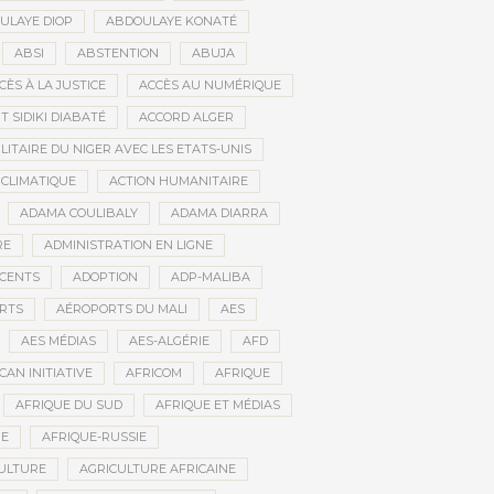
ULAYE DIOP
ABDOULAYE KONATÉ
ABSI
ABSTENTION
ABUJA
CÈS À LA JUSTICE
ACCÈS AU NUMÉRIQUE
 SIDIKI DIABATÉ
ACCORD ALGER
LITAIRE DU NIGER AVEC LES ETATS-UNIS
 CLIMATIQUE
ACTION HUMANITAIRE
ADAMA COULIBALY
ADAMA DIARRA
RE
ADMINISTRATION EN LIGNE
CENTS
ADOPTION
ADP-MALIBA
RTS
AÉROPORTS DU MALI
AES
AES MÉDIAS
AES-ALGÉRIE
AFD
CAN INITIATIVE
AFRICOM
AFRIQUE
AFRIQUE DU SUD
AFRIQUE ET MÉDIAS
NE
AFRIQUE-RUSSIE
ULTURE
AGRICULTURE AFRICAINE